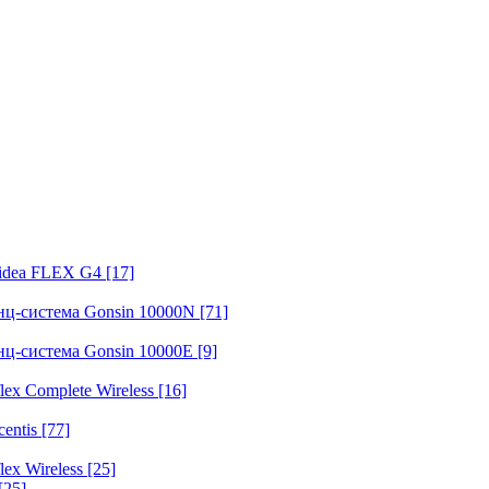
fidea FLEX G4
[17]
нц-система Gonsin 10000N
[71]
нц-система Gonsin 10000E
[9]
ex Complete Wireless
[16]
entis
[77]
ex Wireless
[25]
[25]