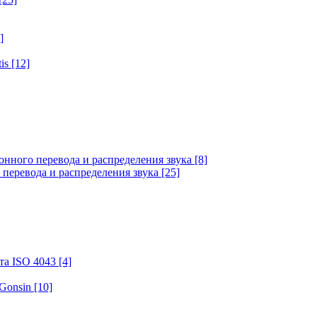
]
tis
[12]
онного перевода и распределения звука
[8]
 перевода и распределения звука
[25]
та ISO 4043
[4]
 Gonsin
[10]