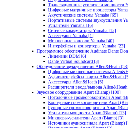
Трансляционные усилители мощности 
Цифровые матричные процессоры Yam
Акустические системы Yamaha
[65]
Портативные системы звукоусиления Y
Усилители Yamaha
[16]
Сетевые коммутаторы Yamaha
[12]
Аксессуары Yamaha
[1]
Микшерные консоли Yamaha
[40]
Интерфейсы и конвертеры Yamaha
[23]
Программное обеспечение Audinate Dante Do
Лицензии DDM
[6]
Dante Virtual Soundcard
[3]
Оборудование звукоусиления Allen&Heath
[53
Цифровые микшерные системы Allen&
Аудиоинтерфейсы, карты Allen&Heath
[
Аксессуары Allen&Heath
[6]
Расширители ввода/вывода Allen&Heat
Звуковое оборудование Apart (Biamp)
[100]
Потолочные громкоговорители Apart (B
Корпусные громкоговорители Apart (Bi
Рупорные громкоговорители Apart (Bia
Усилители мощности Apart (Biamp)
[13]
Микшеры-усилители Apart (Biamp)
[3]
Источники аудиосигнала Apart (Biamp)
[