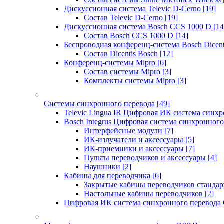
Дискуссионная система Televic D-Cerno
[19]
Состав Televic D-Cerno
[19]
Дискуссионная система Bosch CCS 1000 D
[14
Состав Bosch CCS 1000 D
[14]
Беспроводная конференц-система Bosch Dicen
Состав Dicentis Bosch
[12]
Конференц-системы Mipro
[6]
Состав системы Mipro
[3]
Комплекты системы Mipro
[3]
Системы синхронного перевода
[49]
Televic Lingua IR Цифровая ИК система синхр
Bosch Integrus Цифровая система синхронного
Интерфейсные модули
[7]
ИК-излучатели и аксессуары
[5]
ИК-приемники и аксессуары
[7]
Пульты переводчиков и аксессуары
[4]
Наушники
[2]
Кабины для переводчика
[6]
Закрытые кабины переводчиков стандар
Настольные кабины переводчиков
[2]
Цифровая ИК система синхронного перевода