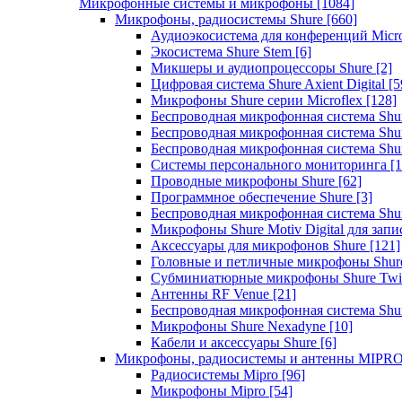
Микрофонные системы и микрофоны
[1084]
Микрофоны, радиосистемы Shure
[660]
Аудиоэкосистема для конференций Micro
Экосистема Shure Stem
[6]
Микшеры и аудиопроцессоры Shure
[2]
Цифровая система Shure Axient Digital
[5
Микрофоны Shure серии Microflex
[128]
Беспроводная микрофонная система Sh
Беспроводная микрофонная система Sh
Беспроводная микрофонная система Sh
Системы персонального мониторинга
[1
Проводные микрофоны Shure
[62]
Программное обеспечение Shure
[3]
Беспроводная микрофонная система Sh
Микрофоны Shure Motiv Digital для зап
Аксессуары для микрофонов Shure
[121]
Головные и петличные микрофоны Shur
Субминиатюрные микрофоны Shure Twi
Антенны RF Venue
[21]
Беспроводная микрофонная система S
Микрофоны Shure Nexadyne
[10]
Кабели и аксессуары Shure
[6]
Микрофоны, радиосистемы и антенны MIPR
Радиосистемы Mipro
[96]
Микрофоны Mipro
[54]