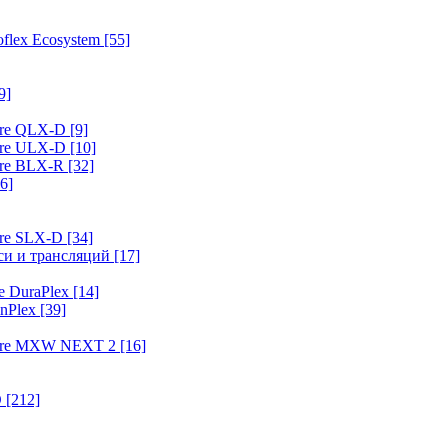
flex Ecosystem
[55]
9]
ure QLX-D
[9]
ure ULX-D
[10]
ure BLX-R
[32]
6]
ure SLX-D
[34]
иси и трансляций
[17]
e DuraPlex
[14]
nPlex
[39]
hure MXW NEXT 2
[16]
O
[212]