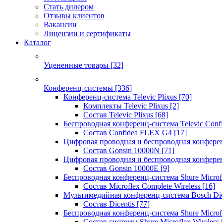
Стать дилером
Отзывы клиентов
Вакансии
Лицензии и сертификаты
Каталог
Уцененные товары
[32]
Конференц-системы
[336]
Конференц-система Televic Plixus
[70]
Комплекты Televic Plixus
[2]
Состав Televic Plixus
[68]
Беспроводная конференц-система Televic Con
Состав Confidea FLEX G4
[17]
Цифровая проводная и беспроводная конфере
Состав Gonsin 10000N
[71]
Цифровая проводная и беспроводная конфере
Состав Gonsin 10000E
[9]
Беспроводная конференц-система Shure Microfl
Состав Microflex Complete Wireless
[16]
Мультимедийная конференц-система Bosch Dic
Состав Dicentis
[77]
Беспроводная конференц-система Shure Microfl
Состав системы Shure Microflex Wireless