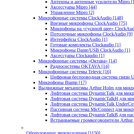
Антенны и антенные усилители Mipro
[
Аксессуары Mipro
[44]
Управление Mipro
[2]
Микрофонные системы ClockAudio
[148]
Врезные микрофоны ClockAudio
[75]
Микрофоны на «гусиной шее» ClockAu
Потолочные микрофоны ClockAudio
[9]
Интерфейсы ClockAudio
[1]
Готовые комплекты Clockaudio
[1]
Микрофоны Dante/USB ClockAudio
[1]
Аксессуары Clockaudio
[1]
Микрофонные системы «Октава»
[14]
Радиосистемы OKTAVA
[14]
Микрофонные системы Televic
[16]
Цифровая беспроводная система связи U
Микрофоны Biamp
[17]
Выдвижные механизмы Arthur Holm для микр
Лифтовая система DynamicTalk для ми
Лифтовая система DynamicTalkH для м
Лифтовая система DynamicTalk UnderCo
Пассивная система MicConnect для мик
Лифтовая система DynamicTalkB для на
Встраиваемые громкоговорители Arthu
Оборудование звукоусиления
[1150]