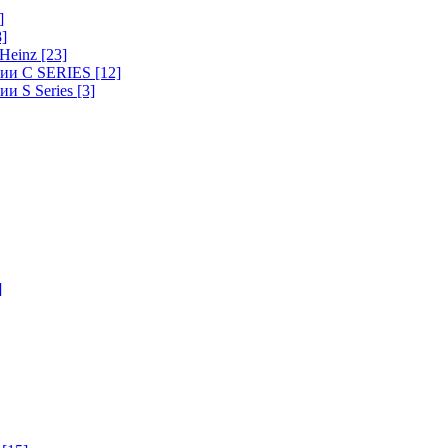
]
8]
-Heinz
[23]
ерии C SERIES
[12]
ии S Series
[3]
]