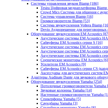
Системы управления звуком Biamp
[186]
Tesira Цифровая медиаплатформа Biamp
Crowd Mics Система для общения с ауд
Система управления Biamp
[16]
Громкоговорители Biamp
[53]
Система звукоусиления Voltera Biamp
[16
Devio Аудиорешение для переговорных
Оборудование звукоусиления EM Acoustics
[87
Акустические системы EM Acoustics 
Сабвуферы EM Acoustics серии S
[16]
Акустические системы EM Acoustics с
Акустические системы EM Acoustics сер
Акустические системы EM Acoustics сер
Сценические мониторы EM Acoustics
[6]
Усилители EM Acoustics
[9]
Сабвуферы EM Acoustics серии CS (кар
Аксессуары для акустических систем EM
Адаптеры Audinate Dante для звукового обор
Оборудование звукоусиления Yamaha
[254]
Потолочные громкоговорители Yamaha
Звуковые колонны Yamaha
[14]
Настенные громкоговорители Yamaha
[1
Спикерфоны Yamaha
[5]
Саундбары Yamaha
[3]
Студийные мониторы Yamaha
[8]