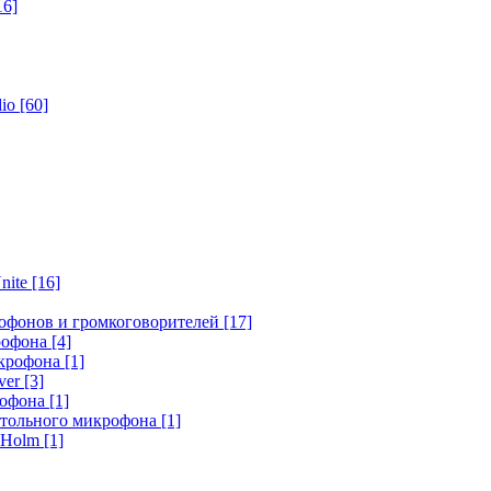
16]
dio
[60]
nite
[16]
офонов и громкоговорителей
[17]
крофона
[4]
икрофона
[1]
ver
[3]
рофона
[1]
стольного микрофона
[1]
r Holm
[1]