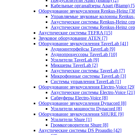
Предусилители Apart (Biamp)
[2]
Кабельные органайзеры Apart (Biamp)
[5
Оборудование звукоусиления Renkus-Heinz
[3
Управляемые звуковые колонны Renkus
Акустические системы Renkus-Heinz с
Акустические системы Renkus-Heinz сер
Акустические системы TEFRA
[15]
Звуковое оборудование ATEN
[7]
Оборудование звукоусиления TaverLab
[41]
Аудиоинтерфейсы TaverLab
[9]
Аудиопроцессоры TaverLab
[10]
Усилители TaverLab
[9]
Микшеры TaverLab
[2]
Акустические системы TaverLab
[7]
Микрофонные системы TaverLab
[3]
Системы управления TaverLab
[1]
Оборудование звукоусиления Electro-Voice
[29
Акустические системы Electro-Voice
[21]
Сабвуферы Electro-Voice
[8]
Оборудование звукоусиления Dynacord
[8]
Усилители мощности Dynacord
[8]
Оборудование звукоусиления SHURE
[9]
Усилители Shure
[1]
Громкоговорители Shure
[8]
Акустические системы DS Proaudio
[42]