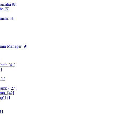
Yamaha
[8]
aha
[5]
amaha
[4]
main Manager
[9]
]
Heath
[41]
5]
h
[1]
iamp)
[27]
amp)
[42]
mp)
[7]
1]