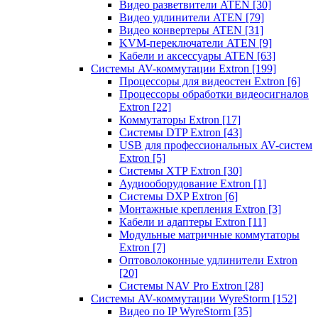
Видео разветвители ATEN
[30]
Видео удлинители ATEN
[79]
Видео конвертеры ATEN
[31]
KVM-переключатели ATEN
[9]
Кабели и аксессуары ATEN
[63]
Системы AV-коммутации Extron
[199]
Процессоры для видеостен Extron
[6]
Процессоры обработки видеосигналов
Extron
[22]
Коммутаторы Extron
[17]
Системы DTP Extron
[43]
USB для профессиональных AV-систем
Extron
[5]
Системы XTP Extron
[30]
Аудиооборудование Extron
[1]
Системы DXP Extron
[6]
Монтажные крепления Extron
[3]
Кабели и адаптеры Extron
[11]
Модульные матричные коммутаторы
Extron
[7]
Оптоволоконные удлинители Extron
[20]
Системы NAV Pro Extron
[28]
Системы AV-коммутации WyreStorm
[152]
Видео по IP WyreStorm
[35]