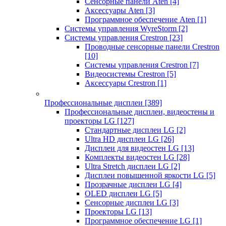
Сенсорные панели Aten
[4]
Аксессуары Aten
[3]
Программное обеспечение Aten
[1]
Системы управления WyreStorm
[2]
Системы управления Crestron
[23]
Проводные сенсорные панели Crestron
[10]
Системы управления Crestron
[7]
Видеосистемы Crestron
[5]
Аксессуары Crestron
[1]
Профессиональные дисплеи
[389]
Профессиональные дисплеи, видеостены и
проекторы LG
[127]
Стандартные дисплеи LG
[2]
Ultra HD дисплеи LG
[26]
Дисплеи для видеостен LG
[13]
Комплекты видеостен LG
[28]
Ultra Stretch дисплеи LG
[2]
Дисплеи повышенной яркости LG
[5]
Прозрачные дисплеи LG
[4]
OLED дисплеи LG
[5]
Сенсорные дисплеи LG
[3]
Проекторы LG
[13]
Программное обеспечение LG
[1]