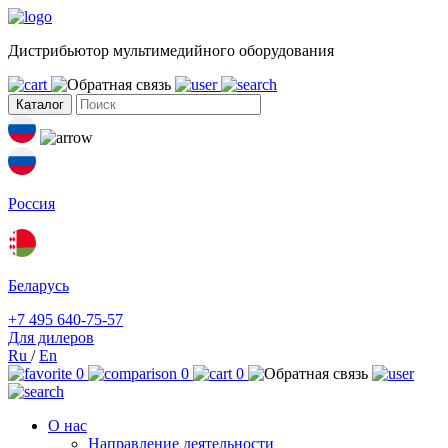
Дистрибьютор мультимедийного оборудования
Каталог
Россия
Беларусь
+7 495 640-75-57
Для дилеров
Ru
/
En
0
0
0
О нас
Направление деятельности