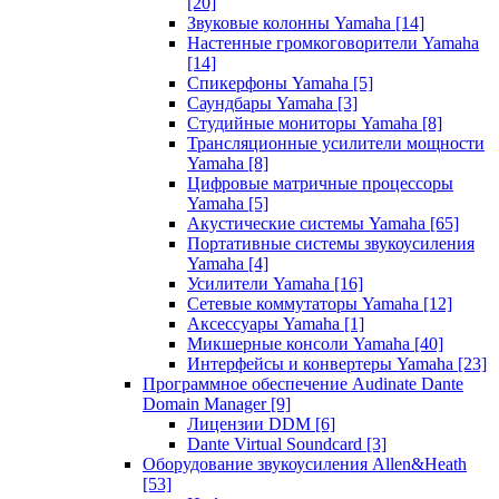
[20]
Звуковые колонны Yamaha
[14]
Настенные громкоговорители Yamaha
[14]
Спикерфоны Yamaha
[5]
Саундбары Yamaha
[3]
Студийные мониторы Yamaha
[8]
Трансляционные усилители мощности
Yamaha
[8]
Цифровые матричные процессоры
Yamaha
[5]
Акустические системы Yamaha
[65]
Портативные системы звукоусиления
Yamaha
[4]
Усилители Yamaha
[16]
Сетевые коммутаторы Yamaha
[12]
Аксессуары Yamaha
[1]
Микшерные консоли Yamaha
[40]
Интерфейсы и конвертеры Yamaha
[23]
Программное обеспечение Audinate Dante
Domain Manager
[9]
Лицензии DDM
[6]
Dante Virtual Soundcard
[3]
Оборудование звукоусиления Allen&Heath
[53]