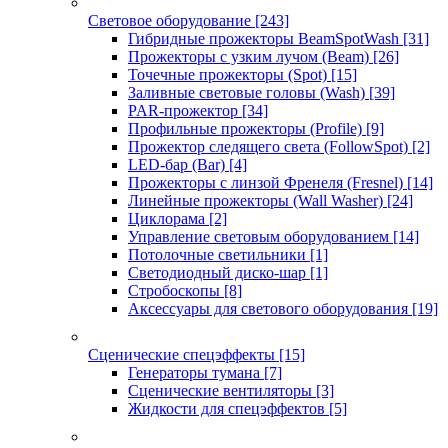
Световое оборудование
[243]
Гибридные прожекторы BeamSpotWash
[31]
Прожекторы с узким лучом (Beam)
[26]
Точечные прожекторы (Spot)
[15]
Заливные световые головы (Wash)
[39]
PAR-прожектор
[34]
Профильные прожекторы (Profile)
[9]
Прожектор следящего света (FollowSpot)
[2]
LED-бар (Bar)
[4]
Прожекторы с линзой Френеля (Fresnel)
[14]
Линейные прожекторы (Wall Washer)
[24]
Циклорама
[2]
Управление световым оборудованием
[14]
Потолочные светильники
[1]
Светодиодный диско-шар
[1]
Стробоскопы
[8]
Аксессуары для светового оборудования
[19]
Сценические спецэффекты
[15]
Генераторы тумана
[7]
Сценические вентиляторы
[3]
Жидкости для спецэффектов
[5]