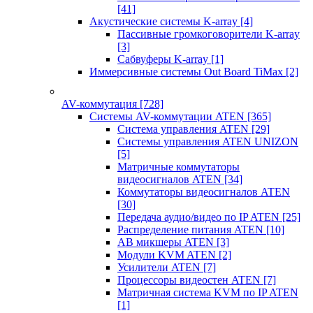
[41]
Акустические системы K-array
[4]
Пассивные громкоговорители K-array
[3]
Сабвуферы K-array
[1]
Иммерсивные системы Out Board TiMax
[2]
AV-коммутация
[728]
Системы AV-коммутации ATEN
[365]
Система управления ATEN
[29]
Системы управления ATEN UNIZON
[5]
Матричные коммутаторы
видеосигналов ATEN
[34]
Коммутаторы видеосигналов ATEN
[30]
Передача аудио/видео по IP ATEN
[25]
Распределение питания ATEN
[10]
АВ микшеры ATEN
[3]
Модули KVM ATEN
[2]
Усилители ATEN
[7]
Процессоры видеостен ATEN
[7]
Матричная система KVM по IP ATEN
[1]