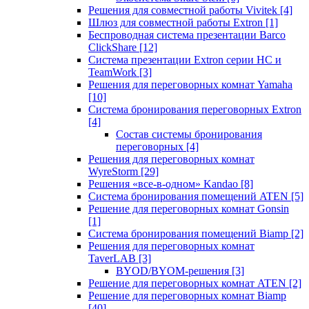
Решения для совместной работы Vivitek
[4]
Шлюз для совместной работы Extron
[1]
Беспроводная система презентации Barco
ClickShare
[12]
Система презентации Extron серии HC и
TeamWork
[3]
Решения для переговорных комнат Yamaha
[10]
Система бронирования переговорных Extron
[4]
Состав системы бронирования
переговорных
[4]
Решения для переговорных комнат
WyreStorm
[29]
Решения «все-в-одном» Kandao
[8]
Система бронирования помещений ATEN
[5]
Решение для переговорных комнат Gonsin
[1]
Система бронирования помещений Biamp
[2]
Решения для переговорных комнат
TaverLAB
[3]
BYOD/BYOM-решения
[3]
Решение для переговорных комнат ATEN
[2]
Решение для переговорных комнат Biamp
[40]