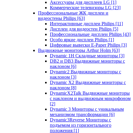
Аксессуары для дисплеев LG
[1]
Коммерческие телевизоры LG
[23]
Профессиональные ЖК дисплеи и
видеостены Philips
[63]
Интерактивные дисплеи Philips
[11]
Дисплеи для видеостен Philips
[5]
Профессиональные дисплеи Philips
[43]
Особо яркие дисплеи Philips
[1]
Цифровые вывески E-Paper Philips
[3]
Выдвижные мониторы Arthur Holm
[63]
Dynamic 1Н Складные мониторы
[3]
DB2 и DB3 Выдвижные мониторы с
наклоном
[6]
Dynamic2 Выдвижные мониторы с
наклоном
[3]
Dynamic X2 Выдвижные мониторы с
наклоном
[8]
DynamicX2Talk Выдвижные мониторы
с наклоном и выдвижным микрофоном
[2]
Dynamic 3 Мониторы с уникальным
механизмом трансформации
[6]
Dynamic3Reverse Мониторы с
подъемом из горизонтального
положения
[1]