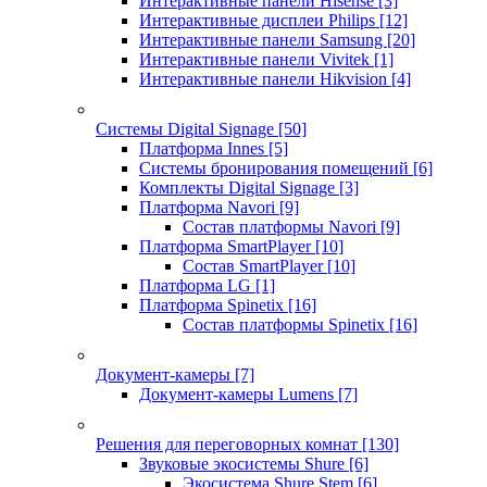
Интерактивные панели Hisense
[3]
Интерактивные дисплеи Philips
[12]
Интерактивные панели Samsung
[20]
Интерактивные панели Vivitek
[1]
Интерактивные панели Hikvision
[4]
Системы Digital Signage
[50]
Платформа Innes
[5]
Системы бронирования помещений
[6]
Комплекты Digital Signage
[3]
Платформа Navori
[9]
Состав платформы Navori
[9]
Платформа SmartPlayer
[10]
Состав SmartPlayer
[10]
Платформа LG
[1]
Платформа Spinetix
[16]
Состав платформы Spinetix
[16]
Документ-камеры
[7]
Документ-камеры Lumens
[7]
Решения для переговорных комнат
[130]
Звуковые экосистемы Shure
[6]
Экосистема Shure Stem
[6]