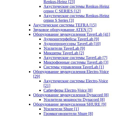
Renkus-Heinz
[23]
Акустические системы Renkus-Heinz
серии C SERIES
[12]
Акустические системы Renkus-Heinz
серии S Series
[3]
Акустические системы TEFRA
[15]
Звуковое оборудование ATEN
[7]
Оборудование звукоусиления TaverLab
[41]
Аудиоинтерфейсы TaverLab
[9]
Аудиопроцессоры TaverLab
[10]
Усилители TaverLab
[9]
Микшеры TaverLab
[2]
Акустические системы TaverLab
[7]
Микрофонные системы TaverLab
[3]
Системы управления TaverLab
[1]
Оборудование звукоусиления Electro-Voice
[29]
Акустические системы Electro-Voice
[21]
Сабвуферы Electro-Voice
[8]
Оборудование звукоусиления Dynacord
[8]
Усилители мощности Dynacord
[8]
Оборудование звукоусиления SHURE
[9]
Усилители Shure
[1]
Громкоговорители Shure
[8]