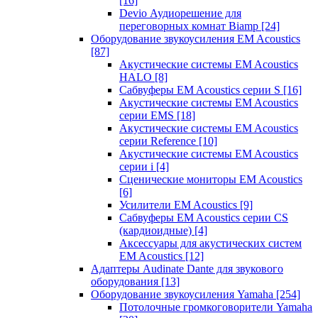
[16]
Devio Аудиорешение для
переговорных комнат Biamp
[24]
Оборудование звукоусиления EM Acoustics
[87]
Акустические системы EM Acoustics
HALO
[8]
Сабвуферы EM Acoustics серии S
[16]
Акустические системы EM Acoustics
серии EMS
[18]
Акустические системы EM Acoustics
серии Reference
[10]
Акустические системы EM Acoustics
серии i
[4]
Сценические мониторы EM Acoustics
[6]
Усилители EM Acoustics
[9]
Сабвуферы EM Acoustics серии CS
(кардиоидные)
[4]
Аксессуары для акустических систем
EM Acoustics
[12]
Адаптеры Audinate Dante для звукового
оборудования
[13]
Оборудование звукоусиления Yamaha
[254]
Потолочные громкоговорители Yamaha