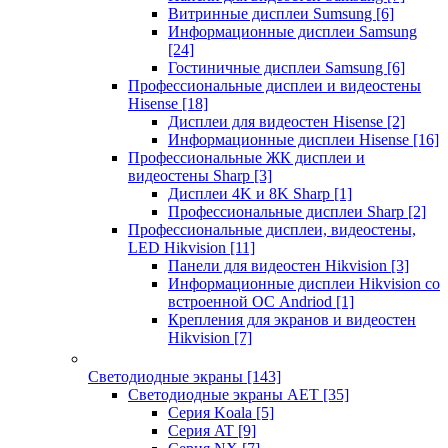
Витринные дисплеи Sumsung
[6]
Информационные дисплеи Samsung
[24]
Гостиничные дисплеи Samsung
[6]
Профессиональные дисплеи и видеостены
Hisense
[18]
Дисплеи для видеостен Hisense
[2]
Информационные дисплеи Hisense
[16]
Профессиональные ЖК дисплеи и
видеостены Sharp
[3]
Дисплеи 4K и 8K Sharp
[1]
Профессиональные дисплеи Sharp
[2]
Профессиональные дисплеи, видеостены,
LED Hikvision
[11]
Панели для видеостен Hikvision
[3]
Информационные дисплеи Hikvision со
встроенной ОС Andriod
[1]
Крепления для экранов и видеостен
Hikvision
[7]
Светодиодные экраны
[143]
Светодиодные экраны AET
[35]
Cерия Koala
[5]
Серия AT
[9]