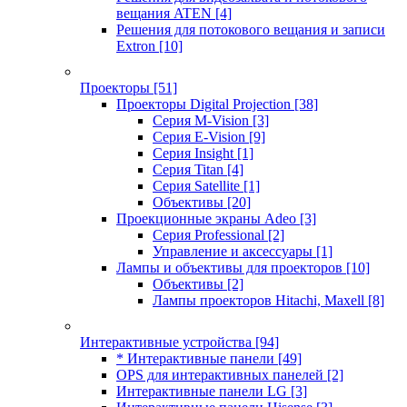
вещания ATEN
[4]
Решения для потокового вещания и записи
Extron
[10]
Проекторы
[51]
Проекторы Digital Projection
[38]
Серия M-Vision
[3]
Серия E-Vision
[9]
Серия Insight
[1]
Серия Titan
[4]
Серия Satellite
[1]
Объективы
[20]
Проекционные экраны Adeo
[3]
Серия Professional
[2]
Управление и аксессуары
[1]
Лампы и объективы для проекторов
[10]
Объективы
[2]
Лампы проекторов Hitachi, Maxell
[8]
Интерактивные устройства
[94]
* Интерактивные панели
[49]
OPS для интерактивных панелей
[2]
Интерактивные панели LG
[3]