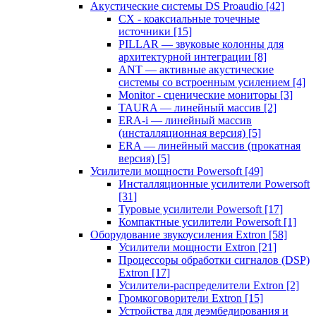
Акустические системы DS Proaudio
[42]
CX - коаксиальные точечные
источники
[15]
PILLAR — звуковые колонны для
архитектурной интеграции
[8]
ANT — активные акустические
системы со встроенным усилением
[4]
Monitor - сценические мониторы
[3]
TAURA — линейный массив
[2]
ERA-i — линейный массив
(инсталляционная версия)
[5]
ERA — линейный массив (прокатная
версия)
[5]
Усилители мощности Powersoft
[49]
Инсталляционные усилители Powersoft
[31]
Туровые усилители Powersoft
[17]
Компактные усилители Powersoft
[1]
Оборудование звукоусиления Extron
[58]
Усилители мощности Extron
[21]
Процессоры обработки сигналов (DSP)
Extron
[17]
Усилители-распределители Extron
[2]
Громкоговорители Extron
[15]
Устройства для деэмбедирования и