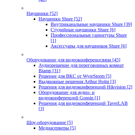
Наушники
[52]
Наушники Shure
[52]
Внутриканальные наушники Shure
[39]
Студийные наушники Shure
[6]
Профессиональные гарнитуры Shure
[1]
Аксессуары для наушников Shure
[6]
Оборудование для видеоконференцсвязи
[45]
Аудиорешение для переговорных комнат
Biamp
[31]
Решение для ВКС от WyreStorm
[5]
Выдвижные решения Arthur Holm
[3]
Решения для видеоконференций Hikvision
[2]
Оборудование для аудио- и
видеоконференций Gonsin
[1]
Решения для видеоконференций TaverLAB
[3]
Шоу-оборудование
[5]
Медиасерверы
[5]