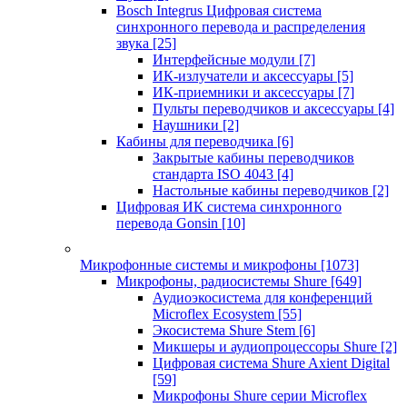
Bosch Integrus Цифровая система
синхронного перевода и распределения
звука
[25]
Интерфейсные модули
[7]
ИК-излучатели и аксессуары
[5]
ИК-приемники и аксессуары
[7]
Пульты переводчиков и аксессуары
[4]
Наушники
[2]
Кабины для переводчика
[6]
Закрытые кабины переводчиков
стандарта ISO 4043
[4]
Настольные кабины переводчиков
[2]
Цифровая ИК система синхронного
перевода Gonsin
[10]
Микрофонные системы и микрофоны
[1073]
Микрофоны, радиосистемы Shure
[649]
Аудиоэкосистема для конференций
Microflex Ecosystem
[55]
Экосистема Shure Stem
[6]
Микшеры и аудиопроцессоры Shure
[2]
Цифровая система Shure Axient Digital
[59]
Микрофоны Shure серии Microflex