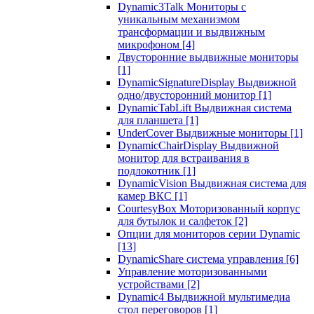
Dynamic3Talk Мониторы с
уникальным механизмом
трансформации и выдвижным
микрофоном
[4]
Двусторонние выдвижные мониторы
[1]
DynamicSignatureDisplay Выдвижной
одно/двусторонний монитор
[1]
DynamicTabLift Выдвижная система
для планшета
[1]
UnderCover Выдвижные мониторы
[1]
DynamicChairDisplay Выдвижной
монитор для встраивания в
подлокотник
[1]
DynamicVision Выдвижная система для
камер ВКС
[1]
CourtesyBox Моторизованный корпус
для бутылок и салфеток
[2]
Опции для мониторов серии Dynamic
[13]
DynamicShare система управления
[6]
Управление моторизованными
устройствами
[2]
Dynamic4 Выдвижной мультимедиа
стол переговоров
[1]