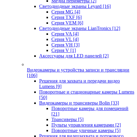
Медиа периметры
[2]
Светодиодные экраны Leyard
[16]
Серия MG
[4]
Серия TXF
[6]
Серия VEM
[6]
Светодиодные экраны LianTronics
[12]
Серия VA
[4]
Серия VL
[4]
Серия VH
[3]
Серия V
[1]
Аксессуары для LED панелей
[2]
Видеокамеры и устройства записи и трансляции
[106]
Решения для захвата и передачи видео
Lumens
[9]
Поворотные и стационарные камеры Lumens
[50]
Видеокамеры и трансиверы Bolin
[33]
Поворотные камеры для помещений
[21]
Трансиверы
[5]
Пульты управления камерами
[2]
Поворотные уличные камеры
[5]
Решения для видеозахвата и потокового