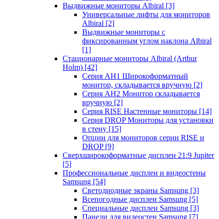
Выдвижные мониторы Albiral
[3]
Универсальные лифты для мониторов
Albiral
[2]
Выдвижные мониторы с
фиксированным углом наклона Albiral
[1]
Стационарные мониторы Albiral (Arthur
Holm)
[42]
Серия AH1 Широкоформатный
монитор, складывается вручную
[2]
Серия AH2 Монитор складывается
вручную
[2]
Серия RISE Настенные мониторы
[14]
Серия DROP Мониторы для установки
в стену
[15]
Опции для мониторов серии RISE и
DROP
[9]
Сверхширокоформатные дисплеи 21:9 Jupiter
[5]
Профессиональные дисплеи и видеостены
Samsung
[54]
Светодиодные экраны Samsung
[3]
Всепогодные дисплеи Samsung
[5]
Специальные дисплеи Samsung
[3]
Панели для видеостен Samsung
[7]