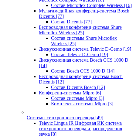
Состав Microflex Complete Wireless
[16]
Мультимедийная конференц-система Bosch
Dicentis
[77]
Состав Dicentis
[77]
Беспроводная конференц-система Shure
Microflex Wireless
[25]
Состав системы Shure Microflex
Wireless
[25]
Дискуссионная система Televic D-Cerno
[19]
Состав Televic D-Cerno
[19]
Дискуссионная система Bosch CCS 1000 D
[14]
Состав Bosch CCS 1000 D
[14]
Беспроводная конференц-система Bosch
Dicentis
[12]
Состав Dicentis Bosch
[12]
Конференц-системы Mipro
[6]
Состав системы Mipro
[3]
Комплекты системы Mipro
[3]
Системы синхронного перевода
[49]
Televic Lingua IR Цифровая ИК система
синхронного перевода и распределения
звука
[8]