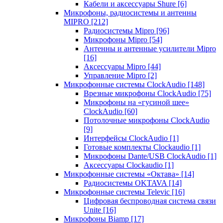
Кабели и аксессуары Shure
[6]
Микрофоны, радиосистемы и антенны
MIPRO
[212]
Радиосистемы Mipro
[96]
Микрофоны Mipro
[54]
Антенны и антенные усилители Mipro
[16]
Аксессуары Mipro
[44]
Управление Mipro
[2]
Микрофонные системы ClockAudio
[148]
Врезные микрофоны ClockAudio
[75]
Микрофоны на «гусиной шее»
ClockAudio
[60]
Потолочные микрофоны ClockAudio
[9]
Интерфейсы ClockAudio
[1]
Готовые комплекты Clockaudio
[1]
Микрофоны Dante/USB ClockAudio
[1]
Аксессуары Clockaudio
[1]
Микрофонные системы «Октава»
[14]
Радиосистемы OKTAVA
[14]
Микрофонные системы Televic
[16]
Цифровая беспроводная система связи
Unite
[16]
Микрофоны Biamp
[17]