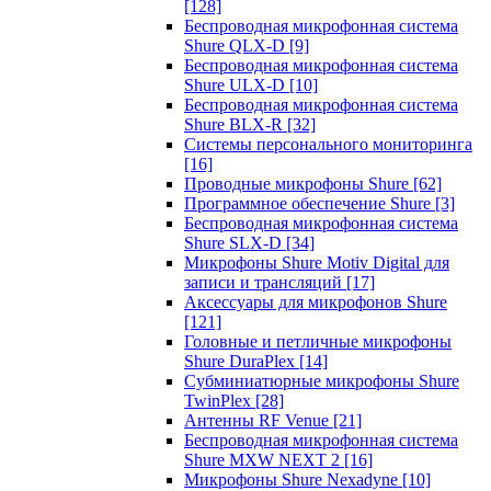
[128]
Беспроводная микрофонная система
Shure QLX-D
[9]
Беспроводная микрофонная система
Shure ULX-D
[10]
Беспроводная микрофонная система
Shure BLX-R
[32]
Системы персонального мониторинга
[16]
Проводные микрофоны Shure
[62]
Программное обеспечение Shure
[3]
Беспроводная микрофонная система
Shure SLX-D
[34]
Микрофоны Shure Motiv Digital для
записи и трансляций
[17]
Аксессуары для микрофонов Shure
[121]
Головные и петличные микрофоны
Shure DuraPlex
[14]
Субминиатюрные микрофоны Shure
TwinPlex
[28]
Антенны RF Venue
[21]
Беспроводная микрофонная система
Shure MXW NEXT 2
[16]
Микрофоны Shure Nexadyne
[10]