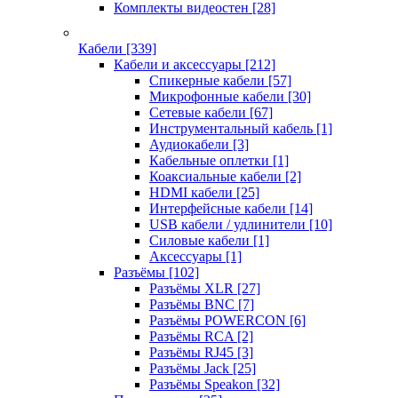
Комплекты видеостен
[28]
Кабели
[339]
Кабели и аксессуары
[212]
Спикерные кабели
[57]
Микрофонные кабели
[30]
Сетевые кабели
[67]
Инструментальный кабель
[1]
Аудиокабели
[3]
Кабельные оплетки
[1]
Коаксиальные кабели
[2]
HDMI кабели
[25]
Интерфейсные кабели
[14]
USB кабели / удлинители
[10]
Силовые кабели
[1]
Аксессуары
[1]
Разъёмы
[102]
Разъёмы XLR
[27]
Разъёмы BNC
[7]
Разъёмы POWERCON
[6]
Разъёмы RCA
[2]
Разъёмы RJ45
[3]
Разъёмы Jack
[25]
Разъёмы Speakon
[32]