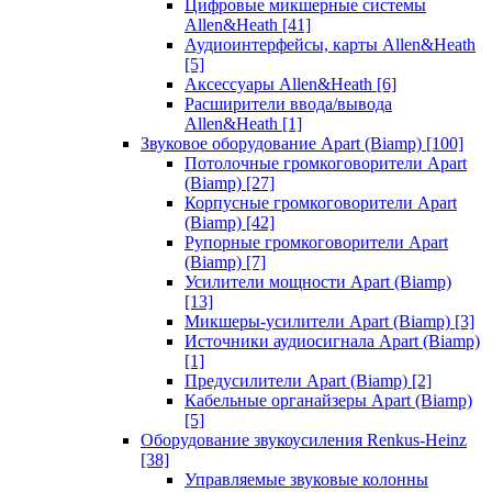
Цифровые микшерные системы
Allen&Heath
[41]
Аудиоинтерфейсы, карты Allen&Heath
[5]
Аксессуары Allen&Heath
[6]
Расширители ввода/вывода
Allen&Heath
[1]
Звуковое оборудование Apart (Biamp)
[100]
Потолочные громкоговорители Apart
(Biamp)
[27]
Корпусные громкоговорители Apart
(Biamp)
[42]
Рупорные громкоговорители Apart
(Biamp)
[7]
Усилители мощности Apart (Biamp)
[13]
Микшеры-усилители Apart (Biamp)
[3]
Источники аудиосигнала Apart (Biamp)
[1]
Предусилители Apart (Biamp)
[2]
Кабельные органайзеры Apart (Biamp)
[5]
Оборудование звукоусиления Renkus-Heinz
[38]
Управляемые звуковые колонны