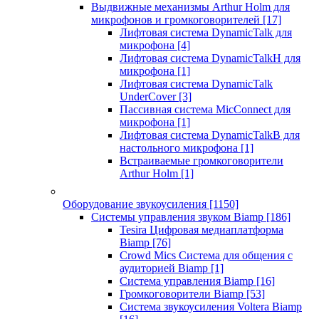
Выдвижные механизмы Arthur Holm для
микрофонов и громкоговорителей
[17]
Лифтовая система DynamicTalk для
микрофона
[4]
Лифтовая система DynamicTalkH для
микрофона
[1]
Лифтовая система DynamicTalk
UnderCover
[3]
Пассивная система MicConnect для
микрофона
[1]
Лифтовая система DynamicTalkB для
настольного микрофона
[1]
Встраиваемые громкоговорители
Arthur Holm
[1]
Оборудование звукоусиления
[1150]
Системы управления звуком Biamp
[186]
Tesira Цифровая медиаплатформа
Biamp
[76]
Crowd Mics Система для общения с
аудиторией Biamp
[1]
Система управления Biamp
[16]
Громкоговорители Biamp
[53]
Система звукоусиления Voltera Biamp