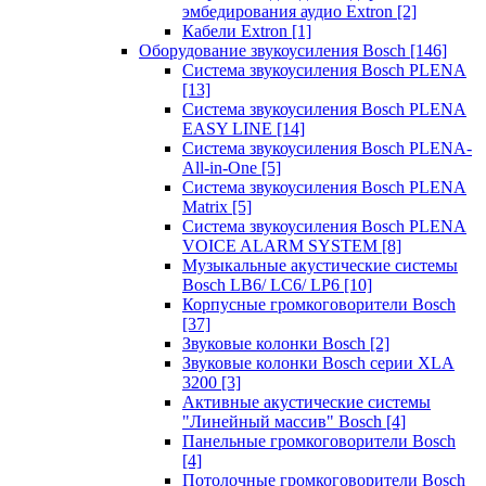
эмбедирования аудио Extron
[2]
Кабели Extron
[1]
Оборудование звукоусиления Bosch
[146]
Система звукоусиления Bosch PLENA
[13]
Система звукоусиления Bosch PLENA
EASY LINE
[14]
Система звукоусиления Bosch PLENA-
All-in-One
[5]
Система звукоусиления Bosch PLENA
Matrix
[5]
Система звукоусиления Bosch PLENA
VOICE ALARM SYSTEM
[8]
Музыкальные акустические системы
Bosch LB6/ LC6/ LP6
[10]
Корпусные громкоговорители Bosch
[37]
Звуковые колонки Bosch
[2]
Звуковые колонки Bosch серии XLA
3200
[3]
Активные акустические системы
"Линейный массив" Bosch
[4]
Панельные громкоговорители Bosch
[4]
Потолочные громкоговорители Bosch