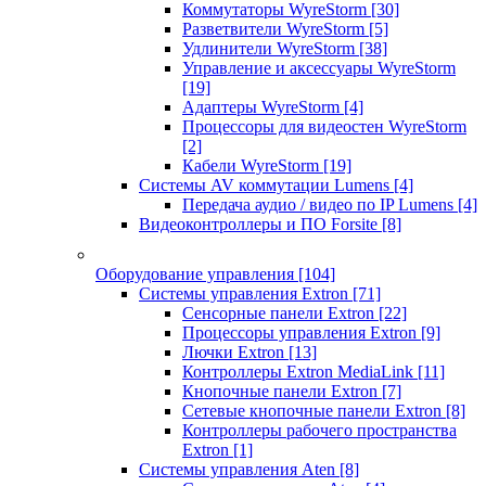
Коммутаторы WyreStorm
[30]
Разветвители WyreStorm
[5]
Удлинители WyreStorm
[38]
Управление и аксессуары WyreStorm
[19]
Адаптеры WyreStorm
[4]
Процессоры для видеостен WyreStorm
[2]
Кабели WyreStorm
[19]
Системы AV коммутации Lumens
[4]
Передача аудио / видео по IP Lumens
[4]
Видеоконтроллеры и ПО Forsite
[8]
Оборудование управления
[104]
Системы управления Extron
[71]
Сенсорные панели Extron
[22]
Процессоры управления Extron
[9]
Лючки Extron
[13]
Контроллеры Extron MediaLink
[11]
Кнопочные панели Extron
[7]
Сетевые кнопочные панели Extron
[8]
Контроллеры рабочего пространства
Extron
[1]
Системы управления Aten
[8]