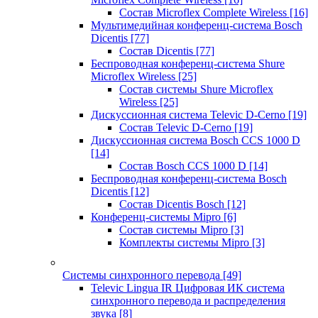
Состав Microflex Complete Wireless
[16]
Мультимедийная конференц-система Bosch
Dicentis
[77]
Состав Dicentis
[77]
Беспроводная конференц-система Shure
Microflex Wireless
[25]
Состав системы Shure Microflex
Wireless
[25]
Дискуссионная система Televic D-Cerno
[19]
Состав Televic D-Cerno
[19]
Дискуссионная система Bosch CCS 1000 D
[14]
Состав Bosch CCS 1000 D
[14]
Беспроводная конференц-система Bosch
Dicentis
[12]
Состав Dicentis Bosch
[12]
Конференц-системы Mipro
[6]
Состав системы Mipro
[3]
Комплекты системы Mipro
[3]
Системы синхронного перевода
[49]
Televic Lingua IR Цифровая ИК система
синхронного перевода и распределения
звука
[8]