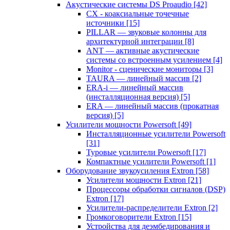
Акустические системы DS Proaudio
[42]
CX - коаксиальные точечные
источники
[15]
PILLAR — звуковые колонны для
архитектурной интеграции
[8]
ANT — активные акустические
системы со встроенным усилением
[4]
Monitor - сценические мониторы
[3]
TAURA — линейный массив
[2]
ERA-i — линейный массив
(инсталляционная версия)
[5]
ERA — линейный массив (прокатная
версия)
[5]
Усилители мощности Powersoft
[49]
Инсталляционные усилители Powersoft
[31]
Туровые усилители Powersoft
[17]
Компактные усилители Powersoft
[1]
Оборудование звукоусиления Extron
[58]
Усилители мощности Extron
[21]
Процессоры обработки сигналов (DSP)
Extron
[17]
Усилители-распределители Extron
[2]
Громкоговорители Extron
[15]
Устройства для деэмбедирования и