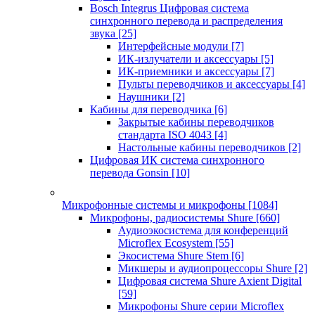
Bosch Integrus Цифровая система
синхронного перевода и распределения
звука
[25]
Интерфейсные модули
[7]
ИК-излучатели и аксессуары
[5]
ИК-приемники и аксессуары
[7]
Пульты переводчиков и аксессуары
[4]
Наушники
[2]
Кабины для переводчика
[6]
Закрытые кабины переводчиков
стандарта ISO 4043
[4]
Настольные кабины переводчиков
[2]
Цифровая ИК система синхронного
перевода Gonsin
[10]
Микрофонные системы и микрофоны
[1084]
Микрофоны, радиосистемы Shure
[660]
Аудиоэкосистема для конференций
Microflex Ecosystem
[55]
Экосистема Shure Stem
[6]
Микшеры и аудиопроцессоры Shure
[2]
Цифровая система Shure Axient Digital
[59]
Микрофоны Shure серии Microflex