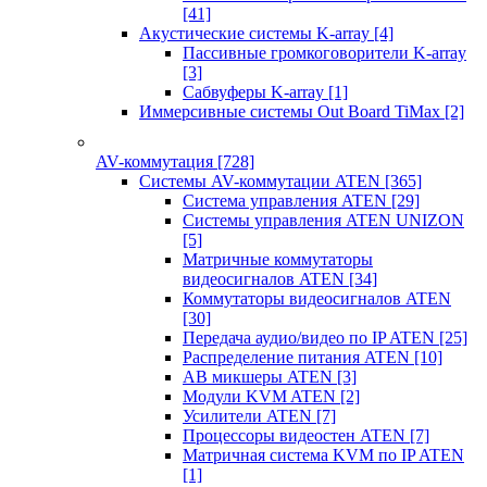
[41]
Акустические системы K-array
[4]
Пассивные громкоговорители K-array
[3]
Сабвуферы K-array
[1]
Иммерсивные системы Out Board TiMax
[2]
AV-коммутация
[728]
Системы AV-коммутации ATEN
[365]
Система управления ATEN
[29]
Системы управления ATEN UNIZON
[5]
Матричные коммутаторы
видеосигналов ATEN
[34]
Коммутаторы видеосигналов ATEN
[30]
Передача аудио/видео по IP ATEN
[25]
Распределение питания ATEN
[10]
АВ микшеры ATEN
[3]
Модули KVM ATEN
[2]
Усилители ATEN
[7]
Процессоры видеостен ATEN
[7]
Матричная система KVM по IP ATEN
[1]