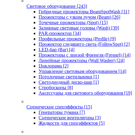
Световое оборудование
[243]
Гибридные прожекторы BeamSpotWash
[31]
Прожекторы с узким лучом (Beam)
[26]
Точечные прожекторы (Spot)
[15]
Заливные световые головы (Wash)
[39]
PAR-прожектор
[34]
Профильные прожекторы (Profile)
[9]
Прожектор следящего света (FollowSpot)
[2]
LED-бар (Bar)
[4]
Прожекторы с линзой Френеля (Fresnel)
[14]
Линейные прожекторы (Wall Washer)
[24]
Циклорама
[2]
Управление световым оборудованием
[14]
Потолочные светильники
[1]
Светодиодный диско-шар
[1]
Стробоскопы
[8]
Аксессуары для светового оборудования
[19]
Сценические спецэффекты
[15]
Генераторы тумана
[7]
Сценические вентиляторы
[3]
Жидкости для спецэффектов
[5]