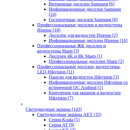
Витринные дисплеи Sumsung
[6]
Информационные дисплеи Samsung
[24]
Гостиничные дисплеи Samsung
[6]
Профессиональные дисплеи и видеостены
Hisense
[18]
Дисплеи для видеостен Hisense
[2]
Информационные дисплеи Hisense
[16]
Профессиональные ЖК дисплеи и
видеостены Sharp
[3]
Дисплеи 4K и 8K Sharp
[1]
Профессиональные дисплеи Sharp
[2]
Профессиональные дисплеи, видеостены,
LED Hikvision
[11]
Панели для видеостен Hikvision
[3]
Информационные дисплеи Hikvision со
встроенной ОС Andriod
[1]
Крепления для экранов и видеостен
Hikvision
[7]
Светодиодные экраны
[143]
Светодиодные экраны AET
[35]
Cерия Koala
[5]
Серия AT
[9]