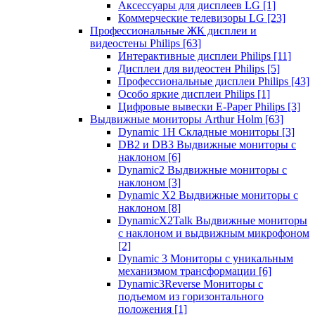
Аксессуары для дисплеев LG
[1]
Коммерческие телевизоры LG
[23]
Профессиональные ЖК дисплеи и
видеостены Philips
[63]
Интерактивные дисплеи Philips
[11]
Дисплеи для видеостен Philips
[5]
Профессиональные дисплеи Philips
[43]
Особо яркие дисплеи Philips
[1]
Цифровые вывески E-Paper Philips
[3]
Выдвижные мониторы Arthur Holm
[63]
Dynamic 1Н Складные мониторы
[3]
DB2 и DB3 Выдвижные мониторы с
наклоном
[6]
Dynamic2 Выдвижные мониторы с
наклоном
[3]
Dynamic X2 Выдвижные мониторы с
наклоном
[8]
DynamicX2Talk Выдвижные мониторы
с наклоном и выдвижным микрофоном
[2]
Dynamic 3 Мониторы с уникальным
механизмом трансформации
[6]
Dynamic3Reverse Мониторы с
подъемом из горизонтального
положения
[1]