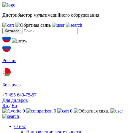
Дистрибьютор мультимедийного оборудования
Каталог
Россия
Беларусь
+7 495 640-75-57
Для дилеров
Ru
/
En
0
0
0
О нас
Направление деятельности