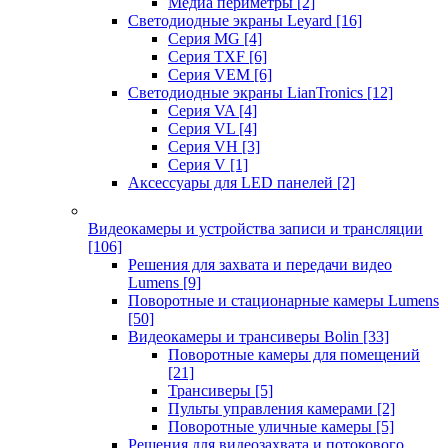
Медиа периметры
[2]
Светодиодные экраны Leyard
[16]
Серия MG
[4]
Серия TXF
[6]
Серия VEM
[6]
Светодиодные экраны LianTronics
[12]
Серия VA
[4]
Серия VL
[4]
Серия VH
[3]
Серия V
[1]
Аксессуары для LED панелей
[2]
Видеокамеры и устройства записи и трансляции
[106]
Решения для захвата и передачи видео
Lumens
[9]
Поворотные и стационарные камеры Lumens
[50]
Видеокамеры и трансиверы Bolin
[33]
Поворотные камеры для помещений
[21]
Трансиверы
[5]
Пульты управления камерами
[2]
Поворотные уличные камеры
[5]
Решения для видеозахвата и потокового