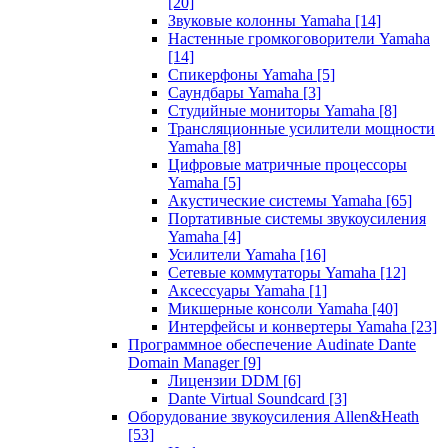
[20]
Звуковые колонны Yamaha
[14]
Настенные громкоговорители Yamaha
[14]
Спикерфоны Yamaha
[5]
Саундбары Yamaha
[3]
Студийные мониторы Yamaha
[8]
Трансляционные усилители мощности
Yamaha
[8]
Цифровые матричные процессоры
Yamaha
[5]
Акустические системы Yamaha
[65]
Портативные системы звукоусиления
Yamaha
[4]
Усилители Yamaha
[16]
Сетевые коммутаторы Yamaha
[12]
Аксессуары Yamaha
[1]
Микшерные консоли Yamaha
[40]
Интерфейсы и конвертеры Yamaha
[23]
Программное обеспечение Audinate Dante
Domain Manager
[9]
Лицензии DDM
[6]
Dante Virtual Soundcard
[3]
Оборудование звукоусиления Allen&Heath
[53]