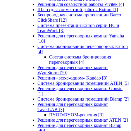
Решения для совместной работы Vivitek
[4]
Шлюз для совместной работы Extron
[1]
Беспроводная система презентации Barco
ClickShare
[12]
Система презентации Extron серии HC и
TeamWork
[3]
Решения для переговорных комнат Yamaha
[10]
Система бронирования переговорных Extron
[4]
Состав системы бронирования
переговорных
[4]
Решения для переговорных комнат
WyreStorm
[29]
Решения «все-в-одном» Kandao
[8]
Система бронирования помещений ATEN
[5]
Решение для переговорных комнат Gonsin
[1]
Система бронирования помещений Biamp
[2]
Решения для переговорных комнат
TaverLAB
[3]
BYOD/BYOM-решения
[3]
Решение для переговорных комнат ATEN
[2]
Решение для переговорных комнат Biamp
[40]