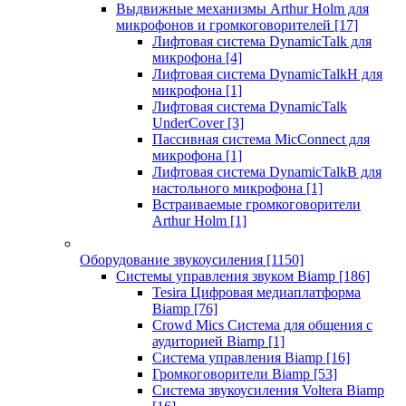
Выдвижные механизмы Arthur Holm для
микрофонов и громкоговорителей
[17]
Лифтовая система DynamicTalk для
микрофона
[4]
Лифтовая система DynamicTalkH для
микрофона
[1]
Лифтовая система DynamicTalk
UnderCover
[3]
Пассивная система MicConnect для
микрофона
[1]
Лифтовая система DynamicTalkB для
настольного микрофона
[1]
Встраиваемые громкоговорители
Arthur Holm
[1]
Оборудование звукоусиления
[1150]
Системы управления звуком Biamp
[186]
Tesira Цифровая медиаплатформа
Biamp
[76]
Crowd Mics Система для общения с
аудиторией Biamp
[1]
Система управления Biamp
[16]
Громкоговорители Biamp
[53]
Система звукоусиления Voltera Biamp