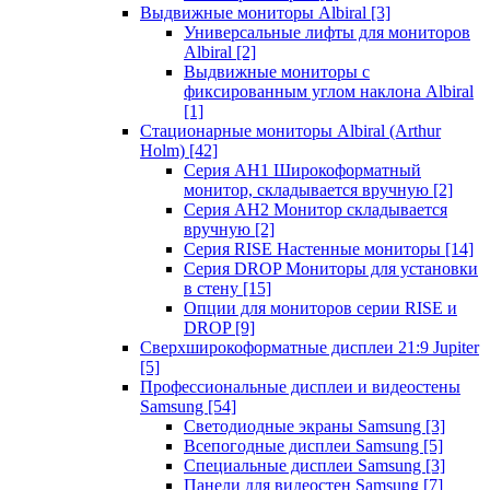
Выдвижные мониторы Albiral
[3]
Универсальные лифты для мониторов
Albiral
[2]
Выдвижные мониторы с
фиксированным углом наклона Albiral
[1]
Стационарные мониторы Albiral (Arthur
Holm)
[42]
Серия AH1 Широкоформатный
монитор, складывается вручную
[2]
Серия AH2 Монитор складывается
вручную
[2]
Серия RISE Настенные мониторы
[14]
Серия DROP Мониторы для установки
в стену
[15]
Опции для мониторов серии RISE и
DROP
[9]
Сверхширокоформатные дисплеи 21:9 Jupiter
[5]
Профессиональные дисплеи и видеостены
Samsung
[54]
Светодиодные экраны Samsung
[3]
Всепогодные дисплеи Samsung
[5]
Специальные дисплеи Samsung
[3]
Панели для видеостен Samsung
[7]