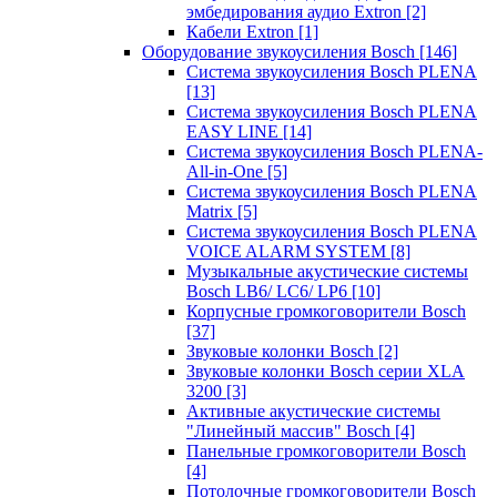
эмбедирования аудио Extron
[2]
Кабели Extron
[1]
Оборудование звукоусиления Bosch
[146]
Система звукоусиления Bosch PLENA
[13]
Система звукоусиления Bosch PLENA
EASY LINE
[14]
Система звукоусиления Bosch PLENA-
All-in-One
[5]
Система звукоусиления Bosch PLENA
Matrix
[5]
Система звукоусиления Bosch PLENA
VOICE ALARM SYSTEM
[8]
Музыкальные акустические системы
Bosch LB6/ LC6/ LP6
[10]
Корпусные громкоговорители Bosch
[37]
Звуковые колонки Bosch
[2]
Звуковые колонки Bosch серии XLA
3200
[3]
Активные акустические системы
"Линейный массив" Bosch
[4]
Панельные громкоговорители Bosch
[4]
Потолочные громкоговорители Bosch