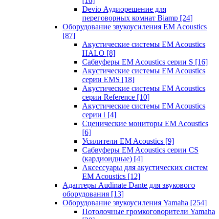
[16]
Devio Аудиорешение для
переговорных комнат Biamp
[24]
Оборудование звукоусиления EM Acoustics
[87]
Акустические системы EM Acoustics
HALO
[8]
Сабвуферы EM Acoustics серии S
[16]
Акустические системы EM Acoustics
серии EMS
[18]
Акустические системы EM Acoustics
серии Reference
[10]
Акустические системы EM Acoustics
серии i
[4]
Сценические мониторы EM Acoustics
[6]
Усилители EM Acoustics
[9]
Сабвуферы EM Acoustics серии CS
(кардиоидные)
[4]
Аксессуары для акустических систем
EM Acoustics
[12]
Адаптеры Audinate Dante для звукового
оборудования
[13]
Оборудование звукоусиления Yamaha
[254]
Потолочные громкоговорители Yamaha