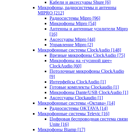
Кабели и аксессуары Shure
[6]
Микрофоны, радиосистемы и антенны
MIPRO
[212]
Радиосистемы Mipro
[96]
Микрофоны Mipro
[54]
Антенны и антенные усилители Mipro
[16]
Аксессуары Mipro
[44]
Управление Mipro
[2]
Микрофонные системы ClockAudio
[148]
Врезные микрофоны ClockAudio
[75]
Микрофоны на «гусиной шее»
ClockAudio
[60]
Потолочные микрофоны ClockAudio
[9]
Интерфейсы ClockAudio
[1]
Готовые комплекты Clockaudio
[1]
Микрофоны Dante/USB ClockAudio
[1]
Аксессуары Clockaudio
[1]
Микрофонные системы «Октава»
[14]
Радиосистемы OKTAVA
[14]
Микрофонные системы Televic
[16]
Цифровая беспроводная система связи
Unite
[16]
Микрофоны Biamp
[17]