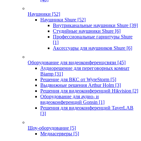
Наушники
[52]
Наушники Shure
[52]
Внутриканальные наушники Shure
[39]
Студийные наушники Shure
[6]
Профессиональные гарнитуры Shure
[1]
Аксессуары для наушников Shure
[6]
Оборудование для видеоконференцсвязи
[45]
Аудиорешение для переговорных комнат
Biamp
[31]
Решение для ВКС от WyreStorm
[5]
Выдвижные решения Arthur Holm
[3]
Решения для видеоконференций Hikvision
[2]
Оборудование для аудио- и
видеоконференций Gonsin
[1]
Решения для видеоконференций TaverLAB
[3]
Шоу-оборудование
[5]
Медиасерверы
[5]