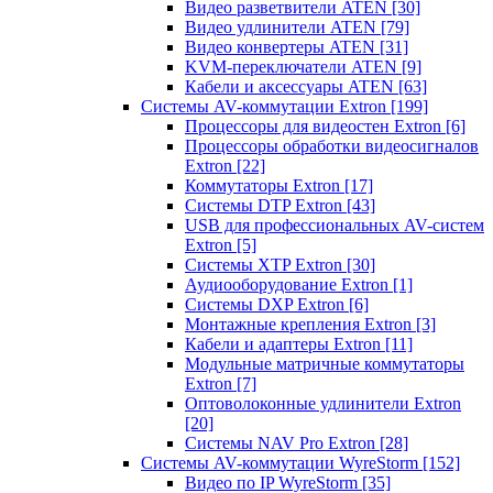
Видео разветвители ATEN
[30]
Видео удлинители ATEN
[79]
Видео конвертеры ATEN
[31]
KVM-переключатели ATEN
[9]
Кабели и аксессуары ATEN
[63]
Системы AV-коммутации Extron
[199]
Процессоры для видеостен Extron
[6]
Процессоры обработки видеосигналов
Extron
[22]
Коммутаторы Extron
[17]
Системы DTP Extron
[43]
USB для профессиональных AV-систем
Extron
[5]
Системы XTP Extron
[30]
Аудиооборудование Extron
[1]
Системы DXP Extron
[6]
Монтажные крепления Extron
[3]
Кабели и адаптеры Extron
[11]
Модульные матричные коммутаторы
Extron
[7]
Оптоволоконные удлинители Extron
[20]
Системы NAV Pro Extron
[28]
Системы AV-коммутации WyreStorm
[152]
Видео по IP WyreStorm
[35]