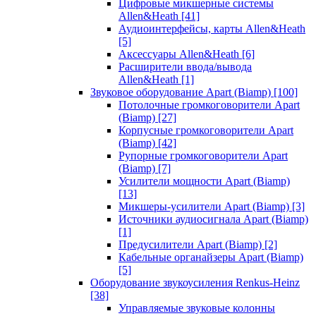
Цифровые микшерные системы
Allen&Heath
[41]
Аудиоинтерфейсы, карты Allen&Heath
[5]
Аксессуары Allen&Heath
[6]
Расширители ввода/вывода
Allen&Heath
[1]
Звуковое оборудование Apart (Biamp)
[100]
Потолочные громкоговорители Apart
(Biamp)
[27]
Корпусные громкоговорители Apart
(Biamp)
[42]
Рупорные громкоговорители Apart
(Biamp)
[7]
Усилители мощности Apart (Biamp)
[13]
Микшеры-усилители Apart (Biamp)
[3]
Источники аудиосигнала Apart (Biamp)
[1]
Предусилители Apart (Biamp)
[2]
Кабельные органайзеры Apart (Biamp)
[5]
Оборудование звукоусиления Renkus-Heinz
[38]
Управляемые звуковые колонны