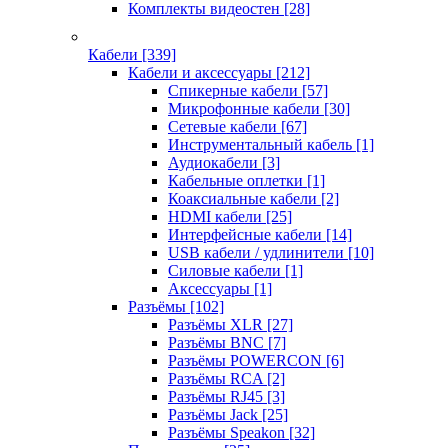
Комплекты видеостен
[28]
Кабели
[339]
Кабели и аксессуары
[212]
Спикерные кабели
[57]
Микрофонные кабели
[30]
Сетевые кабели
[67]
Инструментальный кабель
[1]
Аудиокабели
[3]
Кабельные оплетки
[1]
Коаксиальные кабели
[2]
HDMI кабели
[25]
Интерфейсные кабели
[14]
USB кабели / удлинители
[10]
Силовые кабели
[1]
Аксессуары
[1]
Разъёмы
[102]
Разъёмы XLR
[27]
Разъёмы BNC
[7]
Разъёмы POWERCON
[6]
Разъёмы RCA
[2]
Разъёмы RJ45
[3]
Разъёмы Jack
[25]
Разъёмы Speakon
[32]