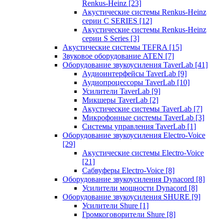
Renkus-Heinz
[23]
Акустические системы Renkus-Heinz
серии C SERIES
[12]
Акустические системы Renkus-Heinz
серии S Series
[3]
Акустические системы TEFRA
[15]
Звуковое оборудование ATEN
[7]
Оборудование звукоусиления TaverLab
[41]
Аудиоинтерфейсы TaverLab
[9]
Аудиопроцессоры TaverLab
[10]
Усилители TaverLab
[9]
Микшеры TaverLab
[2]
Акустические системы TaverLab
[7]
Микрофонные системы TaverLab
[3]
Системы управления TaverLab
[1]
Оборудование звукоусиления Electro-Voice
[29]
Акустические системы Electro-Voice
[21]
Сабвуферы Electro-Voice
[8]
Оборудование звукоусиления Dynacord
[8]
Усилители мощности Dynacord
[8]
Оборудование звукоусиления SHURE
[9]
Усилители Shure
[1]
Громкоговорители Shure
[8]