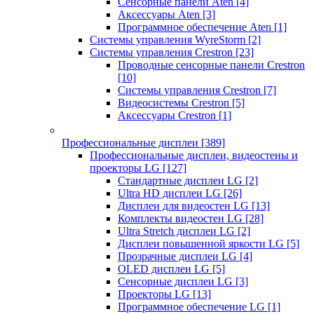
Сенсорные панели Aten
[4]
Аксессуары Aten
[3]
Программное обеспечение Aten
[1]
Системы управления WyreStorm
[2]
Системы управления Crestron
[23]
Проводные сенсорные панели Crestron
[10]
Системы управления Crestron
[7]
Видеосистемы Crestron
[5]
Аксессуары Crestron
[1]
Профессиональные дисплеи
[389]
Профессиональные дисплеи, видеостены и
проекторы LG
[127]
Стандартные дисплеи LG
[2]
Ultra HD дисплеи LG
[26]
Дисплеи для видеостен LG
[13]
Комплекты видеостен LG
[28]
Ultra Stretch дисплеи LG
[2]
Дисплеи повышенной яркости LG
[5]
Прозрачные дисплеи LG
[4]
OLED дисплеи LG
[5]
Сенсорные дисплеи LG
[3]
Проекторы LG
[13]
Программное обеспечение LG
[1]