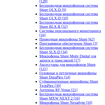
[128]
Беспроводная микрофонная система
Shure QLX-D
[9]
Беспроводная микрофонная система
Shure ULX-D
[10]
Беспроводная микрофонная система
Shure BLX-R
[32]
Системы персонального мониторинга
[16]
Проводные микрофоны Shure
[62]
Программное обеспечение Shure
[3]
Беспроводная микрофонная система
Shure SLX-D
[34]
Микрофоны Shure Motiv Digital для
записи и трансляций
[17]
Аксессуары для микрофонов Shure
[121]
Головные и петличные микрофоны
Shure DuraPlex
[14]
Субминиатюрные микрофоны Shure
TwinPlex
[39]
Антенны RF Venue
[21]
Беспроводная микрофонная система
Shure MXW NEXT 2
[16]
Микрофоны Shure Nexadyne
[10]