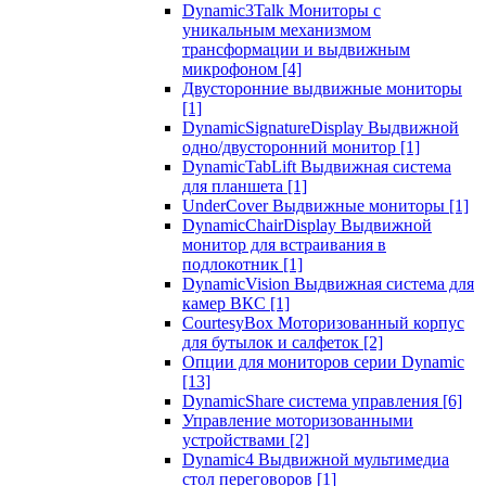
Dynamic3Talk Мониторы с
уникальным механизмом
трансформации и выдвижным
микрофоном
[4]
Двусторонние выдвижные мониторы
[1]
DynamicSignatureDisplay Выдвижной
одно/двусторонний монитор
[1]
DynamicTabLift Выдвижная система
для планшета
[1]
UnderCover Выдвижные мониторы
[1]
DynamicChairDisplay Выдвижной
монитор для встраивания в
подлокотник
[1]
DynamicVision Выдвижная система для
камер ВКС
[1]
CourtesyBox Моторизованный корпус
для бутылок и салфеток
[2]
Опции для мониторов серии Dynamic
[13]
DynamicShare система управления
[6]
Управление моторизованными
устройствами
[2]
Dynamic4 Выдвижной мультимедиа
стол переговоров
[1]