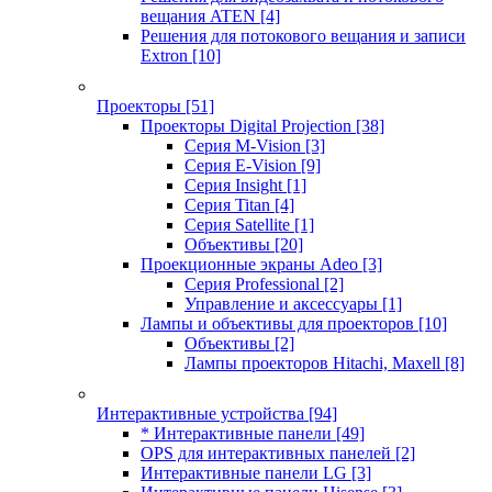
вещания ATEN
[4]
Решения для потокового вещания и записи
Extron
[10]
Проекторы
[51]
Проекторы Digital Projection
[38]
Серия M-Vision
[3]
Серия E-Vision
[9]
Серия Insight
[1]
Серия Titan
[4]
Серия Satellite
[1]
Объективы
[20]
Проекционные экраны Adeo
[3]
Серия Professional
[2]
Управление и аксессуары
[1]
Лампы и объективы для проекторов
[10]
Объективы
[2]
Лампы проекторов Hitachi, Maxell
[8]
Интерактивные устройства
[94]
* Интерактивные панели
[49]
OPS для интерактивных панелей
[2]
Интерактивные панели LG
[3]