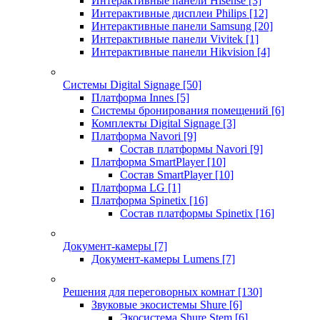
Интерактивные панели Hisense
[3]
Интерактивные дисплеи Philips
[12]
Интерактивные панели Samsung
[20]
Интерактивные панели Vivitek
[1]
Интерактивные панели Hikvision
[4]
Системы Digital Signage
[50]
Платформа Innes
[5]
Системы бронирования помещений
[6]
Комплекты Digital Signage
[3]
Платформа Navori
[9]
Состав платформы Navori
[9]
Платформа SmartPlayer
[10]
Состав SmartPlayer
[10]
Платформа LG
[1]
Платформа Spinetix
[16]
Состав платформы Spinetix
[16]
Документ-камеры
[7]
Документ-камеры Lumens
[7]
Решения для переговорных комнат
[130]
Звуковые экосистемы Shure
[6]
Экосистема Shure Stem
[6]