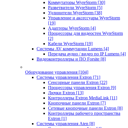
Коммутаторы WyreStorm
[30]
Разветвители WyreStorm
[5]
Удлинители WyreStorm
[38]
Управление и аксессуары WyreStorm
[19]
Адаптеры WyreStorm
[4]
Процессоры для видеостен WyreStorm
[2]
Кабели WyreStorm
[19]
Системы AV коммутации Lumens
[4]
Передача аудио / видео по IP Lumens
[4]
Видеоконтроллеры и ПО Forsite
[8]
Оборудование управления
[104]
Системы управления Extron
[71]
Сенсорные панели Extron
[22]
Процессоры управления Extron
[9]
Лючки Extron
[13]
Контроллеры Extron MediaLink
[11]
Кнопочные панели Extron
[7]
Сетевые кнопочные панели Extron
[8]
Контроллеры рабочего пространства
Extron
[1]
Системы управления Aten
[8]