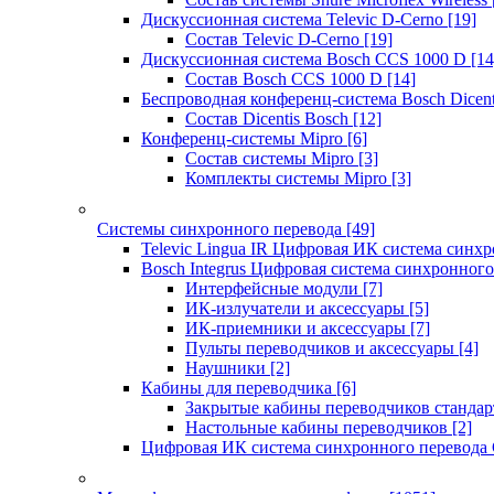
Дискуссионная система Televic D-Cerno
[19]
Состав Televic D-Cerno
[19]
Дискуссионная система Bosch CCS 1000 D
[14
Состав Bosch CCS 1000 D
[14]
Беспроводная конференц-система Bosch Dicen
Состав Dicentis Bosch
[12]
Конференц-системы Mipro
[6]
Состав системы Mipro
[3]
Комплекты системы Mipro
[3]
Системы синхронного перевода
[49]
Televic Lingua IR Цифровая ИК система синхр
Bosch Integrus Цифровая система синхронного
Интерфейсные модули
[7]
ИК-излучатели и аксессуары
[5]
ИК-приемники и аксессуары
[7]
Пульты переводчиков и аксессуары
[4]
Наушники
[2]
Кабины для переводчика
[6]
Закрытые кабины переводчиков стандар
Настольные кабины переводчиков
[2]
Цифровая ИК система синхронного перевода