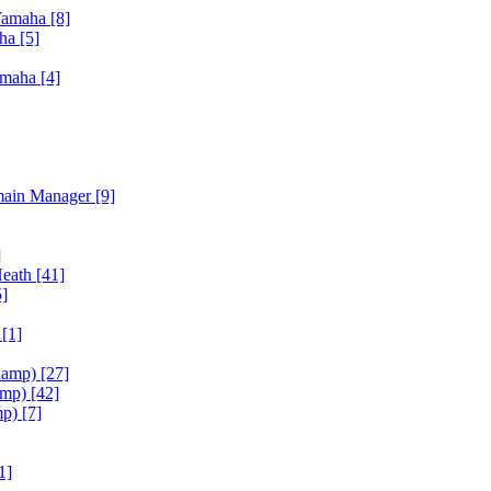
Yamaha
[8]
aha
[5]
amaha
[4]
main Manager
[9]
]
Heath
[41]
5]
h
[1]
iamp)
[27]
amp)
[42]
mp)
[7]
1]