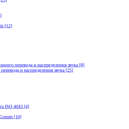
]
tis
[12]
онного перевода и распределения звука
[8]
 перевода и распределения звука
[25]
та ISO 4043
[4]
 Gonsin
[10]