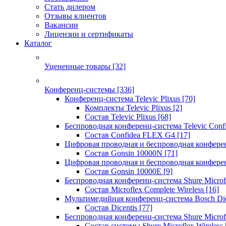
Стать дилером
Отзывы клиентов
Вакансии
Лицензии и сертификаты
Каталог
Уцененные товары
[32]
Конференц-системы
[336]
Конференц-система Televic Plixus
[70]
Комплекты Televic Plixus
[2]
Состав Televic Plixus
[68]
Беспроводная конференц-система Televic Con
Состав Confidea FLEX G4
[17]
Цифровая проводная и беспроводная конфере
Состав Gonsin 10000N
[71]
Цифровая проводная и беспроводная конфере
Состав Gonsin 10000E
[9]
Беспроводная конференц-система Shure Microfl
Состав Microflex Complete Wireless
[16]
Мультимедийная конференц-система Bosch Dic
Состав Dicentis
[77]
Беспроводная конференц-система Shure Microfl
Состав системы Shure Microflex Wireless