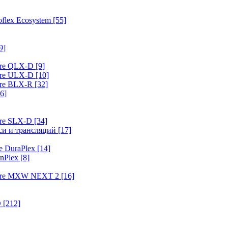
flex Ecosystem
[55]
9]
ure QLX-D
[9]
ure ULX-D
[10]
ure BLX-R
[32]
6]
ure SLX-D
[34]
иси и трансляций
[17]
e DuraPlex
[14]
nPlex
[8]
hure MXW NEXT 2
[16]
O
[212]