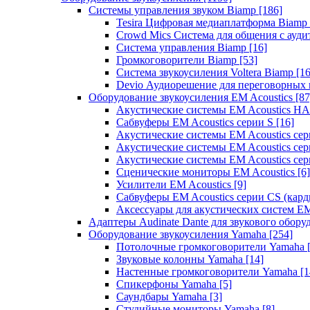
Системы управления звуком Biamp
[186]
Tesira Цифровая медиаплатформа Biamp
Crowd Mics Система для общения с ауд
Система управления Biamp
[16]
Громкоговорители Biamp
[53]
Система звукоусиления Voltera Biamp
[16
Devio Аудиорешение для переговорных
Оборудование звукоусиления EM Acoustics
[87
Акустические системы EM Acoustics 
Сабвуферы EM Acoustics серии S
[16]
Акустические системы EM Acoustics с
Акустические системы EM Acoustics сер
Акустические системы EM Acoustics сер
Сценические мониторы EM Acoustics
[6]
Усилители EM Acoustics
[9]
Сабвуферы EM Acoustics серии CS (кар
Аксессуары для акустических систем EM
Адаптеры Audinate Dante для звукового обор
Оборудование звукоусиления Yamaha
[254]
Потолочные громкоговорители Yamaha
Звуковые колонны Yamaha
[14]
Настенные громкоговорители Yamaha
[1
Спикерфоны Yamaha
[5]
Саундбары Yamaha
[3]
Студийные мониторы Yamaha
[8]