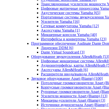
Трансляционные усилители мощности 
Цифровые матричные процессоры Yam
Акустические системы Yamaha
[65]
Портативные системы звукоусиления Y
Усилители Yamaha
[16]
Сетевые коммутаторы Yamaha
[12]
Аксессуары Yamaha
[1]
Микшерные консоли Yamaha
[40]
Интерфейсы и конвертеры Yamaha
[23]
Программное обеспечение Audinate Dante Do
Лицензии DDM
[6]
Dante Virtual Soundcard
[3]
Оборудование звукоусиления Allen&Heath
[53
Цифровые микшерные системы Allen&
Аудиоинтерфейсы, карты Allen&Heath
[
Аксессуары Allen&Heath
[6]
Расширители ввода/вывода Allen&Heat
Звуковое оборудование Apart (Biamp)
[100]
Потолочные громкоговорители Apart (B
Корпусные громкоговорители Apart (Bi
Рупорные громкоговорители Apart (Bia
Усилители мощности Apart (Biamp)
[13]
Микшеры-усилители Apart (Biamp)
[3]
Источники аудиосигнала Apart (Biamp)
[