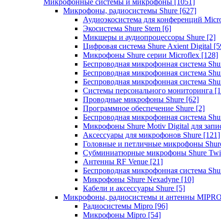
Микрофонные системы и микрофоны
[1051]
Микрофоны, радиосистемы Shure
[627]
Аудиоэкосистема для конференций Micro
Экосистема Shure Stem
[6]
Микшеры и аудиопроцессоры Shure
[2]
Цифровая система Shure Axient Digital
[5
Микрофоны Shure серии Microflex
[128]
Беспроводная микрофонная система Sh
Беспроводная микрофонная система Sh
Беспроводная микрофонная система Sh
Системы персонального мониторинга
[1
Проводные микрофоны Shure
[62]
Программное обеспечение Shure
[2]
Беспроводная микрофонная система Sh
Микрофоны Shure Motiv Digital для зап
Аксессуары для микрофонов Shure
[121]
Головные и петличные микрофоны Shur
Субминиатюрные микрофоны Shure Twi
Антенны RF Venue
[21]
Беспроводная микрофонная система S
Микрофоны Shure Nexadyne
[10]
Кабели и аксессуары Shure
[5]
Микрофоны, радиосистемы и антенны MIPR
Радиосистемы Mipro
[96]
Микрофоны Mipro
[54]