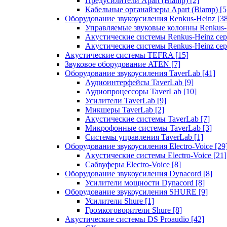
Предусилители Apart (Biamp)
[2]
Кабельные органайзеры Apart (Biamp)
[5
Оборудование звукоусиления Renkus-Heinz
[3
Управляемые звуковые колонны Renkus
Акустические системы Renkus-Heinz с
Акустические системы Renkus-Heinz сер
Акустические системы TEFRA
[15]
Звуковое оборудование ATEN
[7]
Оборудование звукоусиления TaverLab
[41]
Аудиоинтерфейсы TaverLab
[9]
Аудиопроцессоры TaverLab
[10]
Усилители TaverLab
[9]
Микшеры TaverLab
[2]
Акустические системы TaverLab
[7]
Микрофонные системы TaverLab
[3]
Системы управления TaverLab
[1]
Оборудование звукоусиления Electro-Voice
[29
Акустические системы Electro-Voice
[21]
Сабвуферы Electro-Voice
[8]
Оборудование звукоусиления Dynacord
[8]
Усилители мощности Dynacord
[8]
Оборудование звукоусиления SHURE
[9]
Усилители Shure
[1]
Громкоговорители Shure
[8]
Акустические системы DS Proaudio
[42]