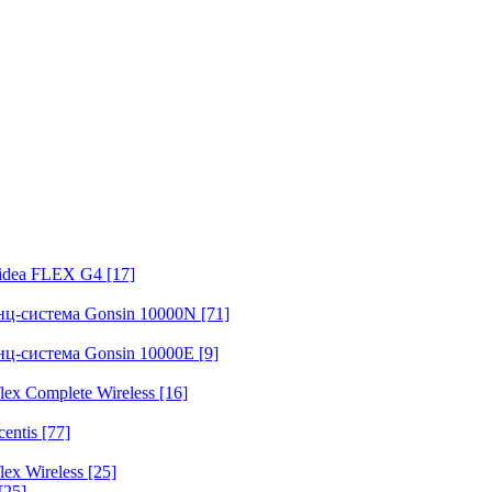
fidea FLEX G4
[17]
нц-система Gonsin 10000N
[71]
нц-система Gonsin 10000E
[9]
ex Complete Wireless
[16]
entis
[77]
ex Wireless
[25]
[25]