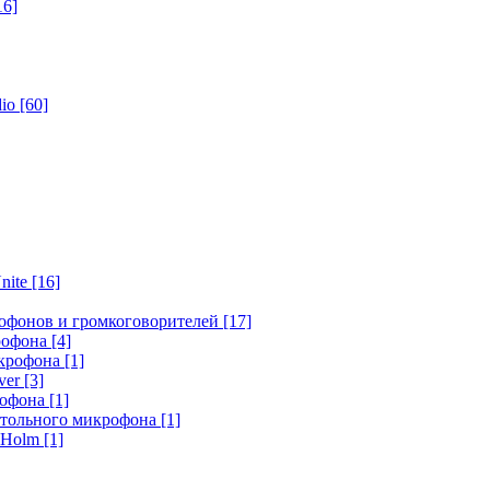
16]
dio
[60]
nite
[16]
офонов и громкоговорителей
[17]
крофона
[4]
икрофона
[1]
ver
[3]
рофона
[1]
стольного микрофона
[1]
r Holm
[1]