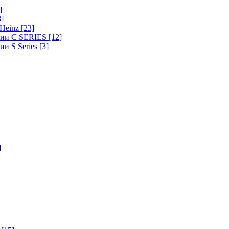
]
8]
-Heinz
[23]
ерии C SERIES
[12]
ии S Series
[3]
]