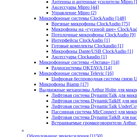
Антенны и антенные усилители Mipro
[
Аксессуары Mipro
[44]
Управление Mipro
[2]
Микрофонные системы ClockAudio
[148]
Врезные микрофоны ClockAudio
[75]
Микрофоны на «гусиной шее» ClockAu
Потолочные микрофоны ClockAudio
[9]
Интерфейсы ClockAudio
[1]
Готовые комплекты Clockaudio
[1]
Микрофоны Dante/USB ClockAudio
[1]
Аксессуары Clockaudio
[1]
Микрофонные системы «Октава»
[14]
Радиосистемы OKTAVA
[14]
Микрофонные системы Televic
[16]
Цифровая беспроводная система связи U
Микрофоны Biamp
[17]
Выдвижные механизмы Arthur Holm для микр
Лифтовая система DynamicTalk для ми
Лифтовая система DynamicTalkH для м
Лифтовая система DynamicTalk UnderCo
Пассивная система MicConnect для мик
Лифтовая система DynamicTalkB для на
Встраиваемые громкоговорители Arthu
Оборудование звукоусиления
[1150]