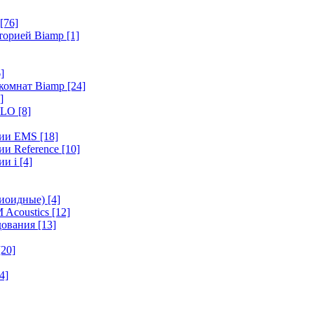
[76]
иторией Biamp
[1]
]
 комнат Biamp
[24]
]
HALO
[8]
ерии EMS
[18]
ии Reference
[10]
ии i
[4]
диоидные)
[4]
 Acoustics
[12]
удования
[13]
[20]
4]