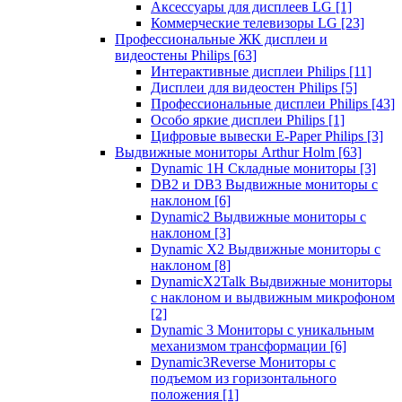
Аксессуары для дисплеев LG
[1]
Коммерческие телевизоры LG
[23]
Профессиональные ЖК дисплеи и
видеостены Philips
[63]
Интерактивные дисплеи Philips
[11]
Дисплеи для видеостен Philips
[5]
Профессиональные дисплеи Philips
[43]
Особо яркие дисплеи Philips
[1]
Цифровые вывески E-Paper Philips
[3]
Выдвижные мониторы Arthur Holm
[63]
Dynamic 1Н Складные мониторы
[3]
DB2 и DB3 Выдвижные мониторы с
наклоном
[6]
Dynamic2 Выдвижные мониторы с
наклоном
[3]
Dynamic X2 Выдвижные мониторы с
наклоном
[8]
DynamicX2Talk Выдвижные мониторы
с наклоном и выдвижным микрофоном
[2]
Dynamic 3 Мониторы с уникальным
механизмом трансформации
[6]
Dynamic3Reverse Мониторы с
подъемом из горизонтального
положения
[1]