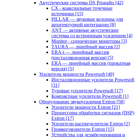
Акустические системы DS Proaudio
[42]
CX - коаксиальные точечные
источники
[15]
PILLAR — звуковые колонны для
архитектурной интеграции
[8]
ANT — активные акустические
системы со встроенным усилением
[4]
Monitor - сценические мониторы
[3]
TAURA — линейный массив
[2]
ERA-i — линейный массив
(инсталляционная версия)
[5]
ERA — линейный массив (прокатная
версия)
[5]
Усилители мощности Powersoft
[49]
Инсталляционные усилители Powersoft
[31]
Туровые усилители Powersoft
[17]
Компактные усилители Powersoft
[1]
Оборудование звукоусиления Extron
[58]
Усилители мощности Extron
[21]
Процессоры обработки сигналов (DSP)
Extron
[17]
Усилители-распределители Extron
[2]
Громкоговорители Extron
[15]
Устройства для деэмбедирования и