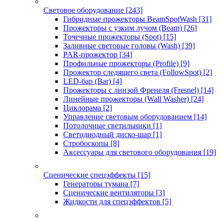
Световое оборудование
[243]
Гибридные прожекторы BeamSpotWash
[31]
Прожекторы с узким лучом (Beam)
[26]
Точечные прожекторы (Spot)
[15]
Заливные световые головы (Wash)
[39]
PAR-прожектор
[34]
Профильные прожекторы (Profile)
[9]
Прожектор следящего света (FollowSpot)
[2]
LED-бар (Bar)
[4]
Прожекторы с линзой Френеля (Fresnel)
[14]
Линейные прожекторы (Wall Washer)
[24]
Циклорама
[2]
Управление световым оборудованием
[14]
Потолочные светильники
[1]
Светодиодный диско-шар
[1]
Стробоскопы
[8]
Аксессуары для светового оборудования
[19]
Сценические спецэффекты
[15]
Генераторы тумана
[7]
Сценические вентиляторы
[3]
Жидкости для спецэффектов
[5]