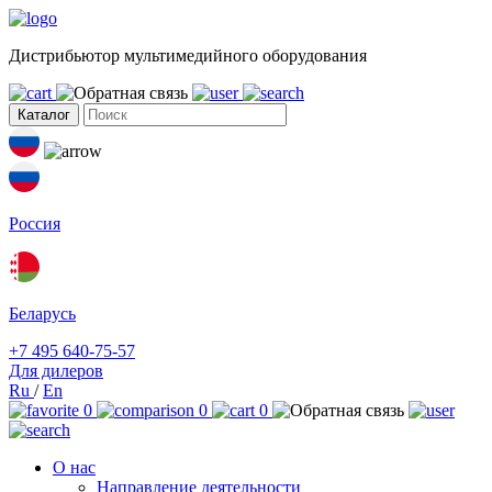
Дистрибьютор мультимедийного оборудования
Каталог
Россия
Беларусь
+7 495 640-75-57
Для дилеров
Ru
/
En
0
0
0
О нас
Направление деятельности