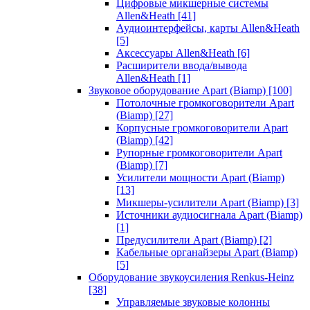
Цифровые микшерные системы
Allen&Heath
[41]
Аудиоинтерфейсы, карты Allen&Heath
[5]
Аксессуары Allen&Heath
[6]
Расширители ввода/вывода
Allen&Heath
[1]
Звуковое оборудование Apart (Biamp)
[100]
Потолочные громкоговорители Apart
(Biamp)
[27]
Корпусные громкоговорители Apart
(Biamp)
[42]
Рупорные громкоговорители Apart
(Biamp)
[7]
Усилители мощности Apart (Biamp)
[13]
Микшеры-усилители Apart (Biamp)
[3]
Источники аудиосигнала Apart (Biamp)
[1]
Предусилители Apart (Biamp)
[2]
Кабельные органайзеры Apart (Biamp)
[5]
Оборудование звукоусиления Renkus-Heinz
[38]
Управляемые звуковые колонны