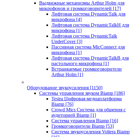
Выдвижные механизмы Arthur Holm для
микрофонов и громкоговорителей
[17]
Лифтовая система DynamicTalk для
микрофона
[4]
Лифтовая система DynamicTalkH для
микрофона
[1]
Лифтовая система DynamicTalk
UnderCover
[3]
Пассивная система MicConnect для
микрофона
[1]
Лифтовая система DynamicTalkB для
настольного микрофона
[1]
Встраиваемые громкоговорители
Arthur Holm
[1]
Оборудование звукоусиления
[1150]
Системы управления звуком Biamp
[186]
Tesira Цифровая медиаплатформа
Biamp
[76]
Crowd Mics Система для общения с
аудиторией Biamp
[1]
Система управления Biamp
[16]
Громкоговорители Biamp
[53]
Система звукоусиления Voltera Biamp