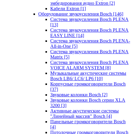
эмбедирования аудио Extron
[2]
Кабели Extron
[1]
Оборудование звукоусиления Bosch
[146]
Система звукоусиления Bosch PLENA
[13]
Система звукоусиления Bosch PLENA
EASY LINE
[14]
Система звукоусиления Bosch PLENA-
All-in-One
[5]
Система звукоусиления Bosch PLENA
Matrix
[5]
Система звукоусиления Bosch PLENA
VOICE ALARM SYSTEM
[8]
Музыкальные акустические системы
Bosch LB6/ LC6/ LP6
[10]
Корпусные громкоговорители Bosch
[37]
Звуковые колонки Bosch
[2]
Звуковые колонки Bosch серии XLA
3200
[3]
Активные акустические системы
"Линейный массив" Bosch
[4]
Панельные громкоговорители Bosch
[4]
Потолочные громкоговорители Bosch