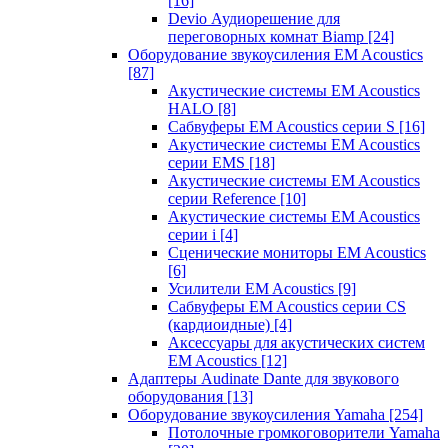
[16]
Devio Аудиорешение для
переговорных комнат Biamp
[24]
Оборудование звукоусиления EM Acoustics
[87]
Акустические системы EM Acoustics
HALO
[8]
Сабвуферы EM Acoustics серии S
[16]
Акустические системы EM Acoustics
серии EMS
[18]
Акустические системы EM Acoustics
серии Reference
[10]
Акустические системы EM Acoustics
серии i
[4]
Сценические мониторы EM Acoustics
[6]
Усилители EM Acoustics
[9]
Сабвуферы EM Acoustics серии CS
(кардиоидные)
[4]
Аксессуары для акустических систем
EM Acoustics
[12]
Адаптеры Audinate Dante для звукового
оборудования
[13]
Оборудование звукоусиления Yamaha
[254]
Потолочные громкоговорители Yamaha