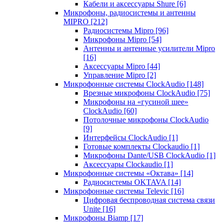
Кабели и аксессуары Shure
[6]
Микрофоны, радиосистемы и антенны
MIPRO
[212]
Радиосистемы Mipro
[96]
Микрофоны Mipro
[54]
Антенны и антенные усилители Mipro
[16]
Аксессуары Mipro
[44]
Управление Mipro
[2]
Микрофонные системы ClockAudio
[148]
Врезные микрофоны ClockAudio
[75]
Микрофоны на «гусиной шее»
ClockAudio
[60]
Потолочные микрофоны ClockAudio
[9]
Интерфейсы ClockAudio
[1]
Готовые комплекты Clockaudio
[1]
Микрофоны Dante/USB ClockAudio
[1]
Аксессуары Clockaudio
[1]
Микрофонные системы «Октава»
[14]
Радиосистемы OKTAVA
[14]
Микрофонные системы Televic
[16]
Цифровая беспроводная система связи
Unite
[16]
Микрофоны Biamp
[17]