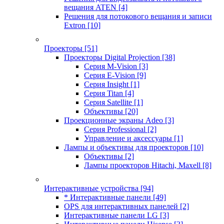
вещания ATEN
[4]
Решения для потокового вещания и записи
Extron
[10]
Проекторы
[51]
Проекторы Digital Projection
[38]
Серия M-Vision
[3]
Серия E-Vision
[9]
Серия Insight
[1]
Серия Titan
[4]
Серия Satellite
[1]
Объективы
[20]
Проекционные экраны Adeo
[3]
Серия Professional
[2]
Управление и аксессуары
[1]
Лампы и объективы для проекторов
[10]
Объективы
[2]
Лампы проекторов Hitachi, Maxell
[8]
Интерактивные устройства
[94]
* Интерактивные панели
[49]
OPS для интерактивных панелей
[2]
Интерактивные панели LG
[3]