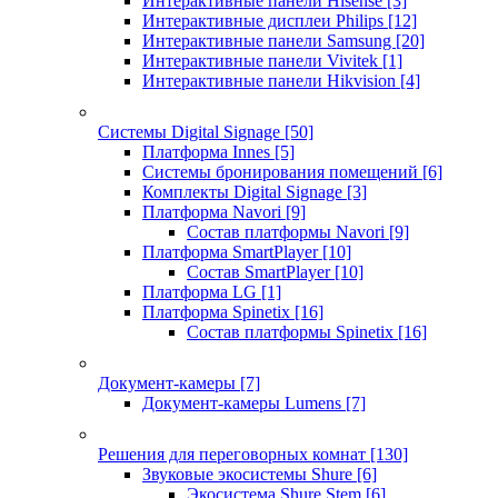
Интерактивные панели Hisense
[3]
Интерактивные дисплеи Philips
[12]
Интерактивные панели Samsung
[20]
Интерактивные панели Vivitek
[1]
Интерактивные панели Hikvision
[4]
Системы Digital Signage
[50]
Платформа Innes
[5]
Системы бронирования помещений
[6]
Комплекты Digital Signage
[3]
Платформа Navori
[9]
Состав платформы Navori
[9]
Платформа SmartPlayer
[10]
Состав SmartPlayer
[10]
Платформа LG
[1]
Платформа Spinetix
[16]
Состав платформы Spinetix
[16]
Документ-камеры
[7]
Документ-камеры Lumens
[7]
Решения для переговорных комнат
[130]
Звуковые экосистемы Shure
[6]
Экосистема Shure Stem
[6]