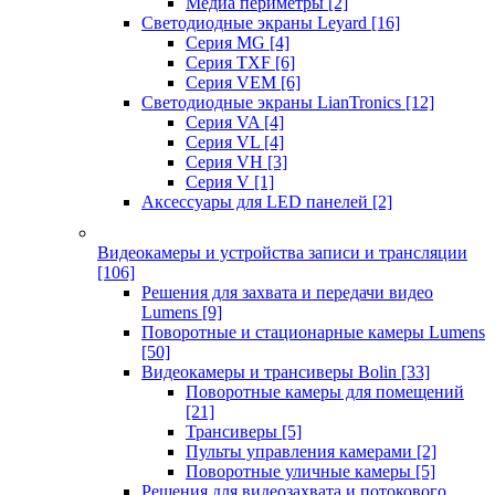
Медиа периметры
[2]
Светодиодные экраны Leyard
[16]
Серия MG
[4]
Серия TXF
[6]
Серия VEM
[6]
Светодиодные экраны LianTronics
[12]
Серия VA
[4]
Серия VL
[4]
Серия VH
[3]
Серия V
[1]
Аксессуары для LED панелей
[2]
Видеокамеры и устройства записи и трансляции
[106]
Решения для захвата и передачи видео
Lumens
[9]
Поворотные и стационарные камеры Lumens
[50]
Видеокамеры и трансиверы Bolin
[33]
Поворотные камеры для помещений
[21]
Трансиверы
[5]
Пульты управления камерами
[2]
Поворотные уличные камеры
[5]
Решения для видеозахвата и потокового