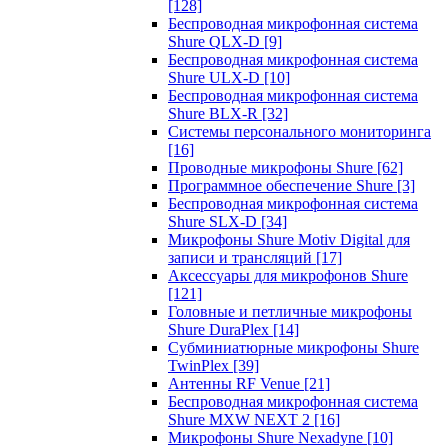
[128]
Беспроводная микрофонная система
Shure QLX-D
[9]
Беспроводная микрофонная система
Shure ULX-D
[10]
Беспроводная микрофонная система
Shure BLX-R
[32]
Системы персонального мониторинга
[16]
Проводные микрофоны Shure
[62]
Программное обеспечение Shure
[3]
Беспроводная микрофонная система
Shure SLX-D
[34]
Микрофоны Shure Motiv Digital для
записи и трансляций
[17]
Аксессуары для микрофонов Shure
[121]
Головные и петличные микрофоны
Shure DuraPlex
[14]
Субминиатюрные микрофоны Shure
TwinPlex
[39]
Антенны RF Venue
[21]
Беспроводная микрофонная система
Shure MXW NEXT 2
[16]
Микрофоны Shure Nexadyne
[10]