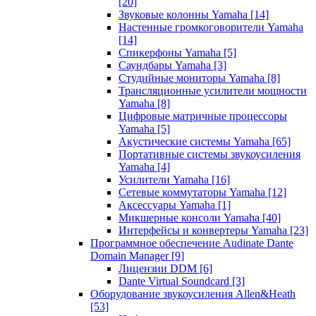
[20]
Звуковые колонны Yamaha
[14]
Настенные громкоговорители Yamaha
[14]
Спикерфоны Yamaha
[5]
Саундбары Yamaha
[3]
Студийные мониторы Yamaha
[8]
Трансляционные усилители мощности
Yamaha
[8]
Цифровые матричные процессоры
Yamaha
[5]
Акустические системы Yamaha
[65]
Портативные системы звукоусиления
Yamaha
[4]
Усилители Yamaha
[16]
Сетевые коммутаторы Yamaha
[12]
Аксессуары Yamaha
[1]
Микшерные консоли Yamaha
[40]
Интерфейсы и конвертеры Yamaha
[23]
Программное обеспечение Audinate Dante
Domain Manager
[9]
Лицензии DDM
[6]
Dante Virtual Soundcard
[3]
Оборудование звукоусиления Allen&Heath
[53]