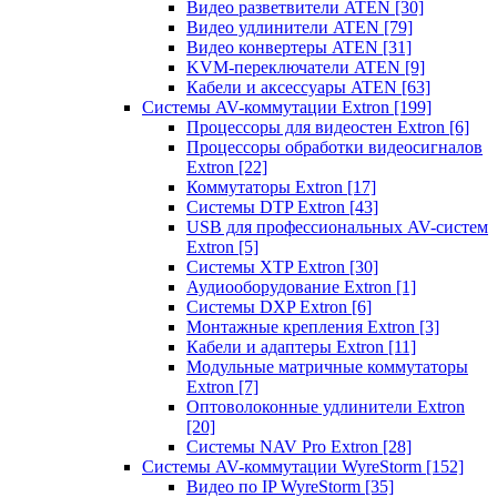
Видео разветвители ATEN
[30]
Видео удлинители ATEN
[79]
Видео конвертеры ATEN
[31]
KVM-переключатели ATEN
[9]
Кабели и аксессуары ATEN
[63]
Системы AV-коммутации Extron
[199]
Процессоры для видеостен Extron
[6]
Процессоры обработки видеосигналов
Extron
[22]
Коммутаторы Extron
[17]
Системы DTP Extron
[43]
USB для профессиональных AV-систем
Extron
[5]
Системы XTP Extron
[30]
Аудиооборудование Extron
[1]
Системы DXP Extron
[6]
Монтажные крепления Extron
[3]
Кабели и адаптеры Extron
[11]
Модульные матричные коммутаторы
Extron
[7]
Оптоволоконные удлинители Extron
[20]
Системы NAV Pro Extron
[28]
Системы AV-коммутации WyreStorm
[152]
Видео по IP WyreStorm
[35]