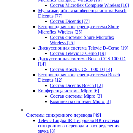
Состав Microflex Complete Wireless
[16]
Мультимедийная конференц-система Bosch
Dicentis
[77]
Состав Dicentis
[77]
Беспроводная конференц-система Shure
Microflex Wireless
[25]
Состав системы Shure Microflex
Wireless
[25]
Дискуссионная система Televic D-Cerno
[19]
Состав Televic D-Cerno
[19]
Дискуссионная система Bosch CCS 1000 D
[14]
Состав Bosch CCS 1000 D
[14]
Беспроводная конференц-система Bosch
Dicentis
[12]
Состав Dicentis Bosch
[12]
Конференц-системы Mipro
[6]
Состав системы Mipro
[3]
Комплекты системы Mipro
[3]
Системы синхронного перевода
[49]
Televic Lingua IR Цифровая ИК система
синхронного перевода и распределения
звука
[8]