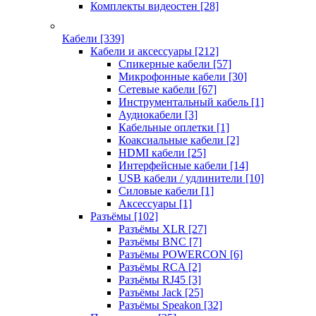
Комплекты видеостен
[28]
Кабели
[339]
Кабели и аксессуары
[212]
Спикерные кабели
[57]
Микрофонные кабели
[30]
Сетевые кабели
[67]
Инструментальный кабель
[1]
Аудиокабели
[3]
Кабельные оплетки
[1]
Коаксиальные кабели
[2]
HDMI кабели
[25]
Интерфейсные кабели
[14]
USB кабели / удлинители
[10]
Силовые кабели
[1]
Аксессуары
[1]
Разъёмы
[102]
Разъёмы XLR
[27]
Разъёмы BNC
[7]
Разъёмы POWERCON
[6]
Разъёмы RCA
[2]
Разъёмы RJ45
[3]
Разъёмы Jack
[25]
Разъёмы Speakon
[32]