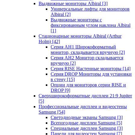
Выдвижные мониторы Albiral
[3]
Универсальные лифты для мониторов
Albiral
[2]
Выдвижные мониторы с
фиксированным углом наклона Albiral
[1]
Стационарные мониторы Albiral (Arthur
Holm)
[42]
Серия AH1 Широкоформатный
монитор, складывается вручную
[2]
Серия AH2 Монитор складывается
вручную
[2]
Серия RISE Настенные мониторы
[14]
Серия DROP Мониторы для установки
в стену
[15]
Опции для мониторов серии RISE и
DROP
[9]
Сверхширокоформатные дисплеи 21:9 Jupiter
[5]
Профессиональные дисплеи и видеостены
Samsung
[54]
Светодиодные экраны Samsung
[3]
Всепогодные дисплеи Samsung
[5]
Специальные дисплеи Samsung
[3]
Панели для видеостен Samsung
[7]