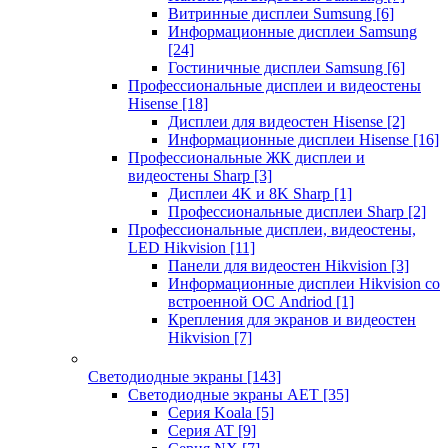
Витринные дисплеи Sumsung
[6]
Информационные дисплеи Samsung
[24]
Гостиничные дисплеи Samsung
[6]
Профессиональные дисплеи и видеостены
Hisense
[18]
Дисплеи для видеостен Hisense
[2]
Информационные дисплеи Hisense
[16]
Профессиональные ЖК дисплеи и
видеостены Sharp
[3]
Дисплеи 4K и 8K Sharp
[1]
Профессиональные дисплеи Sharp
[2]
Профессиональные дисплеи, видеостены,
LED Hikvision
[11]
Панели для видеостен Hikvision
[3]
Информационные дисплеи Hikvision со
встроенной ОС Andriod
[1]
Крепления для экранов и видеостен
Hikvision
[7]
Светодиодные экраны
[143]
Светодиодные экраны AET
[35]
Cерия Koala
[5]
Серия AT
[9]