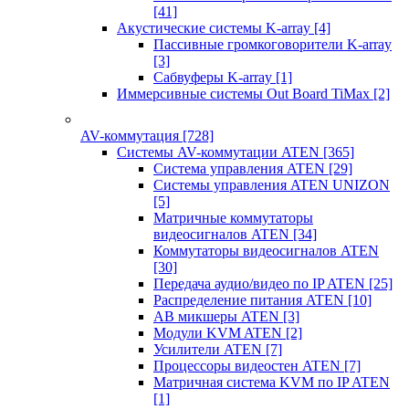
[41]
Акустические системы K-array
[4]
Пассивные громкоговорители K-array
[3]
Сабвуферы K-array
[1]
Иммерсивные системы Out Board TiMax
[2]
AV-коммутация
[728]
Системы AV-коммутации ATEN
[365]
Система управления ATEN
[29]
Системы управления ATEN UNIZON
[5]
Матричные коммутаторы
видеосигналов ATEN
[34]
Коммутаторы видеосигналов ATEN
[30]
Передача аудио/видео по IP ATEN
[25]
Распределение питания ATEN
[10]
АВ микшеры ATEN
[3]
Модули KVM ATEN
[2]
Усилители ATEN
[7]
Процессоры видеостен ATEN
[7]
Матричная система KVM по IP ATEN
[1]