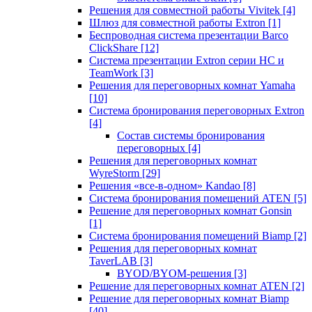
Решения для совместной работы Vivitek
[4]
Шлюз для совместной работы Extron
[1]
Беспроводная система презентации Barco
ClickShare
[12]
Система презентации Extron серии HC и
TeamWork
[3]
Решения для переговорных комнат Yamaha
[10]
Система бронирования переговорных Extron
[4]
Состав системы бронирования
переговорных
[4]
Решения для переговорных комнат
WyreStorm
[29]
Решения «все-в-одном» Kandao
[8]
Система бронирования помещений ATEN
[5]
Решение для переговорных комнат Gonsin
[1]
Система бронирования помещений Biamp
[2]
Решения для переговорных комнат
TaverLAB
[3]
BYOD/BYOM-решения
[3]
Решение для переговорных комнат ATEN
[2]
Решение для переговорных комнат Biamp
[40]