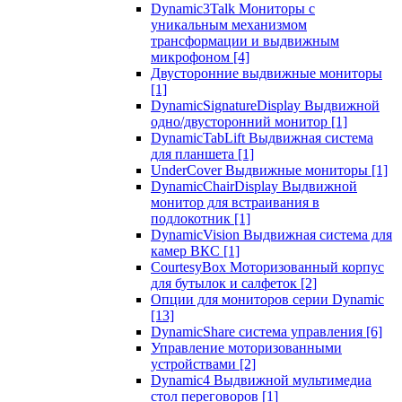
Dynamic3Talk Мониторы с
уникальным механизмом
трансформации и выдвижным
микрофоном
[4]
Двусторонние выдвижные мониторы
[1]
DynamicSignatureDisplay Выдвижной
одно/двусторонний монитор
[1]
DynamicTabLift Выдвижная система
для планшета
[1]
UnderCover Выдвижные мониторы
[1]
DynamicChairDisplay Выдвижной
монитор для встраивания в
подлокотник
[1]
DynamicVision Выдвижная система для
камер ВКС
[1]
CourtesyBox Моторизованный корпус
для бутылок и салфеток
[2]
Опции для мониторов серии Dynamic
[13]
DynamicShare система управления
[6]
Управление моторизованными
устройствами
[2]
Dynamic4 Выдвижной мультимедиа
стол переговоров
[1]