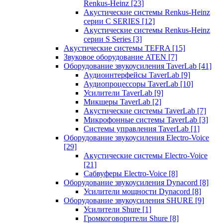
Renkus-Heinz
[23]
Акустические системы Renkus-Heinz
серии C SERIES
[12]
Акустические системы Renkus-Heinz
серии S Series
[3]
Акустические системы TEFRA
[15]
Звуковое оборудование ATEN
[7]
Оборудование звукоусиления TaverLab
[41]
Аудиоинтерфейсы TaverLab
[9]
Аудиопроцессоры TaverLab
[10]
Усилители TaverLab
[9]
Микшеры TaverLab
[2]
Акустические системы TaverLab
[7]
Микрофонные системы TaverLab
[3]
Системы управления TaverLab
[1]
Оборудование звукоусиления Electro-Voice
[29]
Акустические системы Electro-Voice
[21]
Сабвуферы Electro-Voice
[8]
Оборудование звукоусиления Dynacord
[8]
Усилители мощности Dynacord
[8]
Оборудование звукоусиления SHURE
[9]
Усилители Shure
[1]
Громкоговорители Shure
[8]