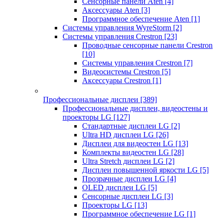
Сенсорные панели Aten
[4]
Аксессуары Aten
[3]
Программное обеспечение Aten
[1]
Системы управления WyreStorm
[2]
Системы управления Crestron
[23]
Проводные сенсорные панели Crestron
[10]
Системы управления Crestron
[7]
Видеосистемы Crestron
[5]
Аксессуары Crestron
[1]
Профессиональные дисплеи
[389]
Профессиональные дисплеи, видеостены и
проекторы LG
[127]
Стандартные дисплеи LG
[2]
Ultra HD дисплеи LG
[26]
Дисплеи для видеостен LG
[13]
Комплекты видеостен LG
[28]
Ultra Stretch дисплеи LG
[2]
Дисплеи повышенной яркости LG
[5]
Прозрачные дисплеи LG
[4]
OLED дисплеи LG
[5]
Сенсорные дисплеи LG
[3]
Проекторы LG
[13]
Программное обеспечение LG
[1]