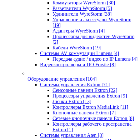
Коммутаторы WyreStorm
[30]
Разветвители WyreStorm
[5]
Удлинители WyreStorm
[38]
Управление и аксессуары WyreStorm
[19]
Адаптеры WyreStorm
[4]
Процессоры для видеостен WyreStorm
[2]
Кабели WyreStorm
[19]
Системы AV коммутации Lumens
[4]
Передача аудио / видео по IP Lumens
[4]
Видеоконтроллеры и ПО Forsite
[8]
Оборудование управления
[104]
Системы управления Extron
[71]
Сенсорные панели Extron
[22]
Процессоры управления Extron
[9]
Лючки Extron
[13]
Контроллеры Extron MediaLink
[11]
Кнопочные панели Extron
[7]
Сетевые кнопочные панели Extron
[8]
Контроллеры рабочего пространства
Extron
[1]
Системы управления Aten
[8]