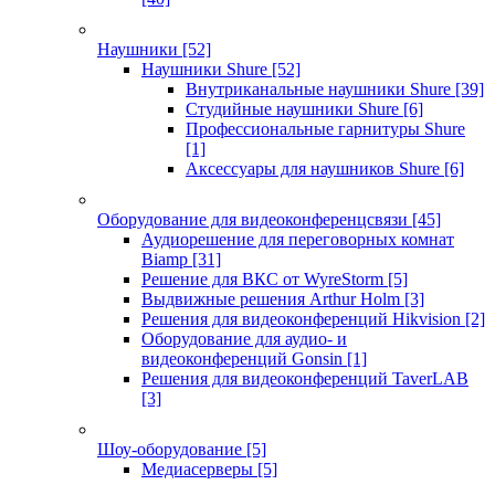
Наушники
[52]
Наушники Shure
[52]
Внутриканальные наушники Shure
[39]
Студийные наушники Shure
[6]
Профессиональные гарнитуры Shure
[1]
Аксессуары для наушников Shure
[6]
Оборудование для видеоконференцсвязи
[45]
Аудиорешение для переговорных комнат
Biamp
[31]
Решение для ВКС от WyreStorm
[5]
Выдвижные решения Arthur Holm
[3]
Решения для видеоконференций Hikvision
[2]
Оборудование для аудио- и
видеоконференций Gonsin
[1]
Решения для видеоконференций TaverLAB
[3]
Шоу-оборудование
[5]
Медиасерверы
[5]