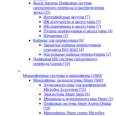
Bosch Integrus Цифровая система
синхронного перевода и распределения
звука
[25]
Интерфейсные модули
[7]
ИК-излучатели и аксессуары
[5]
ИК-приемники и аксессуары
[7]
Пульты переводчиков и аксессуары
[4]
Наушники
[2]
Кабины для переводчика
[6]
Закрытые кабины переводчиков
стандарта ISO 4043
[4]
Настольные кабины переводчиков
[2]
Цифровая ИК система синхронного
перевода Gonsin
[10]
Микрофонные системы и микрофоны
[1084]
Микрофоны, радиосистемы Shure
[660]
Аудиоэкосистема для конференций
Microflex Ecosystem
[55]
Экосистема Shure Stem
[6]
Микшеры и аудиопроцессоры Shure
[2]
Цифровая система Shure Axient Digital
[59]
Микрофоны Shure серии Microflex