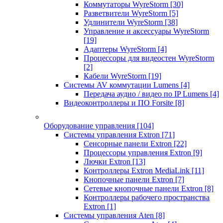
Коммутаторы WyreStorm
[30]
Разветвители WyreStorm
[5]
Удлинители WyreStorm
[38]
Управление и аксессуары WyreStorm
[19]
Адаптеры WyreStorm
[4]
Процессоры для видеостен WyreStorm
[2]
Кабели WyreStorm
[19]
Системы AV коммутации Lumens
[4]
Передача аудио / видео по IP Lumens
[4]
Видеоконтроллеры и ПО Forsite
[8]
Оборудование управления
[104]
Системы управления Extron
[71]
Сенсорные панели Extron
[22]
Процессоры управления Extron
[9]
Лючки Extron
[13]
Контроллеры Extron MediaLink
[11]
Кнопочные панели Extron
[7]
Сетевые кнопочные панели Extron
[8]
Контроллеры рабочего пространства
Extron
[1]
Системы управления Aten
[8]