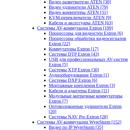
Видео разветвители ATEN
[30]
Видео удлинители ATEN
[79]
Видео конвертеры ATEN
[31]
KVM-переключатели ATEN
[9]
Кабели и аксессуары ATEN
[63]
Системы AV-коммутации Extron
[199]
Процессоры для видеостен Extron
[6]
Процессоры обработки видеосигналов
Extron
[22]
Коммутаторы Extron
[17]
Системы DTP Extron
[43]
USB для профессиональных AV-систем
Extron
[5]
Системы XTP Extron
[30]
Аудиооборудование Extron
[1]
Системы DXP Extron
[6]
Монтажные крепления Extron
[3]
Кабели и адаптеры Extron
[11]
Модульные матричные коммутаторы
Extron
[7]
Оптоволоконные удлинители Extron
[20]
Системы NAV Pro Extron
[28]
Системы AV-коммутации WyreStorm
[152]
Видео по IP WyreStorm
[35]