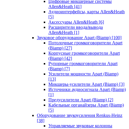
Цифровые микшерные системы
Allen&Heath
[41]
Аудиоинтерфейсы, карты Allen&Heath
[5]
Аксессуары Allen&Heath
[6]
Расширители ввода/вывода
Allen&Heath
[1]
Звуковое оборудование Apart (Biamp)
[100]
Потолочные громкоговорители Apart
(Biamp)
[27]
Корпусные громкоговорители Apart
(Biamp)
[42]
Рупорные громкоговорители Apart
(Biamp)
[7]
Усилители мощности Apart (Biamp)
[13]
Микшеры-усилители Apart (Biamp)
[3]
Источники аудиосигнала Apart (Biamp)
[1]
Предусилители Apart (Biamp)
[2]
Кабельные органайзеры Apart (Biamp)
[5]
Оборудование звукоусиления Renkus-Heinz
[38]
Управляемые звуковые колонны