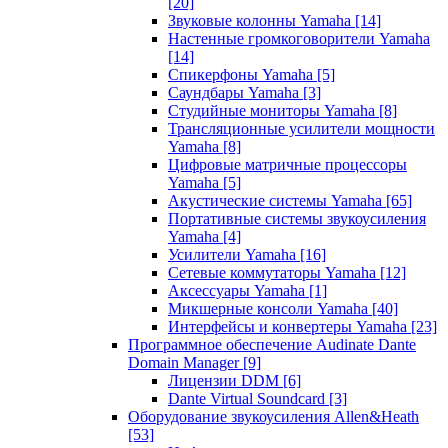
[20]
Звуковые колонны Yamaha
[14]
Настенные громкоговорители Yamaha
[14]
Спикерфоны Yamaha
[5]
Саундбары Yamaha
[3]
Студийные мониторы Yamaha
[8]
Трансляционные усилители мощности
Yamaha
[8]
Цифровые матричные процессоры
Yamaha
[5]
Акустические системы Yamaha
[65]
Портативные системы звукоусиления
Yamaha
[4]
Усилители Yamaha
[16]
Сетевые коммутаторы Yamaha
[12]
Аксессуары Yamaha
[1]
Микшерные консоли Yamaha
[40]
Интерфейсы и конвертеры Yamaha
[23]
Программное обеспечение Audinate Dante
Domain Manager
[9]
Лицензии DDM
[6]
Dante Virtual Soundcard
[3]
Оборудование звукоусиления Allen&Heath
[53]