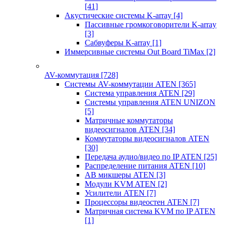
[41]
Акустические системы K-array
[4]
Пассивные громкоговорители K-array
[3]
Сабвуферы K-array
[1]
Иммерсивные системы Out Board TiMax
[2]
AV-коммутация
[728]
Системы AV-коммутации ATEN
[365]
Система управления ATEN
[29]
Системы управления ATEN UNIZON
[5]
Матричные коммутаторы
видеосигналов ATEN
[34]
Коммутаторы видеосигналов ATEN
[30]
Передача аудио/видео по IP ATEN
[25]
Распределение питания ATEN
[10]
АВ микшеры ATEN
[3]
Модули KVM ATEN
[2]
Усилители ATEN
[7]
Процессоры видеостен ATEN
[7]
Матричная система KVM по IP ATEN
[1]