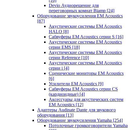
[16]
Devio Аудиорешение для
переговорных комнат Biamp
[24]
Оборудование звукоусиления EM Acoustics
[87]
Акустические системы EM Acoustics
HALO
[8]
Сабвуферы EM Acoustics серии S
[16]
Акустические системы EM Acoustics
серии EMS
[18]
Акустические системы EM Acoustics
серии Reference
[10]
Акустические системы EM Acoustics
серии i
[4]
Сценические мониторы EM Acoustics
[6]
Усилители EM Acoustics
[9]
Сабвуферы EM Acoustics серии CS
(кардиоидные)
[4]
Аксессуары для акустических систем
EM Acoustics
[12]
Адаптеры Audinate Dante для звукового
оборудования
[13]
Оборудование звукоусиления Yamaha
[254]
Потолочные громкоговорители Yamaha