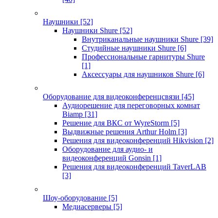
Наушники
[52]
Наушники Shure
[52]
Внутриканальные наушники Shure
[39]
Студийные наушники Shure
[6]
Профессиональные гарнитуры Shure
[1]
Аксессуары для наушников Shure
[6]
Оборудование для видеоконференцсвязи
[45]
Аудиорешение для переговорных комнат
Biamp
[31]
Решение для ВКС от WyreStorm
[5]
Выдвижные решения Arthur Holm
[3]
Решения для видеоконференций Hikvision
[2]
Оборудование для аудио- и
видеоконференций Gonsin
[1]
Решения для видеоконференций TaverLAB
[3]
Шоу-оборудование
[5]
Медиасерверы
[5]