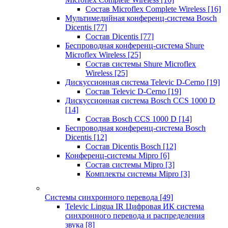
Состав Microflex Complete Wireless
[16]
Мультимедийная конференц-система Bosch
Dicentis
[77]
Состав Dicentis
[77]
Беспроводная конференц-система Shure
Microflex Wireless
[25]
Состав системы Shure Microflex
Wireless
[25]
Дискуссионная система Televic D-Cerno
[19]
Состав Televic D-Cerno
[19]
Дискуссионная система Bosch CCS 1000 D
[14]
Состав Bosch CCS 1000 D
[14]
Беспроводная конференц-система Bosch
Dicentis
[12]
Состав Dicentis Bosch
[12]
Конференц-системы Mipro
[6]
Состав системы Mipro
[3]
Комплекты системы Mipro
[3]
Системы синхронного перевода
[49]
Televic Lingua IR Цифровая ИК система
синхронного перевода и распределения
звука
[8]