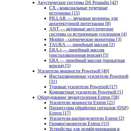
Акустические системы DS Proaudio
[42]
CX - коаксиальные точечные
источники
[15]
PILLAR — звуковые колонны для
архитектурной интеграции
[8]
ANT — активные акустические
системы со встроенным усилением
[4]
Monitor - сценические мониторы
[3]
TAURA — линейный массив
[2]
ERA-i — линейный массив
(инсталляционная версия)
[5]
ERA — линейный массив (прокатная
версия)
[5]
Усилители мощности Powersoft
[49]
Инсталляционные усилители Powersoft
[31]
Туровые усилители Powersoft
[17]
Компактные усилители Powersoft
[1]
Оборудование звукоусиления Extron
[58]
Усилители мощности Extron
[21]
Процессоры обработки сигналов (DSP)
Extron
[17]
Усилители-распределители Extron
[2]
Громкоговорители Extron
[15]
Устройства для деэмбедирования и