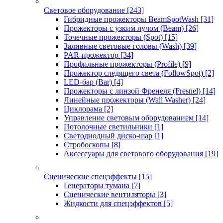
Световое оборудование
[243]
Гибридные прожекторы BeamSpotWash
[31]
Прожекторы с узким лучом (Beam)
[26]
Точечные прожекторы (Spot)
[15]
Заливные световые головы (Wash)
[39]
PAR-прожектор
[34]
Профильные прожекторы (Profile)
[9]
Прожектор следящего света (FollowSpot)
[2]
LED-бар (Bar)
[4]
Прожекторы с линзой Френеля (Fresnel)
[14]
Линейные прожекторы (Wall Washer)
[24]
Циклорама
[2]
Управление световым оборудованием
[14]
Потолочные светильники
[1]
Светодиодный диско-шар
[1]
Стробоскопы
[8]
Аксессуары для светового оборудования
[19]
Сценические спецэффекты
[15]
Генераторы тумана
[7]
Сценические вентиляторы
[3]
Жидкости для спецэффектов
[5]