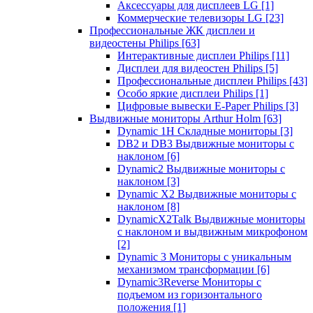
Аксессуары для дисплеев LG
[1]
Коммерческие телевизоры LG
[23]
Профессиональные ЖК дисплеи и
видеостены Philips
[63]
Интерактивные дисплеи Philips
[11]
Дисплеи для видеостен Philips
[5]
Профессиональные дисплеи Philips
[43]
Особо яркие дисплеи Philips
[1]
Цифровые вывески E-Paper Philips
[3]
Выдвижные мониторы Arthur Holm
[63]
Dynamic 1Н Складные мониторы
[3]
DB2 и DB3 Выдвижные мониторы с
наклоном
[6]
Dynamic2 Выдвижные мониторы с
наклоном
[3]
Dynamic X2 Выдвижные мониторы с
наклоном
[8]
DynamicX2Talk Выдвижные мониторы
с наклоном и выдвижным микрофоном
[2]
Dynamic 3 Мониторы с уникальным
механизмом трансформации
[6]
Dynamic3Reverse Мониторы с
подъемом из горизонтального
положения
[1]