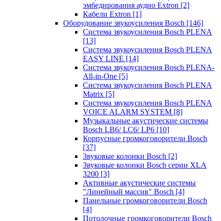
эмбедирования аудио Extron
[2]
Кабели Extron
[1]
Оборудование звукоусиления Bosch
[146]
Система звукоусиления Bosch PLENA
[13]
Система звукоусиления Bosch PLENA
EASY LINE
[14]
Система звукоусиления Bosch PLENA-
All-in-One
[5]
Система звукоусиления Bosch PLENA
Matrix
[5]
Система звукоусиления Bosch PLENA
VOICE ALARM SYSTEM
[8]
Музыкальные акустические системы
Bosch LB6/ LC6/ LP6
[10]
Корпусные громкоговорители Bosch
[37]
Звуковые колонки Bosch
[2]
Звуковые колонки Bosch серии XLA
3200
[3]
Активные акустические системы
"Линейный массив" Bosch
[4]
Панельные громкоговорители Bosch
[4]
Потолочные громкоговорители Bosch