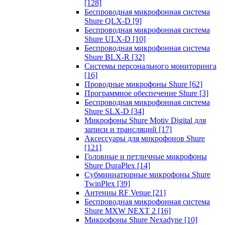
[128]
Беспроводная микрофонная система
Shure QLX-D
[9]
Беспроводная микрофонная система
Shure ULX-D
[10]
Беспроводная микрофонная система
Shure BLX-R
[32]
Системы персонального мониторинга
[16]
Проводные микрофоны Shure
[62]
Программное обеспечение Shure
[3]
Беспроводная микрофонная система
Shure SLX-D
[34]
Микрофоны Shure Motiv Digital для
записи и трансляций
[17]
Аксессуары для микрофонов Shure
[121]
Головные и петличные микрофоны
Shure DuraPlex
[14]
Субминиатюрные микрофоны Shure
TwinPlex
[39]
Антенны RF Venue
[21]
Беспроводная микрофонная система
Shure MXW NEXT 2
[16]
Микрофоны Shure Nexadyne
[10]