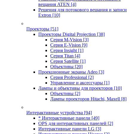
вещания ATEN
[4]
Решения для потокового вещания и записи
Extron
[10]
Проекторы
[51]
Проекторы Digital Projection
[38]
Серия M-Vision
[3]
Серия E-Vision
[9]
Серия Insight
[1]
Серия Titan
[4]
Серия Satellite
[1]
Объективы
[20]
Проекционные экраны Adeo
[3]
Серия Professional
[2]
Управление и аксессуары
[1]
Лампы и объективы для проекторов
[10]
Объективы
[2]
Лампы проекторов Hitachi, Maxell
[8]
Интерактивные устройства
[94]
* Интерактивные панели
[49]
OPS для интерактивных панелей
[2]
Интерактивные панели LG
[3]