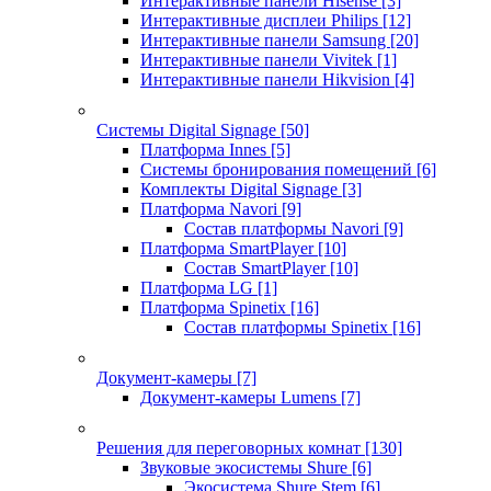
Интерактивные панели Hisense
[3]
Интерактивные дисплеи Philips
[12]
Интерактивные панели Samsung
[20]
Интерактивные панели Vivitek
[1]
Интерактивные панели Hikvision
[4]
Системы Digital Signage
[50]
Платформа Innes
[5]
Системы бронирования помещений
[6]
Комплекты Digital Signage
[3]
Платформа Navori
[9]
Состав платформы Navori
[9]
Платформа SmartPlayer
[10]
Состав SmartPlayer
[10]
Платформа LG
[1]
Платформа Spinetix
[16]
Состав платформы Spinetix
[16]
Документ-камеры
[7]
Документ-камеры Lumens
[7]
Решения для переговорных комнат
[130]
Звуковые экосистемы Shure
[6]
Экосистема Shure Stem
[6]