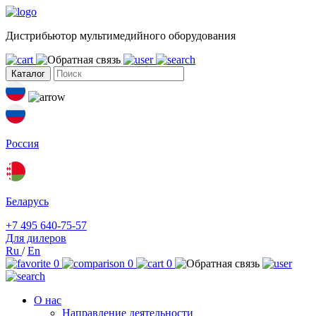
Дистрибьютор мультимедийного оборудования
Каталог
Россия
Беларусь
+7 495 640-75-57
Для дилеров
Ru
/
En
0
0
0
О нас
Направление деятельности