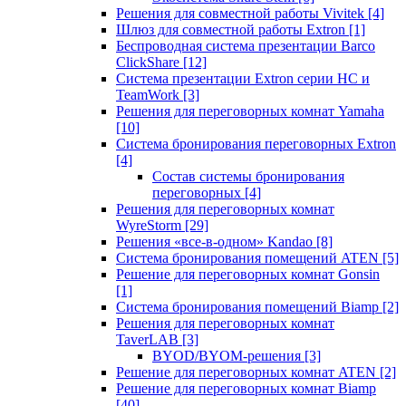
Решения для совместной работы Vivitek
[4]
Шлюз для совместной работы Extron
[1]
Беспроводная система презентации Barco
ClickShare
[12]
Система презентации Extron серии HC и
TeamWork
[3]
Решения для переговорных комнат Yamaha
[10]
Система бронирования переговорных Extron
[4]
Состав системы бронирования
переговорных
[4]
Решения для переговорных комнат
WyreStorm
[29]
Решения «все-в-одном» Kandao
[8]
Система бронирования помещений ATEN
[5]
Решение для переговорных комнат Gonsin
[1]
Система бронирования помещений Biamp
[2]
Решения для переговорных комнат
TaverLAB
[3]
BYOD/BYOM-решения
[3]
Решение для переговорных комнат ATEN
[2]
Решение для переговорных комнат Biamp
[40]