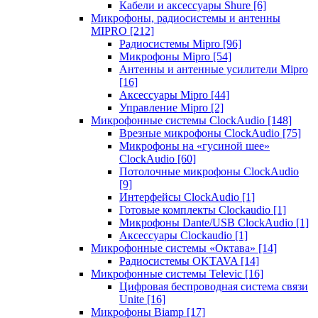
Кабели и аксессуары Shure
[6]
Микрофоны, радиосистемы и антенны
MIPRO
[212]
Радиосистемы Mipro
[96]
Микрофоны Mipro
[54]
Антенны и антенные усилители Mipro
[16]
Аксессуары Mipro
[44]
Управление Mipro
[2]
Микрофонные системы ClockAudio
[148]
Врезные микрофоны ClockAudio
[75]
Микрофоны на «гусиной шее»
ClockAudio
[60]
Потолочные микрофоны ClockAudio
[9]
Интерфейсы ClockAudio
[1]
Готовые комплекты Clockaudio
[1]
Микрофоны Dante/USB ClockAudio
[1]
Аксессуары Clockaudio
[1]
Микрофонные системы «Октава»
[14]
Радиосистемы OKTAVA
[14]
Микрофонные системы Televic
[16]
Цифровая беспроводная система связи
Unite
[16]
Микрофоны Biamp
[17]