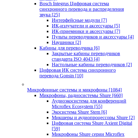
Bosch Integrus Цифровая система
синхронного перевода и распределения
звука
[25]
Интерфейсные модули
[7]
ИК-излучатели и аксессуары
[5]
ИК-приемники и аксессуары
[7]
Пульты переводчиков и аксессуары
[4]
Наушники
[2]
Кабины для переводчика
[6]
Закрытые кабины переводчиков
стандарта ISO 4043
[4]
Настольные кабины переводчиков
[2]
Цифровая ИК система синхронного
перевода Gonsin
[10]
Микрофонные системы и микрофоны
[1084]
Микрофоны, радиосистемы Shure
[660]
Аудиоэкосистема для конференций
Microflex Ecosystem
[55]
Экосистема Shure Stem
[6]
Микшеры и аудиопроцессоры Shure
[2]
Цифровая система Shure Axient Digital
[59]
Микрофоны Shure серии Microflex