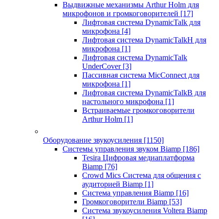
Выдвижные механизмы Arthur Holm для
микрофонов и громкоговорителей
[17]
Лифтовая система DynamicTalk для
микрофона
[4]
Лифтовая система DynamicTalkH для
микрофона
[1]
Лифтовая система DynamicTalk
UnderCover
[3]
Пассивная система MicConnect для
микрофона
[1]
Лифтовая система DynamicTalkB для
настольного микрофона
[1]
Встраиваемые громкоговорители
Arthur Holm
[1]
Оборудование звукоусиления
[1150]
Системы управления звуком Biamp
[186]
Tesira Цифровая медиаплатформа
Biamp
[76]
Crowd Mics Система для общения с
аудиторией Biamp
[1]
Система управления Biamp
[16]
Громкоговорители Biamp
[53]
Система звукоусиления Voltera Biamp