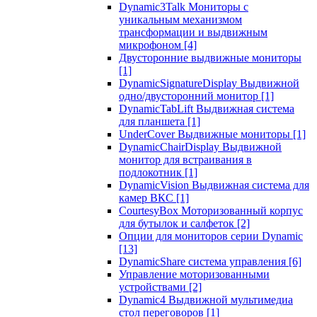
Dynamic3Talk Мониторы с
уникальным механизмом
трансформации и выдвижным
микрофоном
[4]
Двусторонние выдвижные мониторы
[1]
DynamicSignatureDisplay Выдвижной
одно/двусторонний монитор
[1]
DynamicTabLift Выдвижная система
для планшета
[1]
UnderCover Выдвижные мониторы
[1]
DynamicChairDisplay Выдвижной
монитор для встраивания в
подлокотник
[1]
DynamicVision Выдвижная система для
камер ВКС
[1]
CourtesyBox Моторизованный корпус
для бутылок и салфеток
[2]
Опции для мониторов серии Dynamic
[13]
DynamicShare система управления
[6]
Управление моторизованными
устройствами
[2]
Dynamic4 Выдвижной мультимедиа
стол переговоров
[1]