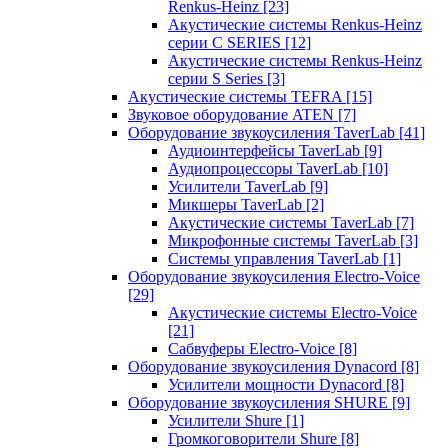
Renkus-Heinz
[23]
Акустические системы Renkus-Heinz
серии C SERIES
[12]
Акустические системы Renkus-Heinz
серии S Series
[3]
Акустические системы TEFRA
[15]
Звуковое оборудование ATEN
[7]
Оборудование звукоусиления TaverLab
[41]
Аудиоинтерфейсы TaverLab
[9]
Аудиопроцессоры TaverLab
[10]
Усилители TaverLab
[9]
Микшеры TaverLab
[2]
Акустические системы TaverLab
[7]
Микрофонные системы TaverLab
[3]
Системы управления TaverLab
[1]
Оборудование звукоусиления Electro-Voice
[29]
Акустические системы Electro-Voice
[21]
Сабвуферы Electro-Voice
[8]
Оборудование звукоусиления Dynacord
[8]
Усилители мощности Dynacord
[8]
Оборудование звукоусиления SHURE
[9]
Усилители Shure
[1]
Громкоговорители Shure
[8]