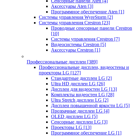
Сенсорные панели Aten
[4]
Аксессуары Aten
[3]
Программное обеспечение Aten
[1]
Системы управления WyreStorm
[2]
Системы управления Crestron
[23]
Проводные сенсорные панели Crestron
[10]
Системы управления Crestron
[7]
Видеосистемы Crestron
[5]
Аксессуары Crestron
[1]
Профессиональные дисплеи
[389]
Профессиональные дисплеи, видеостены и
проекторы LG
[127]
Стандартные дисплеи LG
[2]
Ultra HD дисплеи LG
[26]
Дисплеи для видеостен LG
[13]
Комплекты видеостен LG
[28]
Ultra Stretch дисплеи LG
[2]
Дисплеи повышенной яркости LG
[5]
Прозрачные дисплеи LG
[4]
OLED дисплеи LG
[5]
Сенсорные дисплеи LG
[3]
Проекторы LG
[13]
Программное обеспечение LG
[1]