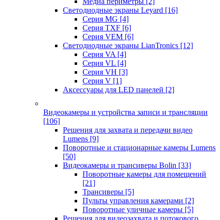
Медиа периметры
[2]
Светодиодные экраны Leyard
[16]
Серия MG
[4]
Серия TXF
[6]
Серия VEM
[6]
Светодиодные экраны LianTronics
[12]
Серия VA
[4]
Серия VL
[4]
Серия VH
[3]
Серия V
[1]
Аксессуары для LED панелей
[2]
Видеокамеры и устройства записи и трансляции
[106]
Решения для захвата и передачи видео
Lumens
[9]
Поворотные и стационарные камеры Lumens
[50]
Видеокамеры и трансиверы Bolin
[33]
Поворотные камеры для помещений
[21]
Трансиверы
[5]
Пульты управления камерами
[2]
Поворотные уличные камеры
[5]
Решения для видеозахвата и потокового