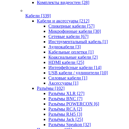
Комплекты видеостен
[28]
Кабели
[339]
Кабели и аксессуары
[212]
Спикерные кабели
[57]
Микрофонные кабели
[30]
Сетевые кабели
[67]
Инструментальный кабель
[1]
Аудиокабели
[3]
Кабельные оплетки
[1]
Коаксиальные кабели
[2]
HDMI кабели
[25]
Интерфейсные кабели
[14]
USB кабели / удлинители
[10]
Силовые кабели
[1]
Аксессуары
[1]
Разъёмы
[102]
Разъёмы XLR
[27]
Разъёмы BNC
[7]
Разъёмы POWERCON
[6]
Разъёмы RCA
[2]
Разъёмы RJ45
[3]
Разъёмы Jack
[25]
Разъёмы Speakon
[32]