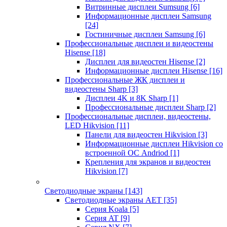
Витринные дисплеи Sumsung
[6]
Информационные дисплеи Samsung
[24]
Гостиничные дисплеи Samsung
[6]
Профессиональные дисплеи и видеостены
Hisense
[18]
Дисплеи для видеостен Hisense
[2]
Информационные дисплеи Hisense
[16]
Профессиональные ЖК дисплеи и
видеостены Sharp
[3]
Дисплеи 4K и 8K Sharp
[1]
Профессиональные дисплеи Sharp
[2]
Профессиональные дисплеи, видеостены,
LED Hikvision
[11]
Панели для видеостен Hikvision
[3]
Информационные дисплеи Hikvision со
встроенной ОС Andriod
[1]
Крепления для экранов и видеостен
Hikvision
[7]
Светодиодные экраны
[143]
Светодиодные экраны AET
[35]
Cерия Koala
[5]
Серия AT
[9]