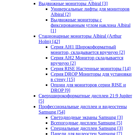
Выдвижные мониторы Albiral
[3]
Универсальные лифты для мониторов
Albiral
[2]
Выдвижные мониторы с
фиксированным углом наклона Albiral
[1]
Стационарные мониторы Albiral (Arthur
Holm)
[42]
Серия AH1 Широкоформатный
монитор, складывается вручную
[2]
Серия AH2 Монитор складывается
вручную
[2]
Серия RISE Настенные мониторы
[14]
Серия DROP Мониторы для установки
в стену
[15]
Опции для мониторов серии RISE и
DROP
[9]
Сверхширокоформатные дисплеи 21:9 Jupiter
[5]
Профессиональные дисплеи и видеостены
Samsung
[54]
Светодиодные экраны Samsung
[3]
Всепогодные дисплеи Samsung
[5]
Специальные дисплеи Samsung
[3]
Панели для видеостен Samsung
[7]