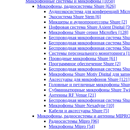
Микрофонные системы и микрофоны
[1050]
Микрофоны, радиосистемы Shure
[626]
Аудиоэкосистема для конференций Micro
Экосистема Shure Stem
[6]
Микшеры и аудиопроцессоры Shure
[2]
Цифровая система Shure Axient Digital
[5
Микрофоны Shure серии Microflex
[128]
Беспроводная микрофонная система Sh
Беспроводная микрофонная система Sh
Беспроводная микрофонная система Sh
Системы персонального мониторинга
[1
Проводные микрофоны Shure
[61]
Программное обеспечение Shure
[2]
Беспроводная микрофонная система Sh
Микрофоны Shure Motiv Digital для зап
Аксессуары для микрофонов Shure
[121]
Головные и петличные микрофоны Shur
Субминиатюрные микрофоны Shure Twi
Антенны RF Venue
[21]
Беспроводная микрофонная система S
Микрофоны Shure Nexadyne
[10]
Кабели и аксессуары Shure
[5]
Микрофоны, радиосистемы и антенны MIPR
Радиосистемы Mipro
[96]
Микрофоны Mipro
[54]