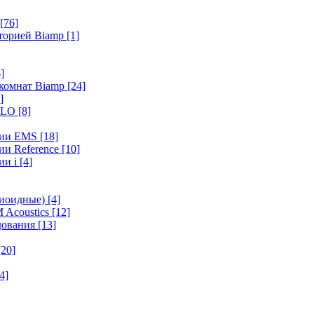
[76]
иторией Biamp
[1]
]
 комнат Biamp
[24]
]
HALO
[8]
ерии EMS
[18]
ии Reference
[10]
ии i
[4]
диоидные)
[4]
 Acoustics
[12]
удования
[13]
[20]
4]