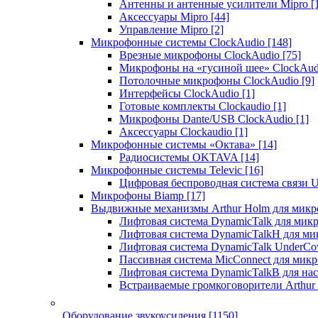
Антенны и антенные усилители Mipro
[
Аксессуары Mipro
[44]
Управление Mipro
[2]
Микрофонные системы ClockAudio
[148]
Врезные микрофоны ClockAudio
[75]
Микрофоны на «гусиной шее» ClockAu
Потолочные микрофоны ClockAudio
[9]
Интерфейсы ClockAudio
[1]
Готовые комплекты Clockaudio
[1]
Микрофоны Dante/USB ClockAudio
[1]
Аксессуары Clockaudio
[1]
Микрофонные системы «Октава»
[14]
Радиосистемы OKTAVA
[14]
Микрофонные системы Televic
[16]
Цифровая беспроводная система связи U
Микрофоны Biamp
[17]
Выдвижные механизмы Arthur Holm для микр
Лифтовая система DynamicTalk для ми
Лифтовая система DynamicTalkH для м
Лифтовая система DynamicTalk UnderCo
Пассивная система MicConnect для мик
Лифтовая система DynamicTalkB для на
Встраиваемые громкоговорители Arthu
Оборудование звукоусиления
[1150]