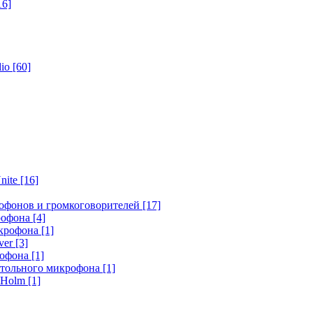
16]
dio
[60]
nite
[16]
офонов и громкоговорителей
[17]
крофона
[4]
икрофона
[1]
ver
[3]
рофона
[1]
стольного микрофона
[1]
r Holm
[1]