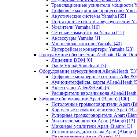
Трансляционные усилители мощности 
Цифровые матричные процессоры Yam
Акустические системы Yamaha
[65]
Портативные системы звукоусиления Y
Усилители Yamaha
[16]
Сетевые коммутаторы Yamaha
[12]
Аксессуары Yamaha
[1]
Микшерные консоли Yamaha
[40]
Интерфейсы и конвертеры Yamaha
[23]
Программное обеспечение Audinate Dante Do
Лицензии DDM
[6]
Dante Virtual Soundcard
[3]
Оборудование звукоусиления Allen&Heath
[53
Цифровые микшерные системы Allen&
Аудиоинтерфейсы, карты Allen&Heath
[
Аксессуары Allen&Heath
[6]
Расширители ввода/вывода Allen&Heat
Звуковое оборудование Apart (Biamp)
[100]
Потолочные громкоговорители Apart (B
Корпусные громкоговорители Apart (Bi
Рупорные громкоговорители Apart (Bia
Усилители мощности Apart (Biamp)
[13]
Микшеры-усилители Apart (Biamp)
[3]
Источники аудиосигнала Apart (Biamp)
[