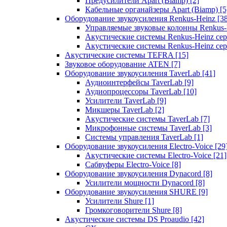
Предусилители Apart (Biamp)
[2]
Кабельные органайзеры Apart (Biamp)
[5
Оборудование звукоусиления Renkus-Heinz
[3
Управляемые звуковые колонны Renkus
Акустические системы Renkus-Heinz с
Акустические системы Renkus-Heinz сер
Акустические системы TEFRA
[15]
Звуковое оборудование ATEN
[7]
Оборудование звукоусиления TaverLab
[41]
Аудиоинтерфейсы TaverLab
[9]
Аудиопроцессоры TaverLab
[10]
Усилители TaverLab
[9]
Микшеры TaverLab
[2]
Акустические системы TaverLab
[7]
Микрофонные системы TaverLab
[3]
Системы управления TaverLab
[1]
Оборудование звукоусиления Electro-Voice
[29
Акустические системы Electro-Voice
[21]
Сабвуферы Electro-Voice
[8]
Оборудование звукоусиления Dynacord
[8]
Усилители мощности Dynacord
[8]
Оборудование звукоусиления SHURE
[9]
Усилители Shure
[1]
Громкоговорители Shure
[8]
Акустические системы DS Proaudio
[42]