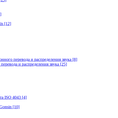
]
tis
[12]
онного перевода и распределения звука
[8]
 перевода и распределения звука
[25]
та ISO 4043
[4]
 Gonsin
[10]