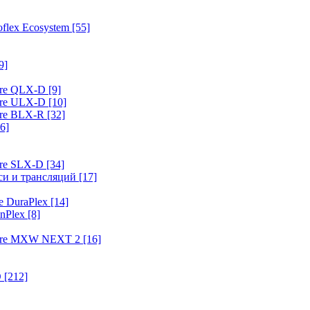
flex Ecosystem
[55]
9]
ure QLX-D
[9]
ure ULX-D
[10]
ure BLX-R
[32]
6]
ure SLX-D
[34]
иси и трансляций
[17]
e DuraPlex
[14]
nPlex
[8]
hure MXW NEXT 2
[16]
O
[212]