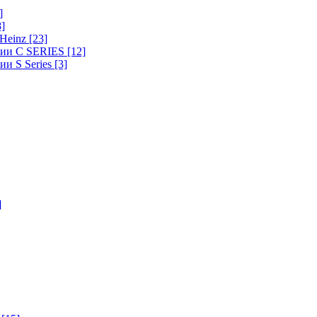
]
8]
-Heinz
[23]
ерии C SERIES
[12]
ии S Series
[3]
]