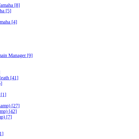
Yamaha
[8]
aha
[5]
amaha
[4]
main Manager
[9]
]
Heath
[41]
5]
h
[1]
iamp)
[27]
amp)
[42]
mp)
[7]
1]