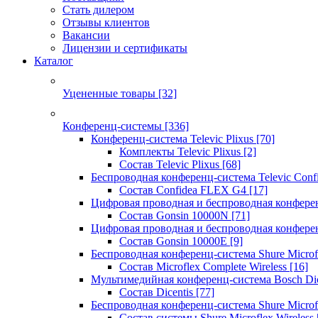
Стать дилером
Отзывы клиентов
Вакансии
Лицензии и сертификаты
Каталог
Уцененные товары
[32]
Конференц-системы
[336]
Конференц-система Televic Plixus
[70]
Комплекты Televic Plixus
[2]
Состав Televic Plixus
[68]
Беспроводная конференц-система Televic Con
Состав Confidea FLEX G4
[17]
Цифровая проводная и беспроводная конфере
Состав Gonsin 10000N
[71]
Цифровая проводная и беспроводная конфере
Состав Gonsin 10000E
[9]
Беспроводная конференц-система Shure Microfl
Состав Microflex Complete Wireless
[16]
Мультимедийная конференц-система Bosch Dic
Состав Dicentis
[77]
Беспроводная конференц-система Shure Microfl
Состав системы Shure Microflex Wireless