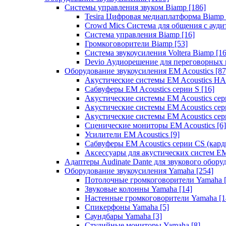
Системы управления звуком Biamp
[186]
Tesira Цифровая медиаплатформа Biamp
Crowd Mics Система для общения с ауд
Система управления Biamp
[16]
Громкоговорители Biamp
[53]
Система звукоусиления Voltera Biamp
[16
Devio Аудиорешение для переговорных
Оборудование звукоусиления EM Acoustics
[87
Акустические системы EM Acoustics 
Сабвуферы EM Acoustics серии S
[16]
Акустические системы EM Acoustics с
Акустические системы EM Acoustics сер
Акустические системы EM Acoustics сер
Сценические мониторы EM Acoustics
[6]
Усилители EM Acoustics
[9]
Сабвуферы EM Acoustics серии CS (кар
Аксессуары для акустических систем EM
Адаптеры Audinate Dante для звукового обор
Оборудование звукоусиления Yamaha
[254]
Потолочные громкоговорители Yamaha
Звуковые колонны Yamaha
[14]
Настенные громкоговорители Yamaha
[1
Спикерфоны Yamaha
[5]
Саундбары Yamaha
[3]
Студийные мониторы Yamaha
[8]