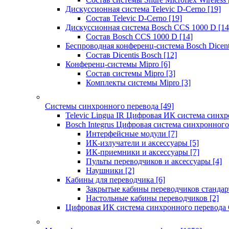
Дискуссионная система Televic D-Cerno
[19]
Состав Televic D-Cerno
[19]
Дискуссионная система Bosch CCS 1000 D
[14
Состав Bosch CCS 1000 D
[14]
Беспроводная конференц-система Bosch Dicen
Состав Dicentis Bosch
[12]
Конференц-системы Mipro
[6]
Состав системы Mipro
[3]
Комплекты системы Mipro
[3]
Системы синхронного перевода
[49]
Televic Lingua IR Цифровая ИК система синхр
Bosch Integrus Цифровая система синхронного
Интерфейсные модули
[7]
ИК-излучатели и аксессуары
[5]
ИК-приемники и аксессуары
[7]
Пульты переводчиков и аксессуары
[4]
Наушники
[2]
Кабины для переводчика
[6]
Закрытые кабины переводчиков стандар
Настольные кабины переводчиков
[2]
Цифровая ИК система синхронного перевода