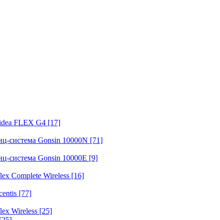
fidea FLEX G4
[17]
нц-система Gonsin 10000N
[71]
нц-система Gonsin 10000E
[9]
ex Complete Wireless
[16]
entis
[77]
ex Wireless
[25]
[25]