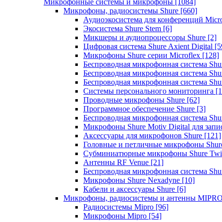
Микрофонные системы и микрофоны
[1084]
Микрофоны, радиосистемы Shure
[660]
Аудиоэкосистема для конференций Micro
Экосистема Shure Stem
[6]
Микшеры и аудиопроцессоры Shure
[2]
Цифровая система Shure Axient Digital
[5
Микрофоны Shure серии Microflex
[128]
Беспроводная микрофонная система Sh
Беспроводная микрофонная система Sh
Беспроводная микрофонная система Sh
Системы персонального мониторинга
[1
Проводные микрофоны Shure
[62]
Программное обеспечение Shure
[3]
Беспроводная микрофонная система Sh
Микрофоны Shure Motiv Digital для зап
Аксессуары для микрофонов Shure
[121]
Головные и петличные микрофоны Shur
Субминиатюрные микрофоны Shure Twi
Антенны RF Venue
[21]
Беспроводная микрофонная система S
Микрофоны Shure Nexadyne
[10]
Кабели и аксессуары Shure
[6]
Микрофоны, радиосистемы и антенны MIPR
Радиосистемы Mipro
[96]
Микрофоны Mipro
[54]