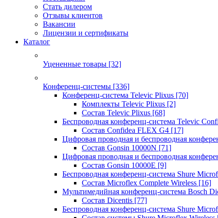
Стать дилером
Отзывы клиентов
Вакансии
Лицензии и сертификаты
Каталог
Уцененные товары
[32]
Конференц-системы
[336]
Конференц-система Televic Plixus
[70]
Комплекты Televic Plixus
[2]
Состав Televic Plixus
[68]
Беспроводная конференц-система Televic Con
Состав Confidea FLEX G4
[17]
Цифровая проводная и беспроводная конфере
Состав Gonsin 10000N
[71]
Цифровая проводная и беспроводная конфере
Состав Gonsin 10000E
[9]
Беспроводная конференц-система Shure Microfl
Состав Microflex Complete Wireless
[16]
Мультимедийная конференц-система Bosch Dic
Состав Dicentis
[77]
Беспроводная конференц-система Shure Microfl
Состав системы Shure Microflex Wireless