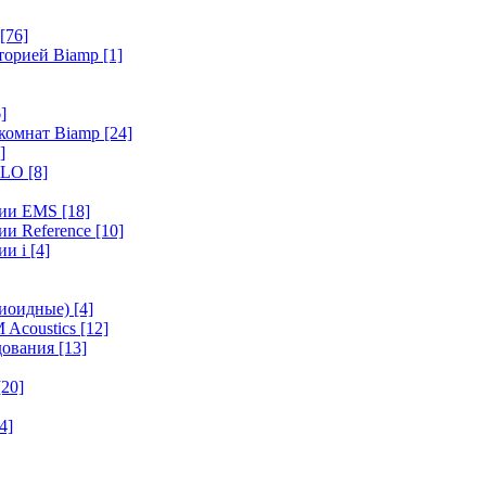
[76]
иторией Biamp
[1]
]
 комнат Biamp
[24]
]
HALO
[8]
ерии EMS
[18]
ии Reference
[10]
ии i
[4]
диоидные)
[4]
 Acoustics
[12]
удования
[13]
[20]
4]