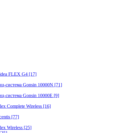
fidea FLEX G4
[17]
нц-система Gonsin 10000N
[71]
нц-система Gonsin 10000E
[9]
ex Complete Wireless
[16]
entis
[77]
ex Wireless
[25]
[25]