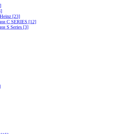
]
8]
-Heinz
[23]
ерии C SERIES
[12]
ии S Series
[3]
]