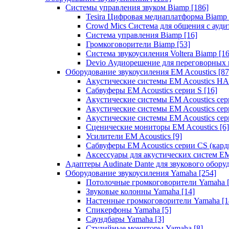
Системы управления звуком Biamp
[186]
Tesira Цифровая медиаплатформа Biamp
Crowd Mics Система для общения с ауд
Система управления Biamp
[16]
Громкоговорители Biamp
[53]
Система звукоусиления Voltera Biamp
[16
Devio Аудиорешение для переговорных
Оборудование звукоусиления EM Acoustics
[87
Акустические системы EM Acoustics 
Сабвуферы EM Acoustics серии S
[16]
Акустические системы EM Acoustics с
Акустические системы EM Acoustics сер
Акустические системы EM Acoustics сер
Сценические мониторы EM Acoustics
[6]
Усилители EM Acoustics
[9]
Сабвуферы EM Acoustics серии CS (кар
Аксессуары для акустических систем EM
Адаптеры Audinate Dante для звукового обор
Оборудование звукоусиления Yamaha
[254]
Потолочные громкоговорители Yamaha
Звуковые колонны Yamaha
[14]
Настенные громкоговорители Yamaha
[1
Спикерфоны Yamaha
[5]
Саундбары Yamaha
[3]
Студийные мониторы Yamaha
[8]