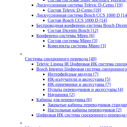
Дискуссионная система Televic D-Cerno
[19]
Состав Televic D-Cerno
[19]
Дискуссионная система Bosch CCS 1000 D
[14
Состав Bosch CCS 1000 D
[14]
Беспроводная конференц-система Bosch Dicen
Состав Dicentis Bosch
[12]
Конференц-системы Mipro
[6]
Состав системы Mipro
[3]
Комплекты системы Mipro
[3]
Системы синхронного перевода
[49]
Televic Lingua IR Цифровая ИК система синхр
Bosch Integrus Цифровая система синхронного
Интерфейсные модули
[7]
ИК-излучатели и аксессуары
[5]
ИК-приемники и аксессуары
[7]
Пульты переводчиков и аксессуары
[4]
Наушники
[2]
Кабины для переводчика
[6]
Закрытые кабины переводчиков стандар
Настольные кабины переводчиков
[2]
Цифровая ИК система синхронного перевода