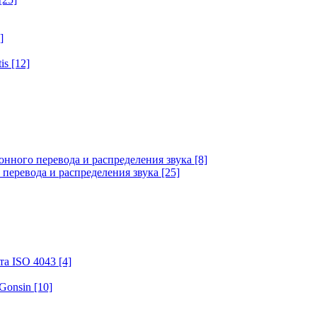
]
tis
[12]
онного перевода и распределения звука
[8]
 перевода и распределения звука
[25]
та ISO 4043
[4]
 Gonsin
[10]