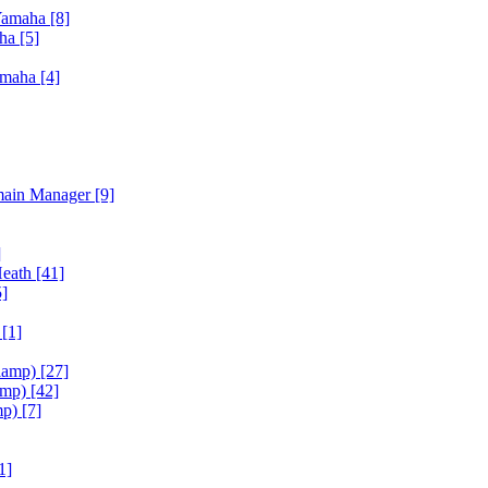
Yamaha
[8]
aha
[5]
amaha
[4]
main Manager
[9]
]
Heath
[41]
5]
h
[1]
iamp)
[27]
amp)
[42]
mp)
[7]
1]