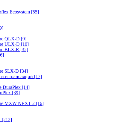
flex Ecosystem
[55]
9]
ure QLX-D
[9]
ure ULX-D
[10]
ure BLX-R
[32]
6]
ure SLX-D
[34]
иси и трансляций
[17]
e DuraPlex
[14]
nPlex
[39]
hure MXW NEXT 2
[16]
O
[212]