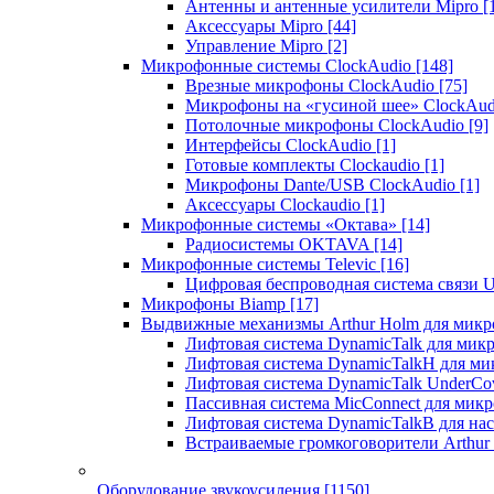
Антенны и антенные усилители Mipro
[
Аксессуары Mipro
[44]
Управление Mipro
[2]
Микрофонные системы ClockAudio
[148]
Врезные микрофоны ClockAudio
[75]
Микрофоны на «гусиной шее» ClockAu
Потолочные микрофоны ClockAudio
[9]
Интерфейсы ClockAudio
[1]
Готовые комплекты Clockaudio
[1]
Микрофоны Dante/USB ClockAudio
[1]
Аксессуары Clockaudio
[1]
Микрофонные системы «Октава»
[14]
Радиосистемы OKTAVA
[14]
Микрофонные системы Televic
[16]
Цифровая беспроводная система связи U
Микрофоны Biamp
[17]
Выдвижные механизмы Arthur Holm для микр
Лифтовая система DynamicTalk для ми
Лифтовая система DynamicTalkH для м
Лифтовая система DynamicTalk UnderCo
Пассивная система MicConnect для мик
Лифтовая система DynamicTalkB для на
Встраиваемые громкоговорители Arthu
Оборудование звукоусиления
[1150]