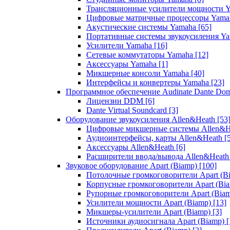
Трансляционные усилители мощности 
Цифровые матричные процессоры Yam
Акустические системы Yamaha
[65]
Портативные системы звукоусиления Y
Усилители Yamaha
[16]
Сетевые коммутаторы Yamaha
[12]
Аксессуары Yamaha
[1]
Микшерные консоли Yamaha
[40]
Интерфейсы и конвертеры Yamaha
[23]
Программное обеспечение Audinate Dante Do
Лицензии DDM
[6]
Dante Virtual Soundcard
[3]
Оборудование звукоусиления Allen&Heath
[53
Цифровые микшерные системы Allen&
Аудиоинтерфейсы, карты Allen&Heath
[
Аксессуары Allen&Heath
[6]
Расширители ввода/вывода Allen&Heat
Звуковое оборудование Apart (Biamp)
[100]
Потолочные громкоговорители Apart (B
Корпусные громкоговорители Apart (Bi
Рупорные громкоговорители Apart (Bia
Усилители мощности Apart (Biamp)
[13]
Микшеры-усилители Apart (Biamp)
[3]
Источники аудиосигнала Apart (Biamp)
[