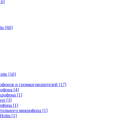
16]
dio
[60]
nite
[16]
офонов и громкоговорителей
[17]
крофона
[4]
икрофона
[1]
ver
[3]
рофона
[1]
стольного микрофона
[1]
r Holm
[1]