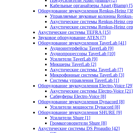
Предусилители Apart (Biamp)
[2]
Кабельные органайзеры Apart (Biamp)
[5
Оборудование звукоусиления Renkus-Heinz
[3
Управляемые звуковые колонны Renkus
Акустические системы Renkus-Heinz с
Акустические системы Renkus-Heinz сер
Акустические системы TEFRA
[15]
Звуковое оборудование ATEN
[7]
Оборудование звукоусиления TaverLab
[41]
Аудиоинтерфейсы TaverLab
[9]
Аудиопроцессоры TaverLab
[10]
Усилители TaverLab
[9]
Микшеры TaverLab
[2]
Акустические системы TaverLab
[7]
Микрофонные системы TaverLab
[3]
Системы управления TaverLab
[1]
Оборудование звукоусиления Electro-Voice
[29
Акустические системы Electro-Voice
[21]
Сабвуферы Electro-Voice
[8]
Оборудование звукоусиления Dynacord
[8]
Усилители мощности Dynacord
[8]
Оборудование звукоусиления SHURE
[9]
Усилители Shure
[1]
Громкоговорители Shure
[8]
Акустические системы DS Proaudio
[42]