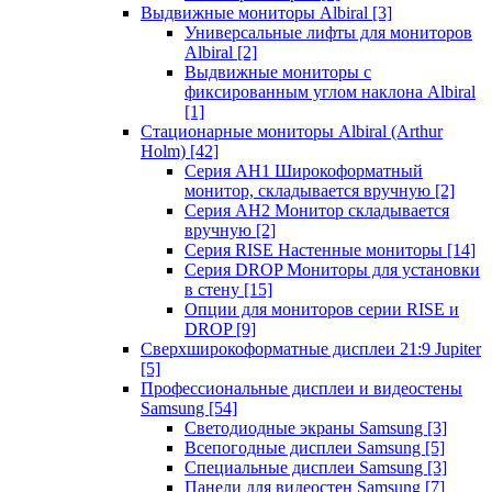
Выдвижные мониторы Albiral
[3]
Универсальные лифты для мониторов
Albiral
[2]
Выдвижные мониторы с
фиксированным углом наклона Albiral
[1]
Стационарные мониторы Albiral (Arthur
Holm)
[42]
Серия AH1 Широкоформатный
монитор, складывается вручную
[2]
Серия AH2 Монитор складывается
вручную
[2]
Серия RISE Настенные мониторы
[14]
Серия DROP Мониторы для установки
в стену
[15]
Опции для мониторов серии RISE и
DROP
[9]
Сверхширокоформатные дисплеи 21:9 Jupiter
[5]
Профессиональные дисплеи и видеостены
Samsung
[54]
Светодиодные экраны Samsung
[3]
Всепогодные дисплеи Samsung
[5]
Специальные дисплеи Samsung
[3]
Панели для видеостен Samsung
[7]