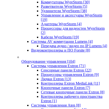
Коммутаторы WyreStorm
[30]
Разветвители WyreStorm
[5]
Удлинители WyreStorm
[38]
Управление и аксессуары WyreStorm
[19]
Адаптеры WyreStorm
[4]
Процессоры для видеостен WyreStorm
[2]
Кабели WyreStorm
[19]
Системы AV коммутации Lumens
[4]
Передача аудио / видео по IP Lumens
[4]
Видеоконтроллеры и ПО Forsite
[8]
Оборудование управления
[104]
Системы управления Extron
[71]
Сенсорные панели Extron
[22]
Процессоры управления Extron
[9]
Лючки Extron
[13]
Контроллеры Extron MediaLink
[11]
Кнопочные панели Extron
[7]
Сетевые кнопочные панели Extron
[8]
Контроллеры рабочего пространства
Extron
[1]
Системы управления Aten
[8]