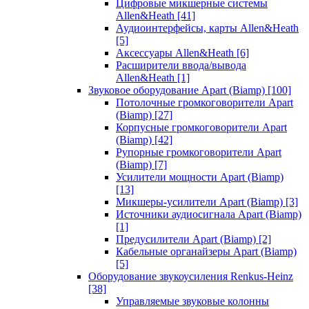
Цифровые микшерные системы
Allen&Heath
[41]
Аудиоинтерфейсы, карты Allen&Heath
[5]
Аксессуары Allen&Heath
[6]
Расширители ввода/вывода
Allen&Heath
[1]
Звуковое оборудование Apart (Biamp)
[100]
Потолочные громкоговорители Apart
(Biamp)
[27]
Корпусные громкоговорители Apart
(Biamp)
[42]
Рупорные громкоговорители Apart
(Biamp)
[7]
Усилители мощности Apart (Biamp)
[13]
Микшеры-усилители Apart (Biamp)
[3]
Источники аудиосигнала Apart (Biamp)
[1]
Предусилители Apart (Biamp)
[2]
Кабельные органайзеры Apart (Biamp)
[5]
Оборудование звукоусиления Renkus-Heinz
[38]
Управляемые звуковые колонны