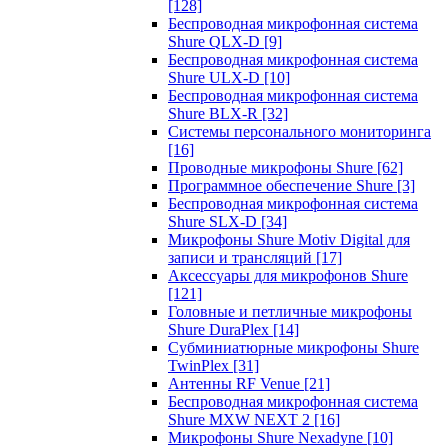
[128]
Беспроводная микрофонная система
Shure QLX-D
[9]
Беспроводная микрофонная система
Shure ULX-D
[10]
Беспроводная микрофонная система
Shure BLX-R
[32]
Системы персонального мониторинга
[16]
Проводные микрофоны Shure
[62]
Программное обеспечение Shure
[3]
Беспроводная микрофонная система
Shure SLX-D
[34]
Микрофоны Shure Motiv Digital для
записи и трансляций
[17]
Аксессуары для микрофонов Shure
[121]
Головные и петличные микрофоны
Shure DuraPlex
[14]
Субминиатюрные микрофоны Shure
TwinPlex
[31]
Антенны RF Venue
[21]
Беспроводная микрофонная система
Shure MXW NEXT 2
[16]
Микрофоны Shure Nexadyne
[10]