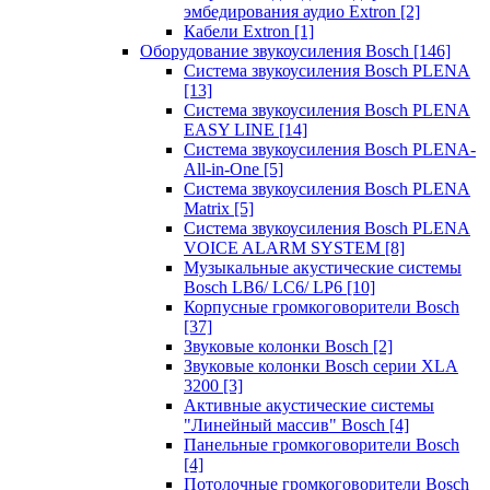
эмбедирования аудио Extron
[2]
Кабели Extron
[1]
Оборудование звукоусиления Bosch
[146]
Система звукоусиления Bosch PLENA
[13]
Система звукоусиления Bosch PLENA
EASY LINE
[14]
Система звукоусиления Bosch PLENA-
All-in-One
[5]
Система звукоусиления Bosch PLENA
Matrix
[5]
Система звукоусиления Bosch PLENA
VOICE ALARM SYSTEM
[8]
Музыкальные акустические системы
Bosch LB6/ LC6/ LP6
[10]
Корпусные громкоговорители Bosch
[37]
Звуковые колонки Bosch
[2]
Звуковые колонки Bosch серии XLA
3200
[3]
Активные акустические системы
"Линейный массив" Bosch
[4]
Панельные громкоговорители Bosch
[4]
Потолочные громкоговорители Bosch