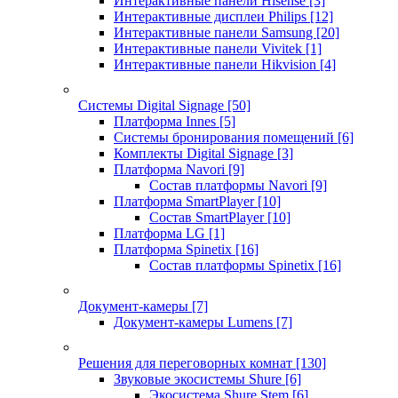
Интерактивные панели Hisense
[3]
Интерактивные дисплеи Philips
[12]
Интерактивные панели Samsung
[20]
Интерактивные панели Vivitek
[1]
Интерактивные панели Hikvision
[4]
Системы Digital Signage
[50]
Платформа Innes
[5]
Системы бронирования помещений
[6]
Комплекты Digital Signage
[3]
Платформа Navori
[9]
Состав платформы Navori
[9]
Платформа SmartPlayer
[10]
Состав SmartPlayer
[10]
Платформа LG
[1]
Платформа Spinetix
[16]
Состав платформы Spinetix
[16]
Документ-камеры
[7]
Документ-камеры Lumens
[7]
Решения для переговорных комнат
[130]
Звуковые экосистемы Shure
[6]
Экосистема Shure Stem
[6]