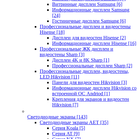
Витринные дисплеи Sumsung
[6]
Информационные дисплеи Samsung
[24]
Гостиничные дисплеи Samsung
[6]
Профессиональные дисплеи и видеостены
Hisense
[18]
Дисплеи для видеостен Hisense
[2]
Информационные дисплеи Hisense
[16]
Профессиональные ЖК дисплеи и
видеостены Sharp
[3]
Дисплеи 4K и 8K Sharp
[1]
Профессиональные дисплеи Sharp
[2]
Профессиональные дисплеи, видеостены,
LED Hikvision
[11]
Панели для видеостен Hikvision
[3]
Информационные дисплеи Hikvision со
встроенной ОС Andriod
[1]
Крепления для экранов и видеостен
Hikvision
[7]
Светодиодные экраны
[143]
Светодиодные экраны AET
[35]
Cерия Koala
[5]
Серия AT
[9]