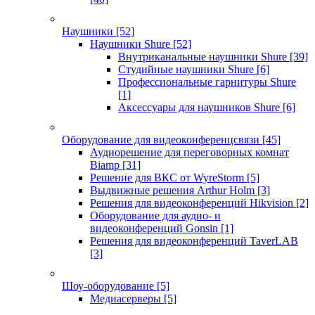
Наушники
[52]
Наушники Shure
[52]
Внутриканальные наушники Shure
[39]
Студийные наушники Shure
[6]
Профессиональные гарнитуры Shure
[1]
Аксессуары для наушников Shure
[6]
Оборудование для видеоконференцсвязи
[45]
Аудиорешение для переговорных комнат
Biamp
[31]
Решение для ВКС от WyreStorm
[5]
Выдвижные решения Arthur Holm
[3]
Решения для видеоконференций Hikvision
[2]
Оборудование для аудио- и
видеоконференций Gonsin
[1]
Решения для видеоконференций TaverLAB
[3]
Шоу-оборудование
[5]
Медиасерверы
[5]