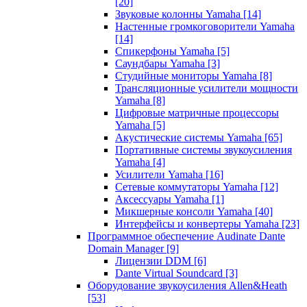
[20]
Звуковые колонны Yamaha
[14]
Настенные громкоговорители Yamaha
[14]
Спикерфоны Yamaha
[5]
Саундбары Yamaha
[3]
Студийные мониторы Yamaha
[8]
Трансляционные усилители мощности
Yamaha
[8]
Цифровые матричные процессоры
Yamaha
[5]
Акустические системы Yamaha
[65]
Портативные системы звукоусиления
Yamaha
[4]
Усилители Yamaha
[16]
Сетевые коммутаторы Yamaha
[12]
Аксессуары Yamaha
[1]
Микшерные консоли Yamaha
[40]
Интерфейсы и конвертеры Yamaha
[23]
Программное обеспечение Audinate Dante
Domain Manager
[9]
Лицензии DDM
[6]
Dante Virtual Soundcard
[3]
Оборудование звукоусиления Allen&Heath
[53]