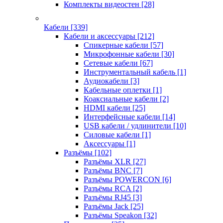
Комплекты видеостен
[28]
Кабели
[339]
Кабели и аксессуары
[212]
Спикерные кабели
[57]
Микрофонные кабели
[30]
Сетевые кабели
[67]
Инструментальный кабель
[1]
Аудиокабели
[3]
Кабельные оплетки
[1]
Коаксиальные кабели
[2]
HDMI кабели
[25]
Интерфейсные кабели
[14]
USB кабели / удлинители
[10]
Силовые кабели
[1]
Аксессуары
[1]
Разъёмы
[102]
Разъёмы XLR
[27]
Разъёмы BNC
[7]
Разъёмы POWERCON
[6]
Разъёмы RCA
[2]
Разъёмы RJ45
[3]
Разъёмы Jack
[25]
Разъёмы Speakon
[32]