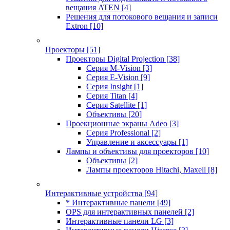
вещания ATEN
[4]
Решения для потокового вещания и записи
Extron
[10]
Проекторы
[51]
Проекторы Digital Projection
[38]
Серия M-Vision
[3]
Серия E-Vision
[9]
Серия Insight
[1]
Серия Titan
[4]
Серия Satellite
[1]
Объективы
[20]
Проекционные экраны Adeo
[3]
Серия Professional
[2]
Управление и аксессуары
[1]
Лампы и объективы для проекторов
[10]
Объективы
[2]
Лампы проекторов Hitachi, Maxell
[8]
Интерактивные устройства
[94]
* Интерактивные панели
[49]
OPS для интерактивных панелей
[2]
Интерактивные панели LG
[3]