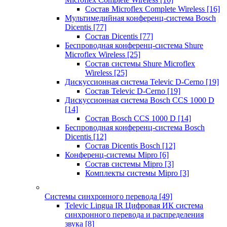
Состав Microflex Complete Wireless
[16]
Мультимедийная конференц-система Bosch
Dicentis
[77]
Состав Dicentis
[77]
Беспроводная конференц-система Shure
Microflex Wireless
[25]
Состав системы Shure Microflex
Wireless
[25]
Дискуссионная система Televic D-Cerno
[19]
Состав Televic D-Cerno
[19]
Дискуссионная система Bosch CCS 1000 D
[14]
Состав Bosch CCS 1000 D
[14]
Беспроводная конференц-система Bosch
Dicentis
[12]
Состав Dicentis Bosch
[12]
Конференц-системы Mipro
[6]
Состав системы Mipro
[3]
Комплекты системы Mipro
[3]
Системы синхронного перевода
[49]
Televic Lingua IR Цифровая ИК система
синхронного перевода и распределения
звука
[8]