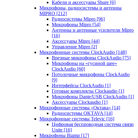
Кабели и аксессуары Shure
[6]
Микрофоны, радиосистемы и антенны
MIPRO
[212]
Радиосистемы Mipro
[96]
Микрофоны Mipro
[54]
Антенны и антенные усилители Mipro
[16]
Аксессуары Mipro
[44]
Управление Mipro
[2]
Микрофонные системы ClockAudio
[148]
Врезные микрофоны ClockAudio
[75]
Микрофоны на «гусиной шее»
ClockAudio
[60]
Потолочные микрофоны ClockAudio
[9]
Интерфейсы ClockAudio
[1]
Готовые комплекты Clockaudio
[1]
Микрофоны Dante/USB ClockAudio
[1]
Аксессуары Clockaudio
[1]
Микрофонные системы «Октава»
[14]
Радиосистемы OKTAVA
[14]
Микрофонные системы Televic
[16]
Цифровая беспроводная система связи
Unite
[16]
Микрофоны Biamp
[17]