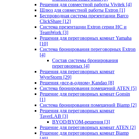
Решения для совместной работы Vivitek
[4]
Шлюз для совместной работы Extron
[1]
Беспроводная система презентации Barco
ClickShare
[12]
Система презентации Extron серии HC и
TeamWork
[3]
Решения для переговорных комнат Yamaha
[10]
Система бронирования переговорных Extron
[4]
Состав системы бронирования
переговорных
[4]
Решения для переговорных комнат
WyreStorm
[29]
Решения «все-в-одном» Kandao
[8]
Система бронирования помещений ATEN
[5]
Решение для переговорных комнат Gonsin
[1]
Система бронирования помещений Biamp
[2]
Решения для переговорных комнат
TaverLAB
[3]
BYOD/BYOM-решения
[3]
Решение для переговорных комнат ATEN
[2]
Решение для переговорных комнат Biamp
[40]