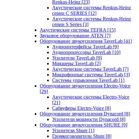
Renkus-Heinz
[23]
Акустические системы Renkus-Heinz
серии C SERIES
[12]
Акустические системы Renkus-Heinz
серии S Series
[3]
Акустические системы TEFRA
[15]
Звуковое оборудование ATEN
[7]
Оборудование звукоусиления TaverLab
[41]
Аудиоинтерфейсы TaverLab
[9]
Аудиопроцессоры TaverLab
[10]
Усилители TaverLab
[9]
Микшеры TaverLab
[2]
Акустические системы TaverLab
[7]
Микрофонные системы TaverLab
[3]
Системы управления TaverLab
[1]
Оборудование звукоусиления Electro-Voice
[29]
Акустические системы Electro-Voice
[21]
Сабвуферы Electro-Voice
[8]
Оборудование звукоусиления Dynacord
[8]
Усилители мощности Dynacord
[8]
Оборудование звукоусиления SHURE
[9]
Усилители Shure
[1]
Громкоговорители Shure
[8]