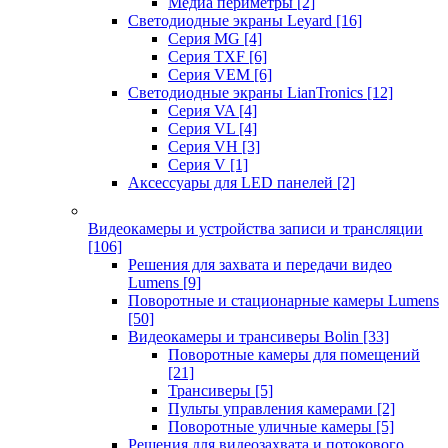
Медиа периметры
[2]
Светодиодные экраны Leyard
[16]
Серия MG
[4]
Серия TXF
[6]
Серия VEM
[6]
Светодиодные экраны LianTronics
[12]
Серия VA
[4]
Серия VL
[4]
Серия VH
[3]
Серия V
[1]
Аксессуары для LED панелей
[2]
Видеокамеры и устройства записи и трансляции
[106]
Решения для захвата и передачи видео
Lumens
[9]
Поворотные и стационарные камеры Lumens
[50]
Видеокамеры и трансиверы Bolin
[33]
Поворотные камеры для помещений
[21]
Трансиверы
[5]
Пульты управления камерами
[2]
Поворотные уличные камеры
[5]
Решения для видеозахвата и потокового