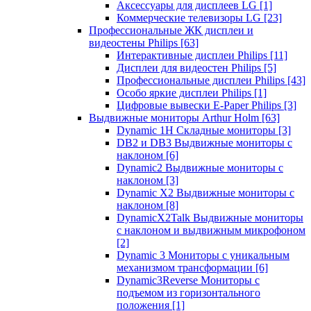
Аксессуары для дисплеев LG
[1]
Коммерческие телевизоры LG
[23]
Профессиональные ЖК дисплеи и
видеостены Philips
[63]
Интерактивные дисплеи Philips
[11]
Дисплеи для видеостен Philips
[5]
Профессиональные дисплеи Philips
[43]
Особо яркие дисплеи Philips
[1]
Цифровые вывески E-Paper Philips
[3]
Выдвижные мониторы Arthur Holm
[63]
Dynamic 1Н Складные мониторы
[3]
DB2 и DB3 Выдвижные мониторы с
наклоном
[6]
Dynamic2 Выдвижные мониторы с
наклоном
[3]
Dynamic X2 Выдвижные мониторы с
наклоном
[8]
DynamicX2Talk Выдвижные мониторы
с наклоном и выдвижным микрофоном
[2]
Dynamic 3 Мониторы с уникальным
механизмом трансформации
[6]
Dynamic3Reverse Мониторы с
подъемом из горизонтального
положения
[1]