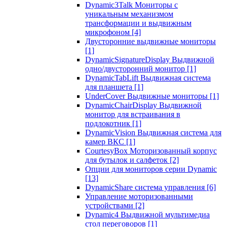
Dynamic3Talk Мониторы с
уникальным механизмом
трансформации и выдвижным
микрофоном
[4]
Двусторонние выдвижные мониторы
[1]
DynamicSignatureDisplay Выдвижной
одно/двусторонний монитор
[1]
DynamicTabLift Выдвижная система
для планшета
[1]
UnderCover Выдвижные мониторы
[1]
DynamicChairDisplay Выдвижной
монитор для встраивания в
подлокотник
[1]
DynamicVision Выдвижная система для
камер ВКС
[1]
CourtesyBox Моторизованный корпус
для бутылок и салфеток
[2]
Опции для мониторов серии Dynamic
[13]
DynamicShare система управления
[6]
Управление моторизованными
устройствами
[2]
Dynamic4 Выдвижной мультимедиа
стол переговоров
[1]