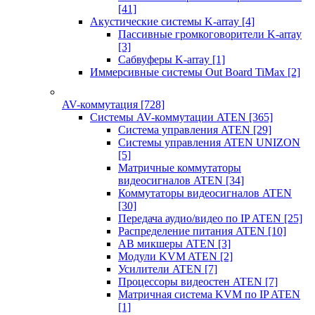
[41]
Акустические системы K-array
[4]
Пассивные громкоговорители K-array
[3]
Сабвуферы K-array
[1]
Иммерсивные системы Out Board TiMax
[2]
AV-коммутация
[728]
Системы AV-коммутации ATEN
[365]
Система управления ATEN
[29]
Системы управления ATEN UNIZON
[5]
Матричные коммутаторы
видеосигналов ATEN
[34]
Коммутаторы видеосигналов ATEN
[30]
Передача аудио/видео по IP ATEN
[25]
Распределение питания ATEN
[10]
АВ микшеры ATEN
[3]
Модули KVM ATEN
[2]
Усилители ATEN
[7]
Процессоры видеостен ATEN
[7]
Матричная система KVM по IP ATEN
[1]