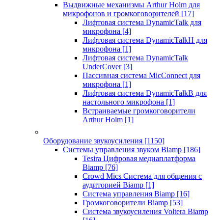
Выдвижные механизмы Arthur Holm для
микрофонов и громкоговорителей
[17]
Лифтовая система DynamicTalk для
микрофона
[4]
Лифтовая система DynamicTalkH для
микрофона
[1]
Лифтовая система DynamicTalk
UnderCover
[3]
Пассивная система MicConnect для
микрофона
[1]
Лифтовая система DynamicTalkB для
настольного микрофона
[1]
Встраиваемые громкоговорители
Arthur Holm
[1]
Оборудование звукоусиления
[1150]
Системы управления звуком Biamp
[186]
Tesira Цифровая медиаплатформа
Biamp
[76]
Crowd Mics Система для общения с
аудиторией Biamp
[1]
Система управления Biamp
[16]
Громкоговорители Biamp
[53]
Система звукоусиления Voltera Biamp