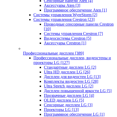
Сенсорные панели Aten
[4]
Аксессуары Aten
[3]
Программное обеспечение Aten
[1]
Системы управления WyreStorm
[2]
Системы управления Crestron
[23]
Проводные сенсорные панели Crestron
[10]
Системы управления Crestron
[7]
Видеосистемы Crestron
[5]
Аксессуары Crestron
[1]
Профессиональные дисплеи
[389]
Профессиональные дисплеи, видеостены и
проекторы LG
[127]
Стандартные дисплеи LG
[2]
Ultra HD дисплеи LG
[26]
Дисплеи для видеостен LG
[13]
Комплекты видеостен LG
[28]
Ultra Stretch дисплеи LG
[2]
Дисплеи повышенной яркости LG
[5]
Прозрачные дисплеи LG
[4]
OLED дисплеи LG
[5]
Сенсорные дисплеи LG
[3]
Проекторы LG
[13]
Программное обеспечение LG
[1]