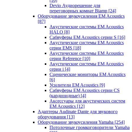
[16]
Devio Аудиорешение для
переговорных комнат Biamp
[24]
Оборудование звукоусиления EM Acoustics
[87]
Акустические системы EM Acoustics
HALO
[8]
Сабвуферы EM Acoustics серии S
[16]
Акустические системы EM Acoustics
серии EMS
[18]
Акустические системы EM Acoustics
серии Reference
[10]
Акустические системы EM Acoustics
серии i
[4]
Сценические мониторы EM Acoustics
[6]
Усилители EM Acoustics
[9]
Сабвуферы EM Acoustics серии CS
(кардиоидные)
[4]
Аксессуары для акустических систем
EM Acoustics
[12]
Адаптеры Audinate Dante для звукового
оборудования
[13]
Оборудование звукоусиления Yamaha
[254]
Потолочные громкоговорители Yamaha