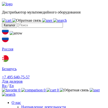
Дистрибьютор мультимедийного оборудования
Каталог
Россия
Беларусь
+7 495 640-75-57
Для дилеров
Ru
/
En
0
0
0
О нас
Направление деятельности