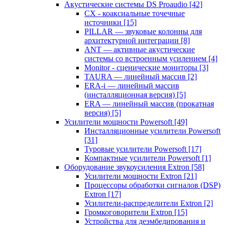
Акустические системы DS Proaudio
[42]
CX - коаксиальные точечные
источники
[15]
PILLAR — звуковые колонны для
архитектурной интеграции
[8]
ANT — активные акустические
системы со встроенным усилением
[4]
Monitor - сценические мониторы
[3]
TAURA — линейный массив
[2]
ERA-i — линейный массив
(инсталляционная версия)
[5]
ERA — линейный массив (прокатная
версия)
[5]
Усилители мощности Powersoft
[49]
Инсталляционные усилители Powersoft
[31]
Туровые усилители Powersoft
[17]
Компактные усилители Powersoft
[1]
Оборудование звукоусиления Extron
[58]
Усилители мощности Extron
[21]
Процессоры обработки сигналов (DSP)
Extron
[17]
Усилители-распределители Extron
[2]
Громкоговорители Extron
[15]
Устройства для деэмбедирования и