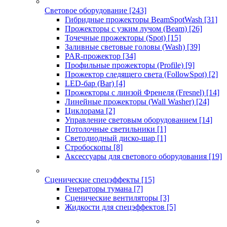
Световое оборудование
[243]
Гибридные прожекторы BeamSpotWash
[31]
Прожекторы с узким лучом (Beam)
[26]
Точечные прожекторы (Spot)
[15]
Заливные световые головы (Wash)
[39]
PAR-прожектор
[34]
Профильные прожекторы (Profile)
[9]
Прожектор следящего света (FollowSpot)
[2]
LED-бар (Bar)
[4]
Прожекторы с линзой Френеля (Fresnel)
[14]
Линейные прожекторы (Wall Washer)
[24]
Циклорама
[2]
Управление световым оборудованием
[14]
Потолочные светильники
[1]
Светодиодный диско-шар
[1]
Стробоскопы
[8]
Аксессуары для светового оборудования
[19]
Сценические спецэффекты
[15]
Генераторы тумана
[7]
Сценические вентиляторы
[3]
Жидкости для спецэффектов
[5]