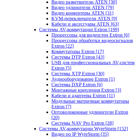
Видео разветвители ATEN
[30]
Видео удлинители ATEN
[79]
Видео конвертеры ATEN
[31]
KVM-переключатели ATEN
[9]
Кабели и аксессуары ATEN
[63]
Системы AV-коммутации Extron
[199]
Процессоры для видеостен Extron
[6]
Процессоры обработки видеосигналов
Extron
[22]
Коммутаторы Extron
[17]
Системы DTP Extron
[43]
USB для профессиональных AV-систем
Extron
[5]
Системы XTP Extron
[30]
Аудиооборудование Extron
[1]
Системы DXP Extron
[6]
Монтажные крепления Extron
[3]
Кабели и адаптеры Extron
[11]
Модульные матричные коммутаторы
Extron
[7]
Оптоволоконные удлинители Extron
[20]
Системы NAV Pro Extron
[28]
Системы AV-коммутации WyreStorm
[152]
Видео по IP WyreStorm
[35]