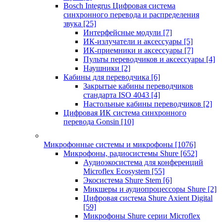
Bosch Integrus Цифровая система
синхронного перевода и распределения
звука
[25]
Интерфейсные модули
[7]
ИК-излучатели и аксессуары
[5]
ИК-приемники и аксессуары
[7]
Пульты переводчиков и аксессуары
[4]
Наушники
[2]
Кабины для переводчика
[6]
Закрытые кабины переводчиков
стандарта ISO 4043
[4]
Настольные кабины переводчиков
[2]
Цифровая ИК система синхронного
перевода Gonsin
[10]
Микрофонные системы и микрофоны
[1076]
Микрофоны, радиосистемы Shure
[652]
Аудиоэкосистема для конференций
Microflex Ecosystem
[55]
Экосистема Shure Stem
[6]
Микшеры и аудиопроцессоры Shure
[2]
Цифровая система Shure Axient Digital
[59]
Микрофоны Shure серии Microflex