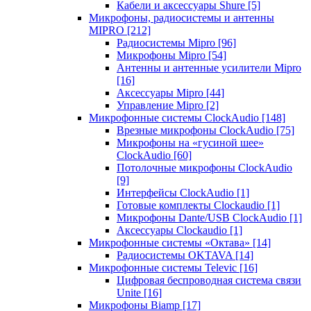
Кабели и аксессуары Shure
[5]
Микрофоны, радиосистемы и антенны
MIPRO
[212]
Радиосистемы Mipro
[96]
Микрофоны Mipro
[54]
Антенны и антенные усилители Mipro
[16]
Аксессуары Mipro
[44]
Управление Mipro
[2]
Микрофонные системы ClockAudio
[148]
Врезные микрофоны ClockAudio
[75]
Микрофоны на «гусиной шее»
ClockAudio
[60]
Потолочные микрофоны ClockAudio
[9]
Интерфейсы ClockAudio
[1]
Готовые комплекты Clockaudio
[1]
Микрофоны Dante/USB ClockAudio
[1]
Аксессуары Clockaudio
[1]
Микрофонные системы «Октава»
[14]
Радиосистемы OKTAVA
[14]
Микрофонные системы Televic
[16]
Цифровая беспроводная система связи
Unite
[16]
Микрофоны Biamp
[17]