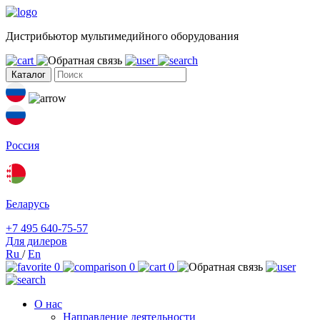
Дистрибьютор мультимедийного оборудования
Каталог
Россия
Беларусь
+7 495 640-75-57
Для дилеров
Ru
/
En
0
0
0
О нас
Направление деятельности