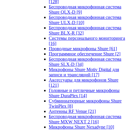
[128]
Беспроводная микрофонная система
Shure QLX-D
[9]
Беспроводная микрофонная система
Shure ULX-D
[10]
Беспроводная микрофонная система
Shure BLX-R
[32]
Системы персонального мониторинга
[16]
Проводные микрофоны Shure
[61]
Программное обеспечение Shure
[2]
Беспроводная микрофонная система
Shure SLX-D
[34]
Микрофоны Shure Motiv Digital для
записи и трансляций
[17]
Аксессуары для микрофонов Shure
[121]
Головные и петличные микрофоны
Shure DuraPlex
[14]
Субминиатюрные микрофоны Shure
TwinPlex
[8]
Антенны RF Venue
[21]
Беспроводная микрофонная система
Shure MXW NEXT 2
[16]
Микрофоны Shure Nexadyne
[10]