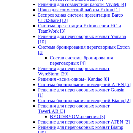
Решения для совместной работы Vivitek
[4]
Шлюз для совместной работы Extron
[1]
Беспроводная система презентации Barco
ClickShare
[12]
Система презентации Extron серии HC и
TeamWork
[3]
Решения для переговорных комнат Yamaha
[10]
Система бронирования переговорных Extron
[4]
Состав системы бронирования
переговорных
[4]
Решения для переговорных комнат
WyreStorm
[29]
Решения «все-в-одном» Kandao
[8]
Система бронирования помещений ATEN
[5]
Решение для переговорных комнат Gonsin
[1]
Система бронирования помещений Biamp
[2]
Решения для переговорных комнат
TaverLAB
[3]
BYOD/BYOM-решения
[3]
Решение для переговорных комнат ATEN
[2]
Решение для переговорных комнат Biamp
[40]