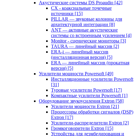
Акустические системы DS Proaudio
[42]
CX - коаксиальные точечные
источники
[15]
PILLAR — звуковые колонны для
архитектурной интеграции
[8]
ANT — активные акустические
системы со встроенным усилением
[4]
Monitor - сценические мониторы
[3]
TAURA — линейный массив
[2]
ERA-i — линейный массив
(инсталляционная версия)
[5]
ERA — линейный массив (прокатная
версия)
[5]
Усилители мощности Powersoft
[49]
Инсталляционные усилители Powersoft
[31]
Туровые усилители Powersoft
[17]
Компактные усилители Powersoft
[1]
Оборудование звукоусиления Extron
[58]
Усилители мощности Extron
[21]
Процессоры обработки сигналов (DSP)
Extron
[17]
Усилители-распределители Extron
[2]
Громкоговорители Extron
[15]
Устройства для деэмбедирования и