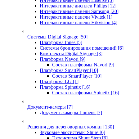
Интерактивные панели Hisense
[3]
Интерактивные дисплеи Philips
[12]
Интерактивные панели Samsung
[20]
Интерактивные панели Vivitek
[1]
Интерактивные панели Hikvision
[4]
Системы Digital Signage
[50]
Платформа Innes
[5]
Системы бронирования помещений
[6]
Комплекты Digital Signage
[3]
Платформа Navori
[9]
Состав платформы Navori
[9]
Платформа SmartPlayer
[10]
Состав SmartPlayer
[10]
Платформа LG
[1]
Платформа Spinetix
[16]
Состав платформы Spinetix
[16]
Документ-камеры
[7]
Документ-камеры Lumens
[7]
Решения для переговорных комнат
[130]
Звуковые экосистемы Shure
[6]
Экосистема Shure Stem
[6]