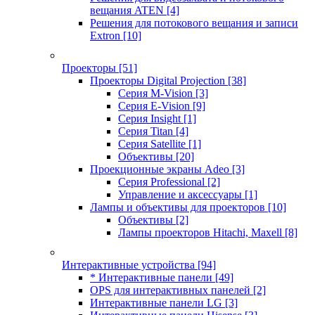
вещания ATEN
[4]
Решения для потокового вещания и записи
Extron
[10]
Проекторы
[51]
Проекторы Digital Projection
[38]
Серия M-Vision
[3]
Серия E-Vision
[9]
Серия Insight
[1]
Серия Titan
[4]
Серия Satellite
[1]
Объективы
[20]
Проекционные экраны Adeo
[3]
Серия Professional
[2]
Управление и аксессуары
[1]
Лампы и объективы для проекторов
[10]
Объективы
[2]
Лампы проекторов Hitachi, Maxell
[8]
Интерактивные устройства
[94]
* Интерактивные панели
[49]
OPS для интерактивных панелей
[2]
Интерактивные панели LG
[3]