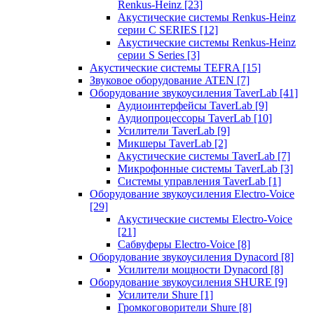
Renkus-Heinz
[23]
Акустические системы Renkus-Heinz
серии C SERIES
[12]
Акустические системы Renkus-Heinz
серии S Series
[3]
Акустические системы TEFRA
[15]
Звуковое оборудование ATEN
[7]
Оборудование звукоусиления TaverLab
[41]
Аудиоинтерфейсы TaverLab
[9]
Аудиопроцессоры TaverLab
[10]
Усилители TaverLab
[9]
Микшеры TaverLab
[2]
Акустические системы TaverLab
[7]
Микрофонные системы TaverLab
[3]
Системы управления TaverLab
[1]
Оборудование звукоусиления Electro-Voice
[29]
Акустические системы Electro-Voice
[21]
Сабвуферы Electro-Voice
[8]
Оборудование звукоусиления Dynacord
[8]
Усилители мощности Dynacord
[8]
Оборудование звукоусиления SHURE
[9]
Усилители Shure
[1]
Громкоговорители Shure
[8]