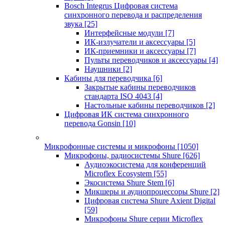
Bosch Integrus Цифровая система
синхронного перевода и распределения
звука
[25]
Интерфейсные модули
[7]
ИК-излучатели и аксессуары
[5]
ИК-приемники и аксессуары
[7]
Пульты переводчиков и аксессуары
[4]
Наушники
[2]
Кабины для переводчика
[6]
Закрытые кабины переводчиков
стандарта ISO 4043
[4]
Настольные кабины переводчиков
[2]
Цифровая ИК система синхронного
перевода Gonsin
[10]
Микрофонные системы и микрофоны
[1050]
Микрофоны, радиосистемы Shure
[626]
Аудиоэкосистема для конференций
Microflex Ecosystem
[55]
Экосистема Shure Stem
[6]
Микшеры и аудиопроцессоры Shure
[2]
Цифровая система Shure Axient Digital
[59]
Микрофоны Shure серии Microflex