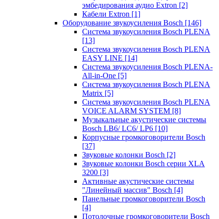
эмбедирования аудио Extron
[2]
Кабели Extron
[1]
Оборудование звукоусиления Bosch
[146]
Система звукоусиления Bosch PLENA
[13]
Система звукоусиления Bosch PLENA
EASY LINE
[14]
Система звукоусиления Bosch PLENA-
All-in-One
[5]
Система звукоусиления Bosch PLENA
Matrix
[5]
Система звукоусиления Bosch PLENA
VOICE ALARM SYSTEM
[8]
Музыкальные акустические системы
Bosch LB6/ LC6/ LP6
[10]
Корпусные громкоговорители Bosch
[37]
Звуковые колонки Bosch
[2]
Звуковые колонки Bosch серии XLA
3200
[3]
Активные акустические системы
"Линейный массив" Bosch
[4]
Панельные громкоговорители Bosch
[4]
Потолочные громкоговорители Bosch