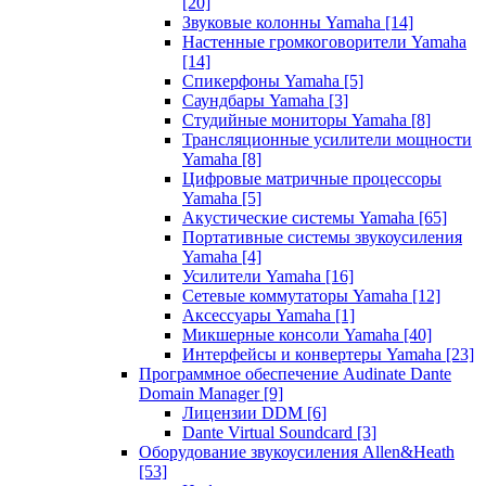
[20]
Звуковые колонны Yamaha
[14]
Настенные громкоговорители Yamaha
[14]
Спикерфоны Yamaha
[5]
Саундбары Yamaha
[3]
Студийные мониторы Yamaha
[8]
Трансляционные усилители мощности
Yamaha
[8]
Цифровые матричные процессоры
Yamaha
[5]
Акустические системы Yamaha
[65]
Портативные системы звукоусиления
Yamaha
[4]
Усилители Yamaha
[16]
Сетевые коммутаторы Yamaha
[12]
Аксессуары Yamaha
[1]
Микшерные консоли Yamaha
[40]
Интерфейсы и конвертеры Yamaha
[23]
Программное обеспечение Audinate Dante
Domain Manager
[9]
Лицензии DDM
[6]
Dante Virtual Soundcard
[3]
Оборудование звукоусиления Allen&Heath
[53]