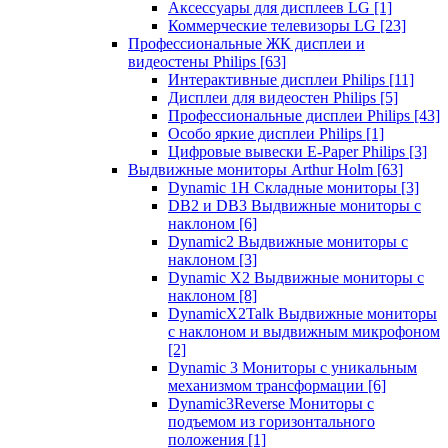
Аксессуары для дисплеев LG
[1]
Коммерческие телевизоры LG
[23]
Профессиональные ЖК дисплеи и
видеостены Philips
[63]
Интерактивные дисплеи Philips
[11]
Дисплеи для видеостен Philips
[5]
Профессиональные дисплеи Philips
[43]
Особо яркие дисплеи Philips
[1]
Цифровые вывески E-Paper Philips
[3]
Выдвижные мониторы Arthur Holm
[63]
Dynamic 1Н Складные мониторы
[3]
DB2 и DB3 Выдвижные мониторы с
наклоном
[6]
Dynamic2 Выдвижные мониторы с
наклоном
[3]
Dynamic X2 Выдвижные мониторы с
наклоном
[8]
DynamicX2Talk Выдвижные мониторы
с наклоном и выдвижным микрофоном
[2]
Dynamic 3 Мониторы с уникальным
механизмом трансформации
[6]
Dynamic3Reverse Мониторы с
подъемом из горизонтального
положения
[1]