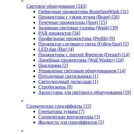
Световое оборудование
[243]
Гибридные прожекторы BeamSpotWash
[31]
Прожекторы с узким лучом (Beam)
[26]
Точечные прожекторы (Spot)
[15]
Заливные световые головы (Wash)
[39]
PAR-прожектор
[34]
Профильные прожекторы (Profile)
[9]
Прожектор следящего света (FollowSpot)
[2]
LED-бар (Bar)
[4]
Прожекторы с линзой Френеля (Fresnel)
[14]
Линейные прожекторы (Wall Washer)
[24]
Циклорама
[2]
Управление световым оборудованием
[14]
Потолочные светильники
[1]
Светодиодный диско-шар
[1]
Стробоскопы
[8]
Аксессуары для светового оборудования
[19]
Сценические спецэффекты
[15]
Генераторы тумана
[7]
Сценические вентиляторы
[3]
Жидкости для спецэффектов
[5]