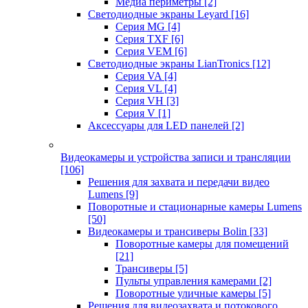
Медиа периметры
[2]
Светодиодные экраны Leyard
[16]
Серия MG
[4]
Серия TXF
[6]
Серия VEM
[6]
Светодиодные экраны LianTronics
[12]
Серия VA
[4]
Серия VL
[4]
Серия VH
[3]
Серия V
[1]
Аксессуары для LED панелей
[2]
Видеокамеры и устройства записи и трансляции
[106]
Решения для захвата и передачи видео
Lumens
[9]
Поворотные и стационарные камеры Lumens
[50]
Видеокамеры и трансиверы Bolin
[33]
Поворотные камеры для помещений
[21]
Трансиверы
[5]
Пульты управления камерами
[2]
Поворотные уличные камеры
[5]
Решения для видеозахвата и потокового