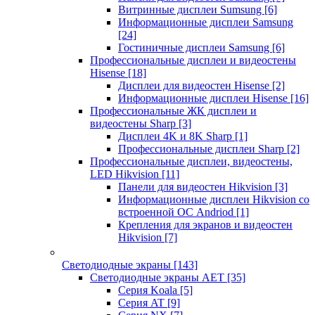
Витринные дисплеи Sumsung
[6]
Информационные дисплеи Samsung
[24]
Гостиничные дисплеи Samsung
[6]
Профессиональные дисплеи и видеостены
Hisense
[18]
Дисплеи для видеостен Hisense
[2]
Информационные дисплеи Hisense
[16]
Профессиональные ЖК дисплеи и
видеостены Sharp
[3]
Дисплеи 4K и 8K Sharp
[1]
Профессиональные дисплеи Sharp
[2]
Профессиональные дисплеи, видеостены,
LED Hikvision
[11]
Панели для видеостен Hikvision
[3]
Информационные дисплеи Hikvision со
встроенной ОС Andriod
[1]
Крепления для экранов и видеостен
Hikvision
[7]
Светодиодные экраны
[143]
Светодиодные экраны AET
[35]
Cерия Koala
[5]
Серия AT
[9]