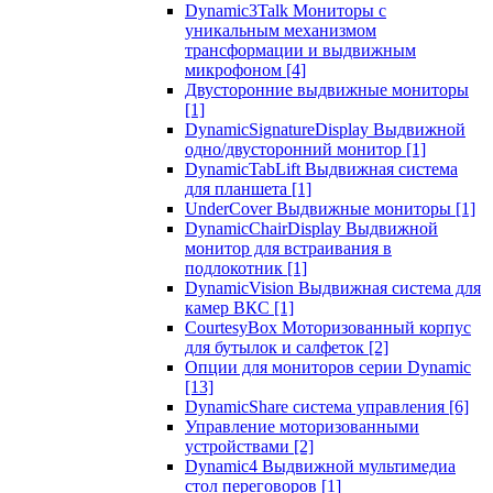
Dynamic3Talk Мониторы с
уникальным механизмом
трансформации и выдвижным
микрофоном
[4]
Двусторонние выдвижные мониторы
[1]
DynamicSignatureDisplay Выдвижной
одно/двусторонний монитор
[1]
DynamicTabLift Выдвижная система
для планшета
[1]
UnderCover Выдвижные мониторы
[1]
DynamicChairDisplay Выдвижной
монитор для встраивания в
подлокотник
[1]
DynamicVision Выдвижная система для
камер ВКС
[1]
CourtesyBox Моторизованный корпус
для бутылок и салфеток
[2]
Опции для мониторов серии Dynamic
[13]
DynamicShare система управления
[6]
Управление моторизованными
устройствами
[2]
Dynamic4 Выдвижной мультимедиа
стол переговоров
[1]