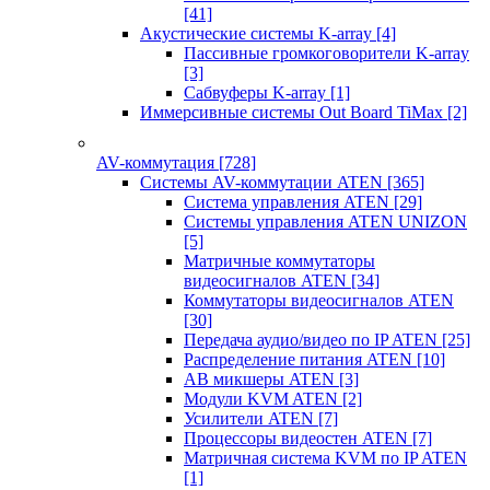
[41]
Акустические системы K-array
[4]
Пассивные громкоговорители K-array
[3]
Сабвуферы K-array
[1]
Иммерсивные системы Out Board TiMax
[2]
AV-коммутация
[728]
Системы AV-коммутации ATEN
[365]
Система управления ATEN
[29]
Системы управления ATEN UNIZON
[5]
Матричные коммутаторы
видеосигналов ATEN
[34]
Коммутаторы видеосигналов ATEN
[30]
Передача аудио/видео по IP ATEN
[25]
Распределение питания ATEN
[10]
АВ микшеры ATEN
[3]
Модули KVM ATEN
[2]
Усилители ATEN
[7]
Процессоры видеостен ATEN
[7]
Матричная система KVM по IP ATEN
[1]