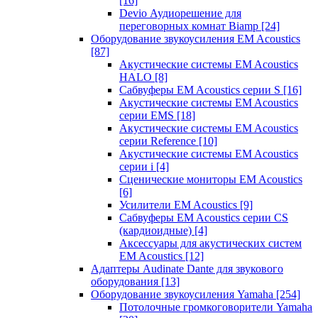
[16]
Devio Аудиорешение для
переговорных комнат Biamp
[24]
Оборудование звукоусиления EM Acoustics
[87]
Акустические системы EM Acoustics
HALO
[8]
Сабвуферы EM Acoustics серии S
[16]
Акустические системы EM Acoustics
серии EMS
[18]
Акустические системы EM Acoustics
серии Reference
[10]
Акустические системы EM Acoustics
серии i
[4]
Сценические мониторы EM Acoustics
[6]
Усилители EM Acoustics
[9]
Сабвуферы EM Acoustics серии CS
(кардиоидные)
[4]
Аксессуары для акустических систем
EM Acoustics
[12]
Адаптеры Audinate Dante для звукового
оборудования
[13]
Оборудование звукоусиления Yamaha
[254]
Потолочные громкоговорители Yamaha