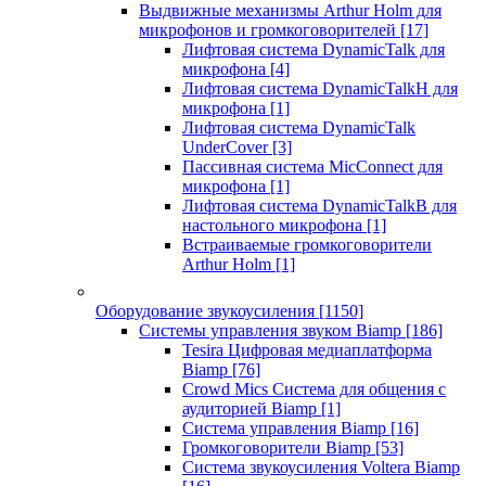
Выдвижные механизмы Arthur Holm для
микрофонов и громкоговорителей
[17]
Лифтовая система DynamicTalk для
микрофона
[4]
Лифтовая система DynamicTalkH для
микрофона
[1]
Лифтовая система DynamicTalk
UnderCover
[3]
Пассивная система MicConnect для
микрофона
[1]
Лифтовая система DynamicTalkB для
настольного микрофона
[1]
Встраиваемые громкоговорители
Arthur Holm
[1]
Оборудование звукоусиления
[1150]
Системы управления звуком Biamp
[186]
Tesira Цифровая медиаплатформа
Biamp
[76]
Crowd Mics Система для общения с
аудиторией Biamp
[1]
Система управления Biamp
[16]
Громкоговорители Biamp
[53]
Система звукоусиления Voltera Biamp