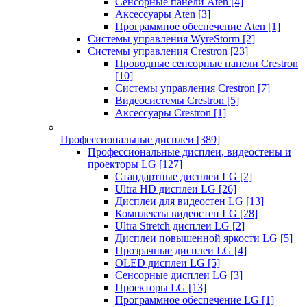
Сенсорные панели Aten
[4]
Аксессуары Aten
[3]
Программное обеспечение Aten
[1]
Системы управления WyreStorm
[2]
Системы управления Crestron
[23]
Проводные сенсорные панели Crestron
[10]
Системы управления Crestron
[7]
Видеосистемы Crestron
[5]
Аксессуары Crestron
[1]
Профессиональные дисплеи
[389]
Профессиональные дисплеи, видеостены и
проекторы LG
[127]
Стандартные дисплеи LG
[2]
Ultra HD дисплеи LG
[26]
Дисплеи для видеостен LG
[13]
Комплекты видеостен LG
[28]
Ultra Stretch дисплеи LG
[2]
Дисплеи повышенной яркости LG
[5]
Прозрачные дисплеи LG
[4]
OLED дисплеи LG
[5]
Сенсорные дисплеи LG
[3]
Проекторы LG
[13]
Программное обеспечение LG
[1]