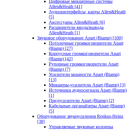
Цифровые микшерные системы
Allen&Heath
[41]
Аудиоинтерфейсы, карты Allen&Heath
[5]
Аксессуары Allen&Heath
[6]
Расширители ввода/вывода
Allen&Heath
[1]
Звуковое оборудование Apart (Biamp)
[100]
Потолочные громкоговорители Apart
(Biamp)
[27]
Корпусные громкоговорители Apart
(Biamp)
[42]
Рупорные громкоговорители Apart
(Biamp)
[7]
Усилители мощности Apart (Biamp)
[13]
Микшеры-усилители Apart (Biamp)
[3]
Источники аудиосигнала Apart (Biamp)
[1]
Предусилители Apart (Biamp)
[2]
Кабельные органайзеры Apart (Biamp)
[5]
Оборудование звукоусиления Renkus-Heinz
[38]
Управляемые звуковые колонны