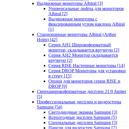
Выдвижные мониторы Albiral
[3]
Универсальные лифты для мониторов
Albiral
[2]
Выдвижные мониторы с
фиксированным углом наклона Albiral
[1]
Стационарные мониторы Albiral (Arthur
Holm)
[42]
Серия AH1 Широкоформатный
монитор, складывается вручную
[2]
Серия AH2 Монитор складывается
вручную
[2]
Серия RISE Настенные мониторы
[14]
Серия DROP Мониторы для установки
в стену
[15]
Опции для мониторов серии RISE и
DROP
[9]
Сверхширокоформатные дисплеи 21:9 Jupiter
[5]
Профессиональные дисплеи и видеостены
Samsung
[54]
Светодиодные экраны Samsung
[3]
Всепогодные дисплеи Samsung
[5]
Специальные дисплеи Samsung
[3]
Панели для видеостен Samsung
[7]