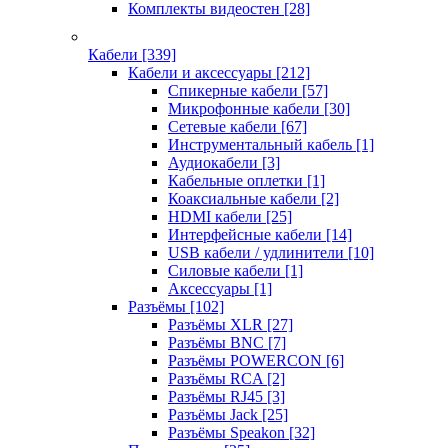
Комплекты видеостен
[28]
Кабели
[339]
Кабели и аксессуары
[212]
Спикерные кабели
[57]
Микрофонные кабели
[30]
Сетевые кабели
[67]
Инструментальный кабель
[1]
Аудиокабели
[3]
Кабельные оплетки
[1]
Коаксиальные кабели
[2]
HDMI кабели
[25]
Интерфейсные кабели
[14]
USB кабели / удлинители
[10]
Силовые кабели
[1]
Аксессуары
[1]
Разъёмы
[102]
Разъёмы XLR
[27]
Разъёмы BNC
[7]
Разъёмы POWERCON
[6]
Разъёмы RCA
[2]
Разъёмы RJ45
[3]
Разъёмы Jack
[25]
Разъёмы Speakon
[32]