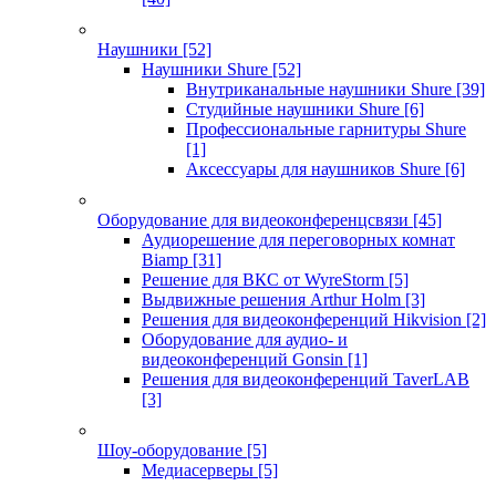
Наушники
[52]
Наушники Shure
[52]
Внутриканальные наушники Shure
[39]
Студийные наушники Shure
[6]
Профессиональные гарнитуры Shure
[1]
Аксессуары для наушников Shure
[6]
Оборудование для видеоконференцсвязи
[45]
Аудиорешение для переговорных комнат
Biamp
[31]
Решение для ВКС от WyreStorm
[5]
Выдвижные решения Arthur Holm
[3]
Решения для видеоконференций Hikvision
[2]
Оборудование для аудио- и
видеоконференций Gonsin
[1]
Решения для видеоконференций TaverLAB
[3]
Шоу-оборудование
[5]
Медиасерверы
[5]