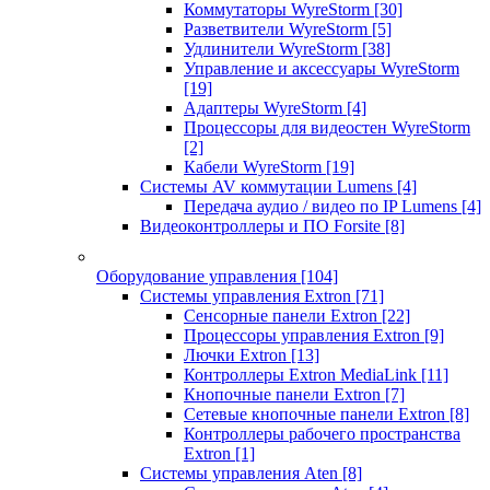
Коммутаторы WyreStorm
[30]
Разветвители WyreStorm
[5]
Удлинители WyreStorm
[38]
Управление и аксессуары WyreStorm
[19]
Адаптеры WyreStorm
[4]
Процессоры для видеостен WyreStorm
[2]
Кабели WyreStorm
[19]
Системы AV коммутации Lumens
[4]
Передача аудио / видео по IP Lumens
[4]
Видеоконтроллеры и ПО Forsite
[8]
Оборудование управления
[104]
Системы управления Extron
[71]
Сенсорные панели Extron
[22]
Процессоры управления Extron
[9]
Лючки Extron
[13]
Контроллеры Extron MediaLink
[11]
Кнопочные панели Extron
[7]
Сетевые кнопочные панели Extron
[8]
Контроллеры рабочего пространства
Extron
[1]
Системы управления Aten
[8]