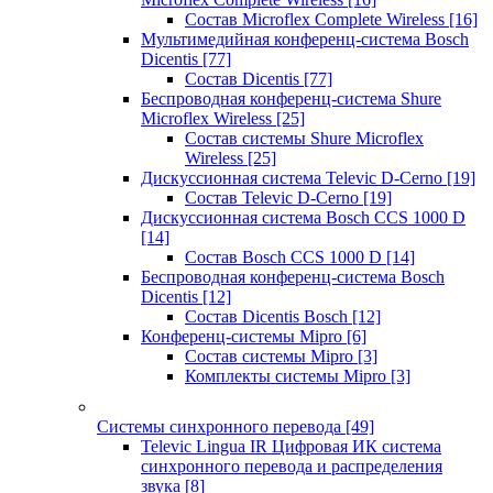
Состав Microflex Complete Wireless
[16]
Мультимедийная конференц-система Bosch
Dicentis
[77]
Состав Dicentis
[77]
Беспроводная конференц-система Shure
Microflex Wireless
[25]
Состав системы Shure Microflex
Wireless
[25]
Дискуссионная система Televic D-Cerno
[19]
Состав Televic D-Cerno
[19]
Дискуссионная система Bosch CCS 1000 D
[14]
Состав Bosch CCS 1000 D
[14]
Беспроводная конференц-система Bosch
Dicentis
[12]
Состав Dicentis Bosch
[12]
Конференц-системы Mipro
[6]
Состав системы Mipro
[3]
Комплекты системы Mipro
[3]
Системы синхронного перевода
[49]
Televic Lingua IR Цифровая ИК система
синхронного перевода и распределения
звука
[8]