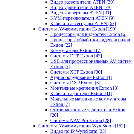
Видео разветвители ATEN
[30]
Видео удлинители ATEN
[79]
Видео конвертеры ATEN
[31]
KVM-переключатели ATEN
[9]
Кабели и аксессуары ATEN
[63]
Системы AV-коммутации Extron
[199]
Процессоры для видеостен Extron
[6]
Процессоры обработки видеосигналов
Extron
[22]
Коммутаторы Extron
[17]
Системы DTP Extron
[43]
USB для профессиональных AV-систем
Extron
[5]
Системы XTP Extron
[30]
Аудиооборудование Extron
[1]
Системы DXP Extron
[6]
Монтажные крепления Extron
[3]
Кабели и адаптеры Extron
[11]
Модульные матричные коммутаторы
Extron
[7]
Оптоволоконные удлинители Extron
[20]
Системы NAV Pro Extron
[28]
Системы AV-коммутации WyreStorm
[152]
Видео по IP WyreStorm
[35]