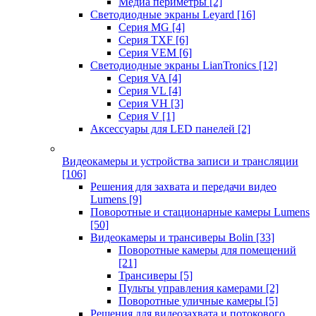
Медиа периметры
[2]
Светодиодные экраны Leyard
[16]
Серия MG
[4]
Серия TXF
[6]
Серия VEM
[6]
Светодиодные экраны LianTronics
[12]
Серия VA
[4]
Серия VL
[4]
Серия VH
[3]
Серия V
[1]
Аксессуары для LED панелей
[2]
Видеокамеры и устройства записи и трансляции
[106]
Решения для захвата и передачи видео
Lumens
[9]
Поворотные и стационарные камеры Lumens
[50]
Видеокамеры и трансиверы Bolin
[33]
Поворотные камеры для помещений
[21]
Трансиверы
[5]
Пульты управления камерами
[2]
Поворотные уличные камеры
[5]
Решения для видеозахвата и потокового