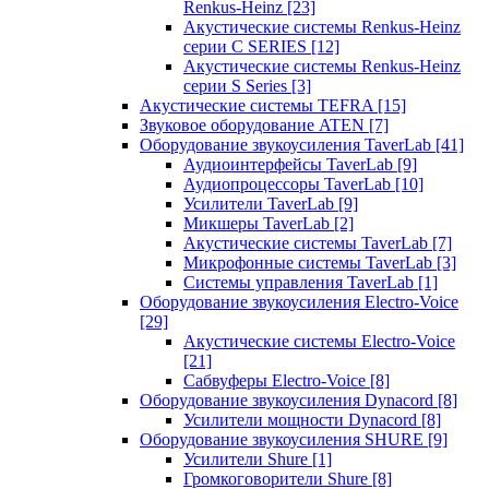
Renkus-Heinz
[23]
Акустические системы Renkus-Heinz
серии C SERIES
[12]
Акустические системы Renkus-Heinz
серии S Series
[3]
Акустические системы TEFRA
[15]
Звуковое оборудование ATEN
[7]
Оборудование звукоусиления TaverLab
[41]
Аудиоинтерфейсы TaverLab
[9]
Аудиопроцессоры TaverLab
[10]
Усилители TaverLab
[9]
Микшеры TaverLab
[2]
Акустические системы TaverLab
[7]
Микрофонные системы TaverLab
[3]
Системы управления TaverLab
[1]
Оборудование звукоусиления Electro-Voice
[29]
Акустические системы Electro-Voice
[21]
Сабвуферы Electro-Voice
[8]
Оборудование звукоусиления Dynacord
[8]
Усилители мощности Dynacord
[8]
Оборудование звукоусиления SHURE
[9]
Усилители Shure
[1]
Громкоговорители Shure
[8]