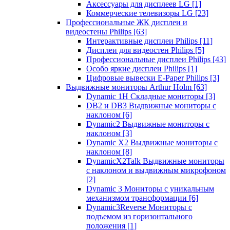
Аксессуары для дисплеев LG
[1]
Коммерческие телевизоры LG
[23]
Профессиональные ЖК дисплеи и
видеостены Philips
[63]
Интерактивные дисплеи Philips
[11]
Дисплеи для видеостен Philips
[5]
Профессиональные дисплеи Philips
[43]
Особо яркие дисплеи Philips
[1]
Цифровые вывески E-Paper Philips
[3]
Выдвижные мониторы Arthur Holm
[63]
Dynamic 1Н Складные мониторы
[3]
DB2 и DB3 Выдвижные мониторы с
наклоном
[6]
Dynamic2 Выдвижные мониторы с
наклоном
[3]
Dynamic X2 Выдвижные мониторы с
наклоном
[8]
DynamicX2Talk Выдвижные мониторы
с наклоном и выдвижным микрофоном
[2]
Dynamic 3 Мониторы с уникальным
механизмом трансформации
[6]
Dynamic3Reverse Мониторы с
подъемом из горизонтального
положения
[1]