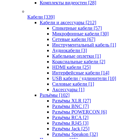
Комплекты видеостен
[28]
Кабели
[339]
Кабели и аксессуары
[212]
Спикерные кабели
[57]
Микрофонные кабели
[30]
Сетевые кабели
[67]
Инструментальный кабель
[1]
Аудиокабели
[3]
Кабельные оплетки
[1]
Коаксиальные кабели
[2]
HDMI кабели
[25]
Интерфейсные кабели
[14]
USB кабели / удлинители
[10]
Силовые кабели
[1]
Аксессуары
[1]
Разъёмы
[102]
Разъёмы XLR
[27]
Разъёмы BNC
[7]
Разъёмы POWERCON
[6]
Разъёмы RCA
[2]
Разъёмы RJ45
[3]
Разъёмы Jack
[25]
Разъёмы Speakon
[32]