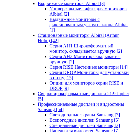
Выдвижные мониторы Albiral
[3]
Универсальные лифты для мониторов
Albiral
[2]
Выдвижные мониторы с
фиксированным углом наклона Albiral
[1]
Стационарные мониторы Albiral (Arthur
Holm)
[42]
Серия AH1 Широкоформатный
монитор, складывается вручную
[2]
Серия AH2 Монитор складывается
вручную
[2]
Серия RISE Настенные мониторы
[14]
Серия DROP Мониторы для установки
в стену
[15]
Опции для мониторов серии RISE и
DROP
[9]
Сверхширокоформатные дисплеи 21:9 Jupiter
[5]
Профессиональные дисплеи и видеостены
Samsung
[54]
Светодиодные экраны Samsung
[3]
Всепогодные дисплеи Samsung
[5]
Специальные дисплеи Samsung
[3]
Панели для видеостен Samsung
[7]