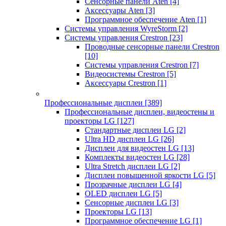
Сенсорные панели Aten
[4]
Аксессуары Aten
[3]
Программное обеспечение Aten
[1]
Системы управления WyreStorm
[2]
Системы управления Crestron
[23]
Проводные сенсорные панели Crestron
[10]
Системы управления Crestron
[7]
Видеосистемы Crestron
[5]
Аксессуары Crestron
[1]
Профессиональные дисплеи
[389]
Профессиональные дисплеи, видеостены и
проекторы LG
[127]
Стандартные дисплеи LG
[2]
Ultra HD дисплеи LG
[26]
Дисплеи для видеостен LG
[13]
Комплекты видеостен LG
[28]
Ultra Stretch дисплеи LG
[2]
Дисплеи повышенной яркости LG
[5]
Прозрачные дисплеи LG
[4]
OLED дисплеи LG
[5]
Сенсорные дисплеи LG
[3]
Проекторы LG
[13]
Программное обеспечение LG
[1]