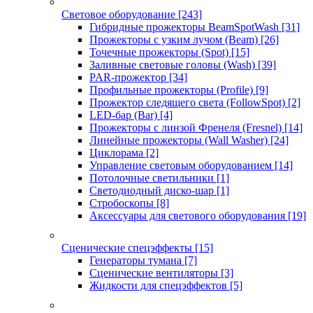
Световое оборудование
[243]
Гибридные прожекторы BeamSpotWash
[31]
Прожекторы с узким лучом (Beam)
[26]
Точечные прожекторы (Spot)
[15]
Заливные световые головы (Wash)
[39]
PAR-прожектор
[34]
Профильные прожекторы (Profile)
[9]
Прожектор следящего света (FollowSpot)
[2]
LED-бар (Bar)
[4]
Прожекторы с линзой Френеля (Fresnel)
[14]
Линейные прожекторы (Wall Washer)
[24]
Циклорама
[2]
Управление световым оборудованием
[14]
Потолочные светильники
[1]
Светодиодный диско-шар
[1]
Стробоскопы
[8]
Аксессуары для светового оборудования
[19]
Сценические спецэффекты
[15]
Генераторы тумана
[7]
Сценические вентиляторы
[3]
Жидкости для спецэффектов
[5]