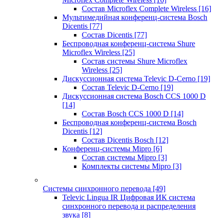
Состав Microflex Complete Wireless
[16]
Мультимедийная конференц-система Bosch
Dicentis
[77]
Состав Dicentis
[77]
Беспроводная конференц-система Shure
Microflex Wireless
[25]
Состав системы Shure Microflex
Wireless
[25]
Дискуссионная система Televic D-Cerno
[19]
Состав Televic D-Cerno
[19]
Дискуссионная система Bosch CCS 1000 D
[14]
Состав Bosch CCS 1000 D
[14]
Беспроводная конференц-система Bosch
Dicentis
[12]
Состав Dicentis Bosch
[12]
Конференц-системы Mipro
[6]
Состав системы Mipro
[3]
Комплекты системы Mipro
[3]
Системы синхронного перевода
[49]
Televic Lingua IR Цифровая ИК система
синхронного перевода и распределения
звука
[8]