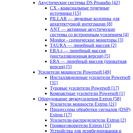
Акустические системы DS Proaudio
[42]
CX - коаксиальные точечные
источники
[15]
PILLAR — звуковые колонны для
архитектурной интеграции
[8]
ANT — активные акустические
системы со встроенным усилением
[4]
Monitor - сценические мониторы
[3]
TAURA — линейный массив
[2]
ERA-i — линейный массив
(инсталляционная версия)
[5]
ERA — линейный массив (прокатная
версия)
[5]
Усилители мощности Powersoft
[49]
Инсталляционные усилители Powersoft
[31]
Туровые усилители Powersoft
[17]
Компактные усилители Powersoft
[1]
Оборудование звукоусиления Extron
[58]
Усилители мощности Extron
[21]
Процессоры обработки сигналов (DSP)
Extron
[17]
Усилители-распределители Extron
[2]
Громкоговорители Extron
[15]
Устройства для деэмбедирования и