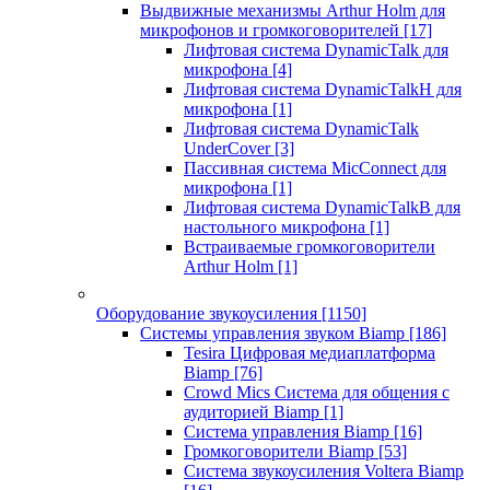
Выдвижные механизмы Arthur Holm для
микрофонов и громкоговорителей
[17]
Лифтовая система DynamicTalk для
микрофона
[4]
Лифтовая система DynamicTalkH для
микрофона
[1]
Лифтовая система DynamicTalk
UnderCover
[3]
Пассивная система MicConnect для
микрофона
[1]
Лифтовая система DynamicTalkB для
настольного микрофона
[1]
Встраиваемые громкоговорители
Arthur Holm
[1]
Оборудование звукоусиления
[1150]
Системы управления звуком Biamp
[186]
Tesira Цифровая медиаплатформа
Biamp
[76]
Crowd Mics Система для общения с
аудиторией Biamp
[1]
Система управления Biamp
[16]
Громкоговорители Biamp
[53]
Система звукоусиления Voltera Biamp