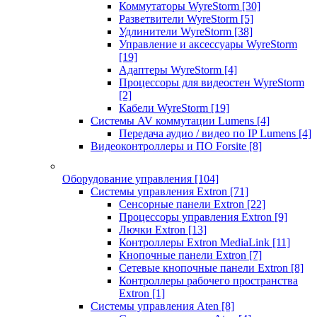
Коммутаторы WyreStorm
[30]
Разветвители WyreStorm
[5]
Удлинители WyreStorm
[38]
Управление и аксессуары WyreStorm
[19]
Адаптеры WyreStorm
[4]
Процессоры для видеостен WyreStorm
[2]
Кабели WyreStorm
[19]
Системы AV коммутации Lumens
[4]
Передача аудио / видео по IP Lumens
[4]
Видеоконтроллеры и ПО Forsite
[8]
Оборудование управления
[104]
Системы управления Extron
[71]
Сенсорные панели Extron
[22]
Процессоры управления Extron
[9]
Лючки Extron
[13]
Контроллеры Extron MediaLink
[11]
Кнопочные панели Extron
[7]
Сетевые кнопочные панели Extron
[8]
Контроллеры рабочего пространства
Extron
[1]
Системы управления Aten
[8]