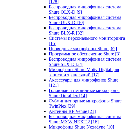
[128]
Беспроводная микрофонная система
Shure QLX-D
[9]
Беспроводная микрофонная система
Shure ULX-D
[10]
Беспроводная микрофонная система
Shure BLX-R
[32]
Системы персонального мониторинга
[16]
Проводные микрофоны Shure
[62]
Программное обеспечение Shure
[3]
Беспроводная микрофонная система
Shure SLX-D
[34]
Микрофоны Shure Motiv Digital для
записи и трансляций
[17]
Аксессуары для микрофонов Shure
[121]
Головные и петличные микрофоны
Shure DuraPlex
[14]
Субминиатюрные микрофоны Shure
TwinPlex
[39]
Антенны RF Venue
[21]
Беспроводная микрофонная система
Shure MXW NEXT 2
[16]
Микрофоны Shure Nexadyne
[10]