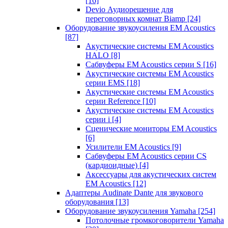
[16]
Devio Аудиорешение для
переговорных комнат Biamp
[24]
Оборудование звукоусиления EM Acoustics
[87]
Акустические системы EM Acoustics
HALO
[8]
Сабвуферы EM Acoustics серии S
[16]
Акустические системы EM Acoustics
серии EMS
[18]
Акустические системы EM Acoustics
серии Reference
[10]
Акустические системы EM Acoustics
серии i
[4]
Сценические мониторы EM Acoustics
[6]
Усилители EM Acoustics
[9]
Сабвуферы EM Acoustics серии CS
(кардиоидные)
[4]
Аксессуары для акустических систем
EM Acoustics
[12]
Адаптеры Audinate Dante для звукового
оборудования
[13]
Оборудование звукоусиления Yamaha
[254]
Потолочные громкоговорители Yamaha