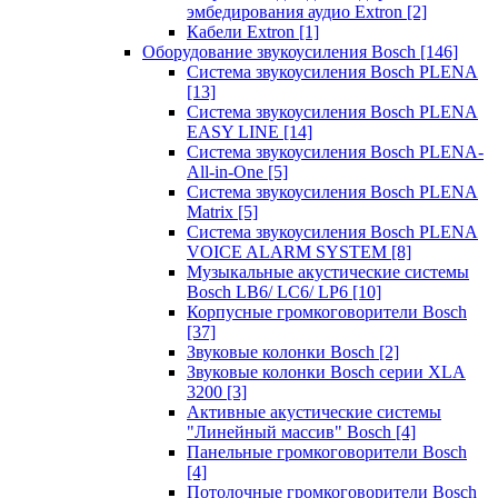
эмбедирования аудио Extron
[2]
Кабели Extron
[1]
Оборудование звукоусиления Bosch
[146]
Система звукоусиления Bosch PLENA
[13]
Система звукоусиления Bosch PLENA
EASY LINE
[14]
Система звукоусиления Bosch PLENA-
All-in-One
[5]
Система звукоусиления Bosch PLENA
Matrix
[5]
Система звукоусиления Bosch PLENA
VOICE ALARM SYSTEM
[8]
Музыкальные акустические системы
Bosch LB6/ LC6/ LP6
[10]
Корпусные громкоговорители Bosch
[37]
Звуковые колонки Bosch
[2]
Звуковые колонки Bosch серии XLA
3200
[3]
Активные акустические системы
"Линейный массив" Bosch
[4]
Панельные громкоговорители Bosch
[4]
Потолочные громкоговорители Bosch