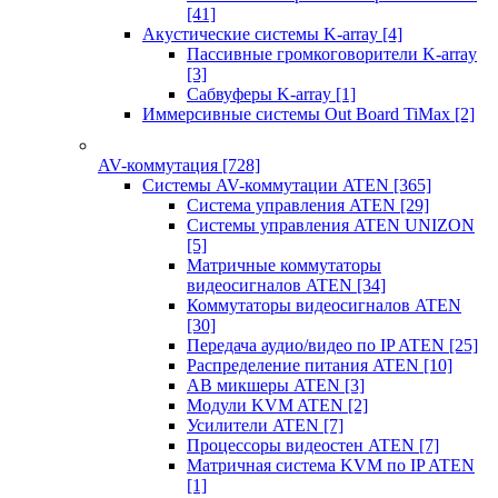
[41]
Акустические системы K-array
[4]
Пассивные громкоговорители K-array
[3]
Сабвуферы K-array
[1]
Иммерсивные системы Out Board TiMax
[2]
AV-коммутация
[728]
Системы AV-коммутации ATEN
[365]
Система управления ATEN
[29]
Системы управления ATEN UNIZON
[5]
Матричные коммутаторы
видеосигналов ATEN
[34]
Коммутаторы видеосигналов ATEN
[30]
Передача аудио/видео по IP ATEN
[25]
Распределение питания ATEN
[10]
АВ микшеры ATEN
[3]
Модули KVM ATEN
[2]
Усилители ATEN
[7]
Процессоры видеостен ATEN
[7]
Матричная система KVM по IP ATEN
[1]