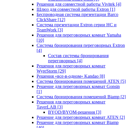
Решения для совместной работы Vivitek
[4]
Шлюз для совместной работы Extron
[1]
Беспроводная система презентации Barco
ClickShare
[12]
Система презентации Extron серии HC и
TeamWork
[3]
Решения для переговорных комнат Yamaha
[10]
Система бронирования переговорных Extron
[4]
Состав системы бронирования
переговорных
[4]
Решения для переговорных комнат
WyreStorm
[29]
Решения «все-в-одном» Kandao
[8]
Система бронирования помещений ATEN
[5]
Решение для переговорных комнат Gonsin
[1]
Система бронирования помещений Biamp
[2]
Решения для переговорных комнат
TaverLAB
[3]
BYOD/BYOM-решения
[3]
Решение для переговорных комнат ATEN
[2]
Решение для переговорных комнат Biamp
[40]