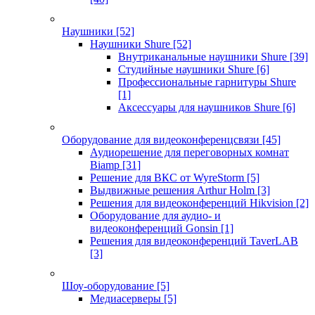
Наушники
[52]
Наушники Shure
[52]
Внутриканальные наушники Shure
[39]
Студийные наушники Shure
[6]
Профессиональные гарнитуры Shure
[1]
Аксессуары для наушников Shure
[6]
Оборудование для видеоконференцсвязи
[45]
Аудиорешение для переговорных комнат
Biamp
[31]
Решение для ВКС от WyreStorm
[5]
Выдвижные решения Arthur Holm
[3]
Решения для видеоконференций Hikvision
[2]
Оборудование для аудио- и
видеоконференций Gonsin
[1]
Решения для видеоконференций TaverLAB
[3]
Шоу-оборудование
[5]
Медиасерверы
[5]