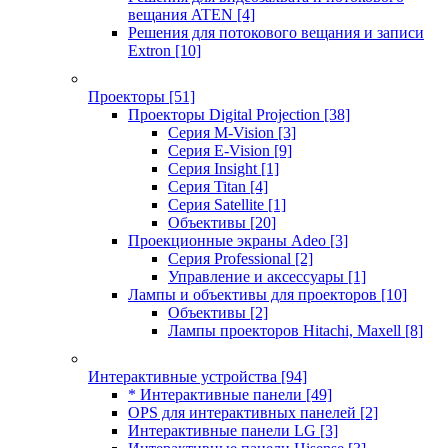
вещания ATEN
[4]
Решения для потокового вещания и записи
Extron
[10]
Проекторы
[51]
Проекторы Digital Projection
[38]
Серия M-Vision
[3]
Серия E-Vision
[9]
Серия Insight
[1]
Серия Titan
[4]
Серия Satellite
[1]
Объективы
[20]
Проекционные экраны Adeo
[3]
Серия Professional
[2]
Управление и аксессуары
[1]
Лампы и объективы для проекторов
[10]
Объективы
[2]
Лампы проекторов Hitachi, Maxell
[8]
Интерактивные устройства
[94]
* Интерактивные панели
[49]
OPS для интерактивных панелей
[2]
Интерактивные панели LG
[3]