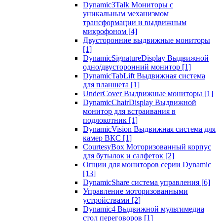
Dynamic3Talk Мониторы с
уникальным механизмом
трансформации и выдвижным
микрофоном
[4]
Двусторонние выдвижные мониторы
[1]
DynamicSignatureDisplay Выдвижной
одно/двусторонний монитор
[1]
DynamicTabLift Выдвижная система
для планшета
[1]
UnderCover Выдвижные мониторы
[1]
DynamicChairDisplay Выдвижной
монитор для встраивания в
подлокотник
[1]
DynamicVision Выдвижная система для
камер ВКС
[1]
CourtesyBox Моторизованный корпус
для бутылок и салфеток
[2]
Опции для мониторов серии Dynamic
[13]
DynamicShare система управления
[6]
Управление моторизованными
устройствами
[2]
Dynamic4 Выдвижной мультимедиа
стол переговоров
[1]