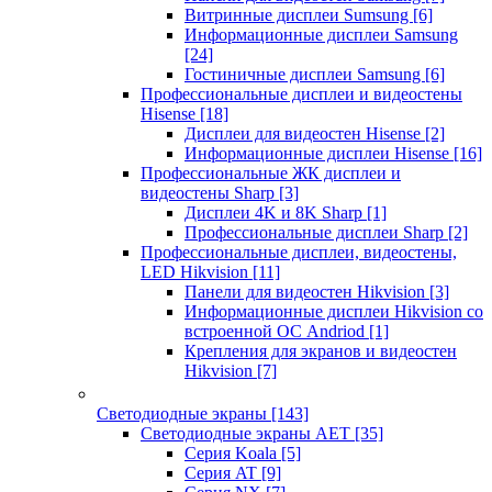
Витринные дисплеи Sumsung
[6]
Информационные дисплеи Samsung
[24]
Гостиничные дисплеи Samsung
[6]
Профессиональные дисплеи и видеостены
Hisense
[18]
Дисплеи для видеостен Hisense
[2]
Информационные дисплеи Hisense
[16]
Профессиональные ЖК дисплеи и
видеостены Sharp
[3]
Дисплеи 4K и 8K Sharp
[1]
Профессиональные дисплеи Sharp
[2]
Профессиональные дисплеи, видеостены,
LED Hikvision
[11]
Панели для видеостен Hikvision
[3]
Информационные дисплеи Hikvision со
встроенной ОС Andriod
[1]
Крепления для экранов и видеостен
Hikvision
[7]
Светодиодные экраны
[143]
Светодиодные экраны AET
[35]
Cерия Koala
[5]
Серия AT
[9]