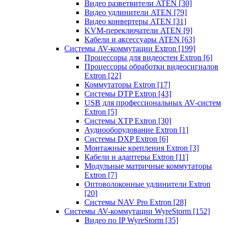
Видео разветвители ATEN
[30]
Видео удлинители ATEN
[79]
Видео конвертеры ATEN
[31]
KVM-переключатели ATEN
[9]
Кабели и аксессуары ATEN
[63]
Системы AV-коммутации Extron
[199]
Процессоры для видеостен Extron
[6]
Процессоры обработки видеосигналов
Extron
[22]
Коммутаторы Extron
[17]
Системы DTP Extron
[43]
USB для профессиональных AV-систем
Extron
[5]
Системы XTP Extron
[30]
Аудиооборудование Extron
[1]
Системы DXP Extron
[6]
Монтажные крепления Extron
[3]
Кабели и адаптеры Extron
[11]
Модульные матричные коммутаторы
Extron
[7]
Оптоволоконные удлинители Extron
[20]
Системы NAV Pro Extron
[28]
Системы AV-коммутации WyreStorm
[152]
Видео по IP WyreStorm
[35]