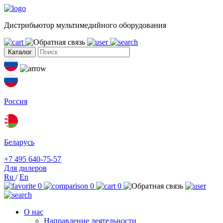
Дистрибьютор мультимедийного оборудования
Каталог
Россия
Беларусь
+7 495 640-75-57
Для дилеров
Ru
/
En
0
0
0
О нас
Направление деятельности