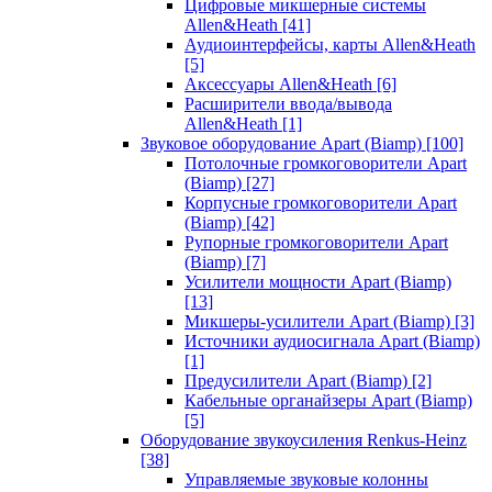
Цифровые микшерные системы
Allen&Heath
[41]
Аудиоинтерфейсы, карты Allen&Heath
[5]
Аксессуары Allen&Heath
[6]
Расширители ввода/вывода
Allen&Heath
[1]
Звуковое оборудование Apart (Biamp)
[100]
Потолочные громкоговорители Apart
(Biamp)
[27]
Корпусные громкоговорители Apart
(Biamp)
[42]
Рупорные громкоговорители Apart
(Biamp)
[7]
Усилители мощности Apart (Biamp)
[13]
Микшеры-усилители Apart (Biamp)
[3]
Источники аудиосигнала Apart (Biamp)
[1]
Предусилители Apart (Biamp)
[2]
Кабельные органайзеры Apart (Biamp)
[5]
Оборудование звукоусиления Renkus-Heinz
[38]
Управляемые звуковые колонны