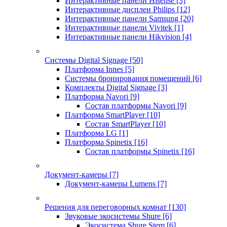
Интерактивные панели Hisense
[3]
Интерактивные дисплеи Philips
[12]
Интерактивные панели Samsung
[20]
Интерактивные панели Vivitek
[1]
Интерактивные панели Hikvision
[4]
Системы Digital Signage
[50]
Платформа Innes
[5]
Системы бронирования помещений
[6]
Комплекты Digital Signage
[3]
Платформа Navori
[9]
Состав платформы Navori
[9]
Платформа SmartPlayer
[10]
Состав SmartPlayer
[10]
Платформа LG
[1]
Платформа Spinetix
[16]
Состав платформы Spinetix
[16]
Документ-камеры
[7]
Документ-камеры Lumens
[7]
Решения для переговорных комнат
[130]
Звуковые экосистемы Shure
[6]
Экосистема Shure Stem
[6]