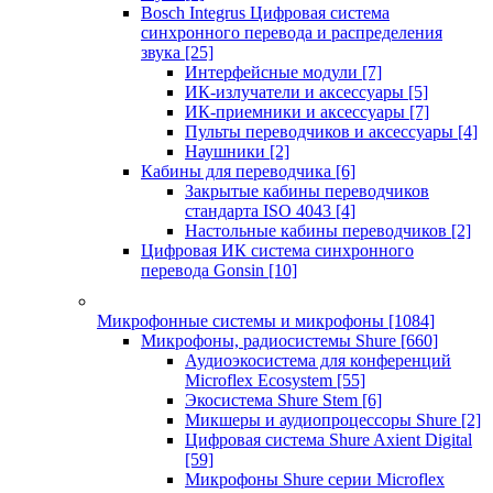
Bosch Integrus Цифровая система
синхронного перевода и распределения
звука
[25]
Интерфейсные модули
[7]
ИК-излучатели и аксессуары
[5]
ИК-приемники и аксессуары
[7]
Пульты переводчиков и аксессуары
[4]
Наушники
[2]
Кабины для переводчика
[6]
Закрытые кабины переводчиков
стандарта ISO 4043
[4]
Настольные кабины переводчиков
[2]
Цифровая ИК система синхронного
перевода Gonsin
[10]
Микрофонные системы и микрофоны
[1084]
Микрофоны, радиосистемы Shure
[660]
Аудиоэкосистема для конференций
Microflex Ecosystem
[55]
Экосистема Shure Stem
[6]
Микшеры и аудиопроцессоры Shure
[2]
Цифровая система Shure Axient Digital
[59]
Микрофоны Shure серии Microflex