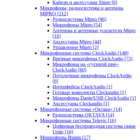
Кабели и аксессуары Shure
[6]
Микрофоны, радиосистемы и антенны
MIPRO
[212]
Радиосистемы Mipro
[96]
Микрофоны Mipro
[54]
Антенны и антенные усилители Mipro
[16]
Аксессуары Mipro
[44]
Управление Mipro
[2]
Микрофонные системы ClockAudio
[148]
Врезные микрофоны ClockAudio
[75]
Микрофоны на «гусиной шее»
ClockAudio
[60]
Потолочные микрофоны ClockAudio
[9]
Интерфейсы ClockAudio
[1]
Готовые комплекты Clockaudio
[1]
Микрофоны Dante/USB ClockAudio
[1]
Аксессуары Clockaudio
[1]
Микрофонные системы «Октава»
[14]
Радиосистемы OKTAVA
[14]
Микрофонные системы Televic
[16]
Цифровая беспроводная система связи
Unite
[16]
Микрофоны Biamp
[17]