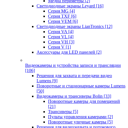
Медиа периметры
[2]
Светодиодные экраны Leyard
[16]
Серия MG
[4]
Серия TXF
[6]
Серия VEM
[6]
Светодиодные экраны LianTronics
[12]
Серия VA
[4]
Серия VL
[4]
Серия VH
[3]
Серия V
[1]
Аксессуары для LED панелей
[2]
Видеокамеры и устройства записи и трансляции
[106]
Решения для захвата и передачи видео
Lumens
[9]
Поворотные и стационарные камеры Lumens
[50]
Видеокамеры и трансиверы Bolin
[33]
Поворотные камеры для помещений
[21]
Трансиверы
[5]
Пульты управления камерами
[2]
Поворотные уличные камеры
[5]
Решения для видеозахвата и потокового