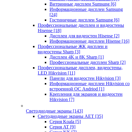
Витринные дисплеи Sumsung
[6]
Информационные дисплеи Samsung
[24]
Гостиничные дисплеи Samsung
[6]
Профессиональные дисплеи и видеостены
Hisense
[18]
Дисплеи для видеостен Hisense
[2]
Информационные дисплеи Hisense
[16]
Профессиональные ЖК дисплеи и
видеостены Sharp
[3]
Дисплеи 4K и 8K Sharp
[1]
Профессиональные дисплеи Sharp
[2]
Профессиональные дисплеи, видеостены,
LED Hikvision
[11]
Панели для видеостен Hikvision
[3]
Информационные дисплеи Hikvision со
встроенной ОС Andriod
[1]
Крепления для экранов и видеостен
Hikvision
[7]
Светодиодные экраны
[143]
Светодиодные экраны AET
[35]
Cерия Koala
[5]
Серия AT
[9]