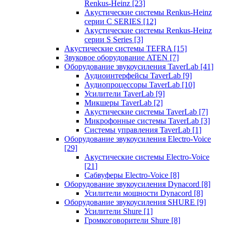
Renkus-Heinz
[23]
Акустические системы Renkus-Heinz
серии C SERIES
[12]
Акустические системы Renkus-Heinz
серии S Series
[3]
Акустические системы TEFRA
[15]
Звуковое оборудование ATEN
[7]
Оборудование звукоусиления TaverLab
[41]
Аудиоинтерфейсы TaverLab
[9]
Аудиопроцессоры TaverLab
[10]
Усилители TaverLab
[9]
Микшеры TaverLab
[2]
Акустические системы TaverLab
[7]
Микрофонные системы TaverLab
[3]
Системы управления TaverLab
[1]
Оборудование звукоусиления Electro-Voice
[29]
Акустические системы Electro-Voice
[21]
Сабвуферы Electro-Voice
[8]
Оборудование звукоусиления Dynacord
[8]
Усилители мощности Dynacord
[8]
Оборудование звукоусиления SHURE
[9]
Усилители Shure
[1]
Громкоговорители Shure
[8]