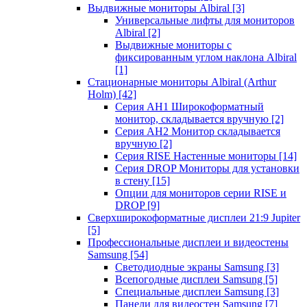
Выдвижные мониторы Albiral
[3]
Универсальные лифты для мониторов
Albiral
[2]
Выдвижные мониторы с
фиксированным углом наклона Albiral
[1]
Стационарные мониторы Albiral (Arthur
Holm)
[42]
Серия AH1 Широкоформатный
монитор, складывается вручную
[2]
Серия AH2 Монитор складывается
вручную
[2]
Серия RISE Настенные мониторы
[14]
Серия DROP Мониторы для установки
в стену
[15]
Опции для мониторов серии RISE и
DROP
[9]
Сверхширокоформатные дисплеи 21:9 Jupiter
[5]
Профессиональные дисплеи и видеостены
Samsung
[54]
Светодиодные экраны Samsung
[3]
Всепогодные дисплеи Samsung
[5]
Специальные дисплеи Samsung
[3]
Панели для видеостен Samsung
[7]