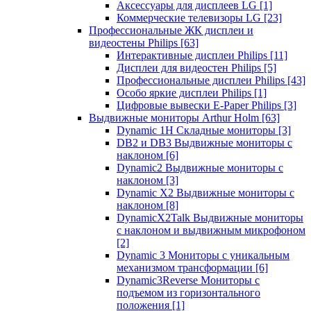
Аксессуары для дисплеев LG
[1]
Коммерческие телевизоры LG
[23]
Профессиональные ЖК дисплеи и
видеостены Philips
[63]
Интерактивные дисплеи Philips
[11]
Дисплеи для видеостен Philips
[5]
Профессиональные дисплеи Philips
[43]
Особо яркие дисплеи Philips
[1]
Цифровые вывески E-Paper Philips
[3]
Выдвижные мониторы Arthur Holm
[63]
Dynamic 1Н Складные мониторы
[3]
DB2 и DB3 Выдвижные мониторы с
наклоном
[6]
Dynamic2 Выдвижные мониторы с
наклоном
[3]
Dynamic X2 Выдвижные мониторы с
наклоном
[8]
DynamicX2Talk Выдвижные мониторы
с наклоном и выдвижным микрофоном
[2]
Dynamic 3 Мониторы с уникальным
механизмом трансформации
[6]
Dynamic3Reverse Мониторы с
подъемом из горизонтального
положения
[1]