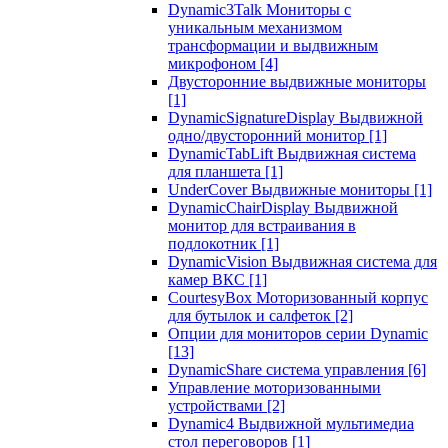
Dynamic3Talk Мониторы с
уникальным механизмом
трансформации и выдвижным
микрофоном
[4]
Двусторонние выдвижные мониторы
[1]
DynamicSignatureDisplay Выдвижной
одно/двусторонний монитор
[1]
DynamicTabLift Выдвижная система
для планшета
[1]
UnderCover Выдвижные мониторы
[1]
DynamicChairDisplay Выдвижной
монитор для встраивания в
подлокотник
[1]
DynamicVision Выдвижная система для
камер ВКС
[1]
CourtesyBox Моторизованный корпус
для бутылок и салфеток
[2]
Опции для мониторов серии Dynamic
[13]
DynamicShare система управления
[6]
Управление моторизованными
устройствами
[2]
Dynamic4 Выдвижной мультимедиа
стол переговоров
[1]