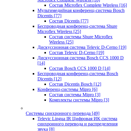
Состав Microflex Complete Wireless
[16]
Мультимедийная конференц-система Bosch
Dicentis
[77]
Состав Dicentis
[77]
Беспроводная конференц-система Shure
Microflex Wireless
[25]
Состав системы Shure Microflex
Wireless
[25]
Дискуссионная система Televic D-Cerno
[19]
Состав Televic D-Cerno
[19]
Дискуссионная система Bosch CCS 1000 D
[14]
Состав Bosch CCS 1000 D
[14]
Беспроводная конференц-система Bosch
Dicentis
[12]
Состав Dicentis Bosch
[12]
Конференц-системы Mipro
[6]
Состав системы Mipro
[3]
Комплекты системы Mipro
[3]
Системы синхронного перевода
[49]
Televic Lingua IR Цифровая ИК система
синхронного перевода и распределения
звука
[8]