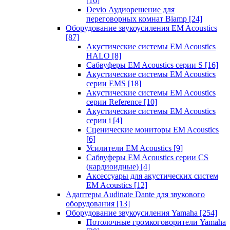
[16]
Devio Аудиорешение для
переговорных комнат Biamp
[24]
Оборудование звукоусиления EM Acoustics
[87]
Акустические системы EM Acoustics
HALO
[8]
Сабвуферы EM Acoustics серии S
[16]
Акустические системы EM Acoustics
серии EMS
[18]
Акустические системы EM Acoustics
серии Reference
[10]
Акустические системы EM Acoustics
серии i
[4]
Сценические мониторы EM Acoustics
[6]
Усилители EM Acoustics
[9]
Сабвуферы EM Acoustics серии CS
(кардиоидные)
[4]
Аксессуары для акустических систем
EM Acoustics
[12]
Адаптеры Audinate Dante для звукового
оборудования
[13]
Оборудование звукоусиления Yamaha
[254]
Потолочные громкоговорители Yamaha