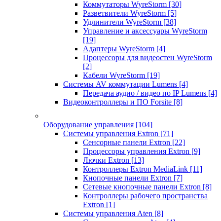
Коммутаторы WyreStorm
[30]
Разветвители WyreStorm
[5]
Удлинители WyreStorm
[38]
Управление и аксессуары WyreStorm
[19]
Адаптеры WyreStorm
[4]
Процессоры для видеостен WyreStorm
[2]
Кабели WyreStorm
[19]
Системы AV коммутации Lumens
[4]
Передача аудио / видео по IP Lumens
[4]
Видеоконтроллеры и ПО Forsite
[8]
Оборудование управления
[104]
Системы управления Extron
[71]
Сенсорные панели Extron
[22]
Процессоры управления Extron
[9]
Лючки Extron
[13]
Контроллеры Extron MediaLink
[11]
Кнопочные панели Extron
[7]
Сетевые кнопочные панели Extron
[8]
Контроллеры рабочего пространства
Extron
[1]
Системы управления Aten
[8]