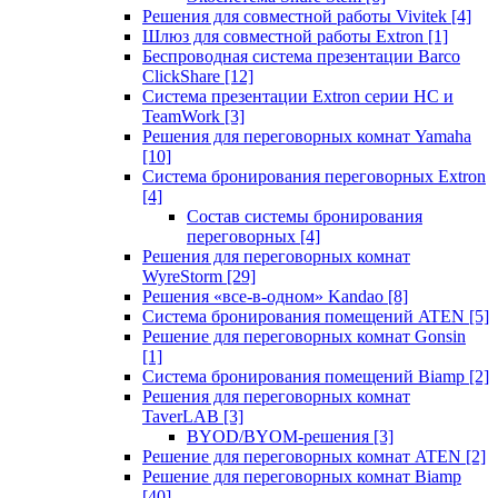
Решения для совместной работы Vivitek
[4]
Шлюз для совместной работы Extron
[1]
Беспроводная система презентации Barco
ClickShare
[12]
Система презентации Extron серии HC и
TeamWork
[3]
Решения для переговорных комнат Yamaha
[10]
Система бронирования переговорных Extron
[4]
Состав системы бронирования
переговорных
[4]
Решения для переговорных комнат
WyreStorm
[29]
Решения «все-в-одном» Kandao
[8]
Система бронирования помещений ATEN
[5]
Решение для переговорных комнат Gonsin
[1]
Система бронирования помещений Biamp
[2]
Решения для переговорных комнат
TaverLAB
[3]
BYOD/BYOM-решения
[3]
Решение для переговорных комнат ATEN
[2]
Решение для переговорных комнат Biamp
[40]