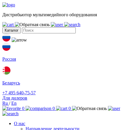
Дистрибьютор мультимедийного оборудования
Каталог
Россия
Беларусь
+7 495 640-75-57
Для дилеров
Ru
/
En
0
0
0
О нас
Направление деятельности