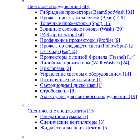
Световое оборудование
[243]
Гибридные прожекторы BeamSpotWash
[31]
Прожекторы с узким лучом (Beam)
[26]
Точечные прожекторы (Spot)
[15]
Заливные световые головы (Wash)
[39]
PAR-прожектор
[34]
Профильные прожекторы (Profile)
[9]
Прожектор следящего света (FollowSpot)
[2]
LED-бар (Bar)
[4]
Прожекторы с линзой Френеля (Fresnel)
[14]
Линейные прожекторы (Wall Washer)
[24]
Циклорама
[2]
Управление световым оборудованием
[14]
Потолочные светильники
[1]
Светодиодный диско-шар
[1]
Стробоскопы
[8]
Аксессуары для светового оборудования
[19]
Сценические спецэффекты
[15]
Генераторы тумана
[7]
Сценические вентиляторы
[3]
Жидкости для спецэффектов
[5]