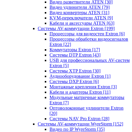
Видео разветвители ATEN
[30]
Видео удлинители ATEN
[79]
Видео конвертеры ATEN
[31]
KVM-переключатели ATEN
[9]
Кабели и аксессуары ATEN
[63]
Системы AV-коммутации Extron
[199]
Процессоры для видеостен Extron
[6]
Процессоры обработки видеосигналов
Extron
[22]
Коммутаторы Extron
[17]
Системы DTP Extron
[43]
USB для профессиональных AV-систем
Extron
[5]
Системы XTP Extron
[30]
Аудиооборудование Extron
[1]
Системы DXP Extron
[6]
Монтажные крепления Extron
[3]
Кабели и адаптеры Extron
[11]
Модульные матричные коммутаторы
Extron
[7]
Оптоволоконные удлинители Extron
[20]
Системы NAV Pro Extron
[28]
Системы AV-коммутации WyreStorm
[152]
Видео по IP WyreStorm
[35]