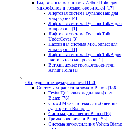
Выдвижные механизмы Arthur Holm для
микрофонов и громкоговорителей
[17]
Лифтовая система DynamicTalk для
микрофона
[4]
Лифтовая система DynamicTalkH для
микрофона
[1]
Лифтовая система DynamicTalk
UnderCover
[3]
Пассивная система MicConnect для
микрофона
[1]
Лифтовая система DynamicTalkB для
настольного микрофона
[1]
Встраиваемые громкоговорители
Arthur Holm
[1]
Оборудование звукоусиления
[1150]
Системы управления звуком Biamp
[186]
Tesira Цифровая медиаплатформа
Biamp
[76]
Crowd Mics Система для общения с
аудиторией Biamp
[1]
Система управления Biamp
[16]
Громкоговорители Biamp
[53]
Система звукоусиления Voltera Biamp