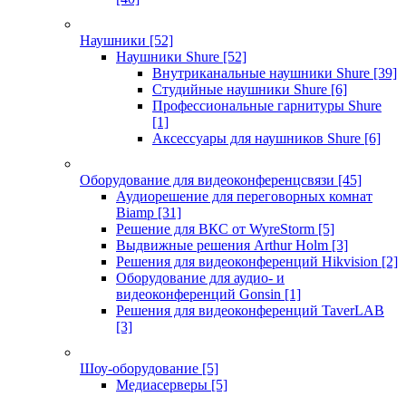
Наушники
[52]
Наушники Shure
[52]
Внутриканальные наушники Shure
[39]
Студийные наушники Shure
[6]
Профессиональные гарнитуры Shure
[1]
Аксессуары для наушников Shure
[6]
Оборудование для видеоконференцсвязи
[45]
Аудиорешение для переговорных комнат
Biamp
[31]
Решение для ВКС от WyreStorm
[5]
Выдвижные решения Arthur Holm
[3]
Решения для видеоконференций Hikvision
[2]
Оборудование для аудио- и
видеоконференций Gonsin
[1]
Решения для видеоконференций TaverLAB
[3]
Шоу-оборудование
[5]
Медиасерверы
[5]