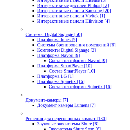
Интерактивные панели Hisense
[3]
Интерактивные дисплеи Philips
[12]
Интерактивные панели Samsung
[20]
Интерактивные панели Vivitek
[1]
Интерактивные панели Hikvision
[4]
Системы Digital Signage
[50]
Платформа Innes
[5]
Системы бронирования помещений
[6]
Комплекты Digital Signage
[3]
Платформа Navori
[9]
Состав платформы Navori
[9]
Платформа SmartPlayer
[10]
Состав SmartPlayer
[10]
Платформа LG
[1]
Платформа Spinetix
[16]
Состав платформы Spinetix
[16]
Документ-камеры
[7]
Документ-камеры Lumens
[7]
Решения для переговорных комнат
[130]
Звуковые экосистемы Shure
[6]
Экосистема Shure Stem
[6]