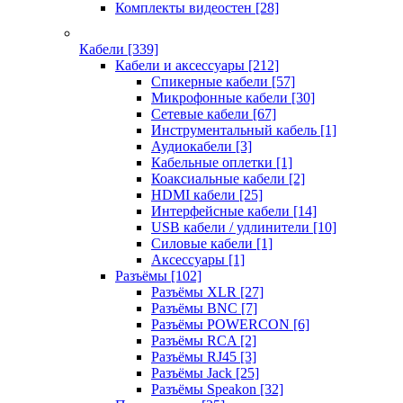
Комплекты видеостен
[28]
Кабели
[339]
Кабели и аксессуары
[212]
Спикерные кабели
[57]
Микрофонные кабели
[30]
Сетевые кабели
[67]
Инструментальный кабель
[1]
Аудиокабели
[3]
Кабельные оплетки
[1]
Коаксиальные кабели
[2]
HDMI кабели
[25]
Интерфейсные кабели
[14]
USB кабели / удлинители
[10]
Силовые кабели
[1]
Аксессуары
[1]
Разъёмы
[102]
Разъёмы XLR
[27]
Разъёмы BNC
[7]
Разъёмы POWERCON
[6]
Разъёмы RCA
[2]
Разъёмы RJ45
[3]
Разъёмы Jack
[25]
Разъёмы Speakon
[32]