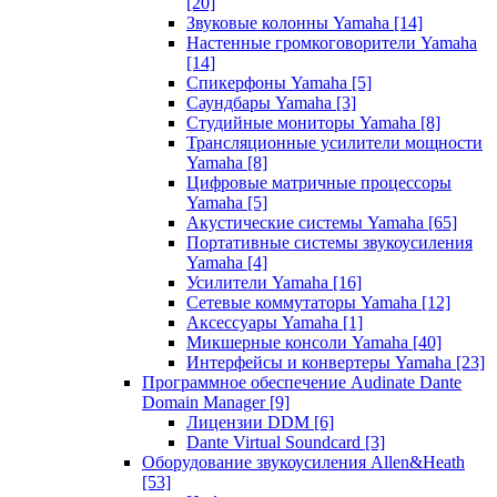
[20]
Звуковые колонны Yamaha
[14]
Настенные громкоговорители Yamaha
[14]
Спикерфоны Yamaha
[5]
Саундбары Yamaha
[3]
Студийные мониторы Yamaha
[8]
Трансляционные усилители мощности
Yamaha
[8]
Цифровые матричные процессоры
Yamaha
[5]
Акустические системы Yamaha
[65]
Портативные системы звукоусиления
Yamaha
[4]
Усилители Yamaha
[16]
Сетевые коммутаторы Yamaha
[12]
Аксессуары Yamaha
[1]
Микшерные консоли Yamaha
[40]
Интерфейсы и конвертеры Yamaha
[23]
Программное обеспечение Audinate Dante
Domain Manager
[9]
Лицензии DDM
[6]
Dante Virtual Soundcard
[3]
Оборудование звукоусиления Allen&Heath
[53]