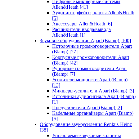
Цифровые микшерные системы
Allen&Heath
[41]
Аудиоинтерфейсы, карты Allen&Heath
[5]
Аксессуары Allen&Heath
[6]
Расширители ввода/вывода
Allen&Heath
[1]
Звуковое оборудование Apart (Biamp)
[100]
Потолочные громкоговорители Apart
(Biamp)
[27]
Корпусные громкоговорители Apart
(Biamp)
[42]
Рупорные громкоговорители Apart
(Biamp)
[7]
Усилители мощности Apart (Biamp)
[13]
Микшеры-усилители Apart (Biamp)
[3]
Источники аудиосигнала Apart (Biamp)
[1]
Предусилители Apart (Biamp)
[2]
Кабельные органайзеры Apart (Biamp)
[5]
Оборудование звукоусиления Renkus-Heinz
[38]
Управляемые звуковые колонны