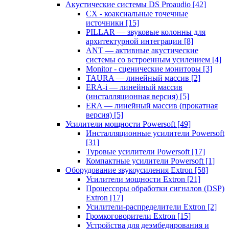
Акустические системы DS Proaudio
[42]
CX - коаксиальные точечные
источники
[15]
PILLAR — звуковые колонны для
архитектурной интеграции
[8]
ANT — активные акустические
системы со встроенным усилением
[4]
Monitor - сценические мониторы
[3]
TAURA — линейный массив
[2]
ERA-i — линейный массив
(инсталляционная версия)
[5]
ERA — линейный массив (прокатная
версия)
[5]
Усилители мощности Powersoft
[49]
Инсталляционные усилители Powersoft
[31]
Туровые усилители Powersoft
[17]
Компактные усилители Powersoft
[1]
Оборудование звукоусиления Extron
[58]
Усилители мощности Extron
[21]
Процессоры обработки сигналов (DSP)
Extron
[17]
Усилители-распределители Extron
[2]
Громкоговорители Extron
[15]
Устройства для деэмбедирования и