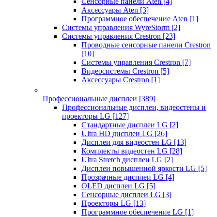
Сенсорные панели Aten
[4]
Аксессуары Aten
[3]
Программное обеспечение Aten
[1]
Системы управления WyreStorm
[2]
Системы управления Crestron
[23]
Проводные сенсорные панели Crestron
[10]
Системы управления Crestron
[7]
Видеосистемы Crestron
[5]
Аксессуары Crestron
[1]
Профессиональные дисплеи
[389]
Профессиональные дисплеи, видеостены и
проекторы LG
[127]
Стандартные дисплеи LG
[2]
Ultra HD дисплеи LG
[26]
Дисплеи для видеостен LG
[13]
Комплекты видеостен LG
[28]
Ultra Stretch дисплеи LG
[2]
Дисплеи повышенной яркости LG
[5]
Прозрачные дисплеи LG
[4]
OLED дисплеи LG
[5]
Сенсорные дисплеи LG
[3]
Проекторы LG
[13]
Программное обеспечение LG
[1]