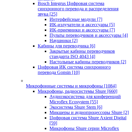
Bosch Integrus Цифровая система
синхронного перевода и распределения
звука
[25]
Интерфейсные модули
[7]
ИК-излучатели и аксессуары
[5]
ИК-приемники и аксессуары
[7]
Пульты переводчиков и аксессуары
[4]
Наушники
[2]
Кабины для переводчика
[6]
Закрытые кабины переводчиков
стандарта ISO 4043
[4]
Настольные кабины переводчиков
[2]
Цифровая ИК система синхронного
перевода Gonsin
[10]
Микрофонные системы и микрофоны
[1084]
Микрофоны, радиосистемы Shure
[660]
Аудиоэкосистема для конференций
Microflex Ecosystem
[55]
Экосистема Shure Stem
[6]
Микшеры и аудиопроцессоры Shure
[2]
Цифровая система Shure Axient Digital
[59]
Микрофоны Shure серии Microflex