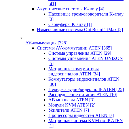
[41]
Акустические системы K-array
[4]
Пассивные громкоговорители K-array
[3]
Сабвуферы K-array
[1]
Иммерсивные системы Out Board TiMax
[2]
AV-коммутация
[728]
Системы AV-коммутации ATEN
[365]
Система управления ATEN
[29]
Системы управления ATEN UNIZON
[5]
Матричные коммутаторы
видеосигналов ATEN
[34]
Коммутаторы видеосигналов ATEN
[30]
Передача аудио/видео по IP ATEN
[25]
Распределение питания ATEN
[10]
АВ микшеры ATEN
[3]
Модули KVM ATEN
[2]
Усилители ATEN
[7]
Процессоры видеостен ATEN
[7]
Матричная система KVM по IP ATEN
[1]