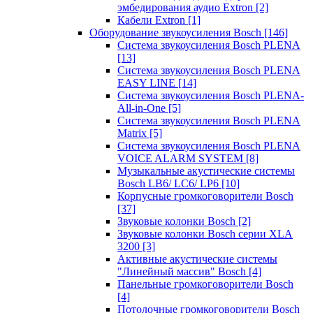
эмбедирования аудио Extron
[2]
Кабели Extron
[1]
Оборудование звукоусиления Bosch
[146]
Система звукоусиления Bosch PLENA
[13]
Система звукоусиления Bosch PLENA
EASY LINE
[14]
Система звукоусиления Bosch PLENA-
All-in-One
[5]
Система звукоусиления Bosch PLENA
Matrix
[5]
Система звукоусиления Bosch PLENA
VOICE ALARM SYSTEM
[8]
Музыкальные акустические системы
Bosch LB6/ LC6/ LP6
[10]
Корпусные громкоговорители Bosch
[37]
Звуковые колонки Bosch
[2]
Звуковые колонки Bosch серии XLA
3200
[3]
Активные акустические системы
"Линейный массив" Bosch
[4]
Панельные громкоговорители Bosch
[4]
Потолочные громкоговорители Bosch