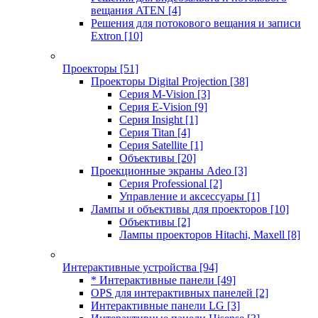
вещания ATEN
[4]
Решения для потокового вещания и записи
Extron
[10]
Проекторы
[51]
Проекторы Digital Projection
[38]
Серия M-Vision
[3]
Серия E-Vision
[9]
Серия Insight
[1]
Серия Titan
[4]
Серия Satellite
[1]
Объективы
[20]
Проекционные экраны Adeo
[3]
Серия Professional
[2]
Управление и аксессуары
[1]
Лампы и объективы для проекторов
[10]
Объективы
[2]
Лампы проекторов Hitachi, Maxell
[8]
Интерактивные устройства
[94]
* Интерактивные панели
[49]
OPS для интерактивных панелей
[2]
Интерактивные панели LG
[3]