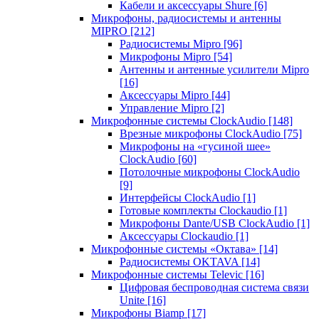
Кабели и аксессуары Shure
[6]
Микрофоны, радиосистемы и антенны
MIPRO
[212]
Радиосистемы Mipro
[96]
Микрофоны Mipro
[54]
Антенны и антенные усилители Mipro
[16]
Аксессуары Mipro
[44]
Управление Mipro
[2]
Микрофонные системы ClockAudio
[148]
Врезные микрофоны ClockAudio
[75]
Микрофоны на «гусиной шее»
ClockAudio
[60]
Потолочные микрофоны ClockAudio
[9]
Интерфейсы ClockAudio
[1]
Готовые комплекты Clockaudio
[1]
Микрофоны Dante/USB ClockAudio
[1]
Аксессуары Clockaudio
[1]
Микрофонные системы «Октава»
[14]
Радиосистемы OKTAVA
[14]
Микрофонные системы Televic
[16]
Цифровая беспроводная система связи
Unite
[16]
Микрофоны Biamp
[17]