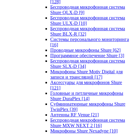
[128]
Беспроводная микрофонная система
Shure QLX-D
[9]
Беспроводная микрофонная система
Shure ULX-D
[10]
Беспроводная микрофонная система
Shure BLX-R
[32]
Системы персонального мониторинга
[16]
Проводные микрофоны Shure
[62]
Программное обеспечение Shure
[3]
Беспроводная микрофонная система
Shure SLX-D
[34]
Микрофоны Shure Motiv Digital для
записи и трансляций
[17]
Аксессуары для микрофонов Shure
[121]
Головные и петличные микрофоны
Shure DuraPlex
[14]
Субминиатюрные микрофоны Shure
TwinPlex
[39]
Антенны RF Venue
[21]
Беспроводная микрофонная система
Shure MXW NEXT 2
[16]
Микрофоны Shure Nexadyne
[10]