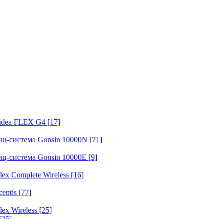
fidea FLEX G4
[17]
нц-система Gonsin 10000N
[71]
нц-система Gonsin 10000E
[9]
ex Complete Wireless
[16]
entis
[77]
ex Wireless
[25]
[25]