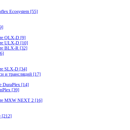
flex Ecosystem
[55]
9]
ure QLX-D
[9]
ure ULX-D
[10]
ure BLX-R
[32]
6]
ure SLX-D
[34]
иси и трансляций
[17]
e DuraPlex
[14]
nPlex
[39]
hure MXW NEXT 2
[16]
O
[212]