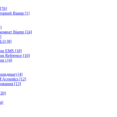
[76]
иторией Biamp
[1]
]
 комнат Biamp
[24]
]
HALO
[8]
ерии EMS
[18]
ии Reference
[10]
ии i
[4]
диоидные)
[4]
 Acoustics
[12]
удования
[13]
[20]
4]