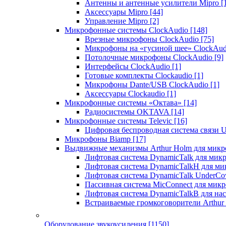
Антенны и антенные усилители Mipro
[
Аксессуары Mipro
[44]
Управление Mipro
[2]
Микрофонные системы ClockAudio
[148]
Врезные микрофоны ClockAudio
[75]
Микрофоны на «гусиной шее» ClockAu
Потолочные микрофоны ClockAudio
[9]
Интерфейсы ClockAudio
[1]
Готовые комплекты Clockaudio
[1]
Микрофоны Dante/USB ClockAudio
[1]
Аксессуары Clockaudio
[1]
Микрофонные системы «Октава»
[14]
Радиосистемы OKTAVA
[14]
Микрофонные системы Televic
[16]
Цифровая беспроводная система связи U
Микрофоны Biamp
[17]
Выдвижные механизмы Arthur Holm для микр
Лифтовая система DynamicTalk для ми
Лифтовая система DynamicTalkH для м
Лифтовая система DynamicTalk UnderCo
Пассивная система MicConnect для мик
Лифтовая система DynamicTalkB для на
Встраиваемые громкоговорители Arthu
Оборудование звукоусиления
[1150]