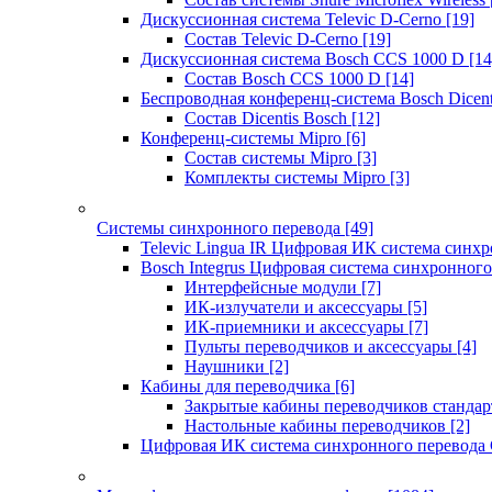
Дискуссионная система Televic D-Cerno
[19]
Состав Televic D-Cerno
[19]
Дискуссионная система Bosch CCS 1000 D
[14
Состав Bosch CCS 1000 D
[14]
Беспроводная конференц-система Bosch Dicen
Состав Dicentis Bosch
[12]
Конференц-системы Mipro
[6]
Состав системы Mipro
[3]
Комплекты системы Mipro
[3]
Системы синхронного перевода
[49]
Televic Lingua IR Цифровая ИК система синхр
Bosch Integrus Цифровая система синхронного
Интерфейсные модули
[7]
ИК-излучатели и аксессуары
[5]
ИК-приемники и аксессуары
[7]
Пульты переводчиков и аксессуары
[4]
Наушники
[2]
Кабины для переводчика
[6]
Закрытые кабины переводчиков стандар
Настольные кабины переводчиков
[2]
Цифровая ИК система синхронного перевода