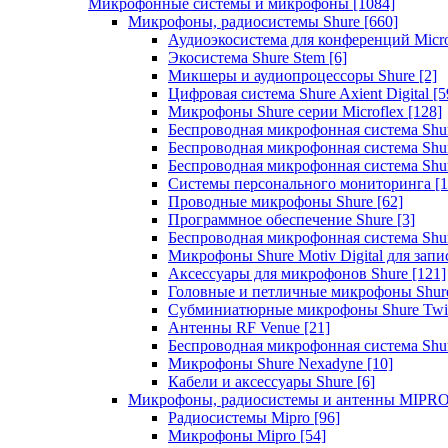
Микрофонные системы и микрофоны
[1084]
Микрофоны, радиосистемы Shure
[660]
Аудиоэкосистема для конференций Micro
Экосистема Shure Stem
[6]
Микшеры и аудиопроцессоры Shure
[2]
Цифровая система Shure Axient Digital
[5
Микрофоны Shure серии Microflex
[128]
Беспроводная микрофонная система Sh
Беспроводная микрофонная система Sh
Беспроводная микрофонная система Sh
Системы персонального мониторинга
[1
Проводные микрофоны Shure
[62]
Программное обеспечение Shure
[3]
Беспроводная микрофонная система Sh
Микрофоны Shure Motiv Digital для зап
Аксессуары для микрофонов Shure
[121]
Головные и петличные микрофоны Shur
Субминиатюрные микрофоны Shure Twi
Антенны RF Venue
[21]
Беспроводная микрофонная система S
Микрофоны Shure Nexadyne
[10]
Кабели и аксессуары Shure
[6]
Микрофоны, радиосистемы и антенны MIPR
Радиосистемы Mipro
[96]
Микрофоны Mipro
[54]