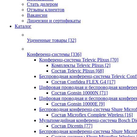
Стать дилером
Отзывы клиентов
Вакансии
Лицензии и сертификаты
Каталог
Уцененные товары
[32]
Конференц-системы
[336]
Конференц-система Televic Plixus
[70]
Комплекты Televic Plixus
[2]
Состав Televic Plixus
[68]
Беспроводная конференц-система Televic Con
Состав Confidea FLEX G4
[17]
Цифровая проводная и беспроводная конфере
Состав Gonsin 10000N
[71]
Цифровая проводная и беспроводная конфере
Состав Gonsin 10000E
[9]
Беспроводная конференц-система Shure Microfl
Состав Microflex Complete Wireless
[16]
Мультимедийная конференц-система Bosch Dic
Состав Dicentis
[77]
Беспроводная конференц-система Shure Microfl
Состав системы Shure Microflex Wireless