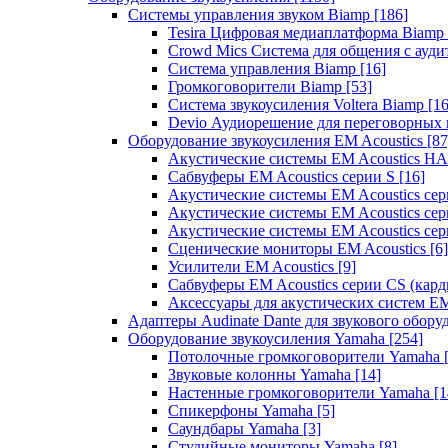
Системы управления звуком Biamp
[186]
Tesira Цифровая медиаплатформа Biamp
Crowd Mics Система для общения с ауд
Система управления Biamp
[16]
Громкоговорители Biamp
[53]
Система звукоусиления Voltera Biamp
[16
Devio Аудиорешение для переговорных
Оборудование звукоусиления EM Acoustics
[87
Акустические системы EM Acoustics 
Сабвуферы EM Acoustics серии S
[16]
Акустические системы EM Acoustics с
Акустические системы EM Acoustics сер
Акустические системы EM Acoustics сер
Сценические мониторы EM Acoustics
[6]
Усилители EM Acoustics
[9]
Сабвуферы EM Acoustics серии CS (кар
Аксессуары для акустических систем EM
Адаптеры Audinate Dante для звукового обор
Оборудование звукоусиления Yamaha
[254]
Потолочные громкоговорители Yamaha
Звуковые колонны Yamaha
[14]
Настенные громкоговорители Yamaha
[1
Спикерфоны Yamaha
[5]
Саундбары Yamaha
[3]
Студийные мониторы Yamaha
[8]