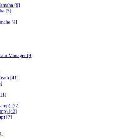
Yamaha
[8]
aha
[5]
amaha
[4]
main Manager
[9]
]
Heath
[41]
5]
h
[1]
iamp)
[27]
amp)
[42]
mp)
[7]
1]