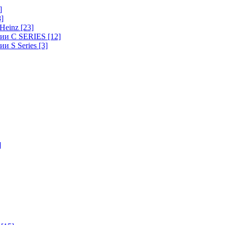
]
8]
-Heinz
[23]
ерии C SERIES
[12]
ии S Series
[3]
]