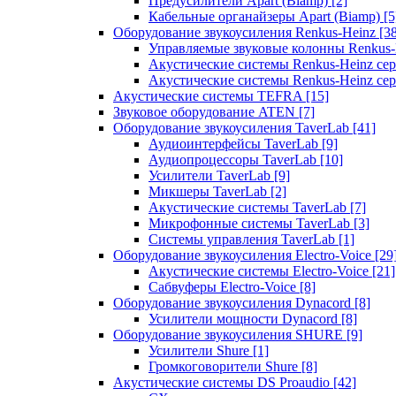
Предусилители Apart (Biamp)
[2]
Кабельные органайзеры Apart (Biamp)
[5
Оборудование звукоусиления Renkus-Heinz
[3
Управляемые звуковые колонны Renkus
Акустические системы Renkus-Heinz с
Акустические системы Renkus-Heinz сер
Акустические системы TEFRA
[15]
Звуковое оборудование ATEN
[7]
Оборудование звукоусиления TaverLab
[41]
Аудиоинтерфейсы TaverLab
[9]
Аудиопроцессоры TaverLab
[10]
Усилители TaverLab
[9]
Микшеры TaverLab
[2]
Акустические системы TaverLab
[7]
Микрофонные системы TaverLab
[3]
Системы управления TaverLab
[1]
Оборудование звукоусиления Electro-Voice
[29
Акустические системы Electro-Voice
[21]
Сабвуферы Electro-Voice
[8]
Оборудование звукоусиления Dynacord
[8]
Усилители мощности Dynacord
[8]
Оборудование звукоусиления SHURE
[9]
Усилители Shure
[1]
Громкоговорители Shure
[8]
Акустические системы DS Proaudio
[42]