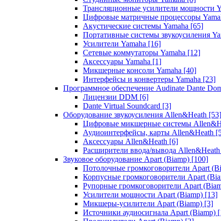
Трансляционные усилители мощности 
Цифровые матричные процессоры Yam
Акустические системы Yamaha
[65]
Портативные системы звукоусиления Y
Усилители Yamaha
[16]
Сетевые коммутаторы Yamaha
[12]
Аксессуары Yamaha
[1]
Микшерные консоли Yamaha
[40]
Интерфейсы и конвертеры Yamaha
[23]
Программное обеспечение Audinate Dante Do
Лицензии DDM
[6]
Dante Virtual Soundcard
[3]
Оборудование звукоусиления Allen&Heath
[53
Цифровые микшерные системы Allen&
Аудиоинтерфейсы, карты Allen&Heath
[
Аксессуары Allen&Heath
[6]
Расширители ввода/вывода Allen&Heat
Звуковое оборудование Apart (Biamp)
[100]
Потолочные громкоговорители Apart (B
Корпусные громкоговорители Apart (Bi
Рупорные громкоговорители Apart (Bia
Усилители мощности Apart (Biamp)
[13]
Микшеры-усилители Apart (Biamp)
[3]
Источники аудиосигнала Apart (Biamp)
[