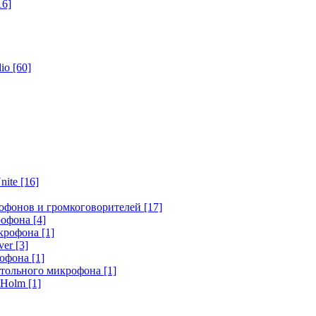
16]
dio
[60]
nite
[16]
офонов и громкоговорителей
[17]
крофона
[4]
икрофона
[1]
ver
[3]
рофона
[1]
стольного микрофона
[1]
r Holm
[1]