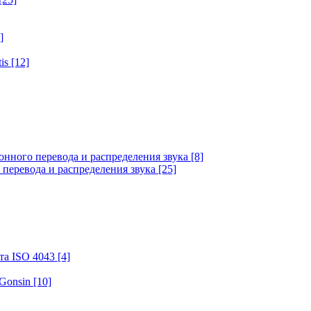
]
tis
[12]
онного перевода и распределения звука
[8]
 перевода и распределения звука
[25]
та ISO 4043
[4]
 Gonsin
[10]