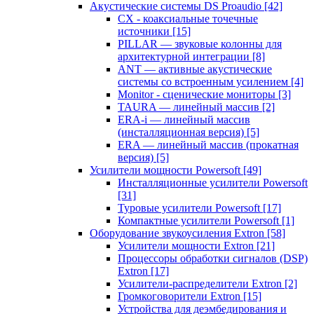
Акустические системы DS Proaudio
[42]
CX - коаксиальные точечные
источники
[15]
PILLAR — звуковые колонны для
архитектурной интеграции
[8]
ANT — активные акустические
системы со встроенным усилением
[4]
Monitor - сценические мониторы
[3]
TAURA — линейный массив
[2]
ERA-i — линейный массив
(инсталляционная версия)
[5]
ERA — линейный массив (прокатная
версия)
[5]
Усилители мощности Powersoft
[49]
Инсталляционные усилители Powersoft
[31]
Туровые усилители Powersoft
[17]
Компактные усилители Powersoft
[1]
Оборудование звукоусиления Extron
[58]
Усилители мощности Extron
[21]
Процессоры обработки сигналов (DSP)
Extron
[17]
Усилители-распределители Extron
[2]
Громкоговорители Extron
[15]
Устройства для деэмбедирования и