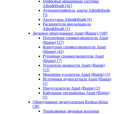
Цифровые микшерные системы
Allen&Heath
[41]
Аудиоинтерфейсы, карты Allen&Heath
[5]
Аксессуары Allen&Heath
[6]
Расширители ввода/вывода
Allen&Heath
[1]
Звуковое оборудование Apart (Biamp)
[100]
Потолочные громкоговорители Apart
(Biamp)
[27]
Корпусные громкоговорители Apart
(Biamp)
[42]
Рупорные громкоговорители Apart
(Biamp)
[7]
Усилители мощности Apart (Biamp)
[13]
Микшеры-усилители Apart (Biamp)
[3]
Источники аудиосигнала Apart (Biamp)
[1]
Предусилители Apart (Biamp)
[2]
Кабельные органайзеры Apart (Biamp)
[5]
Оборудование звукоусиления Renkus-Heinz
[38]
Управляемые звуковые колонны