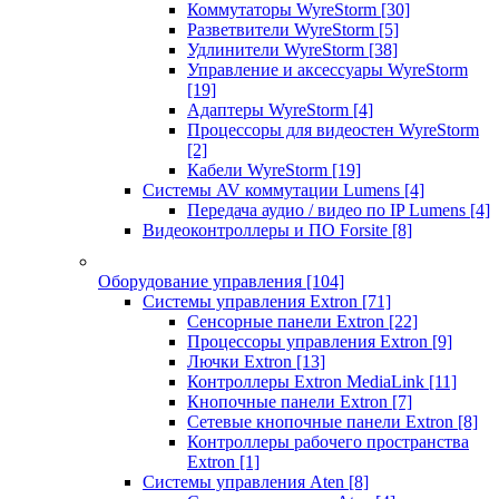
Коммутаторы WyreStorm
[30]
Разветвители WyreStorm
[5]
Удлинители WyreStorm
[38]
Управление и аксессуары WyreStorm
[19]
Адаптеры WyreStorm
[4]
Процессоры для видеостен WyreStorm
[2]
Кабели WyreStorm
[19]
Системы AV коммутации Lumens
[4]
Передача аудио / видео по IP Lumens
[4]
Видеоконтроллеры и ПО Forsite
[8]
Оборудование управления
[104]
Системы управления Extron
[71]
Сенсорные панели Extron
[22]
Процессоры управления Extron
[9]
Лючки Extron
[13]
Контроллеры Extron MediaLink
[11]
Кнопочные панели Extron
[7]
Сетевые кнопочные панели Extron
[8]
Контроллеры рабочего пространства
Extron
[1]
Системы управления Aten
[8]