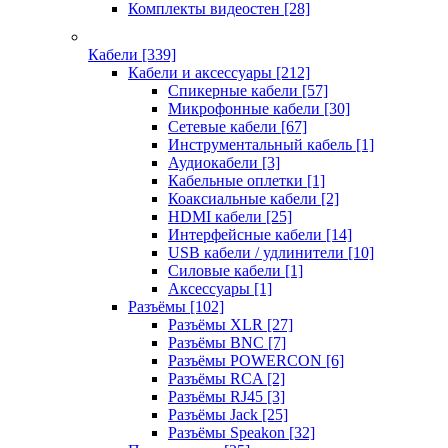
Комплекты видеостен
[28]
Кабели
[339]
Кабели и аксессуары
[212]
Спикерные кабели
[57]
Микрофонные кабели
[30]
Сетевые кабели
[67]
Инструментальный кабель
[1]
Аудиокабели
[3]
Кабельные оплетки
[1]
Коаксиальные кабели
[2]
HDMI кабели
[25]
Интерфейсные кабели
[14]
USB кабели / удлинители
[10]
Силовые кабели
[1]
Аксессуары
[1]
Разъёмы
[102]
Разъёмы XLR
[27]
Разъёмы BNC
[7]
Разъёмы POWERCON
[6]
Разъёмы RCA
[2]
Разъёмы RJ45
[3]
Разъёмы Jack
[25]
Разъёмы Speakon
[32]