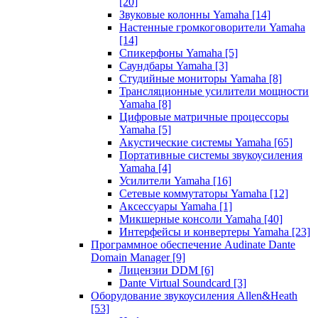
[20]
Звуковые колонны Yamaha
[14]
Настенные громкоговорители Yamaha
[14]
Спикерфоны Yamaha
[5]
Саундбары Yamaha
[3]
Студийные мониторы Yamaha
[8]
Трансляционные усилители мощности
Yamaha
[8]
Цифровые матричные процессоры
Yamaha
[5]
Акустические системы Yamaha
[65]
Портативные системы звукоусиления
Yamaha
[4]
Усилители Yamaha
[16]
Сетевые коммутаторы Yamaha
[12]
Аксессуары Yamaha
[1]
Микшерные консоли Yamaha
[40]
Интерфейсы и конвертеры Yamaha
[23]
Программное обеспечение Audinate Dante
Domain Manager
[9]
Лицензии DDM
[6]
Dante Virtual Soundcard
[3]
Оборудование звукоусиления Allen&Heath
[53]