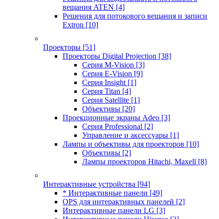
вещания ATEN
[4]
Решения для потокового вещания и записи
Extron
[10]
Проекторы
[51]
Проекторы Digital Projection
[38]
Серия M-Vision
[3]
Серия E-Vision
[9]
Серия Insight
[1]
Серия Titan
[4]
Серия Satellite
[1]
Объективы
[20]
Проекционные экраны Adeo
[3]
Серия Professional
[2]
Управление и аксессуары
[1]
Лампы и объективы для проекторов
[10]
Объективы
[2]
Лампы проекторов Hitachi, Maxell
[8]
Интерактивные устройства
[94]
* Интерактивные панели
[49]
OPS для интерактивных панелей
[2]
Интерактивные панели LG
[3]