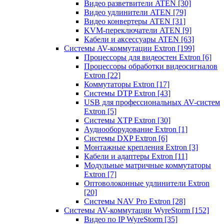
Видео разветвители ATEN
[30]
Видео удлинители ATEN
[79]
Видео конвертеры ATEN
[31]
KVM-переключатели ATEN
[9]
Кабели и аксессуары ATEN
[63]
Системы AV-коммутации Extron
[199]
Процессоры для видеостен Extron
[6]
Процессоры обработки видеосигналов
Extron
[22]
Коммутаторы Extron
[17]
Системы DTP Extron
[43]
USB для профессиональных AV-систем
Extron
[5]
Системы XTP Extron
[30]
Аудиооборудование Extron
[1]
Системы DXP Extron
[6]
Монтажные крепления Extron
[3]
Кабели и адаптеры Extron
[11]
Модульные матричные коммутаторы
Extron
[7]
Оптоволоконные удлинители Extron
[20]
Системы NAV Pro Extron
[28]
Системы AV-коммутации WyreStorm
[152]
Видео по IP WyreStorm
[35]