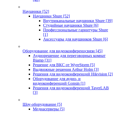
Наушники
[52]
Наушники Shure
[52]
Внутриканальные наушники Shure
[39]
Студийные наушники Shure
[6]
Профессиональные гарнитуры Shure
[1]
Аксессуары для наушников Shure
[6]
Оборудование для видеоконференцсвязи
[45]
Аудиорешение для переговорных комнат
Biamp
[31]
Решение для ВКС от WyreStorm
[5]
Выдвижные решения Arthur Holm
[3]
Решения для видеоконференций Hikvision
[2]
Оборудование для аудио- и
видеоконференций Gonsin
[1]
Решения для видеоконференций TaverLAB
[3]
Шоу-оборудование
[5]
Медиасерверы
[5]