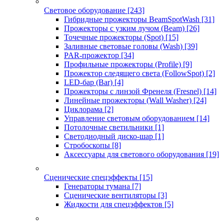
Световое оборудование
[243]
Гибридные прожекторы BeamSpotWash
[31]
Прожекторы с узким лучом (Beam)
[26]
Точечные прожекторы (Spot)
[15]
Заливные световые головы (Wash)
[39]
PAR-прожектор
[34]
Профильные прожекторы (Profile)
[9]
Прожектор следящего света (FollowSpot)
[2]
LED-бар (Bar)
[4]
Прожекторы с линзой Френеля (Fresnel)
[14]
Линейные прожекторы (Wall Washer)
[24]
Циклорама
[2]
Управление световым оборудованием
[14]
Потолочные светильники
[1]
Светодиодный диско-шар
[1]
Стробоскопы
[8]
Аксессуары для светового оборудования
[19]
Сценические спецэффекты
[15]
Генераторы тумана
[7]
Сценические вентиляторы
[3]
Жидкости для спецэффектов
[5]