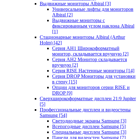
Выдвижные мониторы Albiral
[3]
Универсальные лифты для мониторов
Albiral
[2]
Выдвижные мониторы с
фиксированным углом наклона Albiral
[1]
Стационарные мониторы Albiral (Arthur
Holm)
[42]
Серия AH1 Широкоформатный
монитор, складывается вручную
[2]
Серия AH2 Монитор складывается
вручную
[2]
Серия RISE Настенные мониторы
[14]
Серия DROP Мониторы для установки
в стену
[15]
Опции для мониторов серии RISE и
DROP
[9]
Сверхширокоформатные дисплеи 21:9 Jupiter
[5]
Профессиональные дисплеи и видеостены
Samsung
[54]
Светодиодные экраны Samsung
[3]
Всепогодные дисплеи Samsung
[5]
Специальные дисплеи Samsung
[3]
Панели для видеостен Samsung
[7]