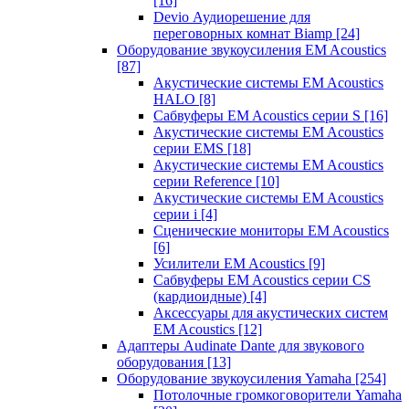
[16]
Devio Аудиорешение для
переговорных комнат Biamp
[24]
Оборудование звукоусиления EM Acoustics
[87]
Акустические системы EM Acoustics
HALO
[8]
Сабвуферы EM Acoustics серии S
[16]
Акустические системы EM Acoustics
серии EMS
[18]
Акустические системы EM Acoustics
серии Reference
[10]
Акустические системы EM Acoustics
серии i
[4]
Сценические мониторы EM Acoustics
[6]
Усилители EM Acoustics
[9]
Сабвуферы EM Acoustics серии CS
(кардиоидные)
[4]
Аксессуары для акустических систем
EM Acoustics
[12]
Адаптеры Audinate Dante для звукового
оборудования
[13]
Оборудование звукоусиления Yamaha
[254]
Потолочные громкоговорители Yamaha