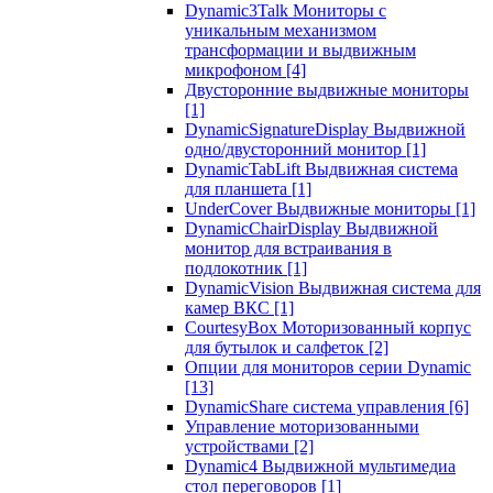
Dynamic3Talk Мониторы с
уникальным механизмом
трансформации и выдвижным
микрофоном
[4]
Двусторонние выдвижные мониторы
[1]
DynamicSignatureDisplay Выдвижной
одно/двусторонний монитор
[1]
DynamicTabLift Выдвижная система
для планшета
[1]
UnderCover Выдвижные мониторы
[1]
DynamicChairDisplay Выдвижной
монитор для встраивания в
подлокотник
[1]
DynamicVision Выдвижная система для
камер ВКС
[1]
CourtesyBox Моторизованный корпус
для бутылок и салфеток
[2]
Опции для мониторов серии Dynamic
[13]
DynamicShare система управления
[6]
Управление моторизованными
устройствами
[2]
Dynamic4 Выдвижной мультимедиа
стол переговоров
[1]