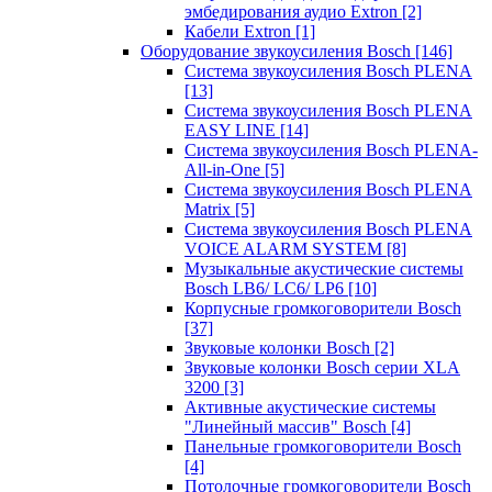
эмбедирования аудио Extron
[2]
Кабели Extron
[1]
Оборудование звукоусиления Bosch
[146]
Система звукоусиления Bosch PLENA
[13]
Система звукоусиления Bosch PLENA
EASY LINE
[14]
Система звукоусиления Bosch PLENA-
All-in-One
[5]
Система звукоусиления Bosch PLENA
Matrix
[5]
Система звукоусиления Bosch PLENA
VOICE ALARM SYSTEM
[8]
Музыкальные акустические системы
Bosch LB6/ LC6/ LP6
[10]
Корпусные громкоговорители Bosch
[37]
Звуковые колонки Bosch
[2]
Звуковые колонки Bosch серии XLA
3200
[3]
Активные акустические системы
"Линейный массив" Bosch
[4]
Панельные громкоговорители Bosch
[4]
Потолочные громкоговорители Bosch