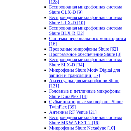
[128]
Беспроводная микрофонная система
Shure QLX-D
[9]
Беспроводная микрофонная система
Shure ULX-D
[10]
Беспроводная микрофонная система
Shure BLX-R
[32]
Системы персонального мониторинга
[16]
Проводные микрофоны Shure
[62]
Программное обеспечение Shure
[3]
Беспроводная микрофонная система
Shure SLX-D
[34]
Микрофоны Shure Motiv Digital для
записи и трансляций
[17]
Аксессуары для микрофонов Shure
[121]
Головные и петличные микрофоны
Shure DuraPlex
[14]
Субминиатюрные микрофоны Shure
TwinPlex
[39]
Антенны RF Venue
[21]
Беспроводная микрофонная система
Shure MXW NEXT 2
[16]
Микрофоны Shure Nexadyne
[10]