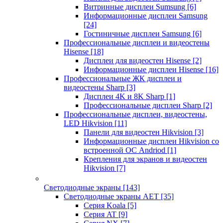
Витринные дисплеи Sumsung
[6]
Информационные дисплеи Samsung
[24]
Гостиничные дисплеи Samsung
[6]
Профессиональные дисплеи и видеостены
Hisense
[18]
Дисплеи для видеостен Hisense
[2]
Информационные дисплеи Hisense
[16]
Профессиональные ЖК дисплеи и
видеостены Sharp
[3]
Дисплеи 4K и 8K Sharp
[1]
Профессиональные дисплеи Sharp
[2]
Профессиональные дисплеи, видеостены,
LED Hikvision
[11]
Панели для видеостен Hikvision
[3]
Информационные дисплеи Hikvision со
встроенной ОС Andriod
[1]
Крепления для экранов и видеостен
Hikvision
[7]
Светодиодные экраны
[143]
Светодиодные экраны AET
[35]
Cерия Koala
[5]
Серия AT
[9]