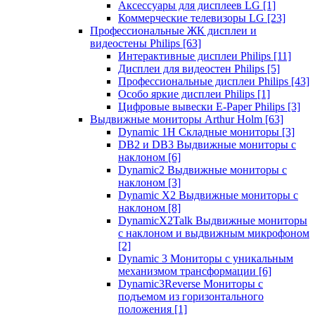
Аксессуары для дисплеев LG
[1]
Коммерческие телевизоры LG
[23]
Профессиональные ЖК дисплеи и
видеостены Philips
[63]
Интерактивные дисплеи Philips
[11]
Дисплеи для видеостен Philips
[5]
Профессиональные дисплеи Philips
[43]
Особо яркие дисплеи Philips
[1]
Цифровые вывески E-Paper Philips
[3]
Выдвижные мониторы Arthur Holm
[63]
Dynamic 1Н Складные мониторы
[3]
DB2 и DB3 Выдвижные мониторы с
наклоном
[6]
Dynamic2 Выдвижные мониторы с
наклоном
[3]
Dynamic X2 Выдвижные мониторы с
наклоном
[8]
DynamicX2Talk Выдвижные мониторы
с наклоном и выдвижным микрофоном
[2]
Dynamic 3 Мониторы с уникальным
механизмом трансформации
[6]
Dynamic3Reverse Мониторы с
подъемом из горизонтального
положения
[1]