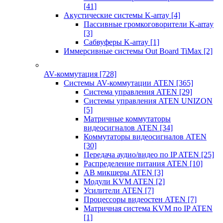
[41]
Акустические системы K-array
[4]
Пассивные громкоговорители K-array
[3]
Сабвуферы K-array
[1]
Иммерсивные системы Out Board TiMax
[2]
AV-коммутация
[728]
Системы AV-коммутации ATEN
[365]
Система управления ATEN
[29]
Системы управления ATEN UNIZON
[5]
Матричные коммутаторы
видеосигналов ATEN
[34]
Коммутаторы видеосигналов ATEN
[30]
Передача аудио/видео по IP ATEN
[25]
Распределение питания ATEN
[10]
АВ микшеры ATEN
[3]
Модули KVM ATEN
[2]
Усилители ATEN
[7]
Процессоры видеостен ATEN
[7]
Матричная система KVM по IP ATEN
[1]