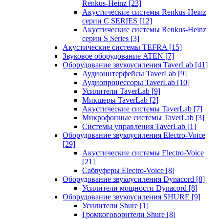
Renkus-Heinz
[23]
Акустические системы Renkus-Heinz
серии C SERIES
[12]
Акустические системы Renkus-Heinz
серии S Series
[3]
Акустические системы TEFRA
[15]
Звуковое оборудование ATEN
[7]
Оборудование звукоусиления TaverLab
[41]
Аудиоинтерфейсы TaverLab
[9]
Аудиопроцессоры TaverLab
[10]
Усилители TaverLab
[9]
Микшеры TaverLab
[2]
Акустические системы TaverLab
[7]
Микрофонные системы TaverLab
[3]
Системы управления TaverLab
[1]
Оборудование звукоусиления Electro-Voice
[29]
Акустические системы Electro-Voice
[21]
Сабвуферы Electro-Voice
[8]
Оборудование звукоусиления Dynacord
[8]
Усилители мощности Dynacord
[8]
Оборудование звукоусиления SHURE
[9]
Усилители Shure
[1]
Громкоговорители Shure
[8]