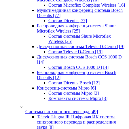
Состав Microflex Complete Wireless
[16]
Мультимедийная конференц-система Bosch
Dicentis
[77]
Состав Dicentis
[77]
Беспроводная конференц-система Shure
Microflex Wireless
[25]
Состав системы Shure Microflex
Wireless
[25]
Дискуссионная система Televic D-Cerno
[19]
Состав Televic D-Cerno
[19]
Дискуссионная система Bosch CCS 1000 D
[14]
Состав Bosch CCS 1000 D
[14]
Беспроводная конференц-система Bosch
Dicentis
[12]
Состав Dicentis Bosch
[12]
Конференц-системы Mipro
[6]
Состав системы Mipro
[3]
Комплекты системы Mipro
[3]
Системы синхронного перевода
[49]
Televic Lingua IR Цифровая ИК система
синхронного перевода и распределения
звука
[8]