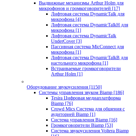
Выдвижные механизмы Arthur Holm для
микрофонов и громкоговорителей
[17]
Лифтовая система DynamicTalk для
микрофона
[4]
Лифтовая система DynamicTalkH для
микрофона
[1]
Лифтовая система DynamicTalk
UnderCover
[3]
Пассивная система MicConnect для
микрофона
[1]
Лифтовая система DynamicTalkB для
настольного микрофона
[1]
Встраиваемые громкоговорители
Arthur Holm
[1]
Оборудование звукоусиления
[1150]
Системы управления звуком Biamp
[186]
Tesira Цифровая медиаплатформа
Biamp
[76]
Crowd Mics Система для общения с
аудиторией Biamp
[1]
Система управления Biamp
[16]
Громкоговорители Biamp
[53]
Система звукоусиления Voltera Biamp