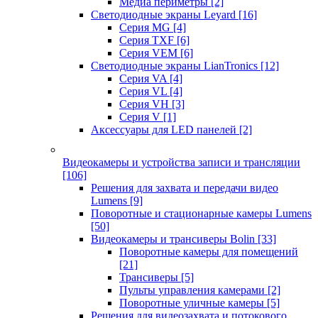
Медиа периметры
[2]
Светодиодные экраны Leyard
[16]
Серия MG
[4]
Серия TXF
[6]
Серия VEM
[6]
Светодиодные экраны LianTronics
[12]
Серия VA
[4]
Серия VL
[4]
Серия VH
[3]
Серия V
[1]
Аксессуары для LED панелей
[2]
Видеокамеры и устройства записи и трансляции
[106]
Решения для захвата и передачи видео
Lumens
[9]
Поворотные и стационарные камеры Lumens
[50]
Видеокамеры и трансиверы Bolin
[33]
Поворотные камеры для помещений
[21]
Трансиверы
[5]
Пульты управления камерами
[2]
Поворотные уличные камеры
[5]
Решения для видеозахвата и потокового