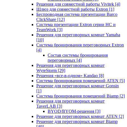
Решения для совместной работы Vivitek
[4]
Шлюз для совместной работы Extron
[1]
Беспроводная система презентации Barco
ClickShare
[12]
Система презентации Extron серии HC и
TeamWork
[3]
Решения для переговорных комнат Yamaha
[10]
Система бронирования переговорных Extron
[4]
Состав системы бронирования
переговорных
[4]
Решения для переговорных комнат
WyreStorm
[29]
Решения «все-в-одном» Kandao
[8]
Система бронирования помещений ATEN
[5]
Решение для переговорных комнат Gonsin
[1]
Система бронирования помещений Biamp
[2]
Решения для переговорных комнат
TaverLAB
[3]
BYOD/BYOM-решения
[3]
Решение для переговорных комнат ATEN
[2]
Решение для переговорных комнат Biamp
[40]