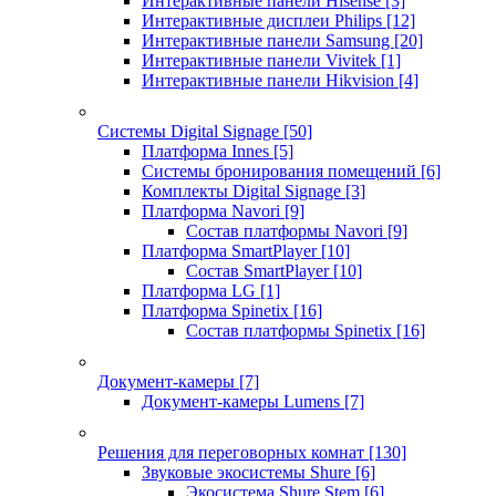
Интерактивные панели Hisense
[3]
Интерактивные дисплеи Philips
[12]
Интерактивные панели Samsung
[20]
Интерактивные панели Vivitek
[1]
Интерактивные панели Hikvision
[4]
Системы Digital Signage
[50]
Платформа Innes
[5]
Системы бронирования помещений
[6]
Комплекты Digital Signage
[3]
Платформа Navori
[9]
Состав платформы Navori
[9]
Платформа SmartPlayer
[10]
Состав SmartPlayer
[10]
Платформа LG
[1]
Платформа Spinetix
[16]
Состав платформы Spinetix
[16]
Документ-камеры
[7]
Документ-камеры Lumens
[7]
Решения для переговорных комнат
[130]
Звуковые экосистемы Shure
[6]
Экосистема Shure Stem
[6]