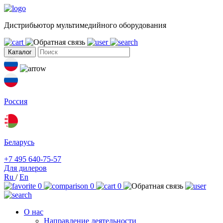
Дистрибьютор мультимедийного оборудования
Каталог
Россия
Беларусь
+7 495 640-75-57
Для дилеров
Ru
/
En
0
0
0
О нас
Направление деятельности