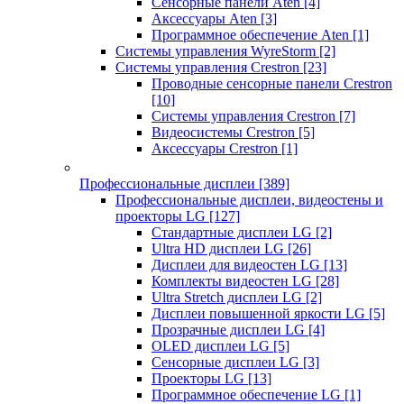
Сенсорные панели Aten
[4]
Аксессуары Aten
[3]
Программное обеспечение Aten
[1]
Системы управления WyreStorm
[2]
Системы управления Crestron
[23]
Проводные сенсорные панели Crestron
[10]
Системы управления Crestron
[7]
Видеосистемы Crestron
[5]
Аксессуары Crestron
[1]
Профессиональные дисплеи
[389]
Профессиональные дисплеи, видеостены и
проекторы LG
[127]
Стандартные дисплеи LG
[2]
Ultra HD дисплеи LG
[26]
Дисплеи для видеостен LG
[13]
Комплекты видеостен LG
[28]
Ultra Stretch дисплеи LG
[2]
Дисплеи повышенной яркости LG
[5]
Прозрачные дисплеи LG
[4]
OLED дисплеи LG
[5]
Сенсорные дисплеи LG
[3]
Проекторы LG
[13]
Программное обеспечение LG
[1]