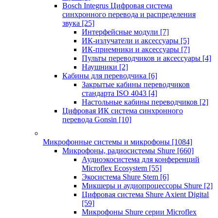
Bosch Integrus Цифровая система
синхронного перевода и распределения
звука
[25]
Интерфейсные модули
[7]
ИК-излучатели и аксессуары
[5]
ИК-приемники и аксессуары
[7]
Пульты переводчиков и аксессуары
[4]
Наушники
[2]
Кабины для переводчика
[6]
Закрытые кабины переводчиков
стандарта ISO 4043
[4]
Настольные кабины переводчиков
[2]
Цифровая ИК система синхронного
перевода Gonsin
[10]
Микрофонные системы и микрофоны
[1084]
Микрофоны, радиосистемы Shure
[660]
Аудиоэкосистема для конференций
Microflex Ecosystem
[55]
Экосистема Shure Stem
[6]
Микшеры и аудиопроцессоры Shure
[2]
Цифровая система Shure Axient Digital
[59]
Микрофоны Shure серии Microflex