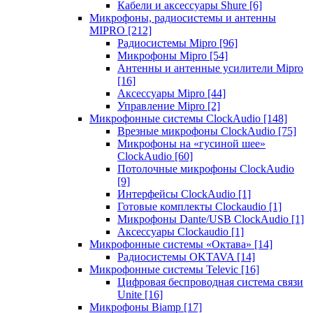
Кабели и аксессуары Shure
[6]
Микрофоны, радиосистемы и антенны
MIPRO
[212]
Радиосистемы Mipro
[96]
Микрофоны Mipro
[54]
Антенны и антенные усилители Mipro
[16]
Аксессуары Mipro
[44]
Управление Mipro
[2]
Микрофонные системы ClockAudio
[148]
Врезные микрофоны ClockAudio
[75]
Микрофоны на «гусиной шее»
ClockAudio
[60]
Потолочные микрофоны ClockAudio
[9]
Интерфейсы ClockAudio
[1]
Готовые комплекты Clockaudio
[1]
Микрофоны Dante/USB ClockAudio
[1]
Аксессуары Clockaudio
[1]
Микрофонные системы «Октава»
[14]
Радиосистемы OKTAVA
[14]
Микрофонные системы Televic
[16]
Цифровая беспроводная система связи
Unite
[16]
Микрофоны Biamp
[17]