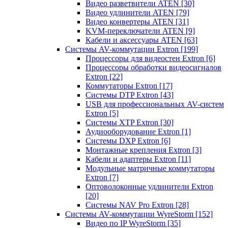
Видео разветвители ATEN
[30]
Видео удлинители ATEN
[79]
Видео конвертеры ATEN
[31]
KVM-переключатели ATEN
[9]
Кабели и аксессуары ATEN
[63]
Системы AV-коммутации Extron
[199]
Процессоры для видеостен Extron
[6]
Процессоры обработки видеосигналов
Extron
[22]
Коммутаторы Extron
[17]
Системы DTP Extron
[43]
USB для профессиональных AV-систем
Extron
[5]
Системы XTP Extron
[30]
Аудиооборудование Extron
[1]
Системы DXP Extron
[6]
Монтажные крепления Extron
[3]
Кабели и адаптеры Extron
[11]
Модульные матричные коммутаторы
Extron
[7]
Оптоволоконные удлинители Extron
[20]
Системы NAV Pro Extron
[28]
Системы AV-коммутации WyreStorm
[152]
Видео по IP WyreStorm
[35]