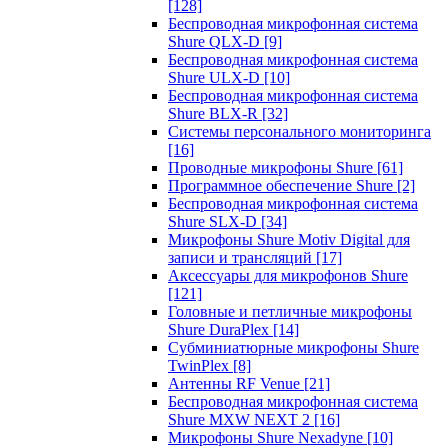
[128]
Беспроводная микрофонная система
Shure QLX-D
[9]
Беспроводная микрофонная система
Shure ULX-D
[10]
Беспроводная микрофонная система
Shure BLX-R
[32]
Системы персонального мониторинга
[16]
Проводные микрофоны Shure
[61]
Программное обеспечение Shure
[2]
Беспроводная микрофонная система
Shure SLX-D
[34]
Микрофоны Shure Motiv Digital для
записи и трансляций
[17]
Аксессуары для микрофонов Shure
[121]
Головные и петличные микрофоны
Shure DuraPlex
[14]
Субминиатюрные микрофоны Shure
TwinPlex
[8]
Антенны RF Venue
[21]
Беспроводная микрофонная система
Shure MXW NEXT 2
[16]
Микрофоны Shure Nexadyne
[10]