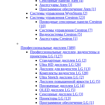
Сенсорные панели Aten
[4]
Аксессуары Aten
[3]
Программное обеспечение Aten
[1]
Системы управления WyreStorm
[2]
Системы управления Crestron
[23]
Проводные сенсорные панели Crestron
[10]
Системы управления Crestron
[7]
Видеосистемы Crestron
[5]
Аксессуары Crestron
[1]
Профессиональные дисплеи
[389]
Профессиональные дисплеи, видеостены и
проекторы LG
[127]
Стандартные дисплеи LG
[2]
Ultra HD дисплеи LG
[26]
Дисплеи для видеостен LG
[13]
Комплекты видеостен LG
[28]
Ultra Stretch дисплеи LG
[2]
Дисплеи повышенной яркости LG
[5]
Прозрачные дисплеи LG
[4]
OLED дисплеи LG
[5]
Сенсорные дисплеи LG
[3]
Проекторы LG
[13]
Программное обеспечение LG
[1]