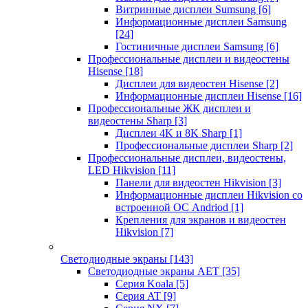
Витринные дисплеи Sumsung
[6]
Информационные дисплеи Samsung
[24]
Гостиничные дисплеи Samsung
[6]
Профессиональные дисплеи и видеостены
Hisense
[18]
Дисплеи для видеостен Hisense
[2]
Информационные дисплеи Hisense
[16]
Профессиональные ЖК дисплеи и
видеостены Sharp
[3]
Дисплеи 4K и 8K Sharp
[1]
Профессиональные дисплеи Sharp
[2]
Профессиональные дисплеи, видеостены,
LED Hikvision
[11]
Панели для видеостен Hikvision
[3]
Информационные дисплеи Hikvision со
встроенной ОС Andriod
[1]
Крепления для экранов и видеостен
Hikvision
[7]
Светодиодные экраны
[143]
Светодиодные экраны AET
[35]
Cерия Koala
[5]
Серия AT
[9]