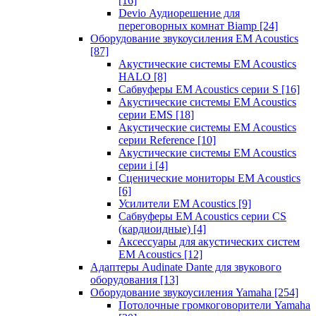
[16]
Devio Аудиорешение для
переговорных комнат Biamp
[24]
Оборудование звукоусиления EM Acoustics
[87]
Акустические системы EM Acoustics
HALO
[8]
Сабвуферы EM Acoustics серии S
[16]
Акустические системы EM Acoustics
серии EMS
[18]
Акустические системы EM Acoustics
серии Reference
[10]
Акустические системы EM Acoustics
серии i
[4]
Сценические мониторы EM Acoustics
[6]
Усилители EM Acoustics
[9]
Сабвуферы EM Acoustics серии CS
(кардиоидные)
[4]
Аксессуары для акустических систем
EM Acoustics
[12]
Адаптеры Audinate Dante для звукового
оборудования
[13]
Оборудование звукоусиления Yamaha
[254]
Потолочные громкоговорители Yamaha