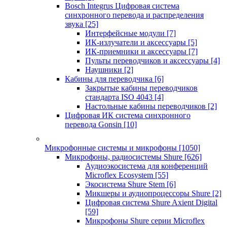
Bosch Integrus Цифровая система
синхронного перевода и распределения
звука
[25]
Интерфейсные модули
[7]
ИК-излучатели и аксессуары
[5]
ИК-приемники и аксессуары
[7]
Пульты переводчиков и аксессуары
[4]
Наушники
[2]
Кабины для переводчика
[6]
Закрытые кабины переводчиков
стандарта ISO 4043
[4]
Настольные кабины переводчиков
[2]
Цифровая ИК система синхронного
перевода Gonsin
[10]
Микрофонные системы и микрофоны
[1050]
Микрофоны, радиосистемы Shure
[626]
Аудиоэкосистема для конференций
Microflex Ecosystem
[55]
Экосистема Shure Stem
[6]
Микшеры и аудиопроцессоры Shure
[2]
Цифровая система Shure Axient Digital
[59]
Микрофоны Shure серии Microflex