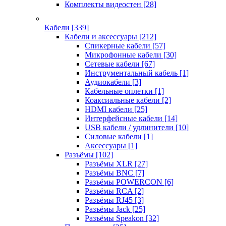
Комплекты видеостен
[28]
Кабели
[339]
Кабели и аксессуары
[212]
Спикерные кабели
[57]
Микрофонные кабели
[30]
Сетевые кабели
[67]
Инструментальный кабель
[1]
Аудиокабели
[3]
Кабельные оплетки
[1]
Коаксиальные кабели
[2]
HDMI кабели
[25]
Интерфейсные кабели
[14]
USB кабели / удлинители
[10]
Силовые кабели
[1]
Аксессуары
[1]
Разъёмы
[102]
Разъёмы XLR
[27]
Разъёмы BNC
[7]
Разъёмы POWERCON
[6]
Разъёмы RCA
[2]
Разъёмы RJ45
[3]
Разъёмы Jack
[25]
Разъёмы Speakon
[32]