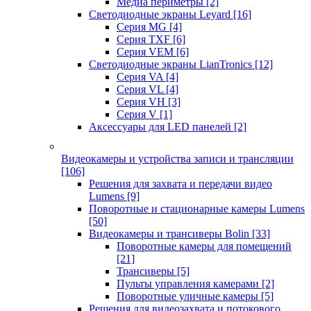
Медиа периметры
[2]
Светодиодные экраны Leyard
[16]
Серия MG
[4]
Серия TXF
[6]
Серия VEM
[6]
Светодиодные экраны LianTronics
[12]
Серия VA
[4]
Серия VL
[4]
Серия VH
[3]
Серия V
[1]
Аксессуары для LED панелей
[2]
Видеокамеры и устройства записи и трансляции
[106]
Решения для захвата и передачи видео
Lumens
[9]
Поворотные и стационарные камеры Lumens
[50]
Видеокамеры и трансиверы Bolin
[33]
Поворотные камеры для помещений
[21]
Трансиверы
[5]
Пульты управления камерами
[2]
Поворотные уличные камеры
[5]
Решения для видеозахвата и потокового