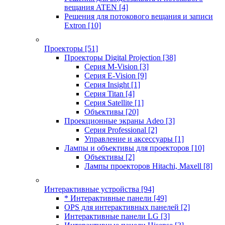
вещания ATEN
[4]
Решения для потокового вещания и записи
Extron
[10]
Проекторы
[51]
Проекторы Digital Projection
[38]
Серия M-Vision
[3]
Серия E-Vision
[9]
Серия Insight
[1]
Серия Titan
[4]
Серия Satellite
[1]
Объективы
[20]
Проекционные экраны Adeo
[3]
Серия Professional
[2]
Управление и аксессуары
[1]
Лампы и объективы для проекторов
[10]
Объективы
[2]
Лампы проекторов Hitachi, Maxell
[8]
Интерактивные устройства
[94]
* Интерактивные панели
[49]
OPS для интерактивных панелей
[2]
Интерактивные панели LG
[3]