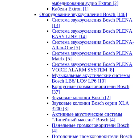
эмбедирования аудио Extron
[2]
Кабели Extron
[1]
Оборудование звукоусиления Bosch
[146]
Система звукоусиления Bosch PLENA
[13]
Система звукоусиления Bosch PLENA
EASY LINE
[14]
Система звукоусиления Bosch PLENA-
All-in-One
[5]
Система звукоусиления Bosch PLENA
Matrix
[5]
Система звукоусиления Bosch PLENA
VOICE ALARM SYSTEM
[8]
Музыкальные акустические системы
Bosch LB6/ LC6/ LP6
[10]
Корпусные громкоговорители Bosch
[37]
Звуковые колонки Bosch
[2]
Звуковые колонки Bosch серии XLA
3200
[3]
Активные акустические системы
"Линейный массив" Bosch
[4]
Панельные громкоговорители Bosch
[4]
Потолочные громкоговорители Bosch