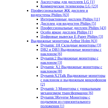
Аксессуары для дисплеев LG
[1]
Коммерческие телевизоры LG
[23]
Профессиональные ЖК дисплеи и
видеостены Philips
[63]
Интерактивные дисплеи Philips
[11]
Дисплеи для видеостен Philips
[5]
Профессиональные дисплеи Philips
[43]
Особо яркие дисплеи Philips
[1]
Цифровые вывески E-Paper Philips
[3]
Выдвижные мониторы Arthur Holm
[63]
Dynamic 1Н Складные мониторы
[3]
DB2 и DB3 Выдвижные мониторы с
наклоном
[6]
Dynamic2 Выдвижные мониторы с
наклоном
[3]
Dynamic X2 Выдвижные мониторы с
наклоном
[8]
DynamicX2Talk Выдвижные мониторы
с наклоном и выдвижным микрофоном
[2]
Dynamic 3 Мониторы с уникальным
механизмом трансформации
[6]
Dynamic3Reverse Мониторы с
подъемом из горизонтального
положения
[1]