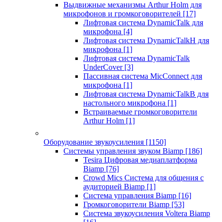
Выдвижные механизмы Arthur Holm для
микрофонов и громкоговорителей
[17]
Лифтовая система DynamicTalk для
микрофона
[4]
Лифтовая система DynamicTalkH для
микрофона
[1]
Лифтовая система DynamicTalk
UnderCover
[3]
Пассивная система MicConnect для
микрофона
[1]
Лифтовая система DynamicTalkB для
настольного микрофона
[1]
Встраиваемые громкоговорители
Arthur Holm
[1]
Оборудование звукоусиления
[1150]
Системы управления звуком Biamp
[186]
Tesira Цифровая медиаплатформа
Biamp
[76]
Crowd Mics Система для общения с
аудиторией Biamp
[1]
Система управления Biamp
[16]
Громкоговорители Biamp
[53]
Система звукоусиления Voltera Biamp