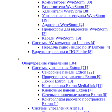
Коммутаторы WyreStorm
[30]
Разветвители WyreStorm
[5]
Удлинители WyreStorm
[38]
Управление и аксессуары WyreStorm
[19]
Адаптеры WyreStorm
[4]
Процессоры для видеостен WyreStorm
[2]
Кабели WyreStorm
[19]
Системы AV коммутации Lumens
[4]
Передача аудио / видео по IP Lumens
[4]
Видеоконтроллеры и ПО Forsite
[8]
Оборудование управления
[104]
Системы управления Extron
[71]
Сенсорные панели Extron
[22]
Процессоры управления Extron
[9]
Лючки Extron
[13]
Контроллеры Extron MediaLink
[11]
Кнопочные панели Extron
[7]
Сетевые кнопочные панели Extron
[8]
Контроллеры рабочего пространства
Extron
[1]
Системы управления Aten
[8]