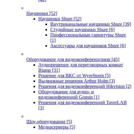
Наушники
[52]
Наушники Shure
[52]
Внутриканальные наушники Shure
[39]
Студийные наушники Shure
[6]
Профессиональные гарнитуры Shure
[1]
Аксессуары для наушников Shure
[6]
Оборудование для видеоконференцсвязи
[45]
Аудиорешение для переговорных комнат
Biamp
[31]
Решение для ВКС от WyreStorm
[5]
Выдвижные решения Arthur Holm
[3]
Решения для видеоконференций Hikvision
[2]
Оборудование для аудио- и
видеоконференций Gonsin
[1]
Решения для видеоконференций TaverLAB
[3]
Шоу-оборудование
[5]
Медиасерверы
[5]