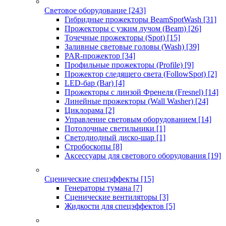
Световое оборудование
[243]
Гибридные прожекторы BeamSpotWash
[31]
Прожекторы с узким лучом (Beam)
[26]
Точечные прожекторы (Spot)
[15]
Заливные световые головы (Wash)
[39]
PAR-прожектор
[34]
Профильные прожекторы (Profile)
[9]
Прожектор следящего света (FollowSpot)
[2]
LED-бар (Bar)
[4]
Прожекторы с линзой Френеля (Fresnel)
[14]
Линейные прожекторы (Wall Washer)
[24]
Циклорама
[2]
Управление световым оборудованием
[14]
Потолочные светильники
[1]
Светодиодный диско-шар
[1]
Стробоскопы
[8]
Аксессуары для светового оборудования
[19]
Сценические спецэффекты
[15]
Генераторы тумана
[7]
Сценические вентиляторы
[3]
Жидкости для спецэффектов
[5]