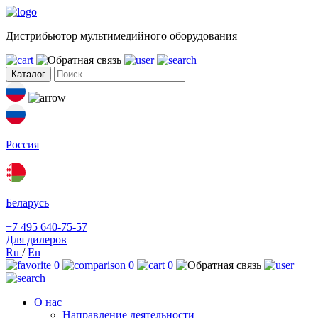
Дистрибьютор мультимедийного оборудования
Каталог
Россия
Беларусь
+7 495 640-75-57
Для дилеров
Ru
/
En
0
0
0
О нас
Направление деятельности