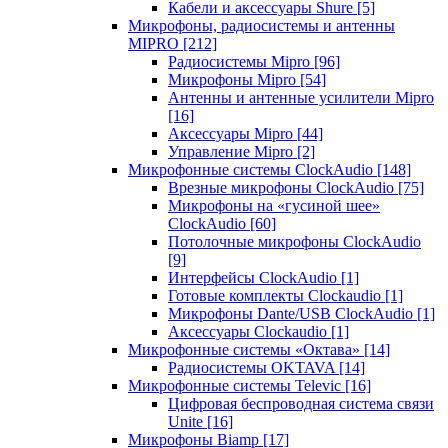
Кабели и аксессуары Shure
[5]
Микрофоны, радиосистемы и антенны
MIPRO
[212]
Радиосистемы Mipro
[96]
Микрофоны Mipro
[54]
Антенны и антенные усилители Mipro
[16]
Аксессуары Mipro
[44]
Управление Mipro
[2]
Микрофонные системы ClockAudio
[148]
Врезные микрофоны ClockAudio
[75]
Микрофоны на «гусиной шее»
ClockAudio
[60]
Потолочные микрофоны ClockAudio
[9]
Интерфейсы ClockAudio
[1]
Готовые комплекты Clockaudio
[1]
Микрофоны Dante/USB ClockAudio
[1]
Аксессуары Clockaudio
[1]
Микрофонные системы «Октава»
[14]
Радиосистемы OKTAVA
[14]
Микрофонные системы Televic
[16]
Цифровая беспроводная система связи
Unite
[16]
Микрофоны Biamp
[17]