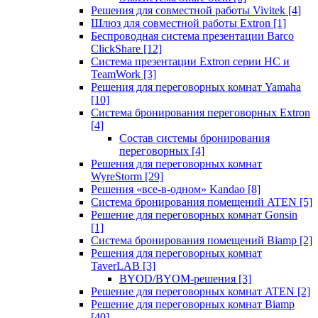
Решения для совместной работы Vivitek
[4]
Шлюз для совместной работы Extron
[1]
Беспроводная система презентации Barco
ClickShare
[12]
Система презентации Extron серии HC и
TeamWork
[3]
Решения для переговорных комнат Yamaha
[10]
Система бронирования переговорных Extron
[4]
Состав системы бронирования
переговорных
[4]
Решения для переговорных комнат
WyreStorm
[29]
Решения «все-в-одном» Kandao
[8]
Система бронирования помещений ATEN
[5]
Решение для переговорных комнат Gonsin
[1]
Система бронирования помещений Biamp
[2]
Решения для переговорных комнат
TaverLAB
[3]
BYOD/BYOM-решения
[3]
Решение для переговорных комнат ATEN
[2]
Решение для переговорных комнат Biamp
[40]