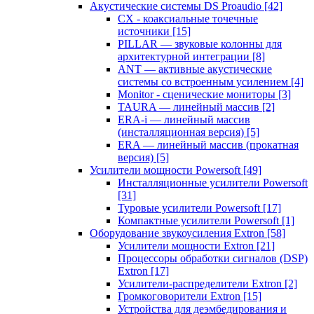
Акустические системы DS Proaudio
[42]
CX - коаксиальные точечные
источники
[15]
PILLAR — звуковые колонны для
архитектурной интеграции
[8]
ANT — активные акустические
системы со встроенным усилением
[4]
Monitor - сценические мониторы
[3]
TAURA — линейный массив
[2]
ERA-i — линейный массив
(инсталляционная версия)
[5]
ERA — линейный массив (прокатная
версия)
[5]
Усилители мощности Powersoft
[49]
Инсталляционные усилители Powersoft
[31]
Туровые усилители Powersoft
[17]
Компактные усилители Powersoft
[1]
Оборудование звукоусиления Extron
[58]
Усилители мощности Extron
[21]
Процессоры обработки сигналов (DSP)
Extron
[17]
Усилители-распределители Extron
[2]
Громкоговорители Extron
[15]
Устройства для деэмбедирования и