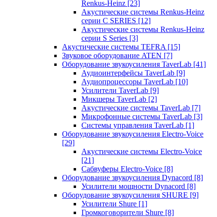
Renkus-Heinz
[23]
Акустические системы Renkus-Heinz
серии C SERIES
[12]
Акустические системы Renkus-Heinz
серии S Series
[3]
Акустические системы TEFRA
[15]
Звуковое оборудование ATEN
[7]
Оборудование звукоусиления TaverLab
[41]
Аудиоинтерфейсы TaverLab
[9]
Аудиопроцессоры TaverLab
[10]
Усилители TaverLab
[9]
Микшеры TaverLab
[2]
Акустические системы TaverLab
[7]
Микрофонные системы TaverLab
[3]
Системы управления TaverLab
[1]
Оборудование звукоусиления Electro-Voice
[29]
Акустические системы Electro-Voice
[21]
Сабвуферы Electro-Voice
[8]
Оборудование звукоусиления Dynacord
[8]
Усилители мощности Dynacord
[8]
Оборудование звукоусиления SHURE
[9]
Усилители Shure
[1]
Громкоговорители Shure
[8]