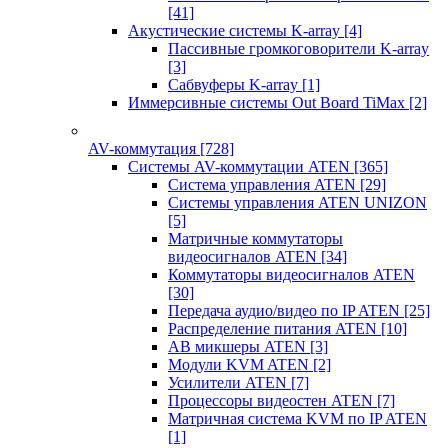
[41]
Акустические системы K-array
[4]
Пассивные громкоговорители K-array
[3]
Сабвуферы K-array
[1]
Иммерсивные системы Out Board TiMax
[2]
AV-коммутация
[728]
Системы AV-коммутации ATEN
[365]
Система управления ATEN
[29]
Системы управления ATEN UNIZON
[5]
Матричные коммутаторы
видеосигналов ATEN
[34]
Коммутаторы видеосигналов ATEN
[30]
Передача аудио/видео по IP ATEN
[25]
Распределение питания ATEN
[10]
АВ микшеры ATEN
[3]
Модули KVM ATEN
[2]
Усилители ATEN
[7]
Процессоры видеостен ATEN
[7]
Матричная система KVM по IP ATEN
[1]