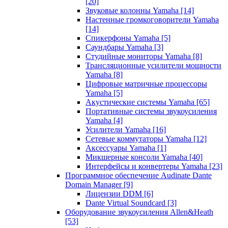
[20]
Звуковые колонны Yamaha
[14]
Настенные громкоговорители Yamaha
[14]
Спикерфоны Yamaha
[5]
Саундбары Yamaha
[3]
Студийные мониторы Yamaha
[8]
Трансляционные усилители мощности
Yamaha
[8]
Цифровые матричные процессоры
Yamaha
[5]
Акустические системы Yamaha
[65]
Портативные системы звукоусиления
Yamaha
[4]
Усилители Yamaha
[16]
Сетевые коммутаторы Yamaha
[12]
Аксессуары Yamaha
[1]
Микшерные консоли Yamaha
[40]
Интерфейсы и конвертеры Yamaha
[23]
Программное обеспечение Audinate Dante
Domain Manager
[9]
Лицензии DDM
[6]
Dante Virtual Soundcard
[3]
Оборудование звукоусиления Allen&Heath
[53]