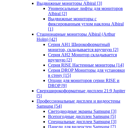
Выдвижные мониторы Albiral
[3]
Универсальные лифты для мониторов
Albiral
[2]
Выдвижные мониторы с
фиксированным углом наклона Albiral
[1]
Стационарные мониторы Albiral (Arthur
Holm)
[42]
Серия AH1 Широкоформатный
монитор, складывается вручную
[2]
Серия AH2 Монитор складывается
вручную
[2]
Серия RISE Настенные мониторы
[14]
Серия DROP Мониторы для установки
в стену
[15]
Опции для мониторов серии RISE и
DROP
[9]
Сверхширокоформатные дисплеи 21:9 Jupiter
[5]
Профессиональные дисплеи и видеостены
Samsung
[54]
Светодиодные экраны Samsung
[3]
Всепогодные дисплеи Samsung
[5]
Специальные дисплеи Samsung
[3]
Панели для видеостен Samsung
[7]