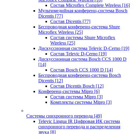
Состав Microflex Complete Wireless
[16]
Мультимедийная конференц-система Bosch
Dicentis
[77]
Состав Dicentis
[77]
Беспроводная конференц-система Shure
Microflex Wireless
[25]
Состав системы Shure Microflex
Wireless
[25]
Дискуссионная система Televic D-Cerno
[19]
Состав Televic D-Cerno
[19]
Дискуссионная система Bosch CCS 1000 D
[14]
Состав Bosch CCS 1000 D
[14]
Беспроводная конференц-система Bosch
Dicentis
[12]
Состав Dicentis Bosch
[12]
Конференц-системы Mipro
[6]
Состав системы Mipro
[3]
Комплекты системы Mipro
[3]
Системы синхронного перевода
[49]
Televic Lingua IR Цифровая ИК система
синхронного перевода и распределения
звука
[8]