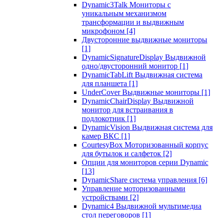
Dynamic3Talk Мониторы с
уникальным механизмом
трансформации и выдвижным
микрофоном
[4]
Двусторонние выдвижные мониторы
[1]
DynamicSignatureDisplay Выдвижной
одно/двусторонний монитор
[1]
DynamicTabLift Выдвижная система
для планшета
[1]
UnderCover Выдвижные мониторы
[1]
DynamicChairDisplay Выдвижной
монитор для встраивания в
подлокотник
[1]
DynamicVision Выдвижная система для
камер ВКС
[1]
CourtesyBox Моторизованный корпус
для бутылок и салфеток
[2]
Опции для мониторов серии Dynamic
[13]
DynamicShare система управления
[6]
Управление моторизованными
устройствами
[2]
Dynamic4 Выдвижной мультимедиа
стол переговоров
[1]