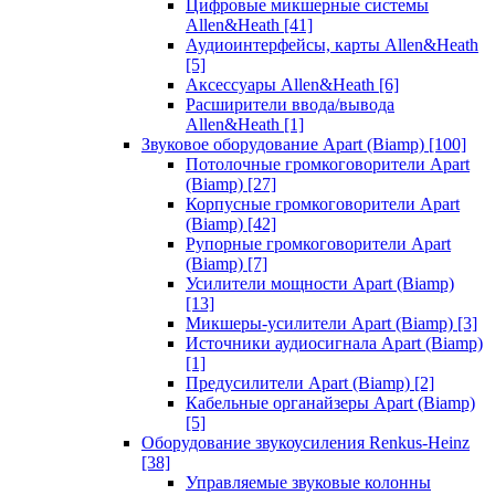
Цифровые микшерные системы
Allen&Heath
[41]
Аудиоинтерфейсы, карты Allen&Heath
[5]
Аксессуары Allen&Heath
[6]
Расширители ввода/вывода
Allen&Heath
[1]
Звуковое оборудование Apart (Biamp)
[100]
Потолочные громкоговорители Apart
(Biamp)
[27]
Корпусные громкоговорители Apart
(Biamp)
[42]
Рупорные громкоговорители Apart
(Biamp)
[7]
Усилители мощности Apart (Biamp)
[13]
Микшеры-усилители Apart (Biamp)
[3]
Источники аудиосигнала Apart (Biamp)
[1]
Предусилители Apart (Biamp)
[2]
Кабельные органайзеры Apart (Biamp)
[5]
Оборудование звукоусиления Renkus-Heinz
[38]
Управляемые звуковые колонны