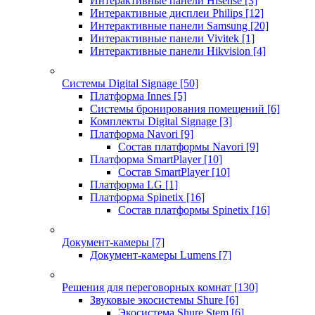
Интерактивные панели Hisense
[3]
Интерактивные дисплеи Philips
[12]
Интерактивные панели Samsung
[20]
Интерактивные панели Vivitek
[1]
Интерактивные панели Hikvision
[4]
Системы Digital Signage
[50]
Платформа Innes
[5]
Системы бронирования помещений
[6]
Комплекты Digital Signage
[3]
Платформа Navori
[9]
Состав платформы Navori
[9]
Платформа SmartPlayer
[10]
Состав SmartPlayer
[10]
Платформа LG
[1]
Платформа Spinetix
[16]
Состав платформы Spinetix
[16]
Документ-камеры
[7]
Документ-камеры Lumens
[7]
Решения для переговорных комнат
[130]
Звуковые экосистемы Shure
[6]
Экосистема Shure Stem
[6]