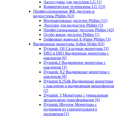
Аксессуары для дисплеев LG
[1]
Коммерческие телевизоры LG
[23]
Профессиональные ЖК дисплеи и
видеостены Philips
[63]
Интерактивные дисплеи Philips
[11]
Дисплеи для видеостен Philips
[5]
Профессиональные дисплеи Philips
[43]
Особо яркие дисплеи Philips
[1]
Цифровые вывески E-Paper Philips
[3]
Выдвижные мониторы Arthur Holm
[63]
Dynamic 1Н Складные мониторы
[3]
DB2 и DB3 Выдвижные мониторы с
наклоном
[6]
Dynamic2 Выдвижные мониторы с
наклоном
[3]
Dynamic X2 Выдвижные мониторы с
наклоном
[8]
DynamicX2Talk Выдвижные мониторы
с наклоном и выдвижным микрофоном
[2]
Dynamic 3 Мониторы с уникальным
механизмом трансформации
[6]
Dynamic3Reverse Мониторы с
подъемом из горизонтального
положения
[1]