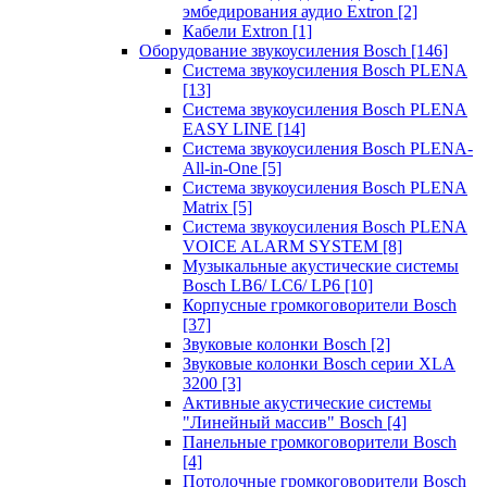
эмбедирования аудио Extron
[2]
Кабели Extron
[1]
Оборудование звукоусиления Bosch
[146]
Система звукоусиления Bosch PLENA
[13]
Система звукоусиления Bosch PLENA
EASY LINE
[14]
Система звукоусиления Bosch PLENA-
All-in-One
[5]
Система звукоусиления Bosch PLENA
Matrix
[5]
Система звукоусиления Bosch PLENA
VOICE ALARM SYSTEM
[8]
Музыкальные акустические системы
Bosch LB6/ LC6/ LP6
[10]
Корпусные громкоговорители Bosch
[37]
Звуковые колонки Bosch
[2]
Звуковые колонки Bosch серии XLA
3200
[3]
Активные акустические системы
"Линейный массив" Bosch
[4]
Панельные громкоговорители Bosch
[4]
Потолочные громкоговорители Bosch