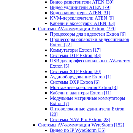
Видео разветвители ATEN
[30]
Видео удлинители ATEN
[79]
Видео конвертеры ATEN
[31]
KVM-переключатели ATEN
[9]
Кабели и аксессуары ATEN
[63]
Системы AV-коммутации Extron
[199]
Процессоры для видеостен Extron
[6]
Процессоры обработки видеосигналов
Extron
[22]
Коммутаторы Extron
[17]
Системы DTP Extron
[43]
USB для профессиональных AV-систем
Extron
[5]
Системы XTP Extron
[30]
Аудиооборудование Extron
[1]
Системы DXP Extron
[6]
Монтажные крепления Extron
[3]
Кабели и адаптеры Extron
[11]
Модульные матричные коммутаторы
Extron
[7]
Оптоволоконные удлинители Extron
[20]
Системы NAV Pro Extron
[28]
Системы AV-коммутации WyreStorm
[152]
Видео по IP WyreStorm
[35]