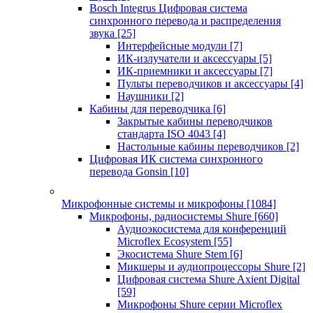
Bosch Integrus Цифровая система
синхронного перевода и распределения
звука
[25]
Интерфейсные модули
[7]
ИК-излучатели и аксессуары
[5]
ИК-приемники и аксессуары
[7]
Пульты переводчиков и аксессуары
[4]
Наушники
[2]
Кабины для переводчика
[6]
Закрытые кабины переводчиков
стандарта ISO 4043
[4]
Настольные кабины переводчиков
[2]
Цифровая ИК система синхронного
перевода Gonsin
[10]
Микрофонные системы и микрофоны
[1084]
Микрофоны, радиосистемы Shure
[660]
Аудиоэкосистема для конференций
Microflex Ecosystem
[55]
Экосистема Shure Stem
[6]
Микшеры и аудиопроцессоры Shure
[2]
Цифровая система Shure Axient Digital
[59]
Микрофоны Shure серии Microflex