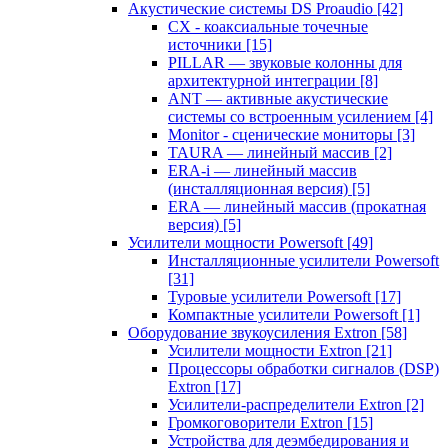
Акустические системы DS Proaudio
[42]
CX - коаксиальные точечные
источники
[15]
PILLAR — звуковые колонны для
архитектурной интеграции
[8]
ANT — активные акустические
системы со встроенным усилением
[4]
Monitor - сценические мониторы
[3]
TAURA — линейный массив
[2]
ERA-i — линейный массив
(инсталляционная версия)
[5]
ERA — линейный массив (прокатная
версия)
[5]
Усилители мощности Powersoft
[49]
Инсталляционные усилители Powersoft
[31]
Туровые усилители Powersoft
[17]
Компактные усилители Powersoft
[1]
Оборудование звукоусиления Extron
[58]
Усилители мощности Extron
[21]
Процессоры обработки сигналов (DSP)
Extron
[17]
Усилители-распределители Extron
[2]
Громкоговорители Extron
[15]
Устройства для деэмбедирования и