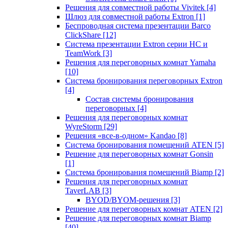
Решения для совместной работы Vivitek
[4]
Шлюз для совместной работы Extron
[1]
Беспроводная система презентации Barco
ClickShare
[12]
Система презентации Extron серии HC и
TeamWork
[3]
Решения для переговорных комнат Yamaha
[10]
Система бронирования переговорных Extron
[4]
Состав системы бронирования
переговорных
[4]
Решения для переговорных комнат
WyreStorm
[29]
Решения «все-в-одном» Kandao
[8]
Система бронирования помещений ATEN
[5]
Решение для переговорных комнат Gonsin
[1]
Система бронирования помещений Biamp
[2]
Решения для переговорных комнат
TaverLAB
[3]
BYOD/BYOM-решения
[3]
Решение для переговорных комнат ATEN
[2]
Решение для переговорных комнат Biamp
[40]