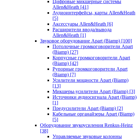
Цифровые микшерные системы
Allen&Heath
[41]
Аудиоинтерфейсы, карты Allen&Heath
[5]
Аксессуары Allen&Heath
[6]
Расширители ввода/вывода
Allen&Heath
[1]
Звуковое оборудование Apart (Biamp)
[100]
Потолочные громкоговорители Apart
(Biamp)
[27]
Корпусные громкоговорители Apart
(Biamp)
[42]
Рупорные громкоговорители Apart
(Biamp)
[7]
Усилители мощности Apart (Biamp)
[13]
Микшеры-усилители Apart (Biamp)
[3]
Источники аудиосигнала Apart (Biamp)
[1]
Предусилители Apart (Biamp)
[2]
Кабельные органайзеры Apart (Biamp)
[5]
Оборудование звукоусиления Renkus-Heinz
[38]
Управляемые звуковые колонны