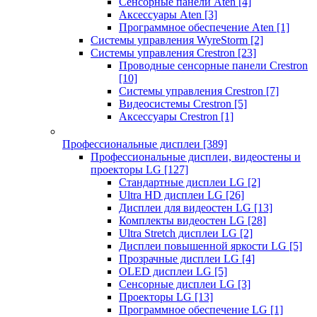
Сенсорные панели Aten
[4]
Аксессуары Aten
[3]
Программное обеспечение Aten
[1]
Системы управления WyreStorm
[2]
Системы управления Crestron
[23]
Проводные сенсорные панели Crestron
[10]
Системы управления Crestron
[7]
Видеосистемы Crestron
[5]
Аксессуары Crestron
[1]
Профессиональные дисплеи
[389]
Профессиональные дисплеи, видеостены и
проекторы LG
[127]
Стандартные дисплеи LG
[2]
Ultra HD дисплеи LG
[26]
Дисплеи для видеостен LG
[13]
Комплекты видеостен LG
[28]
Ultra Stretch дисплеи LG
[2]
Дисплеи повышенной яркости LG
[5]
Прозрачные дисплеи LG
[4]
OLED дисплеи LG
[5]
Сенсорные дисплеи LG
[3]
Проекторы LG
[13]
Программное обеспечение LG
[1]