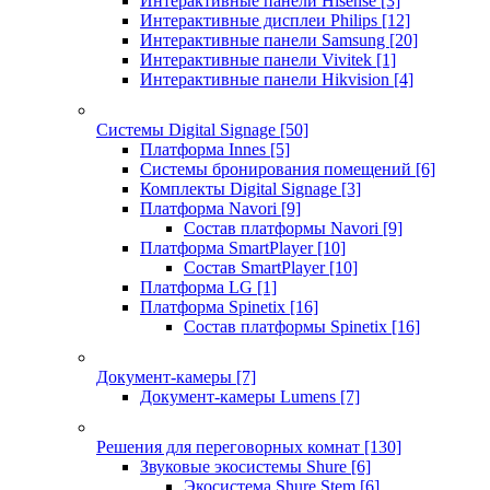
Интерактивные панели Hisense
[3]
Интерактивные дисплеи Philips
[12]
Интерактивные панели Samsung
[20]
Интерактивные панели Vivitek
[1]
Интерактивные панели Hikvision
[4]
Системы Digital Signage
[50]
Платформа Innes
[5]
Системы бронирования помещений
[6]
Комплекты Digital Signage
[3]
Платформа Navori
[9]
Состав платформы Navori
[9]
Платформа SmartPlayer
[10]
Состав SmartPlayer
[10]
Платформа LG
[1]
Платформа Spinetix
[16]
Состав платформы Spinetix
[16]
Документ-камеры
[7]
Документ-камеры Lumens
[7]
Решения для переговорных комнат
[130]
Звуковые экосистемы Shure
[6]
Экосистема Shure Stem
[6]