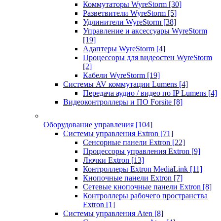
Коммутаторы WyreStorm
[30]
Разветвители WyreStorm
[5]
Удлинители WyreStorm
[38]
Управление и аксессуары WyreStorm
[19]
Адаптеры WyreStorm
[4]
Процессоры для видеостен WyreStorm
[2]
Кабели WyreStorm
[19]
Системы AV коммутации Lumens
[4]
Передача аудио / видео по IP Lumens
[4]
Видеоконтроллеры и ПО Forsite
[8]
Оборудование управления
[104]
Системы управления Extron
[71]
Сенсорные панели Extron
[22]
Процессоры управления Extron
[9]
Лючки Extron
[13]
Контроллеры Extron MediaLink
[11]
Кнопочные панели Extron
[7]
Сетевые кнопочные панели Extron
[8]
Контроллеры рабочего пространства
Extron
[1]
Системы управления Aten
[8]