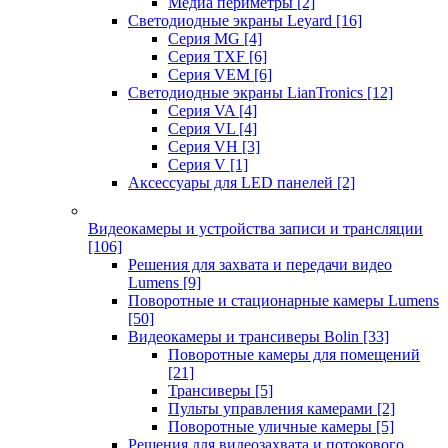
Медиа периметры
[2]
Светодиодные экраны Leyard
[16]
Серия MG
[4]
Серия TXF
[6]
Серия VEM
[6]
Светодиодные экраны LianTronics
[12]
Серия VA
[4]
Серия VL
[4]
Серия VH
[3]
Серия V
[1]
Аксессуары для LED панелей
[2]
Видеокамеры и устройства записи и трансляции
[106]
Решения для захвата и передачи видео
Lumens
[9]
Поворотные и стационарные камеры Lumens
[50]
Видеокамеры и трансиверы Bolin
[33]
Поворотные камеры для помещений
[21]
Трансиверы
[5]
Пульты управления камерами
[2]
Поворотные уличные камеры
[5]
Решения для видеозахвата и потокового