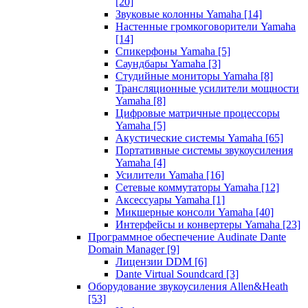
[20]
Звуковые колонны Yamaha
[14]
Настенные громкоговорители Yamaha
[14]
Спикерфоны Yamaha
[5]
Саундбары Yamaha
[3]
Студийные мониторы Yamaha
[8]
Трансляционные усилители мощности
Yamaha
[8]
Цифровые матричные процессоры
Yamaha
[5]
Акустические системы Yamaha
[65]
Портативные системы звукоусиления
Yamaha
[4]
Усилители Yamaha
[16]
Сетевые коммутаторы Yamaha
[12]
Аксессуары Yamaha
[1]
Микшерные консоли Yamaha
[40]
Интерфейсы и конвертеры Yamaha
[23]
Программное обеспечение Audinate Dante
Domain Manager
[9]
Лицензии DDM
[6]
Dante Virtual Soundcard
[3]
Оборудование звукоусиления Allen&Heath
[53]