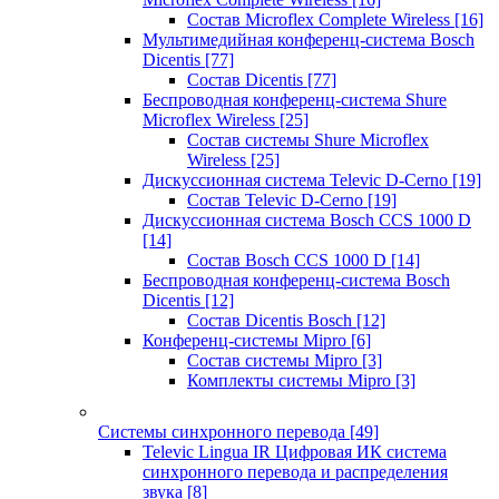
Состав Microflex Complete Wireless
[16]
Мультимедийная конференц-система Bosch
Dicentis
[77]
Состав Dicentis
[77]
Беспроводная конференц-система Shure
Microflex Wireless
[25]
Состав системы Shure Microflex
Wireless
[25]
Дискуссионная система Televic D-Cerno
[19]
Состав Televic D-Cerno
[19]
Дискуссионная система Bosch CCS 1000 D
[14]
Состав Bosch CCS 1000 D
[14]
Беспроводная конференц-система Bosch
Dicentis
[12]
Состав Dicentis Bosch
[12]
Конференц-системы Mipro
[6]
Состав системы Mipro
[3]
Комплекты системы Mipro
[3]
Системы синхронного перевода
[49]
Televic Lingua IR Цифровая ИК система
синхронного перевода и распределения
звука
[8]