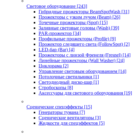
Световое оборудование
[243]
Гибридные прожекторы BeamSpotWash
[31]
Прожекторы с узким лучом (Beam)
[26]
Точечные прожекторы (Spot)
[15]
Заливные световые головы (Wash)
[39]
PAR-прожектор
[34]
Профильные прожекторы (Profile)
[9]
Прожектор следящего света (FollowSpot)
[2]
LED-бар (Bar)
[4]
Прожекторы с линзой Френеля (Fresnel)
[14]
Линейные прожекторы (Wall Washer)
[24]
Циклорама
[2]
Управление световым оборудованием
[14]
Потолочные светильники
[1]
Светодиодный диско-шар
[1]
Стробоскопы
[8]
Аксессуары для светового оборудования
[19]
Сценические спецэффекты
[15]
Генераторы тумана
[7]
Сценические вентиляторы
[3]
Жидкости для спецэффектов
[5]