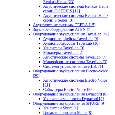
Renkus-Heinz
[23]
Акустические системы Renkus-Heinz
серии C SERIES
[12]
Акустические системы Renkus-Heinz
серии S Series
[3]
Акустические системы TEFRA
[15]
Звуковое оборудование ATEN
[7]
Оборудование звукоусиления TaverLab
[41]
Аудиоинтерфейсы TaverLab
[9]
Аудиопроцессоры TaverLab
[10]
Усилители TaverLab
[9]
Микшеры TaverLab
[2]
Акустические системы TaverLab
[7]
Микрофонные системы TaverLab
[3]
Системы управления TaverLab
[1]
Оборудование звукоусиления Electro-Voice
[29]
Акустические системы Electro-Voice
[21]
Сабвуферы Electro-Voice
[8]
Оборудование звукоусиления Dynacord
[8]
Усилители мощности Dynacord
[8]
Оборудование звукоусиления SHURE
[9]
Усилители Shure
[1]
Громкоговорители Shure
[8]