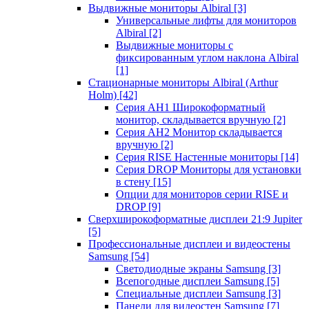
Выдвижные мониторы Albiral
[3]
Универсальные лифты для мониторов
Albiral
[2]
Выдвижные мониторы с
фиксированным углом наклона Albiral
[1]
Стационарные мониторы Albiral (Arthur
Holm)
[42]
Серия AH1 Широкоформатный
монитор, складывается вручную
[2]
Серия AH2 Монитор складывается
вручную
[2]
Серия RISE Настенные мониторы
[14]
Серия DROP Мониторы для установки
в стену
[15]
Опции для мониторов серии RISE и
DROP
[9]
Сверхширокоформатные дисплеи 21:9 Jupiter
[5]
Профессиональные дисплеи и видеостены
Samsung
[54]
Светодиодные экраны Samsung
[3]
Всепогодные дисплеи Samsung
[5]
Специальные дисплеи Samsung
[3]
Панели для видеостен Samsung
[7]