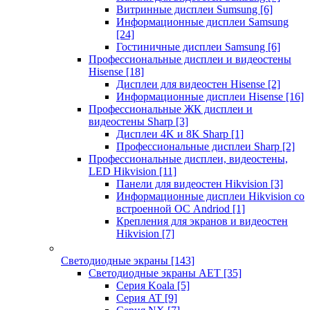
Витринные дисплеи Sumsung
[6]
Информационные дисплеи Samsung
[24]
Гостиничные дисплеи Samsung
[6]
Профессиональные дисплеи и видеостены
Hisense
[18]
Дисплеи для видеостен Hisense
[2]
Информационные дисплеи Hisense
[16]
Профессиональные ЖК дисплеи и
видеостены Sharp
[3]
Дисплеи 4K и 8K Sharp
[1]
Профессиональные дисплеи Sharp
[2]
Профессиональные дисплеи, видеостены,
LED Hikvision
[11]
Панели для видеостен Hikvision
[3]
Информационные дисплеи Hikvision со
встроенной ОС Andriod
[1]
Крепления для экранов и видеостен
Hikvision
[7]
Светодиодные экраны
[143]
Светодиодные экраны AET
[35]
Cерия Koala
[5]
Серия AT
[9]