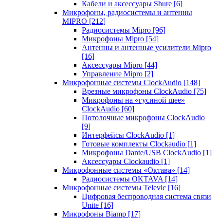
Кабели и аксессуары Shure
[6]
Микрофоны, радиосистемы и антенны
MIPRO
[212]
Радиосистемы Mipro
[96]
Микрофоны Mipro
[54]
Антенны и антенные усилители Mipro
[16]
Аксессуары Mipro
[44]
Управление Mipro
[2]
Микрофонные системы ClockAudio
[148]
Врезные микрофоны ClockAudio
[75]
Микрофоны на «гусиной шее»
ClockAudio
[60]
Потолочные микрофоны ClockAudio
[9]
Интерфейсы ClockAudio
[1]
Готовые комплекты Clockaudio
[1]
Микрофоны Dante/USB ClockAudio
[1]
Аксессуары Clockaudio
[1]
Микрофонные системы «Октава»
[14]
Радиосистемы OKTAVA
[14]
Микрофонные системы Televic
[16]
Цифровая беспроводная система связи
Unite
[16]
Микрофоны Biamp
[17]