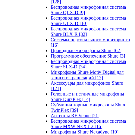
[128]
Беспроводная микрофонная система
Shure QLX-D
[9]
Беспроводная микрофонная система
Shure ULX-D
[10]
Беспроводная микрофонная система
Shure BLX-R
[32]
Системы персонального мониторинга
[16]
Проводные микрофоны Shure
[62]
Программное обеспечение Shure
[3]
Беспроводная микрофонная система
Shure SLX-D
[34]
Микрофоны Shure Motiv Digital для
записи и трансляций
[17]
Аксессуары для микрофонов Shure
[121]
Головные и петличные микрофоны
Shure DuraPlex
[14]
Субминиатюрные микрофоны Shure
TwinPlex
[39]
Антенны RF Venue
[21]
Беспроводная микрофонная система
Shure MXW NEXT 2
[16]
Микрофоны Shure Nexadyne
[10]