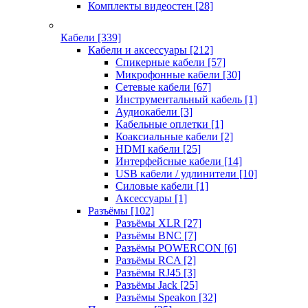
Комплекты видеостен
[28]
Кабели
[339]
Кабели и аксессуары
[212]
Спикерные кабели
[57]
Микрофонные кабели
[30]
Сетевые кабели
[67]
Инструментальный кабель
[1]
Аудиокабели
[3]
Кабельные оплетки
[1]
Коаксиальные кабели
[2]
HDMI кабели
[25]
Интерфейсные кабели
[14]
USB кабели / удлинители
[10]
Силовые кабели
[1]
Аксессуары
[1]
Разъёмы
[102]
Разъёмы XLR
[27]
Разъёмы BNC
[7]
Разъёмы POWERCON
[6]
Разъёмы RCA
[2]
Разъёмы RJ45
[3]
Разъёмы Jack
[25]
Разъёмы Speakon
[32]