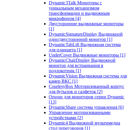
Dynamic3Talk Мониторы с
уникальным механизмом
трансформации и выдвижным
микрофоном
[4]
Двусторонние выдвижные мониторы
[1]
DynamicSignatureDisplay Выдвижной
одно/двусторонний монитор
[1]
DynamicTabLift Выдвижная система
для планшета
[1]
UnderCover Выдвижные мониторы
[1]
DynamicChairDisplay Выдвижной
монитор для встраивания в
подлокотник
[1]
DynamicVision Выдвижная система для
камер ВКС
[1]
CourtesyBox Моторизованный корпус
для бутылок и салфеток
[2]
Опции для мониторов серии Dynamic
[13]
DynamicShare система управления
[6]
Управление моторизованными
устройствами
[2]
Dynamic4 Выдвижной мультимедиа
стол переговоров
[1]