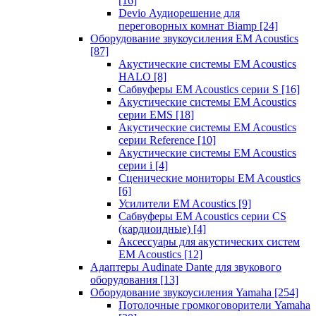
[16]
Devio Аудиорешение для
переговорных комнат Biamp
[24]
Оборудование звукоусиления EM Acoustics
[87]
Акустические системы EM Acoustics
HALO
[8]
Сабвуферы EM Acoustics серии S
[16]
Акустические системы EM Acoustics
серии EMS
[18]
Акустические системы EM Acoustics
серии Reference
[10]
Акустические системы EM Acoustics
серии i
[4]
Сценические мониторы EM Acoustics
[6]
Усилители EM Acoustics
[9]
Сабвуферы EM Acoustics серии CS
(кардиоидные)
[4]
Аксессуары для акустических систем
EM Acoustics
[12]
Адаптеры Audinate Dante для звукового
оборудования
[13]
Оборудование звукоусиления Yamaha
[254]
Потолочные громкоговорители Yamaha