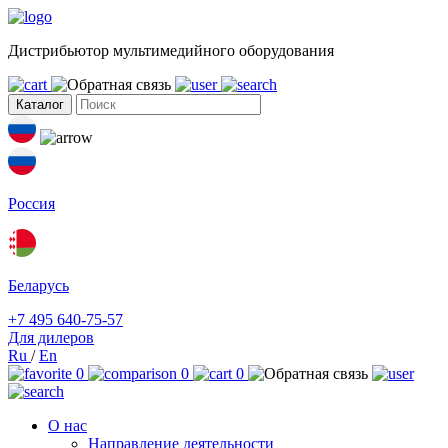
Дистрибьютор мультимедийного оборудования
Каталог
Россия
Беларусь
+7 495 640-75-57
Для дилеров
Ru
/
En
0
0
0
О нас
Направление деятельности