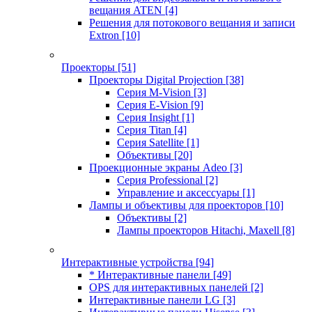
вещания ATEN
[4]
Решения для потокового вещания и записи
Extron
[10]
Проекторы
[51]
Проекторы Digital Projection
[38]
Серия M-Vision
[3]
Серия E-Vision
[9]
Серия Insight
[1]
Серия Titan
[4]
Серия Satellite
[1]
Объективы
[20]
Проекционные экраны Adeo
[3]
Серия Professional
[2]
Управление и аксессуары
[1]
Лампы и объективы для проекторов
[10]
Объективы
[2]
Лампы проекторов Hitachi, Maxell
[8]
Интерактивные устройства
[94]
* Интерактивные панели
[49]
OPS для интерактивных панелей
[2]
Интерактивные панели LG
[3]