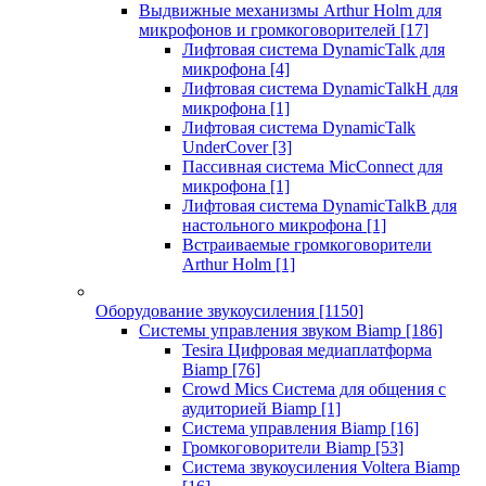
Выдвижные механизмы Arthur Holm для
микрофонов и громкоговорителей
[17]
Лифтовая система DynamicTalk для
микрофона
[4]
Лифтовая система DynamicTalkH для
микрофона
[1]
Лифтовая система DynamicTalk
UnderCover
[3]
Пассивная система MicConnect для
микрофона
[1]
Лифтовая система DynamicTalkB для
настольного микрофона
[1]
Встраиваемые громкоговорители
Arthur Holm
[1]
Оборудование звукоусиления
[1150]
Системы управления звуком Biamp
[186]
Tesira Цифровая медиаплатформа
Biamp
[76]
Crowd Mics Система для общения с
аудиторией Biamp
[1]
Система управления Biamp
[16]
Громкоговорители Biamp
[53]
Система звукоусиления Voltera Biamp