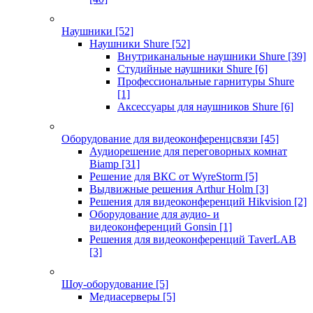
Наушники
[52]
Наушники Shure
[52]
Внутриканальные наушники Shure
[39]
Студийные наушники Shure
[6]
Профессиональные гарнитуры Shure
[1]
Аксессуары для наушников Shure
[6]
Оборудование для видеоконференцсвязи
[45]
Аудиорешение для переговорных комнат
Biamp
[31]
Решение для ВКС от WyreStorm
[5]
Выдвижные решения Arthur Holm
[3]
Решения для видеоконференций Hikvision
[2]
Оборудование для аудио- и
видеоконференций Gonsin
[1]
Решения для видеоконференций TaverLAB
[3]
Шоу-оборудование
[5]
Медиасерверы
[5]