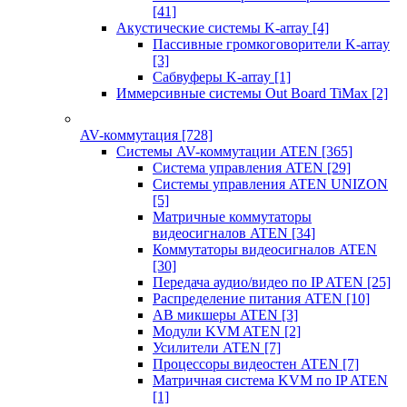
[41]
Акустические системы K-array
[4]
Пассивные громкоговорители K-array
[3]
Сабвуферы K-array
[1]
Иммерсивные системы Out Board TiMax
[2]
AV-коммутация
[728]
Системы AV-коммутации ATEN
[365]
Система управления ATEN
[29]
Системы управления ATEN UNIZON
[5]
Матричные коммутаторы
видеосигналов ATEN
[34]
Коммутаторы видеосигналов ATEN
[30]
Передача аудио/видео по IP ATEN
[25]
Распределение питания ATEN
[10]
АВ микшеры ATEN
[3]
Модули KVM ATEN
[2]
Усилители ATEN
[7]
Процессоры видеостен ATEN
[7]
Матричная система KVM по IP ATEN
[1]