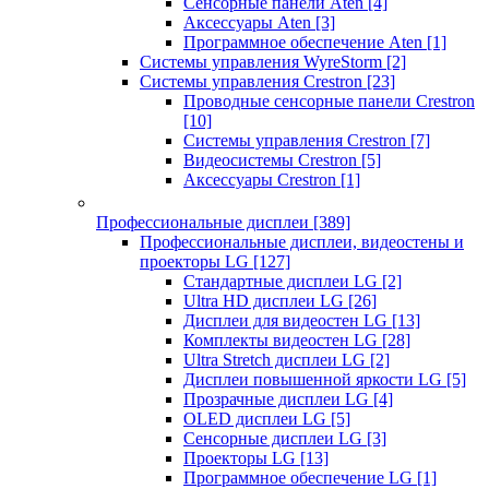
Сенсорные панели Aten
[4]
Аксессуары Aten
[3]
Программное обеспечение Aten
[1]
Системы управления WyreStorm
[2]
Системы управления Crestron
[23]
Проводные сенсорные панели Crestron
[10]
Системы управления Crestron
[7]
Видеосистемы Crestron
[5]
Аксессуары Crestron
[1]
Профессиональные дисплеи
[389]
Профессиональные дисплеи, видеостены и
проекторы LG
[127]
Стандартные дисплеи LG
[2]
Ultra HD дисплеи LG
[26]
Дисплеи для видеостен LG
[13]
Комплекты видеостен LG
[28]
Ultra Stretch дисплеи LG
[2]
Дисплеи повышенной яркости LG
[5]
Прозрачные дисплеи LG
[4]
OLED дисплеи LG
[5]
Сенсорные дисплеи LG
[3]
Проекторы LG
[13]
Программное обеспечение LG
[1]