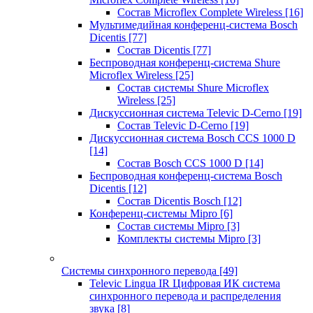
Состав Microflex Complete Wireless
[16]
Мультимедийная конференц-система Bosch
Dicentis
[77]
Состав Dicentis
[77]
Беспроводная конференц-система Shure
Microflex Wireless
[25]
Состав системы Shure Microflex
Wireless
[25]
Дискуссионная система Televic D-Cerno
[19]
Состав Televic D-Cerno
[19]
Дискуссионная система Bosch CCS 1000 D
[14]
Состав Bosch CCS 1000 D
[14]
Беспроводная конференц-система Bosch
Dicentis
[12]
Состав Dicentis Bosch
[12]
Конференц-системы Mipro
[6]
Состав системы Mipro
[3]
Комплекты системы Mipro
[3]
Системы синхронного перевода
[49]
Televic Lingua IR Цифровая ИК система
синхронного перевода и распределения
звука
[8]