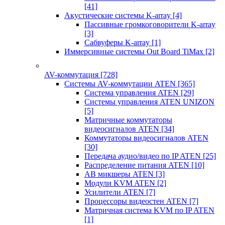
[41]
Акустические системы K-array
[4]
Пассивные громкоговорители K-array
[3]
Сабвуферы K-array
[1]
Иммерсивные системы Out Board TiMax
[2]
AV-коммутация
[728]
Системы AV-коммутации ATEN
[365]
Система управления ATEN
[29]
Системы управления ATEN UNIZON
[5]
Матричные коммутаторы
видеосигналов ATEN
[34]
Коммутаторы видеосигналов ATEN
[30]
Передача аудио/видео по IP ATEN
[25]
Распределение питания ATEN
[10]
АВ микшеры ATEN
[3]
Модули KVM ATEN
[2]
Усилители ATEN
[7]
Процессоры видеостен ATEN
[7]
Матричная система KVM по IP ATEN
[1]