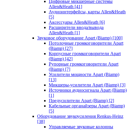
Цифровые микшерные системы
Allen&Heath
[41]
Аудиоинтерфейсы, карты Allen&Heath
[5]
Аксессуары Allen&Heath
[6]
Расширители ввода/вывода
Allen&Heath
[1]
Звуковое оборудование Apart (Biamp)
[100]
Потолочные громкоговорители Apart
(Biamp)
[27]
Корпусные громкоговорители Apart
(Biamp)
[42]
Рупорные громкоговорители Apart
(Biamp)
[7]
Усилители мощности Apart (Biamp)
[13]
Микшеры-усилители Apart (Biamp)
[3]
Источники аудиосигнала Apart (Biamp)
[1]
Предусилители Apart (Biamp)
[2]
Кабельные органайзеры Apart (Biamp)
[5]
Оборудование звукоусиления Renkus-Heinz
[38]
Управляемые звуковые колонны