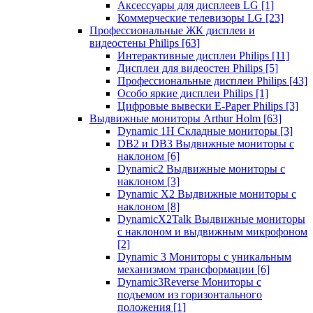
Аксессуары для дисплеев LG
[1]
Коммерческие телевизоры LG
[23]
Профессиональные ЖК дисплеи и
видеостены Philips
[63]
Интерактивные дисплеи Philips
[11]
Дисплеи для видеостен Philips
[5]
Профессиональные дисплеи Philips
[43]
Особо яркие дисплеи Philips
[1]
Цифровые вывески E-Paper Philips
[3]
Выдвижные мониторы Arthur Holm
[63]
Dynamic 1Н Складные мониторы
[3]
DB2 и DB3 Выдвижные мониторы с
наклоном
[6]
Dynamic2 Выдвижные мониторы с
наклоном
[3]
Dynamic X2 Выдвижные мониторы с
наклоном
[8]
DynamicX2Talk Выдвижные мониторы
с наклоном и выдвижным микрофоном
[2]
Dynamic 3 Мониторы с уникальным
механизмом трансформации
[6]
Dynamic3Reverse Мониторы с
подъемом из горизонтального
положения
[1]