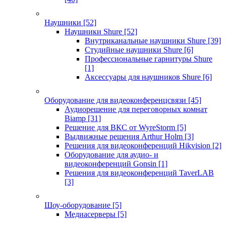
Наушники
[52]
Наушники Shure
[52]
Внутриканальные наушники Shure
[39]
Студийные наушники Shure
[6]
Профессиональные гарнитуры Shure
[1]
Аксессуары для наушников Shure
[6]
Оборудование для видеоконференцсвязи
[45]
Аудиорешение для переговорных комнат
Biamp
[31]
Решение для ВКС от WyreStorm
[5]
Выдвижные решения Arthur Holm
[3]
Решения для видеоконференций Hikvision
[2]
Оборудование для аудио- и
видеоконференций Gonsin
[1]
Решения для видеоконференций TaverLAB
[3]
Шоу-оборудование
[5]
Медиасерверы
[5]