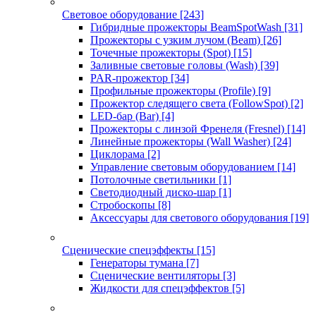
Световое оборудование
[243]
Гибридные прожекторы BeamSpotWash
[31]
Прожекторы с узким лучом (Beam)
[26]
Точечные прожекторы (Spot)
[15]
Заливные световые головы (Wash)
[39]
PAR-прожектор
[34]
Профильные прожекторы (Profile)
[9]
Прожектор следящего света (FollowSpot)
[2]
LED-бар (Bar)
[4]
Прожекторы с линзой Френеля (Fresnel)
[14]
Линейные прожекторы (Wall Washer)
[24]
Циклорама
[2]
Управление световым оборудованием
[14]
Потолочные светильники
[1]
Светодиодный диско-шар
[1]
Стробоскопы
[8]
Аксессуары для светового оборудования
[19]
Сценические спецэффекты
[15]
Генераторы тумана
[7]
Сценические вентиляторы
[3]
Жидкости для спецэффектов
[5]