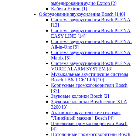
эмбедирования аудио Extron
[2]
Кабели Extron
[1]
Оборудование звукоусиления Bosch
[146]
Система звукоусиления Bosch PLENA
[13]
Система звукоусиления Bosch PLENA
EASY LINE
[14]
Система звукоусиления Bosch PLENA-
All-in-One
[5]
Система звукоусиления Bosch PLENA
Matrix
[5]
Система звукоусиления Bosch PLENA
VOICE ALARM SYSTEM
[8]
Музыкальные акустические системы
Bosch LB6/ LC6/ LP6
[10]
Корпусные громкоговорители Bosch
[37]
Звуковые колонки Bosch
[2]
Звуковые колонки Bosch серии XLA
3200
[3]
Активные акустические системы
"Линейный массив" Bosch
[4]
Панельные громкоговорители Bosch
[4]
Потолочные громкоговорители Bosch