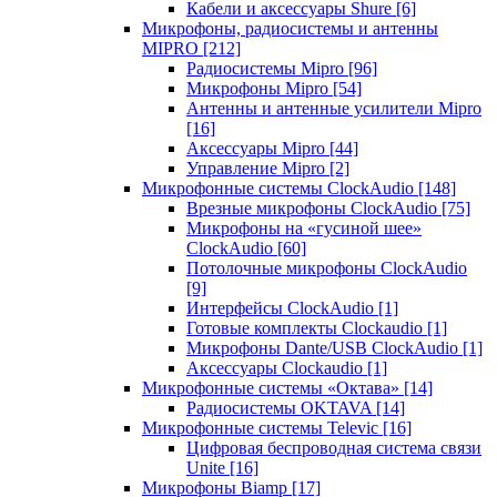
Кабели и аксессуары Shure
[6]
Микрофоны, радиосистемы и антенны
MIPRO
[212]
Радиосистемы Mipro
[96]
Микрофоны Mipro
[54]
Антенны и антенные усилители Mipro
[16]
Аксессуары Mipro
[44]
Управление Mipro
[2]
Микрофонные системы ClockAudio
[148]
Врезные микрофоны ClockAudio
[75]
Микрофоны на «гусиной шее»
ClockAudio
[60]
Потолочные микрофоны ClockAudio
[9]
Интерфейсы ClockAudio
[1]
Готовые комплекты Clockaudio
[1]
Микрофоны Dante/USB ClockAudio
[1]
Аксессуары Clockaudio
[1]
Микрофонные системы «Октава»
[14]
Радиосистемы OKTAVA
[14]
Микрофонные системы Televic
[16]
Цифровая беспроводная система связи
Unite
[16]
Микрофоны Biamp
[17]