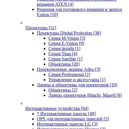
вещания ATEN
[4]
Решения для потокового вещания и записи
Extron
[10]
Проекторы
[51]
Проекторы Digital Projection
[38]
Серия M-Vision
[3]
Серия E-Vision
[9]
Серия Insight
[1]
Серия Titan
[4]
Серия Satellite
[1]
Объективы
[20]
Проекционные экраны Adeo
[3]
Серия Professional
[2]
Управление и аксессуары
[1]
Лампы и объективы для проекторов
[10]
Объективы
[2]
Лампы проекторов Hitachi, Maxell
[8]
Интерактивные устройства
[94]
* Интерактивные панели
[49]
OPS для интерактивных панелей
[2]
Интерактивные панели LG
[3]