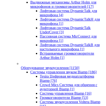
Выдвижные механизмы Arthur Holm для
микрофонов и громкоговорителей
[17]
Лифтовая система DynamicTalk для
микрофона
[4]
Лифтовая система DynamicTalkH для
микрофона
[1]
Лифтовая система DynamicTalk
UnderCover
[3]
Пассивная система MicConnect для
микрофона
[1]
Лифтовая система DynamicTalkB для
настольного микрофона
[1]
Встраиваемые громкоговорители
Arthur Holm
[1]
Оборудование звукоусиления
[1150]
Системы управления звуком Biamp
[186]
Tesira Цифровая медиаплатформа
Biamp
[76]
Crowd Mics Система для общения с
аудиторией Biamp
[1]
Система управления Biamp
[16]
Громкоговорители Biamp
[53]
Система звукоусиления Voltera Biamp