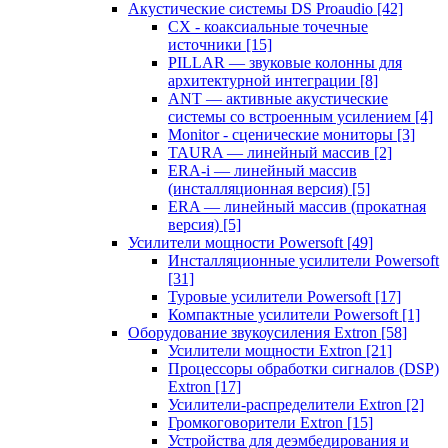
Акустические системы DS Proaudio
[42]
CX - коаксиальные точечные
источники
[15]
PILLAR — звуковые колонны для
архитектурной интеграции
[8]
ANT — активные акустические
системы со встроенным усилением
[4]
Monitor - сценические мониторы
[3]
TAURA — линейный массив
[2]
ERA-i — линейный массив
(инсталляционная версия)
[5]
ERA — линейный массив (прокатная
версия)
[5]
Усилители мощности Powersoft
[49]
Инсталляционные усилители Powersoft
[31]
Туровые усилители Powersoft
[17]
Компактные усилители Powersoft
[1]
Оборудование звукоусиления Extron
[58]
Усилители мощности Extron
[21]
Процессоры обработки сигналов (DSP)
Extron
[17]
Усилители-распределители Extron
[2]
Громкоговорители Extron
[15]
Устройства для деэмбедирования и