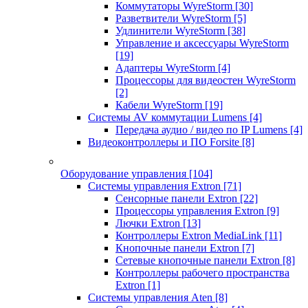
Коммутаторы WyreStorm
[30]
Разветвители WyreStorm
[5]
Удлинители WyreStorm
[38]
Управление и аксессуары WyreStorm
[19]
Адаптеры WyreStorm
[4]
Процессоры для видеостен WyreStorm
[2]
Кабели WyreStorm
[19]
Системы AV коммутации Lumens
[4]
Передача аудио / видео по IP Lumens
[4]
Видеоконтроллеры и ПО Forsite
[8]
Оборудование управления
[104]
Системы управления Extron
[71]
Сенсорные панели Extron
[22]
Процессоры управления Extron
[9]
Лючки Extron
[13]
Контроллеры Extron MediaLink
[11]
Кнопочные панели Extron
[7]
Сетевые кнопочные панели Extron
[8]
Контроллеры рабочего пространства
Extron
[1]
Системы управления Aten
[8]