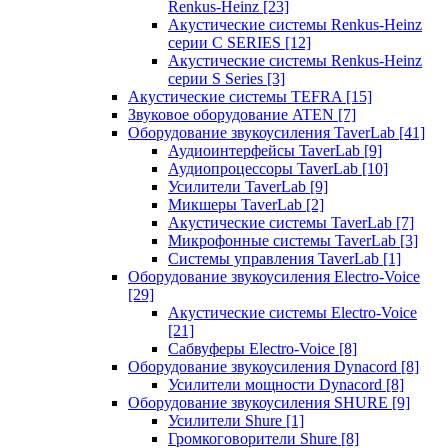
Renkus-Heinz
[23]
Акустические системы Renkus-Heinz
серии C SERIES
[12]
Акустические системы Renkus-Heinz
серии S Series
[3]
Акустические системы TEFRA
[15]
Звуковое оборудование ATEN
[7]
Оборудование звукоусиления TaverLab
[41]
Аудиоинтерфейсы TaverLab
[9]
Аудиопроцессоры TaverLab
[10]
Усилители TaverLab
[9]
Микшеры TaverLab
[2]
Акустические системы TaverLab
[7]
Микрофонные системы TaverLab
[3]
Системы управления TaverLab
[1]
Оборудование звукоусиления Electro-Voice
[29]
Акустические системы Electro-Voice
[21]
Сабвуферы Electro-Voice
[8]
Оборудование звукоусиления Dynacord
[8]
Усилители мощности Dynacord
[8]
Оборудование звукоусиления SHURE
[9]
Усилители Shure
[1]
Громкоговорители Shure
[8]