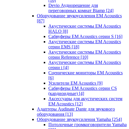
[16]
Devio Аудиорешение для
переговорных комнат Biamp
[24]
Оборудование звукоусиления EM Acoustics
[87]
Акустические системы EM Acoustics
HALO
[8]
Сабвуферы EM Acoustics серии S
[16]
Акустические системы EM Acoustics
серии EMS
[18]
Акустические системы EM Acoustics
серии Reference
[10]
Акустические системы EM Acoustics
серии i
[4]
Сценические мониторы EM Acoustics
[6]
Усилители EM Acoustics
[9]
Сабвуферы EM Acoustics серии CS
(кардиоидные)
[4]
Аксессуары для акустических систем
EM Acoustics
[12]
Адаптеры Audinate Dante для звукового
оборудования
[13]
Оборудование звукоусиления Yamaha
[254]
Потолочные громкоговорители Yamaha