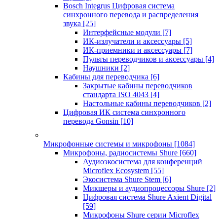
Bosch Integrus Цифровая система
синхронного перевода и распределения
звука
[25]
Интерфейсные модули
[7]
ИК-излучатели и аксессуары
[5]
ИК-приемники и аксессуары
[7]
Пульты переводчиков и аксессуары
[4]
Наушники
[2]
Кабины для переводчика
[6]
Закрытые кабины переводчиков
стандарта ISO 4043
[4]
Настольные кабины переводчиков
[2]
Цифровая ИК система синхронного
перевода Gonsin
[10]
Микрофонные системы и микрофоны
[1084]
Микрофоны, радиосистемы Shure
[660]
Аудиоэкосистема для конференций
Microflex Ecosystem
[55]
Экосистема Shure Stem
[6]
Микшеры и аудиопроцессоры Shure
[2]
Цифровая система Shure Axient Digital
[59]
Микрофоны Shure серии Microflex