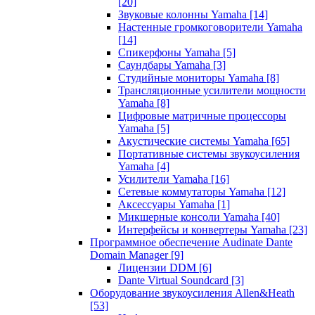
[20]
Звуковые колонны Yamaha
[14]
Настенные громкоговорители Yamaha
[14]
Спикерфоны Yamaha
[5]
Саундбары Yamaha
[3]
Студийные мониторы Yamaha
[8]
Трансляционные усилители мощности
Yamaha
[8]
Цифровые матричные процессоры
Yamaha
[5]
Акустические системы Yamaha
[65]
Портативные системы звукоусиления
Yamaha
[4]
Усилители Yamaha
[16]
Сетевые коммутаторы Yamaha
[12]
Аксессуары Yamaha
[1]
Микшерные консоли Yamaha
[40]
Интерфейсы и конвертеры Yamaha
[23]
Программное обеспечение Audinate Dante
Domain Manager
[9]
Лицензии DDM
[6]
Dante Virtual Soundcard
[3]
Оборудование звукоусиления Allen&Heath
[53]