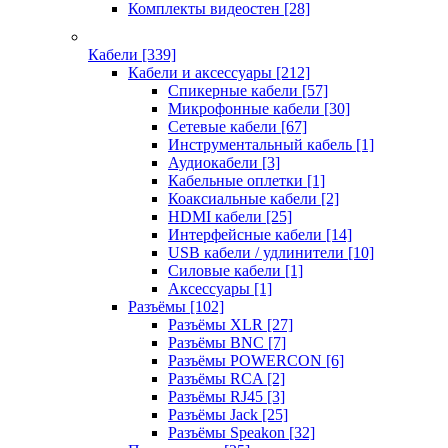
Комплекты видеостен
[28]
Кабели
[339]
Кабели и аксессуары
[212]
Спикерные кабели
[57]
Микрофонные кабели
[30]
Сетевые кабели
[67]
Инструментальный кабель
[1]
Аудиокабели
[3]
Кабельные оплетки
[1]
Коаксиальные кабели
[2]
HDMI кабели
[25]
Интерфейсные кабели
[14]
USB кабели / удлинители
[10]
Силовые кабели
[1]
Аксессуары
[1]
Разъёмы
[102]
Разъёмы XLR
[27]
Разъёмы BNC
[7]
Разъёмы POWERCON
[6]
Разъёмы RCA
[2]
Разъёмы RJ45
[3]
Разъёмы Jack
[25]
Разъёмы Speakon
[32]