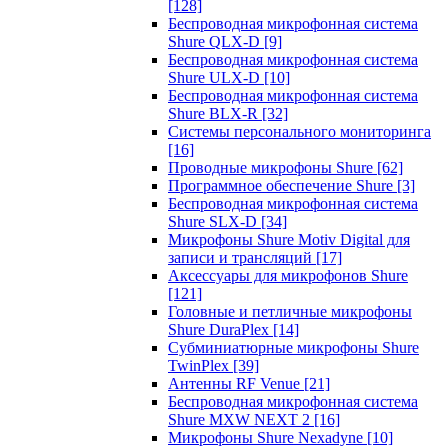
[128]
Беспроводная микрофонная система
Shure QLX-D
[9]
Беспроводная микрофонная система
Shure ULX-D
[10]
Беспроводная микрофонная система
Shure BLX-R
[32]
Системы персонального мониторинга
[16]
Проводные микрофоны Shure
[62]
Программное обеспечение Shure
[3]
Беспроводная микрофонная система
Shure SLX-D
[34]
Микрофоны Shure Motiv Digital для
записи и трансляций
[17]
Аксессуары для микрофонов Shure
[121]
Головные и петличные микрофоны
Shure DuraPlex
[14]
Субминиатюрные микрофоны Shure
TwinPlex
[39]
Антенны RF Venue
[21]
Беспроводная микрофонная система
Shure MXW NEXT 2
[16]
Микрофоны Shure Nexadyne
[10]