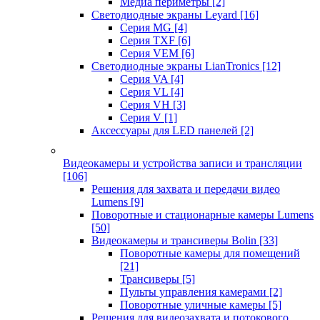
Медиа периметры
[2]
Светодиодные экраны Leyard
[16]
Серия MG
[4]
Серия TXF
[6]
Серия VEM
[6]
Светодиодные экраны LianTronics
[12]
Серия VA
[4]
Серия VL
[4]
Серия VH
[3]
Серия V
[1]
Аксессуары для LED панелей
[2]
Видеокамеры и устройства записи и трансляции
[106]
Решения для захвата и передачи видео
Lumens
[9]
Поворотные и стационарные камеры Lumens
[50]
Видеокамеры и трансиверы Bolin
[33]
Поворотные камеры для помещений
[21]
Трансиверы
[5]
Пульты управления камерами
[2]
Поворотные уличные камеры
[5]
Решения для видеозахвата и потокового