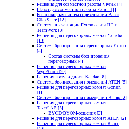
Решения для совместной работы Vivitek
[4]
Шлюз для совместной работы Extron
[1]
Беспроводная система презентации Barco
ClickShare
[12]
Система презентации Extron серии HC и
TeamWork
[3]
Решения для переговорных комнат Yamaha
[10]
Система бронирования переговорных Extron
[4]
Состав системы бронирования
переговорных
[4]
Решения для переговорных комнат
WyreStorm
[29]
Решения «все-в-одном» Kandao
[8]
Система бронирования помещений ATEN
[5]
Решение для переговорных комнат Gonsin
[1]
Система бронирования помещений Biamp
[2]
Решения для переговорных комнат
TaverLAB
[3]
BYOD/BYOM-решения
[3]
Решение для переговорных комнат ATEN
[2]
Решение для переговорных комнат Biamp
[40]