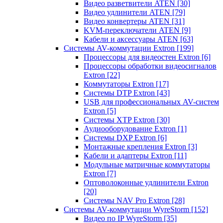
Видео разветвители ATEN
[30]
Видео удлинители ATEN
[79]
Видео конвертеры ATEN
[31]
KVM-переключатели ATEN
[9]
Кабели и аксессуары ATEN
[63]
Системы AV-коммутации Extron
[199]
Процессоры для видеостен Extron
[6]
Процессоры обработки видеосигналов
Extron
[22]
Коммутаторы Extron
[17]
Системы DTP Extron
[43]
USB для профессиональных AV-систем
Extron
[5]
Системы XTP Extron
[30]
Аудиооборудование Extron
[1]
Системы DXP Extron
[6]
Монтажные крепления Extron
[3]
Кабели и адаптеры Extron
[11]
Модульные матричные коммутаторы
Extron
[7]
Оптоволоконные удлинители Extron
[20]
Системы NAV Pro Extron
[28]
Системы AV-коммутации WyreStorm
[152]
Видео по IP WyreStorm
[35]