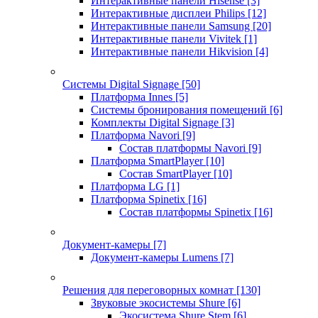
Интерактивные панели Hisense
[3]
Интерактивные дисплеи Philips
[12]
Интерактивные панели Samsung
[20]
Интерактивные панели Vivitek
[1]
Интерактивные панели Hikvision
[4]
Системы Digital Signage
[50]
Платформа Innes
[5]
Системы бронирования помещений
[6]
Комплекты Digital Signage
[3]
Платформа Navori
[9]
Состав платформы Navori
[9]
Платформа SmartPlayer
[10]
Состав SmartPlayer
[10]
Платформа LG
[1]
Платформа Spinetix
[16]
Состав платформы Spinetix
[16]
Документ-камеры
[7]
Документ-камеры Lumens
[7]
Решения для переговорных комнат
[130]
Звуковые экосистемы Shure
[6]
Экосистема Shure Stem
[6]