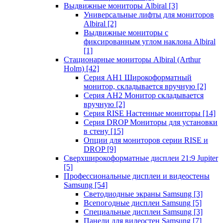
Выдвижные мониторы Albiral
[3]
Универсальные лифты для мониторов
Albiral
[2]
Выдвижные мониторы с
фиксированным углом наклона Albiral
[1]
Стационарные мониторы Albiral (Arthur
Holm)
[42]
Серия AH1 Широкоформатный
монитор, складывается вручную
[2]
Серия AH2 Монитор складывается
вручную
[2]
Серия RISE Настенные мониторы
[14]
Серия DROP Мониторы для установки
в стену
[15]
Опции для мониторов серии RISE и
DROP
[9]
Сверхширокоформатные дисплеи 21:9 Jupiter
[5]
Профессиональные дисплеи и видеостены
Samsung
[54]
Светодиодные экраны Samsung
[3]
Всепогодные дисплеи Samsung
[5]
Специальные дисплеи Samsung
[3]
Панели для видеостен Samsung
[7]