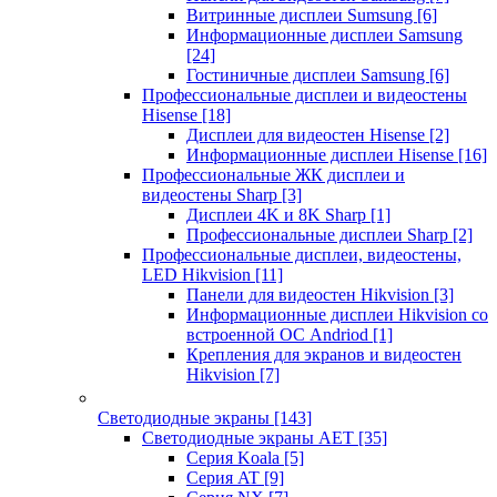
Витринные дисплеи Sumsung
[6]
Информационные дисплеи Samsung
[24]
Гостиничные дисплеи Samsung
[6]
Профессиональные дисплеи и видеостены
Hisense
[18]
Дисплеи для видеостен Hisense
[2]
Информационные дисплеи Hisense
[16]
Профессиональные ЖК дисплеи и
видеостены Sharp
[3]
Дисплеи 4K и 8K Sharp
[1]
Профессиональные дисплеи Sharp
[2]
Профессиональные дисплеи, видеостены,
LED Hikvision
[11]
Панели для видеостен Hikvision
[3]
Информационные дисплеи Hikvision со
встроенной ОС Andriod
[1]
Крепления для экранов и видеостен
Hikvision
[7]
Светодиодные экраны
[143]
Светодиодные экраны AET
[35]
Cерия Koala
[5]
Серия AT
[9]