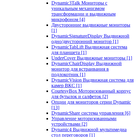
Dynamic3Talk Мониторы с
уникальным механизмом
трансформации и выдвижным
микрофоном
[4]
Двусторонние выдвижные мониторы
[1]
DynamicSignatureDisplay Выдвижной
одно/двусторонний монитор
[1]
DynamicTabLift Выдвижная система
для планшета
[1]
UnderCover Выдвижные мониторы
[1]
DynamicChairDisplay Выдвижной
монитор для встраивания в
подлокотник
[1]
DynamicVision Выдвижная система для
камер ВКС
[1]
CourtesyBox Моторизованный корпус
для бутылок и салфеток
[2]
Опции для мониторов серии Dynamic
[13]
DynamicShare система управления
[6]
Управление моторизованными
устройствами
[2]
Dynamic4 Выдвижной мультимедиа
стол переговоров
[1]