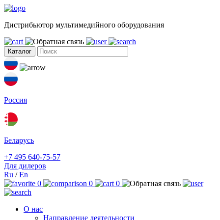
Дистрибьютор мультимедийного оборудования
Каталог
Россия
Беларусь
+7 495 640-75-57
Для дилеров
Ru
/
En
0
0
0
О нас
Направление деятельности