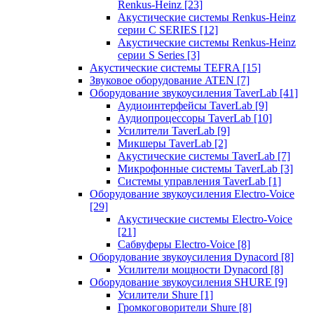
Renkus-Heinz
[23]
Акустические системы Renkus-Heinz
серии C SERIES
[12]
Акустические системы Renkus-Heinz
серии S Series
[3]
Акустические системы TEFRA
[15]
Звуковое оборудование ATEN
[7]
Оборудование звукоусиления TaverLab
[41]
Аудиоинтерфейсы TaverLab
[9]
Аудиопроцессоры TaverLab
[10]
Усилители TaverLab
[9]
Микшеры TaverLab
[2]
Акустические системы TaverLab
[7]
Микрофонные системы TaverLab
[3]
Системы управления TaverLab
[1]
Оборудование звукоусиления Electro-Voice
[29]
Акустические системы Electro-Voice
[21]
Сабвуферы Electro-Voice
[8]
Оборудование звукоусиления Dynacord
[8]
Усилители мощности Dynacord
[8]
Оборудование звукоусиления SHURE
[9]
Усилители Shure
[1]
Громкоговорители Shure
[8]