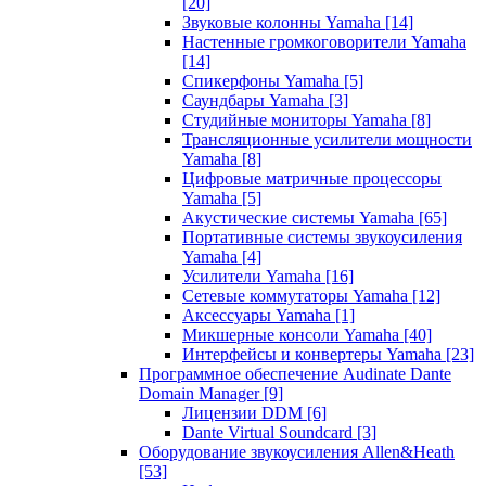
[20]
Звуковые колонны Yamaha
[14]
Настенные громкоговорители Yamaha
[14]
Спикерфоны Yamaha
[5]
Саундбары Yamaha
[3]
Студийные мониторы Yamaha
[8]
Трансляционные усилители мощности
Yamaha
[8]
Цифровые матричные процессоры
Yamaha
[5]
Акустические системы Yamaha
[65]
Портативные системы звукоусиления
Yamaha
[4]
Усилители Yamaha
[16]
Сетевые коммутаторы Yamaha
[12]
Аксессуары Yamaha
[1]
Микшерные консоли Yamaha
[40]
Интерфейсы и конвертеры Yamaha
[23]
Программное обеспечение Audinate Dante
Domain Manager
[9]
Лицензии DDM
[6]
Dante Virtual Soundcard
[3]
Оборудование звукоусиления Allen&Heath
[53]