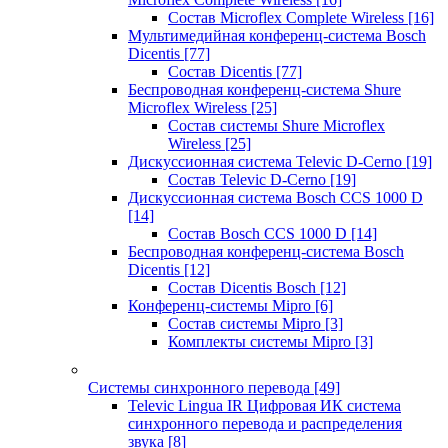
Состав Microflex Complete Wireless
[16]
Мультимедийная конференц-система Bosch
Dicentis
[77]
Состав Dicentis
[77]
Беспроводная конференц-система Shure
Microflex Wireless
[25]
Состав системы Shure Microflex
Wireless
[25]
Дискуссионная система Televic D-Cerno
[19]
Состав Televic D-Cerno
[19]
Дискуссионная система Bosch CCS 1000 D
[14]
Состав Bosch CCS 1000 D
[14]
Беспроводная конференц-система Bosch
Dicentis
[12]
Состав Dicentis Bosch
[12]
Конференц-системы Mipro
[6]
Состав системы Mipro
[3]
Комплекты системы Mipro
[3]
Системы синхронного перевода
[49]
Televic Lingua IR Цифровая ИК система
синхронного перевода и распределения
звука
[8]