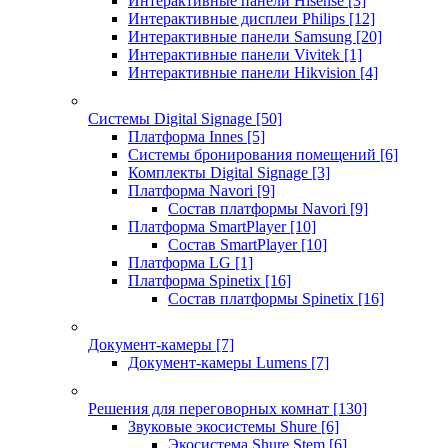
Интерактивные панели Hisense
[3]
Интерактивные дисплеи Philips
[12]
Интерактивные панели Samsung
[20]
Интерактивные панели Vivitek
[1]
Интерактивные панели Hikvision
[4]
Системы Digital Signage
[50]
Платформа Innes
[5]
Системы бронирования помещений
[6]
Комплекты Digital Signage
[3]
Платформа Navori
[9]
Состав платформы Navori
[9]
Платформа SmartPlayer
[10]
Состав SmartPlayer
[10]
Платформа LG
[1]
Платформа Spinetix
[16]
Состав платформы Spinetix
[16]
Документ-камеры
[7]
Документ-камеры Lumens
[7]
Решения для переговорных комнат
[130]
Звуковые экосистемы Shure
[6]
Экосистема Shure Stem
[6]