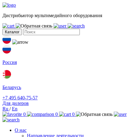
Дистрибьютор мультимедийного оборудования
Каталог
Россия
Беларусь
+7 495 640-75-57
Для дилеров
Ru
/
En
0
0
0
О нас
Направление деятельности