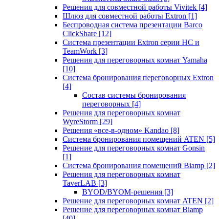
Решения для совместной работы Vivitek
[4]
Шлюз для совместной работы Extron
[1]
Беспроводная система презентации Barco
ClickShare
[12]
Система презентации Extron серии HC и
TeamWork
[3]
Решения для переговорных комнат Yamaha
[10]
Система бронирования переговорных Extron
[4]
Состав системы бронирования
переговорных
[4]
Решения для переговорных комнат
WyreStorm
[29]
Решения «все-в-одном» Kandao
[8]
Система бронирования помещений ATEN
[5]
Решение для переговорных комнат Gonsin
[1]
Система бронирования помещений Biamp
[2]
Решения для переговорных комнат
TaverLAB
[3]
BYOD/BYOM-решения
[3]
Решение для переговорных комнат ATEN
[2]
Решение для переговорных комнат Biamp
[40]