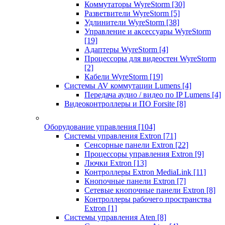
Коммутаторы WyreStorm
[30]
Разветвители WyreStorm
[5]
Удлинители WyreStorm
[38]
Управление и аксессуары WyreStorm
[19]
Адаптеры WyreStorm
[4]
Процессоры для видеостен WyreStorm
[2]
Кабели WyreStorm
[19]
Системы AV коммутации Lumens
[4]
Передача аудио / видео по IP Lumens
[4]
Видеоконтроллеры и ПО Forsite
[8]
Оборудование управления
[104]
Системы управления Extron
[71]
Сенсорные панели Extron
[22]
Процессоры управления Extron
[9]
Лючки Extron
[13]
Контроллеры Extron MediaLink
[11]
Кнопочные панели Extron
[7]
Сетевые кнопочные панели Extron
[8]
Контроллеры рабочего пространства
Extron
[1]
Системы управления Aten
[8]