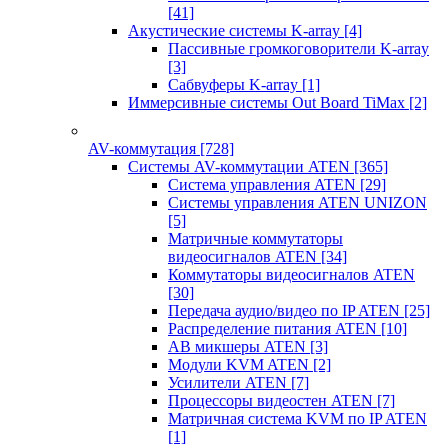
[41]
Акустические системы K-array
[4]
Пассивные громкоговорители K-array
[3]
Сабвуферы K-array
[1]
Иммерсивные системы Out Board TiMax
[2]
AV-коммутация
[728]
Системы AV-коммутации ATEN
[365]
Система управления ATEN
[29]
Системы управления ATEN UNIZON
[5]
Матричные коммутаторы
видеосигналов ATEN
[34]
Коммутаторы видеосигналов ATEN
[30]
Передача аудио/видео по IP ATEN
[25]
Распределение питания ATEN
[10]
АВ микшеры ATEN
[3]
Модули KVM ATEN
[2]
Усилители ATEN
[7]
Процессоры видеостен ATEN
[7]
Матричная система KVM по IP ATEN
[1]