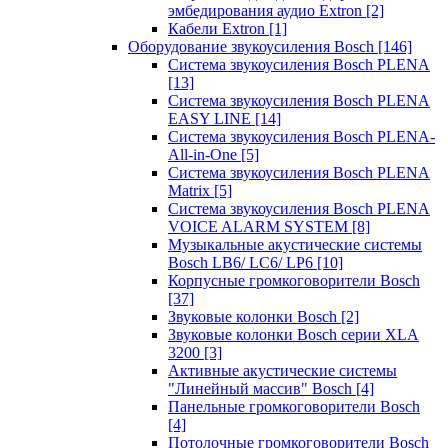
эмбедирования аудио Extron
[2]
Кабели Extron
[1]
Оборудование звукоусиления Bosch
[146]
Система звукоусиления Bosch PLENA
[13]
Система звукоусиления Bosch PLENA
EASY LINE
[14]
Система звукоусиления Bosch PLENA-
All-in-One
[5]
Система звукоусиления Bosch PLENA
Matrix
[5]
Система звукоусиления Bosch PLENA
VOICE ALARM SYSTEM
[8]
Музыкальные акустические системы
Bosch LB6/ LC6/ LP6
[10]
Корпусные громкоговорители Bosch
[37]
Звуковые колонки Bosch
[2]
Звуковые колонки Bosch серии XLA
3200
[3]
Активные акустические системы
"Линейный массив" Bosch
[4]
Панельные громкоговорители Bosch
[4]
Потолочные громкоговорители Bosch