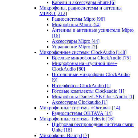
Кабели и аксессуары Shure
[6]
Микрофоны, радиосистемы и антенны
MIPRO
[212]
Радиосистемы Mipro
[96]
Микрофоны Mipro
[54]
Антенны и антенные усилители Mipro
[16]
Аксессуары Mipro
[44]
Управление Mipro
[2]
Микрофонные системы ClockAudio
[148]
Врезные микрофоны ClockAudio
[75]
Микрофоны на «гусиной шее»
ClockAudio
[60]
Потолочные микрофоны ClockAudio
[9]
Интерфейсы ClockAudio
[1]
Готовые комплекты Clockaudio
[1]
Микрофоны Dante/USB ClockAudio
[1]
Аксессуары Clockaudio
[1]
Микрофонные системы «Октава»
[14]
Радиосистемы OKTAVA
[14]
Микрофонные системы Televic
[16]
Цифровая беспроводная система связи
Unite
[16]
Микрофоны Biamp
[17]