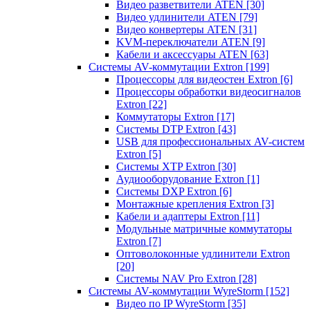
Видео разветвители ATEN
[30]
Видео удлинители ATEN
[79]
Видео конвертеры ATEN
[31]
KVM-переключатели ATEN
[9]
Кабели и аксессуары ATEN
[63]
Системы AV-коммутации Extron
[199]
Процессоры для видеостен Extron
[6]
Процессоры обработки видеосигналов
Extron
[22]
Коммутаторы Extron
[17]
Системы DTP Extron
[43]
USB для профессиональных AV-систем
Extron
[5]
Системы XTP Extron
[30]
Аудиооборудование Extron
[1]
Системы DXP Extron
[6]
Монтажные крепления Extron
[3]
Кабели и адаптеры Extron
[11]
Модульные матричные коммутаторы
Extron
[7]
Оптоволоконные удлинители Extron
[20]
Системы NAV Pro Extron
[28]
Системы AV-коммутации WyreStorm
[152]
Видео по IP WyreStorm
[35]