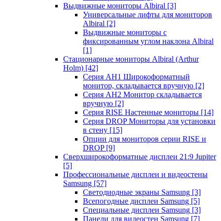
Выдвижные мониторы Albiral
[3]
Универсальные лифты для мониторов
Albiral
[2]
Выдвижные мониторы с
фиксированным углом наклона Albiral
[1]
Стационарные мониторы Albiral (Arthur
Holm)
[42]
Серия AH1 Широкоформатный
монитор, складывается вручную
[2]
Серия AH2 Монитор складывается
вручную
[2]
Серия RISE Настенные мониторы
[14]
Серия DROP Мониторы для установки
в стену
[15]
Опции для мониторов серии RISE и
DROP
[9]
Сверхширокоформатные дисплеи 21:9 Jupiter
[5]
Профессиональные дисплеи и видеостены
Samsung
[57]
Светодиодные экраны Samsung
[3]
Всепогодные дисплеи Samsung
[5]
Специальные дисплеи Samsung
[3]
Панели для видеостен Samsung
[7]