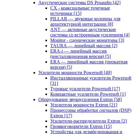
Акустические системы DS Proaudio
[42]
CX - коаксиальные точечные
источники
[15]
PILLAR — звуковые колонны для
архитектурной интеграции
[8]
ANT — активные акустические
системы со встроенным усилением
[4]
Monitor - сценические мониторы
[3]
TAURA — линейный массив
[2]
ERA-i — линейный массив
(инсталляционная версия)
[5]
ERA — линейный массив (прокатная
версия)
[5]
Усилители мощности Powersoft
[49]
Инсталляционные усилители Powersoft
[31]
Туровые усилители Powersoft
[17]
Компактные усилители Powersoft
[1]
Оборудование звукоусиления Extron
[58]
Усилители мощности Extron
[21]
Процессоры обработки сигналов (DSP)
Extron
[17]
Усилители-распределители Extron
[2]
Громкоговорители Extron
[15]
Устройства для деэмбедирования и