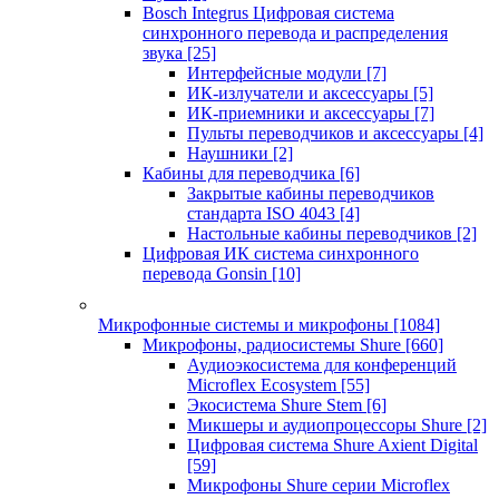
Bosch Integrus Цифровая система
синхронного перевода и распределения
звука
[25]
Интерфейсные модули
[7]
ИК-излучатели и аксессуары
[5]
ИК-приемники и аксессуары
[7]
Пульты переводчиков и аксессуары
[4]
Наушники
[2]
Кабины для переводчика
[6]
Закрытые кабины переводчиков
стандарта ISO 4043
[4]
Настольные кабины переводчиков
[2]
Цифровая ИК система синхронного
перевода Gonsin
[10]
Микрофонные системы и микрофоны
[1084]
Микрофоны, радиосистемы Shure
[660]
Аудиоэкосистема для конференций
Microflex Ecosystem
[55]
Экосистема Shure Stem
[6]
Микшеры и аудиопроцессоры Shure
[2]
Цифровая система Shure Axient Digital
[59]
Микрофоны Shure серии Microflex