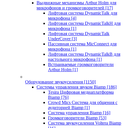
Выдвижные механизмы Arthur Holm для
микрофонов и громкоговорителей
[17]
Лифтовая система DynamicTalk для
микрофона
[4]
Лифтовая система DynamicTalkH для
микрофона
[1]
Лифтовая система DynamicTalk
UnderCover
[3]
Пассивная система MicConnect для
микрофона
[1]
Лифтовая система DynamicTalkB для
настольного микрофона
[1]
Встраиваемые громкоговорители
Arthur Holm
[1]
Оборудование звукоусиления
[1150]
Системы управления звуком Biamp
[186]
Tesira Цифровая медиаплатформа
Biamp
[76]
Crowd Mics Система для общения с
аудиторией Biamp
[1]
Система управления Biamp
[16]
Громкоговорители Biamp
[53]
Система звукоусиления Voltera Biamp