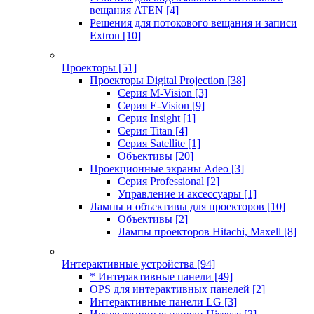
вещания ATEN
[4]
Решения для потокового вещания и записи
Extron
[10]
Проекторы
[51]
Проекторы Digital Projection
[38]
Серия M-Vision
[3]
Серия E-Vision
[9]
Серия Insight
[1]
Серия Titan
[4]
Серия Satellite
[1]
Объективы
[20]
Проекционные экраны Adeo
[3]
Серия Professional
[2]
Управление и аксессуары
[1]
Лампы и объективы для проекторов
[10]
Объективы
[2]
Лампы проекторов Hitachi, Maxell
[8]
Интерактивные устройства
[94]
* Интерактивные панели
[49]
OPS для интерактивных панелей
[2]
Интерактивные панели LG
[3]