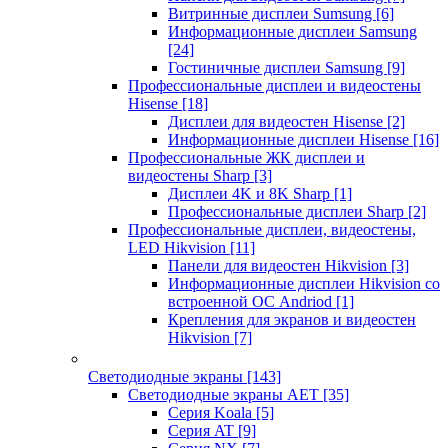
Витринные дисплеи Sumsung
[6]
Информационные дисплеи Samsung
[24]
Гостиничные дисплеи Samsung
[9]
Профессиональные дисплеи и видеостены
Hisense
[18]
Дисплеи для видеостен Hisense
[2]
Информационные дисплеи Hisense
[16]
Профессиональные ЖК дисплеи и
видеостены Sharp
[3]
Дисплеи 4K и 8K Sharp
[1]
Профессиональные дисплеи Sharp
[2]
Профессиональные дисплеи, видеостены,
LED Hikvision
[11]
Панели для видеостен Hikvision
[3]
Информационные дисплеи Hikvision со
встроенной ОС Andriod
[1]
Крепления для экранов и видеостен
Hikvision
[7]
Светодиодные экраны
[143]
Светодиодные экраны AET
[35]
Cерия Koala
[5]
Серия AT
[9]