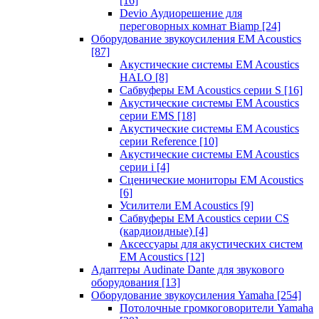
[16]
Devio Аудиорешение для
переговорных комнат Biamp
[24]
Оборудование звукоусиления EM Acoustics
[87]
Акустические системы EM Acoustics
HALO
[8]
Сабвуферы EM Acoustics серии S
[16]
Акустические системы EM Acoustics
серии EMS
[18]
Акустические системы EM Acoustics
серии Reference
[10]
Акустические системы EM Acoustics
серии i
[4]
Сценические мониторы EM Acoustics
[6]
Усилители EM Acoustics
[9]
Сабвуферы EM Acoustics серии CS
(кардиоидные)
[4]
Аксессуары для акустических систем
EM Acoustics
[12]
Адаптеры Audinate Dante для звукового
оборудования
[13]
Оборудование звукоусиления Yamaha
[254]
Потолочные громкоговорители Yamaha