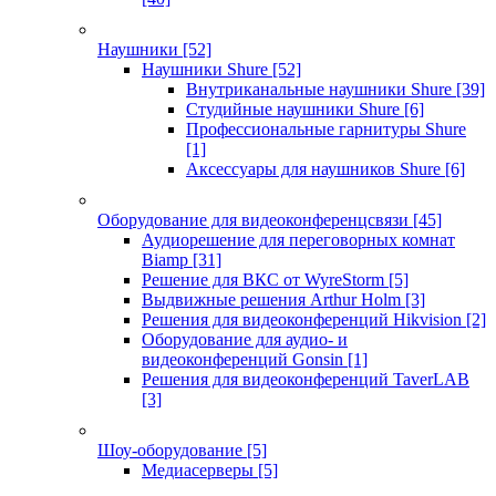
Наушники
[52]
Наушники Shure
[52]
Внутриканальные наушники Shure
[39]
Студийные наушники Shure
[6]
Профессиональные гарнитуры Shure
[1]
Аксессуары для наушников Shure
[6]
Оборудование для видеоконференцсвязи
[45]
Аудиорешение для переговорных комнат
Biamp
[31]
Решение для ВКС от WyreStorm
[5]
Выдвижные решения Arthur Holm
[3]
Решения для видеоконференций Hikvision
[2]
Оборудование для аудио- и
видеоконференций Gonsin
[1]
Решения для видеоконференций TaverLAB
[3]
Шоу-оборудование
[5]
Медиасерверы
[5]