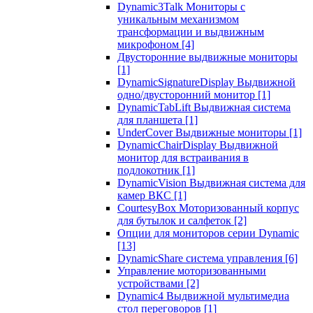
Dynamic3Talk Мониторы с
уникальным механизмом
трансформации и выдвижным
микрофоном
[4]
Двусторонние выдвижные мониторы
[1]
DynamicSignatureDisplay Выдвижной
одно/двусторонний монитор
[1]
DynamicTabLift Выдвижная система
для планшета
[1]
UnderCover Выдвижные мониторы
[1]
DynamicChairDisplay Выдвижной
монитор для встраивания в
подлокотник
[1]
DynamicVision Выдвижная система для
камер ВКС
[1]
CourtesyBox Моторизованный корпус
для бутылок и салфеток
[2]
Опции для мониторов серии Dynamic
[13]
DynamicShare система управления
[6]
Управление моторизованными
устройствами
[2]
Dynamic4 Выдвижной мультимедиа
стол переговоров
[1]