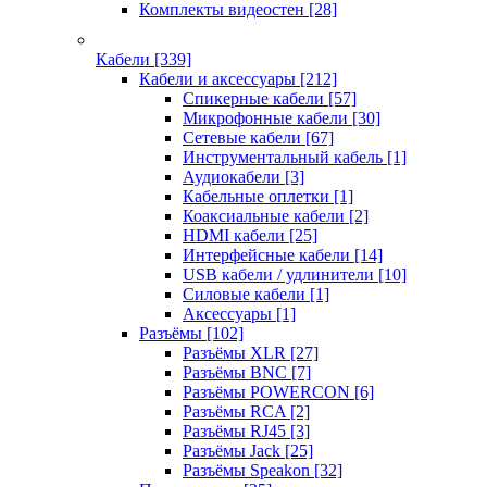
Комплекты видеостен
[28]
Кабели
[339]
Кабели и аксессуары
[212]
Спикерные кабели
[57]
Микрофонные кабели
[30]
Сетевые кабели
[67]
Инструментальный кабель
[1]
Аудиокабели
[3]
Кабельные оплетки
[1]
Коаксиальные кабели
[2]
HDMI кабели
[25]
Интерфейсные кабели
[14]
USB кабели / удлинители
[10]
Силовые кабели
[1]
Аксессуары
[1]
Разъёмы
[102]
Разъёмы XLR
[27]
Разъёмы BNC
[7]
Разъёмы POWERCON
[6]
Разъёмы RCA
[2]
Разъёмы RJ45
[3]
Разъёмы Jack
[25]
Разъёмы Speakon
[32]