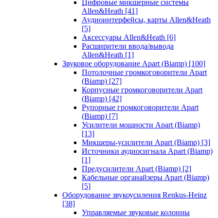
Цифровые микшерные системы
Allen&Heath
[41]
Аудиоинтерфейсы, карты Allen&Heath
[5]
Аксессуары Allen&Heath
[6]
Расширители ввода/вывода
Allen&Heath
[1]
Звуковое оборудование Apart (Biamp)
[100]
Потолочные громкоговорители Apart
(Biamp)
[27]
Корпусные громкоговорители Apart
(Biamp)
[42]
Рупорные громкоговорители Apart
(Biamp)
[7]
Усилители мощности Apart (Biamp)
[13]
Микшеры-усилители Apart (Biamp)
[3]
Источники аудиосигнала Apart (Biamp)
[1]
Предусилители Apart (Biamp)
[2]
Кабельные органайзеры Apart (Biamp)
[5]
Оборудование звукоусиления Renkus-Heinz
[38]
Управляемые звуковые колонны