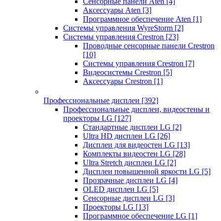
Сенсорные панели Aten
[4]
Аксессуары Aten
[3]
Программное обеспечение Aten
[1]
Системы управления WyreStorm
[2]
Системы управления Crestron
[23]
Проводные сенсорные панели Crestron
[10]
Системы управления Crestron
[7]
Видеосистемы Crestron
[5]
Аксессуары Crestron
[1]
Профессиональные дисплеи
[392]
Профессиональные дисплеи, видеостены и
проекторы LG
[127]
Стандартные дисплеи LG
[2]
Ultra HD дисплеи LG
[26]
Дисплеи для видеостен LG
[13]
Комплекты видеостен LG
[28]
Ultra Stretch дисплеи LG
[2]
Дисплеи повышенной яркости LG
[5]
Прозрачные дисплеи LG
[4]
OLED дисплеи LG
[5]
Сенсорные дисплеи LG
[3]
Проекторы LG
[13]
Программное обеспечение LG
[1]