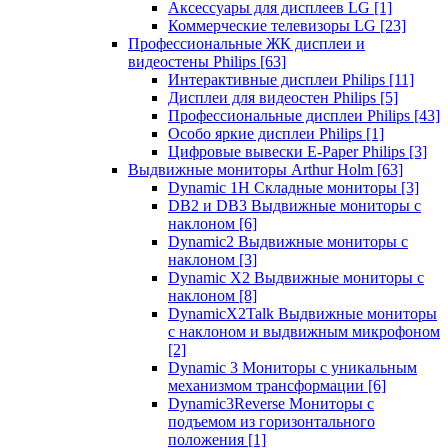
Аксессуары для дисплеев LG
[1]
Коммерческие телевизоры LG
[23]
Профессиональные ЖК дисплеи и
видеостены Philips
[63]
Интерактивные дисплеи Philips
[11]
Дисплеи для видеостен Philips
[5]
Профессиональные дисплеи Philips
[43]
Особо яркие дисплеи Philips
[1]
Цифровые вывески E-Paper Philips
[3]
Выдвижные мониторы Arthur Holm
[63]
Dynamic 1Н Складные мониторы
[3]
DB2 и DB3 Выдвижные мониторы с
наклоном
[6]
Dynamic2 Выдвижные мониторы с
наклоном
[3]
Dynamic X2 Выдвижные мониторы с
наклоном
[8]
DynamicX2Talk Выдвижные мониторы
с наклоном и выдвижным микрофоном
[2]
Dynamic 3 Мониторы с уникальным
механизмом трансформации
[6]
Dynamic3Reverse Мониторы с
подъемом из горизонтального
положения
[1]