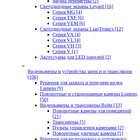
Медиа периметры
[2]
Светодиодные экраны Leyard
[16]
Серия MG
[4]
Серия TXF
[6]
Серия VEM
[6]
Светодиодные экраны LianTronics
[12]
Серия VA
[4]
Серия VL
[4]
Серия VH
[3]
Серия V
[1]
Аксессуары для LED панелей
[2]
Видеокамеры и устройства записи и трансляции
[106]
Решения для захвата и передачи видео
Lumens
[9]
Поворотные и стационарные камеры Lumens
[50]
Видеокамеры и трансиверы Bolin
[33]
Поворотные камеры для помещений
[21]
Трансиверы
[5]
Пульты управления камерами
[2]
Поворотные уличные камеры
[5]
Решения для видеозахвата и потокового