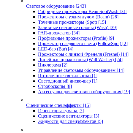
Световое оборудование
[243]
Гибридные прожекторы BeamSpotWash
[31]
Прожекторы с узким лучом (Beam)
[26]
Точечные прожекторы (Spot)
[15]
Заливные световые головы (Wash)
[39]
PAR-прожектор
[34]
Профильные прожекторы (Profile)
[9]
Прожектор следящего света (FollowSpot)
[2]
LED-бар (Bar)
[4]
Прожекторы с линзой Френеля (Fresnel)
[14]
Линейные прожекторы (Wall Washer)
[24]
Циклорама
[2]
Управление световым оборудованием
[14]
Потолочные светильники
[1]
Светодиодный диско-шар
[1]
Стробоскопы
[8]
Аксессуары для светового оборудования
[19]
Сценические спецэффекты
[15]
Генераторы тумана
[7]
Сценические вентиляторы
[3]
Жидкости для спецэффектов
[5]