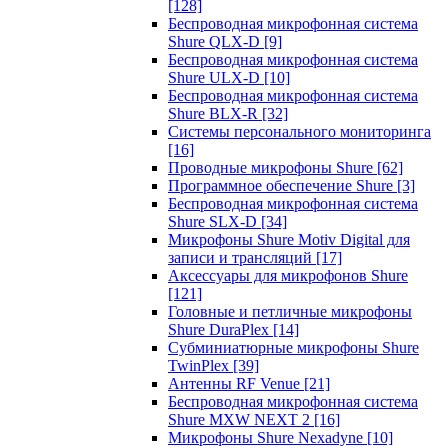
[128]
Беспроводная микрофонная система
Shure QLX-D
[9]
Беспроводная микрофонная система
Shure ULX-D
[10]
Беспроводная микрофонная система
Shure BLX-R
[32]
Системы персонального мониторинга
[16]
Проводные микрофоны Shure
[62]
Программное обеспечение Shure
[3]
Беспроводная микрофонная система
Shure SLX-D
[34]
Микрофоны Shure Motiv Digital для
записи и трансляций
[17]
Аксессуары для микрофонов Shure
[121]
Головные и петличные микрофоны
Shure DuraPlex
[14]
Субминиатюрные микрофоны Shure
TwinPlex
[39]
Антенны RF Venue
[21]
Беспроводная микрофонная система
Shure MXW NEXT 2
[16]
Микрофоны Shure Nexadyne
[10]