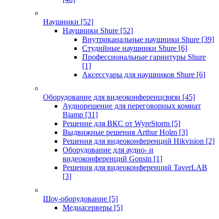
Наушники
[52]
Наушники Shure
[52]
Внутриканальные наушники Shure
[39]
Студийные наушники Shure
[6]
Профессиональные гарнитуры Shure
[1]
Аксессуары для наушников Shure
[6]
Оборудование для видеоконференцсвязи
[45]
Аудиорешение для переговорных комнат
Biamp
[31]
Решение для ВКС от WyreStorm
[5]
Выдвижные решения Arthur Holm
[3]
Решения для видеоконференций Hikvision
[2]
Оборудование для аудио- и
видеоконференций Gonsin
[1]
Решения для видеоконференций TaverLAB
[3]
Шоу-оборудование
[5]
Медиасерверы
[5]