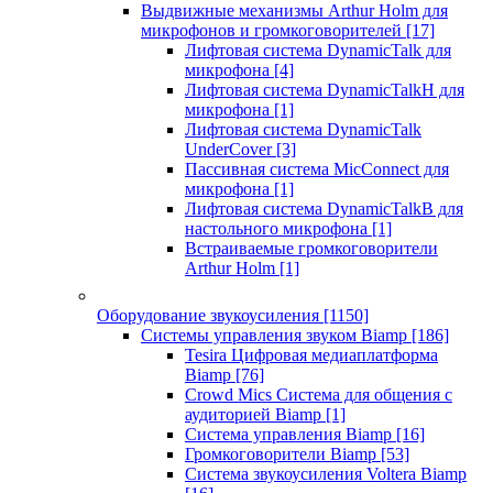
Выдвижные механизмы Arthur Holm для
микрофонов и громкоговорителей
[17]
Лифтовая система DynamicTalk для
микрофона
[4]
Лифтовая система DynamicTalkH для
микрофона
[1]
Лифтовая система DynamicTalk
UnderCover
[3]
Пассивная система MicConnect для
микрофона
[1]
Лифтовая система DynamicTalkB для
настольного микрофона
[1]
Встраиваемые громкоговорители
Arthur Holm
[1]
Оборудование звукоусиления
[1150]
Системы управления звуком Biamp
[186]
Tesira Цифровая медиаплатформа
Biamp
[76]
Crowd Mics Система для общения с
аудиторией Biamp
[1]
Система управления Biamp
[16]
Громкоговорители Biamp
[53]
Система звукоусиления Voltera Biamp