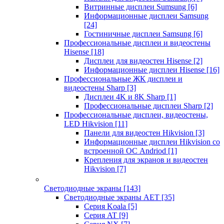
Витринные дисплеи Sumsung
[6]
Информационные дисплеи Samsung
[24]
Гостиничные дисплеи Samsung
[6]
Профессиональные дисплеи и видеостены
Hisense
[18]
Дисплеи для видеостен Hisense
[2]
Информационные дисплеи Hisense
[16]
Профессиональные ЖК дисплеи и
видеостены Sharp
[3]
Дисплеи 4K и 8K Sharp
[1]
Профессиональные дисплеи Sharp
[2]
Профессиональные дисплеи, видеостены,
LED Hikvision
[11]
Панели для видеостен Hikvision
[3]
Информационные дисплеи Hikvision со
встроенной ОС Andriod
[1]
Крепления для экранов и видеостен
Hikvision
[7]
Светодиодные экраны
[143]
Светодиодные экраны AET
[35]
Cерия Koala
[5]
Серия AT
[9]