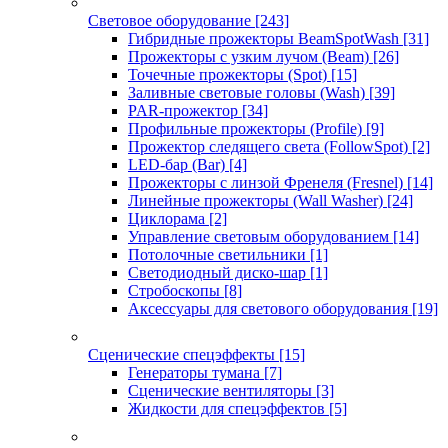
Световое оборудование
[243]
Гибридные прожекторы BeamSpotWash
[31]
Прожекторы с узким лучом (Beam)
[26]
Точечные прожекторы (Spot)
[15]
Заливные световые головы (Wash)
[39]
PAR-прожектор
[34]
Профильные прожекторы (Profile)
[9]
Прожектор следящего света (FollowSpot)
[2]
LED-бар (Bar)
[4]
Прожекторы с линзой Френеля (Fresnel)
[14]
Линейные прожекторы (Wall Washer)
[24]
Циклорама
[2]
Управление световым оборудованием
[14]
Потолочные светильники
[1]
Светодиодный диско-шар
[1]
Стробоскопы
[8]
Аксессуары для светового оборудования
[19]
Сценические спецэффекты
[15]
Генераторы тумана
[7]
Сценические вентиляторы
[3]
Жидкости для спецэффектов
[5]