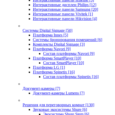
Интерактивные панели Hisense
[3]
Интерактивные дисплеи Philips
[12]
Интерактивные панели Samsung
[20]
Интерактивные панели Vivitek
[1]
Интерактивные панели Hikvision
[4]
Системы Digital Signage
[50]
Платформа Innes
[5]
Системы бронирования помещений
[6]
Комплекты Digital Signage
[3]
Платформа Navori
[9]
Состав платформы Navori
[9]
Платформа SmartPlayer
[10]
Состав SmartPlayer
[10]
Платформа LG
[1]
Платформа Spinetix
[16]
Состав платформы Spinetix
[16]
Документ-камеры
[7]
Документ-камеры Lumens
[7]
Решения для переговорных комнат
[130]
Звуковые экосистемы Shure
[6]
Экосистема Shure Stem
[6]