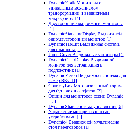
Dynamic3Talk Мониторы с
уникальным механизмом
трансформации и выдвижным
микрофоном
[4]
Двусторонние выдвижные мониторы
[1]
DynamicSignatureDisplay Выдвижной
одно/двусторонний монитор
[1]
DynamicTabLift Выдвижная система
для планшета
[1]
UnderCover Выдвижные мониторы
[1]
DynamicChairDisplay Выдвижной
монитор для встраивания в
подлокотник
[1]
DynamicVision Выдвижная система для
камер ВКС
[1]
CourtesyBox Моторизованный корпус
для бутылок и салфеток
[2]
Опции для мониторов серии Dynamic
[13]
DynamicShare система управления
[6]
Управление моторизованными
устройствами
[2]
Dynamic4 Выдвижной мультимедиа
стол переговоров
[1]