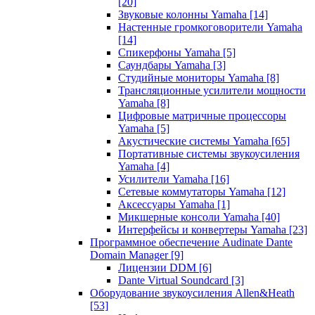
[20]
Звуковые колонны Yamaha
[14]
Настенные громкоговорители Yamaha
[14]
Спикерфоны Yamaha
[5]
Саундбары Yamaha
[3]
Студийные мониторы Yamaha
[8]
Трансляционные усилители мощности
Yamaha
[8]
Цифровые матричные процессоры
Yamaha
[5]
Акустические системы Yamaha
[65]
Портативные системы звукоусиления
Yamaha
[4]
Усилители Yamaha
[16]
Сетевые коммутаторы Yamaha
[12]
Аксессуары Yamaha
[1]
Микшерные консоли Yamaha
[40]
Интерфейсы и конвертеры Yamaha
[23]
Программное обеспечение Audinate Dante
Domain Manager
[9]
Лицензии DDM
[6]
Dante Virtual Soundcard
[3]
Оборудование звукоусиления Allen&Heath
[53]