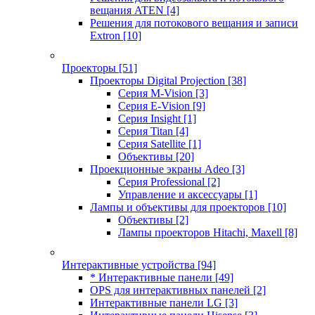
вещания ATEN
[4]
Решения для потокового вещания и записи
Extron
[10]
Проекторы
[51]
Проекторы Digital Projection
[38]
Серия M-Vision
[3]
Серия E-Vision
[9]
Серия Insight
[1]
Серия Titan
[4]
Серия Satellite
[1]
Объективы
[20]
Проекционные экраны Adeo
[3]
Серия Professional
[2]
Управление и аксессуары
[1]
Лампы и объективы для проекторов
[10]
Объективы
[2]
Лампы проекторов Hitachi, Maxell
[8]
Интерактивные устройства
[94]
* Интерактивные панели
[49]
OPS для интерактивных панелей
[2]
Интерактивные панели LG
[3]