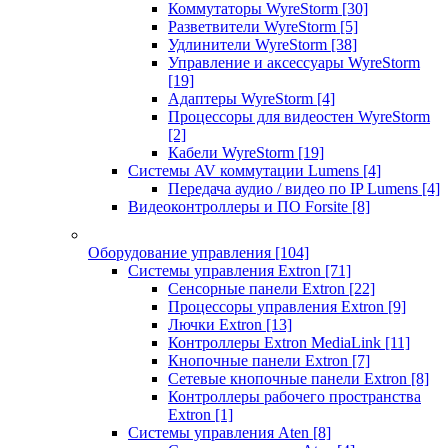
Коммутаторы WyreStorm
[30]
Разветвители WyreStorm
[5]
Удлинители WyreStorm
[38]
Управление и аксессуары WyreStorm
[19]
Адаптеры WyreStorm
[4]
Процессоры для видеостен WyreStorm
[2]
Кабели WyreStorm
[19]
Системы AV коммутации Lumens
[4]
Передача аудио / видео по IP Lumens
[4]
Видеоконтроллеры и ПО Forsite
[8]
Оборудование управления
[104]
Системы управления Extron
[71]
Сенсорные панели Extron
[22]
Процессоры управления Extron
[9]
Лючки Extron
[13]
Контроллеры Extron MediaLink
[11]
Кнопочные панели Extron
[7]
Сетевые кнопочные панели Extron
[8]
Контроллеры рабочего пространства
Extron
[1]
Системы управления Aten
[8]