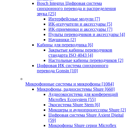
Bosch Integrus Цифровая система
синхронного перевода и распределения
звука
[25]
Интерфейсные модули
[7]
ИК-излучатели и аксессуары
[5]
ИК-приемники и аксессуары
[7]
Пульты переводчиков и аксессуары
[4]
Наушники
[2]
Кабины для переводчика
[6]
Закрытые кабины переводчиков
стандарта ISO 4043
[4]
Настольные кабины переводчиков
[2]
Цифровая ИК система синхронного
перевода Gonsin
[10]
Микрофонные системы и микрофоны
[1084]
Микрофоны, радиосистемы Shure
[660]
Аудиоэкосистема для конференций
Microflex Ecosystem
[55]
Экосистема Shure Stem
[6]
Микшеры и аудиопроцессоры Shure
[2]
Цифровая система Shure Axient Digital
[59]
Микрофоны Shure серии Microflex