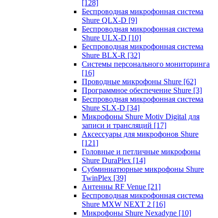
[128]
Беспроводная микрофонная система
Shure QLX-D
[9]
Беспроводная микрофонная система
Shure ULX-D
[10]
Беспроводная микрофонная система
Shure BLX-R
[32]
Системы персонального мониторинга
[16]
Проводные микрофоны Shure
[62]
Программное обеспечение Shure
[3]
Беспроводная микрофонная система
Shure SLX-D
[34]
Микрофоны Shure Motiv Digital для
записи и трансляций
[17]
Аксессуары для микрофонов Shure
[121]
Головные и петличные микрофоны
Shure DuraPlex
[14]
Субминиатюрные микрофоны Shure
TwinPlex
[39]
Антенны RF Venue
[21]
Беспроводная микрофонная система
Shure MXW NEXT 2
[16]
Микрофоны Shure Nexadyne
[10]