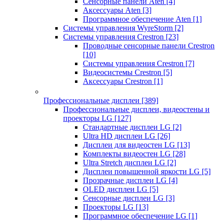
Сенсорные панели Aten
[4]
Аксессуары Aten
[3]
Программное обеспечение Aten
[1]
Системы управления WyreStorm
[2]
Системы управления Crestron
[23]
Проводные сенсорные панели Crestron
[10]
Системы управления Crestron
[7]
Видеосистемы Crestron
[5]
Аксессуары Crestron
[1]
Профессиональные дисплеи
[389]
Профессиональные дисплеи, видеостены и
проекторы LG
[127]
Стандартные дисплеи LG
[2]
Ultra HD дисплеи LG
[26]
Дисплеи для видеостен LG
[13]
Комплекты видеостен LG
[28]
Ultra Stretch дисплеи LG
[2]
Дисплеи повышенной яркости LG
[5]
Прозрачные дисплеи LG
[4]
OLED дисплеи LG
[5]
Сенсорные дисплеи LG
[3]
Проекторы LG
[13]
Программное обеспечение LG
[1]