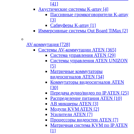
[41]
Акустические системы K-array
[4]
Пассивные громкоговорители K-array
[3]
Сабвуферы K-array
[1]
Иммерсивные системы Out Board TiMax
[2]
AV-коммутация
[728]
Системы AV-коммутации ATEN
[365]
Система управления ATEN
[29]
Системы управления ATEN UNIZON
[5]
Матричные коммутаторы
видеосигналов ATEN
[34]
Коммутаторы видеосигналов ATEN
[30]
Передача аудио/видео по IP ATEN
[25]
Распределение питания ATEN
[10]
АВ микшеры ATEN
[3]
Модули KVM ATEN
[2]
Усилители ATEN
[7]
Процессоры видеостен ATEN
[7]
Матричная система KVM по IP ATEN
[1]