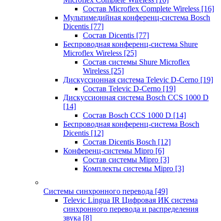
Состав Microflex Complete Wireless
[16]
Мультимедийная конференц-система Bosch
Dicentis
[77]
Состав Dicentis
[77]
Беспроводная конференц-система Shure
Microflex Wireless
[25]
Состав системы Shure Microflex
Wireless
[25]
Дискуссионная система Televic D-Cerno
[19]
Состав Televic D-Cerno
[19]
Дискуссионная система Bosch CCS 1000 D
[14]
Состав Bosch CCS 1000 D
[14]
Беспроводная конференц-система Bosch
Dicentis
[12]
Состав Dicentis Bosch
[12]
Конференц-системы Mipro
[6]
Состав системы Mipro
[3]
Комплекты системы Mipro
[3]
Системы синхронного перевода
[49]
Televic Lingua IR Цифровая ИК система
синхронного перевода и распределения
звука
[8]