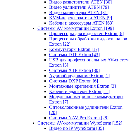
Видео разветвители ATEN
[30]
Видео удлинители ATEN
[79]
Видео конвертеры ATEN
[31]
KVM-переключатели ATEN
[9]
Кабели и аксессуары ATEN
[63]
Системы AV-коммутации Extron
[199]
Процессоры для видеостен Extron
[6]
Процессоры обработки видеосигналов
Extron
[22]
Коммутаторы Extron
[17]
Системы DTP Extron
[43]
USB для профессиональных AV-систем
Extron
[5]
Системы XTP Extron
[30]
Аудиооборудование Extron
[1]
Системы DXP Extron
[6]
Монтажные крепления Extron
[3]
Кабели и адаптеры Extron
[11]
Модульные матричные коммутаторы
Extron
[7]
Оптоволоконные удлинители Extron
[20]
Системы NAV Pro Extron
[28]
Системы AV-коммутации WyreStorm
[152]
Видео по IP WyreStorm
[35]