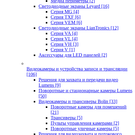
Медиа периметры
[2]
Светодиодные экраны Leyard
[16]
Серия MG
[4]
Серия TXF
[6]
Серия VEM
[6]
Светодиодные экраны LianTronics
[12]
Серия VA
[4]
Серия VL
[4]
Серия VH
[3]
Серия V
[1]
Аксессуары для LED панелей
[2]
Видеокамеры и устройства записи и трансляции
[106]
Решения для захвата и передачи видео
Lumens
[9]
Поворотные и стационарные камеры Lumens
[50]
Видеокамеры и трансиверы Bolin
[33]
Поворотные камеры для помещений
[21]
Трансиверы
[5]
Пульты управления камерами
[2]
Поворотные уличные камеры
[5]
Решения для видеозахвата и потокового