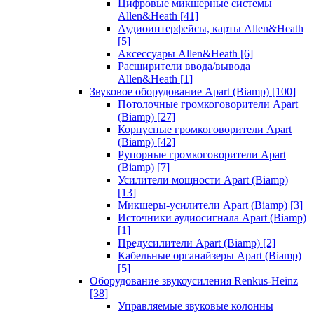
Цифровые микшерные системы
Allen&Heath
[41]
Аудиоинтерфейсы, карты Allen&Heath
[5]
Аксессуары Allen&Heath
[6]
Расширители ввода/вывода
Allen&Heath
[1]
Звуковое оборудование Apart (Biamp)
[100]
Потолочные громкоговорители Apart
(Biamp)
[27]
Корпусные громкоговорители Apart
(Biamp)
[42]
Рупорные громкоговорители Apart
(Biamp)
[7]
Усилители мощности Apart (Biamp)
[13]
Микшеры-усилители Apart (Biamp)
[3]
Источники аудиосигнала Apart (Biamp)
[1]
Предусилители Apart (Biamp)
[2]
Кабельные органайзеры Apart (Biamp)
[5]
Оборудование звукоусиления Renkus-Heinz
[38]
Управляемые звуковые колонны