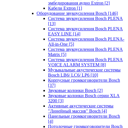
эмбедирования аудио Extron
[2]
Кабели Extron
[1]
Оборудование звукоусиления Bosch
[146]
Система звукоусиления Bosch PLENA
[13]
Система звукоусиления Bosch PLENA
EASY LINE
[14]
Система звукоусиления Bosch PLENA-
All-in-One
[5]
Система звукоусиления Bosch PLENA
Matrix
[5]
Система звукоусиления Bosch PLENA
VOICE ALARM SYSTEM
[8]
Музыкальные акустические системы
Bosch LB6/ LC6/ LP6
[10]
Корпусные громкоговорители Bosch
[37]
Звуковые колонки Bosch
[2]
Звуковые колонки Bosch серии XLA
3200
[3]
Активные акустические системы
"Линейный массив" Bosch
[4]
Панельные громкоговорители Bosch
[4]
Потолочные громкоговорители Bosch