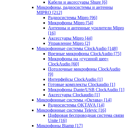
Кабели и аксессуары Shure
[6]
Микрофоны, радиосистемы и антенны
MIPRO
[212]
Радиосистемы Mipro
[96]
Микрофоны Mipro
[54]
Антенны и антенные усилители Mipro
[16]
Аксессуары Mipro
[44]
Управление Mipro
[2]
Микрофонные системы ClockAudio
[148]
Врезные микрофоны ClockAudio
[75]
Микрофоны на «гусиной шее»
ClockAudio
[60]
Потолочные микрофоны ClockAudio
[9]
Интерфейсы ClockAudio
[1]
Готовые комплекты Clockaudio
[1]
Микрофоны Dante/USB ClockAudio
[1]
Аксессуары Clockaudio
[1]
Микрофонные системы «Октава»
[14]
Радиосистемы OKTAVA
[14]
Микрофонные системы Televic
[16]
Цифровая беспроводная система связи
Unite
[16]
Микрофоны Biamp
[17]