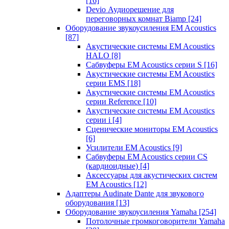
[16]
Devio Аудиорешение для
переговорных комнат Biamp
[24]
Оборудование звукоусиления EM Acoustics
[87]
Акустические системы EM Acoustics
HALO
[8]
Сабвуферы EM Acoustics серии S
[16]
Акустические системы EM Acoustics
серии EMS
[18]
Акустические системы EM Acoustics
серии Reference
[10]
Акустические системы EM Acoustics
серии i
[4]
Сценические мониторы EM Acoustics
[6]
Усилители EM Acoustics
[9]
Сабвуферы EM Acoustics серии CS
(кардиоидные)
[4]
Аксессуары для акустических систем
EM Acoustics
[12]
Адаптеры Audinate Dante для звукового
оборудования
[13]
Оборудование звукоусиления Yamaha
[254]
Потолочные громкоговорители Yamaha