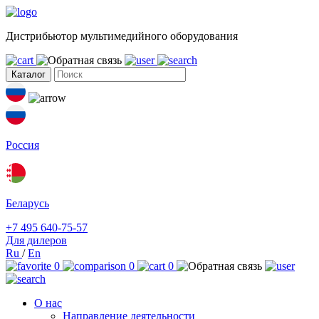
Дистрибьютор мультимедийного оборудования
Каталог
Россия
Беларусь
+7 495 640-75-57
Для дилеров
Ru
/
En
0
0
0
О нас
Направление деятельности