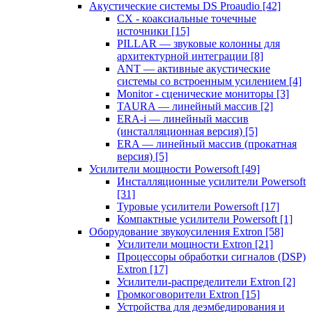
Акустические системы DS Proaudio
[42]
CX - коаксиальные точечные
источники
[15]
PILLAR — звуковые колонны для
архитектурной интеграции
[8]
ANT — активные акустические
системы со встроенным усилением
[4]
Monitor - сценические мониторы
[3]
TAURA — линейный массив
[2]
ERA-i — линейный массив
(инсталляционная версия)
[5]
ERA — линейный массив (прокатная
версия)
[5]
Усилители мощности Powersoft
[49]
Инсталляционные усилители Powersoft
[31]
Туровые усилители Powersoft
[17]
Компактные усилители Powersoft
[1]
Оборудование звукоусиления Extron
[58]
Усилители мощности Extron
[21]
Процессоры обработки сигналов (DSP)
Extron
[17]
Усилители-распределители Extron
[2]
Громкоговорители Extron
[15]
Устройства для деэмбедирования и