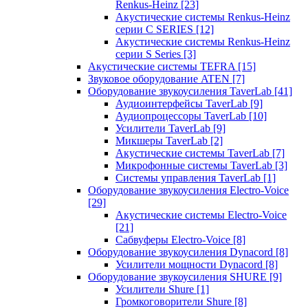
Renkus-Heinz
[23]
Акустические системы Renkus-Heinz
серии C SERIES
[12]
Акустические системы Renkus-Heinz
серии S Series
[3]
Акустические системы TEFRA
[15]
Звуковое оборудование ATEN
[7]
Оборудование звукоусиления TaverLab
[41]
Аудиоинтерфейсы TaverLab
[9]
Аудиопроцессоры TaverLab
[10]
Усилители TaverLab
[9]
Микшеры TaverLab
[2]
Акустические системы TaverLab
[7]
Микрофонные системы TaverLab
[3]
Системы управления TaverLab
[1]
Оборудование звукоусиления Electro-Voice
[29]
Акустические системы Electro-Voice
[21]
Сабвуферы Electro-Voice
[8]
Оборудование звукоусиления Dynacord
[8]
Усилители мощности Dynacord
[8]
Оборудование звукоусиления SHURE
[9]
Усилители Shure
[1]
Громкоговорители Shure
[8]