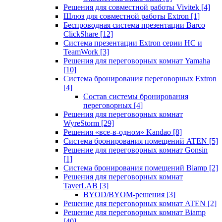
Решения для совместной работы Vivitek
[4]
Шлюз для совместной работы Extron
[1]
Беспроводная система презентации Barco
ClickShare
[12]
Система презентации Extron серии HC и
TeamWork
[3]
Решения для переговорных комнат Yamaha
[10]
Система бронирования переговорных Extron
[4]
Состав системы бронирования
переговорных
[4]
Решения для переговорных комнат
WyreStorm
[29]
Решения «все-в-одном» Kandao
[8]
Система бронирования помещений ATEN
[5]
Решение для переговорных комнат Gonsin
[1]
Система бронирования помещений Biamp
[2]
Решения для переговорных комнат
TaverLAB
[3]
BYOD/BYOM-решения
[3]
Решение для переговорных комнат ATEN
[2]
Решение для переговорных комнат Biamp
[40]