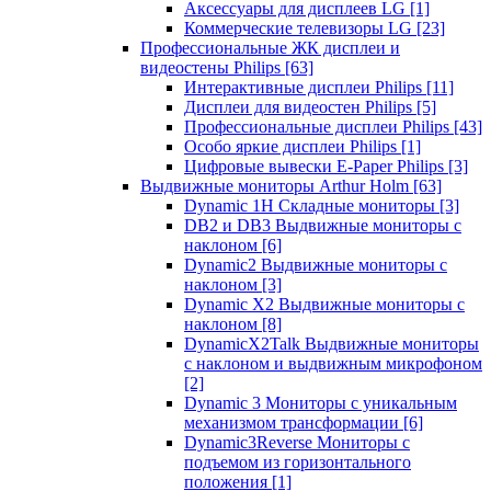
Аксессуары для дисплеев LG
[1]
Коммерческие телевизоры LG
[23]
Профессиональные ЖК дисплеи и
видеостены Philips
[63]
Интерактивные дисплеи Philips
[11]
Дисплеи для видеостен Philips
[5]
Профессиональные дисплеи Philips
[43]
Особо яркие дисплеи Philips
[1]
Цифровые вывески E-Paper Philips
[3]
Выдвижные мониторы Arthur Holm
[63]
Dynamic 1Н Складные мониторы
[3]
DB2 и DB3 Выдвижные мониторы с
наклоном
[6]
Dynamic2 Выдвижные мониторы с
наклоном
[3]
Dynamic X2 Выдвижные мониторы с
наклоном
[8]
DynamicX2Talk Выдвижные мониторы
с наклоном и выдвижным микрофоном
[2]
Dynamic 3 Мониторы с уникальным
механизмом трансформации
[6]
Dynamic3Reverse Мониторы с
подъемом из горизонтального
положения
[1]