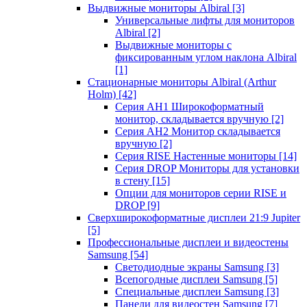
Выдвижные мониторы Albiral
[3]
Универсальные лифты для мониторов
Albiral
[2]
Выдвижные мониторы с
фиксированным углом наклона Albiral
[1]
Стационарные мониторы Albiral (Arthur
Holm)
[42]
Серия AH1 Широкоформатный
монитор, складывается вручную
[2]
Серия AH2 Монитор складывается
вручную
[2]
Серия RISE Настенные мониторы
[14]
Серия DROP Мониторы для установки
в стену
[15]
Опции для мониторов серии RISE и
DROP
[9]
Сверхширокоформатные дисплеи 21:9 Jupiter
[5]
Профессиональные дисплеи и видеостены
Samsung
[54]
Светодиодные экраны Samsung
[3]
Всепогодные дисплеи Samsung
[5]
Специальные дисплеи Samsung
[3]
Панели для видеостен Samsung
[7]