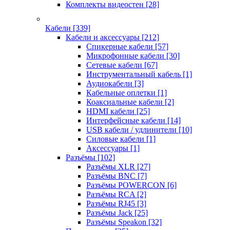
Комплекты видеостен
[28]
Кабели
[339]
Кабели и аксессуары
[212]
Спикерные кабели
[57]
Микрофонные кабели
[30]
Сетевые кабели
[67]
Инструментальный кабель
[1]
Аудиокабели
[3]
Кабельные оплетки
[1]
Коаксиальные кабели
[2]
HDMI кабели
[25]
Интерфейсные кабели
[14]
USB кабели / удлинители
[10]
Силовые кабели
[1]
Аксессуары
[1]
Разъёмы
[102]
Разъёмы XLR
[27]
Разъёмы BNC
[7]
Разъёмы POWERCON
[6]
Разъёмы RCA
[2]
Разъёмы RJ45
[3]
Разъёмы Jack
[25]
Разъёмы Speakon
[32]