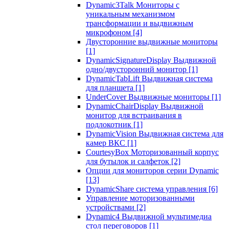
Dynamic3Talk Мониторы с
уникальным механизмом
трансформации и выдвижным
микрофоном
[4]
Двусторонние выдвижные мониторы
[1]
DynamicSignatureDisplay Выдвижной
одно/двусторонний монитор
[1]
DynamicTabLift Выдвижная система
для планшета
[1]
UnderCover Выдвижные мониторы
[1]
DynamicChairDisplay Выдвижной
монитор для встраивания в
подлокотник
[1]
DynamicVision Выдвижная система для
камер ВКС
[1]
CourtesyBox Моторизованный корпус
для бутылок и салфеток
[2]
Опции для мониторов серии Dynamic
[13]
DynamicShare система управления
[6]
Управление моторизованными
устройствами
[2]
Dynamic4 Выдвижной мультимедиа
стол переговоров
[1]