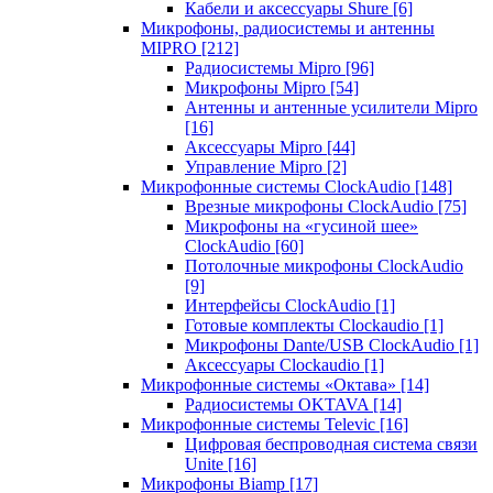
Кабели и аксессуары Shure
[6]
Микрофоны, радиосистемы и антенны
MIPRO
[212]
Радиосистемы Mipro
[96]
Микрофоны Mipro
[54]
Антенны и антенные усилители Mipro
[16]
Аксессуары Mipro
[44]
Управление Mipro
[2]
Микрофонные системы ClockAudio
[148]
Врезные микрофоны ClockAudio
[75]
Микрофоны на «гусиной шее»
ClockAudio
[60]
Потолочные микрофоны ClockAudio
[9]
Интерфейсы ClockAudio
[1]
Готовые комплекты Clockaudio
[1]
Микрофоны Dante/USB ClockAudio
[1]
Аксессуары Clockaudio
[1]
Микрофонные системы «Октава»
[14]
Радиосистемы OKTAVA
[14]
Микрофонные системы Televic
[16]
Цифровая беспроводная система связи
Unite
[16]
Микрофоны Biamp
[17]