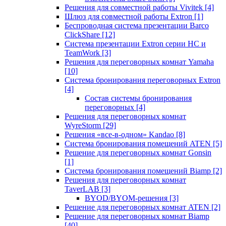
Решения для совместной работы Vivitek
[4]
Шлюз для совместной работы Extron
[1]
Беспроводная система презентации Barco
ClickShare
[12]
Система презентации Extron серии HC и
TeamWork
[3]
Решения для переговорных комнат Yamaha
[10]
Система бронирования переговорных Extron
[4]
Состав системы бронирования
переговорных
[4]
Решения для переговорных комнат
WyreStorm
[29]
Решения «все-в-одном» Kandao
[8]
Система бронирования помещений ATEN
[5]
Решение для переговорных комнат Gonsin
[1]
Система бронирования помещений Biamp
[2]
Решения для переговорных комнат
TaverLAB
[3]
BYOD/BYOM-решения
[3]
Решение для переговорных комнат ATEN
[2]
Решение для переговорных комнат Biamp
[40]