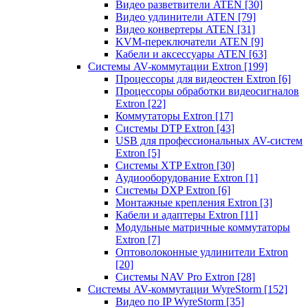
Видео разветвители ATEN
[30]
Видео удлинители ATEN
[79]
Видео конвертеры ATEN
[31]
KVM-переключатели ATEN
[9]
Кабели и аксессуары ATEN
[63]
Системы AV-коммутации Extron
[199]
Процессоры для видеостен Extron
[6]
Процессоры обработки видеосигналов
Extron
[22]
Коммутаторы Extron
[17]
Системы DTP Extron
[43]
USB для профессиональных AV-систем
Extron
[5]
Системы XTP Extron
[30]
Аудиооборудование Extron
[1]
Системы DXP Extron
[6]
Монтажные крепления Extron
[3]
Кабели и адаптеры Extron
[11]
Модульные матричные коммутаторы
Extron
[7]
Оптоволоконные удлинители Extron
[20]
Системы NAV Pro Extron
[28]
Системы AV-коммутации WyreStorm
[152]
Видео по IP WyreStorm
[35]