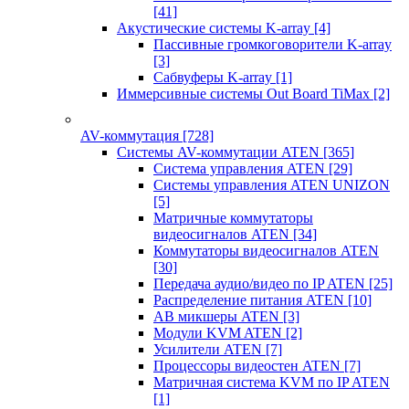
[41]
Акустические системы K-array
[4]
Пассивные громкоговорители K-array
[3]
Сабвуферы K-array
[1]
Иммерсивные системы Out Board TiMax
[2]
AV-коммутация
[728]
Системы AV-коммутации ATEN
[365]
Система управления ATEN
[29]
Системы управления ATEN UNIZON
[5]
Матричные коммутаторы
видеосигналов ATEN
[34]
Коммутаторы видеосигналов ATEN
[30]
Передача аудио/видео по IP ATEN
[25]
Распределение питания ATEN
[10]
АВ микшеры ATEN
[3]
Модули KVM ATEN
[2]
Усилители ATEN
[7]
Процессоры видеостен ATEN
[7]
Матричная система KVM по IP ATEN
[1]