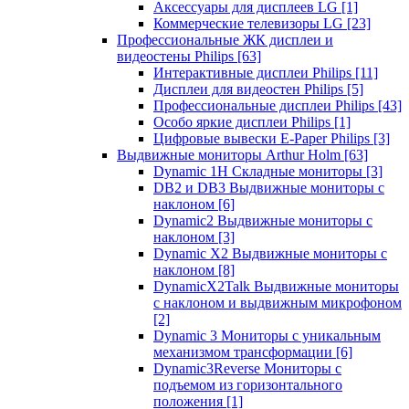
Аксессуары для дисплеев LG
[1]
Коммерческие телевизоры LG
[23]
Профессиональные ЖК дисплеи и
видеостены Philips
[63]
Интерактивные дисплеи Philips
[11]
Дисплеи для видеостен Philips
[5]
Профессиональные дисплеи Philips
[43]
Особо яркие дисплеи Philips
[1]
Цифровые вывески E-Paper Philips
[3]
Выдвижные мониторы Arthur Holm
[63]
Dynamic 1Н Складные мониторы
[3]
DB2 и DB3 Выдвижные мониторы с
наклоном
[6]
Dynamic2 Выдвижные мониторы с
наклоном
[3]
Dynamic X2 Выдвижные мониторы с
наклоном
[8]
DynamicX2Talk Выдвижные мониторы
с наклоном и выдвижным микрофоном
[2]
Dynamic 3 Мониторы с уникальным
механизмом трансформации
[6]
Dynamic3Reverse Мониторы с
подъемом из горизонтального
положения
[1]