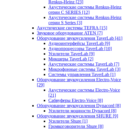
Renkus-Heinz
[23]
Акустические системы Renkus-Heinz
серии C SERIES
[12]
Акустические системы Renkus-Heinz
серии S Series
[3]
Акустические системы TEFRA
[15]
Звуковое оборудование ATEN
[7]
Оборудование звукоусиления TaverLab
[41]
Аудиоинтерфейсы TaverLab
[9]
Аудиопроцессоры TaverLab
[10]
Усилители TaverLab
[9]
Микшеры TaverLab
[2]
Акустические системы TaverLab
[7]
Микрофонные системы TaverLab
[3]
Системы управления TaverLab
[1]
Оборудование звукоусиления Electro-Voice
[29]
Акустические системы Electro-Voice
[21]
Сабвуферы Electro-Voice
[8]
Оборудование звукоусиления Dynacord
[8]
Усилители мощности Dynacord
[8]
Оборудование звукоусиления SHURE
[9]
Усилители Shure
[1]
Громкоговорители Shure
[8]