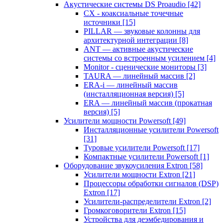
Акустические системы DS Proaudio
[42]
CX - коаксиальные точечные
источники
[15]
PILLAR — звуковые колонны для
архитектурной интеграции
[8]
ANT — активные акустические
системы со встроенным усилением
[4]
Monitor - сценические мониторы
[3]
TAURA — линейный массив
[2]
ERA-i — линейный массив
(инсталляционная версия)
[5]
ERA — линейный массив (прокатная
версия)
[5]
Усилители мощности Powersoft
[49]
Инсталляционные усилители Powersoft
[31]
Туровые усилители Powersoft
[17]
Компактные усилители Powersoft
[1]
Оборудование звукоусиления Extron
[58]
Усилители мощности Extron
[21]
Процессоры обработки сигналов (DSP)
Extron
[17]
Усилители-распределители Extron
[2]
Громкоговорители Extron
[15]
Устройства для деэмбедирования и