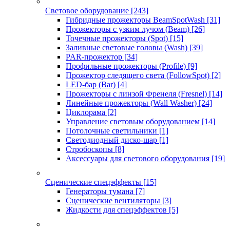
Световое оборудование
[243]
Гибридные прожекторы BeamSpotWash
[31]
Прожекторы с узким лучом (Beam)
[26]
Точечные прожекторы (Spot)
[15]
Заливные световые головы (Wash)
[39]
PAR-прожектор
[34]
Профильные прожекторы (Profile)
[9]
Прожектор следящего света (FollowSpot)
[2]
LED-бар (Bar)
[4]
Прожекторы с линзой Френеля (Fresnel)
[14]
Линейные прожекторы (Wall Washer)
[24]
Циклорама
[2]
Управление световым оборудованием
[14]
Потолочные светильники
[1]
Светодиодный диско-шар
[1]
Стробоскопы
[8]
Аксессуары для светового оборудования
[19]
Сценические спецэффекты
[15]
Генераторы тумана
[7]
Сценические вентиляторы
[3]
Жидкости для спецэффектов
[5]