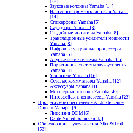
[20]
Звуковые колонны Yamaha
[14]
Настенные громкоговорители Yamaha
[14]
Спикерфоны Yamaha
[5]
Саундбары Yamaha
[3]
Студийные мониторы Yamaha
[8]
Трансляционные усилители мощности
Yamaha
[8]
Цифровые матричные процессоры
Yamaha
[5]
Акустические системы Yamaha
[65]
Портативные системы звукоусиления
Yamaha
[4]
Усилители Yamaha
[16]
Сетевые коммутаторы Yamaha
[12]
Аксессуары Yamaha
[1]
Микшерные консоли Yamaha
[40]
Интерфейсы и конвертеры Yamaha
[23]
Программное обеспечение Audinate Dante
Domain Manager
[9]
Лицензии DDM
[6]
Dante Virtual Soundcard
[3]
Оборудование звукоусиления Allen&Heath
[53]