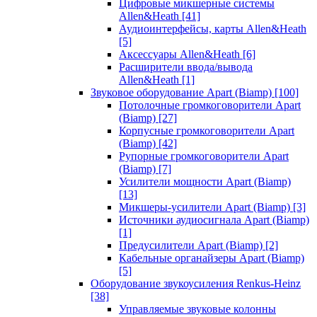
Цифровые микшерные системы
Allen&Heath
[41]
Аудиоинтерфейсы, карты Allen&Heath
[5]
Аксессуары Allen&Heath
[6]
Расширители ввода/вывода
Allen&Heath
[1]
Звуковое оборудование Apart (Biamp)
[100]
Потолочные громкоговорители Apart
(Biamp)
[27]
Корпусные громкоговорители Apart
(Biamp)
[42]
Рупорные громкоговорители Apart
(Biamp)
[7]
Усилители мощности Apart (Biamp)
[13]
Микшеры-усилители Apart (Biamp)
[3]
Источники аудиосигнала Apart (Biamp)
[1]
Предусилители Apart (Biamp)
[2]
Кабельные органайзеры Apart (Biamp)
[5]
Оборудование звукоусиления Renkus-Heinz
[38]
Управляемые звуковые колонны