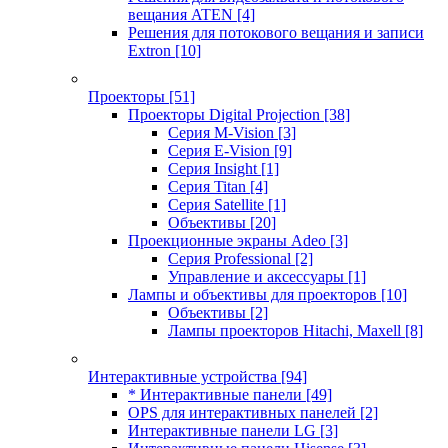
вещания ATEN
[4]
Решения для потокового вещания и записи
Extron
[10]
Проекторы
[51]
Проекторы Digital Projection
[38]
Серия M-Vision
[3]
Серия E-Vision
[9]
Серия Insight
[1]
Серия Titan
[4]
Серия Satellite
[1]
Объективы
[20]
Проекционные экраны Adeo
[3]
Серия Professional
[2]
Управление и аксессуары
[1]
Лампы и объективы для проекторов
[10]
Объективы
[2]
Лампы проекторов Hitachi, Maxell
[8]
Интерактивные устройства
[94]
* Интерактивные панели
[49]
OPS для интерактивных панелей
[2]
Интерактивные панели LG
[3]