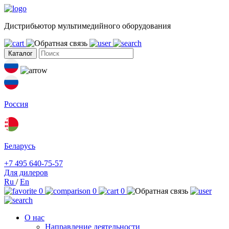
Дистрибьютор мультимедийного оборудования
Каталог
Россия
Беларусь
+7 495 640-75-57
Для дилеров
Ru
/
En
0
0
0
О нас
Направление деятельности