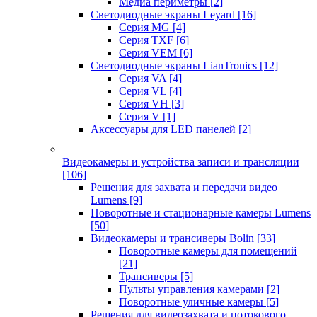
Медиа периметры
[2]
Светодиодные экраны Leyard
[16]
Серия MG
[4]
Серия TXF
[6]
Серия VEM
[6]
Светодиодные экраны LianTronics
[12]
Серия VA
[4]
Серия VL
[4]
Серия VH
[3]
Серия V
[1]
Аксессуары для LED панелей
[2]
Видеокамеры и устройства записи и трансляции
[106]
Решения для захвата и передачи видео
Lumens
[9]
Поворотные и стационарные камеры Lumens
[50]
Видеокамеры и трансиверы Bolin
[33]
Поворотные камеры для помещений
[21]
Трансиверы
[5]
Пульты управления камерами
[2]
Поворотные уличные камеры
[5]
Решения для видеозахвата и потокового