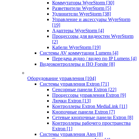
Коммутаторы WyreStorm
[30]
Разветвители WyreStorm
[5]
Удлинители WyreStorm
[38]
Управление и аксессуары WyreStorm
[19]
Адаптеры WyreStorm
[4]
Процессоры для видеостен WyreStorm
[2]
Кабели WyreStorm
[19]
Системы AV коммутации Lumens
[4]
Передача аудио / видео по IP Lumens
[4]
Видеоконтроллеры и ПО Forsite
[8]
Оборудование управления
[104]
Системы управления Extron
[71]
Сенсорные панели Extron
[22]
Процессоры управления Extron
[9]
Лючки Extron
[13]
Контроллеры Extron MediaLink
[11]
Кнопочные панели Extron
[7]
Сетевые кнопочные панели Extron
[8]
Контроллеры рабочего пространства
Extron
[1]
Системы управления Aten
[8]