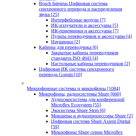
Bosch Integrus Цифровая система
синхронного перевода и распределения
звука
[25]
Интерфейсные модули
[7]
ИК-излучатели и аксессуары
[5]
ИК-приемники и аксессуары
[7]
Пульты переводчиков и аксессуары
[4]
Наушники
[2]
Кабины для переводчика
[6]
Закрытые кабины переводчиков
стандарта ISO 4043
[4]
Настольные кабины переводчиков
[2]
Цифровая ИК система синхронного
перевода Gonsin
[10]
Микрофонные системы и микрофоны
[1084]
Микрофоны, радиосистемы Shure
[660]
Аудиоэкосистема для конференций
Microflex Ecosystem
[55]
Экосистема Shure Stem
[6]
Микшеры и аудиопроцессоры Shure
[2]
Цифровая система Shure Axient Digital
[59]
Микрофоны Shure серии Microflex