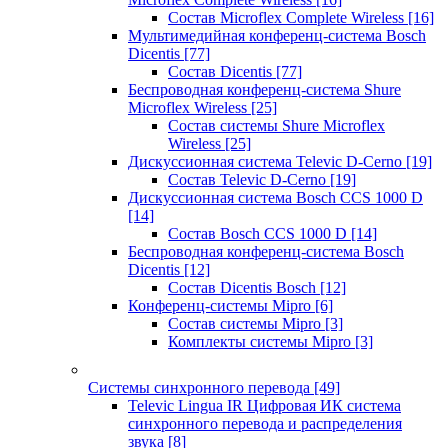
Состав Microflex Complete Wireless
[16]
Мультимедийная конференц-система Bosch
Dicentis
[77]
Состав Dicentis
[77]
Беспроводная конференц-система Shure
Microflex Wireless
[25]
Состав системы Shure Microflex
Wireless
[25]
Дискуссионная система Televic D-Cerno
[19]
Состав Televic D-Cerno
[19]
Дискуссионная система Bosch CCS 1000 D
[14]
Состав Bosch CCS 1000 D
[14]
Беспроводная конференц-система Bosch
Dicentis
[12]
Состав Dicentis Bosch
[12]
Конференц-системы Mipro
[6]
Состав системы Mipro
[3]
Комплекты системы Mipro
[3]
Системы синхронного перевода
[49]
Televic Lingua IR Цифровая ИК система
синхронного перевода и распределения
звука
[8]