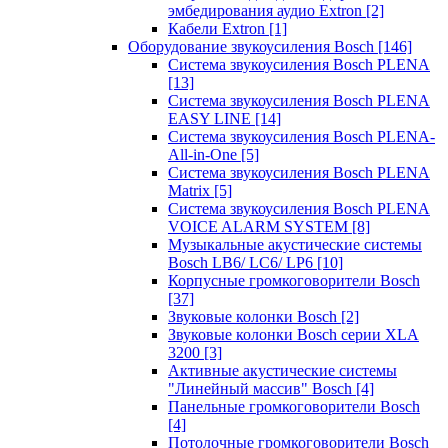
эмбедирования аудио Extron
[2]
Кабели Extron
[1]
Оборудование звукоусиления Bosch
[146]
Система звукоусиления Bosch PLENA
[13]
Система звукоусиления Bosch PLENA
EASY LINE
[14]
Система звукоусиления Bosch PLENA-
All-in-One
[5]
Система звукоусиления Bosch PLENA
Matrix
[5]
Система звукоусиления Bosch PLENA
VOICE ALARM SYSTEM
[8]
Музыкальные акустические системы
Bosch LB6/ LC6/ LP6
[10]
Корпусные громкоговорители Bosch
[37]
Звуковые колонки Bosch
[2]
Звуковые колонки Bosch серии XLA
3200
[3]
Активные акустические системы
"Линейный массив" Bosch
[4]
Панельные громкоговорители Bosch
[4]
Потолочные громкоговорители Bosch