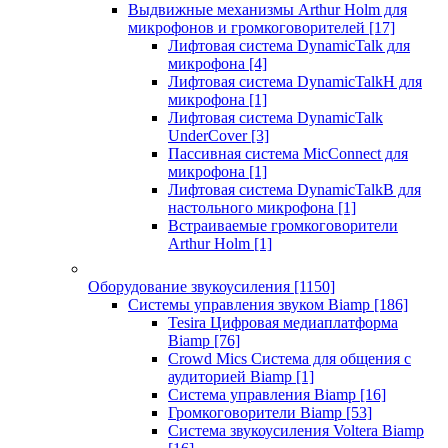
Выдвижные механизмы Arthur Holm для
микрофонов и громкоговорителей
[17]
Лифтовая система DynamicTalk для
микрофона
[4]
Лифтовая система DynamicTalkH для
микрофона
[1]
Лифтовая система DynamicTalk
UnderCover
[3]
Пассивная система MicConnect для
микрофона
[1]
Лифтовая система DynamicTalkB для
настольного микрофона
[1]
Встраиваемые громкоговорители
Arthur Holm
[1]
Оборудование звукоусиления
[1150]
Системы управления звуком Biamp
[186]
Tesira Цифровая медиаплатформа
Biamp
[76]
Crowd Mics Система для общения с
аудиторией Biamp
[1]
Система управления Biamp
[16]
Громкоговорители Biamp
[53]
Система звукоусиления Voltera Biamp