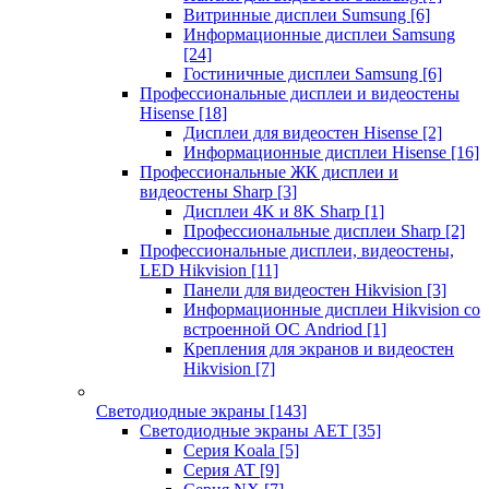
Витринные дисплеи Sumsung
[6]
Информационные дисплеи Samsung
[24]
Гостиничные дисплеи Samsung
[6]
Профессиональные дисплеи и видеостены
Hisense
[18]
Дисплеи для видеостен Hisense
[2]
Информационные дисплеи Hisense
[16]
Профессиональные ЖК дисплеи и
видеостены Sharp
[3]
Дисплеи 4K и 8K Sharp
[1]
Профессиональные дисплеи Sharp
[2]
Профессиональные дисплеи, видеостены,
LED Hikvision
[11]
Панели для видеостен Hikvision
[3]
Информационные дисплеи Hikvision со
встроенной ОС Andriod
[1]
Крепления для экранов и видеостен
Hikvision
[7]
Светодиодные экраны
[143]
Светодиодные экраны AET
[35]
Cерия Koala
[5]
Серия AT
[9]