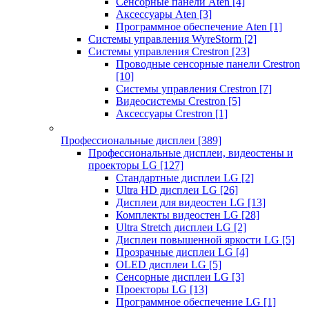
Сенсорные панели Aten
[4]
Аксессуары Aten
[3]
Программное обеспечение Aten
[1]
Системы управления WyreStorm
[2]
Системы управления Crestron
[23]
Проводные сенсорные панели Crestron
[10]
Системы управления Crestron
[7]
Видеосистемы Crestron
[5]
Аксессуары Crestron
[1]
Профессиональные дисплеи
[389]
Профессиональные дисплеи, видеостены и
проекторы LG
[127]
Стандартные дисплеи LG
[2]
Ultra HD дисплеи LG
[26]
Дисплеи для видеостен LG
[13]
Комплекты видеостен LG
[28]
Ultra Stretch дисплеи LG
[2]
Дисплеи повышенной яркости LG
[5]
Прозрачные дисплеи LG
[4]
OLED дисплеи LG
[5]
Сенсорные дисплеи LG
[3]
Проекторы LG
[13]
Программное обеспечение LG
[1]