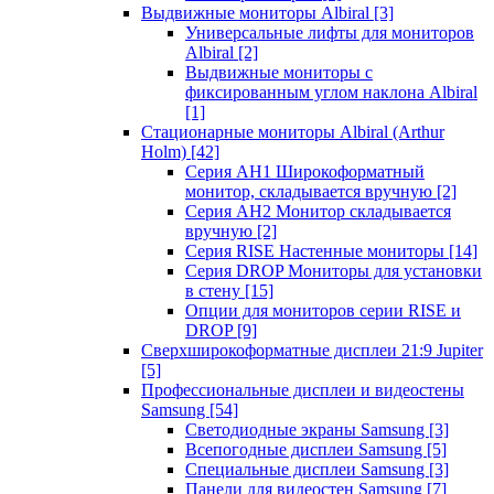
Выдвижные мониторы Albiral
[3]
Универсальные лифты для мониторов
Albiral
[2]
Выдвижные мониторы с
фиксированным углом наклона Albiral
[1]
Стационарные мониторы Albiral (Arthur
Holm)
[42]
Серия AH1 Широкоформатный
монитор, складывается вручную
[2]
Серия AH2 Монитор складывается
вручную
[2]
Серия RISE Настенные мониторы
[14]
Серия DROP Мониторы для установки
в стену
[15]
Опции для мониторов серии RISE и
DROP
[9]
Сверхширокоформатные дисплеи 21:9 Jupiter
[5]
Профессиональные дисплеи и видеостены
Samsung
[54]
Светодиодные экраны Samsung
[3]
Всепогодные дисплеи Samsung
[5]
Специальные дисплеи Samsung
[3]
Панели для видеостен Samsung
[7]