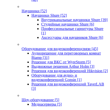
Наушники
[52]
Наушники Shure
[52]
Внутриканальные наушники Shure
[39]
Студийные наушники Shure
[6]
Профессиональные гарнитуры Shure
[1]
Аксессуары для наушников Shure
[6]
Оборудование для видеоконференцсвязи
[45]
Аудиорешение для переговорных комнат
Biamp
[31]
Решение для ВКС от WyreStorm
[5]
Выдвижные решения Arthur Holm
[3]
Решения для видеоконференций Hikvision
[2]
Оборудование для аудио- и
видеоконференций Gonsin
[1]
Решения для видеоконференций TaverLAB
[3]
Шоу-оборудование
[5]
Медиасерверы
[5]