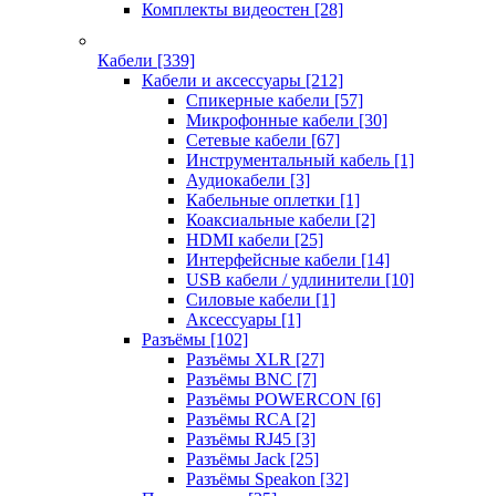
Комплекты видеостен
[28]
Кабели
[339]
Кабели и аксессуары
[212]
Спикерные кабели
[57]
Микрофонные кабели
[30]
Сетевые кабели
[67]
Инструментальный кабель
[1]
Аудиокабели
[3]
Кабельные оплетки
[1]
Коаксиальные кабели
[2]
HDMI кабели
[25]
Интерфейсные кабели
[14]
USB кабели / удлинители
[10]
Силовые кабели
[1]
Аксессуары
[1]
Разъёмы
[102]
Разъёмы XLR
[27]
Разъёмы BNC
[7]
Разъёмы POWERCON
[6]
Разъёмы RCA
[2]
Разъёмы RJ45
[3]
Разъёмы Jack
[25]
Разъёмы Speakon
[32]