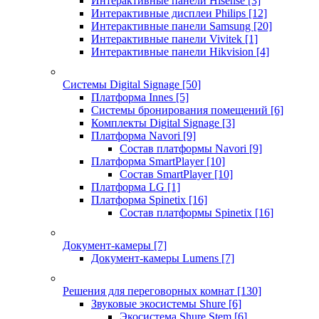
Интерактивные панели Hisense
[3]
Интерактивные дисплеи Philips
[12]
Интерактивные панели Samsung
[20]
Интерактивные панели Vivitek
[1]
Интерактивные панели Hikvision
[4]
Системы Digital Signage
[50]
Платформа Innes
[5]
Системы бронирования помещений
[6]
Комплекты Digital Signage
[3]
Платформа Navori
[9]
Состав платформы Navori
[9]
Платформа SmartPlayer
[10]
Состав SmartPlayer
[10]
Платформа LG
[1]
Платформа Spinetix
[16]
Состав платформы Spinetix
[16]
Документ-камеры
[7]
Документ-камеры Lumens
[7]
Решения для переговорных комнат
[130]
Звуковые экосистемы Shure
[6]
Экосистема Shure Stem
[6]