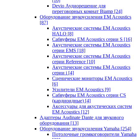
[16]
Devio Аудиорешение для
переговорных комнат Biamp
[24]
Оборудование звукоусиления EM Acoustics
[87]
Акустические системы EM Acoustics
HALO
[8]
Сабвуферы EM Acoustics серии S
[16]
Акустические системы EM Acoustics
серии EMS
[18]
Акустические системы EM Acoustics
серии Reference
[10]
Акустические системы EM Acoustics
серии i
[4]
Сценические мониторы EM Acoustics
[6]
Усилители EM Acoustics
[9]
Сабвуферы EM Acoustics серии CS
(кардиоидные)
[4]
Аксессуары для акустических систем
EM Acoustics
[12]
Адаптеры Audinate Dante для звукового
оборудования
[13]
Оборудование звукоусиления Yamaha
[254]
Потолочные громкоговорители Yamaha