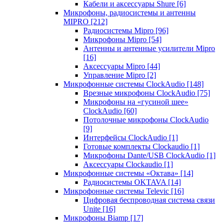
Кабели и аксессуары Shure
[6]
Микрофоны, радиосистемы и антенны
MIPRO
[212]
Радиосистемы Mipro
[96]
Микрофоны Mipro
[54]
Антенны и антенные усилители Mipro
[16]
Аксессуары Mipro
[44]
Управление Mipro
[2]
Микрофонные системы ClockAudio
[148]
Врезные микрофоны ClockAudio
[75]
Микрофоны на «гусиной шее»
ClockAudio
[60]
Потолочные микрофоны ClockAudio
[9]
Интерфейсы ClockAudio
[1]
Готовые комплекты Clockaudio
[1]
Микрофоны Dante/USB ClockAudio
[1]
Аксессуары Clockaudio
[1]
Микрофонные системы «Октава»
[14]
Радиосистемы OKTAVA
[14]
Микрофонные системы Televic
[16]
Цифровая беспроводная система связи
Unite
[16]
Микрофоны Biamp
[17]