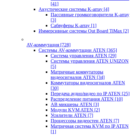
[41]
Акустические системы K-array
[4]
Пассивные громкоговорители K-array
[3]
Сабвуферы K-array
[1]
Иммерсивные системы Out Board TiMax
[2]
AV-коммутация
[728]
Системы AV-коммутации ATEN
[365]
Система управления ATEN
[29]
Системы управления ATEN UNIZON
[5]
Матричные коммутаторы
видеосигналов ATEN
[34]
Коммутаторы видеосигналов ATEN
[30]
Передача аудио/видео по IP ATEN
[25]
Распределение питания ATEN
[10]
АВ микшеры ATEN
[3]
Модули KVM ATEN
[2]
Усилители ATEN
[7]
Процессоры видеостен ATEN
[7]
Матричная система KVM по IP ATEN
[1]