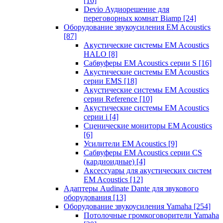
[16]
Devio Аудиорешение для
переговорных комнат Biamp
[24]
Оборудование звукоусиления EM Acoustics
[87]
Акустические системы EM Acoustics
HALO
[8]
Сабвуферы EM Acoustics серии S
[16]
Акустические системы EM Acoustics
серии EMS
[18]
Акустические системы EM Acoustics
серии Reference
[10]
Акустические системы EM Acoustics
серии i
[4]
Сценические мониторы EM Acoustics
[6]
Усилители EM Acoustics
[9]
Сабвуферы EM Acoustics серии CS
(кардиоидные)
[4]
Аксессуары для акустических систем
EM Acoustics
[12]
Адаптеры Audinate Dante для звукового
оборудования
[13]
Оборудование звукоусиления Yamaha
[254]
Потолочные громкоговорители Yamaha