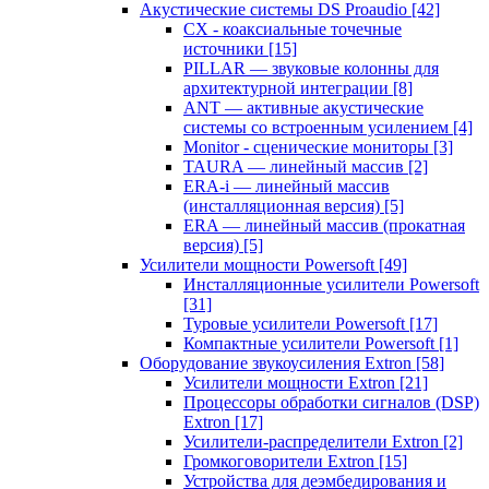
Акустические системы DS Proaudio
[42]
CX - коаксиальные точечные
источники
[15]
PILLAR — звуковые колонны для
архитектурной интеграции
[8]
ANT — активные акустические
системы со встроенным усилением
[4]
Monitor - сценические мониторы
[3]
TAURA — линейный массив
[2]
ERA-i — линейный массив
(инсталляционная версия)
[5]
ERA — линейный массив (прокатная
версия)
[5]
Усилители мощности Powersoft
[49]
Инсталляционные усилители Powersoft
[31]
Туровые усилители Powersoft
[17]
Компактные усилители Powersoft
[1]
Оборудование звукоусиления Extron
[58]
Усилители мощности Extron
[21]
Процессоры обработки сигналов (DSP)
Extron
[17]
Усилители-распределители Extron
[2]
Громкоговорители Extron
[15]
Устройства для деэмбедирования и