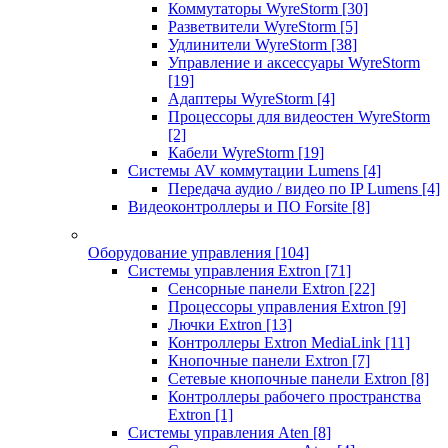
Коммутаторы WyreStorm
[30]
Разветвители WyreStorm
[5]
Удлинители WyreStorm
[38]
Управление и аксессуары WyreStorm
[19]
Адаптеры WyreStorm
[4]
Процессоры для видеостен WyreStorm
[2]
Кабели WyreStorm
[19]
Системы AV коммутации Lumens
[4]
Передача аудио / видео по IP Lumens
[4]
Видеоконтроллеры и ПО Forsite
[8]
Оборудование управления
[104]
Системы управления Extron
[71]
Сенсорные панели Extron
[22]
Процессоры управления Extron
[9]
Лючки Extron
[13]
Контроллеры Extron MediaLink
[11]
Кнопочные панели Extron
[7]
Сетевые кнопочные панели Extron
[8]
Контроллеры рабочего пространства
Extron
[1]
Системы управления Aten
[8]