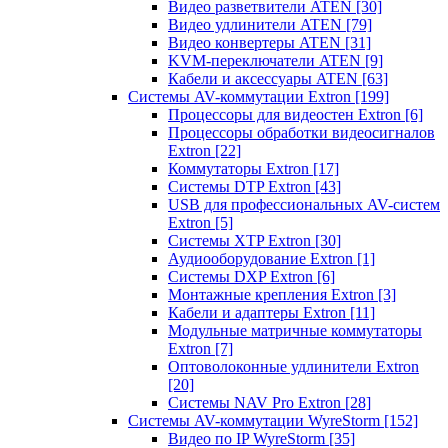
Видео разветвители ATEN
[30]
Видео удлинители ATEN
[79]
Видео конвертеры ATEN
[31]
KVM-переключатели ATEN
[9]
Кабели и аксессуары ATEN
[63]
Системы AV-коммутации Extron
[199]
Процессоры для видеостен Extron
[6]
Процессоры обработки видеосигналов
Extron
[22]
Коммутаторы Extron
[17]
Системы DTP Extron
[43]
USB для профессиональных AV-систем
Extron
[5]
Системы XTP Extron
[30]
Аудиооборудование Extron
[1]
Системы DXP Extron
[6]
Монтажные крепления Extron
[3]
Кабели и адаптеры Extron
[11]
Модульные матричные коммутаторы
Extron
[7]
Оптоволоконные удлинители Extron
[20]
Системы NAV Pro Extron
[28]
Системы AV-коммутации WyreStorm
[152]
Видео по IP WyreStorm
[35]