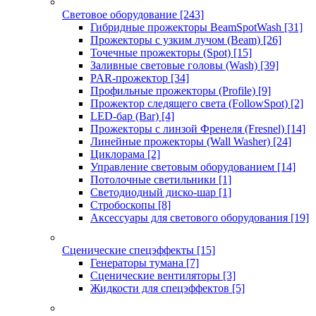
Световое оборудование
[243]
Гибридные прожекторы BeamSpotWash
[31]
Прожекторы с узким лучом (Beam)
[26]
Точечные прожекторы (Spot)
[15]
Заливные световые головы (Wash)
[39]
PAR-прожектор
[34]
Профильные прожекторы (Profile)
[9]
Прожектор следящего света (FollowSpot)
[2]
LED-бар (Bar)
[4]
Прожекторы с линзой Френеля (Fresnel)
[14]
Линейные прожекторы (Wall Washer)
[24]
Циклорама
[2]
Управление световым оборудованием
[14]
Потолочные светильники
[1]
Светодиодный диско-шар
[1]
Стробоскопы
[8]
Аксессуары для светового оборудования
[19]
Сценические спецэффекты
[15]
Генераторы тумана
[7]
Сценические вентиляторы
[3]
Жидкости для спецэффектов
[5]