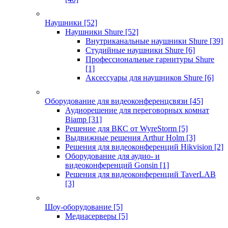
Наушники
[52]
Наушники Shure
[52]
Внутриканальные наушники Shure
[39]
Студийные наушники Shure
[6]
Профессиональные гарнитуры Shure
[1]
Аксессуары для наушников Shure
[6]
Оборудование для видеоконференцсвязи
[45]
Аудиорешение для переговорных комнат
Biamp
[31]
Решение для ВКС от WyreStorm
[5]
Выдвижные решения Arthur Holm
[3]
Решения для видеоконференций Hikvision
[2]
Оборудование для аудио- и
видеоконференций Gonsin
[1]
Решения для видеоконференций TaverLAB
[3]
Шоу-оборудование
[5]
Медиасерверы
[5]