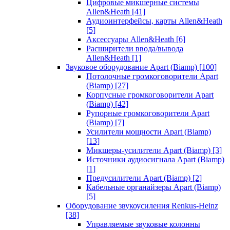
Цифровые микшерные системы
Allen&Heath
[41]
Аудиоинтерфейсы, карты Allen&Heath
[5]
Аксессуары Allen&Heath
[6]
Расширители ввода/вывода
Allen&Heath
[1]
Звуковое оборудование Apart (Biamp)
[100]
Потолочные громкоговорители Apart
(Biamp)
[27]
Корпусные громкоговорители Apart
(Biamp)
[42]
Рупорные громкоговорители Apart
(Biamp)
[7]
Усилители мощности Apart (Biamp)
[13]
Микшеры-усилители Apart (Biamp)
[3]
Источники аудиосигнала Apart (Biamp)
[1]
Предусилители Apart (Biamp)
[2]
Кабельные органайзеры Apart (Biamp)
[5]
Оборудование звукоусиления Renkus-Heinz
[38]
Управляемые звуковые колонны