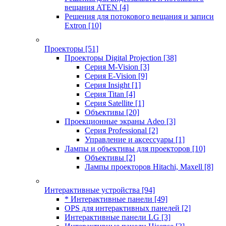
вещания ATEN
[4]
Решения для потокового вещания и записи
Extron
[10]
Проекторы
[51]
Проекторы Digital Projection
[38]
Серия M-Vision
[3]
Серия E-Vision
[9]
Серия Insight
[1]
Серия Titan
[4]
Серия Satellite
[1]
Объективы
[20]
Проекционные экраны Adeo
[3]
Серия Professional
[2]
Управление и аксессуары
[1]
Лампы и объективы для проекторов
[10]
Объективы
[2]
Лампы проекторов Hitachi, Maxell
[8]
Интерактивные устройства
[94]
* Интерактивные панели
[49]
OPS для интерактивных панелей
[2]
Интерактивные панели LG
[3]