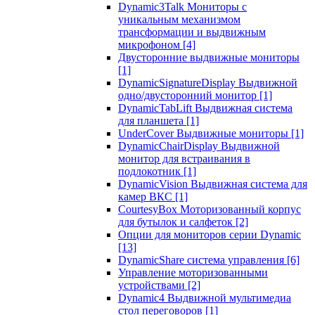
Dynamic3Talk Мониторы с
уникальным механизмом
трансформации и выдвижным
микрофоном
[4]
Двусторонние выдвижные мониторы
[1]
DynamicSignatureDisplay Выдвижной
одно/двусторонний монитор
[1]
DynamicTabLift Выдвижная система
для планшета
[1]
UnderCover Выдвижные мониторы
[1]
DynamicChairDisplay Выдвижной
монитор для встраивания в
подлокотник
[1]
DynamicVision Выдвижная система для
камер ВКС
[1]
CourtesyBox Моторизованный корпус
для бутылок и салфеток
[2]
Опции для мониторов серии Dynamic
[13]
DynamicShare система управления
[6]
Управление моторизованными
устройствами
[2]
Dynamic4 Выдвижной мультимедиа
стол переговоров
[1]