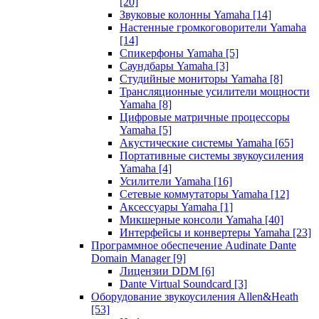
[20]
Звуковые колонны Yamaha
[14]
Настенные громкоговорители Yamaha
[14]
Спикерфоны Yamaha
[5]
Саундбары Yamaha
[3]
Студийные мониторы Yamaha
[8]
Трансляционные усилители мощности
Yamaha
[8]
Цифровые матричные процессоры
Yamaha
[5]
Акустические системы Yamaha
[65]
Портативные системы звукоусиления
Yamaha
[4]
Усилители Yamaha
[16]
Сетевые коммутаторы Yamaha
[12]
Аксессуары Yamaha
[1]
Микшерные консоли Yamaha
[40]
Интерфейсы и конвертеры Yamaha
[23]
Программное обеспечение Audinate Dante
Domain Manager
[9]
Лицензии DDM
[6]
Dante Virtual Soundcard
[3]
Оборудование звукоусиления Allen&Heath
[53]