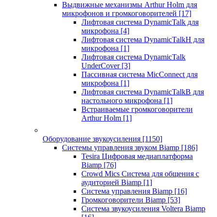
Выдвижные механизмы Arthur Holm для
микрофонов и громкоговорителей
[17]
Лифтовая система DynamicTalk для
микрофона
[4]
Лифтовая система DynamicTalkH для
микрофона
[1]
Лифтовая система DynamicTalk
UnderCover
[3]
Пассивная система MicConnect для
микрофона
[1]
Лифтовая система DynamicTalkB для
настольного микрофона
[1]
Встраиваемые громкоговорители
Arthur Holm
[1]
Оборудование звукоусиления
[1150]
Системы управления звуком Biamp
[186]
Tesira Цифровая медиаплатформа
Biamp
[76]
Crowd Mics Система для общения с
аудиторией Biamp
[1]
Система управления Biamp
[16]
Громкоговорители Biamp
[53]
Система звукоусиления Voltera Biamp