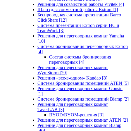
Решения для совместной работы Vivitek
[4]
Шлюз для совместной работы Extron
[1]
Беспроводная система презентации Barco
ClickShare
[12]
Система презентации Extron серии HC и
TeamWork
[3]
Решения для переговорных комнат Yamaha
[10]
Система бронирования переговорных Extron
[4]
Состав системы бронирования
переговорных
[4]
Решения для переговорных комнат
WyreStorm
[29]
Решения «все-в-одном» Kandao
[8]
Система бронирования помещений ATEN
[5]
Решение для переговорных комнат Gonsin
[1]
Система бронирования помещений Biamp
[2]
Решения для переговорных комнат
TaverLAB
[3]
BYOD/BYOM-решения
[3]
Решение для переговорных комнат ATEN
[2]
Решение для переговорных комнат Biamp
[40]