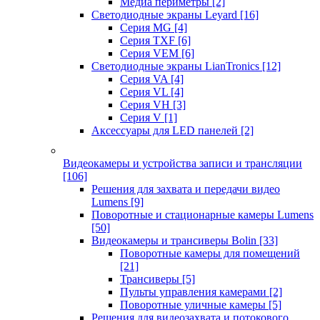
Медиа периметры
[2]
Светодиодные экраны Leyard
[16]
Серия MG
[4]
Серия TXF
[6]
Серия VEM
[6]
Светодиодные экраны LianTronics
[12]
Серия VA
[4]
Серия VL
[4]
Серия VH
[3]
Серия V
[1]
Аксессуары для LED панелей
[2]
Видеокамеры и устройства записи и трансляции
[106]
Решения для захвата и передачи видео
Lumens
[9]
Поворотные и стационарные камеры Lumens
[50]
Видеокамеры и трансиверы Bolin
[33]
Поворотные камеры для помещений
[21]
Трансиверы
[5]
Пульты управления камерами
[2]
Поворотные уличные камеры
[5]
Решения для видеозахвата и потокового