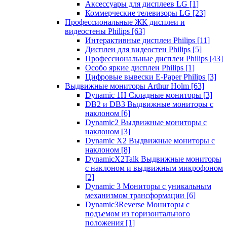
Аксессуары для дисплеев LG
[1]
Коммерческие телевизоры LG
[23]
Профессиональные ЖК дисплеи и
видеостены Philips
[63]
Интерактивные дисплеи Philips
[11]
Дисплеи для видеостен Philips
[5]
Профессиональные дисплеи Philips
[43]
Особо яркие дисплеи Philips
[1]
Цифровые вывески E-Paper Philips
[3]
Выдвижные мониторы Arthur Holm
[63]
Dynamic 1Н Складные мониторы
[3]
DB2 и DB3 Выдвижные мониторы с
наклоном
[6]
Dynamic2 Выдвижные мониторы с
наклоном
[3]
Dynamic X2 Выдвижные мониторы с
наклоном
[8]
DynamicX2Talk Выдвижные мониторы
с наклоном и выдвижным микрофоном
[2]
Dynamic 3 Мониторы с уникальным
механизмом трансформации
[6]
Dynamic3Reverse Мониторы с
подъемом из горизонтального
положения
[1]