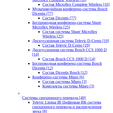
Состав Microflex Complete Wireless
[16]
Мультимедийная конференц-система Bosch
Dicentis
[77]
Состав Dicentis
[77]
Беспроводная конференц-система Shure
Microflex Wireless
[25]
Состав системы Shure Microflex
Wireless
[25]
Дискуссионная система Televic D-Cerno
[19]
Состав Televic D-Cerno
[19]
Дискуссионная система Bosch CCS 1000 D
[14]
Состав Bosch CCS 1000 D
[14]
Беспроводная конференц-система Bosch
Dicentis
[12]
Состав Dicentis Bosch
[12]
Конференц-системы Mipro
[6]
Состав системы Mipro
[3]
Комплекты системы Mipro
[3]
Системы синхронного перевода
[49]
Televic Lingua IR Цифровая ИК система
синхронного перевода и распределения
звука
[8]