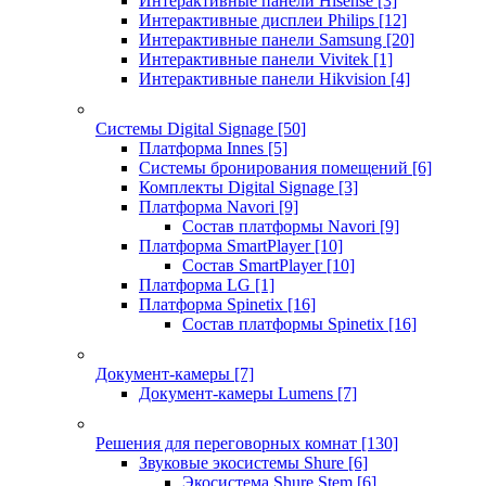
Интерактивные панели Hisense
[3]
Интерактивные дисплеи Philips
[12]
Интерактивные панели Samsung
[20]
Интерактивные панели Vivitek
[1]
Интерактивные панели Hikvision
[4]
Системы Digital Signage
[50]
Платформа Innes
[5]
Системы бронирования помещений
[6]
Комплекты Digital Signage
[3]
Платформа Navori
[9]
Состав платформы Navori
[9]
Платформа SmartPlayer
[10]
Состав SmartPlayer
[10]
Платформа LG
[1]
Платформа Spinetix
[16]
Состав платформы Spinetix
[16]
Документ-камеры
[7]
Документ-камеры Lumens
[7]
Решения для переговорных комнат
[130]
Звуковые экосистемы Shure
[6]
Экосистема Shure Stem
[6]