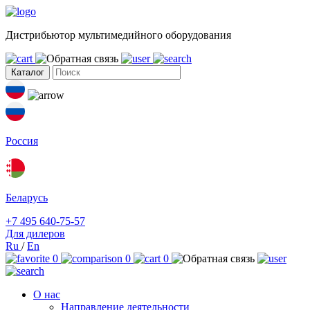
Дистрибьютор мультимедийного оборудования
Каталог
Россия
Беларусь
+7 495 640-75-57
Для дилеров
Ru
/
En
0
0
0
О нас
Направление деятельности