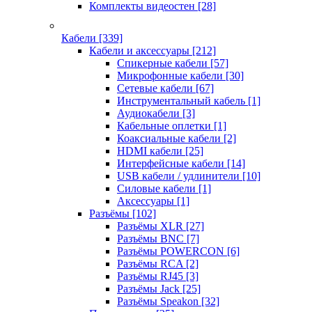
Комплекты видеостен
[28]
Кабели
[339]
Кабели и аксессуары
[212]
Спикерные кабели
[57]
Микрофонные кабели
[30]
Сетевые кабели
[67]
Инструментальный кабель
[1]
Аудиокабели
[3]
Кабельные оплетки
[1]
Коаксиальные кабели
[2]
HDMI кабели
[25]
Интерфейсные кабели
[14]
USB кабели / удлинители
[10]
Силовые кабели
[1]
Аксессуары
[1]
Разъёмы
[102]
Разъёмы XLR
[27]
Разъёмы BNC
[7]
Разъёмы POWERCON
[6]
Разъёмы RCA
[2]
Разъёмы RJ45
[3]
Разъёмы Jack
[25]
Разъёмы Speakon
[32]