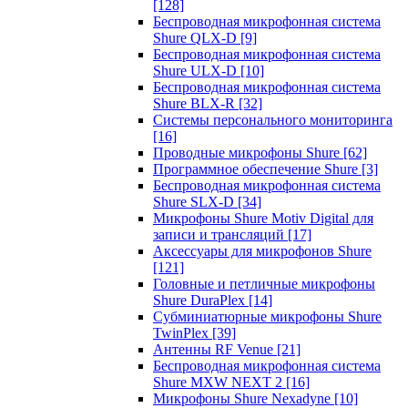
[128]
Беспроводная микрофонная система
Shure QLX-D
[9]
Беспроводная микрофонная система
Shure ULX-D
[10]
Беспроводная микрофонная система
Shure BLX-R
[32]
Системы персонального мониторинга
[16]
Проводные микрофоны Shure
[62]
Программное обеспечение Shure
[3]
Беспроводная микрофонная система
Shure SLX-D
[34]
Микрофоны Shure Motiv Digital для
записи и трансляций
[17]
Аксессуары для микрофонов Shure
[121]
Головные и петличные микрофоны
Shure DuraPlex
[14]
Субминиатюрные микрофоны Shure
TwinPlex
[39]
Антенны RF Venue
[21]
Беспроводная микрофонная система
Shure MXW NEXT 2
[16]
Микрофоны Shure Nexadyne
[10]