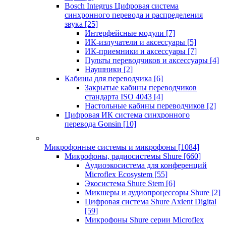
Bosch Integrus Цифровая система
синхронного перевода и распределения
звука
[25]
Интерфейсные модули
[7]
ИК-излучатели и аксессуары
[5]
ИК-приемники и аксессуары
[7]
Пульты переводчиков и аксессуары
[4]
Наушники
[2]
Кабины для переводчика
[6]
Закрытые кабины переводчиков
стандарта ISO 4043
[4]
Настольные кабины переводчиков
[2]
Цифровая ИК система синхронного
перевода Gonsin
[10]
Микрофонные системы и микрофоны
[1084]
Микрофоны, радиосистемы Shure
[660]
Аудиоэкосистема для конференций
Microflex Ecosystem
[55]
Экосистема Shure Stem
[6]
Микшеры и аудиопроцессоры Shure
[2]
Цифровая система Shure Axient Digital
[59]
Микрофоны Shure серии Microflex