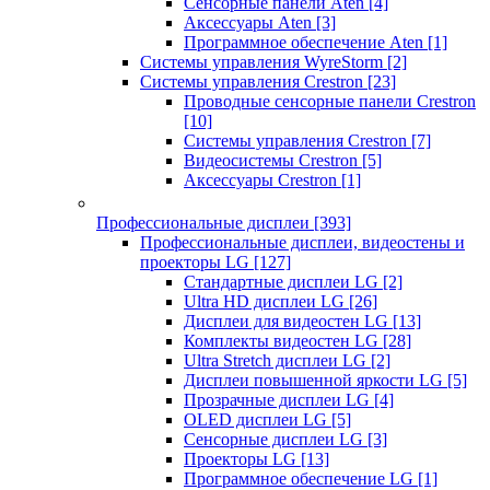
Сенсорные панели Aten
[4]
Аксессуары Aten
[3]
Программное обеспечение Aten
[1]
Системы управления WyreStorm
[2]
Системы управления Crestron
[23]
Проводные сенсорные панели Crestron
[10]
Системы управления Crestron
[7]
Видеосистемы Crestron
[5]
Аксессуары Crestron
[1]
Профессиональные дисплеи
[393]
Профессиональные дисплеи, видеостены и
проекторы LG
[127]
Стандартные дисплеи LG
[2]
Ultra HD дисплеи LG
[26]
Дисплеи для видеостен LG
[13]
Комплекты видеостен LG
[28]
Ultra Stretch дисплеи LG
[2]
Дисплеи повышенной яркости LG
[5]
Прозрачные дисплеи LG
[4]
OLED дисплеи LG
[5]
Сенсорные дисплеи LG
[3]
Проекторы LG
[13]
Программное обеспечение LG
[1]