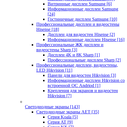
Витринные дисплеи Sumsung
[6]
Информационные дисплеи Samsung
[24]
Гостиничные дисплеи Samsung
[10]
Профессиональные дисплеи и видеостены
Hisense
[18]
Дисплеи для видеостен Hisense
[2]
Информационные дисплеи Hisense
[16]
Профессиональные ЖК дисплеи и
видеостены Sharp
[3]
Дисплеи 4K и 8K Sharp
[1]
Профессиональные дисплеи Sharp
[2]
Профессиональные дисплеи, видеостены,
LED Hikvision
[11]
Панели для видеостен Hikvision
[3]
Информационные дисплеи Hikvision со
встроенной ОС Andriod
[1]
Крепления для экранов и видеостен
Hikvision
[7]
Светодиодные экраны
[143]
Светодиодные экраны AET
[35]
Cерия Koala
[5]
Серия AT
[9]