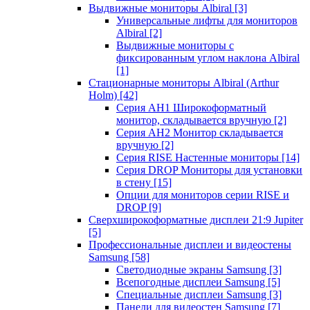
Выдвижные мониторы Albiral
[3]
Универсальные лифты для мониторов
Albiral
[2]
Выдвижные мониторы с
фиксированным углом наклона Albiral
[1]
Стационарные мониторы Albiral (Arthur
Holm)
[42]
Серия AH1 Широкоформатный
монитор, складывается вручную
[2]
Серия AH2 Монитор складывается
вручную
[2]
Серия RISE Настенные мониторы
[14]
Серия DROP Мониторы для установки
в стену
[15]
Опции для мониторов серии RISE и
DROP
[9]
Сверхширокоформатные дисплеи 21:9 Jupiter
[5]
Профессиональные дисплеи и видеостены
Samsung
[58]
Светодиодные экраны Samsung
[3]
Всепогодные дисплеи Samsung
[5]
Специальные дисплеи Samsung
[3]
Панели для видеостен Samsung
[7]