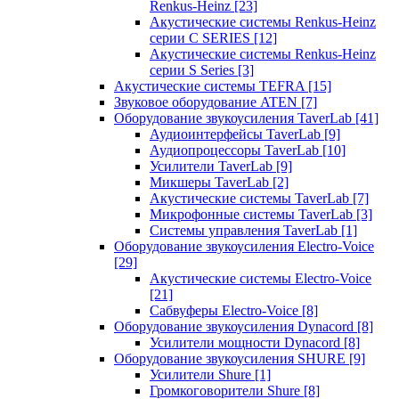
Renkus-Heinz
[23]
Акустические системы Renkus-Heinz
серии C SERIES
[12]
Акустические системы Renkus-Heinz
серии S Series
[3]
Акустические системы TEFRA
[15]
Звуковое оборудование ATEN
[7]
Оборудование звукоусиления TaverLab
[41]
Аудиоинтерфейсы TaverLab
[9]
Аудиопроцессоры TaverLab
[10]
Усилители TaverLab
[9]
Микшеры TaverLab
[2]
Акустические системы TaverLab
[7]
Микрофонные системы TaverLab
[3]
Системы управления TaverLab
[1]
Оборудование звукоусиления Electro-Voice
[29]
Акустические системы Electro-Voice
[21]
Сабвуферы Electro-Voice
[8]
Оборудование звукоусиления Dynacord
[8]
Усилители мощности Dynacord
[8]
Оборудование звукоусиления SHURE
[9]
Усилители Shure
[1]
Громкоговорители Shure
[8]