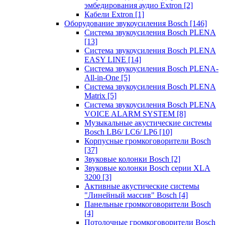
эмбедирования аудио Extron
[2]
Кабели Extron
[1]
Оборудование звукоусиления Bosch
[146]
Система звукоусиления Bosch PLENA
[13]
Система звукоусиления Bosch PLENA
EASY LINE
[14]
Система звукоусиления Bosch PLENA-
All-in-One
[5]
Система звукоусиления Bosch PLENA
Matrix
[5]
Система звукоусиления Bosch PLENA
VOICE ALARM SYSTEM
[8]
Музыкальные акустические системы
Bosch LB6/ LC6/ LP6
[10]
Корпусные громкоговорители Bosch
[37]
Звуковые колонки Bosch
[2]
Звуковые колонки Bosch серии XLA
3200
[3]
Активные акустические системы
"Линейный массив" Bosch
[4]
Панельные громкоговорители Bosch
[4]
Потолочные громкоговорители Bosch