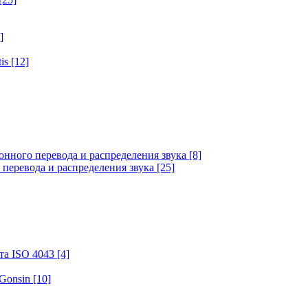
]
tis
[12]
онного перевода и распределения звука
[8]
 перевода и распределения звука
[25]
та ISO 4043
[4]
 Gonsin
[10]