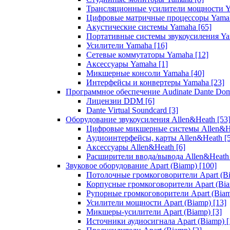
Трансляционные усилители мощности 
Цифровые матричные процессоры Yam
Акустические системы Yamaha
[65]
Портативные системы звукоусиления Y
Усилители Yamaha
[16]
Сетевые коммутаторы Yamaha
[12]
Аксессуары Yamaha
[1]
Микшерные консоли Yamaha
[40]
Интерфейсы и конвертеры Yamaha
[23]
Программное обеспечение Audinate Dante Do
Лицензии DDM
[6]
Dante Virtual Soundcard
[3]
Оборудование звукоусиления Allen&Heath
[53
Цифровые микшерные системы Allen&
Аудиоинтерфейсы, карты Allen&Heath
[
Аксессуары Allen&Heath
[6]
Расширители ввода/вывода Allen&Heat
Звуковое оборудование Apart (Biamp)
[100]
Потолочные громкоговорители Apart (B
Корпусные громкоговорители Apart (Bi
Рупорные громкоговорители Apart (Bia
Усилители мощности Apart (Biamp)
[13]
Микшеры-усилители Apart (Biamp)
[3]
Источники аудиосигнала Apart (Biamp)
[