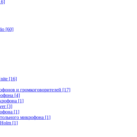
16]
dio
[60]
nite
[16]
офонов и громкоговорителей
[17]
крофона
[4]
икрофона
[1]
ver
[3]
рофона
[1]
стольного микрофона
[1]
r Holm
[1]