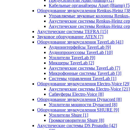
Предусилители Apart (Biamp)
[2]
Кабельные органайзеры Apart (Biamp)
[5
Оборудование звукоусиления Renkus-Heinz
[3
Управляемые звуковые колонны Renkus
Акустические системы Renkus-Heinz с
Акустические системы Renkus-Heinz сер
Акустические системы TEFRA
[15]
Звуковое оборудование ATEN
[7]
Оборудование звукоусиления TaverLab
[41]
Аудиоинтерфейсы TaverLab
[9]
Аудиопроцессоры TaverLab
[10]
Усилители TaverLab
[9]
Микшеры TaverLab
[2]
Акустические системы TaverLab
[7]
Микрофонные системы TaverLab
[3]
Системы управления TaverLab
[1]
Оборудование звукоусиления Electro-Voice
[29
Акустические системы Electro-Voice
[21]
Сабвуферы Electro-Voice
[8]
Оборудование звукоусиления Dynacord
[8]
Усилители мощности Dynacord
[8]
Оборудование звукоусиления SHURE
[9]
Усилители Shure
[1]
Громкоговорители Shure
[8]
Акустические системы DS Proaudio
[42]