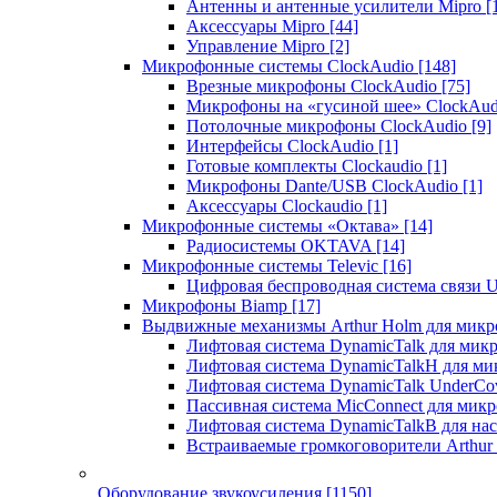
Антенны и антенные усилители Mipro
[
Аксессуары Mipro
[44]
Управление Mipro
[2]
Микрофонные системы ClockAudio
[148]
Врезные микрофоны ClockAudio
[75]
Микрофоны на «гусиной шее» ClockAu
Потолочные микрофоны ClockAudio
[9]
Интерфейсы ClockAudio
[1]
Готовые комплекты Clockaudio
[1]
Микрофоны Dante/USB ClockAudio
[1]
Аксессуары Clockaudio
[1]
Микрофонные системы «Октава»
[14]
Радиосистемы OKTAVA
[14]
Микрофонные системы Televic
[16]
Цифровая беспроводная система связи U
Микрофоны Biamp
[17]
Выдвижные механизмы Arthur Holm для микр
Лифтовая система DynamicTalk для ми
Лифтовая система DynamicTalkH для м
Лифтовая система DynamicTalk UnderCo
Пассивная система MicConnect для мик
Лифтовая система DynamicTalkB для на
Встраиваемые громкоговорители Arthu
Оборудование звукоусиления
[1150]