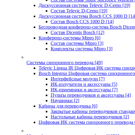
Дискуссионная система Televic D-Cerno
[19]
Состав Televic D-Cerno
[19]
Дискуссионная система Bosch CCS 1000 D
[14
Состав Bosch CCS 1000 D
[14]
Беспроводная конференц-система Bosch Dicen
Состав Dicentis Bosch
[12]
Конференц-системы Mipro
[6]
Состав системы Mipro
[3]
Комплекты системы Mipro
[3]
Системы синхронного перевода
[49]
Televic Lingua IR Цифровая ИК система синхр
Bosch Integrus Цифровая система синхронного
Интерфейсные модули
[7]
ИК-излучатели и аксессуары
[5]
ИК-приемники и аксессуары
[7]
Пульты переводчиков и аксессуары
[4]
Наушники
[2]
Кабины для переводчика
[6]
Закрытые кабины переводчиков стандар
Настольные кабины переводчиков
[2]
Цифровая ИК система синхронного перевода