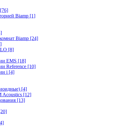
[76]
иторией Biamp
[1]
]
 комнат Biamp
[24]
]
HALO
[8]
ерии EMS
[18]
ии Reference
[10]
ии i
[4]
диоидные)
[4]
 Acoustics
[12]
удования
[13]
[20]
4]