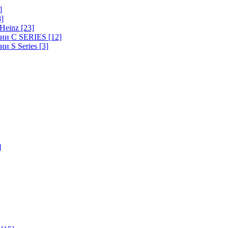
]
8]
-Heinz
[23]
ерии C SERIES
[12]
ии S Series
[3]
]