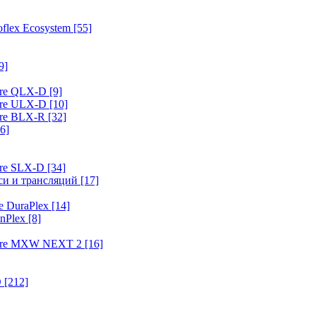
flex Ecosystem
[55]
9]
ure QLX-D
[9]
ure ULX-D
[10]
ure BLX-R
[32]
6]
ure SLX-D
[34]
иси и трансляций
[17]
e DuraPlex
[14]
nPlex
[8]
hure MXW NEXT 2
[16]
O
[212]