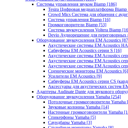
Системы управления звуком Biamp
[186]
Tesira Цифровая медиаплатформа Biamp
Crowd Mics Система для общения с ауд
Система управления Biamp
[16]
Громкоговорители Biamp
[53]
Система звукоусиления Voltera Biamp
[16
Devio Аудиорешение для переговорных
Оборудование звукоусиления EM Acoustics
[87
Акустические системы EM Acoustics 
Сабвуферы EM Acoustics серии S
[16]
Акустические системы EM Acoustics с
Акустические системы EM Acoustics сер
Акустические системы EM Acoustics сер
Сценические мониторы EM Acoustics
[6]
Усилители EM Acoustics
[9]
Сабвуферы EM Acoustics серии CS (кар
Аксессуары для акустических систем EM
Адаптеры Audinate Dante для звукового обор
Оборудование звукоусиления Yamaha
[254]
Потолочные громкоговорители Yamaha
Звуковые колонны Yamaha
[14]
Настенные громкоговорители Yamaha
[1
Спикерфоны Yamaha
[5]
Саундбары Yamaha
[3]
Студийные мониторы Yamaha
[8]