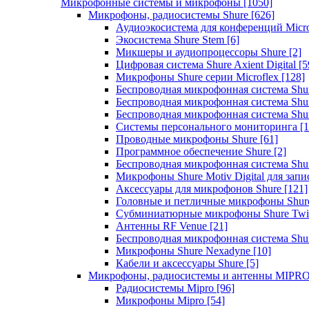
Микрофонные системы и микрофоны
[1050]
Микрофоны, радиосистемы Shure
[626]
Аудиоэкосистема для конференций Micro
Экосистема Shure Stem
[6]
Микшеры и аудиопроцессоры Shure
[2]
Цифровая система Shure Axient Digital
[5
Микрофоны Shure серии Microflex
[128]
Беспроводная микрофонная система Sh
Беспроводная микрофонная система Sh
Беспроводная микрофонная система Sh
Системы персонального мониторинга
[1
Проводные микрофоны Shure
[61]
Программное обеспечение Shure
[2]
Беспроводная микрофонная система Sh
Микрофоны Shure Motiv Digital для зап
Аксессуары для микрофонов Shure
[121]
Головные и петличные микрофоны Shur
Субминиатюрные микрофоны Shure Twi
Антенны RF Venue
[21]
Беспроводная микрофонная система S
Микрофоны Shure Nexadyne
[10]
Кабели и аксессуары Shure
[5]
Микрофоны, радиосистемы и антенны MIPR
Радиосистемы Mipro
[96]
Микрофоны Mipro
[54]