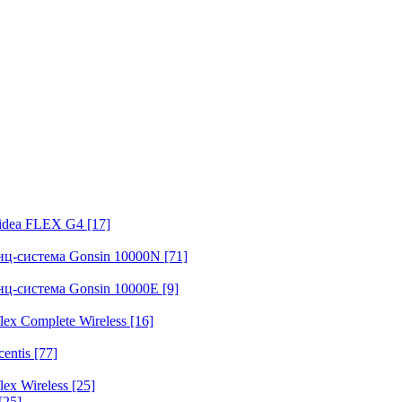
fidea FLEX G4
[17]
нц-система Gonsin 10000N
[71]
нц-система Gonsin 10000E
[9]
ex Complete Wireless
[16]
entis
[77]
ex Wireless
[25]
[25]