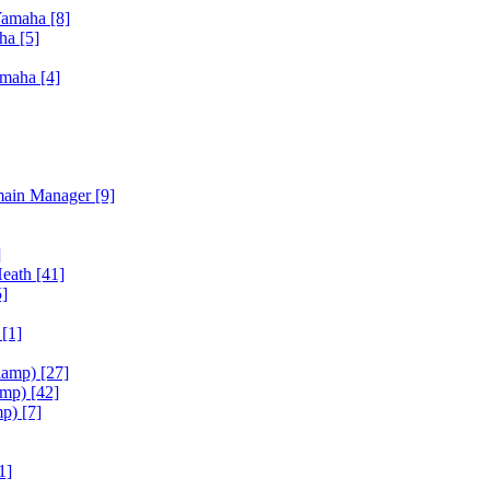
Yamaha
[8]
aha
[5]
amaha
[4]
main Manager
[9]
]
Heath
[41]
5]
h
[1]
iamp)
[27]
amp)
[42]
mp)
[7]
1]