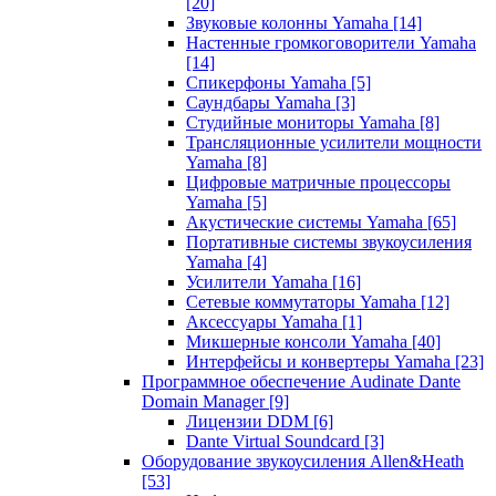
[20]
Звуковые колонны Yamaha
[14]
Настенные громкоговорители Yamaha
[14]
Спикерфоны Yamaha
[5]
Саундбары Yamaha
[3]
Студийные мониторы Yamaha
[8]
Трансляционные усилители мощности
Yamaha
[8]
Цифровые матричные процессоры
Yamaha
[5]
Акустические системы Yamaha
[65]
Портативные системы звукоусиления
Yamaha
[4]
Усилители Yamaha
[16]
Сетевые коммутаторы Yamaha
[12]
Аксессуары Yamaha
[1]
Микшерные консоли Yamaha
[40]
Интерфейсы и конвертеры Yamaha
[23]
Программное обеспечение Audinate Dante
Domain Manager
[9]
Лицензии DDM
[6]
Dante Virtual Soundcard
[3]
Оборудование звукоусиления Allen&Heath
[53]