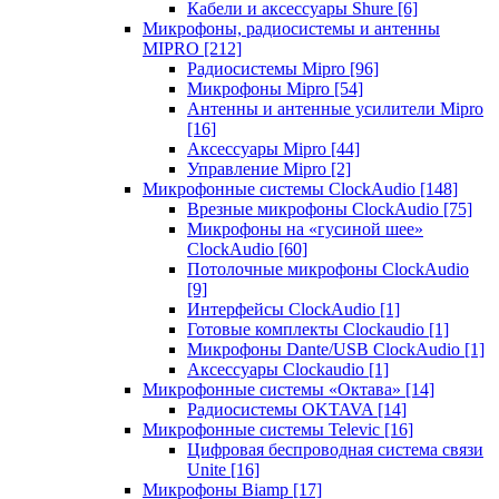
Кабели и аксессуары Shure
[6]
Микрофоны, радиосистемы и антенны
MIPRO
[212]
Радиосистемы Mipro
[96]
Микрофоны Mipro
[54]
Антенны и антенные усилители Mipro
[16]
Аксессуары Mipro
[44]
Управление Mipro
[2]
Микрофонные системы ClockAudio
[148]
Врезные микрофоны ClockAudio
[75]
Микрофоны на «гусиной шее»
ClockAudio
[60]
Потолочные микрофоны ClockAudio
[9]
Интерфейсы ClockAudio
[1]
Готовые комплекты Clockaudio
[1]
Микрофоны Dante/USB ClockAudio
[1]
Аксессуары Clockaudio
[1]
Микрофонные системы «Октава»
[14]
Радиосистемы OKTAVA
[14]
Микрофонные системы Televic
[16]
Цифровая беспроводная система связи
Unite
[16]
Микрофоны Biamp
[17]