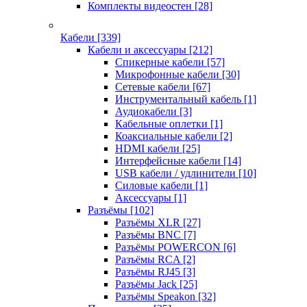
Комплекты видеостен
[28]
Кабели
[339]
Кабели и аксессуары
[212]
Спикерные кабели
[57]
Микрофонные кабели
[30]
Сетевые кабели
[67]
Инструментальный кабель
[1]
Аудиокабели
[3]
Кабельные оплетки
[1]
Коаксиальные кабели
[2]
HDMI кабели
[25]
Интерфейсные кабели
[14]
USB кабели / удлинители
[10]
Силовые кабели
[1]
Аксессуары
[1]
Разъёмы
[102]
Разъёмы XLR
[27]
Разъёмы BNC
[7]
Разъёмы POWERCON
[6]
Разъёмы RCA
[2]
Разъёмы RJ45
[3]
Разъёмы Jack
[25]
Разъёмы Speakon
[32]