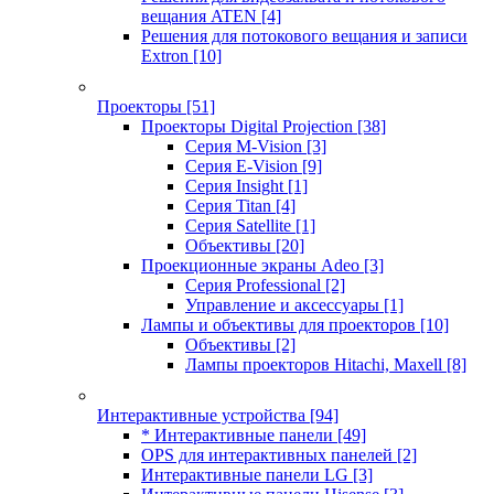
вещания ATEN
[4]
Решения для потокового вещания и записи
Extron
[10]
Проекторы
[51]
Проекторы Digital Projection
[38]
Серия M-Vision
[3]
Серия E-Vision
[9]
Серия Insight
[1]
Серия Titan
[4]
Серия Satellite
[1]
Объективы
[20]
Проекционные экраны Adeo
[3]
Серия Professional
[2]
Управление и аксессуары
[1]
Лампы и объективы для проекторов
[10]
Объективы
[2]
Лампы проекторов Hitachi, Maxell
[8]
Интерактивные устройства
[94]
* Интерактивные панели
[49]
OPS для интерактивных панелей
[2]
Интерактивные панели LG
[3]