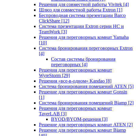
Решения для совместной работы Vivitek
[4]
Шлюз для совместной работы Extron
[1]
Беспроводная система презентации Barco
ClickShare
[12]
Система презентации Extron серии HC и
TeamWork
[3]
Решения для переговорных комнат Yamaha
[10]
Система бронирования переговорных Extron
[4]
Состав системы бронирования
переговорных
[4]
Решения для переговорных комнат
WyreStorm
[29]
Решения «все-в-одном» Kandao
[8]
Система бронирования помещений ATEN
[5]
Решение для переговорных комнат Gonsin
[1]
Система бронирования помещений Biamp
[2]
Решения для переговорных комнат
TaverLAB
[3]
BYOD/BYOM-решения
[3]
Решение для переговорных комнат ATEN
[2]
Решение для переговорных комнат Biamp
[40]