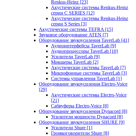
Renkus-Heinz
[23]
Акустические системы Renkus-Heinz
серии C SERIES
[12]
Акустические системы Renkus-Heinz
серии S Series
[3]
Акустические системы TEFRA
[15]
Звуковое оборудование ATEN
[7]
Оборудование звукоусиления TaverLab
[41]
Аудиоинтерфейсы TaverLab
[9]
Аудиопроцессоры TaverLab
[10]
Усилители TaverLab
[9]
Микшеры TaverLab
[2]
Акустические системы TaverLab
[7]
Микрофонные системы TaverLab
[3]
Системы управления TaverLab
[1]
Оборудование звукоусиления Electro-Voice
[29]
Акустические системы Electro-Voice
[21]
Сабвуферы Electro-Voice
[8]
Оборудование звукоусиления Dynacord
[8]
Усилители мощности Dynacord
[8]
Оборудование звукоусиления SHURE
[9]
Усилители Shure
[1]
Громкоговорители Shure
[8]