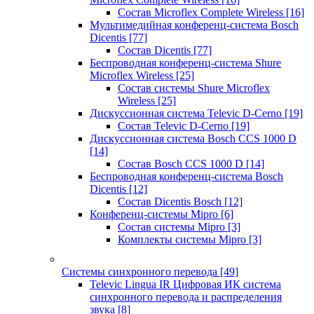
Состав Microflex Complete Wireless
[16]
Мультимедийная конференц-система Bosch
Dicentis
[77]
Состав Dicentis
[77]
Беспроводная конференц-система Shure
Microflex Wireless
[25]
Состав системы Shure Microflex
Wireless
[25]
Дискуссионная система Televic D-Cerno
[19]
Состав Televic D-Cerno
[19]
Дискуссионная система Bosch CCS 1000 D
[14]
Состав Bosch CCS 1000 D
[14]
Беспроводная конференц-система Bosch
Dicentis
[12]
Состав Dicentis Bosch
[12]
Конференц-системы Mipro
[6]
Состав системы Mipro
[3]
Комплекты системы Mipro
[3]
Системы синхронного перевода
[49]
Televic Lingua IR Цифровая ИК система
синхронного перевода и распределения
звука
[8]