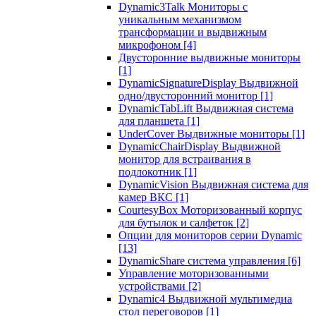
Dynamic3Talk Мониторы с
уникальным механизмом
трансформации и выдвижным
микрофоном
[4]
Двусторонние выдвижные мониторы
[1]
DynamicSignatureDisplay Выдвижной
одно/двусторонний монитор
[1]
DynamicTabLift Выдвижная система
для планшета
[1]
UnderCover Выдвижные мониторы
[1]
DynamicChairDisplay Выдвижной
монитор для встраивания в
подлокотник
[1]
DynamicVision Выдвижная система для
камер ВКС
[1]
CourtesyBox Моторизованный корпус
для бутылок и салфеток
[2]
Опции для мониторов серии Dynamic
[13]
DynamicShare система управления
[6]
Управление моторизованными
устройствами
[2]
Dynamic4 Выдвижной мультимедиа
стол переговоров
[1]