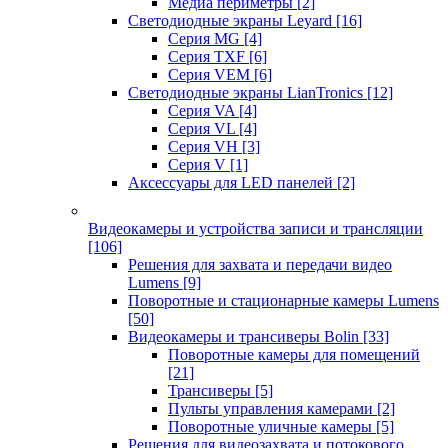
Медиа периметры
[2]
Светодиодные экраны Leyard
[16]
Серия MG
[4]
Серия TXF
[6]
Серия VEM
[6]
Светодиодные экраны LianTronics
[12]
Серия VA
[4]
Серия VL
[4]
Серия VH
[3]
Серия V
[1]
Аксессуары для LED панелей
[2]
Видеокамеры и устройства записи и трансляции
[106]
Решения для захвата и передачи видео
Lumens
[9]
Поворотные и стационарные камеры Lumens
[50]
Видеокамеры и трансиверы Bolin
[33]
Поворотные камеры для помещений
[21]
Трансиверы
[5]
Пульты управления камерами
[2]
Поворотные уличные камеры
[5]
Решения для видеозахвата и потокового