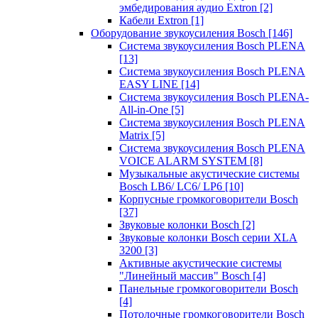
эмбедирования аудио Extron
[2]
Кабели Extron
[1]
Оборудование звукоусиления Bosch
[146]
Система звукоусиления Bosch PLENA
[13]
Система звукоусиления Bosch PLENA
EASY LINE
[14]
Система звукоусиления Bosch PLENA-
All-in-One
[5]
Система звукоусиления Bosch PLENA
Matrix
[5]
Система звукоусиления Bosch PLENA
VOICE ALARM SYSTEM
[8]
Музыкальные акустические системы
Bosch LB6/ LC6/ LP6
[10]
Корпусные громкоговорители Bosch
[37]
Звуковые колонки Bosch
[2]
Звуковые колонки Bosch серии XLA
3200
[3]
Активные акустические системы
"Линейный массив" Bosch
[4]
Панельные громкоговорители Bosch
[4]
Потолочные громкоговорители Bosch