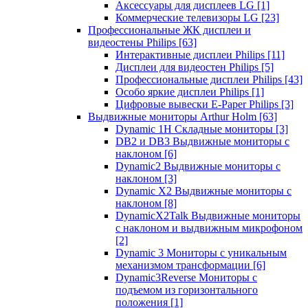
Аксессуары для дисплеев LG
[1]
Коммерческие телевизоры LG
[23]
Профессиональные ЖК дисплеи и
видеостены Philips
[63]
Интерактивные дисплеи Philips
[11]
Дисплеи для видеостен Philips
[5]
Профессиональные дисплеи Philips
[43]
Особо яркие дисплеи Philips
[1]
Цифровые вывески E-Paper Philips
[3]
Выдвижные мониторы Arthur Holm
[63]
Dynamic 1Н Складные мониторы
[3]
DB2 и DB3 Выдвижные мониторы с
наклоном
[6]
Dynamic2 Выдвижные мониторы с
наклоном
[3]
Dynamic X2 Выдвижные мониторы с
наклоном
[8]
DynamicX2Talk Выдвижные мониторы
с наклоном и выдвижным микрофоном
[2]
Dynamic 3 Мониторы с уникальным
механизмом трансформации
[6]
Dynamic3Reverse Мониторы с
подъемом из горизонтального
положения
[1]