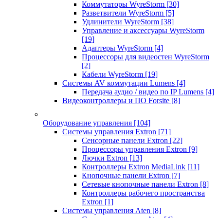
Коммутаторы WyreStorm
[30]
Разветвители WyreStorm
[5]
Удлинители WyreStorm
[38]
Управление и аксессуары WyreStorm
[19]
Адаптеры WyreStorm
[4]
Процессоры для видеостен WyreStorm
[2]
Кабели WyreStorm
[19]
Системы AV коммутации Lumens
[4]
Передача аудио / видео по IP Lumens
[4]
Видеоконтроллеры и ПО Forsite
[8]
Оборудование управления
[104]
Системы управления Extron
[71]
Сенсорные панели Extron
[22]
Процессоры управления Extron
[9]
Лючки Extron
[13]
Контроллеры Extron MediaLink
[11]
Кнопочные панели Extron
[7]
Сетевые кнопочные панели Extron
[8]
Контроллеры рабочего пространства
Extron
[1]
Системы управления Aten
[8]