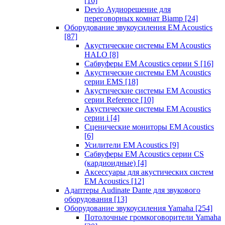
[16]
Devio Аудиорешение для
переговорных комнат Biamp
[24]
Оборудование звукоусиления EM Acoustics
[87]
Акустические системы EM Acoustics
HALO
[8]
Сабвуферы EM Acoustics серии S
[16]
Акустические системы EM Acoustics
серии EMS
[18]
Акустические системы EM Acoustics
серии Reference
[10]
Акустические системы EM Acoustics
серии i
[4]
Сценические мониторы EM Acoustics
[6]
Усилители EM Acoustics
[9]
Сабвуферы EM Acoustics серии CS
(кардиоидные)
[4]
Аксессуары для акустических систем
EM Acoustics
[12]
Адаптеры Audinate Dante для звукового
оборудования
[13]
Оборудование звукоусиления Yamaha
[254]
Потолочные громкоговорители Yamaha