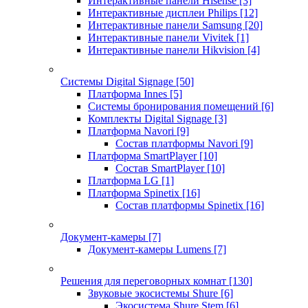
Интерактивные панели Hisense
[3]
Интерактивные дисплеи Philips
[12]
Интерактивные панели Samsung
[20]
Интерактивные панели Vivitek
[1]
Интерактивные панели Hikvision
[4]
Системы Digital Signage
[50]
Платформа Innes
[5]
Системы бронирования помещений
[6]
Комплекты Digital Signage
[3]
Платформа Navori
[9]
Состав платформы Navori
[9]
Платформа SmartPlayer
[10]
Состав SmartPlayer
[10]
Платформа LG
[1]
Платформа Spinetix
[16]
Состав платформы Spinetix
[16]
Документ-камеры
[7]
Документ-камеры Lumens
[7]
Решения для переговорных комнат
[130]
Звуковые экосистемы Shure
[6]
Экосистема Shure Stem
[6]