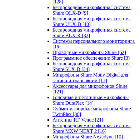
[128]
Беспроводная микрофонная система
Shure QLX-D
[9]
Беспроводная микрофонная система
Shure ULX-D
[10]
Беспроводная микрофонная система
Shure BLX-R
[32]
Системы персонального мониторинга
[16]
Проводные микрофоны Shure
[62]
Программное обеспечение Shure
[3]
Беспроводная микрофонная система
Shure SLX-D
[34]
Микрофоны Shure Motiv Digital для
записи и трансляций
[17]
Аксессуары для микрофонов Shure
[121]
Головные и петличные микрофоны
Shure DuraPlex
[14]
Субминиатюрные микрофоны Shure
TwinPlex
[36]
Антенны RF Venue
[21]
Беспроводная микрофонная система
Shure MXW NEXT 2
[16]
Микрофоны Shure Nexadyne
[10]