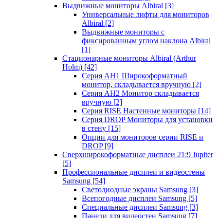
Выдвижные мониторы Albiral
[3]
Универсальные лифты для мониторов
Albiral
[2]
Выдвижные мониторы с
фиксированным углом наклона Albiral
[1]
Стационарные мониторы Albiral (Arthur
Holm)
[42]
Серия AH1 Широкоформатный
монитор, складывается вручную
[2]
Серия AH2 Монитор складывается
вручную
[2]
Серия RISE Настенные мониторы
[14]
Серия DROP Мониторы для установки
в стену
[15]
Опции для мониторов серии RISE и
DROP
[9]
Сверхширокоформатные дисплеи 21:9 Jupiter
[5]
Профессиональные дисплеи и видеостены
Samsung
[54]
Светодиодные экраны Samsung
[3]
Всепогодные дисплеи Samsung
[5]
Специальные дисплеи Samsung
[3]
Панели для видеостен Samsung
[7]