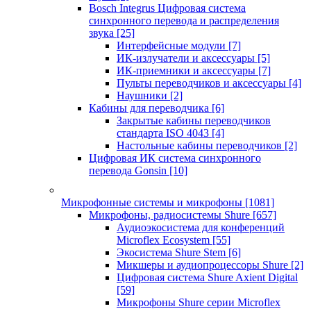
Bosch Integrus Цифровая система
синхронного перевода и распределения
звука
[25]
Интерфейсные модули
[7]
ИК-излучатели и аксессуары
[5]
ИК-приемники и аксессуары
[7]
Пульты переводчиков и аксессуары
[4]
Наушники
[2]
Кабины для переводчика
[6]
Закрытые кабины переводчиков
стандарта ISO 4043
[4]
Настольные кабины переводчиков
[2]
Цифровая ИК система синхронного
перевода Gonsin
[10]
Микрофонные системы и микрофоны
[1081]
Микрофоны, радиосистемы Shure
[657]
Аудиоэкосистема для конференций
Microflex Ecosystem
[55]
Экосистема Shure Stem
[6]
Микшеры и аудиопроцессоры Shure
[2]
Цифровая система Shure Axient Digital
[59]
Микрофоны Shure серии Microflex