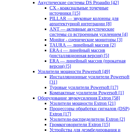
Акустические системы DS Proaudio
[42]
CX - коаксиальные точечные
источники
[15]
PILLAR — звуковые колонны для
архитектурной интеграции
[8]
ANT — активные акустические
системы со встроенным усилением
[4]
Monitor - сценические мониторы
[3]
TAURA — линейный массив
[2]
ERA-i — линейный массив
(инсталляционная версия)
[5]
ERA — линейный массив (прокатная
версия)
[5]
Усилители мощности Powersoft
[49]
Инсталляционные усилители Powersoft
[31]
Туровые усилители Powersoft
[17]
Компактные усилители Powersoft
[1]
Оборудование звукоусиления Extron
[58]
Усилители мощности Extron
[21]
Процессоры обработки сигналов (DSP)
Extron
[17]
Усилители-распределители Extron
[2]
Громкоговорители Extron
[15]
Устройства для деэмбедирования и