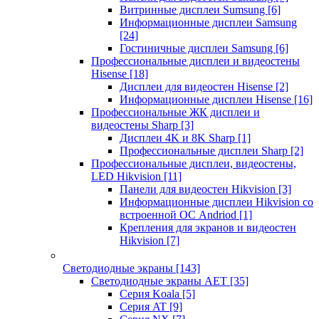
Витринные дисплеи Sumsung
[6]
Информационные дисплеи Samsung
[24]
Гостиничные дисплеи Samsung
[6]
Профессиональные дисплеи и видеостены
Hisense
[18]
Дисплеи для видеостен Hisense
[2]
Информационные дисплеи Hisense
[16]
Профессиональные ЖК дисплеи и
видеостены Sharp
[3]
Дисплеи 4K и 8K Sharp
[1]
Профессиональные дисплеи Sharp
[2]
Профессиональные дисплеи, видеостены,
LED Hikvision
[11]
Панели для видеостен Hikvision
[3]
Информационные дисплеи Hikvision со
встроенной ОС Andriod
[1]
Крепления для экранов и видеостен
Hikvision
[7]
Светодиодные экраны
[143]
Светодиодные экраны AET
[35]
Cерия Koala
[5]
Серия AT
[9]