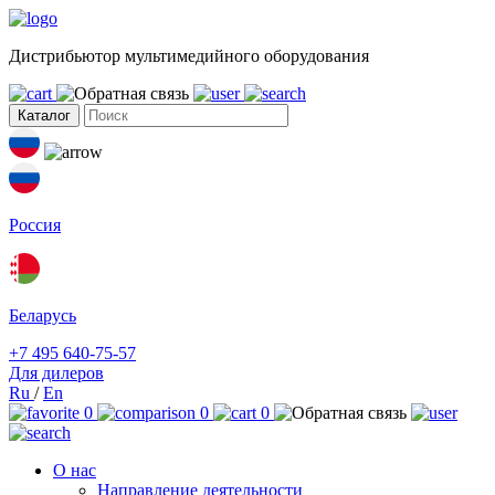
Дистрибьютор мультимедийного оборудования
Каталог
Россия
Беларусь
+7 495 640-75-57
Для дилеров
Ru
/
En
0
0
0
О нас
Направление деятельности