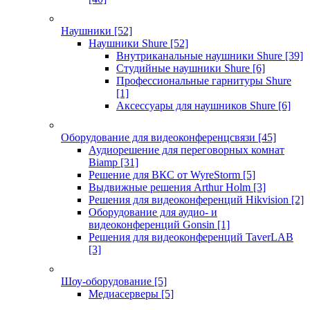
Наушники
[52]
Наушники Shure
[52]
Внутриканальные наушники Shure
[39]
Студийные наушники Shure
[6]
Профессиональные гарнитуры Shure
[1]
Аксессуары для наушников Shure
[6]
Оборудование для видеоконференцсвязи
[45]
Аудиорешение для переговорных комнат
Biamp
[31]
Решение для ВКС от WyreStorm
[5]
Выдвижные решения Arthur Holm
[3]
Решения для видеоконференций Hikvision
[2]
Оборудование для аудио- и
видеоконференций Gonsin
[1]
Решения для видеоконференций TaverLAB
[3]
Шоу-оборудование
[5]
Медиасерверы
[5]