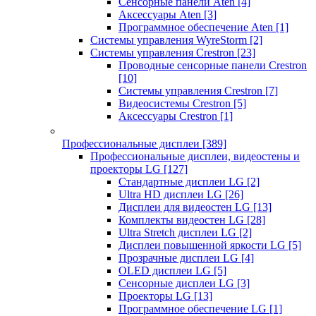
Сенсорные панели Aten
[4]
Аксессуары Aten
[3]
Программное обеспечение Aten
[1]
Системы управления WyreStorm
[2]
Системы управления Crestron
[23]
Проводные сенсорные панели Crestron
[10]
Системы управления Crestron
[7]
Видеосистемы Crestron
[5]
Аксессуары Crestron
[1]
Профессиональные дисплеи
[389]
Профессиональные дисплеи, видеостены и
проекторы LG
[127]
Стандартные дисплеи LG
[2]
Ultra HD дисплеи LG
[26]
Дисплеи для видеостен LG
[13]
Комплекты видеостен LG
[28]
Ultra Stretch дисплеи LG
[2]
Дисплеи повышенной яркости LG
[5]
Прозрачные дисплеи LG
[4]
OLED дисплеи LG
[5]
Сенсорные дисплеи LG
[3]
Проекторы LG
[13]
Программное обеспечение LG
[1]