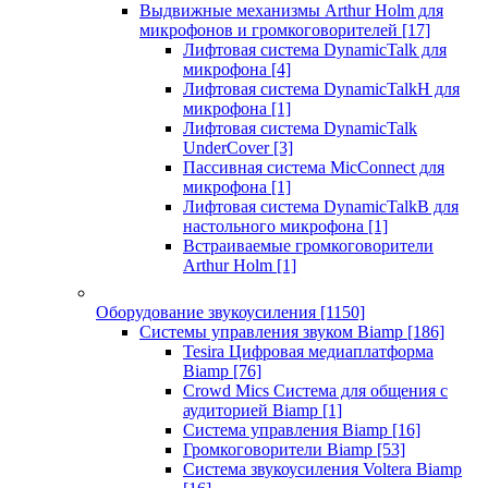
Выдвижные механизмы Arthur Holm для
микрофонов и громкоговорителей
[17]
Лифтовая система DynamicTalk для
микрофона
[4]
Лифтовая система DynamicTalkH для
микрофона
[1]
Лифтовая система DynamicTalk
UnderCover
[3]
Пассивная система MicConnect для
микрофона
[1]
Лифтовая система DynamicTalkB для
настольного микрофона
[1]
Встраиваемые громкоговорители
Arthur Holm
[1]
Оборудование звукоусиления
[1150]
Системы управления звуком Biamp
[186]
Tesira Цифровая медиаплатформа
Biamp
[76]
Crowd Mics Система для общения с
аудиторией Biamp
[1]
Система управления Biamp
[16]
Громкоговорители Biamp
[53]
Система звукоусиления Voltera Biamp