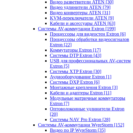
Видео разветвители ATEN
[30]
Видео удлинители ATEN
[79]
Видео конвертеры ATEN
[31]
KVM-переключатели ATEN
[9]
Кабели и аксессуары ATEN
[63]
Системы AV-коммутации Extron
[199]
Процессоры для видеостен Extron
[6]
Процессоры обработки видеосигналов
Extron
[22]
Коммутаторы Extron
[17]
Системы DTP Extron
[43]
USB для профессиональных AV-систем
Extron
[5]
Системы XTP Extron
[30]
Аудиооборудование Extron
[1]
Системы DXP Extron
[6]
Монтажные крепления Extron
[3]
Кабели и адаптеры Extron
[11]
Модульные матричные коммутаторы
Extron
[7]
Оптоволоконные удлинители Extron
[20]
Системы NAV Pro Extron
[28]
Системы AV-коммутации WyreStorm
[152]
Видео по IP WyreStorm
[35]