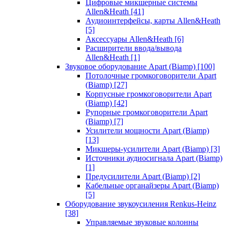
Цифровые микшерные системы
Allen&Heath
[41]
Аудиоинтерфейсы, карты Allen&Heath
[5]
Аксессуары Allen&Heath
[6]
Расширители ввода/вывода
Allen&Heath
[1]
Звуковое оборудование Apart (Biamp)
[100]
Потолочные громкоговорители Apart
(Biamp)
[27]
Корпусные громкоговорители Apart
(Biamp)
[42]
Рупорные громкоговорители Apart
(Biamp)
[7]
Усилители мощности Apart (Biamp)
[13]
Микшеры-усилители Apart (Biamp)
[3]
Источники аудиосигнала Apart (Biamp)
[1]
Предусилители Apart (Biamp)
[2]
Кабельные органайзеры Apart (Biamp)
[5]
Оборудование звукоусиления Renkus-Heinz
[38]
Управляемые звуковые колонны