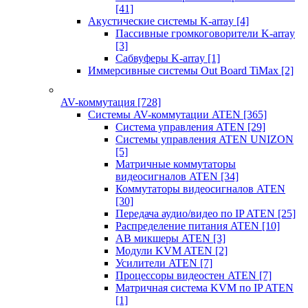
[41]
Акустические системы K-array
[4]
Пассивные громкоговорители K-array
[3]
Сабвуферы K-array
[1]
Иммерсивные системы Out Board TiMax
[2]
AV-коммутация
[728]
Системы AV-коммутации ATEN
[365]
Система управления ATEN
[29]
Системы управления ATEN UNIZON
[5]
Матричные коммутаторы
видеосигналов ATEN
[34]
Коммутаторы видеосигналов ATEN
[30]
Передача аудио/видео по IP ATEN
[25]
Распределение питания ATEN
[10]
АВ микшеры ATEN
[3]
Модули KVM ATEN
[2]
Усилители ATEN
[7]
Процессоры видеостен ATEN
[7]
Матричная система KVM по IP ATEN
[1]