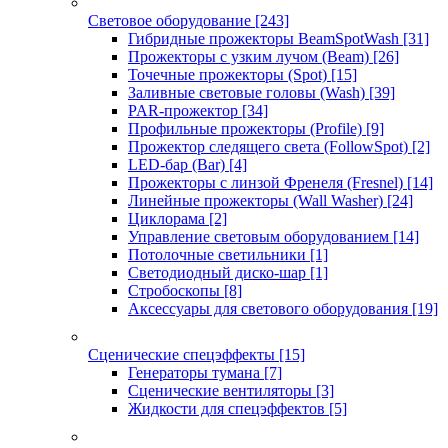
Световое оборудование
[243]
Гибридные прожекторы BeamSpotWash
[31]
Прожекторы с узким лучом (Beam)
[26]
Точечные прожекторы (Spot)
[15]
Заливные световые головы (Wash)
[39]
PAR-прожектор
[34]
Профильные прожекторы (Profile)
[9]
Прожектор следящего света (FollowSpot)
[2]
LED-бар (Bar)
[4]
Прожекторы с линзой Френеля (Fresnel)
[14]
Линейные прожекторы (Wall Washer)
[24]
Циклорама
[2]
Управление световым оборудованием
[14]
Потолочные светильники
[1]
Светодиодный диско-шар
[1]
Стробоскопы
[8]
Аксессуары для светового оборудования
[19]
Сценические спецэффекты
[15]
Генераторы тумана
[7]
Сценические вентиляторы
[3]
Жидкости для спецэффектов
[5]