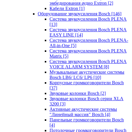
эмбедирования аудио Extron
[2]
Кабели Extron
[1]
Оборудование звукоусиления Bosch
[146]
Система звукоусиления Bosch PLENA
[13]
Система звукоусиления Bosch PLENA
EASY LINE
[14]
Система звукоусиления Bosch PLENA-
All-in-One
[5]
Система звукоусиления Bosch PLENA
Matrix
[5]
Система звукоусиления Bosch PLENA
VOICE ALARM SYSTEM
[8]
Музыкальные акустические системы
Bosch LB6/ LC6/ LP6
[10]
Корпусные громкоговорители Bosch
[37]
Звуковые колонки Bosch
[2]
Звуковые колонки Bosch серии XLA
3200
[3]
Активные акустические системы
"Линейный массив" Bosch
[4]
Панельные громкоговорители Bosch
[4]
Потолочные громкоговорители Bosch