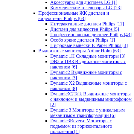
Аксессуары для дисплеев LG
[1]
Коммерческие телевизоры LG
[23]
Профессиональные ЖК дисплеи и
видеостены Philips
[63]
Интерактивные дисплеи Philips
[11]
Дисплеи для видеостен Philips
[5]
Профессиональные дисплеи Philips
[43]
Особо яркие дисплеи Philips
[1]
Цифровые вывески E-Paper Philips
[3]
Выдвижные мониторы Arthur Holm
[63]
Dynamic 1Н Складные мониторы
[3]
DB2 и DB3 Выдвижные мониторы с
наклоном
[6]
Dynamic2 Выдвижные мониторы с
наклоном
[3]
Dynamic X2 Выдвижные мониторы с
наклоном
[8]
DynamicX2Talk Выдвижные мониторы
с наклоном и выдвижным микрофоном
[2]
Dynamic 3 Мониторы с уникальным
механизмом трансформации
[6]
Dynamic3Reverse Мониторы с
подъемом из горизонтального
положения
[1]