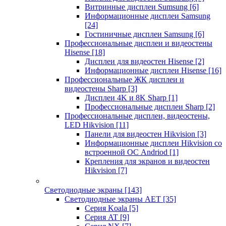
Витринные дисплеи Sumsung
[6]
Информационные дисплеи Samsung
[24]
Гостиничные дисплеи Samsung
[6]
Профессиональные дисплеи и видеостены
Hisense
[18]
Дисплеи для видеостен Hisense
[2]
Информационные дисплеи Hisense
[16]
Профессиональные ЖК дисплеи и
видеостены Sharp
[3]
Дисплеи 4K и 8K Sharp
[1]
Профессиональные дисплеи Sharp
[2]
Профессиональные дисплеи, видеостены,
LED Hikvision
[11]
Панели для видеостен Hikvision
[3]
Информационные дисплеи Hikvision со
встроенной ОС Andriod
[1]
Крепления для экранов и видеостен
Hikvision
[7]
Светодиодные экраны
[143]
Светодиодные экраны AET
[35]
Cерия Koala
[5]
Серия AT
[9]