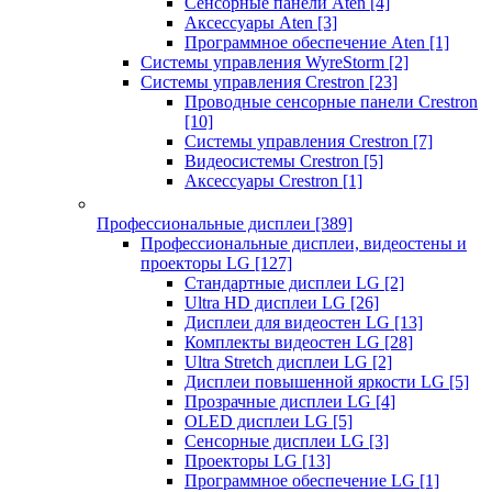
Сенсорные панели Aten
[4]
Аксессуары Aten
[3]
Программное обеспечение Aten
[1]
Системы управления WyreStorm
[2]
Системы управления Crestron
[23]
Проводные сенсорные панели Crestron
[10]
Системы управления Crestron
[7]
Видеосистемы Crestron
[5]
Аксессуары Crestron
[1]
Профессиональные дисплеи
[389]
Профессиональные дисплеи, видеостены и
проекторы LG
[127]
Стандартные дисплеи LG
[2]
Ultra HD дисплеи LG
[26]
Дисплеи для видеостен LG
[13]
Комплекты видеостен LG
[28]
Ultra Stretch дисплеи LG
[2]
Дисплеи повышенной яркости LG
[5]
Прозрачные дисплеи LG
[4]
OLED дисплеи LG
[5]
Сенсорные дисплеи LG
[3]
Проекторы LG
[13]
Программное обеспечение LG
[1]