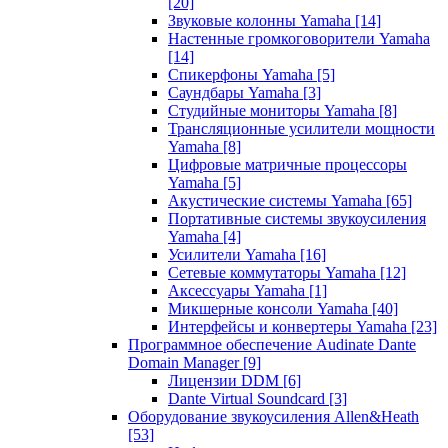
[20]
Звуковые колонны Yamaha
[14]
Настенные громкоговорители Yamaha
[14]
Спикерфоны Yamaha
[5]
Саундбары Yamaha
[3]
Студийные мониторы Yamaha
[8]
Трансляционные усилители мощности
Yamaha
[8]
Цифровые матричные процессоры
Yamaha
[5]
Акустические системы Yamaha
[65]
Портативные системы звукоусиления
Yamaha
[4]
Усилители Yamaha
[16]
Сетевые коммутаторы Yamaha
[12]
Аксессуары Yamaha
[1]
Микшерные консоли Yamaha
[40]
Интерфейсы и конвертеры Yamaha
[23]
Программное обеспечение Audinate Dante
Domain Manager
[9]
Лицензии DDM
[6]
Dante Virtual Soundcard
[3]
Оборудование звукоусиления Allen&Heath
[53]