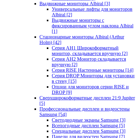
Выдвижные мониторы Albiral
[3]
Универсальные лифты для мониторов
Albiral
[2]
Выдвижные мониторы с
фиксированным углом наклона Albiral
[1]
Стационарные мониторы Albiral (Arthur
Holm)
[42]
Серия AH1 Широкоформатный
монитор, складывается вручную
[2]
Серия AH2 Монитор складывается
вручную
[2]
Серия RISE Настенные мониторы
[14]
Серия DROP Мониторы для установки
в стену
[15]
Опции для мониторов серии RISE и
DROP
[9]
Сверхширокоформатные дисплеи 21:9 Jupiter
[5]
Профессиональные дисплеи и видеостены
Samsung
[54]
Светодиодные экраны Samsung
[3]
Всепогодные дисплеи Samsung
[5]
Специальные дисплеи Samsung
[3]
Панели для видеостен Samsung
[7]