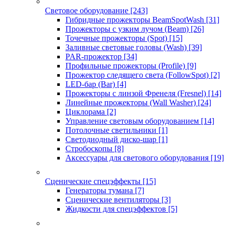
Световое оборудование
[243]
Гибридные прожекторы BeamSpotWash
[31]
Прожекторы с узким лучом (Beam)
[26]
Точечные прожекторы (Spot)
[15]
Заливные световые головы (Wash)
[39]
PAR-прожектор
[34]
Профильные прожекторы (Profile)
[9]
Прожектор следящего света (FollowSpot)
[2]
LED-бар (Bar)
[4]
Прожекторы с линзой Френеля (Fresnel)
[14]
Линейные прожекторы (Wall Washer)
[24]
Циклорама
[2]
Управление световым оборудованием
[14]
Потолочные светильники
[1]
Светодиодный диско-шар
[1]
Стробоскопы
[8]
Аксессуары для светового оборудования
[19]
Сценические спецэффекты
[15]
Генераторы тумана
[7]
Сценические вентиляторы
[3]
Жидкости для спецэффектов
[5]