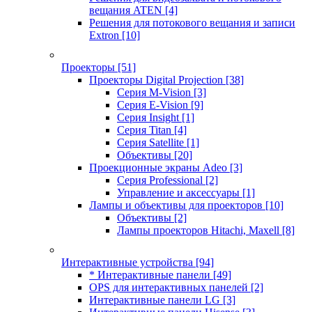
вещания ATEN
[4]
Решения для потокового вещания и записи
Extron
[10]
Проекторы
[51]
Проекторы Digital Projection
[38]
Серия M-Vision
[3]
Серия E-Vision
[9]
Серия Insight
[1]
Серия Titan
[4]
Серия Satellite
[1]
Объективы
[20]
Проекционные экраны Adeo
[3]
Серия Professional
[2]
Управление и аксессуары
[1]
Лампы и объективы для проекторов
[10]
Объективы
[2]
Лампы проекторов Hitachi, Maxell
[8]
Интерактивные устройства
[94]
* Интерактивные панели
[49]
OPS для интерактивных панелей
[2]
Интерактивные панели LG
[3]