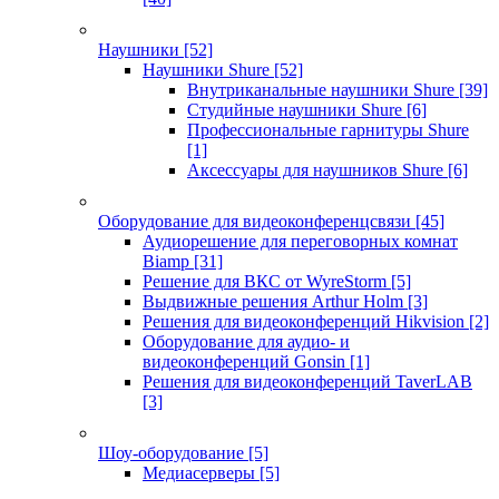
Наушники
[52]
Наушники Shure
[52]
Внутриканальные наушники Shure
[39]
Студийные наушники Shure
[6]
Профессиональные гарнитуры Shure
[1]
Аксессуары для наушников Shure
[6]
Оборудование для видеоконференцсвязи
[45]
Аудиорешение для переговорных комнат
Biamp
[31]
Решение для ВКС от WyreStorm
[5]
Выдвижные решения Arthur Holm
[3]
Решения для видеоконференций Hikvision
[2]
Оборудование для аудио- и
видеоконференций Gonsin
[1]
Решения для видеоконференций TaverLAB
[3]
Шоу-оборудование
[5]
Медиасерверы
[5]