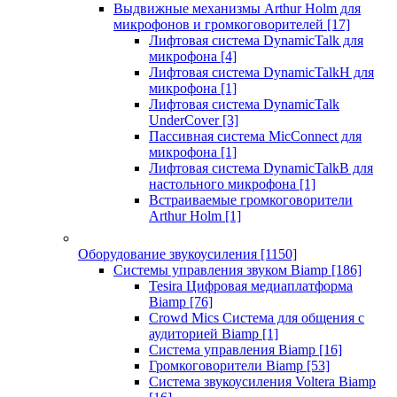
Выдвижные механизмы Arthur Holm для
микрофонов и громкоговорителей
[17]
Лифтовая система DynamicTalk для
микрофона
[4]
Лифтовая система DynamicTalkH для
микрофона
[1]
Лифтовая система DynamicTalk
UnderCover
[3]
Пассивная система MicConnect для
микрофона
[1]
Лифтовая система DynamicTalkB для
настольного микрофона
[1]
Встраиваемые громкоговорители
Arthur Holm
[1]
Оборудование звукоусиления
[1150]
Системы управления звуком Biamp
[186]
Tesira Цифровая медиаплатформа
Biamp
[76]
Crowd Mics Система для общения с
аудиторией Biamp
[1]
Система управления Biamp
[16]
Громкоговорители Biamp
[53]
Система звукоусиления Voltera Biamp