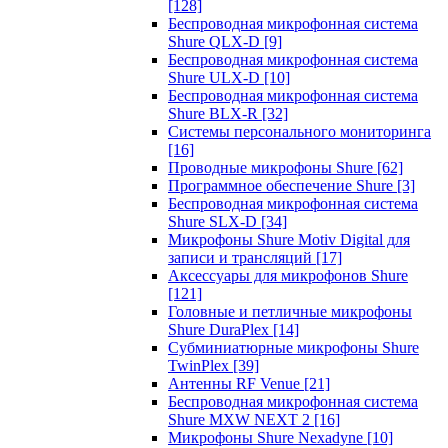
[128]
Беспроводная микрофонная система
Shure QLX-D
[9]
Беспроводная микрофонная система
Shure ULX-D
[10]
Беспроводная микрофонная система
Shure BLX-R
[32]
Системы персонального мониторинга
[16]
Проводные микрофоны Shure
[62]
Программное обеспечение Shure
[3]
Беспроводная микрофонная система
Shure SLX-D
[34]
Микрофоны Shure Motiv Digital для
записи и трансляций
[17]
Аксессуары для микрофонов Shure
[121]
Головные и петличные микрофоны
Shure DuraPlex
[14]
Субминиатюрные микрофоны Shure
TwinPlex
[39]
Антенны RF Venue
[21]
Беспроводная микрофонная система
Shure MXW NEXT 2
[16]
Микрофоны Shure Nexadyne
[10]