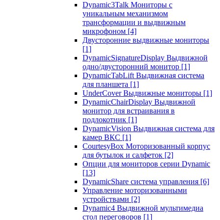
Dynamic3Talk Мониторы с
уникальным механизмом
трансформации и выдвижным
микрофоном
[4]
Двусторонние выдвижные мониторы
[1]
DynamicSignatureDisplay Выдвижной
одно/двусторонний монитор
[1]
DynamicTabLift Выдвижная система
для планшета
[1]
UnderCover Выдвижные мониторы
[1]
DynamicChairDisplay Выдвижной
монитор для встраивания в
подлокотник
[1]
DynamicVision Выдвижная система для
камер ВКС
[1]
CourtesyBox Моторизованный корпус
для бутылок и салфеток
[2]
Опции для мониторов серии Dynamic
[13]
DynamicShare система управления
[6]
Управление моторизованными
устройствами
[2]
Dynamic4 Выдвижной мультимедиа
стол переговоров
[1]