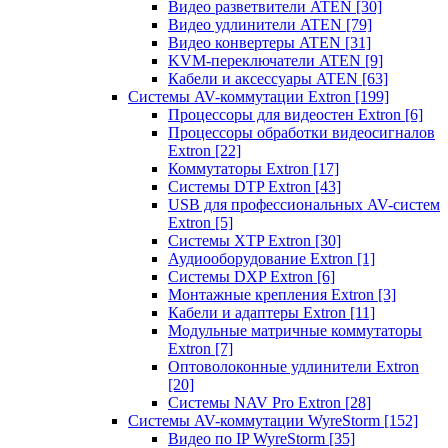
Видео разветвители ATEN
[30]
Видео удлинители ATEN
[79]
Видео конвертеры ATEN
[31]
KVM-переключатели ATEN
[9]
Кабели и аксессуары ATEN
[63]
Системы AV-коммутации Extron
[199]
Процессоры для видеостен Extron
[6]
Процессоры обработки видеосигналов
Extron
[22]
Коммутаторы Extron
[17]
Системы DTP Extron
[43]
USB для профессиональных AV-систем
Extron
[5]
Системы XTP Extron
[30]
Аудиооборудование Extron
[1]
Системы DXP Extron
[6]
Монтажные крепления Extron
[3]
Кабели и адаптеры Extron
[11]
Модульные матричные коммутаторы
Extron
[7]
Оптоволоконные удлинители Extron
[20]
Системы NAV Pro Extron
[28]
Системы AV-коммутации WyreStorm
[152]
Видео по IP WyreStorm
[35]