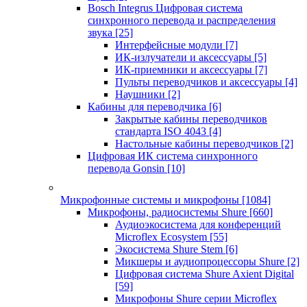
Bosch Integrus Цифровая система
синхронного перевода и распределения
звука
[25]
Интерфейсные модули
[7]
ИК-излучатели и аксессуары
[5]
ИК-приемники и аксессуары
[7]
Пульты переводчиков и аксессуары
[4]
Наушники
[2]
Кабины для переводчика
[6]
Закрытые кабины переводчиков
стандарта ISO 4043
[4]
Настольные кабины переводчиков
[2]
Цифровая ИК система синхронного
перевода Gonsin
[10]
Микрофонные системы и микрофоны
[1084]
Микрофоны, радиосистемы Shure
[660]
Аудиоэкосистема для конференций
Microflex Ecosystem
[55]
Экосистема Shure Stem
[6]
Микшеры и аудиопроцессоры Shure
[2]
Цифровая система Shure Axient Digital
[59]
Микрофоны Shure серии Microflex