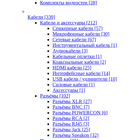
Комплекты видеостен
[28]
Кабели
[339]
Кабели и аксессуары
[212]
Спикерные кабели
[57]
Микрофонные кабели
[30]
Сетевые кабели
[67]
Инструментальный кабель
[1]
Аудиокабели
[3]
Кабельные оплетки
[1]
Коаксиальные кабели
[2]
HDMI кабели
[25]
Интерфейсные кабели
[14]
USB кабели / удлинители
[10]
Силовые кабели
[1]
Аксессуары
[1]
Разъёмы
[102]
Разъёмы XLR
[27]
Разъёмы BNC
[7]
Разъёмы POWERCON
[6]
Разъёмы RCA
[2]
Разъёмы RJ45
[3]
Разъёмы Jack
[25]
Разъёмы Speakon
[32]