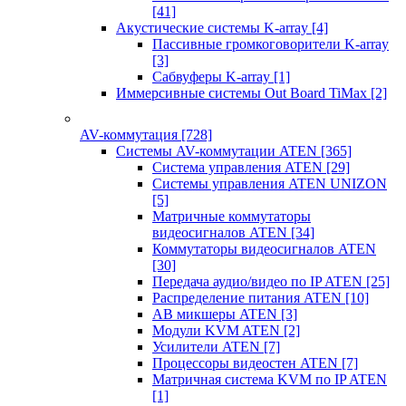
[41]
Акустические системы K-array
[4]
Пассивные громкоговорители K-array
[3]
Сабвуферы K-array
[1]
Иммерсивные системы Out Board TiMax
[2]
AV-коммутация
[728]
Системы AV-коммутации ATEN
[365]
Система управления ATEN
[29]
Системы управления ATEN UNIZON
[5]
Матричные коммутаторы
видеосигналов ATEN
[34]
Коммутаторы видеосигналов ATEN
[30]
Передача аудио/видео по IP ATEN
[25]
Распределение питания ATEN
[10]
АВ микшеры ATEN
[3]
Модули KVM ATEN
[2]
Усилители ATEN
[7]
Процессоры видеостен ATEN
[7]
Матричная система KVM по IP ATEN
[1]