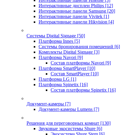
Интерактивные панели Hisense
[3]
Интерактивные дисплеи Philips
[12]
Интерактивные панели Samsung
[20]
Интерактивные панели Vivitek
[1]
Интерактивные панели Hikvision
[4]
Системы Digital Signage
[50]
Платформа Innes
[5]
Системы бронирования помещений
[6]
Комплекты Digital Signage
[3]
Платформа Navori
[9]
Состав платформы Navori
[9]
Платформа SmartPlayer
[10]
Состав SmartPlayer
[10]
Платформа LG
[1]
Платформа Spinetix
[16]
Состав платформы Spinetix
[16]
Документ-камеры
[7]
Документ-камеры Lumens
[7]
Решения для переговорных комнат
[130]
Звуковые экосистемы Shure
[6]
Экосистема Shure Stem
[6]