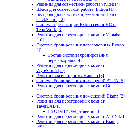
Решения для совместной работы Vivitek
[4]
Шлюз для совместной работы Extron
[1]
Беспроводная система презентации Barco
ClickShare
[12]
Система презентации Extron серии HC и
TeamWork
[3]
Решения для переговорных комнат Yamaha
[10]
Система бронирования переговорных Extron
[4]
Состав системы бронирования
переговорных
[4]
Решения для переговорных комнат
WyreStorm
[29]
Решения «все-в-одном» Kandao
[8]
Система бронирования помещений ATEN
[5]
Решение для переговорных комнат Gonsin
[1]
Система бронирования помещений Biamp
[2]
Решения для переговорных комнат
TaverLAB
[3]
BYOD/BYOM-решения
[3]
Решение для переговорных комнат ATEN
[2]
Решение для переговорных комнат Biamp
[40]