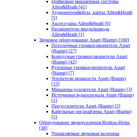
Цифровые микшерные системы
Allen&Heath
[41]
Аудиоинтерфейсы, карты Allen&Heath
[5]
Аксессуары Allen&Heath
[6]
Расширители ввода/вывода
Allen&Heath
[1]
Звуковое оборудование Apart (Biamp)
[100]
Потолочные громкоговорители Apart
(Biamp)
[27]
Корпусные громкоговорители Apart
(Biamp)
[42]
Рупорные громкоговорители Apart
(Biamp)
[7]
Усилители мощности Apart (Biamp)
[13]
Микшеры-усилители Apart (Biamp)
[3]
Источники аудиосигнала Apart (Biamp)
[1]
Предусилители Apart (Biamp)
[2]
Кабельные органайзеры Apart (Biamp)
[5]
Оборудование звукоусиления Renkus-Heinz
[38]
Управляемые звуковые колонны