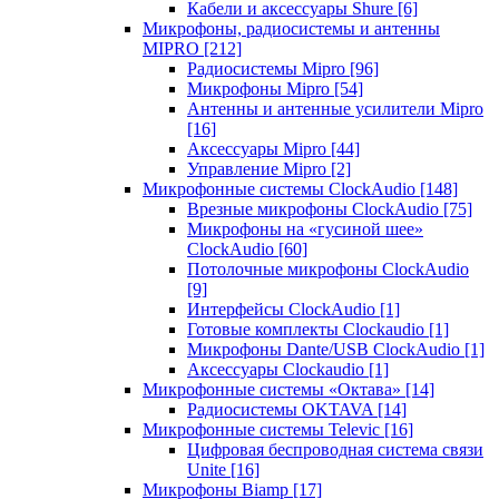
Кабели и аксессуары Shure
[6]
Микрофоны, радиосистемы и антенны
MIPRO
[212]
Радиосистемы Mipro
[96]
Микрофоны Mipro
[54]
Антенны и антенные усилители Mipro
[16]
Аксессуары Mipro
[44]
Управление Mipro
[2]
Микрофонные системы ClockAudio
[148]
Врезные микрофоны ClockAudio
[75]
Микрофоны на «гусиной шее»
ClockAudio
[60]
Потолочные микрофоны ClockAudio
[9]
Интерфейсы ClockAudio
[1]
Готовые комплекты Clockaudio
[1]
Микрофоны Dante/USB ClockAudio
[1]
Аксессуары Clockaudio
[1]
Микрофонные системы «Октава»
[14]
Радиосистемы OKTAVA
[14]
Микрофонные системы Televic
[16]
Цифровая беспроводная система связи
Unite
[16]
Микрофоны Biamp
[17]