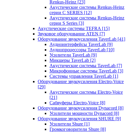
Renkus-Heinz
[23]
Акустические системы Renkus-Heinz
серии C SERIES
[12]
Акустические системы Renkus-Heinz
серии S Series
[3]
Акустические системы TEFRA
[15]
Звуковое оборудование ATEN
[7]
Оборудование звукоусиления TaverLab
[41]
Аудиоинтерфейсы TaverLab
[9]
Аудиопроцессоры TaverLab
[10]
Усилители TaverLab
[9]
Микшеры TaverLab
[2]
Акустические системы TaverLab
[7]
Микрофонные системы TaverLab
[3]
Системы управления TaverLab
[1]
Оборудование звукоусиления Electro-Voice
[29]
Акустические системы Electro-Voice
[21]
Сабвуферы Electro-Voice
[8]
Оборудование звукоусиления Dynacord
[8]
Усилители мощности Dynacord
[8]
Оборудование звукоусиления SHURE
[9]
Усилители Shure
[1]
Громкоговорители Shure
[8]