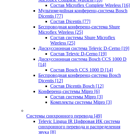
Состав Microflex Complete Wireless
[16]
Мультимедийная конференц-система Bosch
Dicentis
[77]
Состав Dicentis
[77]
Беспроводная конференц-система Shure
Microflex Wireless
[25]
Состав системы Shure Microflex
Wireless
[25]
Дискуссионная система Televic D-Cerno
[19]
Состав Televic D-Cerno
[19]
Дискуссионная система Bosch CCS 1000 D
[14]
Состав Bosch CCS 1000 D
[14]
Беспроводная конференц-система Bosch
Dicentis
[12]
Состав Dicentis Bosch
[12]
Конференц-системы Mipro
[6]
Состав системы Mipro
[3]
Комплекты системы Mipro
[3]
Системы синхронного перевода
[49]
Televic Lingua IR Цифровая ИК система
синхронного перевода и распределения
звука
[8]