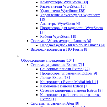
Коммутаторы WyreStorm
[30]
Разветвители WyreStorm
[5]
Удлинители WyreStorm
[38]
Управление и аксессуары WyreStorm
[19]
Адаптеры WyreStorm
[4]
Процессоры для видеостен WyreStorm
[2]
Кабели WyreStorm
[19]
Системы AV коммутации Lumens
[4]
Передача аудио / видео по IP Lumens
[4]
Видеоконтроллеры и ПО Forsite
[8]
Оборудование управления
[104]
Системы управления Extron
[71]
Сенсорные панели Extron
[22]
Процессоры управления Extron
[9]
Лючки Extron
[13]
Контроллеры Extron MediaLink
[11]
Кнопочные панели Extron
[7]
Сетевые кнопочные панели Extron
[8]
Контроллеры рабочего пространства
Extron
[1]
Системы управления Aten
[8]