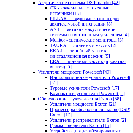
Акустические системы DS Proaudio
[42]
CX - коаксиальные точечные
источники
[15]
PILLAR — звуковые колонны для
архитектурной интеграции
[8]
ANT — активные акустические
системы со встроенным усилением
[4]
Monitor - сценические мониторы
[3]
TAURA — линейный массив
[2]
ERA-i — линейный массив
(инсталляционная версия)
[5]
ERA — линейный массив (прокатная
версия)
[5]
Усилители мощности Powersoft
[49]
Инсталляционные усилители Powersoft
[31]
Туровые усилители Powersoft
[17]
Компактные усилители Powersoft
[1]
Оборудование звукоусиления Extron
[58]
Усилители мощности Extron
[21]
Процессоры обработки сигналов (DSP)
Extron
[17]
Усилители-распределители Extron
[2]
Громкоговорители Extron
[15]
Устройства для деэмбедирования и