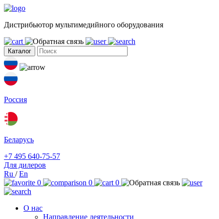
Дистрибьютор мультимедийного оборудования
Каталог
Россия
Беларусь
+7 495 640-75-57
Для дилеров
Ru
/
En
0
0
0
О нас
Направление деятельности