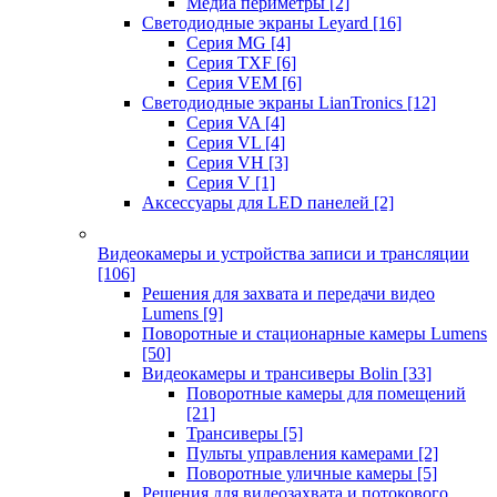
Медиа периметры
[2]
Светодиодные экраны Leyard
[16]
Серия MG
[4]
Серия TXF
[6]
Серия VEM
[6]
Светодиодные экраны LianTronics
[12]
Серия VA
[4]
Серия VL
[4]
Серия VH
[3]
Серия V
[1]
Аксессуары для LED панелей
[2]
Видеокамеры и устройства записи и трансляции
[106]
Решения для захвата и передачи видео
Lumens
[9]
Поворотные и стационарные камеры Lumens
[50]
Видеокамеры и трансиверы Bolin
[33]
Поворотные камеры для помещений
[21]
Трансиверы
[5]
Пульты управления камерами
[2]
Поворотные уличные камеры
[5]
Решения для видеозахвата и потокового