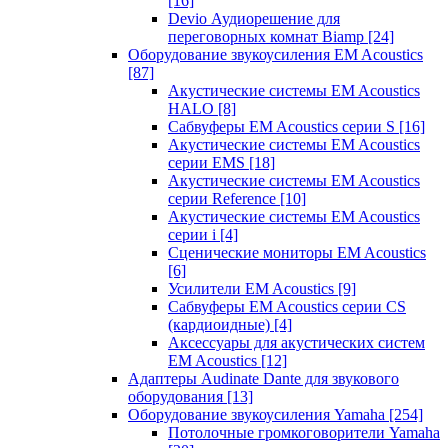
[16]
Devio Аудиорешение для
переговорных комнат Biamp
[24]
Оборудование звукоусиления EM Acoustics
[87]
Акустические системы EM Acoustics
HALO
[8]
Сабвуферы EM Acoustics серии S
[16]
Акустические системы EM Acoustics
серии EMS
[18]
Акустические системы EM Acoustics
серии Reference
[10]
Акустические системы EM Acoustics
серии i
[4]
Сценические мониторы EM Acoustics
[6]
Усилители EM Acoustics
[9]
Сабвуферы EM Acoustics серии CS
(кардиоидные)
[4]
Аксессуары для акустических систем
EM Acoustics
[12]
Адаптеры Audinate Dante для звукового
оборудования
[13]
Оборудование звукоусиления Yamaha
[254]
Потолочные громкоговорители Yamaha