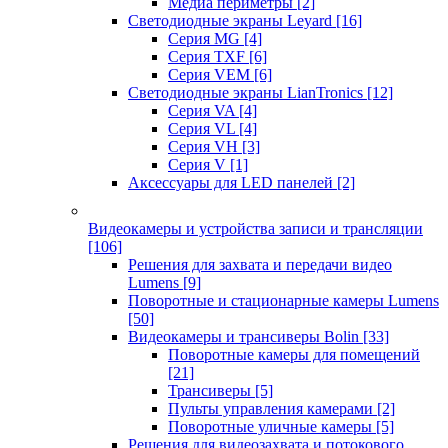
Медиа периметры
[2]
Светодиодные экраны Leyard
[16]
Серия MG
[4]
Серия TXF
[6]
Серия VEM
[6]
Светодиодные экраны LianTronics
[12]
Серия VA
[4]
Серия VL
[4]
Серия VH
[3]
Серия V
[1]
Аксессуары для LED панелей
[2]
Видеокамеры и устройства записи и трансляции
[106]
Решения для захвата и передачи видео
Lumens
[9]
Поворотные и стационарные камеры Lumens
[50]
Видеокамеры и трансиверы Bolin
[33]
Поворотные камеры для помещений
[21]
Трансиверы
[5]
Пульты управления камерами
[2]
Поворотные уличные камеры
[5]
Решения для видеозахвата и потокового