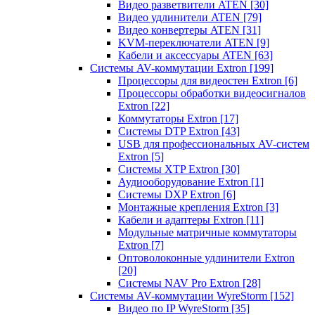
Видео разветвители ATEN
[30]
Видео удлинители ATEN
[79]
Видео конвертеры ATEN
[31]
KVM-переключатели ATEN
[9]
Кабели и аксессуары ATEN
[63]
Системы AV-коммутации Extron
[199]
Процессоры для видеостен Extron
[6]
Процессоры обработки видеосигналов
Extron
[22]
Коммутаторы Extron
[17]
Системы DTP Extron
[43]
USB для профессиональных AV-систем
Extron
[5]
Системы XTP Extron
[30]
Аудиооборудование Extron
[1]
Системы DXP Extron
[6]
Монтажные крепления Extron
[3]
Кабели и адаптеры Extron
[11]
Модульные матричные коммутаторы
Extron
[7]
Оптоволоконные удлинители Extron
[20]
Системы NAV Pro Extron
[28]
Системы AV-коммутации WyreStorm
[152]
Видео по IP WyreStorm
[35]