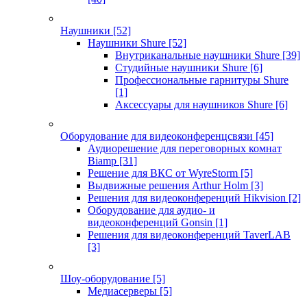
Наушники
[52]
Наушники Shure
[52]
Внутриканальные наушники Shure
[39]
Студийные наушники Shure
[6]
Профессиональные гарнитуры Shure
[1]
Аксессуары для наушников Shure
[6]
Оборудование для видеоконференцсвязи
[45]
Аудиорешение для переговорных комнат
Biamp
[31]
Решение для ВКС от WyreStorm
[5]
Выдвижные решения Arthur Holm
[3]
Решения для видеоконференций Hikvision
[2]
Оборудование для аудио- и
видеоконференций Gonsin
[1]
Решения для видеоконференций TaverLAB
[3]
Шоу-оборудование
[5]
Медиасерверы
[5]