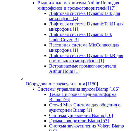
Выдвижные механизмы Arthur Holm для
микрофонов и громкоговорителей
[17]
Лифтовая система DynamicTalk для
микрофона
[4]
Лифтовая система DynamicTalkH для
микрофона
[1]
Лифтовая система DynamicTalk
UnderCover
[3]
Пассивная система MicConnect для
микрофона
[1]
Лифтовая система DynamicTalkB для
настольного микрофона
[1]
Встраиваемые громкоговорители
Arthur Holm
[1]
Оборудование звукоусиления
[1150]
Системы управления звуком Biamp
[186]
Tesira Цифровая медиаплатформа
Biamp
[76]
Crowd Mics Система для общения с
аудиторией Biamp
[1]
Система управления Biamp
[16]
Громкоговорители Biamp
[53]
Система звукоусиления Voltera Biamp