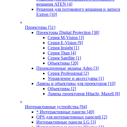
вещания ATEN
[4]
Решения для потокового вещания и записи
Extron
[10]
Проекторы
[51]
Проекторы Digital Projection
[38]
Серия M-Vision
[3]
Серия E-Vision
[9]
Серия Insight
[1]
Серия Titan
[4]
Серия Satellite
[1]
Объективы
[20]
Проекционные экраны Adeo
[3]
Серия Professional
[2]
Управление и аксессуары
[1]
Лампы и объективы для проекторов
[10]
Объективы
[2]
Лампы проекторов Hitachi, Maxell
[8]
Интерактивные устройства
[94]
* Интерактивные панели
[49]
OPS для интерактивных панелей
[2]
Интерактивные панели LG
[3]