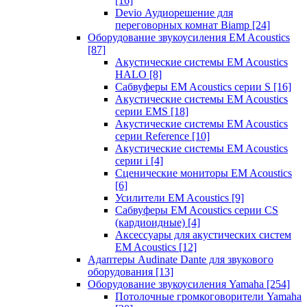
[16]
Devio Аудиорешение для
переговорных комнат Biamp
[24]
Оборудование звукоусиления EM Acoustics
[87]
Акустические системы EM Acoustics
HALO
[8]
Сабвуферы EM Acoustics серии S
[16]
Акустические системы EM Acoustics
серии EMS
[18]
Акустические системы EM Acoustics
серии Reference
[10]
Акустические системы EM Acoustics
серии i
[4]
Сценические мониторы EM Acoustics
[6]
Усилители EM Acoustics
[9]
Сабвуферы EM Acoustics серии CS
(кардиоидные)
[4]
Аксессуары для акустических систем
EM Acoustics
[12]
Адаптеры Audinate Dante для звукового
оборудования
[13]
Оборудование звукоусиления Yamaha
[254]
Потолочные громкоговорители Yamaha