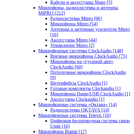
Кабели и аксессуары Shure
[5]
Микрофоны, радиосистемы и антенны
MIPRO
[212]
Радиосистемы Mipro
[96]
Микрофоны Mipro
[54]
Антенны и антенные усилители Mipro
[16]
Аксессуары Mipro
[44]
Управление Mipro
[2]
Микрофонные системы ClockAudio
[148]
Врезные микрофоны ClockAudio
[75]
Микрофоны на «гусиной шее»
ClockAudio
[60]
Потолочные микрофоны ClockAudio
[9]
Интерфейсы ClockAudio
[1]
Готовые комплекты Clockaudio
[1]
Микрофоны Dante/USB ClockAudio
[1]
Аксессуары Clockaudio
[1]
Микрофонные системы «Октава»
[14]
Радиосистемы OKTAVA
[14]
Микрофонные системы Televic
[16]
Цифровая беспроводная система связи
Unite
[16]
Микрофоны Biamp
[17]