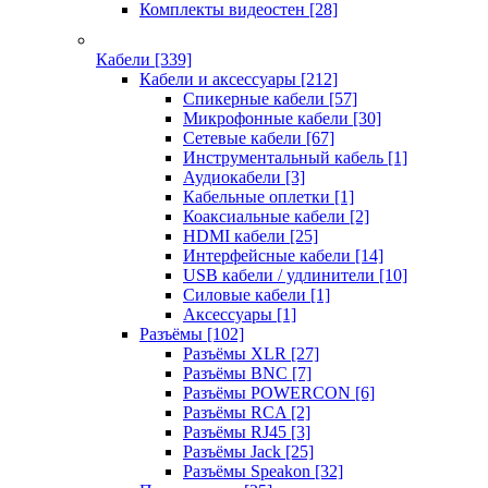
Комплекты видеостен
[28]
Кабели
[339]
Кабели и аксессуары
[212]
Спикерные кабели
[57]
Микрофонные кабели
[30]
Сетевые кабели
[67]
Инструментальный кабель
[1]
Аудиокабели
[3]
Кабельные оплетки
[1]
Коаксиальные кабели
[2]
HDMI кабели
[25]
Интерфейсные кабели
[14]
USB кабели / удлинители
[10]
Силовые кабели
[1]
Аксессуары
[1]
Разъёмы
[102]
Разъёмы XLR
[27]
Разъёмы BNC
[7]
Разъёмы POWERCON
[6]
Разъёмы RCA
[2]
Разъёмы RJ45
[3]
Разъёмы Jack
[25]
Разъёмы Speakon
[32]