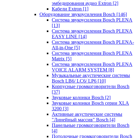
эмбедирования аудио Extron
[2]
Кабели Extron
[1]
Оборудование звукоусиления Bosch
[146]
Система звукоусиления Bosch PLENA
[13]
Система звукоусиления Bosch PLENA
EASY LINE
[14]
Система звукоусиления Bosch PLENA-
All-in-One
[5]
Система звукоусиления Bosch PLENA
Matrix
[5]
Система звукоусиления Bosch PLENA
VOICE ALARM SYSTEM
[8]
Музыкальные акустические системы
Bosch LB6/ LC6/ LP6
[10]
Корпусные громкоговорители Bosch
[37]
Звуковые колонки Bosch
[2]
Звуковые колонки Bosch серии XLA
3200
[3]
Активные акустические системы
"Линейный массив" Bosch
[4]
Панельные громкоговорители Bosch
[4]
Потолочные громкоговорители Bosch