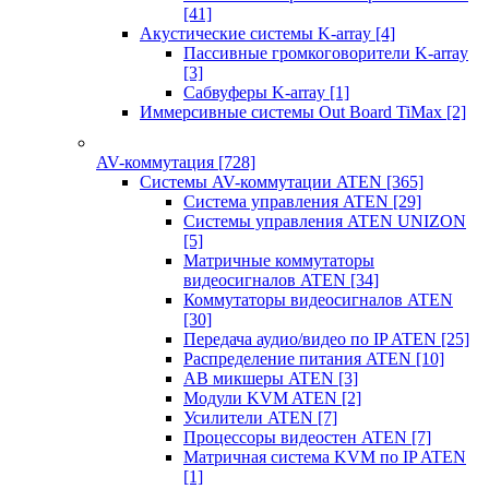
[41]
Акустические системы K-array
[4]
Пассивные громкоговорители K-array
[3]
Сабвуферы K-array
[1]
Иммерсивные системы Out Board TiMax
[2]
AV-коммутация
[728]
Системы AV-коммутации ATEN
[365]
Система управления ATEN
[29]
Системы управления ATEN UNIZON
[5]
Матричные коммутаторы
видеосигналов ATEN
[34]
Коммутаторы видеосигналов ATEN
[30]
Передача аудио/видео по IP ATEN
[25]
Распределение питания ATEN
[10]
АВ микшеры ATEN
[3]
Модули KVM ATEN
[2]
Усилители ATEN
[7]
Процессоры видеостен ATEN
[7]
Матричная система KVM по IP ATEN
[1]