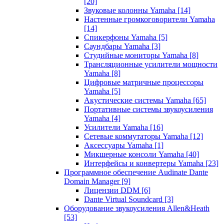
[20]
Звуковые колонны Yamaha
[14]
Настенные громкоговорители Yamaha
[14]
Спикерфоны Yamaha
[5]
Саундбары Yamaha
[3]
Студийные мониторы Yamaha
[8]
Трансляционные усилители мощности
Yamaha
[8]
Цифровые матричные процессоры
Yamaha
[5]
Акустические системы Yamaha
[65]
Портативные системы звукоусиления
Yamaha
[4]
Усилители Yamaha
[16]
Сетевые коммутаторы Yamaha
[12]
Аксессуары Yamaha
[1]
Микшерные консоли Yamaha
[40]
Интерфейсы и конвертеры Yamaha
[23]
Программное обеспечение Audinate Dante
Domain Manager
[9]
Лицензии DDM
[6]
Dante Virtual Soundcard
[3]
Оборудование звукоусиления Allen&Heath
[53]