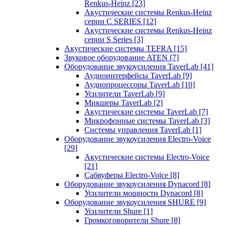
Renkus-Heinz
[23]
Акустические системы Renkus-Heinz
серии C SERIES
[12]
Акустические системы Renkus-Heinz
серии S Series
[3]
Акустические системы TEFRA
[15]
Звуковое оборудование ATEN
[7]
Оборудование звукоусиления TaverLab
[41]
Аудиоинтерфейсы TaverLab
[9]
Аудиопроцессоры TaverLab
[10]
Усилители TaverLab
[9]
Микшеры TaverLab
[2]
Акустические системы TaverLab
[7]
Микрофонные системы TaverLab
[3]
Системы управления TaverLab
[1]
Оборудование звукоусиления Electro-Voice
[29]
Акустические системы Electro-Voice
[21]
Сабвуферы Electro-Voice
[8]
Оборудование звукоусиления Dynacord
[8]
Усилители мощности Dynacord
[8]
Оборудование звукоусиления SHURE
[9]
Усилители Shure
[1]
Громкоговорители Shure
[8]