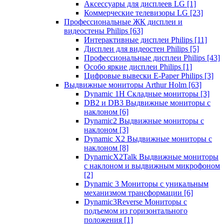
Аксессуары для дисплеев LG
[1]
Коммерческие телевизоры LG
[23]
Профессиональные ЖК дисплеи и
видеостены Philips
[63]
Интерактивные дисплеи Philips
[11]
Дисплеи для видеостен Philips
[5]
Профессиональные дисплеи Philips
[43]
Особо яркие дисплеи Philips
[1]
Цифровые вывески E-Paper Philips
[3]
Выдвижные мониторы Arthur Holm
[63]
Dynamic 1Н Складные мониторы
[3]
DB2 и DB3 Выдвижные мониторы с
наклоном
[6]
Dynamic2 Выдвижные мониторы с
наклоном
[3]
Dynamic X2 Выдвижные мониторы с
наклоном
[8]
DynamicX2Talk Выдвижные мониторы
с наклоном и выдвижным микрофоном
[2]
Dynamic 3 Мониторы с уникальным
механизмом трансформации
[6]
Dynamic3Reverse Мониторы с
подъемом из горизонтального
положения
[1]