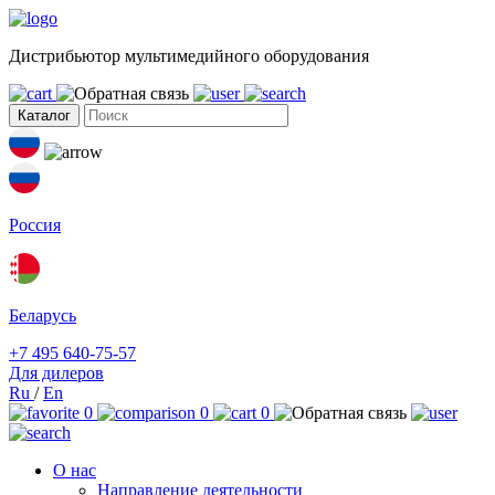
Дистрибьютор мультимедийного оборудования
Каталог
Россия
Беларусь
+7 495 640-75-57
Для дилеров
Ru
/
En
0
0
0
О нас
Направление деятельности