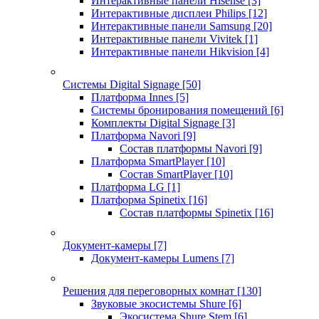
Интерактивные панели Hisense
[3]
Интерактивные дисплеи Philips
[12]
Интерактивные панели Samsung
[20]
Интерактивные панели Vivitek
[1]
Интерактивные панели Hikvision
[4]
Системы Digital Signage
[50]
Платформа Innes
[5]
Системы бронирования помещений
[6]
Комплекты Digital Signage
[3]
Платформа Navori
[9]
Состав платформы Navori
[9]
Платформа SmartPlayer
[10]
Состав SmartPlayer
[10]
Платформа LG
[1]
Платформа Spinetix
[16]
Состав платформы Spinetix
[16]
Документ-камеры
[7]
Документ-камеры Lumens
[7]
Решения для переговорных комнат
[130]
Звуковые экосистемы Shure
[6]
Экосистема Shure Stem
[6]