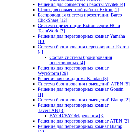
Решения для совместной работы Vivitek
[4]
Шлюз для совместной работы Extron
[1]
Беспроводная система презентации Barco
ClickShare
[12]
Система презентации Extron серии HC и
TeamWork
[3]
Решения для переговорных комнат Yamaha
[10]
Система бронирования переговорных Extron
[4]
Состав системы бронирования
переговорных
[4]
Решения для переговорных комнат
WyreStorm
[29]
Решения «все-в-одном» Kandao
[8]
Система бронирования помещений ATEN
[5]
Решение для переговорных комнат Gonsin
[1]
Система бронирования помещений Biamp
[2]
Решения для переговорных комнат
TaverLAB
[3]
BYOD/BYOM-решения
[3]
Решение для переговорных комнат ATEN
[2]
Решение для переговорных комнат Biamp
[40]