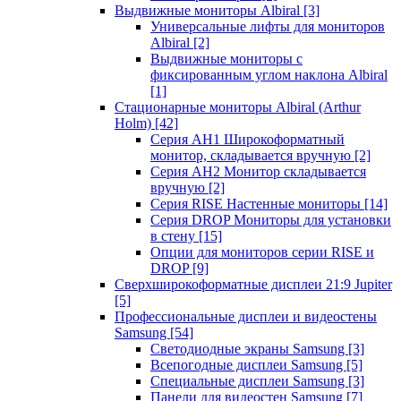
Выдвижные мониторы Albiral
[3]
Универсальные лифты для мониторов
Albiral
[2]
Выдвижные мониторы с
фиксированным углом наклона Albiral
[1]
Стационарные мониторы Albiral (Arthur
Holm)
[42]
Серия AH1 Широкоформатный
монитор, складывается вручную
[2]
Серия AH2 Монитор складывается
вручную
[2]
Серия RISE Настенные мониторы
[14]
Серия DROP Мониторы для установки
в стену
[15]
Опции для мониторов серии RISE и
DROP
[9]
Сверхширокоформатные дисплеи 21:9 Jupiter
[5]
Профессиональные дисплеи и видеостены
Samsung
[54]
Светодиодные экраны Samsung
[3]
Всепогодные дисплеи Samsung
[5]
Специальные дисплеи Samsung
[3]
Панели для видеостен Samsung
[7]