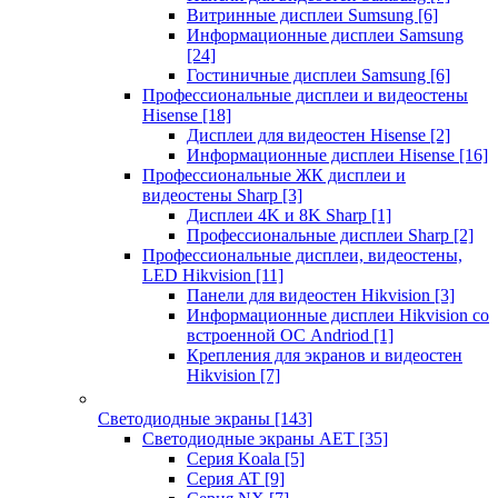
Витринные дисплеи Sumsung
[6]
Информационные дисплеи Samsung
[24]
Гостиничные дисплеи Samsung
[6]
Профессиональные дисплеи и видеостены
Hisense
[18]
Дисплеи для видеостен Hisense
[2]
Информационные дисплеи Hisense
[16]
Профессиональные ЖК дисплеи и
видеостены Sharp
[3]
Дисплеи 4K и 8K Sharp
[1]
Профессиональные дисплеи Sharp
[2]
Профессиональные дисплеи, видеостены,
LED Hikvision
[11]
Панели для видеостен Hikvision
[3]
Информационные дисплеи Hikvision со
встроенной ОС Andriod
[1]
Крепления для экранов и видеостен
Hikvision
[7]
Светодиодные экраны
[143]
Светодиодные экраны AET
[35]
Cерия Koala
[5]
Серия AT
[9]