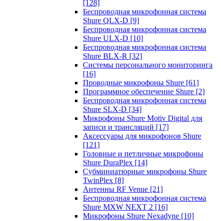
[128]
Беспроводная микрофонная система
Shure QLX-D
[9]
Беспроводная микрофонная система
Shure ULX-D
[10]
Беспроводная микрофонная система
Shure BLX-R
[32]
Системы персонального мониторинга
[16]
Проводные микрофоны Shure
[61]
Программное обеспечение Shure
[2]
Беспроводная микрофонная система
Shure SLX-D
[34]
Микрофоны Shure Motiv Digital для
записи и трансляций
[17]
Аксессуары для микрофонов Shure
[121]
Головные и петличные микрофоны
Shure DuraPlex
[14]
Субминиатюрные микрофоны Shure
TwinPlex
[8]
Антенны RF Venue
[21]
Беспроводная микрофонная система
Shure MXW NEXT 2
[16]
Микрофоны Shure Nexadyne
[10]