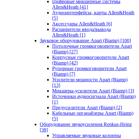
Цифровые микшерные системы
Allen&Heath
[41]
Аудиоинтерфейсы, карты Allen&Heath
[5]
Аксессуары Allen&Heath
[6]
Расширители ввода/вывода
Allen&Heath
[1]
Звуковое оборудование Apart (Biamp)
[100]
Потолочные громкоговорители Apart
(Biamp)
[27]
Корпусные громкоговорители Apart
(Biamp)
[42]
Рупорные громкоговорители Apart
(Biamp)
[7]
Усилители мощности Apart (Biamp)
[13]
Микшеры-усилители Apart (Biamp)
[3]
Источники аудиосигнала Apart (Biamp)
[1]
Предусилители Apart (Biamp)
[2]
Кабельные органайзеры Apart (Biamp)
[5]
Оборудование звукоусиления Renkus-Heinz
[38]
Управляемые звуковые колонны