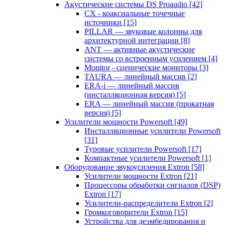
Акустические системы DS Proaudio
[42]
CX - коаксиальные точечные
источники
[15]
PILLAR — звуковые колонны для
архитектурной интеграции
[8]
ANT — активные акустические
системы со встроенным усилением
[4]
Monitor - сценические мониторы
[3]
TAURA — линейный массив
[2]
ERA-i — линейный массив
(инсталляционная версия)
[5]
ERA — линейный массив (прокатная
версия)
[5]
Усилители мощности Powersoft
[49]
Инсталляционные усилители Powersoft
[31]
Туровые усилители Powersoft
[17]
Компактные усилители Powersoft
[1]
Оборудование звукоусиления Extron
[58]
Усилители мощности Extron
[21]
Процессоры обработки сигналов (DSP)
Extron
[17]
Усилители-распределители Extron
[2]
Громкоговорители Extron
[15]
Устройства для деэмбедирования и