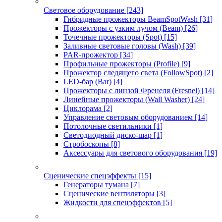
Световое оборудование
[243]
Гибридные прожекторы BeamSpotWash
[31]
Прожекторы с узким лучом (Beam)
[26]
Точечные прожекторы (Spot)
[15]
Заливные световые головы (Wash)
[39]
PAR-прожектор
[34]
Профильные прожекторы (Profile)
[9]
Прожектор следящего света (FollowSpot)
[2]
LED-бар (Bar)
[4]
Прожекторы с линзой Френеля (Fresnel)
[14]
Линейные прожекторы (Wall Washer)
[24]
Циклорама
[2]
Управление световым оборудованием
[14]
Потолочные светильники
[1]
Светодиодный диско-шар
[1]
Стробоскопы
[8]
Аксессуары для светового оборудования
[19]
Сценические спецэффекты
[15]
Генераторы тумана
[7]
Сценические вентиляторы
[3]
Жидкости для спецэффектов
[5]