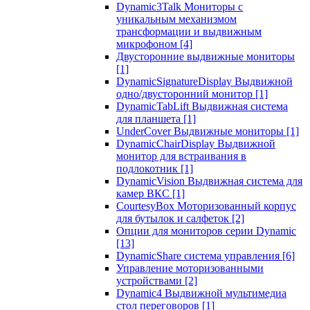
Dynamic3Talk Мониторы с
уникальным механизмом
трансформации и выдвижным
микрофоном
[4]
Двусторонние выдвижные мониторы
[1]
DynamicSignatureDisplay Выдвижной
одно/двусторонний монитор
[1]
DynamicTabLift Выдвижная система
для планшета
[1]
UnderCover Выдвижные мониторы
[1]
DynamicChairDisplay Выдвижной
монитор для встраивания в
подлокотник
[1]
DynamicVision Выдвижная система для
камер ВКС
[1]
CourtesyBox Моторизованный корпус
для бутылок и салфеток
[2]
Опции для мониторов серии Dynamic
[13]
DynamicShare система управления
[6]
Управление моторизованными
устройствами
[2]
Dynamic4 Выдвижной мультимедиа
стол переговоров
[1]