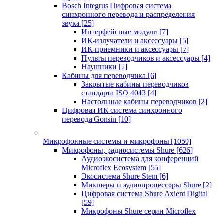
Bosch Integrus Цифровая система
синхронного перевода и распределения
звука
[25]
Интерфейсные модули
[7]
ИК-излучатели и аксессуары
[5]
ИК-приемники и аксессуары
[7]
Пульты переводчиков и аксессуары
[4]
Наушники
[2]
Кабины для переводчика
[6]
Закрытые кабины переводчиков
стандарта ISO 4043
[4]
Настольные кабины переводчиков
[2]
Цифровая ИК система синхронного
перевода Gonsin
[10]
Микрофонные системы и микрофоны
[1050]
Микрофоны, радиосистемы Shure
[626]
Аудиоэкосистема для конференций
Microflex Ecosystem
[55]
Экосистема Shure Stem
[6]
Микшеры и аудиопроцессоры Shure
[2]
Цифровая система Shure Axient Digital
[59]
Микрофоны Shure серии Microflex