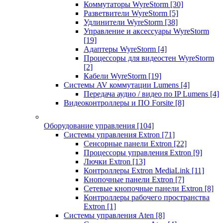
Коммутаторы WyreStorm
[30]
Разветвители WyreStorm
[5]
Удлинители WyreStorm
[38]
Управление и аксессуары WyreStorm
[19]
Адаптеры WyreStorm
[4]
Процессоры для видеостен WyreStorm
[2]
Кабели WyreStorm
[19]
Системы AV коммутации Lumens
[4]
Передача аудио / видео по IP Lumens
[4]
Видеоконтроллеры и ПО Forsite
[8]
Оборудование управления
[104]
Системы управления Extron
[71]
Сенсорные панели Extron
[22]
Процессоры управления Extron
[9]
Лючки Extron
[13]
Контроллеры Extron MediaLink
[11]
Кнопочные панели Extron
[7]
Сетевые кнопочные панели Extron
[8]
Контроллеры рабочего пространства
Extron
[1]
Системы управления Aten
[8]