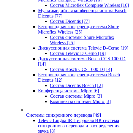
Состав Microflex Complete Wireless
[16]
Мультимедийная конференц-система Bosch
Dicentis
[77]
Состав Dicentis
[77]
Беспроводная конференц-система Shure
Microflex Wireless
[25]
Состав системы Shure Microflex
Wireless
[25]
Дискуссионная система Televic D-Cerno
[19]
Состав Televic D-Cerno
[19]
Дискуссионная система Bosch CCS 1000 D
[14]
Состав Bosch CCS 1000 D
[14]
Беспроводная конференц-система Bosch
Dicentis
[12]
Состав Dicentis Bosch
[12]
Конференц-системы Mipro
[6]
Состав системы Mipro
[3]
Комплекты системы Mipro
[3]
Системы синхронного перевода
[49]
Televic Lingua IR Цифровая ИК система
синхронного перевода и распределения
звука
[8]