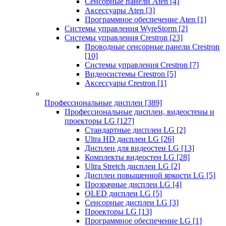
Сенсорные панели Aten
[4]
Аксессуары Aten
[3]
Программное обеспечение Aten
[1]
Системы управления WyreStorm
[2]
Системы управления Crestron
[23]
Проводные сенсорные панели Crestron
[10]
Системы управления Crestron
[7]
Видеосистемы Crestron
[5]
Аксессуары Crestron
[1]
Профессиональные дисплеи
[389]
Профессиональные дисплеи, видеостены и
проекторы LG
[127]
Стандартные дисплеи LG
[2]
Ultra HD дисплеи LG
[26]
Дисплеи для видеостен LG
[13]
Комплекты видеостен LG
[28]
Ultra Stretch дисплеи LG
[2]
Дисплеи повышенной яркости LG
[5]
Прозрачные дисплеи LG
[4]
OLED дисплеи LG
[5]
Сенсорные дисплеи LG
[3]
Проекторы LG
[13]
Программное обеспечение LG
[1]