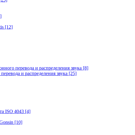
]
tis
[12]
онного перевода и распределения звука
[8]
 перевода и распределения звука
[25]
та ISO 4043
[4]
 Gonsin
[10]