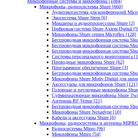
Микрофонные системы и микрофоны
[1084]
Микрофоны, радиосистемы Shure
[660]
Аудиоэкосистема для конференций Micro
Экосистема Shure Stem
[6]
Микшеры и аудиопроцессоры Shure
[2]
Цифровая система Shure Axient Digital
[5
Микрофоны Shure серии Microflex
[128]
Беспроводная микрофонная система Sh
Беспроводная микрофонная система Sh
Беспроводная микрофонная система Sh
Системы персонального мониторинга
[1
Проводные микрофоны Shure
[62]
Программное обеспечение Shure
[3]
Беспроводная микрофонная система Sh
Микрофоны Shure Motiv Digital для зап
Аксессуары для микрофонов Shure
[121]
Головные и петличные микрофоны Shur
Субминиатюрные микрофоны Shure Twi
Антенны RF Venue
[21]
Беспроводная микрофонная система S
Микрофоны Shure Nexadyne
[10]
Кабели и аксессуары Shure
[6]
Микрофоны, радиосистемы и антенны MIPR
Радиосистемы Mipro
[96]
Микрофоны Mipro
[54]