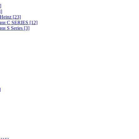
]
8]
-Heinz
[23]
ерии C SERIES
[12]
ии S Series
[3]
]