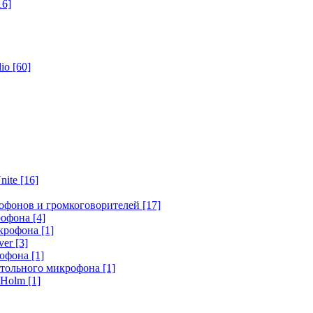
16]
dio
[60]
nite
[16]
офонов и громкоговорителей
[17]
крофона
[4]
икрофона
[1]
ver
[3]
рофона
[1]
стольного микрофона
[1]
r Holm
[1]