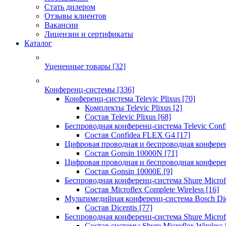
Стать дилером
Отзывы клиентов
Вакансии
Лицензии и сертификаты
Каталог
Уцененные товары
[32]
Конференц-системы
[336]
Конференц-система Televic Plixus
[70]
Комплекты Televic Plixus
[2]
Состав Televic Plixus
[68]
Беспроводная конференц-система Televic Con
Состав Confidea FLEX G4
[17]
Цифровая проводная и беспроводная конфере
Состав Gonsin 10000N
[71]
Цифровая проводная и беспроводная конфере
Состав Gonsin 10000E
[9]
Беспроводная конференц-система Shure Microfl
Состав Microflex Complete Wireless
[16]
Мультимедийная конференц-система Bosch Dic
Состав Dicentis
[77]
Беспроводная конференц-система Shure Microfl
Состав системы Shure Microflex Wireless