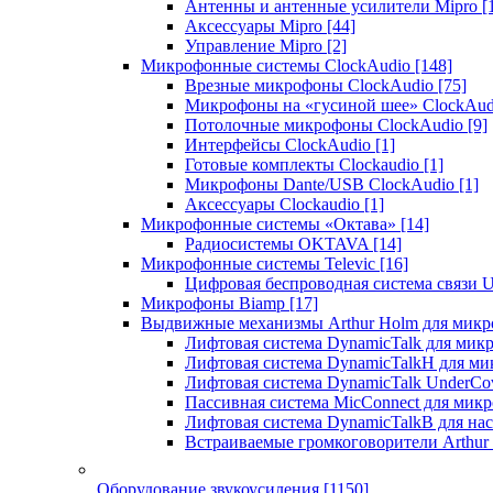
Антенны и антенные усилители Mipro
[
Аксессуары Mipro
[44]
Управление Mipro
[2]
Микрофонные системы ClockAudio
[148]
Врезные микрофоны ClockAudio
[75]
Микрофоны на «гусиной шее» ClockAu
Потолочные микрофоны ClockAudio
[9]
Интерфейсы ClockAudio
[1]
Готовые комплекты Clockaudio
[1]
Микрофоны Dante/USB ClockAudio
[1]
Аксессуары Clockaudio
[1]
Микрофонные системы «Октава»
[14]
Радиосистемы OKTAVA
[14]
Микрофонные системы Televic
[16]
Цифровая беспроводная система связи U
Микрофоны Biamp
[17]
Выдвижные механизмы Arthur Holm для микр
Лифтовая система DynamicTalk для ми
Лифтовая система DynamicTalkH для м
Лифтовая система DynamicTalk UnderCo
Пассивная система MicConnect для мик
Лифтовая система DynamicTalkB для на
Встраиваемые громкоговорители Arthu
Оборудование звукоусиления
[1150]