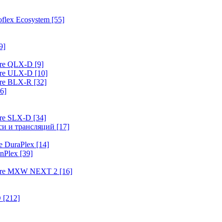
flex Ecosystem
[55]
9]
ure QLX-D
[9]
ure ULX-D
[10]
ure BLX-R
[32]
6]
ure SLX-D
[34]
иси и трансляций
[17]
e DuraPlex
[14]
nPlex
[39]
hure MXW NEXT 2
[16]
O
[212]