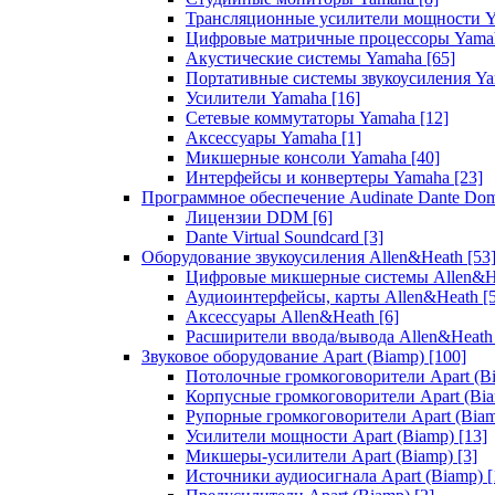
Трансляционные усилители мощности 
Цифровые матричные процессоры Yam
Акустические системы Yamaha
[65]
Портативные системы звукоусиления Y
Усилители Yamaha
[16]
Сетевые коммутаторы Yamaha
[12]
Аксессуары Yamaha
[1]
Микшерные консоли Yamaha
[40]
Интерфейсы и конвертеры Yamaha
[23]
Программное обеспечение Audinate Dante Do
Лицензии DDM
[6]
Dante Virtual Soundcard
[3]
Оборудование звукоусиления Allen&Heath
[53
Цифровые микшерные системы Allen&
Аудиоинтерфейсы, карты Allen&Heath
[
Аксессуары Allen&Heath
[6]
Расширители ввода/вывода Allen&Heat
Звуковое оборудование Apart (Biamp)
[100]
Потолочные громкоговорители Apart (B
Корпусные громкоговорители Apart (Bi
Рупорные громкоговорители Apart (Bia
Усилители мощности Apart (Biamp)
[13]
Микшеры-усилители Apart (Biamp)
[3]
Источники аудиосигнала Apart (Biamp)
[