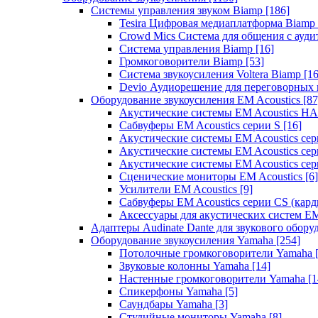
Системы управления звуком Biamp
[186]
Tesira Цифровая медиаплатформа Biamp
Crowd Mics Система для общения с ауд
Система управления Biamp
[16]
Громкоговорители Biamp
[53]
Система звукоусиления Voltera Biamp
[16
Devio Аудиорешение для переговорных
Оборудование звукоусиления EM Acoustics
[87
Акустические системы EM Acoustics 
Сабвуферы EM Acoustics серии S
[16]
Акустические системы EM Acoustics с
Акустические системы EM Acoustics сер
Акустические системы EM Acoustics сер
Сценические мониторы EM Acoustics
[6]
Усилители EM Acoustics
[9]
Сабвуферы EM Acoustics серии CS (кар
Аксессуары для акустических систем EM
Адаптеры Audinate Dante для звукового обор
Оборудование звукоусиления Yamaha
[254]
Потолочные громкоговорители Yamaha
Звуковые колонны Yamaha
[14]
Настенные громкоговорители Yamaha
[1
Спикерфоны Yamaha
[5]
Саундбары Yamaha
[3]
Студийные мониторы Yamaha
[8]