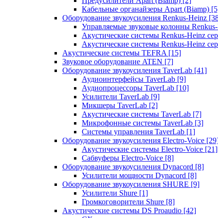
Предусилители Apart (Biamp)
[2]
Кабельные органайзеры Apart (Biamp)
[5
Оборудование звукоусиления Renkus-Heinz
[3
Управляемые звуковые колонны Renkus
Акустические системы Renkus-Heinz с
Акустические системы Renkus-Heinz сер
Акустические системы TEFRA
[15]
Звуковое оборудование ATEN
[7]
Оборудование звукоусиления TaverLab
[41]
Аудиоинтерфейсы TaverLab
[9]
Аудиопроцессоры TaverLab
[10]
Усилители TaverLab
[9]
Микшеры TaverLab
[2]
Акустические системы TaverLab
[7]
Микрофонные системы TaverLab
[3]
Системы управления TaverLab
[1]
Оборудование звукоусиления Electro-Voice
[29
Акустические системы Electro-Voice
[21]
Сабвуферы Electro-Voice
[8]
Оборудование звукоусиления Dynacord
[8]
Усилители мощности Dynacord
[8]
Оборудование звукоусиления SHURE
[9]
Усилители Shure
[1]
Громкоговорители Shure
[8]
Акустические системы DS Proaudio
[42]