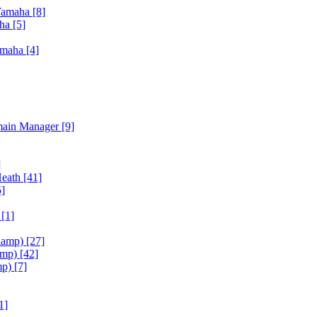
Yamaha
[8]
aha
[5]
amaha
[4]
main Manager
[9]
]
Heath
[41]
5]
h
[1]
iamp)
[27]
amp)
[42]
mp)
[7]
1]