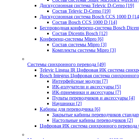
Дискуссионная система Televic D-Cerno
[19]
Состав Televic D-Cerno
[19]
Дискуссионная система Bosch CCS 1000 D
[14
Состав Bosch CCS 1000 D
[14]
Беспроводная конференц-система Bosch Dicen
Состав Dicentis Bosch
[12]
Конференц-системы Mipro
[6]
Состав системы Mipro
[3]
Комплекты системы Mipro
[3]
Системы синхронного перевода
[49]
Televic Lingua IR Цифровая ИК система синхр
Bosch Integrus Цифровая система синхронного
Интерфейсные модули
[7]
ИК-излучатели и аксессуары
[5]
ИК-приемники и аксессуары
[7]
Пульты переводчиков и аксессуары
[4]
Наушники
[2]
Кабины для переводчика
[6]
Закрытые кабины переводчиков стандар
Настольные кабины переводчиков
[2]
Цифровая ИК система синхронного перевода