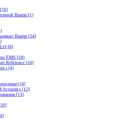
[76]
иторией Biamp
[1]
]
 комнат Biamp
[24]
]
HALO
[8]
ерии EMS
[18]
ии Reference
[10]
ии i
[4]
диоидные)
[4]
 Acoustics
[12]
удования
[13]
[20]
4]