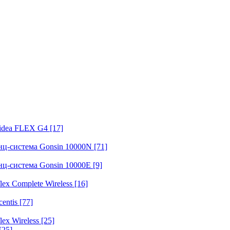
fidea FLEX G4
[17]
нц-система Gonsin 10000N
[71]
нц-система Gonsin 10000E
[9]
ex Complete Wireless
[16]
entis
[77]
ex Wireless
[25]
[25]