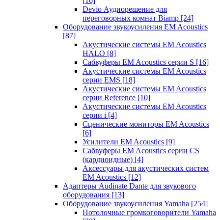
[16]
Devio Аудиорешение для
переговорных комнат Biamp
[24]
Оборудование звукоусиления EM Acoustics
[87]
Акустические системы EM Acoustics
HALO
[8]
Сабвуферы EM Acoustics серии S
[16]
Акустические системы EM Acoustics
серии EMS
[18]
Акустические системы EM Acoustics
серии Reference
[10]
Акустические системы EM Acoustics
серии i
[4]
Сценические мониторы EM Acoustics
[6]
Усилители EM Acoustics
[9]
Сабвуферы EM Acoustics серии CS
(кардиоидные)
[4]
Аксессуары для акустических систем
EM Acoustics
[12]
Адаптеры Audinate Dante для звукового
оборудования
[13]
Оборудование звукоусиления Yamaha
[254]
Потолочные громкоговорители Yamaha