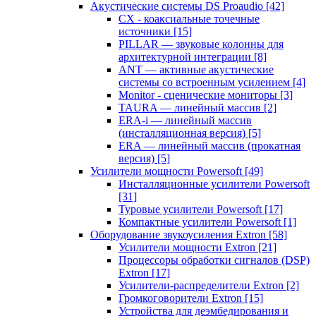
Акустические системы DS Proaudio
[42]
CX - коаксиальные точечные
источники
[15]
PILLAR — звуковые колонны для
архитектурной интеграции
[8]
ANT — активные акустические
системы со встроенным усилением
[4]
Monitor - сценические мониторы
[3]
TAURA — линейный массив
[2]
ERA-i — линейный массив
(инсталляционная версия)
[5]
ERA — линейный массив (прокатная
версия)
[5]
Усилители мощности Powersoft
[49]
Инсталляционные усилители Powersoft
[31]
Туровые усилители Powersoft
[17]
Компактные усилители Powersoft
[1]
Оборудование звукоусиления Extron
[58]
Усилители мощности Extron
[21]
Процессоры обработки сигналов (DSP)
Extron
[17]
Усилители-распределители Extron
[2]
Громкоговорители Extron
[15]
Устройства для деэмбедирования и