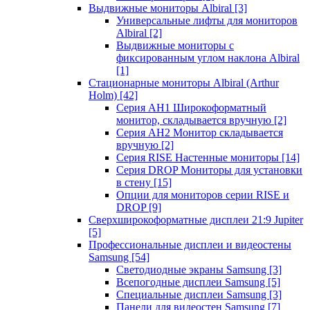
Выдвижные мониторы Albiral
[3]
Универсальные лифты для мониторов
Albiral
[2]
Выдвижные мониторы с
фиксированным углом наклона Albiral
[1]
Стационарные мониторы Albiral (Arthur
Holm)
[42]
Серия AH1 Широкоформатный
монитор, складывается вручную
[2]
Серия AH2 Монитор складывается
вручную
[2]
Серия RISE Настенные мониторы
[14]
Серия DROP Мониторы для установки
в стену
[15]
Опции для мониторов серии RISE и
DROP
[9]
Сверхширокоформатные дисплеи 21:9 Jupiter
[5]
Профессиональные дисплеи и видеостены
Samsung
[54]
Светодиодные экраны Samsung
[3]
Всепогодные дисплеи Samsung
[5]
Специальные дисплеи Samsung
[3]
Панели для видеостен Samsung
[7]