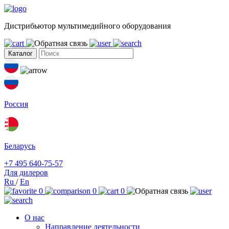
Дистрибьютор мультимедийного оборудования
Каталог
Россия
Беларусь
+7 495 640-75-57
Для дилеров
Ru
/
En
0
0
0
О нас
Направление деятельности