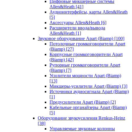
Цифровые микшерные системы
Allen&Heath
[41]
Аудиоинтерфейсы, карты Allen&Heath
[5]
Аксессуары Allen&Heath
[6]
Расширители ввода/вывода
Allen&Heath
[1]
Звуковое оборудование Apart (Biamp)
[100]
Потолочные громкоговорители Apart
(Biamp)
[27]
Корпусные громкоговорители Apart
(Biamp)
[42]
Рупорные громкоговорители Apart
(Biamp)
[7]
Усилители мощности Apart (Biamp)
[13]
Микшеры-усилители Apart (Biamp)
[3]
Источники аудиосигнала Apart (Biamp)
[1]
Предусилители Apart (Biamp)
[2]
Кабельные органайзеры Apart (Biamp)
[5]
Оборудование звукоусиления Renkus-Heinz
[38]
Управляемые звуковые колонны