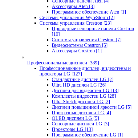
Сенсорные панели Aten
[4]
Аксессуары Aten
[3]
Программное обеспечение Aten
[1]
Системы управления WyreStorm
[2]
Системы управления Crestron
[23]
Проводные сенсорные панели Crestron
[10]
Системы управления Crestron
[7]
Видеосистемы Crestron
[5]
Аксессуары Crestron
[1]
Профессиональные дисплеи
[389]
Профессиональные дисплеи, видеостены и
проекторы LG
[127]
Стандартные дисплеи LG
[2]
Ultra HD дисплеи LG
[26]
Дисплеи для видеостен LG
[13]
Комплекты видеостен LG
[28]
Ultra Stretch дисплеи LG
[2]
Дисплеи повышенной яркости LG
[5]
Прозрачные дисплеи LG
[4]
OLED дисплеи LG
[5]
Сенсорные дисплеи LG
[3]
Проекторы LG
[13]
Программное обеспечение LG
[1]