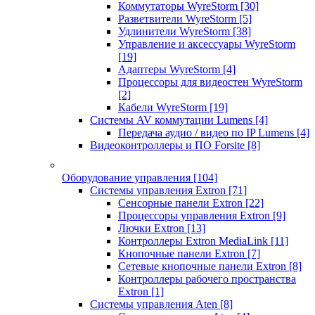
Коммутаторы WyreStorm
[30]
Разветвители WyreStorm
[5]
Удлинители WyreStorm
[38]
Управление и аксессуары WyreStorm
[19]
Адаптеры WyreStorm
[4]
Процессоры для видеостен WyreStorm
[2]
Кабели WyreStorm
[19]
Системы AV коммутации Lumens
[4]
Передача аудио / видео по IP Lumens
[4]
Видеоконтроллеры и ПО Forsite
[8]
Оборудование управления
[104]
Системы управления Extron
[71]
Сенсорные панели Extron
[22]
Процессоры управления Extron
[9]
Лючки Extron
[13]
Контроллеры Extron MediaLink
[11]
Кнопочные панели Extron
[7]
Сетевые кнопочные панели Extron
[8]
Контроллеры рабочего пространства
Extron
[1]
Системы управления Aten
[8]