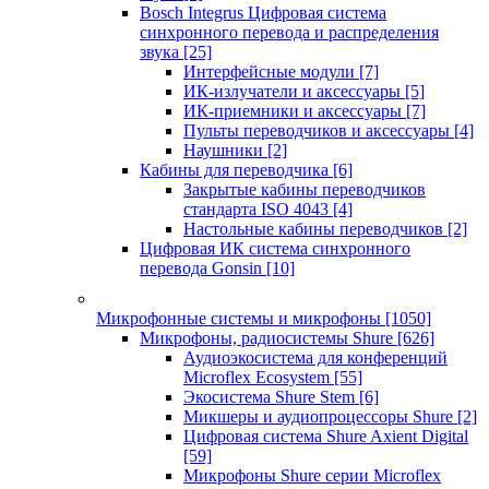
Bosch Integrus Цифровая система
синхронного перевода и распределения
звука
[25]
Интерфейсные модули
[7]
ИК-излучатели и аксессуары
[5]
ИК-приемники и аксессуары
[7]
Пульты переводчиков и аксессуары
[4]
Наушники
[2]
Кабины для переводчика
[6]
Закрытые кабины переводчиков
стандарта ISO 4043
[4]
Настольные кабины переводчиков
[2]
Цифровая ИК система синхронного
перевода Gonsin
[10]
Микрофонные системы и микрофоны
[1050]
Микрофоны, радиосистемы Shure
[626]
Аудиоэкосистема для конференций
Microflex Ecosystem
[55]
Экосистема Shure Stem
[6]
Микшеры и аудиопроцессоры Shure
[2]
Цифровая система Shure Axient Digital
[59]
Микрофоны Shure серии Microflex