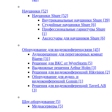
Наушники
[52]
Наушники Shure
[52]
Внутриканальные наушники Shure
[39]
Студийные наушники Shure
[6]
Профессиональные гарнитуры Shure
[1]
Аксессуары для наушников Shure
[6]
Оборудование для видеоконференцсвязи
[45]
Аудиорешение для переговорных комнат
Biamp
[31]
Решение для ВКС от WyreStorm
[5]
Выдвижные решения Arthur Holm
[3]
Решения для видеоконференций Hikvision
[2]
Оборудование для аудио- и
видеоконференций Gonsin
[1]
Решения для видеоконференций TaverLAB
[3]
Шоу-оборудование
[5]
Медиасерверы
[5]