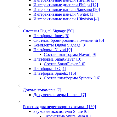
Интерактивные панели Hisense
[3]
Интерактивные дисплеи Philips
[12]
Интерактивные панели Samsung
[20]
Интерактивные панели Vivitek
[1]
Интерактивные панели Hikvision
[4]
Системы Digital Signage
[50]
Платформа Innes
[5]
Системы бронирования помещений
[6]
Комплекты Digital Signage
[3]
Платформа Navori
[9]
Состав платформы Navori
[9]
Платформа SmartPlayer
[10]
Состав SmartPlayer
[10]
Платформа LG
[1]
Платформа Spinetix
[16]
Состав платформы Spinetix
[16]
Документ-камеры
[7]
Документ-камеры Lumens
[7]
Решения для переговорных комнат
[130]
Звуковые экосистемы Shure
[6]
Экосистема Shure Stem
[6]