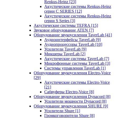
Renkus-Heinz
[23]
Акустические системы Renkus-Heinz
серии C SERIES
[12]
Акустические системы Renkus-Heinz
серии S Series
[3]
Акустические системы TEFRA
[15]
Звуковое оборудование ATEN
[7]
Оборудование звукоусиления TaverLab
[41]
Аудиоинтерфейсы TaverLab
[9]
Аудиопроцессоры TaverLab
[10]
Усилители TaverLab
[9]
Микшеры TaverLab
[2]
Акустические системы TaverLab
[7]
Микрофонные системы TaverLab
[3]
Системы управления TaverLab
[1]
Оборудование звукоусиления Electro-Voice
[29]
Акустические системы Electro-Voice
[21]
Сабвуферы Electro-Voice
[8]
Оборудование звукоусиления Dynacord
[8]
Усилители мощности Dynacord
[8]
Оборудование звукоусиления SHURE
[9]
Усилители Shure
[1]
Громкоговорители Shure
[8]