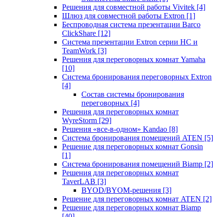
Решения для совместной работы Vivitek
[4]
Шлюз для совместной работы Extron
[1]
Беспроводная система презентации Barco
ClickShare
[12]
Система презентации Extron серии HC и
TeamWork
[3]
Решения для переговорных комнат Yamaha
[10]
Система бронирования переговорных Extron
[4]
Состав системы бронирования
переговорных
[4]
Решения для переговорных комнат
WyreStorm
[29]
Решения «все-в-одном» Kandao
[8]
Система бронирования помещений ATEN
[5]
Решение для переговорных комнат Gonsin
[1]
Система бронирования помещений Biamp
[2]
Решения для переговорных комнат
TaverLAB
[3]
BYOD/BYOM-решения
[3]
Решение для переговорных комнат ATEN
[2]
Решение для переговорных комнат Biamp
[40]