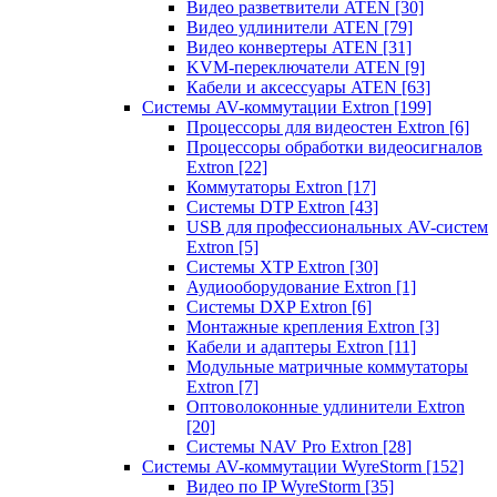
Видео разветвители ATEN
[30]
Видео удлинители ATEN
[79]
Видео конвертеры ATEN
[31]
KVM-переключатели ATEN
[9]
Кабели и аксессуары ATEN
[63]
Системы AV-коммутации Extron
[199]
Процессоры для видеостен Extron
[6]
Процессоры обработки видеосигналов
Extron
[22]
Коммутаторы Extron
[17]
Системы DTP Extron
[43]
USB для профессиональных AV-систем
Extron
[5]
Системы XTP Extron
[30]
Аудиооборудование Extron
[1]
Системы DXP Extron
[6]
Монтажные крепления Extron
[3]
Кабели и адаптеры Extron
[11]
Модульные матричные коммутаторы
Extron
[7]
Оптоволоконные удлинители Extron
[20]
Системы NAV Pro Extron
[28]
Системы AV-коммутации WyreStorm
[152]
Видео по IP WyreStorm
[35]