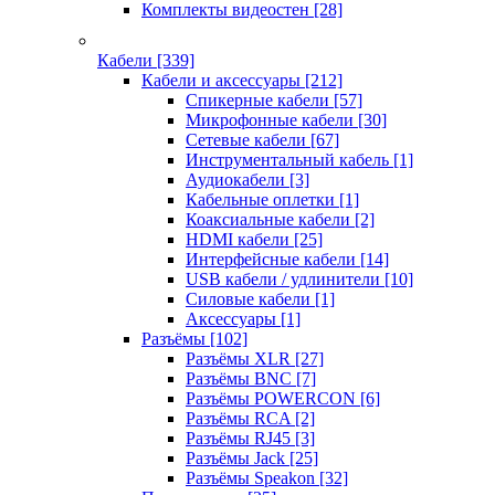
Комплекты видеостен
[28]
Кабели
[339]
Кабели и аксессуары
[212]
Спикерные кабели
[57]
Микрофонные кабели
[30]
Сетевые кабели
[67]
Инструментальный кабель
[1]
Аудиокабели
[3]
Кабельные оплетки
[1]
Коаксиальные кабели
[2]
HDMI кабели
[25]
Интерфейсные кабели
[14]
USB кабели / удлинители
[10]
Силовые кабели
[1]
Аксессуары
[1]
Разъёмы
[102]
Разъёмы XLR
[27]
Разъёмы BNC
[7]
Разъёмы POWERCON
[6]
Разъёмы RCA
[2]
Разъёмы RJ45
[3]
Разъёмы Jack
[25]
Разъёмы Speakon
[32]