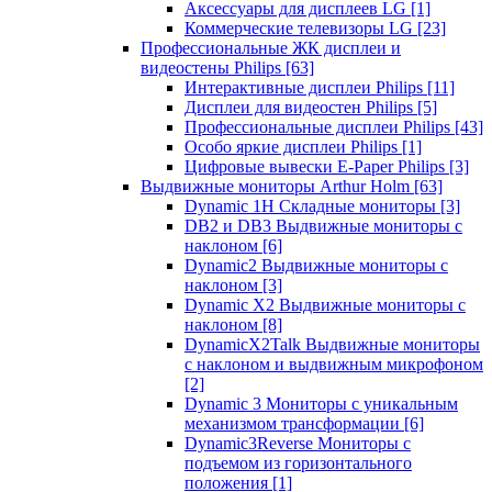
Аксессуары для дисплеев LG
[1]
Коммерческие телевизоры LG
[23]
Профессиональные ЖК дисплеи и
видеостены Philips
[63]
Интерактивные дисплеи Philips
[11]
Дисплеи для видеостен Philips
[5]
Профессиональные дисплеи Philips
[43]
Особо яркие дисплеи Philips
[1]
Цифровые вывески E-Paper Philips
[3]
Выдвижные мониторы Arthur Holm
[63]
Dynamic 1Н Складные мониторы
[3]
DB2 и DB3 Выдвижные мониторы с
наклоном
[6]
Dynamic2 Выдвижные мониторы с
наклоном
[3]
Dynamic X2 Выдвижные мониторы с
наклоном
[8]
DynamicX2Talk Выдвижные мониторы
с наклоном и выдвижным микрофоном
[2]
Dynamic 3 Мониторы с уникальным
механизмом трансформации
[6]
Dynamic3Reverse Мониторы с
подъемом из горизонтального
положения
[1]