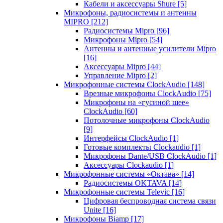
Кабели и аксессуары Shure
[5]
Микрофоны, радиосистемы и антенны
MIPRO
[212]
Радиосистемы Mipro
[96]
Микрофоны Mipro
[54]
Антенны и антенные усилители Mipro
[16]
Аксессуары Mipro
[44]
Управление Mipro
[2]
Микрофонные системы ClockAudio
[148]
Врезные микрофоны ClockAudio
[75]
Микрофоны на «гусиной шее»
ClockAudio
[60]
Потолочные микрофоны ClockAudio
[9]
Интерфейсы ClockAudio
[1]
Готовые комплекты Clockaudio
[1]
Микрофоны Dante/USB ClockAudio
[1]
Аксессуары Clockaudio
[1]
Микрофонные системы «Октава»
[14]
Радиосистемы OKTAVA
[14]
Микрофонные системы Televic
[16]
Цифровая беспроводная система связи
Unite
[16]
Микрофоны Biamp
[17]