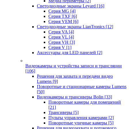
Медиа периметры
[2]
Светодиодные экраны Leyard
[16]
Серия MG
[4]
Серия TXF
[6]
Серия VEM
[6]
Светодиодные экраны LianTronics
[12]
Серия VA
[4]
Серия VL
[4]
Серия VH
[3]
Серия V
[1]
Аксессуары для LED панелей
[2]
Видеокамеры и устройства записи и трансляции
[106]
Решения для захвата и передачи видео
Lumens
[9]
Поворотные и стационарные камеры Lumens
[50]
Видеокамеры и трансиверы Bolin
[33]
Поворотные камеры для помещений
[21]
Трансиверы
[5]
Пульты управления камерами
[2]
Поворотные уличные камеры
[5]
Решения для видеозахвата и потокового