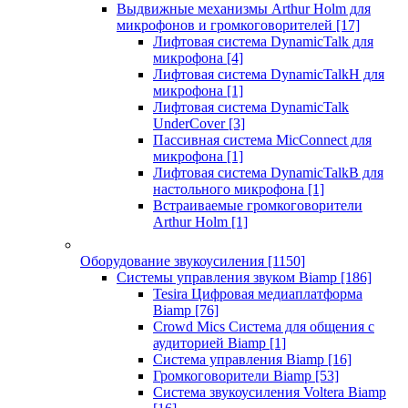
Выдвижные механизмы Arthur Holm для
микрофонов и громкоговорителей
[17]
Лифтовая система DynamicTalk для
микрофона
[4]
Лифтовая система DynamicTalkH для
микрофона
[1]
Лифтовая система DynamicTalk
UnderCover
[3]
Пассивная система MicConnect для
микрофона
[1]
Лифтовая система DynamicTalkB для
настольного микрофона
[1]
Встраиваемые громкоговорители
Arthur Holm
[1]
Оборудование звукоусиления
[1150]
Системы управления звуком Biamp
[186]
Tesira Цифровая медиаплатформа
Biamp
[76]
Crowd Mics Система для общения с
аудиторией Biamp
[1]
Система управления Biamp
[16]
Громкоговорители Biamp
[53]
Система звукоусиления Voltera Biamp