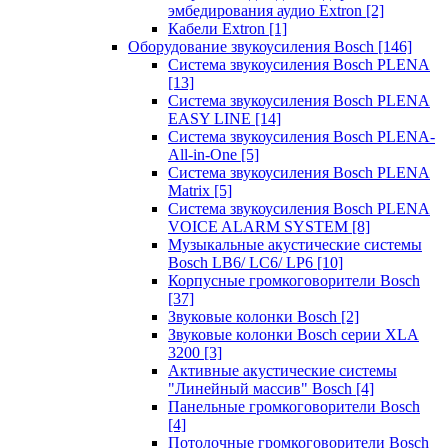
эмбедирования аудио Extron
[2]
Кабели Extron
[1]
Оборудование звукоусиления Bosch
[146]
Система звукоусиления Bosch PLENA
[13]
Система звукоусиления Bosch PLENA
EASY LINE
[14]
Система звукоусиления Bosch PLENA-
All-in-One
[5]
Система звукоусиления Bosch PLENA
Matrix
[5]
Система звукоусиления Bosch PLENA
VOICE ALARM SYSTEM
[8]
Музыкальные акустические системы
Bosch LB6/ LC6/ LP6
[10]
Корпусные громкоговорители Bosch
[37]
Звуковые колонки Bosch
[2]
Звуковые колонки Bosch серии XLA
3200
[3]
Активные акустические системы
"Линейный массив" Bosch
[4]
Панельные громкоговорители Bosch
[4]
Потолочные громкоговорители Bosch