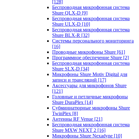
[128]
Беспроводная микрофонная система
Shure QLX-D
[9]
Беспроводная микрофонная система
Shure ULX-D
[10]
Беспроводная микрофонная система
Shure BLX-R
[32]
Системы персонального мониторинга
[16]
Проводные микрофоны Shure
[61]
Программное обеспечение Shure
[2]
Беспроводная микрофонная система
Shure SLX-D
[34]
Микрофоны Shure Motiv Digital для
записи и трансляций
[17]
Аксессуары для микрофонов Shure
[121]
Головные и петличные микрофоны
Shure DuraPlex
[14]
Субминиатюрные микрофоны Shure
TwinPlex
[8]
Антенны RF Venue
[21]
Беспроводная микрофонная система
Shure MXW NEXT 2
[16]
Микрофоны Shure Nexadyne
[10]