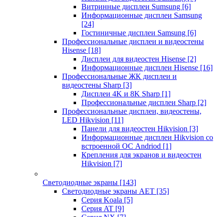
Витринные дисплеи Sumsung
[6]
Информационные дисплеи Samsung
[24]
Гостиничные дисплеи Samsung
[6]
Профессиональные дисплеи и видеостены
Hisense
[18]
Дисплеи для видеостен Hisense
[2]
Информационные дисплеи Hisense
[16]
Профессиональные ЖК дисплеи и
видеостены Sharp
[3]
Дисплеи 4K и 8K Sharp
[1]
Профессиональные дисплеи Sharp
[2]
Профессиональные дисплеи, видеостены,
LED Hikvision
[11]
Панели для видеостен Hikvision
[3]
Информационные дисплеи Hikvision со
встроенной ОС Andriod
[1]
Крепления для экранов и видеостен
Hikvision
[7]
Светодиодные экраны
[143]
Светодиодные экраны AET
[35]
Cерия Koala
[5]
Серия AT
[9]