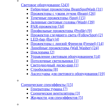
Световое оборудование
[243]
Гибридные прожекторы BeamSpotWash
[31]
Прожекторы с узким лучом (Beam)
[26]
Точечные прожекторы (Spot)
[15]
Заливные световые головы (Wash)
[39]
PAR-прожектор
[34]
Профильные прожекторы (Profile)
[9]
Прожектор следящего света (FollowSpot)
[2]
LED-бар (Bar)
[4]
Прожекторы с линзой Френеля (Fresnel)
[14]
Линейные прожекторы (Wall Washer)
[24]
Циклорама
[2]
Управление световым оборудованием
[14]
Потолочные светильники
[1]
Светодиодный диско-шар
[1]
Стробоскопы
[8]
Аксессуары для светового оборудования
[19]
Сценические спецэффекты
[15]
Генераторы тумана
[7]
Сценические вентиляторы
[3]
Жидкости для спецэффектов
[5]