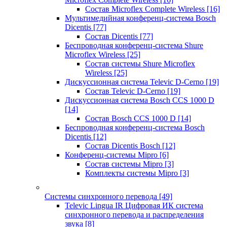
Состав Microflex Complete Wireless
[16]
Мультимедийная конференц-система Bosch
Dicentis
[77]
Состав Dicentis
[77]
Беспроводная конференц-система Shure
Microflex Wireless
[25]
Состав системы Shure Microflex
Wireless
[25]
Дискуссионная система Televic D-Cerno
[19]
Состав Televic D-Cerno
[19]
Дискуссионная система Bosch CCS 1000 D
[14]
Состав Bosch CCS 1000 D
[14]
Беспроводная конференц-система Bosch
Dicentis
[12]
Состав Dicentis Bosch
[12]
Конференц-системы Mipro
[6]
Состав системы Mipro
[3]
Комплекты системы Mipro
[3]
Системы синхронного перевода
[49]
Televic Lingua IR Цифровая ИК система
синхронного перевода и распределения
звука
[8]