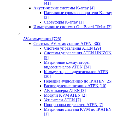
[41]
Акустические системы K-array
[4]
Пассивные громкоговорители K-array
[3]
Сабвуферы K-array
[1]
Иммерсивные системы Out Board TiMax
[2]
AV-коммутация
[728]
Системы AV-коммутации ATEN
[365]
Система управления ATEN
[29]
Системы управления ATEN UNIZON
[5]
Матричные коммутаторы
видеосигналов ATEN
[34]
Коммутаторы видеосигналов ATEN
[30]
Передача аудио/видео по IP ATEN
[25]
Распределение питания ATEN
[10]
АВ микшеры ATEN
[3]
Модули KVM ATEN
[2]
Усилители ATEN
[7]
Процессоры видеостен ATEN
[7]
Матричная система KVM по IP ATEN
[1]