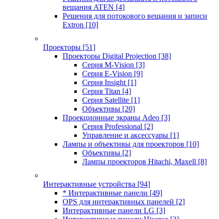
вещания ATEN
[4]
Решения для потокового вещания и записи
Extron
[10]
Проекторы
[51]
Проекторы Digital Projection
[38]
Серия M-Vision
[3]
Серия E-Vision
[9]
Серия Insight
[1]
Серия Titan
[4]
Серия Satellite
[1]
Объективы
[20]
Проекционные экраны Adeo
[3]
Серия Professional
[2]
Управление и аксессуары
[1]
Лампы и объективы для проекторов
[10]
Объективы
[2]
Лампы проекторов Hitachi, Maxell
[8]
Интерактивные устройства
[94]
* Интерактивные панели
[49]
OPS для интерактивных панелей
[2]
Интерактивные панели LG
[3]