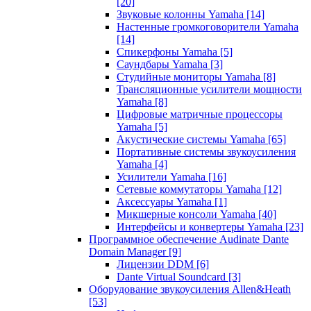
[20]
Звуковые колонны Yamaha
[14]
Настенные громкоговорители Yamaha
[14]
Спикерфоны Yamaha
[5]
Саундбары Yamaha
[3]
Студийные мониторы Yamaha
[8]
Трансляционные усилители мощности
Yamaha
[8]
Цифровые матричные процессоры
Yamaha
[5]
Акустические системы Yamaha
[65]
Портативные системы звукоусиления
Yamaha
[4]
Усилители Yamaha
[16]
Сетевые коммутаторы Yamaha
[12]
Аксессуары Yamaha
[1]
Микшерные консоли Yamaha
[40]
Интерфейсы и конвертеры Yamaha
[23]
Программное обеспечение Audinate Dante
Domain Manager
[9]
Лицензии DDM
[6]
Dante Virtual Soundcard
[3]
Оборудование звукоусиления Allen&Heath
[53]