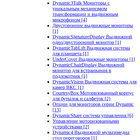
Dynamic3Talk Мониторы с
уникальным механизмом
трансформации и выдвижным
микрофоном
[4]
Двусторонние выдвижные мониторы
[1]
DynamicSignatureDisplay Выдвижной
одно/двусторонний монитор
[1]
DynamicTabLift Выдвижная система
для планшета
[1]
UnderCover Выдвижные мониторы
[1]
DynamicChairDisplay Выдвижной
монитор для встраивания в
подлокотник
[1]
DynamicVision Выдвижная система для
камер ВКС
[1]
CourtesyBox Моторизованный корпус
для бутылок и салфеток
[2]
Опции для мониторов серии Dynamic
[13]
DynamicShare система управления
[6]
Управление моторизованными
устройствами
[2]
Dynamic4 Выдвижной мультимедиа
стол переговоров
[1]