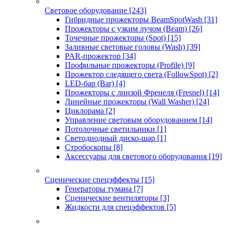
Световое оборудование
[243]
Гибридные прожекторы BeamSpotWash
[31]
Прожекторы с узким лучом (Beam)
[26]
Точечные прожекторы (Spot)
[15]
Заливные световые головы (Wash)
[39]
PAR-прожектор
[34]
Профильные прожекторы (Profile)
[9]
Прожектор следящего света (FollowSpot)
[2]
LED-бар (Bar)
[4]
Прожекторы с линзой Френеля (Fresnel)
[14]
Линейные прожекторы (Wall Washer)
[24]
Циклорама
[2]
Управление световым оборудованием
[14]
Потолочные светильники
[1]
Светодиодный диско-шар
[1]
Стробоскопы
[8]
Аксессуары для светового оборудования
[19]
Сценические спецэффекты
[15]
Генераторы тумана
[7]
Сценические вентиляторы
[3]
Жидкости для спецэффектов
[5]