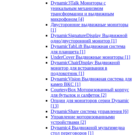
Dynamic3Talk Мониторы с
уникальным механизмом
трансформации и выдвижным
микрофоном
[4]
Двусторонние выдвижные мониторы
[1]
DynamicSignatureDisplay Выдвижной
одно/двусторонний монитор
[1]
DynamicTabLift Выдвижная система
для планшета
[1]
UnderCover Выдвижные мониторы
[1]
DynamicChairDisplay Выдвижной
монитор для встраивания в
подлокотник
[1]
DynamicVision Выдвижная система для
камер ВКС
[1]
CourtesyBox Моторизованный корпус
для бутылок и салфеток
[2]
Опции для мониторов серии Dynamic
[13]
DynamicShare система управления
[6]
Управление моторизованными
устройствами
[2]
Dynamic4 Выдвижной мультимедиа
стол переговоров
[1]