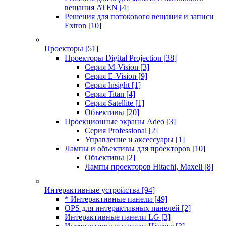
вещания ATEN
[4]
Решения для потокового вещания и записи
Extron
[10]
Проекторы
[51]
Проекторы Digital Projection
[38]
Серия M-Vision
[3]
Серия E-Vision
[9]
Серия Insight
[1]
Серия Titan
[4]
Серия Satellite
[1]
Объективы
[20]
Проекционные экраны Adeo
[3]
Серия Professional
[2]
Управление и аксессуары
[1]
Лампы и объективы для проекторов
[10]
Объективы
[2]
Лампы проекторов Hitachi, Maxell
[8]
Интерактивные устройства
[94]
* Интерактивные панели
[49]
OPS для интерактивных панелей
[2]
Интерактивные панели LG
[3]