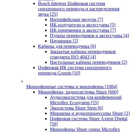
Bosch Integrus Цифровая система
синхронного перевода и распределения
звука
[25]
Интерфейсные модули
[7]
ИК-излучатели и аксессуары
[5]
ИК-приемники и аксессуары
[7]
Пульты переводчиков и аксессуары
[4]
Наушники
[2]
Кабины для переводчика
[6]
Закрытые кабины переводчиков
стандарта ISO 4043
[4]
Настольные кабины переводчиков
[2]
Цифровая ИК система синхронного
перевода Gonsin
[10]
Микрофонные системы и микрофоны
[1084]
Микрофоны, радиосистемы Shure
[660]
Аудиоэкосистема для конференций
Microflex Ecosystem
[55]
Экосистема Shure Stem
[6]
Микшеры и аудиопроцессоры Shure
[2]
Цифровая система Shure Axient Digital
[59]
Микрофоны Shure серии Microflex