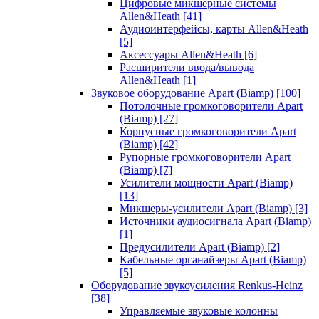
Цифровые микшерные системы
Allen&Heath
[41]
Аудиоинтерфейсы, карты Allen&Heath
[5]
Аксессуары Allen&Heath
[6]
Расширители ввода/вывода
Allen&Heath
[1]
Звуковое оборудование Apart (Biamp)
[100]
Потолочные громкоговорители Apart
(Biamp)
[27]
Корпусные громкоговорители Apart
(Biamp)
[42]
Рупорные громкоговорители Apart
(Biamp)
[7]
Усилители мощности Apart (Biamp)
[13]
Микшеры-усилители Apart (Biamp)
[3]
Источники аудиосигнала Apart (Biamp)
[1]
Предусилители Apart (Biamp)
[2]
Кабельные органайзеры Apart (Biamp)
[5]
Оборудование звукоусиления Renkus-Heinz
[38]
Управляемые звуковые колонны