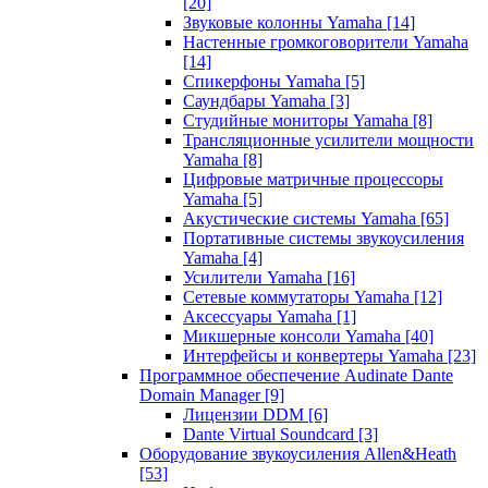
[20]
Звуковые колонны Yamaha
[14]
Настенные громкоговорители Yamaha
[14]
Спикерфоны Yamaha
[5]
Саундбары Yamaha
[3]
Студийные мониторы Yamaha
[8]
Трансляционные усилители мощности
Yamaha
[8]
Цифровые матричные процессоры
Yamaha
[5]
Акустические системы Yamaha
[65]
Портативные системы звукоусиления
Yamaha
[4]
Усилители Yamaha
[16]
Сетевые коммутаторы Yamaha
[12]
Аксессуары Yamaha
[1]
Микшерные консоли Yamaha
[40]
Интерфейсы и конвертеры Yamaha
[23]
Программное обеспечение Audinate Dante
Domain Manager
[9]
Лицензии DDM
[6]
Dante Virtual Soundcard
[3]
Оборудование звукоусиления Allen&Heath
[53]