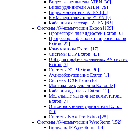
Видео разветвители ATEN
[30]
Видео удлинители ATEN
[79]
Видео конвертеры ATEN
[31]
KVM-переключатели ATEN
[9]
Кабели и аксессуары ATEN
[63]
Системы AV-коммутации Extron
[199]
Процессоры для видеостен Extron
[6]
Процессоры обработки видеосигналов
Extron
[22]
Коммутаторы Extron
[17]
Системы DTP Extron
[43]
USB для профессиональных AV-систем
Extron
[5]
Системы XTP Extron
[30]
Аудиооборудование Extron
[1]
Системы DXP Extron
[6]
Монтажные крепления Extron
[3]
Кабели и адаптеры Extron
[11]
Модульные матричные коммутаторы
Extron
[7]
Оптоволоконные удлинители Extron
[20]
Системы NAV Pro Extron
[28]
Системы AV-коммутации WyreStorm
[152]
Видео по IP WyreStorm
[35]