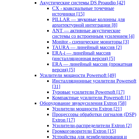
Акустические системы DS Proaudio
[42]
CX - коаксиальные точечные
источники
[15]
PILLAR — звуковые колонны для
архитектурной интеграции
[8]
ANT — активные акустические
системы со встроенным усилением
[4]
Monitor - сценические мониторы
[3]
TAURA — линейный массив
[2]
ERA-i — линейный массив
(инсталляционная версия)
[5]
ERA — линейный массив (прокатная
версия)
[5]
Усилители мощности Powersoft
[49]
Инсталляционные усилители Powersoft
[31]
Туровые усилители Powersoft
[17]
Компактные усилители Powersoft
[1]
Оборудование звукоусиления Extron
[58]
Усилители мощности Extron
[21]
Процессоры обработки сигналов (DSP)
Extron
[17]
Усилители-распределители Extron
[2]
Громкоговорители Extron
[15]
Устройства для деэмбедирования и