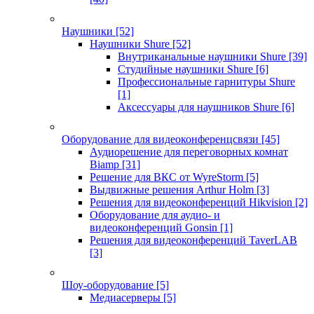
Наушники
[52]
Наушники Shure
[52]
Внутриканальные наушники Shure
[39]
Студийные наушники Shure
[6]
Профессиональные гарнитуры Shure
[1]
Аксессуары для наушников Shure
[6]
Оборудование для видеоконференцсвязи
[45]
Аудиорешение для переговорных комнат
Biamp
[31]
Решение для ВКС от WyreStorm
[5]
Выдвижные решения Arthur Holm
[3]
Решения для видеоконференций Hikvision
[2]
Оборудование для аудио- и
видеоконференций Gonsin
[1]
Решения для видеоконференций TaverLAB
[3]
Шоу-оборудование
[5]
Медиасерверы
[5]