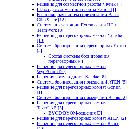
Решения для совместной работы Vivitek
[4]
Шлюз для совместной работы Extron
[1]
Беспроводная система презентации Barco
ClickShare
[12]
Система презентации Extron серии HC и
TeamWork
[3]
Решения для переговорных комнат Yamaha
[10]
Система бронирования переговорных Extron
[4]
Состав системы бронирования
переговорных
[4]
Решения для переговорных комнат
WyreStorm
[29]
Решения «все-в-одном» Kandao
[8]
Система бронирования помещений ATEN
[5]
Решение для переговорных комнат Gonsin
[1]
Система бронирования помещений Biamp
[2]
Решения для переговорных комнат
TaverLAB
[3]
BYOD/BYOM-решения
[3]
Решение для переговорных комнат ATEN
[2]
Решение для переговорных комнат Biamp
[40]