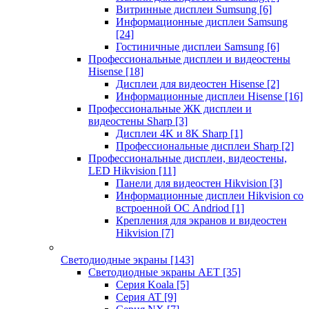
Витринные дисплеи Sumsung
[6]
Информационные дисплеи Samsung
[24]
Гостиничные дисплеи Samsung
[6]
Профессиональные дисплеи и видеостены
Hisense
[18]
Дисплеи для видеостен Hisense
[2]
Информационные дисплеи Hisense
[16]
Профессиональные ЖК дисплеи и
видеостены Sharp
[3]
Дисплеи 4K и 8K Sharp
[1]
Профессиональные дисплеи Sharp
[2]
Профессиональные дисплеи, видеостены,
LED Hikvision
[11]
Панели для видеостен Hikvision
[3]
Информационные дисплеи Hikvision со
встроенной ОС Andriod
[1]
Крепления для экранов и видеостен
Hikvision
[7]
Светодиодные экраны
[143]
Светодиодные экраны AET
[35]
Cерия Koala
[5]
Серия AT
[9]