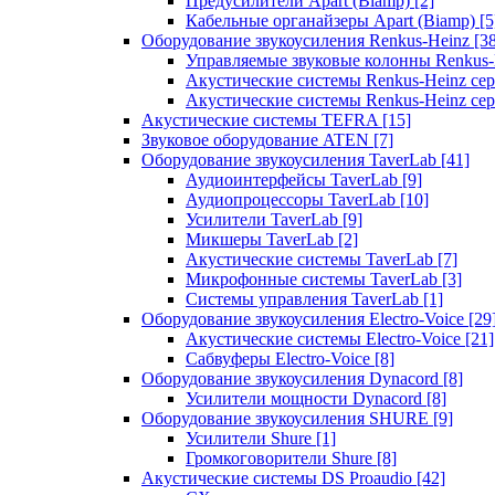
Предусилители Apart (Biamp)
[2]
Кабельные органайзеры Apart (Biamp)
[5
Оборудование звукоусиления Renkus-Heinz
[3
Управляемые звуковые колонны Renkus
Акустические системы Renkus-Heinz с
Акустические системы Renkus-Heinz сер
Акустические системы TEFRA
[15]
Звуковое оборудование ATEN
[7]
Оборудование звукоусиления TaverLab
[41]
Аудиоинтерфейсы TaverLab
[9]
Аудиопроцессоры TaverLab
[10]
Усилители TaverLab
[9]
Микшеры TaverLab
[2]
Акустические системы TaverLab
[7]
Микрофонные системы TaverLab
[3]
Системы управления TaverLab
[1]
Оборудование звукоусиления Electro-Voice
[29
Акустические системы Electro-Voice
[21]
Сабвуферы Electro-Voice
[8]
Оборудование звукоусиления Dynacord
[8]
Усилители мощности Dynacord
[8]
Оборудование звукоусиления SHURE
[9]
Усилители Shure
[1]
Громкоговорители Shure
[8]
Акустические системы DS Proaudio
[42]