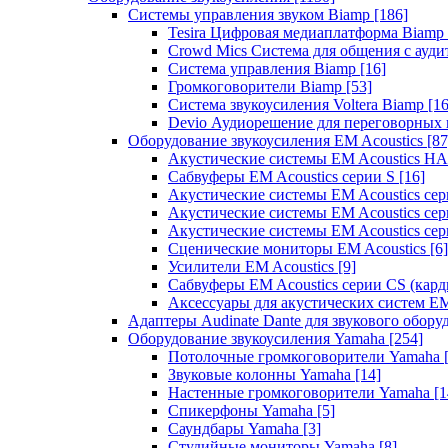
Системы управления звуком Biamp
[186]
Tesira Цифровая медиаплатформа Biamp
Crowd Mics Система для общения с ауд
Система управления Biamp
[16]
Громкоговорители Biamp
[53]
Система звукоусиления Voltera Biamp
[16
Devio Аудиорешение для переговорных
Оборудование звукоусиления EM Acoustics
[87
Акустические системы EM Acoustics 
Сабвуферы EM Acoustics серии S
[16]
Акустические системы EM Acoustics с
Акустические системы EM Acoustics сер
Акустические системы EM Acoustics сер
Сценические мониторы EM Acoustics
[6]
Усилители EM Acoustics
[9]
Сабвуферы EM Acoustics серии CS (кар
Аксессуары для акустических систем EM
Адаптеры Audinate Dante для звукового обор
Оборудование звукоусиления Yamaha
[254]
Потолочные громкоговорители Yamaha
Звуковые колонны Yamaha
[14]
Настенные громкоговорители Yamaha
[1
Спикерфоны Yamaha
[5]
Саундбары Yamaha
[3]
Студийные мониторы Yamaha
[8]