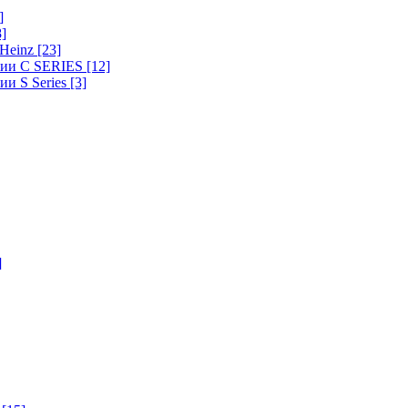
]
8]
-Heinz
[23]
ерии C SERIES
[12]
ии S Series
[3]
]