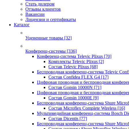
Стать дилером
Отзывы клиентов
Вакансии
Лицензии и сертификаты
Каталог
Уцененные товары
[32]
Конференц-системы
[336]
Конференц-система Televic Plixus
[70]
Комплекты Televic Plixus
[2]
Состав Televic Plixus
[68]
Беспроводная конференц-система Televic Con
Состав Confidea FLEX G4
[17]
Цифровая проводная и беспроводная конфере
Состав Gonsin 10000N
[71]
Цифровая проводная и беспроводная конфере
Состав Gonsin 10000E
[9]
Беспроводная конференц-система Shure Microfl
Состав Microflex Complete Wireless
[16]
Мультимедийная конференц-система Bosch Dic
Состав Dicentis
[77]
Беспроводная конференц-система Shure Microfl
Состав системы Shure Microflex Wireless