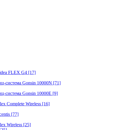
fidea FLEX G4
[17]
нц-система Gonsin 10000N
[71]
нц-система Gonsin 10000E
[9]
ex Complete Wireless
[16]
entis
[77]
ex Wireless
[25]
[25]