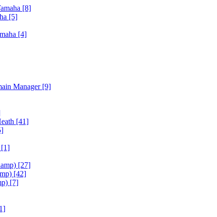
Yamaha
[8]
aha
[5]
amaha
[4]
main Manager
[9]
]
Heath
[41]
5]
h
[1]
iamp)
[27]
amp)
[42]
mp)
[7]
1]