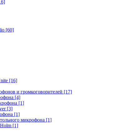
16]
dio
[60]
nite
[16]
офонов и громкоговорителей
[17]
крофона
[4]
икрофона
[1]
ver
[3]
рофона
[1]
стольного микрофона
[1]
r Holm
[1]