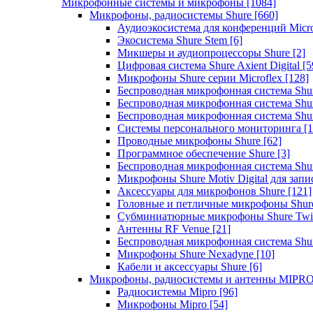
Микрофонные системы и микрофоны
[1084]
Микрофоны, радиосистемы Shure
[660]
Аудиоэкосистема для конференций Micro
Экосистема Shure Stem
[6]
Микшеры и аудиопроцессоры Shure
[2]
Цифровая система Shure Axient Digital
[5
Микрофоны Shure серии Microflex
[128]
Беспроводная микрофонная система Sh
Беспроводная микрофонная система Sh
Беспроводная микрофонная система Sh
Системы персонального мониторинга
[1
Проводные микрофоны Shure
[62]
Программное обеспечение Shure
[3]
Беспроводная микрофонная система Sh
Микрофоны Shure Motiv Digital для зап
Аксессуары для микрофонов Shure
[121]
Головные и петличные микрофоны Shur
Субминиатюрные микрофоны Shure Twi
Антенны RF Venue
[21]
Беспроводная микрофонная система S
Микрофоны Shure Nexadyne
[10]
Кабели и аксессуары Shure
[6]
Микрофоны, радиосистемы и антенны MIPR
Радиосистемы Mipro
[96]
Микрофоны Mipro
[54]