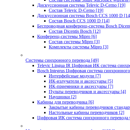
Дискуссионная система Televic D-Cerno
[19]
Состав Televic D-Cerno
[19]
Дискуссионная система Bosch CCS 1000 D
[14
Состав Bosch CCS 1000 D
[14]
Беспроводная конференц-система Bosch Dicen
Состав Dicentis Bosch
[12]
Конференц-системы Mipro
[6]
Состав системы Mipro
[3]
Комплекты системы Mipro
[3]
Системы синхронного перевода
[49]
Televic Lingua IR Цифровая ИК система синхр
Bosch Integrus Цифровая система синхронного
Интерфейсные модули
[7]
ИК-излучатели и аксессуары
[5]
ИК-приемники и аксессуары
[7]
Пульты переводчиков и аксессуары
[4]
Наушники
[2]
Кабины для переводчика
[6]
Закрытые кабины переводчиков стандар
Настольные кабины переводчиков
[2]
Цифровая ИК система синхронного перевода