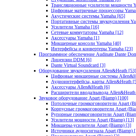
Трансляционные усилители мощности 
Цифровые матричные процессоры Yam
Акустические системы Yamaha
[65]
Портативные системы звукоусиления Y
Усилители Yamaha
[16]
Сетевые коммутаторы Yamaha
[12]
Аксессуары Yamaha
[1]
Микшерные консоли Yamaha
[40]
Интерфейсы и конвертеры Yamaha
[23]
Программное обеспечение Audinate Dante Do
Лицензии DDM
[6]
Dante Virtual Soundcard
[3]
Оборудование звукоусиления Allen&Heath
[53
Цифровые микшерные системы Allen&
Аудиоинтерфейсы, карты Allen&Heath
[
Аксессуары Allen&Heath
[6]
Расширители ввода/вывода Allen&Heat
Звуковое оборудование Apart (Biamp)
[100]
Потолочные громкоговорители Apart (B
Корпусные громкоговорители Apart (Bi
Рупорные громкоговорители Apart (Bia
Усилители мощности Apart (Biamp)
[13]
Микшеры-усилители Apart (Biamp)
[3]
Источники аудиосигнала Apart (Biamp)
[