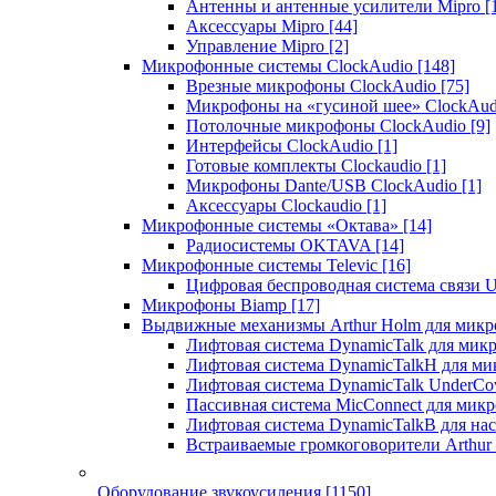
Антенны и антенные усилители Mipro
[
Аксессуары Mipro
[44]
Управление Mipro
[2]
Микрофонные системы ClockAudio
[148]
Врезные микрофоны ClockAudio
[75]
Микрофоны на «гусиной шее» ClockAu
Потолочные микрофоны ClockAudio
[9]
Интерфейсы ClockAudio
[1]
Готовые комплекты Clockaudio
[1]
Микрофоны Dante/USB ClockAudio
[1]
Аксессуары Clockaudio
[1]
Микрофонные системы «Октава»
[14]
Радиосистемы OKTAVA
[14]
Микрофонные системы Televic
[16]
Цифровая беспроводная система связи U
Микрофоны Biamp
[17]
Выдвижные механизмы Arthur Holm для микр
Лифтовая система DynamicTalk для ми
Лифтовая система DynamicTalkH для м
Лифтовая система DynamicTalk UnderCo
Пассивная система MicConnect для мик
Лифтовая система DynamicTalkB для на
Встраиваемые громкоговорители Arthu
Оборудование звукоусиления
[1150]