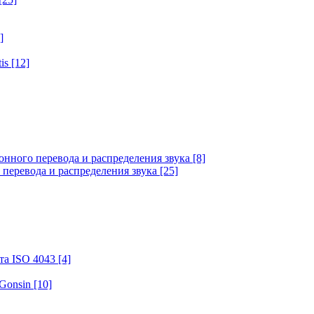
]
tis
[12]
онного перевода и распределения звука
[8]
 перевода и распределения звука
[25]
та ISO 4043
[4]
 Gonsin
[10]