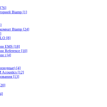
[76]
иторией Biamp
[1]
]
 комнат Biamp
[24]
]
HALO
[8]
ерии EMS
[18]
ии Reference
[10]
ии i
[4]
диоидные)
[4]
 Acoustics
[12]
удования
[13]
[20]
4]