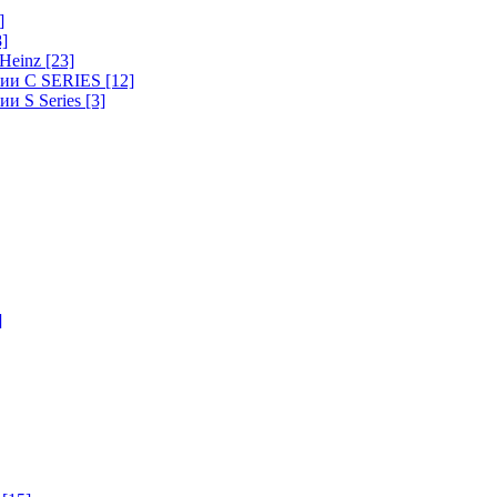
]
8]
-Heinz
[23]
ерии C SERIES
[12]
ии S Series
[3]
]