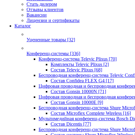
Стать дилером
Отзывы клиентов
Вакансии
Лицензии и сертификаты
Каталог
Уцененные товары
[32]
Конференц-системы
[336]
Конференц-система Televic Plixus
[70]
Комплекты Televic Plixus
[2]
Состав Televic Plixus
[68]
Беспроводная конференц-система Televic Con
Состав Confidea FLEX G4
[17]
Цифровая проводная и беспроводная конфере
Состав Gonsin 10000N
[71]
Цифровая проводная и беспроводная конфере
Состав Gonsin 10000E
[9]
Беспроводная конференц-система Shure Microfl
Состав Microflex Complete Wireless
[16]
Мультимедийная конференц-система Bosch Dic
Состав Dicentis
[77]
Беспроводная конференц-система Shure Microfl
Состав системы Shure Microflex Wireless