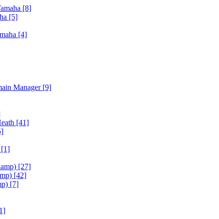
Yamaha
[8]
aha
[5]
amaha
[4]
main Manager
[9]
]
Heath
[41]
5]
h
[1]
iamp)
[27]
amp)
[42]
mp)
[7]
1]