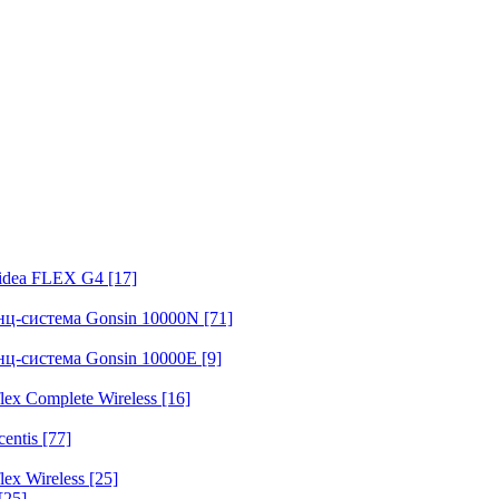
fidea FLEX G4
[17]
нц-система Gonsin 10000N
[71]
нц-система Gonsin 10000E
[9]
ex Complete Wireless
[16]
entis
[77]
ex Wireless
[25]
[25]