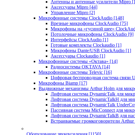
Антенны и антенные усилители Mipro
[
Аксессуары Mipro
[44]
Управление Mipro
[2]
Микрофонные системы ClockAudio
[148]
Врезные микрофоны ClockAudio
[75]
Микрофоны на «гусиной шее» ClockAu
Потолочные микрофоны ClockAudio
[9]
Интерфейсы ClockAudio
[1]
Готовые комплекты Clockaudio
[1]
Микрофоны Dante/USB ClockAudio
[1]
Аксессуары Clockaudio
[1]
Микрофонные системы «Октава»
[14]
Радиосистемы OKTAVA
[14]
Микрофонные системы Televic
[16]
Цифровая беспроводная система связи U
Микрофоны Biamp
[17]
Выдвижные механизмы Arthur Holm для микр
Лифтовая система DynamicTalk для ми
Лифтовая система DynamicTalkH для м
Лифтовая система DynamicTalk UnderCo
Пассивная система MicConnect для мик
Лифтовая система DynamicTalkB для на
Встраиваемые громкоговорители Arthu
Оборудование звукоусиления
[1150]