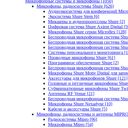
Микрофонные системы и микрофоны
[1050]
Микрофоны, радиосистемы Shure
[626]
Аудиоэкосистема для конференций Micro
Экосистема Shure Stem
[6]
Микшеры и аудиопроцессоры Shure
[2]
Цифровая система Shure Axient Digital
[5
Микрофоны Shure серии Microflex
[128]
Беспроводная микрофонная система Sh
Беспроводная микрофонная система Sh
Беспроводная микрофонная система Sh
Системы персонального мониторинга
[1
Проводные микрофоны Shure
[61]
Программное обеспечение Shure
[2]
Беспроводная микрофонная система Sh
Микрофоны Shure Motiv Digital для зап
Аксессуары для микрофонов Shure
[121]
Головные и петличные микрофоны Shur
Субминиатюрные микрофоны Shure Twi
Антенны RF Venue
[21]
Беспроводная микрофонная система S
Микрофоны Shure Nexadyne
[10]
Кабели и аксессуары Shure
[5]
Микрофоны, радиосистемы и антенны MIPR
Радиосистемы Mipro
[96]
Микрофоны Mipro
[54]