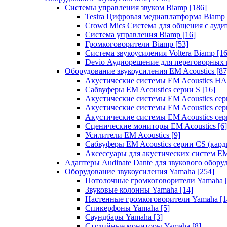
Системы управления звуком Biamp
[186]
Tesira Цифровая медиаплатформа Biamp
Crowd Mics Система для общения с ауд
Система управления Biamp
[16]
Громкоговорители Biamp
[53]
Система звукоусиления Voltera Biamp
[16
Devio Аудиорешение для переговорных
Оборудование звукоусиления EM Acoustics
[87
Акустические системы EM Acoustics 
Сабвуферы EM Acoustics серии S
[16]
Акустические системы EM Acoustics с
Акустические системы EM Acoustics сер
Акустические системы EM Acoustics сер
Сценические мониторы EM Acoustics
[6]
Усилители EM Acoustics
[9]
Сабвуферы EM Acoustics серии CS (кар
Аксессуары для акустических систем EM
Адаптеры Audinate Dante для звукового обор
Оборудование звукоусиления Yamaha
[254]
Потолочные громкоговорители Yamaha
Звуковые колонны Yamaha
[14]
Настенные громкоговорители Yamaha
[1
Спикерфоны Yamaha
[5]
Саундбары Yamaha
[3]
Студийные мониторы Yamaha
[8]