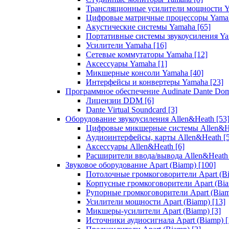
Трансляционные усилители мощности 
Цифровые матричные процессоры Yam
Акустические системы Yamaha
[65]
Портативные системы звукоусиления Y
Усилители Yamaha
[16]
Сетевые коммутаторы Yamaha
[12]
Аксессуары Yamaha
[1]
Микшерные консоли Yamaha
[40]
Интерфейсы и конвертеры Yamaha
[23]
Программное обеспечение Audinate Dante Do
Лицензии DDM
[6]
Dante Virtual Soundcard
[3]
Оборудование звукоусиления Allen&Heath
[53
Цифровые микшерные системы Allen&
Аудиоинтерфейсы, карты Allen&Heath
[
Аксессуары Allen&Heath
[6]
Расширители ввода/вывода Allen&Heat
Звуковое оборудование Apart (Biamp)
[100]
Потолочные громкоговорители Apart (B
Корпусные громкоговорители Apart (Bi
Рупорные громкоговорители Apart (Bia
Усилители мощности Apart (Biamp)
[13]
Микшеры-усилители Apart (Biamp)
[3]
Источники аудиосигнала Apart (Biamp)
[