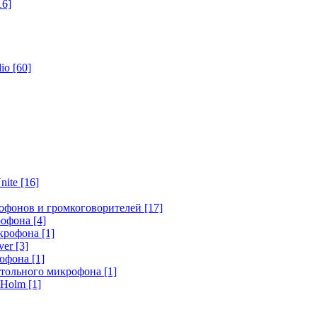
16]
dio
[60]
nite
[16]
офонов и громкоговорителей
[17]
крофона
[4]
икрофона
[1]
ver
[3]
рофона
[1]
стольного микрофона
[1]
r Holm
[1]