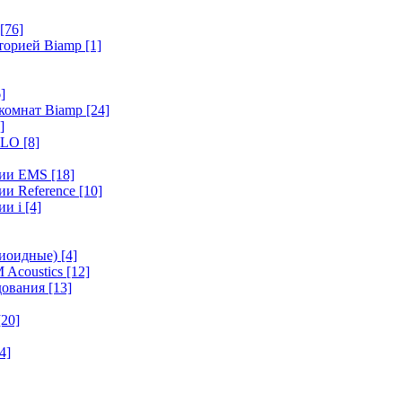
[76]
иторией Biamp
[1]
]
 комнат Biamp
[24]
]
HALO
[8]
ерии EMS
[18]
ии Reference
[10]
ии i
[4]
диоидные)
[4]
 Acoustics
[12]
удования
[13]
[20]
4]