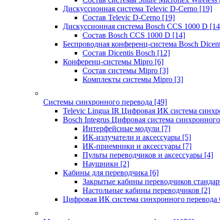
Дискуссионная система Televic D-Cerno
[19]
Состав Televic D-Cerno
[19]
Дискуссионная система Bosch CCS 1000 D
[14
Состав Bosch CCS 1000 D
[14]
Беспроводная конференц-система Bosch Dicen
Состав Dicentis Bosch
[12]
Конференц-системы Mipro
[6]
Состав системы Mipro
[3]
Комплекты системы Mipro
[3]
Системы синхронного перевода
[49]
Televic Lingua IR Цифровая ИК система синхр
Bosch Integrus Цифровая система синхронного
Интерфейсные модули
[7]
ИК-излучатели и аксессуары
[5]
ИК-приемники и аксессуары
[7]
Пульты переводчиков и аксессуары
[4]
Наушники
[2]
Кабины для переводчика
[6]
Закрытые кабины переводчиков стандар
Настольные кабины переводчиков
[2]
Цифровая ИК система синхронного перевода