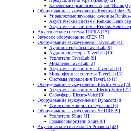
Предусилители Apart (Biamp)
[2]
Кабельные органайзеры Apart (Biamp)
[5
Оборудование звукоусиления Renkus-Heinz
[3
Управляемые звуковые колонны Renkus
Акустические системы Renkus-Heinz с
Акустические системы Renkus-Heinz сер
Акустические системы TEFRA
[15]
Звуковое оборудование ATEN
[7]
Оборудование звукоусиления TaverLab
[41]
Аудиоинтерфейсы TaverLab
[9]
Аудиопроцессоры TaverLab
[10]
Усилители TaverLab
[9]
Микшеры TaverLab
[2]
Акустические системы TaverLab
[7]
Микрофонные системы TaverLab
[3]
Системы управления TaverLab
[1]
Оборудование звукоусиления Electro-Voice
[29
Акустические системы Electro-Voice
[21]
Сабвуферы Electro-Voice
[8]
Оборудование звукоусиления Dynacord
[8]
Усилители мощности Dynacord
[8]
Оборудование звукоусиления SHURE
[9]
Усилители Shure
[1]
Громкоговорители Shure
[8]
Акустические системы DS Proaudio
[42]