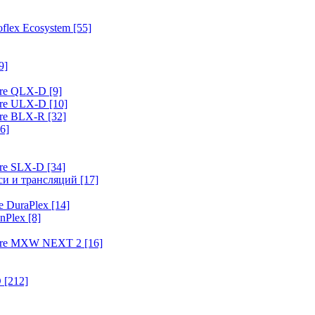
flex Ecosystem
[55]
9]
ure QLX-D
[9]
ure ULX-D
[10]
ure BLX-R
[32]
6]
ure SLX-D
[34]
иси и трансляций
[17]
e DuraPlex
[14]
nPlex
[8]
hure MXW NEXT 2
[16]
O
[212]