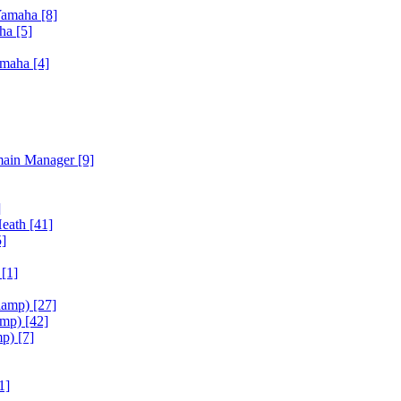
Yamaha
[8]
aha
[5]
amaha
[4]
main Manager
[9]
]
Heath
[41]
5]
h
[1]
iamp)
[27]
amp)
[42]
mp)
[7]
1]