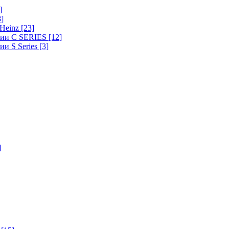
]
8]
-Heinz
[23]
ерии C SERIES
[12]
ии S Series
[3]
]