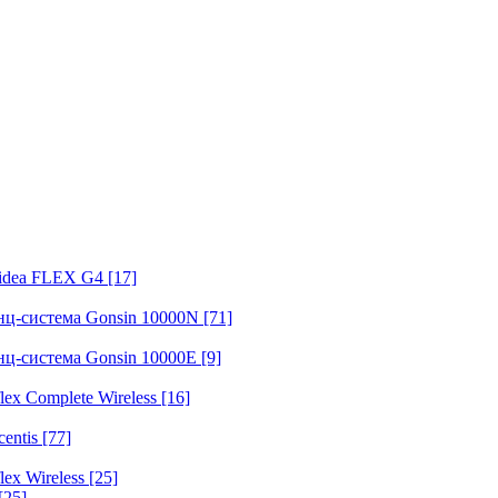
fidea FLEX G4
[17]
нц-система Gonsin 10000N
[71]
нц-система Gonsin 10000E
[9]
ex Complete Wireless
[16]
entis
[77]
ex Wireless
[25]
[25]