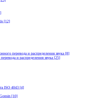
]
tis
[12]
онного перевода и распределения звука
[8]
 перевода и распределения звука
[25]
та ISO 4043
[4]
 Gonsin
[10]