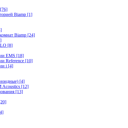
[76]
иторией Biamp
[1]
]
 комнат Biamp
[24]
]
HALO
[8]
ерии EMS
[18]
ии Reference
[10]
ии i
[4]
диоидные)
[4]
 Acoustics
[12]
удования
[13]
[20]
4]