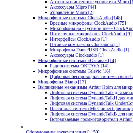
Антенны и антенные усилители Mipro
[
Аксессуары Mipro
[44]
Управление Mipro
[2]
Микрофонные системы ClockAudio
[148]
Врезные микрофоны ClockAudio
[75]
Микрофоны на «гусиной шее» ClockAu
Потолочные микрофоны ClockAudio
[9]
Интерфейсы ClockAudio
[1]
Готовые комплекты Clockaudio
[1]
Микрофоны Dante/USB ClockAudio
[1]
Аксессуары Clockaudio
[1]
Микрофонные системы «Октава»
[14]
Радиосистемы OKTAVA
[14]
Микрофонные системы Televic
[16]
Цифровая беспроводная система связи U
Микрофоны Biamp
[17]
Выдвижные механизмы Arthur Holm для микр
Лифтовая система DynamicTalk для ми
Лифтовая система DynamicTalkH для м
Лифтовая система DynamicTalk UnderCo
Пассивная система MicConnect для мик
Лифтовая система DynamicTalkB для на
Встраиваемые громкоговорители Arthu
Оборудование звукоусиления
[1150]