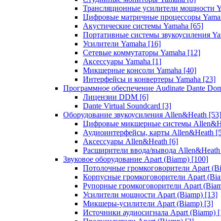
Трансляционные усилители мощности 
Цифровые матричные процессоры Yam
Акустические системы Yamaha
[65]
Портативные системы звукоусиления Y
Усилители Yamaha
[16]
Сетевые коммутаторы Yamaha
[12]
Аксессуары Yamaha
[1]
Микшерные консоли Yamaha
[40]
Интерфейсы и конвертеры Yamaha
[23]
Программное обеспечение Audinate Dante Do
Лицензии DDM
[6]
Dante Virtual Soundcard
[3]
Оборудование звукоусиления Allen&Heath
[53
Цифровые микшерные системы Allen&
Аудиоинтерфейсы, карты Allen&Heath
[
Аксессуары Allen&Heath
[6]
Расширители ввода/вывода Allen&Heat
Звуковое оборудование Apart (Biamp)
[100]
Потолочные громкоговорители Apart (B
Корпусные громкоговорители Apart (Bi
Рупорные громкоговорители Apart (Bia
Усилители мощности Apart (Biamp)
[13]
Микшеры-усилители Apart (Biamp)
[3]
Источники аудиосигнала Apart (Biamp)
[