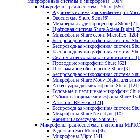
Микрофонные системы и микрофоны
[1084]
Микрофоны, радиосистемы Shure
[660]
Аудиоэкосистема для конференций Micro
Экосистема Shure Stem
[6]
Микшеры и аудиопроцессоры Shure
[2]
Цифровая система Shure Axient Digital
[5
Микрофоны Shure серии Microflex
[128]
Беспроводная микрофонная система Sh
Беспроводная микрофонная система Sh
Беспроводная микрофонная система Sh
Системы персонального мониторинга
[1
Проводные микрофоны Shure
[62]
Программное обеспечение Shure
[3]
Беспроводная микрофонная система Sh
Микрофоны Shure Motiv Digital для зап
Аксессуары для микрофонов Shure
[121]
Головные и петличные микрофоны Shur
Субминиатюрные микрофоны Shure Twi
Антенны RF Venue
[21]
Беспроводная микрофонная система S
Микрофоны Shure Nexadyne
[10]
Кабели и аксессуары Shure
[6]
Микрофоны, радиосистемы и антенны MIPR
Радиосистемы Mipro
[96]
Микрофоны Mipro
[54]