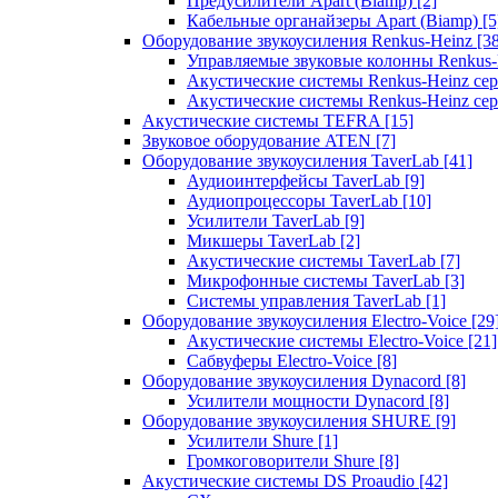
Предусилители Apart (Biamp)
[2]
Кабельные органайзеры Apart (Biamp)
[5
Оборудование звукоусиления Renkus-Heinz
[3
Управляемые звуковые колонны Renkus
Акустические системы Renkus-Heinz с
Акустические системы Renkus-Heinz сер
Акустические системы TEFRA
[15]
Звуковое оборудование ATEN
[7]
Оборудование звукоусиления TaverLab
[41]
Аудиоинтерфейсы TaverLab
[9]
Аудиопроцессоры TaverLab
[10]
Усилители TaverLab
[9]
Микшеры TaverLab
[2]
Акустические системы TaverLab
[7]
Микрофонные системы TaverLab
[3]
Системы управления TaverLab
[1]
Оборудование звукоусиления Electro-Voice
[29
Акустические системы Electro-Voice
[21]
Сабвуферы Electro-Voice
[8]
Оборудование звукоусиления Dynacord
[8]
Усилители мощности Dynacord
[8]
Оборудование звукоусиления SHURE
[9]
Усилители Shure
[1]
Громкоговорители Shure
[8]
Акустические системы DS Proaudio
[42]