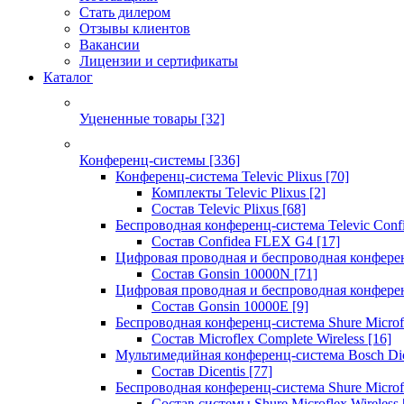
Стать дилером
Отзывы клиентов
Вакансии
Лицензии и сертификаты
Каталог
Уцененные товары
[32]
Конференц-системы
[336]
Конференц-система Televic Plixus
[70]
Комплекты Televic Plixus
[2]
Состав Televic Plixus
[68]
Беспроводная конференц-система Televic Con
Состав Confidea FLEX G4
[17]
Цифровая проводная и беспроводная конфере
Состав Gonsin 10000N
[71]
Цифровая проводная и беспроводная конфере
Состав Gonsin 10000E
[9]
Беспроводная конференц-система Shure Microfl
Состав Microflex Complete Wireless
[16]
Мультимедийная конференц-система Bosch Dic
Состав Dicentis
[77]
Беспроводная конференц-система Shure Microfl
Состав системы Shure Microflex Wireless