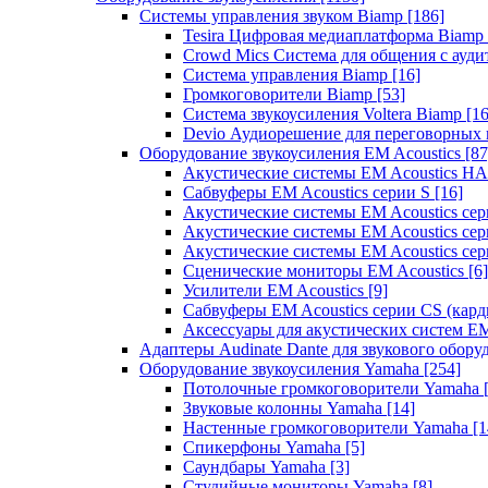
Системы управления звуком Biamp
[186]
Tesira Цифровая медиаплатформа Biamp
Crowd Mics Система для общения с ауд
Система управления Biamp
[16]
Громкоговорители Biamp
[53]
Система звукоусиления Voltera Biamp
[16
Devio Аудиорешение для переговорных
Оборудование звукоусиления EM Acoustics
[87
Акустические системы EM Acoustics 
Сабвуферы EM Acoustics серии S
[16]
Акустические системы EM Acoustics с
Акустические системы EM Acoustics сер
Акустические системы EM Acoustics сер
Сценические мониторы EM Acoustics
[6]
Усилители EM Acoustics
[9]
Сабвуферы EM Acoustics серии CS (кар
Аксессуары для акустических систем EM
Адаптеры Audinate Dante для звукового обор
Оборудование звукоусиления Yamaha
[254]
Потолочные громкоговорители Yamaha
Звуковые колонны Yamaha
[14]
Настенные громкоговорители Yamaha
[1
Спикерфоны Yamaha
[5]
Саундбары Yamaha
[3]
Студийные мониторы Yamaha
[8]