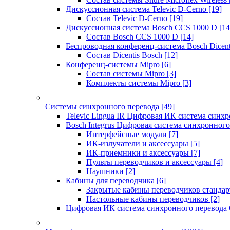
Дискуссионная система Televic D-Cerno
[19]
Состав Televic D-Cerno
[19]
Дискуссионная система Bosch CCS 1000 D
[14
Состав Bosch CCS 1000 D
[14]
Беспроводная конференц-система Bosch Dicen
Состав Dicentis Bosch
[12]
Конференц-системы Mipro
[6]
Состав системы Mipro
[3]
Комплекты системы Mipro
[3]
Системы синхронного перевода
[49]
Televic Lingua IR Цифровая ИК система синхр
Bosch Integrus Цифровая система синхронного
Интерфейсные модули
[7]
ИК-излучатели и аксессуары
[5]
ИК-приемники и аксессуары
[7]
Пульты переводчиков и аксессуары
[4]
Наушники
[2]
Кабины для переводчика
[6]
Закрытые кабины переводчиков стандар
Настольные кабины переводчиков
[2]
Цифровая ИК система синхронного перевода