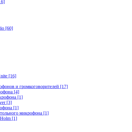
16]
dio
[60]
nite
[16]
офонов и громкоговорителей
[17]
крофона
[4]
икрофона
[1]
ver
[3]
рофона
[1]
стольного микрофона
[1]
r Holm
[1]