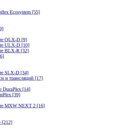
flex Ecosystem
[55]
9]
ure QLX-D
[9]
ure ULX-D
[10]
ure BLX-R
[32]
6]
ure SLX-D
[34]
иси и трансляций
[17]
e DuraPlex
[14]
nPlex
[39]
hure MXW NEXT 2
[16]
O
[212]