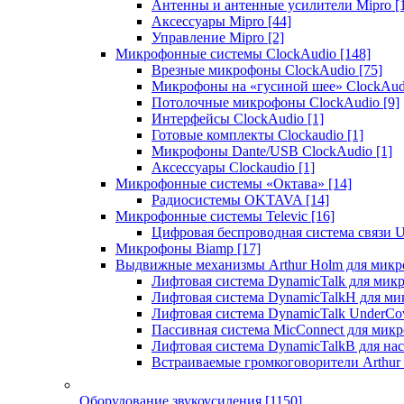
Антенны и антенные усилители Mipro
[
Аксессуары Mipro
[44]
Управление Mipro
[2]
Микрофонные системы ClockAudio
[148]
Врезные микрофоны ClockAudio
[75]
Микрофоны на «гусиной шее» ClockAu
Потолочные микрофоны ClockAudio
[9]
Интерфейсы ClockAudio
[1]
Готовые комплекты Clockaudio
[1]
Микрофоны Dante/USB ClockAudio
[1]
Аксессуары Clockaudio
[1]
Микрофонные системы «Октава»
[14]
Радиосистемы OKTAVA
[14]
Микрофонные системы Televic
[16]
Цифровая беспроводная система связи U
Микрофоны Biamp
[17]
Выдвижные механизмы Arthur Holm для микр
Лифтовая система DynamicTalk для ми
Лифтовая система DynamicTalkH для м
Лифтовая система DynamicTalk UnderCo
Пассивная система MicConnect для мик
Лифтовая система DynamicTalkB для на
Встраиваемые громкоговорители Arthu
Оборудование звукоусиления
[1150]