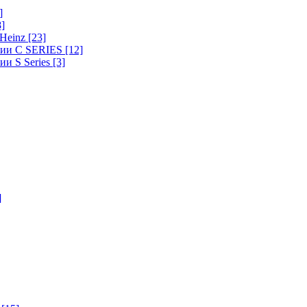
]
8]
-Heinz
[23]
ерии C SERIES
[12]
ии S Series
[3]
]