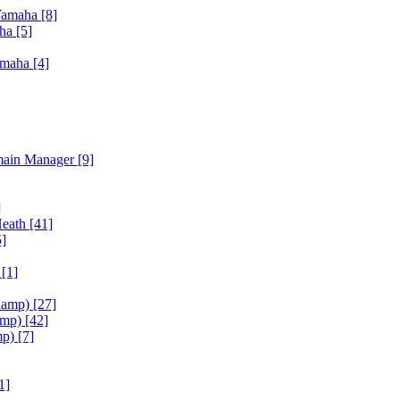
Yamaha
[8]
aha
[5]
amaha
[4]
main Manager
[9]
]
Heath
[41]
5]
h
[1]
iamp)
[27]
amp)
[42]
mp)
[7]
1]