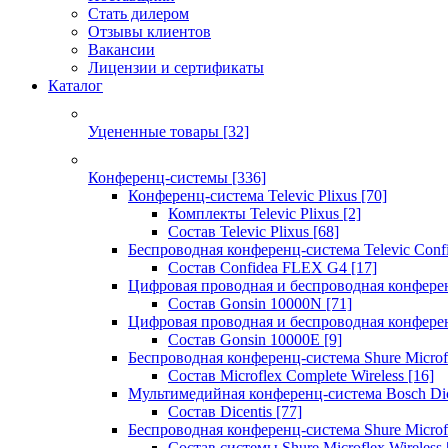
Стать дилером
Отзывы клиентов
Вакансии
Лицензии и сертификаты
Каталог
Уцененные товары
[32]
Конференц-системы
[336]
Конференц-система Televic Plixus
[70]
Комплекты Televic Plixus
[2]
Состав Televic Plixus
[68]
Беспроводная конференц-система Televic Con
Состав Confidea FLEX G4
[17]
Цифровая проводная и беспроводная конфере
Состав Gonsin 10000N
[71]
Цифровая проводная и беспроводная конфере
Состав Gonsin 10000E
[9]
Беспроводная конференц-система Shure Microfl
Состав Microflex Complete Wireless
[16]
Мультимедийная конференц-система Bosch Dic
Состав Dicentis
[77]
Беспроводная конференц-система Shure Microfl
Состав системы Shure Microflex Wireless