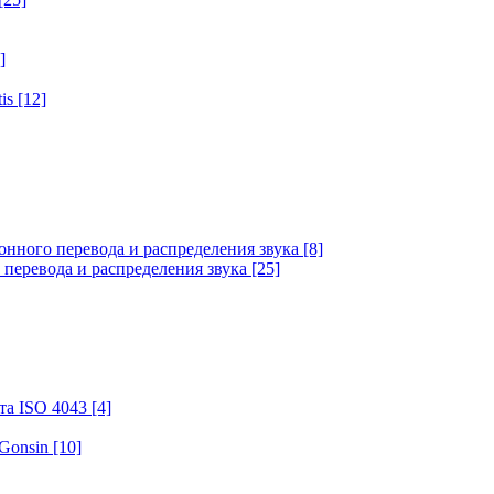
]
tis
[12]
онного перевода и распределения звука
[8]
 перевода и распределения звука
[25]
та ISO 4043
[4]
 Gonsin
[10]