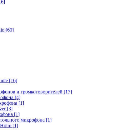
16]
dio
[60]
nite
[16]
офонов и громкоговорителей
[17]
крофона
[4]
икрофона
[1]
ver
[3]
рофона
[1]
стольного микрофона
[1]
r Holm
[1]