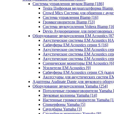
Системы управления звуком Biamp
[186]
Tesira Цифровая медиаплатформа Biamp
Crowd Mics Система для общения с ауд
Система управления Biamp
[16]
Громкоговорители Biamp
[53]
Система звукоусиления Voltera Biamp
[16
Devio Аудиорешение для переговорных
Оборудование звукоусиления EM Acoustics
[87
Акустические системы EM Acoustics 
Сабвуферы EM Acoustics серии S
[16]
Акустические системы EM Acoustics с
Акустические системы EM Acoustics сер
Акустические системы EM Acoustics сер
Сценические мониторы EM Acoustics
[6]
Усилители EM Acoustics
[9]
Сабвуферы EM Acoustics серии CS (кар
Аксессуары для акустических систем EM
Адаптеры Audinate Dante для звукового обор
Оборудование звукоусиления Yamaha
[254]
Потолочные громкоговорители Yamaha
Звуковые колонны Yamaha
[14]
Настенные громкоговорители Yamaha
[1
Спикерфоны Yamaha
[5]
Саундбары Yamaha
[3]
Студийные мониторы Yamaha
[8]