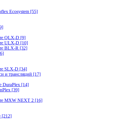
flex Ecosystem
[55]
9]
ure QLX-D
[9]
ure ULX-D
[10]
ure BLX-R
[32]
6]
ure SLX-D
[34]
иси и трансляций
[17]
e DuraPlex
[14]
nPlex
[39]
hure MXW NEXT 2
[16]
O
[212]