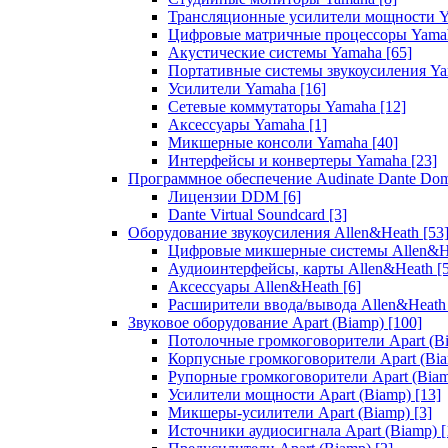
Трансляционные усилители мощности 
Цифровые матричные процессоры Yam
Акустические системы Yamaha
[65]
Портативные системы звукоусиления Y
Усилители Yamaha
[16]
Сетевые коммутаторы Yamaha
[12]
Аксессуары Yamaha
[1]
Микшерные консоли Yamaha
[40]
Интерфейсы и конвертеры Yamaha
[23]
Программное обеспечение Audinate Dante Do
Лицензии DDM
[6]
Dante Virtual Soundcard
[3]
Оборудование звукоусиления Allen&Heath
[53
Цифровые микшерные системы Allen&
Аудиоинтерфейсы, карты Allen&Heath
[
Аксессуары Allen&Heath
[6]
Расширители ввода/вывода Allen&Heat
Звуковое оборудование Apart (Biamp)
[100]
Потолочные громкоговорители Apart (B
Корпусные громкоговорители Apart (Bi
Рупорные громкоговорители Apart (Bia
Усилители мощности Apart (Biamp)
[13]
Микшеры-усилители Apart (Biamp)
[3]
Источники аудиосигнала Apart (Biamp)
[