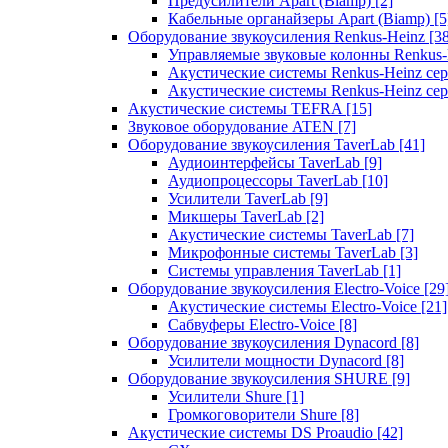
Предусилители Apart (Biamp)
[2]
Кабельные органайзеры Apart (Biamp)
[5
Оборудование звукоусиления Renkus-Heinz
[3
Управляемые звуковые колонны Renkus
Акустические системы Renkus-Heinz с
Акустические системы Renkus-Heinz сер
Акустические системы TEFRA
[15]
Звуковое оборудование ATEN
[7]
Оборудование звукоусиления TaverLab
[41]
Аудиоинтерфейсы TaverLab
[9]
Аудиопроцессоры TaverLab
[10]
Усилители TaverLab
[9]
Микшеры TaverLab
[2]
Акустические системы TaverLab
[7]
Микрофонные системы TaverLab
[3]
Системы управления TaverLab
[1]
Оборудование звукоусиления Electro-Voice
[29
Акустические системы Electro-Voice
[21]
Сабвуферы Electro-Voice
[8]
Оборудование звукоусиления Dynacord
[8]
Усилители мощности Dynacord
[8]
Оборудование звукоусиления SHURE
[9]
Усилители Shure
[1]
Громкоговорители Shure
[8]
Акустические системы DS Proaudio
[42]