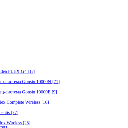
fidea FLEX G4
[17]
нц-система Gonsin 10000N
[71]
нц-система Gonsin 10000E
[9]
ex Complete Wireless
[16]
entis
[77]
ex Wireless
[25]
[25]