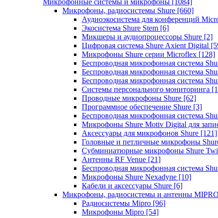
Микрофонные системы и микрофоны
[1084]
Микрофоны, радиосистемы Shure
[660]
Аудиоэкосистема для конференций Micro
Экосистема Shure Stem
[6]
Микшеры и аудиопроцессоры Shure
[2]
Цифровая система Shure Axient Digital
[5
Микрофоны Shure серии Microflex
[128]
Беспроводная микрофонная система Sh
Беспроводная микрофонная система Sh
Беспроводная микрофонная система Sh
Системы персонального мониторинга
[1
Проводные микрофоны Shure
[62]
Программное обеспечение Shure
[3]
Беспроводная микрофонная система Sh
Микрофоны Shure Motiv Digital для зап
Аксессуары для микрофонов Shure
[121]
Головные и петличные микрофоны Shur
Субминиатюрные микрофоны Shure Twi
Антенны RF Venue
[21]
Беспроводная микрофонная система S
Микрофоны Shure Nexadyne
[10]
Кабели и аксессуары Shure
[6]
Микрофоны, радиосистемы и антенны MIPR
Радиосистемы Mipro
[96]
Микрофоны Mipro
[54]