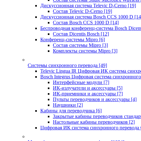
Дискуссионная система Televic D-Cerno
[19]
Состав Televic D-Cerno
[19]
Дискуссионная система Bosch CCS 1000 D
[14
Состав Bosch CCS 1000 D
[14]
Беспроводная конференц-система Bosch Dicen
Состав Dicentis Bosch
[12]
Конференц-системы Mipro
[6]
Состав системы Mipro
[3]
Комплекты системы Mipro
[3]
Системы синхронного перевода
[49]
Televic Lingua IR Цифровая ИК система синхр
Bosch Integrus Цифровая система синхронного
Интерфейсные модули
[7]
ИК-излучатели и аксессуары
[5]
ИК-приемники и аксессуары
[7]
Пульты переводчиков и аксессуары
[4]
Наушники
[2]
Кабины для переводчика
[6]
Закрытые кабины переводчиков стандар
Настольные кабины переводчиков
[2]
Цифровая ИК система синхронного перевода