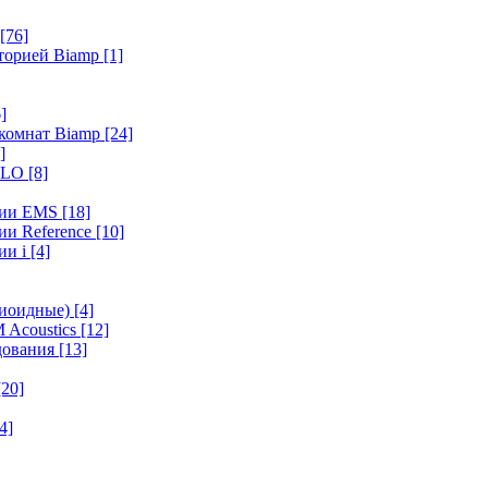
[76]
иторией Biamp
[1]
]
 комнат Biamp
[24]
]
HALO
[8]
ерии EMS
[18]
ии Reference
[10]
ии i
[4]
диоидные)
[4]
 Acoustics
[12]
удования
[13]
[20]
4]