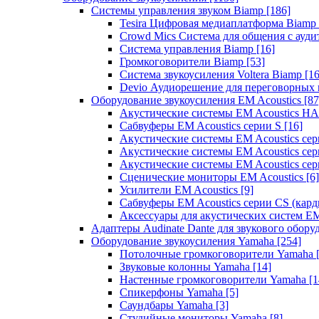
Системы управления звуком Biamp
[186]
Tesira Цифровая медиаплатформа Biamp
Crowd Mics Система для общения с ауд
Система управления Biamp
[16]
Громкоговорители Biamp
[53]
Система звукоусиления Voltera Biamp
[16
Devio Аудиорешение для переговорных
Оборудование звукоусиления EM Acoustics
[87
Акустические системы EM Acoustics 
Сабвуферы EM Acoustics серии S
[16]
Акустические системы EM Acoustics с
Акустические системы EM Acoustics сер
Акустические системы EM Acoustics сер
Сценические мониторы EM Acoustics
[6]
Усилители EM Acoustics
[9]
Сабвуферы EM Acoustics серии CS (кар
Аксессуары для акустических систем EM
Адаптеры Audinate Dante для звукового обор
Оборудование звукоусиления Yamaha
[254]
Потолочные громкоговорители Yamaha
Звуковые колонны Yamaha
[14]
Настенные громкоговорители Yamaha
[1
Спикерфоны Yamaha
[5]
Саундбары Yamaha
[3]
Студийные мониторы Yamaha
[8]