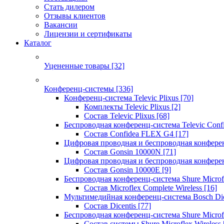
Стать дилером
Отзывы клиентов
Вакансии
Лицензии и сертификаты
Каталог
Уцененные товары
[32]
Конференц-системы
[336]
Конференц-система Televic Plixus
[70]
Комплекты Televic Plixus
[2]
Состав Televic Plixus
[68]
Беспроводная конференц-система Televic Con
Состав Confidea FLEX G4
[17]
Цифровая проводная и беспроводная конфере
Состав Gonsin 10000N
[71]
Цифровая проводная и беспроводная конфере
Состав Gonsin 10000E
[9]
Беспроводная конференц-система Shure Microfl
Состав Microflex Complete Wireless
[16]
Мультимедийная конференц-система Bosch Dic
Состав Dicentis
[77]
Беспроводная конференц-система Shure Microfl
Состав системы Shure Microflex Wireless