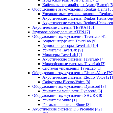
Предусилители Apart (Biamp)
[2]
Кабельные органайзеры Apart (Biamp)
[5
Оборудование звукоусиления Renkus-Heinz
[3
Управляемые звуковые колонны Renkus
Акустические системы Renkus-Heinz с
Акустические системы Renkus-Heinz сер
Акустические системы TEFRA
[15]
Звуковое оборудование ATEN
[7]
Оборудование звукоусиления TaverLab
[41]
Аудиоинтерфейсы TaverLab
[9]
Аудиопроцессоры TaverLab
[10]
Усилители TaverLab
[9]
Микшеры TaverLab
[2]
Акустические системы TaverLab
[7]
Микрофонные системы TaverLab
[3]
Системы управления TaverLab
[1]
Оборудование звукоусиления Electro-Voice
[29
Акустические системы Electro-Voice
[21]
Сабвуферы Electro-Voice
[8]
Оборудование звукоусиления Dynacord
[8]
Усилители мощности Dynacord
[8]
Оборудование звукоусиления SHURE
[9]
Усилители Shure
[1]
Громкоговорители Shure
[8]
Акустические системы DS Proaudio
[42]