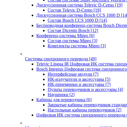
Дискуссионная система Televic D-Cerno
[19]
Состав Televic D-Cerno
[19]
Дискуссионная система Bosch CCS 1000 D
[14
Состав Bosch CCS 1000 D
[14]
Беспроводная конференц-система Bosch Dicen
Состав Dicentis Bosch
[12]
Конференц-системы Mipro
[6]
Состав системы Mipro
[3]
Комплекты системы Mipro
[3]
Системы синхронного перевода
[49]
Televic Lingua IR Цифровая ИК система синхр
Bosch Integrus Цифровая система синхронного
Интерфейсные модули
[7]
ИК-излучатели и аксессуары
[5]
ИК-приемники и аксессуары
[7]
Пульты переводчиков и аксессуары
[4]
Наушники
[2]
Кабины для переводчика
[6]
Закрытые кабины переводчиков стандар
Настольные кабины переводчиков
[2]
Цифровая ИК система синхронного перевода