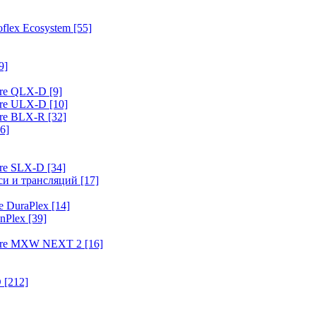
flex Ecosystem
[55]
9]
ure QLX-D
[9]
ure ULX-D
[10]
ure BLX-R
[32]
6]
ure SLX-D
[34]
иси и трансляций
[17]
e DuraPlex
[14]
nPlex
[39]
hure MXW NEXT 2
[16]
O
[212]