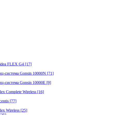
fidea FLEX G4
[17]
нц-система Gonsin 10000N
[71]
нц-система Gonsin 10000E
[9]
ex Complete Wireless
[16]
entis
[77]
ex Wireless
[25]
[25]