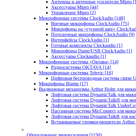
Антенны и антенные усилители Mipro
[
Аксессуары Mipro
[44]
Управление Mipro
[2]
Микрофонные системы ClockAudio
[148]
Врезные микрофоны ClockAudio
[75]
Микрофоны на «гусиной шее» ClockAu
Потолочные микрофоны ClockAudio
[9]
Интерфейсы ClockAudio
[1]
Готовые комплекты Clockaudio
[1]
Микрофоны Dante/USB ClockAudio
[1]
Аксессуары Clockaudio
[1]
Микрофонные системы «Октава»
[14]
Радиосистемы OKTAVA
[14]
Микрофонные системы Televic
[16]
Цифровая беспроводная система связи U
Микрофоны Biamp
[17]
Выдвижные механизмы Arthur Holm для микр
Лифтовая система DynamicTalk для ми
Лифтовая система DynamicTalkH для м
Лифтовая система DynamicTalk UnderCo
Пассивная система MicConnect для мик
Лифтовая система DynamicTalkB для на
Встраиваемые громкоговорители Arthu
Оборудование звукоусиления
[1150]