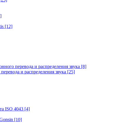
]
tis
[12]
онного перевода и распределения звука
[8]
 перевода и распределения звука
[25]
та ISO 4043
[4]
 Gonsin
[10]