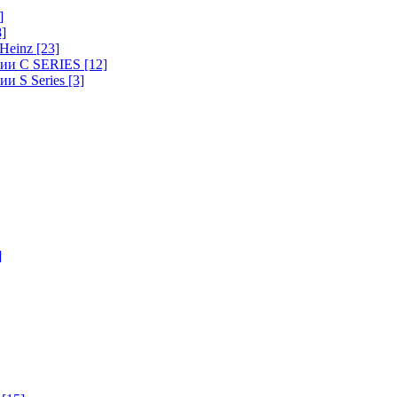
]
8]
-Heinz
[23]
ерии C SERIES
[12]
ии S Series
[3]
]