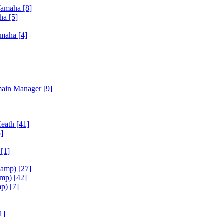
Yamaha
[8]
aha
[5]
amaha
[4]
main Manager
[9]
]
Heath
[41]
5]
h
[1]
iamp)
[27]
amp)
[42]
mp)
[7]
1]