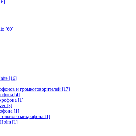
16]
dio
[60]
nite
[16]
офонов и громкоговорителей
[17]
крофона
[4]
икрофона
[1]
ver
[3]
рофона
[1]
стольного микрофона
[1]
r Holm
[1]