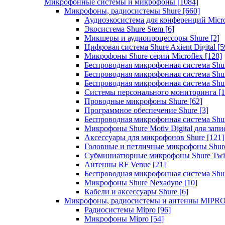
Микрофонные системы и микрофоны
[1084]
Микрофоны, радиосистемы Shure
[660]
Аудиоэкосистема для конференций Micro
Экосистема Shure Stem
[6]
Микшеры и аудиопроцессоры Shure
[2]
Цифровая система Shure Axient Digital
[5
Микрофоны Shure серии Microflex
[128]
Беспроводная микрофонная система Sh
Беспроводная микрофонная система Sh
Беспроводная микрофонная система Sh
Системы персонального мониторинга
[1
Проводные микрофоны Shure
[62]
Программное обеспечение Shure
[3]
Беспроводная микрофонная система Sh
Микрофоны Shure Motiv Digital для зап
Аксессуары для микрофонов Shure
[121]
Головные и петличные микрофоны Shur
Субминиатюрные микрофоны Shure Twi
Антенны RF Venue
[21]
Беспроводная микрофонная система S
Микрофоны Shure Nexadyne
[10]
Кабели и аксессуары Shure
[6]
Микрофоны, радиосистемы и антенны MIPR
Радиосистемы Mipro
[96]
Микрофоны Mipro
[54]