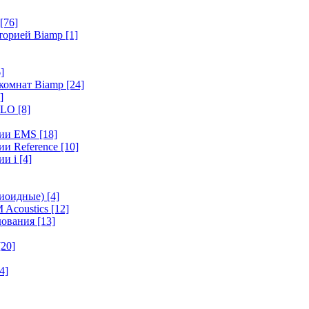
[76]
иторией Biamp
[1]
]
 комнат Biamp
[24]
]
HALO
[8]
ерии EMS
[18]
ии Reference
[10]
ии i
[4]
диоидные)
[4]
 Acoustics
[12]
удования
[13]
[20]
4]