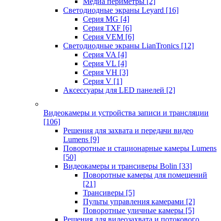
Медиа периметры
[2]
Светодиодные экраны Leyard
[16]
Серия MG
[4]
Серия TXF
[6]
Серия VEM
[6]
Светодиодные экраны LianTronics
[12]
Серия VA
[4]
Серия VL
[4]
Серия VH
[3]
Серия V
[1]
Аксессуары для LED панелей
[2]
Видеокамеры и устройства записи и трансляции
[106]
Решения для захвата и передачи видео
Lumens
[9]
Поворотные и стационарные камеры Lumens
[50]
Видеокамеры и трансиверы Bolin
[33]
Поворотные камеры для помещений
[21]
Трансиверы
[5]
Пульты управления камерами
[2]
Поворотные уличные камеры
[5]
Решения для видеозахвата и потокового