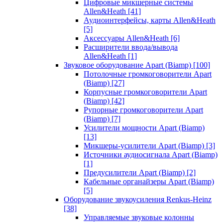
Цифровые микшерные системы
Allen&Heath
[41]
Аудиоинтерфейсы, карты Allen&Heath
[5]
Аксессуары Allen&Heath
[6]
Расширители ввода/вывода
Allen&Heath
[1]
Звуковое оборудование Apart (Biamp)
[100]
Потолочные громкоговорители Apart
(Biamp)
[27]
Корпусные громкоговорители Apart
(Biamp)
[42]
Рупорные громкоговорители Apart
(Biamp)
[7]
Усилители мощности Apart (Biamp)
[13]
Микшеры-усилители Apart (Biamp)
[3]
Источники аудиосигнала Apart (Biamp)
[1]
Предусилители Apart (Biamp)
[2]
Кабельные органайзеры Apart (Biamp)
[5]
Оборудование звукоусиления Renkus-Heinz
[38]
Управляемые звуковые колонны