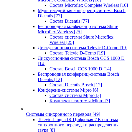
Состав Microflex Complete Wireless
[16]
Мультимедийная конференц-система Bosch
Dicentis
[77]
Состав Dicentis
[77]
Беспроводная конференц-система Shure
Microflex Wireless
[25]
Состав системы Shure Microflex
Wireless
[25]
Дискуссионная система Televic D-Cerno
[19]
Состав Televic D-Cerno
[19]
Дискуссионная система Bosch CCS 1000 D
[14]
Состав Bosch CCS 1000 D
[14]
Беспроводная конференц-система Bosch
Dicentis
[12]
Состав Dicentis Bosch
[12]
Конференц-системы Mipro
[6]
Состав системы Mipro
[3]
Комплекты системы Mipro
[3]
Системы синхронного перевода
[49]
Televic Lingua IR Цифровая ИК система
синхронного перевода и распределения
звука
[8]