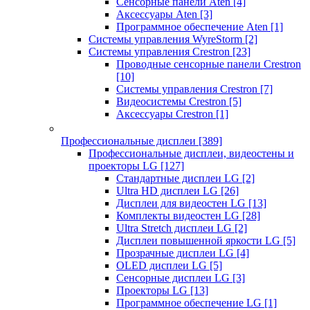
Сенсорные панели Aten
[4]
Аксессуары Aten
[3]
Программное обеспечение Aten
[1]
Системы управления WyreStorm
[2]
Системы управления Crestron
[23]
Проводные сенсорные панели Crestron
[10]
Системы управления Crestron
[7]
Видеосистемы Crestron
[5]
Аксессуары Crestron
[1]
Профессиональные дисплеи
[389]
Профессиональные дисплеи, видеостены и
проекторы LG
[127]
Стандартные дисплеи LG
[2]
Ultra HD дисплеи LG
[26]
Дисплеи для видеостен LG
[13]
Комплекты видеостен LG
[28]
Ultra Stretch дисплеи LG
[2]
Дисплеи повышенной яркости LG
[5]
Прозрачные дисплеи LG
[4]
OLED дисплеи LG
[5]
Сенсорные дисплеи LG
[3]
Проекторы LG
[13]
Программное обеспечение LG
[1]