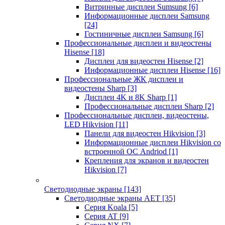
Витринные дисплеи Sumsung
[6]
Информационные дисплеи Samsung
[24]
Гостиничные дисплеи Samsung
[6]
Профессиональные дисплеи и видеостены
Hisense
[18]
Дисплеи для видеостен Hisense
[2]
Информационные дисплеи Hisense
[16]
Профессиональные ЖК дисплеи и
видеостены Sharp
[3]
Дисплеи 4K и 8K Sharp
[1]
Профессиональные дисплеи Sharp
[2]
Профессиональные дисплеи, видеостены,
LED Hikvision
[11]
Панели для видеостен Hikvision
[3]
Информационные дисплеи Hikvision со
встроенной ОС Andriod
[1]
Крепления для экранов и видеостен
Hikvision
[7]
Светодиодные экраны
[143]
Светодиодные экраны AET
[35]
Cерия Koala
[5]
Серия AT
[9]