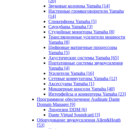
[20]
Звуковые колонны Yamaha
[14]
Настенные громкоговорители Yamaha
[14]
Спикерфоны Yamaha
[5]
Саундбары Yamaha
[3]
Студийные мониторы Yamaha
[8]
Трансляционные усилители мощности
Yamaha
[8]
Цифровые матричные процессоры
Yamaha
[5]
Акустические системы Yamaha
[65]
Портативные системы звукоусиления
Yamaha
[4]
Усилители Yamaha
[16]
Сетевые коммутаторы Yamaha
[12]
Аксессуары Yamaha
[1]
Микшерные консоли Yamaha
[40]
Интерфейсы и конвертеры Yamaha
[23]
Программное обеспечение Audinate Dante
Domain Manager
[9]
Лицензии DDM
[6]
Dante Virtual Soundcard
[3]
Оборудование звукоусиления Allen&Heath
[53]