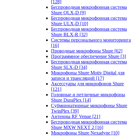
[128]
Беспроводная микрофонная система
Shure QLX-D
[9]
Беспроводная микрофонная система
Shure ULX-D
[10]
Беспроводная микрофонная система
Shure BLX-R
[32]
Системы персонального мониторинга
[16]
Проводные микрофоны Shure
[62]
Программное обеспечение Shure
[3]
Беспроводная микрофонная система
Shure SLX-D
[34]
Микрофоны Shure Motiv Digital для
записи и трансляций
[17]
Аксессуары для микрофонов Shure
[121]
Головные и петличные микрофоны
Shure DuraPlex
[14]
Субминиатюрные микрофоны Shure
TwinPlex
[39]
Антенны RF Venue
[21]
Беспроводная микрофонная система
Shure MXW NEXT 2
[16]
Микрофоны Shure Nexadyne
[10]