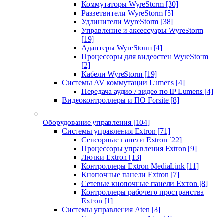
Коммутаторы WyreStorm
[30]
Разветвители WyreStorm
[5]
Удлинители WyreStorm
[38]
Управление и аксессуары WyreStorm
[19]
Адаптеры WyreStorm
[4]
Процессоры для видеостен WyreStorm
[2]
Кабели WyreStorm
[19]
Системы AV коммутации Lumens
[4]
Передача аудио / видео по IP Lumens
[4]
Видеоконтроллеры и ПО Forsite
[8]
Оборудование управления
[104]
Системы управления Extron
[71]
Сенсорные панели Extron
[22]
Процессоры управления Extron
[9]
Лючки Extron
[13]
Контроллеры Extron MediaLink
[11]
Кнопочные панели Extron
[7]
Сетевые кнопочные панели Extron
[8]
Контроллеры рабочего пространства
Extron
[1]
Системы управления Aten
[8]