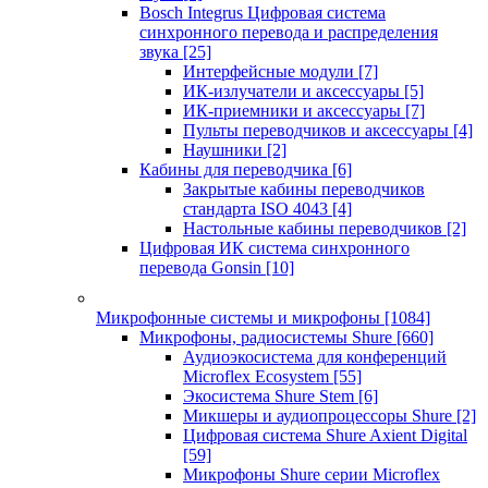
Bosch Integrus Цифровая система
синхронного перевода и распределения
звука
[25]
Интерфейсные модули
[7]
ИК-излучатели и аксессуары
[5]
ИК-приемники и аксессуары
[7]
Пульты переводчиков и аксессуары
[4]
Наушники
[2]
Кабины для переводчика
[6]
Закрытые кабины переводчиков
стандарта ISO 4043
[4]
Настольные кабины переводчиков
[2]
Цифровая ИК система синхронного
перевода Gonsin
[10]
Микрофонные системы и микрофоны
[1084]
Микрофоны, радиосистемы Shure
[660]
Аудиоэкосистема для конференций
Microflex Ecosystem
[55]
Экосистема Shure Stem
[6]
Микшеры и аудиопроцессоры Shure
[2]
Цифровая система Shure Axient Digital
[59]
Микрофоны Shure серии Microflex