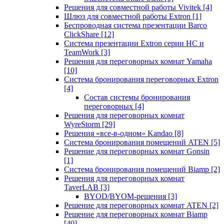
Решения для совместной работы Vivitek
[4]
Шлюз для совместной работы Extron
[1]
Беспроводная система презентации Barco
ClickShare
[12]
Система презентации Extron серии HC и
TeamWork
[3]
Решения для переговорных комнат Yamaha
[10]
Система бронирования переговорных Extron
[4]
Состав системы бронирования
переговорных
[4]
Решения для переговорных комнат
WyreStorm
[29]
Решения «все-в-одном» Kandao
[8]
Система бронирования помещений ATEN
[5]
Решение для переговорных комнат Gonsin
[1]
Система бронирования помещений Biamp
[2]
Решения для переговорных комнат
TaverLAB
[3]
BYOD/BYOM-решения
[3]
Решение для переговорных комнат ATEN
[2]
Решение для переговорных комнат Biamp
[40]