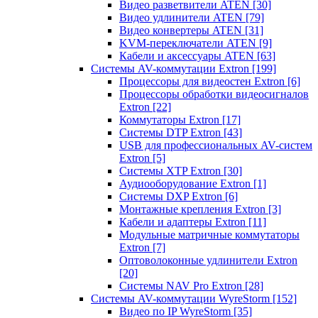
Видео разветвители ATEN
[30]
Видео удлинители ATEN
[79]
Видео конвертеры ATEN
[31]
KVM-переключатели ATEN
[9]
Кабели и аксессуары ATEN
[63]
Системы AV-коммутации Extron
[199]
Процессоры для видеостен Extron
[6]
Процессоры обработки видеосигналов
Extron
[22]
Коммутаторы Extron
[17]
Системы DTP Extron
[43]
USB для профессиональных AV-систем
Extron
[5]
Системы XTP Extron
[30]
Аудиооборудование Extron
[1]
Системы DXP Extron
[6]
Монтажные крепления Extron
[3]
Кабели и адаптеры Extron
[11]
Модульные матричные коммутаторы
Extron
[7]
Оптоволоконные удлинители Extron
[20]
Системы NAV Pro Extron
[28]
Системы AV-коммутации WyreStorm
[152]
Видео по IP WyreStorm
[35]