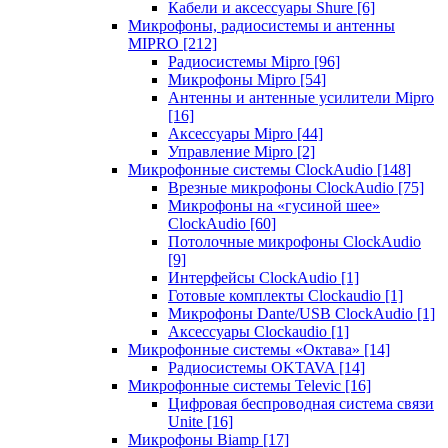
Кабели и аксессуары Shure
[6]
Микрофоны, радиосистемы и антенны
MIPRO
[212]
Радиосистемы Mipro
[96]
Микрофоны Mipro
[54]
Антенны и антенные усилители Mipro
[16]
Аксессуары Mipro
[44]
Управление Mipro
[2]
Микрофонные системы ClockAudio
[148]
Врезные микрофоны ClockAudio
[75]
Микрофоны на «гусиной шее»
ClockAudio
[60]
Потолочные микрофоны ClockAudio
[9]
Интерфейсы ClockAudio
[1]
Готовые комплекты Clockaudio
[1]
Микрофоны Dante/USB ClockAudio
[1]
Аксессуары Clockaudio
[1]
Микрофонные системы «Октава»
[14]
Радиосистемы OKTAVA
[14]
Микрофонные системы Televic
[16]
Цифровая беспроводная система связи
Unite
[16]
Микрофоны Biamp
[17]