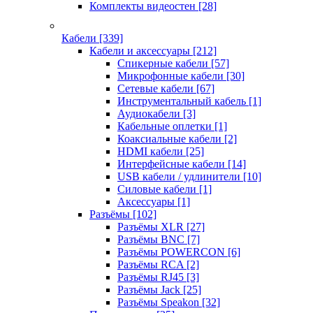
Комплекты видеостен
[28]
Кабели
[339]
Кабели и аксессуары
[212]
Спикерные кабели
[57]
Микрофонные кабели
[30]
Сетевые кабели
[67]
Инструментальный кабель
[1]
Аудиокабели
[3]
Кабельные оплетки
[1]
Коаксиальные кабели
[2]
HDMI кабели
[25]
Интерфейсные кабели
[14]
USB кабели / удлинители
[10]
Силовые кабели
[1]
Аксессуары
[1]
Разъёмы
[102]
Разъёмы XLR
[27]
Разъёмы BNC
[7]
Разъёмы POWERCON
[6]
Разъёмы RCA
[2]
Разъёмы RJ45
[3]
Разъёмы Jack
[25]
Разъёмы Speakon
[32]