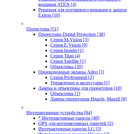
вещания ATEN
[4]
Решения для потокового вещания и записи
Extron
[10]
Проекторы
[51]
Проекторы Digital Projection
[38]
Серия M-Vision
[3]
Серия E-Vision
[9]
Серия Insight
[1]
Серия Titan
[4]
Серия Satellite
[1]
Объективы
[20]
Проекционные экраны Adeo
[3]
Серия Professional
[2]
Управление и аксессуары
[1]
Лампы и объективы для проекторов
[10]
Объективы
[2]
Лампы проекторов Hitachi, Maxell
[8]
Интерактивные устройства
[94]
* Интерактивные панели
[49]
OPS для интерактивных панелей
[2]
Интерактивные панели LG
[3]