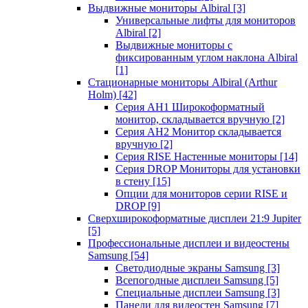
Выдвижные мониторы Albiral
[3]
Универсальные лифты для мониторов
Albiral
[2]
Выдвижные мониторы с
фиксированным углом наклона Albiral
[1]
Стационарные мониторы Albiral (Arthur
Holm)
[42]
Серия AH1 Широкоформатный
монитор, складывается вручную
[2]
Серия AH2 Монитор складывается
вручную
[2]
Серия RISE Настенные мониторы
[14]
Серия DROP Мониторы для установки
в стену
[15]
Опции для мониторов серии RISE и
DROP
[9]
Сверхширокоформатные дисплеи 21:9 Jupiter
[5]
Профессиональные дисплеи и видеостены
Samsung
[54]
Светодиодные экраны Samsung
[3]
Всепогодные дисплеи Samsung
[5]
Специальные дисплеи Samsung
[3]
Панели для видеостен Samsung
[7]