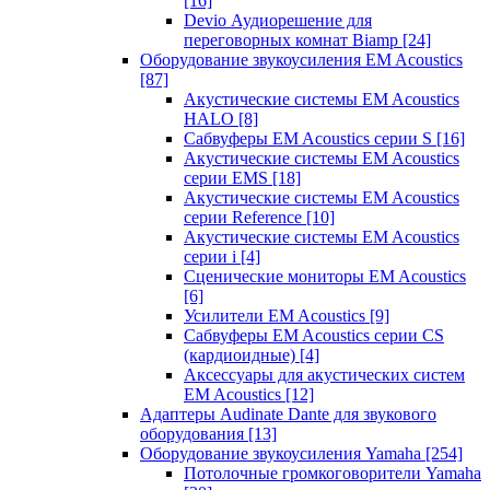
[16]
Devio Аудиорешение для
переговорных комнат Biamp
[24]
Оборудование звукоусиления EM Acoustics
[87]
Акустические системы EM Acoustics
HALO
[8]
Сабвуферы EM Acoustics серии S
[16]
Акустические системы EM Acoustics
серии EMS
[18]
Акустические системы EM Acoustics
серии Reference
[10]
Акустические системы EM Acoustics
серии i
[4]
Сценические мониторы EM Acoustics
[6]
Усилители EM Acoustics
[9]
Сабвуферы EM Acoustics серии CS
(кардиоидные)
[4]
Аксессуары для акустических систем
EM Acoustics
[12]
Адаптеры Audinate Dante для звукового
оборудования
[13]
Оборудование звукоусиления Yamaha
[254]
Потолочные громкоговорители Yamaha