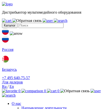
Дистрибьютор мультимедийного оборудования
Каталог
Россия
Беларусь
+7 495 640-75-57
Для дилеров
Ru
/
En
0
0
0
О нас
Направление деятельности