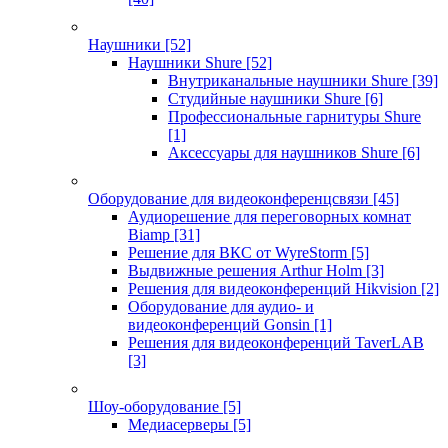
Наушники
[52]
Наушники Shure
[52]
Внутриканальные наушники Shure
[39]
Студийные наушники Shure
[6]
Профессиональные гарнитуры Shure
[1]
Аксессуары для наушников Shure
[6]
Оборудование для видеоконференцсвязи
[45]
Аудиорешение для переговорных комнат
Biamp
[31]
Решение для ВКС от WyreStorm
[5]
Выдвижные решения Arthur Holm
[3]
Решения для видеоконференций Hikvision
[2]
Оборудование для аудио- и
видеоконференций Gonsin
[1]
Решения для видеоконференций TaverLAB
[3]
Шоу-оборудование
[5]
Медиасерверы
[5]