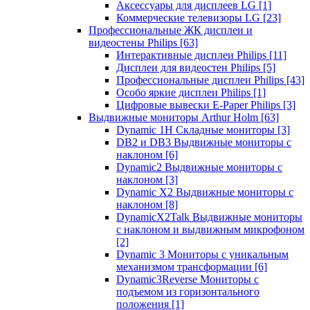
Аксессуары для дисплеев LG
[1]
Коммерческие телевизоры LG
[23]
Профессиональные ЖК дисплеи и
видеостены Philips
[63]
Интерактивные дисплеи Philips
[11]
Дисплеи для видеостен Philips
[5]
Профессиональные дисплеи Philips
[43]
Особо яркие дисплеи Philips
[1]
Цифровые вывески E-Paper Philips
[3]
Выдвижные мониторы Arthur Holm
[63]
Dynamic 1Н Складные мониторы
[3]
DB2 и DB3 Выдвижные мониторы с
наклоном
[6]
Dynamic2 Выдвижные мониторы с
наклоном
[3]
Dynamic X2 Выдвижные мониторы с
наклоном
[8]
DynamicX2Talk Выдвижные мониторы
с наклоном и выдвижным микрофоном
[2]
Dynamic 3 Мониторы с уникальным
механизмом трансформации
[6]
Dynamic3Reverse Мониторы с
подъемом из горизонтального
положения
[1]