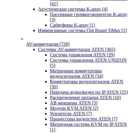
[41]
Акустические системы K-array
[4]
Пассивные громкоговорители K-array
[3]
Сабвуферы K-array
[1]
Иммерсивные системы Out Board TiMax
[2]
AV-коммутация
[728]
Системы AV-коммутации ATEN
[365]
Система управления ATEN
[29]
Системы управления ATEN UNIZON
[5]
Матричные коммутаторы
видеосигналов ATEN
[34]
Коммутаторы видеосигналов ATEN
[30]
Передача аудио/видео по IP ATEN
[25]
Распределение питания ATEN
[10]
АВ микшеры ATEN
[3]
Модули KVM ATEN
[2]
Усилители ATEN
[7]
Процессоры видеостен ATEN
[7]
Матричная система KVM по IP ATEN
[1]