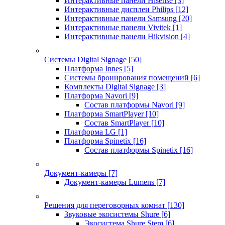
Интерактивные панели Hisense
[3]
Интерактивные дисплеи Philips
[12]
Интерактивные панели Samsung
[20]
Интерактивные панели Vivitek
[1]
Интерактивные панели Hikvision
[4]
Системы Digital Signage
[50]
Платформа Innes
[5]
Системы бронирования помещений
[6]
Комплекты Digital Signage
[3]
Платформа Navori
[9]
Состав платформы Navori
[9]
Платформа SmartPlayer
[10]
Состав SmartPlayer
[10]
Платформа LG
[1]
Платформа Spinetix
[16]
Состав платформы Spinetix
[16]
Документ-камеры
[7]
Документ-камеры Lumens
[7]
Решения для переговорных комнат
[130]
Звуковые экосистемы Shure
[6]
Экосистема Shure Stem
[6]