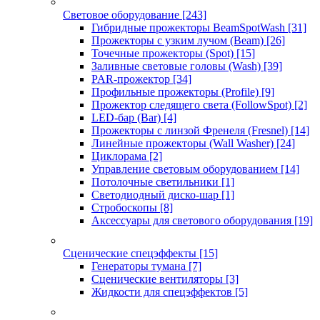
Световое оборудование
[243]
Гибридные прожекторы BeamSpotWash
[31]
Прожекторы с узким лучом (Beam)
[26]
Точечные прожекторы (Spot)
[15]
Заливные световые головы (Wash)
[39]
PAR-прожектор
[34]
Профильные прожекторы (Profile)
[9]
Прожектор следящего света (FollowSpot)
[2]
LED-бар (Bar)
[4]
Прожекторы с линзой Френеля (Fresnel)
[14]
Линейные прожекторы (Wall Washer)
[24]
Циклорама
[2]
Управление световым оборудованием
[14]
Потолочные светильники
[1]
Светодиодный диско-шар
[1]
Стробоскопы
[8]
Аксессуары для светового оборудования
[19]
Сценические спецэффекты
[15]
Генераторы тумана
[7]
Сценические вентиляторы
[3]
Жидкости для спецэффектов
[5]