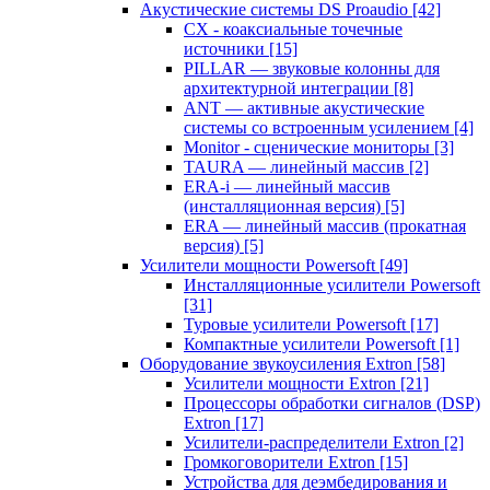
Акустические системы DS Proaudio
[42]
CX - коаксиальные точечные
источники
[15]
PILLAR — звуковые колонны для
архитектурной интеграции
[8]
ANT — активные акустические
системы со встроенным усилением
[4]
Monitor - сценические мониторы
[3]
TAURA — линейный массив
[2]
ERA-i — линейный массив
(инсталляционная версия)
[5]
ERA — линейный массив (прокатная
версия)
[5]
Усилители мощности Powersoft
[49]
Инсталляционные усилители Powersoft
[31]
Туровые усилители Powersoft
[17]
Компактные усилители Powersoft
[1]
Оборудование звукоусиления Extron
[58]
Усилители мощности Extron
[21]
Процессоры обработки сигналов (DSP)
Extron
[17]
Усилители-распределители Extron
[2]
Громкоговорители Extron
[15]
Устройства для деэмбедирования и