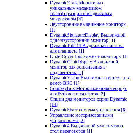
Dynamic3Talk Мониторы с
уникальным механизмом
трансформации и выдвижным
микрофоном
[4]
Двусторонние выдвижные мониторы
[1]
DynamicSignatureDisplay Выдвижной
одно/двусторонний монитор
[1]
DynamicTabLift Выдвижная система
для планшета
[1]
UnderCover Выдвижные мониторы
[1]
DynamicChairDisplay Выдвижной
монитор для встраивания в
подлокотник
[1]
DynamicVision Выдвижная система для
камер ВКС
[1]
CourtesyBox Моторизованный корпус
для бутылок и салфеток
[2]
Опции для мониторов серии Dynamic
[13]
DynamicShare система управления
[6]
Управление моторизованными
устройствами
[2]
Dynamic4 Выдвижной мультимедиа
стол переговоров
[1]