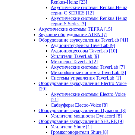
Renkus-Heinz
[23]
Акустические системы Renkus-Heinz
серии C SERIES
[12]
Акустические системы Renkus-Heinz
серии S Series
[3]
Акустические системы TEFRA
[15]
Звуковое оборудование ATEN
[7]
Оборудование звукоусиления TaverLab
[41]
Аудиоинтерфейсы TaverLab
[9]
Аудиопроцессоры TaverLab
[10]
Усилители TaverLab
[9]
Микшеры TaverLab
[2]
Акустические системы TaverLab
[7]
Микрофонные системы TaverLab
[3]
Системы управления TaverLab
[1]
Оборудование звукоусиления Electro-Voice
[29]
Акустические системы Electro-Voice
[21]
Сабвуферы Electro-Voice
[8]
Оборудование звукоусиления Dynacord
[8]
Усилители мощности Dynacord
[8]
Оборудование звукоусиления SHURE
[9]
Усилители Shure
[1]
Громкоговорители Shure
[8]