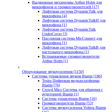
Выдвижные механизмы Arthur Holm для
микрофонов и громкоговорителей
[17]
Лифтовая система DynamicTalk для
микрофона
[4]
Лифтовая система DynamicTalkH для
микрофона
[1]
Лифтовая система DynamicTalk
UnderCover
[3]
Пассивная система MicConnect для
микрофона
[1]
Лифтовая система DynamicTalkB для
настольного микрофона
[1]
Встраиваемые громкоговорители
Arthur Holm
[1]
Оборудование звукоусиления
[1150]
Системы управления звуком Biamp
[186]
Tesira Цифровая медиаплатформа
Biamp
[76]
Crowd Mics Система для общения с
аудиторией Biamp
[1]
Система управления Biamp
[16]
Громкоговорители Biamp
[53]
Система звукоусиления Voltera Biamp