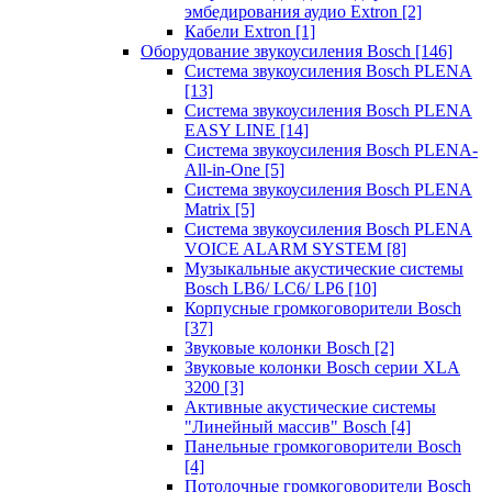
эмбедирования аудио Extron
[2]
Кабели Extron
[1]
Оборудование звукоусиления Bosch
[146]
Система звукоусиления Bosch PLENA
[13]
Система звукоусиления Bosch PLENA
EASY LINE
[14]
Система звукоусиления Bosch PLENA-
All-in-One
[5]
Система звукоусиления Bosch PLENA
Matrix
[5]
Система звукоусиления Bosch PLENA
VOICE ALARM SYSTEM
[8]
Музыкальные акустические системы
Bosch LB6/ LC6/ LP6
[10]
Корпусные громкоговорители Bosch
[37]
Звуковые колонки Bosch
[2]
Звуковые колонки Bosch серии XLA
3200
[3]
Активные акустические системы
"Линейный массив" Bosch
[4]
Панельные громкоговорители Bosch
[4]
Потолочные громкоговорители Bosch