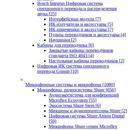
Bosch Integrus Цифровая система
синхронного перевода и распределения
звука
[25]
Интерфейсные модули
[7]
ИК-излучатели и аксессуары
[5]
ИК-приемники и аксессуары
[7]
Пульты переводчиков и аксессуары
[4]
Наушники
[2]
Кабины для переводчика
[6]
Закрытые кабины переводчиков
стандарта ISO 4043
[4]
Настольные кабины переводчиков
[2]
Цифровая ИК система синхронного
перевода Gonsin
[10]
Микрофонные системы и микрофоны
[1080]
Микрофоны, радиосистемы Shure
[656]
Аудиоэкосистема для конференций
Microflex Ecosystem
[55]
Экосистема Shure Stem
[6]
Микшеры и аудиопроцессоры Shure
[2]
Цифровая система Shure Axient Digital
[59]
Микрофоны Shure серии Microflex