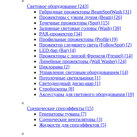
Световое оборудование
[243]
Гибридные прожекторы BeamSpotWash
[31]
Прожекторы с узким лучом (Beam)
[26]
Точечные прожекторы (Spot)
[15]
Заливные световые головы (Wash)
[39]
PAR-прожектор
[34]
Профильные прожекторы (Profile)
[9]
Прожектор следящего света (FollowSpot)
[2]
LED-бар (Bar)
[4]
Прожекторы с линзой Френеля (Fresnel)
[14]
Линейные прожекторы (Wall Washer)
[24]
Циклорама
[2]
Управление световым оборудованием
[14]
Потолочные светильники
[1]
Светодиодный диско-шар
[1]
Стробоскопы
[8]
Аксессуары для светового оборудования
[19]
Сценические спецэффекты
[15]
Генераторы тумана
[7]
Сценические вентиляторы
[3]
Жидкости для спецэффектов
[5]