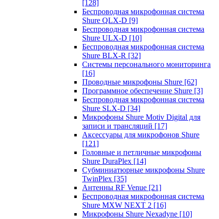
[128]
Беспроводная микрофонная система
Shure QLX-D
[9]
Беспроводная микрофонная система
Shure ULX-D
[10]
Беспроводная микрофонная система
Shure BLX-R
[32]
Системы персонального мониторинга
[16]
Проводные микрофоны Shure
[62]
Программное обеспечение Shure
[3]
Беспроводная микрофонная система
Shure SLX-D
[34]
Микрофоны Shure Motiv Digital для
записи и трансляций
[17]
Аксессуары для микрофонов Shure
[121]
Головные и петличные микрофоны
Shure DuraPlex
[14]
Субминиатюрные микрофоны Shure
TwinPlex
[35]
Антенны RF Venue
[21]
Беспроводная микрофонная система
Shure MXW NEXT 2
[16]
Микрофоны Shure Nexadyne
[10]