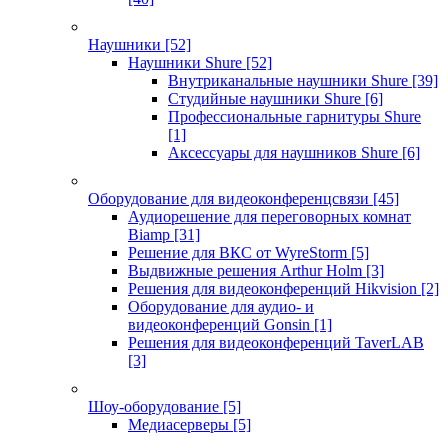
Наушники
[52]
Наушники Shure
[52]
Внутриканальные наушники Shure
[39]
Студийные наушники Shure
[6]
Профессиональные гарнитуры Shure
[1]
Аксессуары для наушников Shure
[6]
Оборудование для видеоконференцсвязи
[45]
Аудиорешение для переговорных комнат
Biamp
[31]
Решение для ВКС от WyreStorm
[5]
Выдвижные решения Arthur Holm
[3]
Решения для видеоконференций Hikvision
[2]
Оборудование для аудио- и
видеоконференций Gonsin
[1]
Решения для видеоконференций TaverLAB
[3]
Шоу-оборудование
[5]
Медиасерверы
[5]