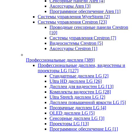
Сенсорные панели Aten
[4]
Аксессуары Aten
[3]
Программное обеспечение Aten
[1]
Системы управления WyreStorm
[2]
Системы управления Crestron
[23]
Проводные сенсорные панели Crestron
[10]
Системы управления Crestron
[7]
Видеосистемы Crestron
[5]
Аксессуары Crestron
[1]
Профессиональные дисплеи
[389]
Профессиональные дисплеи, видеостены и
проекторы LG
[127]
Стандартные дисплеи LG
[2]
Ultra HD дисплеи LG
[26]
Дисплеи для видеостен LG
[13]
Комплекты видеостен LG
[28]
Ultra Stretch дисплеи LG
[2]
Дисплеи повышенной яркости LG
[5]
Прозрачные дисплеи LG
[4]
OLED дисплеи LG
[5]
Сенсорные дисплеи LG
[3]
Проекторы LG
[13]
Программное обеспечение LG
[1]