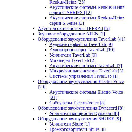
Renkus-Heinz
[23]
Акустические системы Renkus-Heinz
серии C SERIES
[12]
Акустические системы Renkus-Heinz
серии S Series
[3]
Акустические системы TEFRA
[15]
Звуковое оборудование ATEN
[7]
Оборудование звукоусиления TaverLab
[41]
Аудиоинтерфейсы TaverLab
[9]
Аудиопроцессоры TaverLab
[10]
Усилители TaverLab
[9]
Микшеры TaverLab
[2]
Акустические системы TaverLab
[7]
Микрофонные системы TaverLab
[3]
Системы управления TaverLab
[1]
Оборудование звукоусиления Electro-Voice
[29]
Акустические системы Electro-Voice
[21]
Сабвуферы Electro-Voice
[8]
Оборудование звукоусиления Dynacord
[8]
Усилители мощности Dynacord
[8]
Оборудование звукоусиления SHURE
[9]
Усилители Shure
[1]
Громкоговорители Shure
[8]