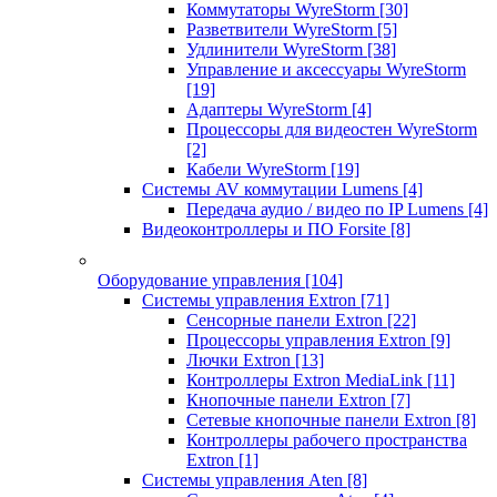
Коммутаторы WyreStorm
[30]
Разветвители WyreStorm
[5]
Удлинители WyreStorm
[38]
Управление и аксессуары WyreStorm
[19]
Адаптеры WyreStorm
[4]
Процессоры для видеостен WyreStorm
[2]
Кабели WyreStorm
[19]
Системы AV коммутации Lumens
[4]
Передача аудио / видео по IP Lumens
[4]
Видеоконтроллеры и ПО Forsite
[8]
Оборудование управления
[104]
Системы управления Extron
[71]
Сенсорные панели Extron
[22]
Процессоры управления Extron
[9]
Лючки Extron
[13]
Контроллеры Extron MediaLink
[11]
Кнопочные панели Extron
[7]
Сетевые кнопочные панели Extron
[8]
Контроллеры рабочего пространства
Extron
[1]
Системы управления Aten
[8]