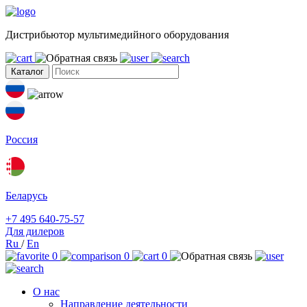
Дистрибьютор мультимедийного оборудования
Каталог
Россия
Беларусь
+7 495 640-75-57
Для дилеров
Ru
/
En
0
0
0
О нас
Направление деятельности