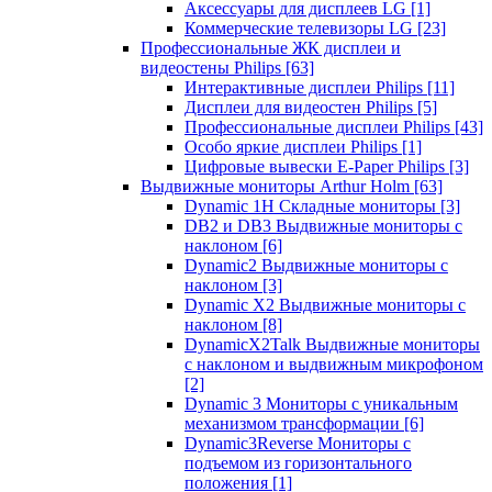
Аксессуары для дисплеев LG
[1]
Коммерческие телевизоры LG
[23]
Профессиональные ЖК дисплеи и
видеостены Philips
[63]
Интерактивные дисплеи Philips
[11]
Дисплеи для видеостен Philips
[5]
Профессиональные дисплеи Philips
[43]
Особо яркие дисплеи Philips
[1]
Цифровые вывески E-Paper Philips
[3]
Выдвижные мониторы Arthur Holm
[63]
Dynamic 1Н Складные мониторы
[3]
DB2 и DB3 Выдвижные мониторы с
наклоном
[6]
Dynamic2 Выдвижные мониторы с
наклоном
[3]
Dynamic X2 Выдвижные мониторы с
наклоном
[8]
DynamicX2Talk Выдвижные мониторы
с наклоном и выдвижным микрофоном
[2]
Dynamic 3 Мониторы с уникальным
механизмом трансформации
[6]
Dynamic3Reverse Мониторы с
подъемом из горизонтального
положения
[1]