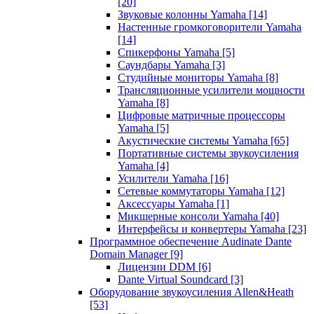
[20]
Звуковые колонны Yamaha
[14]
Настенные громкоговорители Yamaha
[14]
Спикерфоны Yamaha
[5]
Саундбары Yamaha
[3]
Студийные мониторы Yamaha
[8]
Трансляционные усилители мощности
Yamaha
[8]
Цифровые матричные процессоры
Yamaha
[5]
Акустические системы Yamaha
[65]
Портативные системы звукоусиления
Yamaha
[4]
Усилители Yamaha
[16]
Сетевые коммутаторы Yamaha
[12]
Аксессуары Yamaha
[1]
Микшерные консоли Yamaha
[40]
Интерфейсы и конвертеры Yamaha
[23]
Программное обеспечение Audinate Dante
Domain Manager
[9]
Лицензии DDM
[6]
Dante Virtual Soundcard
[3]
Оборудование звукоусиления Allen&Heath
[53]