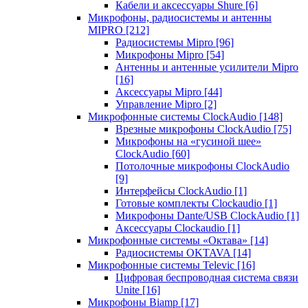
Кабели и аксессуары Shure
[6]
Микрофоны, радиосистемы и антенны
MIPRO
[212]
Радиосистемы Mipro
[96]
Микрофоны Mipro
[54]
Антенны и антенные усилители Mipro
[16]
Аксессуары Mipro
[44]
Управление Mipro
[2]
Микрофонные системы ClockAudio
[148]
Врезные микрофоны ClockAudio
[75]
Микрофоны на «гусиной шее»
ClockAudio
[60]
Потолочные микрофоны ClockAudio
[9]
Интерфейсы ClockAudio
[1]
Готовые комплекты Clockaudio
[1]
Микрофоны Dante/USB ClockAudio
[1]
Аксессуары Clockaudio
[1]
Микрофонные системы «Октава»
[14]
Радиосистемы OKTAVA
[14]
Микрофонные системы Televic
[16]
Цифровая беспроводная система связи
Unite
[16]
Микрофоны Biamp
[17]