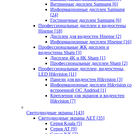
Витринные дисплеи Sumsung
[6]
Информационные дисплеи Samsung
[24]
Гостиничные дисплеи Samsung
[6]
Профессиональные дисплеи и видеостены
Hisense
[18]
Дисплеи для видеостен Hisense
[2]
Информационные дисплеи Hisense
[16]
Профессиональные ЖК дисплеи и
видеостены Sharp
[3]
Дисплеи 4K и 8K Sharp
[1]
Профессиональные дисплеи Sharp
[2]
Профессиональные дисплеи, видеостены,
LED Hikvision
[11]
Панели для видеостен Hikvision
[3]
Информационные дисплеи Hikvision со
встроенной ОС Andriod
[1]
Крепления для экранов и видеостен
Hikvision
[7]
Светодиодные экраны
[143]
Светодиодные экраны AET
[35]
Cерия Koala
[5]
Серия AT
[9]