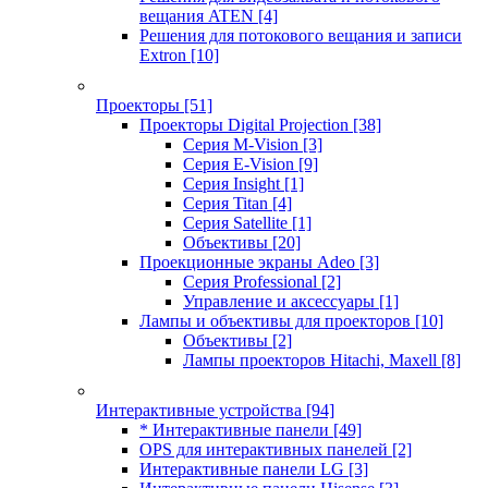
вещания ATEN
[4]
Решения для потокового вещания и записи
Extron
[10]
Проекторы
[51]
Проекторы Digital Projection
[38]
Серия M-Vision
[3]
Серия E-Vision
[9]
Серия Insight
[1]
Серия Titan
[4]
Серия Satellite
[1]
Объективы
[20]
Проекционные экраны Adeo
[3]
Серия Professional
[2]
Управление и аксессуары
[1]
Лампы и объективы для проекторов
[10]
Объективы
[2]
Лампы проекторов Hitachi, Maxell
[8]
Интерактивные устройства
[94]
* Интерактивные панели
[49]
OPS для интерактивных панелей
[2]
Интерактивные панели LG
[3]