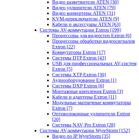
Видео разветвители ATEN
[30]
Видео удлинители ATEN
[79]
Видео конвертеры ATEN
[31]
KVM-переключатели ATEN
[9]
Кабели и аксессуары ATEN
[63]
Системы AV-коммутации Extron
[199]
Процессоры для видеостен Extron
[6]
Процессоры обработки видеосигналов
Extron
[22]
Коммутаторы Extron
[17]
Системы DTP Extron
[43]
USB для профессиональных AV-систем
Extron
[5]
Системы XTP Extron
[30]
Аудиооборудование Extron
[1]
Системы DXP Extron
[6]
Монтажные крепления Extron
[3]
Кабели и адаптеры Extron
[11]
Модульные матричные коммутаторы
Extron
[7]
Оптоволоконные удлинители Extron
[20]
Системы NAV Pro Extron
[28]
Системы AV-коммутации WyreStorm
[152]
Видео по IP WyreStorm
[35]