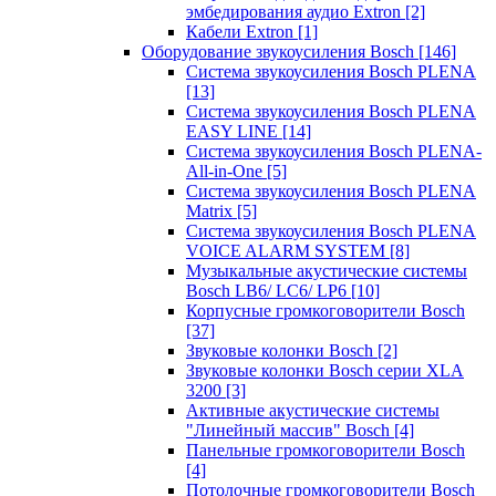
эмбедирования аудио Extron
[2]
Кабели Extron
[1]
Оборудование звукоусиления Bosch
[146]
Система звукоусиления Bosch PLENA
[13]
Система звукоусиления Bosch PLENA
EASY LINE
[14]
Система звукоусиления Bosch PLENA-
All-in-One
[5]
Система звукоусиления Bosch PLENA
Matrix
[5]
Система звукоусиления Bosch PLENA
VOICE ALARM SYSTEM
[8]
Музыкальные акустические системы
Bosch LB6/ LC6/ LP6
[10]
Корпусные громкоговорители Bosch
[37]
Звуковые колонки Bosch
[2]
Звуковые колонки Bosch серии XLA
3200
[3]
Активные акустические системы
"Линейный массив" Bosch
[4]
Панельные громкоговорители Bosch
[4]
Потолочные громкоговорители Bosch