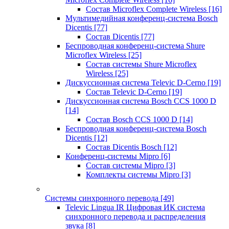
Состав Microflex Complete Wireless
[16]
Мультимедийная конференц-система Bosch
Dicentis
[77]
Состав Dicentis
[77]
Беспроводная конференц-система Shure
Microflex Wireless
[25]
Состав системы Shure Microflex
Wireless
[25]
Дискуссионная система Televic D-Cerno
[19]
Состав Televic D-Cerno
[19]
Дискуссионная система Bosch CCS 1000 D
[14]
Состав Bosch CCS 1000 D
[14]
Беспроводная конференц-система Bosch
Dicentis
[12]
Состав Dicentis Bosch
[12]
Конференц-системы Mipro
[6]
Состав системы Mipro
[3]
Комплекты системы Mipro
[3]
Системы синхронного перевода
[49]
Televic Lingua IR Цифровая ИК система
синхронного перевода и распределения
звука
[8]