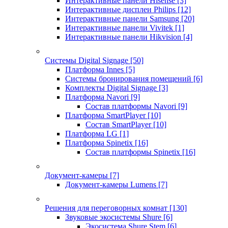
Интерактивные панели Hisense
[3]
Интерактивные дисплеи Philips
[12]
Интерактивные панели Samsung
[20]
Интерактивные панели Vivitek
[1]
Интерактивные панели Hikvision
[4]
Системы Digital Signage
[50]
Платформа Innes
[5]
Системы бронирования помещений
[6]
Комплекты Digital Signage
[3]
Платформа Navori
[9]
Состав платформы Navori
[9]
Платформа SmartPlayer
[10]
Состав SmartPlayer
[10]
Платформа LG
[1]
Платформа Spinetix
[16]
Состав платформы Spinetix
[16]
Документ-камеры
[7]
Документ-камеры Lumens
[7]
Решения для переговорных комнат
[130]
Звуковые экосистемы Shure
[6]
Экосистема Shure Stem
[6]