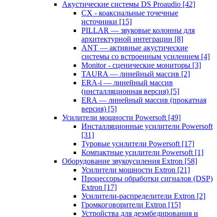
Акустические системы DS Proaudio
[42]
CX - коаксиальные точечные
источники
[15]
PILLAR — звуковые колонны для
архитектурной интеграции
[8]
ANT — активные акустические
системы со встроенным усилением
[4]
Monitor - сценические мониторы
[3]
TAURA — линейный массив
[2]
ERA-i — линейный массив
(инсталляционная версия)
[5]
ERA — линейный массив (прокатная
версия)
[5]
Усилители мощности Powersoft
[49]
Инсталляционные усилители Powersoft
[31]
Туровые усилители Powersoft
[17]
Компактные усилители Powersoft
[1]
Оборудование звукоусиления Extron
[58]
Усилители мощности Extron
[21]
Процессоры обработки сигналов (DSP)
Extron
[17]
Усилители-распределители Extron
[2]
Громкоговорители Extron
[15]
Устройства для деэмбедирования и