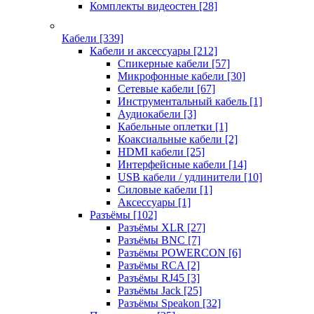
Комплекты видеостен
[28]
Кабели
[339]
Кабели и аксессуары
[212]
Спикерные кабели
[57]
Микрофонные кабели
[30]
Сетевые кабели
[67]
Инструментальный кабель
[1]
Аудиокабели
[3]
Кабельные оплетки
[1]
Коаксиальные кабели
[2]
HDMI кабели
[25]
Интерфейсные кабели
[14]
USB кабели / удлинители
[10]
Силовые кабели
[1]
Аксессуары
[1]
Разъёмы
[102]
Разъёмы XLR
[27]
Разъёмы BNC
[7]
Разъёмы POWERCON
[6]
Разъёмы RCA
[2]
Разъёмы RJ45
[3]
Разъёмы Jack
[25]
Разъёмы Speakon
[32]