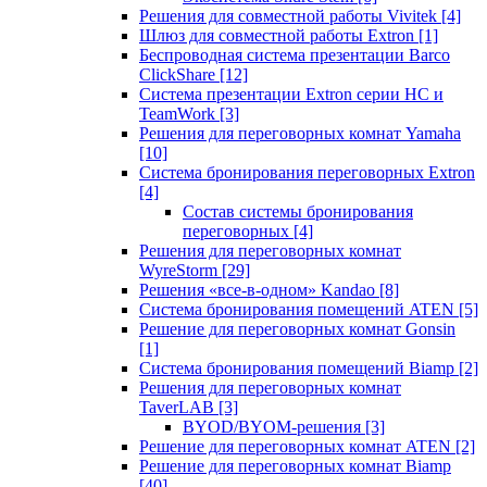
Решения для совместной работы Vivitek
[4]
Шлюз для совместной работы Extron
[1]
Беспроводная система презентации Barco
ClickShare
[12]
Система презентации Extron серии HC и
TeamWork
[3]
Решения для переговорных комнат Yamaha
[10]
Система бронирования переговорных Extron
[4]
Состав системы бронирования
переговорных
[4]
Решения для переговорных комнат
WyreStorm
[29]
Решения «все-в-одном» Kandao
[8]
Система бронирования помещений ATEN
[5]
Решение для переговорных комнат Gonsin
[1]
Система бронирования помещений Biamp
[2]
Решения для переговорных комнат
TaverLAB
[3]
BYOD/BYOM-решения
[3]
Решение для переговорных комнат ATEN
[2]
Решение для переговорных комнат Biamp
[40]