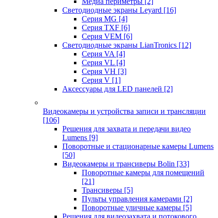
Медиа периметры
[2]
Светодиодные экраны Leyard
[16]
Серия MG
[4]
Серия TXF
[6]
Серия VEM
[6]
Светодиодные экраны LianTronics
[12]
Серия VA
[4]
Серия VL
[4]
Серия VH
[3]
Серия V
[1]
Аксессуары для LED панелей
[2]
Видеокамеры и устройства записи и трансляции
[106]
Решения для захвата и передачи видео
Lumens
[9]
Поворотные и стационарные камеры Lumens
[50]
Видеокамеры и трансиверы Bolin
[33]
Поворотные камеры для помещений
[21]
Трансиверы
[5]
Пульты управления камерами
[2]
Поворотные уличные камеры
[5]
Решения для видеозахвата и потокового