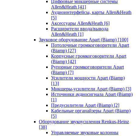
Цифровые микшерные системы
Allen&Heath
[41]
Аудиоинтерфейсы, карты Allen&Heath
[5]
Аксессуары Allen&Heath
[6]
Расширители ввода/вывода
Allen&Heath
[1]
Звуковое оборудование Apart (Biamp)
[100]
Потолочные громкоговорители Apart
(Biamp)
[27]
Корпусные громкоговорители Apart
(Biamp)
[42]
Рупорные громкоговорители Apart
(Biamp)
[7]
Усилители мощности Apart (Biamp)
[13]
Микшеры-усилители Apart (Biamp)
[3]
Источники аудиосигнала Apart (Biamp)
[1]
Предусилители Apart (Biamp)
[2]
Кабельные органайзеры Apart (Biamp)
[5]
Оборудование звукоусиления Renkus-Heinz
[38]
Управляемые звуковые колонны