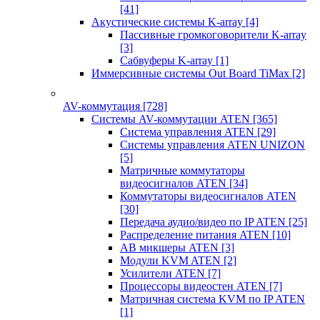
[41]
Акустические системы K-array
[4]
Пассивные громкоговорители K-array
[3]
Сабвуферы K-array
[1]
Иммерсивные системы Out Board TiMax
[2]
AV-коммутация
[728]
Системы AV-коммутации ATEN
[365]
Система управления ATEN
[29]
Системы управления ATEN UNIZON
[5]
Матричные коммутаторы
видеосигналов ATEN
[34]
Коммутаторы видеосигналов ATEN
[30]
Передача аудио/видео по IP ATEN
[25]
Распределение питания ATEN
[10]
АВ микшеры ATEN
[3]
Модули KVM ATEN
[2]
Усилители ATEN
[7]
Процессоры видеостен ATEN
[7]
Матричная система KVM по IP ATEN
[1]