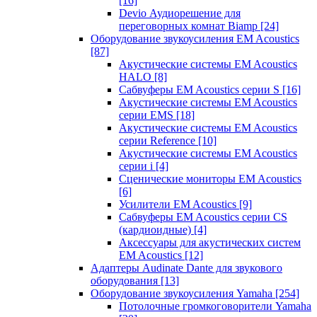
[16]
Devio Аудиорешение для
переговорных комнат Biamp
[24]
Оборудование звукоусиления EM Acoustics
[87]
Акустические системы EM Acoustics
HALO
[8]
Сабвуферы EM Acoustics серии S
[16]
Акустические системы EM Acoustics
серии EMS
[18]
Акустические системы EM Acoustics
серии Reference
[10]
Акустические системы EM Acoustics
серии i
[4]
Сценические мониторы EM Acoustics
[6]
Усилители EM Acoustics
[9]
Сабвуферы EM Acoustics серии CS
(кардиоидные)
[4]
Аксессуары для акустических систем
EM Acoustics
[12]
Адаптеры Audinate Dante для звукового
оборудования
[13]
Оборудование звукоусиления Yamaha
[254]
Потолочные громкоговорители Yamaha