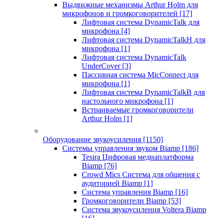
Выдвижные механизмы Arthur Holm для
микрофонов и громкоговорителей
[17]
Лифтовая система DynamicTalk для
микрофона
[4]
Лифтовая система DynamicTalkH для
микрофона
[1]
Лифтовая система DynamicTalk
UnderCover
[3]
Пассивная система MicConnect для
микрофона
[1]
Лифтовая система DynamicTalkB для
настольного микрофона
[1]
Встраиваемые громкоговорители
Arthur Holm
[1]
Оборудование звукоусиления
[1150]
Системы управления звуком Biamp
[186]
Tesira Цифровая медиаплатформа
Biamp
[76]
Crowd Mics Система для общения с
аудиторией Biamp
[1]
Система управления Biamp
[16]
Громкоговорители Biamp
[53]
Система звукоусиления Voltera Biamp