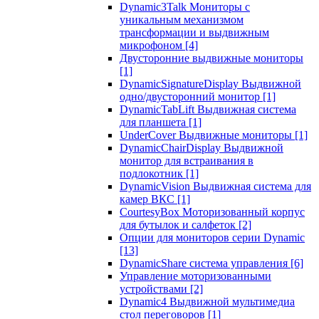
Dynamic3Talk Мониторы с
уникальным механизмом
трансформации и выдвижным
микрофоном
[4]
Двусторонние выдвижные мониторы
[1]
DynamicSignatureDisplay Выдвижной
одно/двусторонний монитор
[1]
DynamicTabLift Выдвижная система
для планшета
[1]
UnderCover Выдвижные мониторы
[1]
DynamicChairDisplay Выдвижной
монитор для встраивания в
подлокотник
[1]
DynamicVision Выдвижная система для
камер ВКС
[1]
CourtesyBox Моторизованный корпус
для бутылок и салфеток
[2]
Опции для мониторов серии Dynamic
[13]
DynamicShare система управления
[6]
Управление моторизованными
устройствами
[2]
Dynamic4 Выдвижной мультимедиа
стол переговоров
[1]