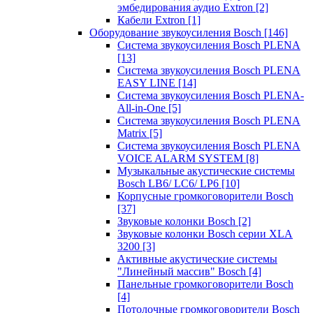
эмбедирования аудио Extron
[2]
Кабели Extron
[1]
Оборудование звукоусиления Bosch
[146]
Система звукоусиления Bosch PLENA
[13]
Система звукоусиления Bosch PLENA
EASY LINE
[14]
Система звукоусиления Bosch PLENA-
All-in-One
[5]
Система звукоусиления Bosch PLENA
Matrix
[5]
Система звукоусиления Bosch PLENA
VOICE ALARM SYSTEM
[8]
Музыкальные акустические системы
Bosch LB6/ LC6/ LP6
[10]
Корпусные громкоговорители Bosch
[37]
Звуковые колонки Bosch
[2]
Звуковые колонки Bosch серии XLA
3200
[3]
Активные акустические системы
"Линейный массив" Bosch
[4]
Панельные громкоговорители Bosch
[4]
Потолочные громкоговорители Bosch