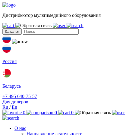
Дистрибьютор мультимедийного оборудования
Каталог
Россия
Беларусь
+7 495 640-75-57
Для дилеров
Ru
/
En
0
0
0
О нас
Направление деятельности