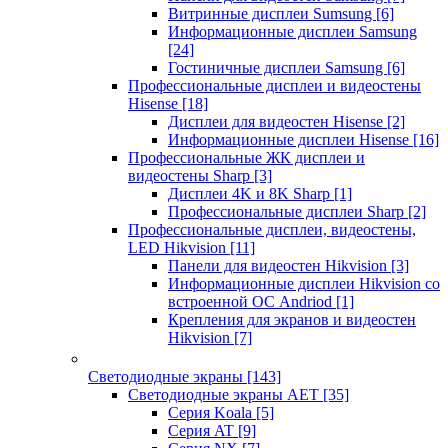
Витринные дисплеи Sumsung
[6]
Информационные дисплеи Samsung
[24]
Гостиничные дисплеи Samsung
[6]
Профессиональные дисплеи и видеостены
Hisense
[18]
Дисплеи для видеостен Hisense
[2]
Информационные дисплеи Hisense
[16]
Профессиональные ЖК дисплеи и
видеостены Sharp
[3]
Дисплеи 4K и 8K Sharp
[1]
Профессиональные дисплеи Sharp
[2]
Профессиональные дисплеи, видеостены,
LED Hikvision
[11]
Панели для видеостен Hikvision
[3]
Информационные дисплеи Hikvision со
встроенной ОС Andriod
[1]
Крепления для экранов и видеостен
Hikvision
[7]
Светодиодные экраны
[143]
Светодиодные экраны AET
[35]
Cерия Koala
[5]
Серия AT
[9]