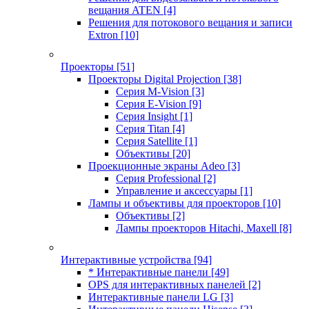
вещания ATEN
[4]
Решения для потокового вещания и записи
Extron
[10]
Проекторы
[51]
Проекторы Digital Projection
[38]
Серия M-Vision
[3]
Серия E-Vision
[9]
Серия Insight
[1]
Серия Titan
[4]
Серия Satellite
[1]
Объективы
[20]
Проекционные экраны Adeo
[3]
Серия Professional
[2]
Управление и аксессуары
[1]
Лампы и объективы для проекторов
[10]
Объективы
[2]
Лампы проекторов Hitachi, Maxell
[8]
Интерактивные устройства
[94]
* Интерактивные панели
[49]
OPS для интерактивных панелей
[2]
Интерактивные панели LG
[3]