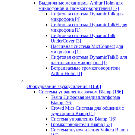
Выдвижные механизмы Arthur Holm для
микрофонов и громкоговорителей
[17]
Лифтовая система DynamicTalk для
микрофона
[4]
Лифтовая система DynamicTalkH для
микрофона
[1]
Лифтовая система DynamicTalk
UnderCover
[3]
Пассивная система MicConnect для
микрофона
[1]
Лифтовая система DynamicTalkB для
настольного микрофона
[1]
Встраиваемые громкоговорители
Arthur Holm
[1]
Оборудование звукоусиления
[1150]
Системы управления звуком Biamp
[186]
Tesira Цифровая медиаплатформа
Biamp
[76]
Crowd Mics Система для общения с
аудиторией Biamp
[1]
Система управления Biamp
[16]
Громкоговорители Biamp
[53]
Система звукоусиления Voltera Biamp