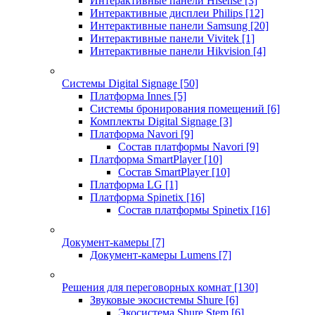
Интерактивные панели Hisense
[3]
Интерактивные дисплеи Philips
[12]
Интерактивные панели Samsung
[20]
Интерактивные панели Vivitek
[1]
Интерактивные панели Hikvision
[4]
Системы Digital Signage
[50]
Платформа Innes
[5]
Системы бронирования помещений
[6]
Комплекты Digital Signage
[3]
Платформа Navori
[9]
Состав платформы Navori
[9]
Платформа SmartPlayer
[10]
Состав SmartPlayer
[10]
Платформа LG
[1]
Платформа Spinetix
[16]
Состав платформы Spinetix
[16]
Документ-камеры
[7]
Документ-камеры Lumens
[7]
Решения для переговорных комнат
[130]
Звуковые экосистемы Shure
[6]
Экосистема Shure Stem
[6]