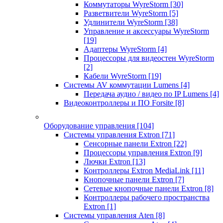
Коммутаторы WyreStorm
[30]
Разветвители WyreStorm
[5]
Удлинители WyreStorm
[38]
Управление и аксессуары WyreStorm
[19]
Адаптеры WyreStorm
[4]
Процессоры для видеостен WyreStorm
[2]
Кабели WyreStorm
[19]
Системы AV коммутации Lumens
[4]
Передача аудио / видео по IP Lumens
[4]
Видеоконтроллеры и ПО Forsite
[8]
Оборудование управления
[104]
Системы управления Extron
[71]
Сенсорные панели Extron
[22]
Процессоры управления Extron
[9]
Лючки Extron
[13]
Контроллеры Extron MediaLink
[11]
Кнопочные панели Extron
[7]
Сетевые кнопочные панели Extron
[8]
Контроллеры рабочего пространства
Extron
[1]
Системы управления Aten
[8]