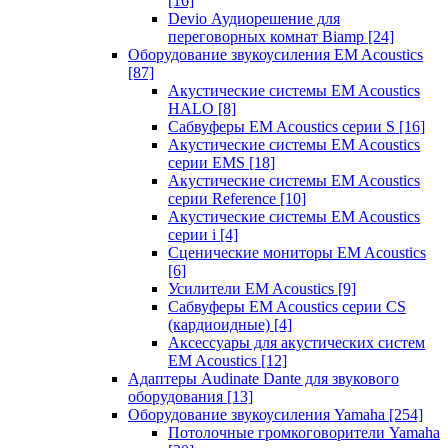
[16]
Devio Аудиорешение для
переговорных комнат Biamp
[24]
Оборудование звукоусиления EM Acoustics
[87]
Акустические системы EM Acoustics
HALO
[8]
Сабвуферы EM Acoustics серии S
[16]
Акустические системы EM Acoustics
серии EMS
[18]
Акустические системы EM Acoustics
серии Reference
[10]
Акустические системы EM Acoustics
серии i
[4]
Сценические мониторы EM Acoustics
[6]
Усилители EM Acoustics
[9]
Сабвуферы EM Acoustics серии CS
(кардиоидные)
[4]
Аксессуары для акустических систем
EM Acoustics
[12]
Адаптеры Audinate Dante для звукового
оборудования
[13]
Оборудование звукоусиления Yamaha
[254]
Потолочные громкоговорители Yamaha