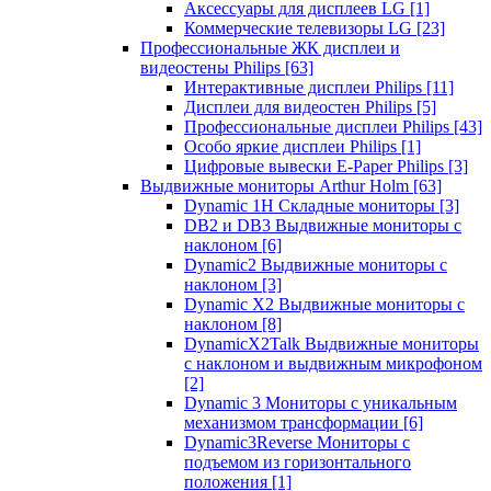
Аксессуары для дисплеев LG
[1]
Коммерческие телевизоры LG
[23]
Профессиональные ЖК дисплеи и
видеостены Philips
[63]
Интерактивные дисплеи Philips
[11]
Дисплеи для видеостен Philips
[5]
Профессиональные дисплеи Philips
[43]
Особо яркие дисплеи Philips
[1]
Цифровые вывески E-Paper Philips
[3]
Выдвижные мониторы Arthur Holm
[63]
Dynamic 1Н Складные мониторы
[3]
DB2 и DB3 Выдвижные мониторы с
наклоном
[6]
Dynamic2 Выдвижные мониторы с
наклоном
[3]
Dynamic X2 Выдвижные мониторы с
наклоном
[8]
DynamicX2Talk Выдвижные мониторы
с наклоном и выдвижным микрофоном
[2]
Dynamic 3 Мониторы с уникальным
механизмом трансформации
[6]
Dynamic3Reverse Мониторы с
подъемом из горизонтального
положения
[1]