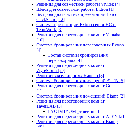
Решения для совместной работы Vivitek
[4]
Шлюз для совместной работы Extron
[1]
Беспроводная система презентации Barco
ClickShare
[12]
Система презентации Extron серии HC и
TeamWork
[3]
Решения для переговорных комнат Yamaha
[10]
Система бронирования переговорных Extron
[4]
Состав системы бронирования
переговорных
[4]
Решения для переговорных комнат
WyreStorm
[29]
Решения «все-в-одном» Kandao
[8]
Система бронирования помещений ATEN
[5]
Решение для переговорных комнат Gonsin
[1]
Система бронирования помещений Biamp
[2]
Решения для переговорных комнат
TaverLAB
[3]
BYOD/BYOM-решения
[3]
Решение для переговорных комнат ATEN
[2]
Решение для переговорных комнат Biamp
[40]