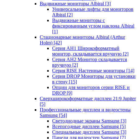
Выдвижные мониторы Albiral
[3]
Универсальные лифты для мониторов
Albiral
[2]
Выдвижные мониторы с
фиксированным углом наклона Albiral
[1]
Стационарные мониторы Albiral (Arthur
Holm)
[42]
Серия AH1 Широкоформатный
монитор, складывается вручную
[2]
Серия AH2 Монитор складывается
вручную
[2]
Серия RISE Настенные мониторы
[14]
Серия DROP Мониторы для установки
в стену
[15]
Опции для мониторов серии RISE и
DROP
[9]
Сверхширокоформатные дисплеи 21:9 Jupiter
[5]
Профессиональные дисплеи и видеостены
Samsung
[54]
Светодиодные экраны Samsung
[3]
Всепогодные дисплеи Samsung
[5]
Специальные дисплеи Samsung
[3]
Панели для видеостен Samsung
[7]