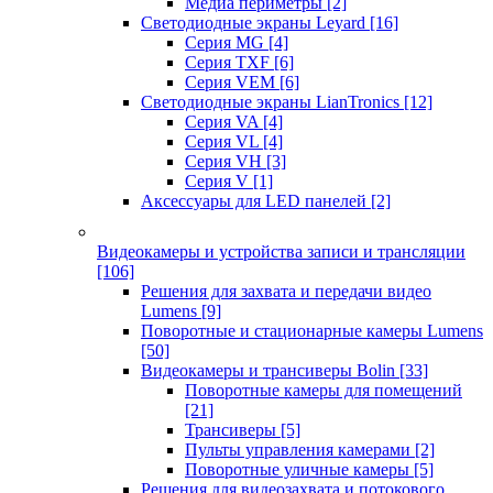
Медиа периметры
[2]
Светодиодные экраны Leyard
[16]
Серия MG
[4]
Серия TXF
[6]
Серия VEM
[6]
Светодиодные экраны LianTronics
[12]
Серия VA
[4]
Серия VL
[4]
Серия VH
[3]
Серия V
[1]
Аксессуары для LED панелей
[2]
Видеокамеры и устройства записи и трансляции
[106]
Решения для захвата и передачи видео
Lumens
[9]
Поворотные и стационарные камеры Lumens
[50]
Видеокамеры и трансиверы Bolin
[33]
Поворотные камеры для помещений
[21]
Трансиверы
[5]
Пульты управления камерами
[2]
Поворотные уличные камеры
[5]
Решения для видеозахвата и потокового