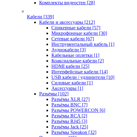
Комплекты видеостен
[28]
Кабели
[339]
Кабели и аксессуары
[212]
Спикерные кабели
[57]
Микрофонные кабели
[30]
Сетевые кабели
[67]
Инструментальный кабель
[1]
Аудиокабели
[3]
Кабельные оплетки
[1]
Коаксиальные кабели
[2]
HDMI кабели
[25]
Интерфейсные кабели
[14]
USB кабели / удлинители
[10]
Силовые кабели
[1]
Аксессуары
[1]
Разъёмы
[102]
Разъёмы XLR
[27]
Разъёмы BNC
[7]
Разъёмы POWERCON
[6]
Разъёмы RCA
[2]
Разъёмы RJ45
[3]
Разъёмы Jack
[25]
Разъёмы Speakon
[32]