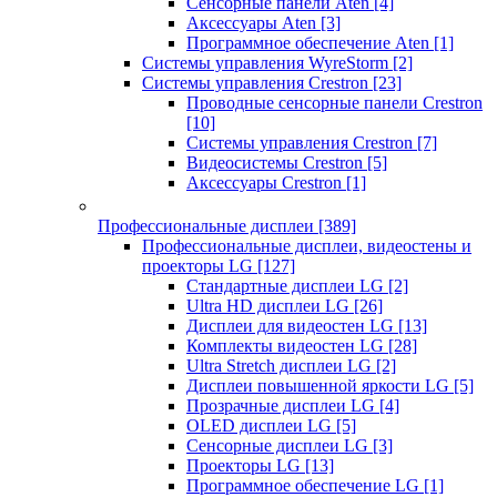
Сенсорные панели Aten
[4]
Аксессуары Aten
[3]
Программное обеспечение Aten
[1]
Системы управления WyreStorm
[2]
Системы управления Crestron
[23]
Проводные сенсорные панели Crestron
[10]
Системы управления Crestron
[7]
Видеосистемы Crestron
[5]
Аксессуары Crestron
[1]
Профессиональные дисплеи
[389]
Профессиональные дисплеи, видеостены и
проекторы LG
[127]
Стандартные дисплеи LG
[2]
Ultra HD дисплеи LG
[26]
Дисплеи для видеостен LG
[13]
Комплекты видеостен LG
[28]
Ultra Stretch дисплеи LG
[2]
Дисплеи повышенной яркости LG
[5]
Прозрачные дисплеи LG
[4]
OLED дисплеи LG
[5]
Сенсорные дисплеи LG
[3]
Проекторы LG
[13]
Программное обеспечение LG
[1]