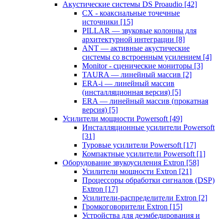
Акустические системы DS Proaudio
[42]
CX - коаксиальные точечные
источники
[15]
PILLAR — звуковые колонны для
архитектурной интеграции
[8]
ANT — активные акустические
системы со встроенным усилением
[4]
Monitor - сценические мониторы
[3]
TAURA — линейный массив
[2]
ERA-i — линейный массив
(инсталляционная версия)
[5]
ERA — линейный массив (прокатная
версия)
[5]
Усилители мощности Powersoft
[49]
Инсталляционные усилители Powersoft
[31]
Туровые усилители Powersoft
[17]
Компактные усилители Powersoft
[1]
Оборудование звукоусиления Extron
[58]
Усилители мощности Extron
[21]
Процессоры обработки сигналов (DSP)
Extron
[17]
Усилители-распределители Extron
[2]
Громкоговорители Extron
[15]
Устройства для деэмбедирования и