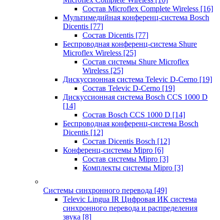
Состав Microflex Complete Wireless
[16]
Мультимедийная конференц-система Bosch
Dicentis
[77]
Состав Dicentis
[77]
Беспроводная конференц-система Shure
Microflex Wireless
[25]
Состав системы Shure Microflex
Wireless
[25]
Дискуссионная система Televic D-Cerno
[19]
Состав Televic D-Cerno
[19]
Дискуссионная система Bosch CCS 1000 D
[14]
Состав Bosch CCS 1000 D
[14]
Беспроводная конференц-система Bosch
Dicentis
[12]
Состав Dicentis Bosch
[12]
Конференц-системы Mipro
[6]
Состав системы Mipro
[3]
Комплекты системы Mipro
[3]
Системы синхронного перевода
[49]
Televic Lingua IR Цифровая ИК система
синхронного перевода и распределения
звука
[8]