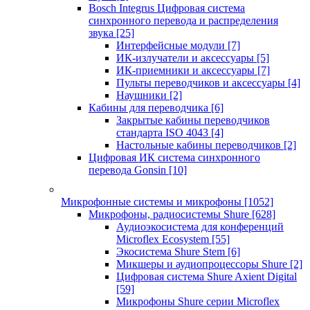
Bosch Integrus Цифровая система
синхронного перевода и распределения
звука
[25]
Интерфейсные модули
[7]
ИК-излучатели и аксессуары
[5]
ИК-приемники и аксессуары
[7]
Пульты переводчиков и аксессуары
[4]
Наушники
[2]
Кабины для переводчика
[6]
Закрытые кабины переводчиков
стандарта ISO 4043
[4]
Настольные кабины переводчиков
[2]
Цифровая ИК система синхронного
перевода Gonsin
[10]
Микрофонные системы и микрофоны
[1052]
Микрофоны, радиосистемы Shure
[628]
Аудиоэкосистема для конференций
Microflex Ecosystem
[55]
Экосистема Shure Stem
[6]
Микшеры и аудиопроцессоры Shure
[2]
Цифровая система Shure Axient Digital
[59]
Микрофоны Shure серии Microflex