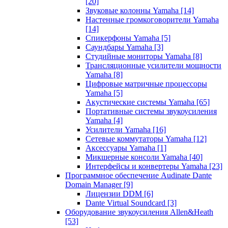
[20]
Звуковые колонны Yamaha
[14]
Настенные громкоговорители Yamaha
[14]
Спикерфоны Yamaha
[5]
Саундбары Yamaha
[3]
Студийные мониторы Yamaha
[8]
Трансляционные усилители мощности
Yamaha
[8]
Цифровые матричные процессоры
Yamaha
[5]
Акустические системы Yamaha
[65]
Портативные системы звукоусиления
Yamaha
[4]
Усилители Yamaha
[16]
Сетевые коммутаторы Yamaha
[12]
Аксессуары Yamaha
[1]
Микшерные консоли Yamaha
[40]
Интерфейсы и конвертеры Yamaha
[23]
Программное обеспечение Audinate Dante
Domain Manager
[9]
Лицензии DDM
[6]
Dante Virtual Soundcard
[3]
Оборудование звукоусиления Allen&Heath
[53]