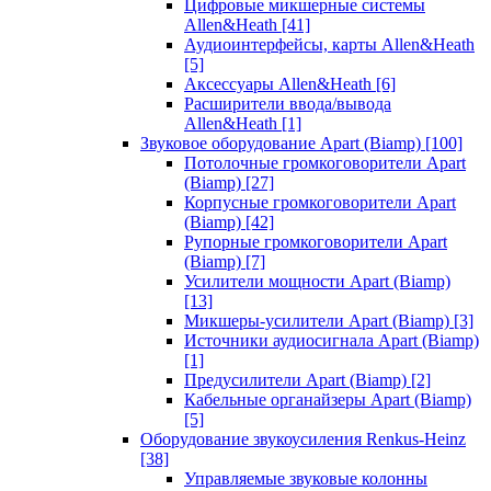
Цифровые микшерные системы
Allen&Heath
[41]
Аудиоинтерфейсы, карты Allen&Heath
[5]
Аксессуары Allen&Heath
[6]
Расширители ввода/вывода
Allen&Heath
[1]
Звуковое оборудование Apart (Biamp)
[100]
Потолочные громкоговорители Apart
(Biamp)
[27]
Корпусные громкоговорители Apart
(Biamp)
[42]
Рупорные громкоговорители Apart
(Biamp)
[7]
Усилители мощности Apart (Biamp)
[13]
Микшеры-усилители Apart (Biamp)
[3]
Источники аудиосигнала Apart (Biamp)
[1]
Предусилители Apart (Biamp)
[2]
Кабельные органайзеры Apart (Biamp)
[5]
Оборудование звукоусиления Renkus-Heinz
[38]
Управляемые звуковые колонны