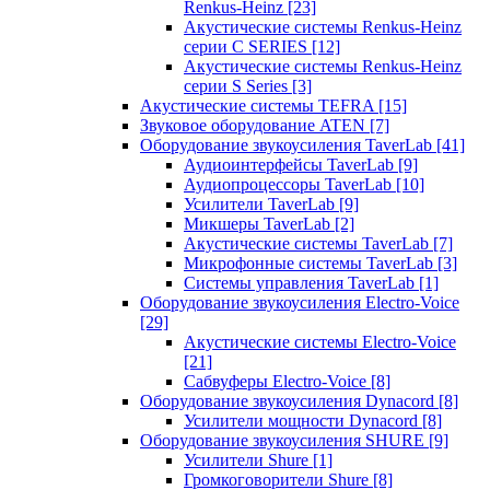
Renkus-Heinz
[23]
Акустические системы Renkus-Heinz
серии C SERIES
[12]
Акустические системы Renkus-Heinz
серии S Series
[3]
Акустические системы TEFRA
[15]
Звуковое оборудование ATEN
[7]
Оборудование звукоусиления TaverLab
[41]
Аудиоинтерфейсы TaverLab
[9]
Аудиопроцессоры TaverLab
[10]
Усилители TaverLab
[9]
Микшеры TaverLab
[2]
Акустические системы TaverLab
[7]
Микрофонные системы TaverLab
[3]
Системы управления TaverLab
[1]
Оборудование звукоусиления Electro-Voice
[29]
Акустические системы Electro-Voice
[21]
Сабвуферы Electro-Voice
[8]
Оборудование звукоусиления Dynacord
[8]
Усилители мощности Dynacord
[8]
Оборудование звукоусиления SHURE
[9]
Усилители Shure
[1]
Громкоговорители Shure
[8]