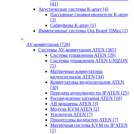
[41]
Акустические системы K-array
[4]
Пассивные громкоговорители K-array
[3]
Сабвуферы K-array
[1]
Иммерсивные системы Out Board TiMax
[2]
AV-коммутация
[728]
Системы AV-коммутации ATEN
[365]
Система управления ATEN
[29]
Системы управления ATEN UNIZON
[5]
Матричные коммутаторы
видеосигналов ATEN
[34]
Коммутаторы видеосигналов ATEN
[30]
Передача аудио/видео по IP ATEN
[25]
Распределение питания ATEN
[10]
АВ микшеры ATEN
[3]
Модули KVM ATEN
[2]
Усилители ATEN
[7]
Процессоры видеостен ATEN
[7]
Матричная система KVM по IP ATEN
[1]