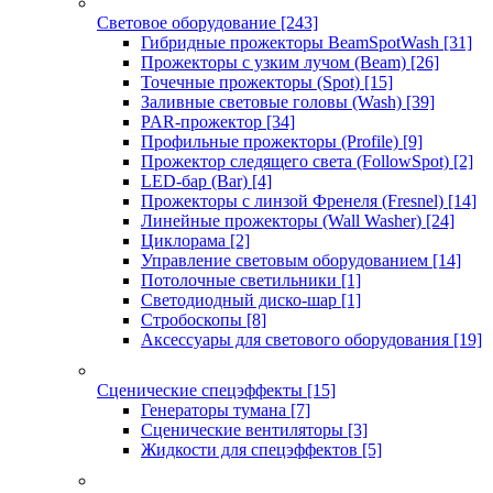
Световое оборудование
[243]
Гибридные прожекторы BeamSpotWash
[31]
Прожекторы с узким лучом (Beam)
[26]
Точечные прожекторы (Spot)
[15]
Заливные световые головы (Wash)
[39]
PAR-прожектор
[34]
Профильные прожекторы (Profile)
[9]
Прожектор следящего света (FollowSpot)
[2]
LED-бар (Bar)
[4]
Прожекторы с линзой Френеля (Fresnel)
[14]
Линейные прожекторы (Wall Washer)
[24]
Циклорама
[2]
Управление световым оборудованием
[14]
Потолочные светильники
[1]
Светодиодный диско-шар
[1]
Стробоскопы
[8]
Аксессуары для светового оборудования
[19]
Сценические спецэффекты
[15]
Генераторы тумана
[7]
Сценические вентиляторы
[3]
Жидкости для спецэффектов
[5]