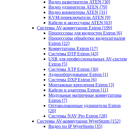
Видео разветвители ATEN
[30]
Видео удлинители ATEN
[79]
Видео конвертеры ATEN
[31]
KVM-переключатели ATEN
[9]
Кабели и аксессуары ATEN
[63]
Системы AV-коммутации Extron
[199]
Процессоры для видеостен Extron
[6]
Процессоры обработки видеосигналов
Extron
[22]
Коммутаторы Extron
[17]
Системы DTP Extron
[43]
USB для профессиональных AV-систем
Extron
[5]
Системы XTP Extron
[30]
Аудиооборудование Extron
[1]
Системы DXP Extron
[6]
Монтажные крепления Extron
[3]
Кабели и адаптеры Extron
[11]
Модульные матричные коммутаторы
Extron
[7]
Оптоволоконные удлинители Extron
[20]
Системы NAV Pro Extron
[28]
Системы AV-коммутации WyreStorm
[152]
Видео по IP WyreStorm
[35]