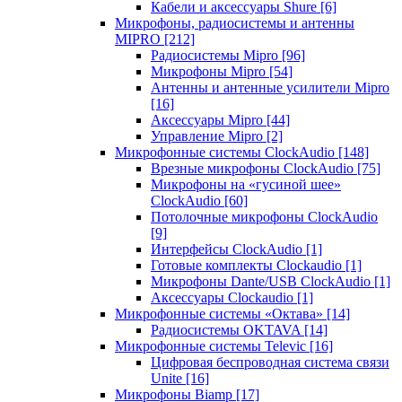
Кабели и аксессуары Shure
[6]
Микрофоны, радиосистемы и антенны
MIPRO
[212]
Радиосистемы Mipro
[96]
Микрофоны Mipro
[54]
Антенны и антенные усилители Mipro
[16]
Аксессуары Mipro
[44]
Управление Mipro
[2]
Микрофонные системы ClockAudio
[148]
Врезные микрофоны ClockAudio
[75]
Микрофоны на «гусиной шее»
ClockAudio
[60]
Потолочные микрофоны ClockAudio
[9]
Интерфейсы ClockAudio
[1]
Готовые комплекты Clockaudio
[1]
Микрофоны Dante/USB ClockAudio
[1]
Аксессуары Clockaudio
[1]
Микрофонные системы «Октава»
[14]
Радиосистемы OKTAVA
[14]
Микрофонные системы Televic
[16]
Цифровая беспроводная система связи
Unite
[16]
Микрофоны Biamp
[17]