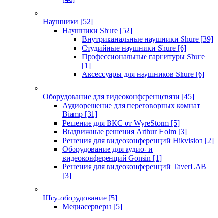
Наушники
[52]
Наушники Shure
[52]
Внутриканальные наушники Shure
[39]
Студийные наушники Shure
[6]
Профессиональные гарнитуры Shure
[1]
Аксессуары для наушников Shure
[6]
Оборудование для видеоконференцсвязи
[45]
Аудиорешение для переговорных комнат
Biamp
[31]
Решение для ВКС от WyreStorm
[5]
Выдвижные решения Arthur Holm
[3]
Решения для видеоконференций Hikvision
[2]
Оборудование для аудио- и
видеоконференций Gonsin
[1]
Решения для видеоконференций TaverLAB
[3]
Шоу-оборудование
[5]
Медиасерверы
[5]