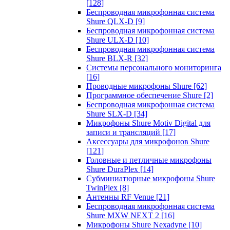
[128]
Беспроводная микрофонная система
Shure QLX-D
[9]
Беспроводная микрофонная система
Shure ULX-D
[10]
Беспроводная микрофонная система
Shure BLX-R
[32]
Системы персонального мониторинга
[16]
Проводные микрофоны Shure
[62]
Программное обеспечение Shure
[2]
Беспроводная микрофонная система
Shure SLX-D
[34]
Микрофоны Shure Motiv Digital для
записи и трансляций
[17]
Аксессуары для микрофонов Shure
[121]
Головные и петличные микрофоны
Shure DuraPlex
[14]
Субминиатюрные микрофоны Shure
TwinPlex
[8]
Антенны RF Venue
[21]
Беспроводная микрофонная система
Shure MXW NEXT 2
[16]
Микрофоны Shure Nexadyne
[10]