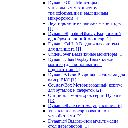
Dynamic3Talk Мониторы с
уникальным механизмом
трансформации и выдвижным
микрофоном
[4]
Двусторонние выдвижные мониторы
[1]
DynamicSignatureDisplay Выдвижной
одно/двусторонний монитор
[1]
DynamicTabLift Выдвижная система
для планшета
[1]
UnderCover Выдвижные мониторы
[1]
DynamicChairDisplay Выдвижной
монитор для встраивания в
подлокотник
[1]
DynamicVision Выдвижная система для
камер ВКС
[1]
CourtesyBox Моторизованный корпус
для бутылок и салфеток
[2]
Опции для мониторов серии Dynamic
[13]
DynamicShare система управления
[6]
Управление моторизованными
устройствами
[2]
Dynamic4 Выдвижной мультимедиа
стол переговоров
[1]