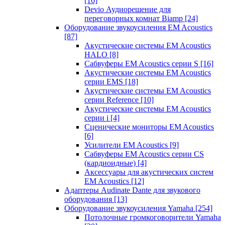
[16]
Devio Аудиорешение для
переговорных комнат Biamp
[24]
Оборудование звукоусиления EM Acoustics
[87]
Акустические системы EM Acoustics
HALO
[8]
Сабвуферы EM Acoustics серии S
[16]
Акустические системы EM Acoustics
серии EMS
[18]
Акустические системы EM Acoustics
серии Reference
[10]
Акустические системы EM Acoustics
серии i
[4]
Сценические мониторы EM Acoustics
[6]
Усилители EM Acoustics
[9]
Сабвуферы EM Acoustics серии CS
(кардиоидные)
[4]
Аксессуары для акустических систем
EM Acoustics
[12]
Адаптеры Audinate Dante для звукового
оборудования
[13]
Оборудование звукоусиления Yamaha
[254]
Потолочные громкоговорители Yamaha