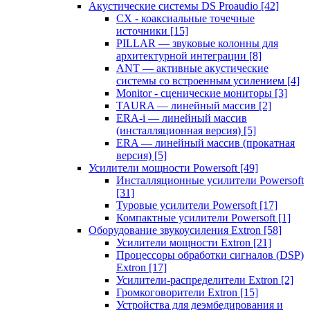
Акустические системы DS Proaudio
[42]
CX - коаксиальные точечные
источники
[15]
PILLAR — звуковые колонны для
архитектурной интеграции
[8]
ANT — активные акустические
системы со встроенным усилением
[4]
Monitor - сценические мониторы
[3]
TAURA — линейный массив
[2]
ERA-i — линейный массив
(инсталляционная версия)
[5]
ERA — линейный массив (прокатная
версия)
[5]
Усилители мощности Powersoft
[49]
Инсталляционные усилители Powersoft
[31]
Туровые усилители Powersoft
[17]
Компактные усилители Powersoft
[1]
Оборудование звукоусиления Extron
[58]
Усилители мощности Extron
[21]
Процессоры обработки сигналов (DSP)
Extron
[17]
Усилители-распределители Extron
[2]
Громкоговорители Extron
[15]
Устройства для деэмбедирования и