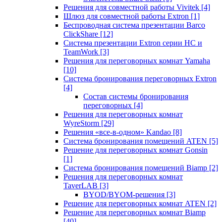
Решения для совместной работы Vivitek
[4]
Шлюз для совместной работы Extron
[1]
Беспроводная система презентации Barco
ClickShare
[12]
Система презентации Extron серии HC и
TeamWork
[3]
Решения для переговорных комнат Yamaha
[10]
Система бронирования переговорных Extron
[4]
Состав системы бронирования
переговорных
[4]
Решения для переговорных комнат
WyreStorm
[29]
Решения «все-в-одном» Kandao
[8]
Система бронирования помещений ATEN
[5]
Решение для переговорных комнат Gonsin
[1]
Система бронирования помещений Biamp
[2]
Решения для переговорных комнат
TaverLAB
[3]
BYOD/BYOM-решения
[3]
Решение для переговорных комнат ATEN
[2]
Решение для переговорных комнат Biamp
[40]