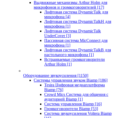
Выдвижные механизмы Arthur Holm для
микрофонов и громкоговорителей
[17]
Лифтовая система DynamicTalk для
микрофона
[4]
Лифтовая система DynamicTalkH для
микрофона
[1]
Лифтовая система DynamicTalk
UnderCover
[3]
Пассивная система MicConnect для
микрофона
[1]
Лифтовая система DynamicTalkB для
настольного микрофона
[1]
Встраиваемые громкоговорители
Arthur Holm
[1]
Оборудование звукоусиления
[1150]
Системы управления звуком Biamp
[186]
Tesira Цифровая медиаплатформа
Biamp
[76]
Crowd Mics Система для общения с
аудиторией Biamp
[1]
Система управления Biamp
[16]
Громкоговорители Biamp
[53]
Система звукоусиления Voltera Biamp