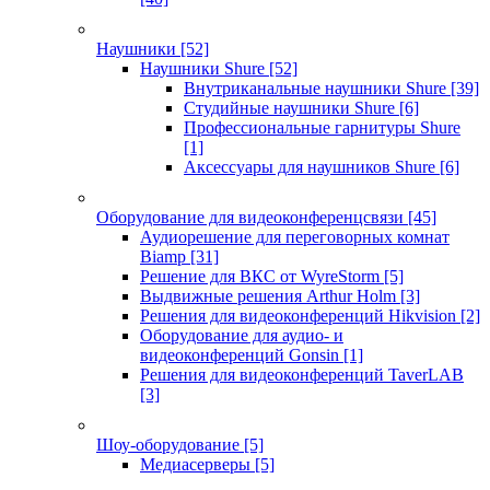
Наушники
[52]
Наушники Shure
[52]
Внутриканальные наушники Shure
[39]
Студийные наушники Shure
[6]
Профессиональные гарнитуры Shure
[1]
Аксессуары для наушников Shure
[6]
Оборудование для видеоконференцсвязи
[45]
Аудиорешение для переговорных комнат
Biamp
[31]
Решение для ВКС от WyreStorm
[5]
Выдвижные решения Arthur Holm
[3]
Решения для видеоконференций Hikvision
[2]
Оборудование для аудио- и
видеоконференций Gonsin
[1]
Решения для видеоконференций TaverLAB
[3]
Шоу-оборудование
[5]
Медиасерверы
[5]