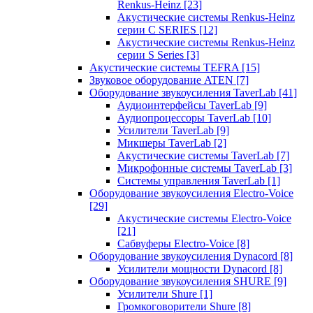
Renkus-Heinz
[23]
Акустические системы Renkus-Heinz
серии C SERIES
[12]
Акустические системы Renkus-Heinz
серии S Series
[3]
Акустические системы TEFRA
[15]
Звуковое оборудование ATEN
[7]
Оборудование звукоусиления TaverLab
[41]
Аудиоинтерфейсы TaverLab
[9]
Аудиопроцессоры TaverLab
[10]
Усилители TaverLab
[9]
Микшеры TaverLab
[2]
Акустические системы TaverLab
[7]
Микрофонные системы TaverLab
[3]
Системы управления TaverLab
[1]
Оборудование звукоусиления Electro-Voice
[29]
Акустические системы Electro-Voice
[21]
Сабвуферы Electro-Voice
[8]
Оборудование звукоусиления Dynacord
[8]
Усилители мощности Dynacord
[8]
Оборудование звукоусиления SHURE
[9]
Усилители Shure
[1]
Громкоговорители Shure
[8]