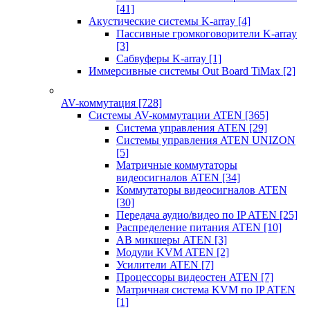
[41]
Акустические системы K-array
[4]
Пассивные громкоговорители K-array
[3]
Сабвуферы K-array
[1]
Иммерсивные системы Out Board TiMax
[2]
AV-коммутация
[728]
Системы AV-коммутации ATEN
[365]
Система управления ATEN
[29]
Системы управления ATEN UNIZON
[5]
Матричные коммутаторы
видеосигналов ATEN
[34]
Коммутаторы видеосигналов ATEN
[30]
Передача аудио/видео по IP ATEN
[25]
Распределение питания ATEN
[10]
АВ микшеры ATEN
[3]
Модули KVM ATEN
[2]
Усилители ATEN
[7]
Процессоры видеостен ATEN
[7]
Матричная система KVM по IP ATEN
[1]