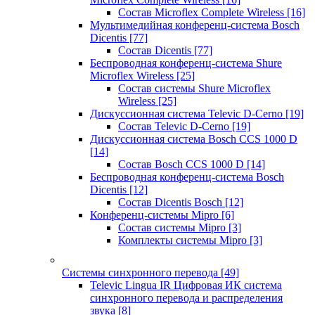
Состав Microflex Complete Wireless
[16]
Мультимедийная конференц-система Bosch
Dicentis
[77]
Состав Dicentis
[77]
Беспроводная конференц-система Shure
Microflex Wireless
[25]
Состав системы Shure Microflex
Wireless
[25]
Дискуссионная система Televic D-Cerno
[19]
Состав Televic D-Cerno
[19]
Дискуссионная система Bosch CCS 1000 D
[14]
Состав Bosch CCS 1000 D
[14]
Беспроводная конференц-система Bosch
Dicentis
[12]
Состав Dicentis Bosch
[12]
Конференц-системы Mipro
[6]
Состав системы Mipro
[3]
Комплекты системы Mipro
[3]
Системы синхронного перевода
[49]
Televic Lingua IR Цифровая ИК система
синхронного перевода и распределения
звука
[8]