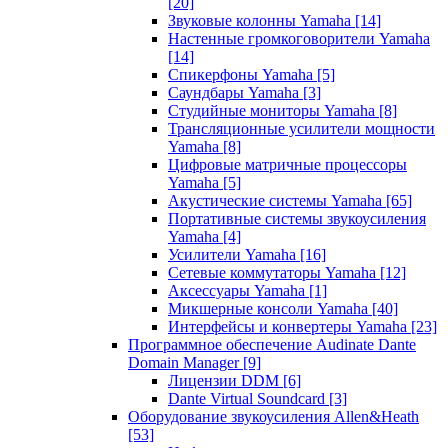
[20]
Звуковые колонны Yamaha
[14]
Настенные громкоговорители Yamaha
[14]
Спикерфоны Yamaha
[5]
Саундбары Yamaha
[3]
Студийные мониторы Yamaha
[8]
Трансляционные усилители мощности
Yamaha
[8]
Цифровые матричные процессоры
Yamaha
[5]
Акустические системы Yamaha
[65]
Портативные системы звукоусиления
Yamaha
[4]
Усилители Yamaha
[16]
Сетевые коммутаторы Yamaha
[12]
Аксессуары Yamaha
[1]
Микшерные консоли Yamaha
[40]
Интерфейсы и конвертеры Yamaha
[23]
Программное обеспечение Audinate Dante
Domain Manager
[9]
Лицензии DDM
[6]
Dante Virtual Soundcard
[3]
Оборудование звукоусиления Allen&Heath
[53]