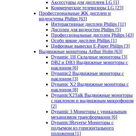
Аксессуары для дисплеев LG
[1]
Коммерческие телевизоры LG
[23]
Профессиональные ЖК дисплеи и
видеостены Philips
[63]
Интерактивные дисплеи Philips
[11]
Дисплеи для видеостен Philips
[5]
Профессиональные дисплеи Philips
[43]
Особо яркие дисплеи Philips
[1]
Цифровые вывески E-Paper Philips
[3]
Выдвижные мониторы Arthur Holm
[63]
Dynamic 1Н Складные мониторы
[3]
DB2 и DB3 Выдвижные мониторы с
наклоном
[6]
Dynamic2 Выдвижные мониторы с
наклоном
[3]
Dynamic X2 Выдвижные мониторы с
наклоном
[8]
DynamicX2Talk Выдвижные мониторы
с наклоном и выдвижным микрофоном
[2]
Dynamic 3 Мониторы с уникальным
механизмом трансформации
[6]
Dynamic3Reverse Мониторы с
подъемом из горизонтального
положения
[1]