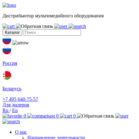
Дистрибьютор мультимедийного оборудования
Каталог
Россия
Беларусь
+7 495 640-75-57
Для дилеров
Ru
/
En
0
0
0
О нас
Направление деятельности