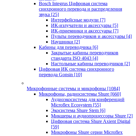
Bosch Integrus Цифровая система
синхронного перевода и распределения
звука
[25]
Интерфейсные модули
[7]
ИК-излучатели и аксессуары
[5]
ИК-приемники и аксессуары
[7]
Пульты переводчиков и аксессуары
[4]
Наушники
[2]
Кабины для переводчика
[6]
Закрытые кабины переводчиков
стандарта ISO 4043
[4]
Настольные кабины переводчиков
[2]
Цифровая ИК система синхронного
перевода Gonsin
[10]
Микрофонные системы и микрофоны
[1084]
Микрофоны, радиосистемы Shure
[660]
Аудиоэкосистема для конференций
Microflex Ecosystem
[55]
Экосистема Shure Stem
[6]
Микшеры и аудиопроцессоры Shure
[2]
Цифровая система Shure Axient Digital
[59]
Микрофоны Shure серии Microflex