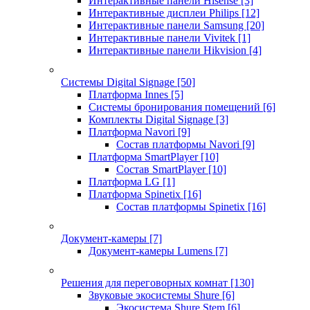
Интерактивные панели Hisense
[3]
Интерактивные дисплеи Philips
[12]
Интерактивные панели Samsung
[20]
Интерактивные панели Vivitek
[1]
Интерактивные панели Hikvision
[4]
Системы Digital Signage
[50]
Платформа Innes
[5]
Системы бронирования помещений
[6]
Комплекты Digital Signage
[3]
Платформа Navori
[9]
Состав платформы Navori
[9]
Платформа SmartPlayer
[10]
Состав SmartPlayer
[10]
Платформа LG
[1]
Платформа Spinetix
[16]
Состав платформы Spinetix
[16]
Документ-камеры
[7]
Документ-камеры Lumens
[7]
Решения для переговорных комнат
[130]
Звуковые экосистемы Shure
[6]
Экосистема Shure Stem
[6]