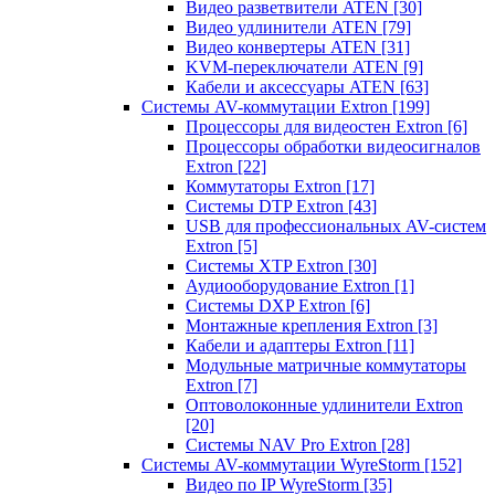
Видео разветвители ATEN
[30]
Видео удлинители ATEN
[79]
Видео конвертеры ATEN
[31]
KVM-переключатели ATEN
[9]
Кабели и аксессуары ATEN
[63]
Системы AV-коммутации Extron
[199]
Процессоры для видеостен Extron
[6]
Процессоры обработки видеосигналов
Extron
[22]
Коммутаторы Extron
[17]
Системы DTP Extron
[43]
USB для профессиональных AV-систем
Extron
[5]
Системы XTP Extron
[30]
Аудиооборудование Extron
[1]
Системы DXP Extron
[6]
Монтажные крепления Extron
[3]
Кабели и адаптеры Extron
[11]
Модульные матричные коммутаторы
Extron
[7]
Оптоволоконные удлинители Extron
[20]
Системы NAV Pro Extron
[28]
Системы AV-коммутации WyreStorm
[152]
Видео по IP WyreStorm
[35]