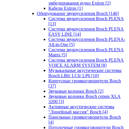
эмбедирования аудио Extron
[2]
Кабели Extron
[1]
Оборудование звукоусиления Bosch
[146]
Система звукоусиления Bosch PLENA
[13]
Система звукоусиления Bosch PLENA
EASY LINE
[14]
Система звукоусиления Bosch PLENA-
All-in-One
[5]
Система звукоусиления Bosch PLENA
Matrix
[5]
Система звукоусиления Bosch PLENA
VOICE ALARM SYSTEM
[8]
Музыкальные акустические системы
Bosch LB6/ LC6/ LP6
[10]
Корпусные громкоговорители Bosch
[37]
Звуковые колонки Bosch
[2]
Звуковые колонки Bosch серии XLA
3200
[3]
Активные акустические системы
"Линейный массив" Bosch
[4]
Панельные громкоговорители Bosch
[4]
Потолочные громкоговорители Bosch