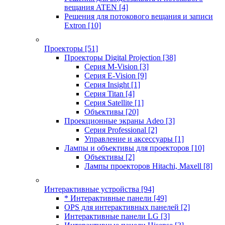
вещания ATEN
[4]
Решения для потокового вещания и записи
Extron
[10]
Проекторы
[51]
Проекторы Digital Projection
[38]
Серия M-Vision
[3]
Серия E-Vision
[9]
Серия Insight
[1]
Серия Titan
[4]
Серия Satellite
[1]
Объективы
[20]
Проекционные экраны Adeo
[3]
Серия Professional
[2]
Управление и аксессуары
[1]
Лампы и объективы для проекторов
[10]
Объективы
[2]
Лампы проекторов Hitachi, Maxell
[8]
Интерактивные устройства
[94]
* Интерактивные панели
[49]
OPS для интерактивных панелей
[2]
Интерактивные панели LG
[3]