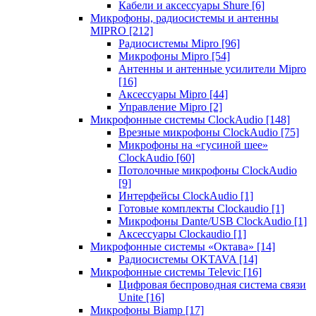
Кабели и аксессуары Shure
[6]
Микрофоны, радиосистемы и антенны
MIPRO
[212]
Радиосистемы Mipro
[96]
Микрофоны Mipro
[54]
Антенны и антенные усилители Mipro
[16]
Аксессуары Mipro
[44]
Управление Mipro
[2]
Микрофонные системы ClockAudio
[148]
Врезные микрофоны ClockAudio
[75]
Микрофоны на «гусиной шее»
ClockAudio
[60]
Потолочные микрофоны ClockAudio
[9]
Интерфейсы ClockAudio
[1]
Готовые комплекты Clockaudio
[1]
Микрофоны Dante/USB ClockAudio
[1]
Аксессуары Clockaudio
[1]
Микрофонные системы «Октава»
[14]
Радиосистемы OKTAVA
[14]
Микрофонные системы Televic
[16]
Цифровая беспроводная система связи
Unite
[16]
Микрофоны Biamp
[17]