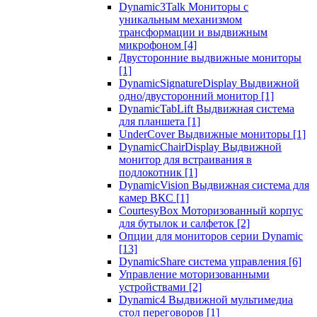
Dynamic3Talk Мониторы с
уникальным механизмом
трансформации и выдвижным
микрофоном
[4]
Двусторонние выдвижные мониторы
[1]
DynamicSignatureDisplay Выдвижной
одно/двусторонний монитор
[1]
DynamicTabLift Выдвижная система
для планшета
[1]
UnderCover Выдвижные мониторы
[1]
DynamicChairDisplay Выдвижной
монитор для встраивания в
подлокотник
[1]
DynamicVision Выдвижная система для
камер ВКС
[1]
CourtesyBox Моторизованный корпус
для бутылок и салфеток
[2]
Опции для мониторов серии Dynamic
[13]
DynamicShare система управления
[6]
Управление моторизованными
устройствами
[2]
Dynamic4 Выдвижной мультимедиа
стол переговоров
[1]