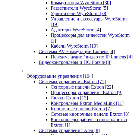
Коммутаторы WyreStorm
[30]
Разветвители WyreStorm
[5]
Удлинители WyreStorm
[38]
Управление и аксессуары WyreStorm
[19]
Адаптеры WyreStorm
[4]
Процессоры для видеостен WyreStorm
[2]
Кабели WyreStorm
[19]
Системы AV коммутации Lumens
[4]
Передача аудио / видео по IP Lumens
[4]
Видеоконтроллеры и ПО Forsite
[8]
Оборудование управления
[104]
Системы управления Extron
[71]
Сенсорные панели Extron
[22]
Процессоры управления Extron
[9]
Лючки Extron
[13]
Контроллеры Extron MediaLink
[11]
Кнопочные панели Extron
[7]
Сетевые кнопочные панели Extron
[8]
Контроллеры рабочего пространства
Extron
[1]
Системы управления Aten
[8]