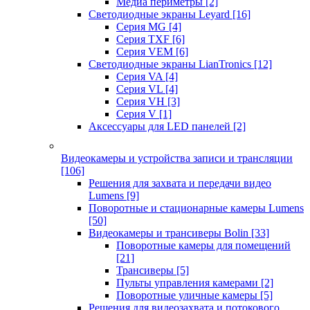
Медиа периметры
[2]
Светодиодные экраны Leyard
[16]
Серия MG
[4]
Серия TXF
[6]
Серия VEM
[6]
Светодиодные экраны LianTronics
[12]
Серия VA
[4]
Серия VL
[4]
Серия VH
[3]
Серия V
[1]
Аксессуары для LED панелей
[2]
Видеокамеры и устройства записи и трансляции
[106]
Решения для захвата и передачи видео
Lumens
[9]
Поворотные и стационарные камеры Lumens
[50]
Видеокамеры и трансиверы Bolin
[33]
Поворотные камеры для помещений
[21]
Трансиверы
[5]
Пульты управления камерами
[2]
Поворотные уличные камеры
[5]
Решения для видеозахвата и потокового