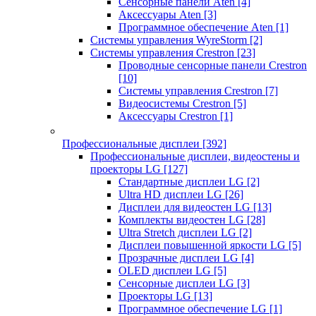
Сенсорные панели Aten
[4]
Аксессуары Aten
[3]
Программное обеспечение Aten
[1]
Системы управления WyreStorm
[2]
Системы управления Crestron
[23]
Проводные сенсорные панели Crestron
[10]
Системы управления Crestron
[7]
Видеосистемы Crestron
[5]
Аксессуары Crestron
[1]
Профессиональные дисплеи
[392]
Профессиональные дисплеи, видеостены и
проекторы LG
[127]
Стандартные дисплеи LG
[2]
Ultra HD дисплеи LG
[26]
Дисплеи для видеостен LG
[13]
Комплекты видеостен LG
[28]
Ultra Stretch дисплеи LG
[2]
Дисплеи повышенной яркости LG
[5]
Прозрачные дисплеи LG
[4]
OLED дисплеи LG
[5]
Сенсорные дисплеи LG
[3]
Проекторы LG
[13]
Программное обеспечение LG
[1]