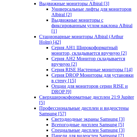
Выдвижные мониторы Albiral
[3]
Универсальные лифты для мониторов
Albiral
[2]
Выдвижные мониторы с
фиксированным углом наклона Albiral
[1]
Стационарные мониторы Albiral (Arthur
Holm)
[42]
Серия AH1 Широкоформатный
монитор, складывается вручную
[2]
Серия AH2 Монитор складывается
вручную
[2]
Серия RISE Настенные мониторы
[14]
Серия DROP Мониторы для установки
в стену
[15]
Опции для мониторов серии RISE и
DROP
[9]
Сверхширокоформатные дисплеи 21:9 Jupiter
[5]
Профессиональные дисплеи и видеостены
Samsung
[57]
Светодиодные экраны Samsung
[3]
Всепогодные дисплеи Samsung
[5]
Специальные дисплеи Samsung
[3]
Панели для видеостен Samsung
[7]