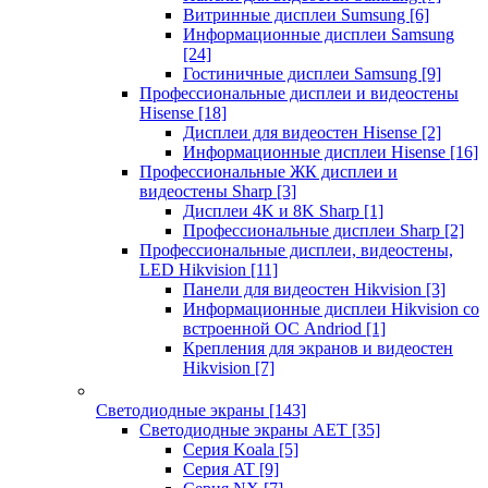
Витринные дисплеи Sumsung
[6]
Информационные дисплеи Samsung
[24]
Гостиничные дисплеи Samsung
[9]
Профессиональные дисплеи и видеостены
Hisense
[18]
Дисплеи для видеостен Hisense
[2]
Информационные дисплеи Hisense
[16]
Профессиональные ЖК дисплеи и
видеостены Sharp
[3]
Дисплеи 4K и 8K Sharp
[1]
Профессиональные дисплеи Sharp
[2]
Профессиональные дисплеи, видеостены,
LED Hikvision
[11]
Панели для видеостен Hikvision
[3]
Информационные дисплеи Hikvision со
встроенной ОС Andriod
[1]
Крепления для экранов и видеостен
Hikvision
[7]
Светодиодные экраны
[143]
Светодиодные экраны AET
[35]
Cерия Koala
[5]
Серия AT
[9]