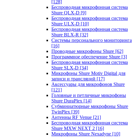
[128]
Беспроводная микрофонная система
Shure QLX-D
[9]
Беспроводная микрофонная система
Shure ULX-D
[10]
Беспроводная микрофонная система
Shure BLX-R
[32]
Системы персонального мониторинга
[16]
Проводные микрофоны Shure
[62]
Программное обеспечение Shure
[3]
Беспроводная микрофонная система
Shure SLX-D
[34]
Микрофоны Shure Motiv Digital для
записи и трансляций
[17]
Аксессуары для микрофонов Shure
[121]
Головные и петличные микрофоны
Shure DuraPlex
[14]
Субминиатюрные микрофоны Shure
TwinPlex
[39]
Антенны RF Venue
[21]
Беспроводная микрофонная система
Shure MXW NEXT 2
[16]
Микрофоны Shure Nexadyne
[10]