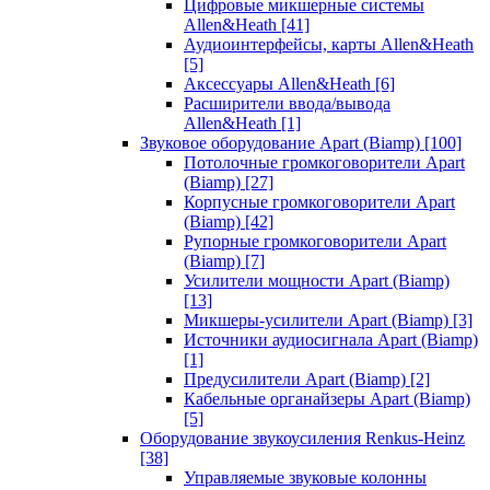
Цифровые микшерные системы
Allen&Heath
[41]
Аудиоинтерфейсы, карты Allen&Heath
[5]
Аксессуары Allen&Heath
[6]
Расширители ввода/вывода
Allen&Heath
[1]
Звуковое оборудование Apart (Biamp)
[100]
Потолочные громкоговорители Apart
(Biamp)
[27]
Корпусные громкоговорители Apart
(Biamp)
[42]
Рупорные громкоговорители Apart
(Biamp)
[7]
Усилители мощности Apart (Biamp)
[13]
Микшеры-усилители Apart (Biamp)
[3]
Источники аудиосигнала Apart (Biamp)
[1]
Предусилители Apart (Biamp)
[2]
Кабельные органайзеры Apart (Biamp)
[5]
Оборудование звукоусиления Renkus-Heinz
[38]
Управляемые звуковые колонны