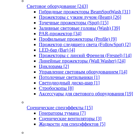
Световое оборудование
[243]
Гибридные прожекторы BeamSpotWash
[31]
Прожекторы с узким лучом (Beam)
[26]
Точечные прожекторы (Spot)
[15]
Заливные световые головы (Wash)
[39]
PAR-прожектор
[34]
Профильные прожекторы (Profile)
[9]
Прожектор следящего света (FollowSpot)
[2]
LED-бар (Bar)
[4]
Прожекторы с линзой Френеля (Fresnel)
[14]
Линейные прожекторы (Wall Washer)
[24]
Циклорама
[2]
Управление световым оборудованием
[14]
Потолочные светильники
[1]
Светодиодный диско-шар
[1]
Стробоскопы
[8]
Аксессуары для светового оборудования
[19]
Сценические спецэффекты
[15]
Генераторы тумана
[7]
Сценические вентиляторы
[3]
Жидкости для спецэффектов
[5]