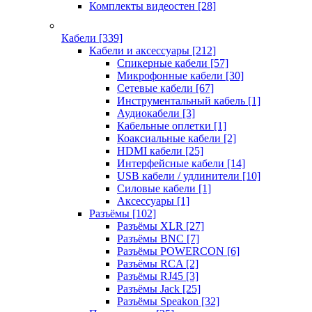
Комплекты видеостен
[28]
Кабели
[339]
Кабели и аксессуары
[212]
Спикерные кабели
[57]
Микрофонные кабели
[30]
Сетевые кабели
[67]
Инструментальный кабель
[1]
Аудиокабели
[3]
Кабельные оплетки
[1]
Коаксиальные кабели
[2]
HDMI кабели
[25]
Интерфейсные кабели
[14]
USB кабели / удлинители
[10]
Силовые кабели
[1]
Аксессуары
[1]
Разъёмы
[102]
Разъёмы XLR
[27]
Разъёмы BNC
[7]
Разъёмы POWERCON
[6]
Разъёмы RCA
[2]
Разъёмы RJ45
[3]
Разъёмы Jack
[25]
Разъёмы Speakon
[32]