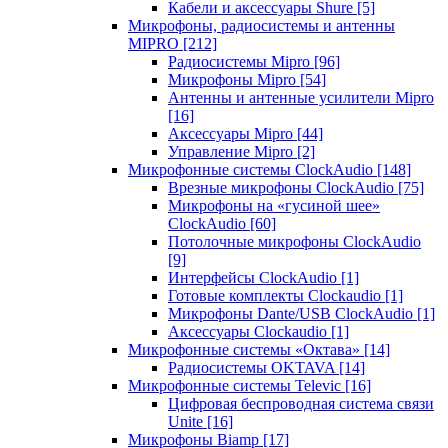
Кабели и аксессуары Shure
[5]
Микрофоны, радиосистемы и антенны
MIPRO
[212]
Радиосистемы Mipro
[96]
Микрофоны Mipro
[54]
Антенны и антенные усилители Mipro
[16]
Аксессуары Mipro
[44]
Управление Mipro
[2]
Микрофонные системы ClockAudio
[148]
Врезные микрофоны ClockAudio
[75]
Микрофоны на «гусиной шее»
ClockAudio
[60]
Потолочные микрофоны ClockAudio
[9]
Интерфейсы ClockAudio
[1]
Готовые комплекты Clockaudio
[1]
Микрофоны Dante/USB ClockAudio
[1]
Аксессуары Clockaudio
[1]
Микрофонные системы «Октава»
[14]
Радиосистемы OKTAVA
[14]
Микрофонные системы Televic
[16]
Цифровая беспроводная система связи
Unite
[16]
Микрофоны Biamp
[17]