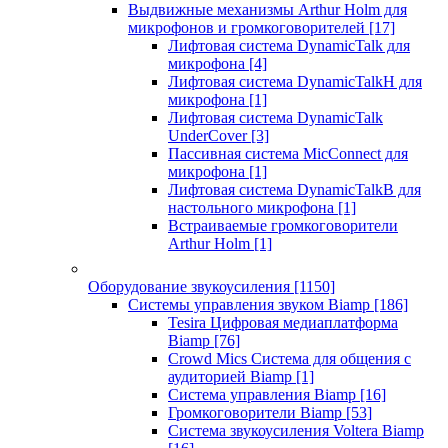
Выдвижные механизмы Arthur Holm для
микрофонов и громкоговорителей
[17]
Лифтовая система DynamicTalk для
микрофона
[4]
Лифтовая система DynamicTalkH для
микрофона
[1]
Лифтовая система DynamicTalk
UnderCover
[3]
Пассивная система MicConnect для
микрофона
[1]
Лифтовая система DynamicTalkB для
настольного микрофона
[1]
Встраиваемые громкоговорители
Arthur Holm
[1]
Оборудование звукоусиления
[1150]
Системы управления звуком Biamp
[186]
Tesira Цифровая медиаплатформа
Biamp
[76]
Crowd Mics Система для общения с
аудиторией Biamp
[1]
Система управления Biamp
[16]
Громкоговорители Biamp
[53]
Система звукоусиления Voltera Biamp