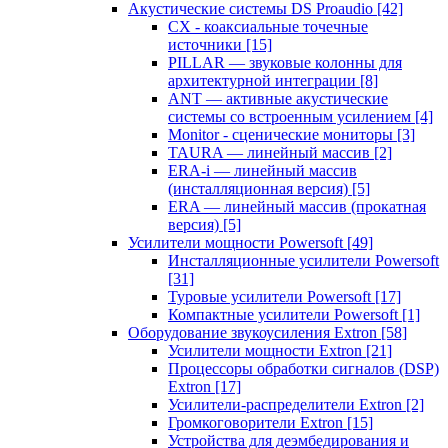
Акустические системы DS Proaudio
[42]
CX - коаксиальные точечные
источники
[15]
PILLAR — звуковые колонны для
архитектурной интеграции
[8]
ANT — активные акустические
системы со встроенным усилением
[4]
Monitor - сценические мониторы
[3]
TAURA — линейный массив
[2]
ERA-i — линейный массив
(инсталляционная версия)
[5]
ERA — линейный массив (прокатная
версия)
[5]
Усилители мощности Powersoft
[49]
Инсталляционные усилители Powersoft
[31]
Туровые усилители Powersoft
[17]
Компактные усилители Powersoft
[1]
Оборудование звукоусиления Extron
[58]
Усилители мощности Extron
[21]
Процессоры обработки сигналов (DSP)
Extron
[17]
Усилители-распределители Extron
[2]
Громкоговорители Extron
[15]
Устройства для деэмбедирования и