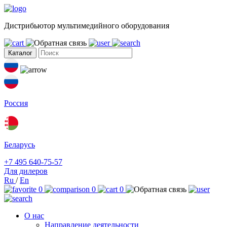
Дистрибьютор мультимедийного оборудования
Каталог
Россия
Беларусь
+7 495 640-75-57
Для дилеров
Ru
/
En
0
0
0
О нас
Направление деятельности