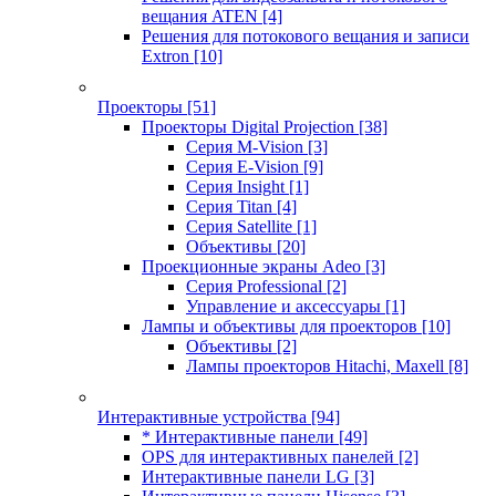
вещания ATEN
[4]
Решения для потокового вещания и записи
Extron
[10]
Проекторы
[51]
Проекторы Digital Projection
[38]
Серия M-Vision
[3]
Серия E-Vision
[9]
Серия Insight
[1]
Серия Titan
[4]
Серия Satellite
[1]
Объективы
[20]
Проекционные экраны Adeo
[3]
Серия Professional
[2]
Управление и аксессуары
[1]
Лампы и объективы для проекторов
[10]
Объективы
[2]
Лампы проекторов Hitachi, Maxell
[8]
Интерактивные устройства
[94]
* Интерактивные панели
[49]
OPS для интерактивных панелей
[2]
Интерактивные панели LG
[3]