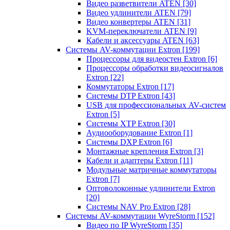
Видео разветвители ATEN
[30]
Видео удлинители ATEN
[79]
Видео конвертеры ATEN
[31]
KVM-переключатели ATEN
[9]
Кабели и аксессуары ATEN
[63]
Системы AV-коммутации Extron
[199]
Процессоры для видеостен Extron
[6]
Процессоры обработки видеосигналов
Extron
[22]
Коммутаторы Extron
[17]
Системы DTP Extron
[43]
USB для профессиональных AV-систем
Extron
[5]
Системы XTP Extron
[30]
Аудиооборудование Extron
[1]
Системы DXP Extron
[6]
Монтажные крепления Extron
[3]
Кабели и адаптеры Extron
[11]
Модульные матричные коммутаторы
Extron
[7]
Оптоволоконные удлинители Extron
[20]
Системы NAV Pro Extron
[28]
Системы AV-коммутации WyreStorm
[152]
Видео по IP WyreStorm
[35]