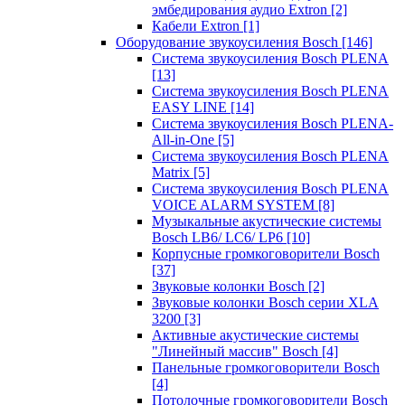
эмбедирования аудио Extron
[2]
Кабели Extron
[1]
Оборудование звукоусиления Bosch
[146]
Система звукоусиления Bosch PLENA
[13]
Система звукоусиления Bosch PLENA
EASY LINE
[14]
Система звукоусиления Bosch PLENA-
All-in-One
[5]
Система звукоусиления Bosch PLENA
Matrix
[5]
Система звукоусиления Bosch PLENA
VOICE ALARM SYSTEM
[8]
Музыкальные акустические системы
Bosch LB6/ LC6/ LP6
[10]
Корпусные громкоговорители Bosch
[37]
Звуковые колонки Bosch
[2]
Звуковые колонки Bosch серии XLA
3200
[3]
Активные акустические системы
"Линейный массив" Bosch
[4]
Панельные громкоговорители Bosch
[4]
Потолочные громкоговорители Bosch