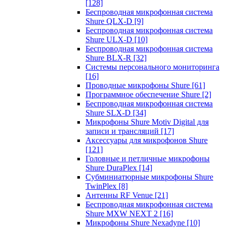
[128]
Беспроводная микрофонная система
Shure QLX-D
[9]
Беспроводная микрофонная система
Shure ULX-D
[10]
Беспроводная микрофонная система
Shure BLX-R
[32]
Системы персонального мониторинга
[16]
Проводные микрофоны Shure
[61]
Программное обеспечение Shure
[2]
Беспроводная микрофонная система
Shure SLX-D
[34]
Микрофоны Shure Motiv Digital для
записи и трансляций
[17]
Аксессуары для микрофонов Shure
[121]
Головные и петличные микрофоны
Shure DuraPlex
[14]
Субминиатюрные микрофоны Shure
TwinPlex
[8]
Антенны RF Venue
[21]
Беспроводная микрофонная система
Shure MXW NEXT 2
[16]
Микрофоны Shure Nexadyne
[10]