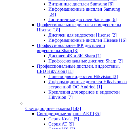
Витринные дисплеи Sumsung
[6]
Информационные дисплеи Samsung
[24]
Гостиничные дисплеи Samsung
[6]
Профессиональные дисплеи и видеостены
Hisense
[18]
Дисплеи для видеостен Hisense
[2]
Информационные дисплеи Hisense
[16]
Профессиональные ЖК дисплеи и
видеостены Sharp
[3]
Дисплеи 4K и 8K Sharp
[1]
Профессиональные дисплеи Sharp
[2]
Профессиональные дисплеи, видеостены,
LED Hikvision
[11]
Панели для видеостен Hikvision
[3]
Информационные дисплеи Hikvision со
встроенной ОС Andriod
[1]
Крепления для экранов и видеостен
Hikvision
[7]
Светодиодные экраны
[143]
Светодиодные экраны AET
[35]
Cерия Koala
[5]
Серия AT
[9]