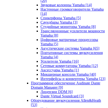
[20]
Звуковые колонны Yamaha
[14]
Настенные громкоговорители Yamaha
[14]
Спикерфоны Yamaha
[5]
Саундбары Yamaha
[3]
Студийные мониторы Yamaha
[8]
Трансляционные усилители мощности
Yamaha
[8]
Цифровые матричные процессоры
Yamaha
[5]
Акустические системы Yamaha
[65]
Портативные системы звукоусиления
Yamaha
[4]
Усилители Yamaha
[16]
Сетевые коммутаторы Yamaha
[12]
Аксессуары Yamaha
[1]
Микшерные консоли Yamaha
[40]
Интерфейсы и конвертеры Yamaha
[23]
Программное обеспечение Audinate Dante
Domain Manager
[9]
Лицензии DDM
[6]
Dante Virtual Soundcard
[3]
Оборудование звукоусиления Allen&Heath
[53]