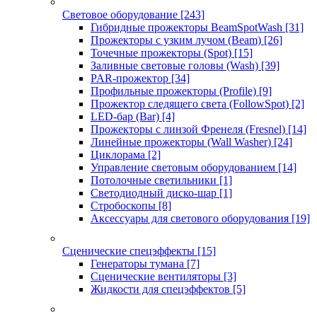
Световое оборудование
[243]
Гибридные прожекторы BeamSpotWash
[31]
Прожекторы с узким лучом (Beam)
[26]
Точечные прожекторы (Spot)
[15]
Заливные световые головы (Wash)
[39]
PAR-прожектор
[34]
Профильные прожекторы (Profile)
[9]
Прожектор следящего света (FollowSpot)
[2]
LED-бар (Bar)
[4]
Прожекторы с линзой Френеля (Fresnel)
[14]
Линейные прожекторы (Wall Washer)
[24]
Циклорама
[2]
Управление световым оборудованием
[14]
Потолочные светильники
[1]
Светодиодный диско-шар
[1]
Стробоскопы
[8]
Аксессуары для светового оборудования
[19]
Сценические спецэффекты
[15]
Генераторы тумана
[7]
Сценические вентиляторы
[3]
Жидкости для спецэффектов
[5]