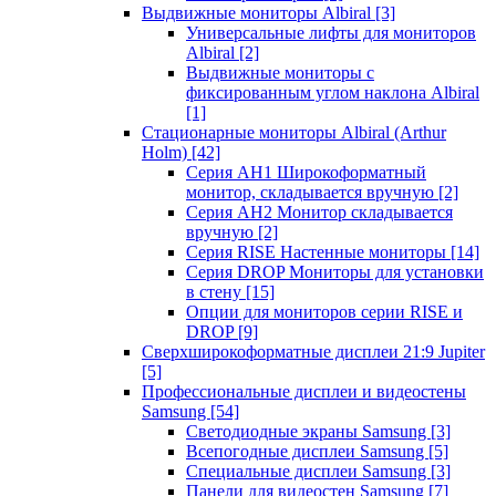
Выдвижные мониторы Albiral
[3]
Универсальные лифты для мониторов
Albiral
[2]
Выдвижные мониторы с
фиксированным углом наклона Albiral
[1]
Стационарные мониторы Albiral (Arthur
Holm)
[42]
Серия AH1 Широкоформатный
монитор, складывается вручную
[2]
Серия AH2 Монитор складывается
вручную
[2]
Серия RISE Настенные мониторы
[14]
Серия DROP Мониторы для установки
в стену
[15]
Опции для мониторов серии RISE и
DROP
[9]
Сверхширокоформатные дисплеи 21:9 Jupiter
[5]
Профессиональные дисплеи и видеостены
Samsung
[54]
Светодиодные экраны Samsung
[3]
Всепогодные дисплеи Samsung
[5]
Специальные дисплеи Samsung
[3]
Панели для видеостен Samsung
[7]