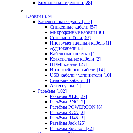
Комплекты видеостен
[28]
Кабели
[339]
Кабели и аксессуары
[212]
Спикерные кабели
[57]
Микрофонные кабели
[30]
Сетевые кабели
[67]
Инструментальный кабель
[1]
Аудиокабели
[3]
Кабельные оплетки
[1]
Коаксиальные кабели
[2]
HDMI кабели
[25]
Интерфейсные кабели
[14]
USB кабели / удлинители
[10]
Силовые кабели
[1]
Аксессуары
[1]
Разъёмы
[102]
Разъёмы XLR
[27]
Разъёмы BNC
[7]
Разъёмы POWERCON
[6]
Разъёмы RCA
[2]
Разъёмы RJ45
[3]
Разъёмы Jack
[25]
Разъёмы Speakon
[32]