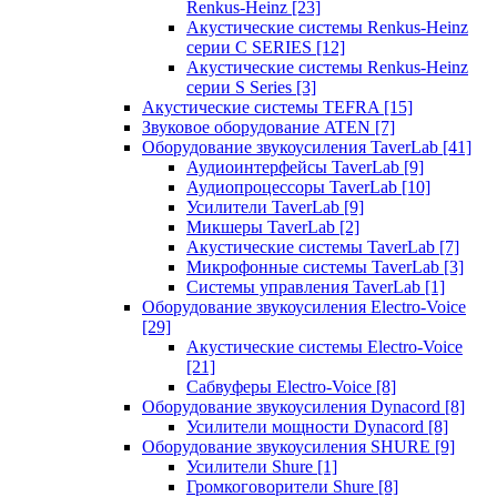
Renkus-Heinz
[23]
Акустические системы Renkus-Heinz
серии C SERIES
[12]
Акустические системы Renkus-Heinz
серии S Series
[3]
Акустические системы TEFRA
[15]
Звуковое оборудование ATEN
[7]
Оборудование звукоусиления TaverLab
[41]
Аудиоинтерфейсы TaverLab
[9]
Аудиопроцессоры TaverLab
[10]
Усилители TaverLab
[9]
Микшеры TaverLab
[2]
Акустические системы TaverLab
[7]
Микрофонные системы TaverLab
[3]
Системы управления TaverLab
[1]
Оборудование звукоусиления Electro-Voice
[29]
Акустические системы Electro-Voice
[21]
Сабвуферы Electro-Voice
[8]
Оборудование звукоусиления Dynacord
[8]
Усилители мощности Dynacord
[8]
Оборудование звукоусиления SHURE
[9]
Усилители Shure
[1]
Громкоговорители Shure
[8]