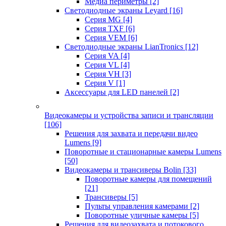
Медиа периметры
[2]
Светодиодные экраны Leyard
[16]
Серия MG
[4]
Серия TXF
[6]
Серия VEM
[6]
Светодиодные экраны LianTronics
[12]
Серия VA
[4]
Серия VL
[4]
Серия VH
[3]
Серия V
[1]
Аксессуары для LED панелей
[2]
Видеокамеры и устройства записи и трансляции
[106]
Решения для захвата и передачи видео
Lumens
[9]
Поворотные и стационарные камеры Lumens
[50]
Видеокамеры и трансиверы Bolin
[33]
Поворотные камеры для помещений
[21]
Трансиверы
[5]
Пульты управления камерами
[2]
Поворотные уличные камеры
[5]
Решения для видеозахвата и потокового