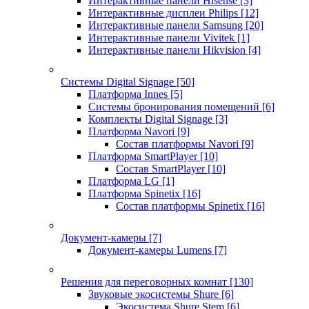
Интерактивные панели Hisense
[3]
Интерактивные дисплеи Philips
[12]
Интерактивные панели Samsung
[20]
Интерактивные панели Vivitek
[1]
Интерактивные панели Hikvision
[4]
Системы Digital Signage
[50]
Платформа Innes
[5]
Системы бронирования помещений
[6]
Комплекты Digital Signage
[3]
Платформа Navori
[9]
Состав платформы Navori
[9]
Платформа SmartPlayer
[10]
Состав SmartPlayer
[10]
Платформа LG
[1]
Платформа Spinetix
[16]
Состав платформы Spinetix
[16]
Документ-камеры
[7]
Документ-камеры Lumens
[7]
Решения для переговорных комнат
[130]
Звуковые экосистемы Shure
[6]
Экосистема Shure Stem
[6]