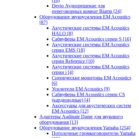
[16]
Devio Аудиорешение для
переговорных комнат Biamp
[24]
Оборудование звукоусиления EM Acoustics
[87]
Акустические системы EM Acoustics
HALO
[8]
Сабвуферы EM Acoustics серии S
[16]
Акустические системы EM Acoustics
серии EMS
[18]
Акустические системы EM Acoustics
серии Reference
[10]
Акустические системы EM Acoustics
серии i
[4]
Сценические мониторы EM Acoustics
[6]
Усилители EM Acoustics
[9]
Сабвуферы EM Acoustics серии CS
(кардиоидные)
[4]
Аксессуары для акустических систем
EM Acoustics
[12]
Адаптеры Audinate Dante для звукового
оборудования
[13]
Оборудование звукоусиления Yamaha
[254]
Потолочные громкоговорители Yamaha