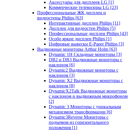
Аксессуары для дисплеев LG
[1]
Коммерческие телевизоры LG
[23]
Профессиональные ЖК дисплеи и
видеостены Philips
[63]
Интерактивные дисплеи Philips
[11]
Дисплеи для видеостен Philips
[5]
Профессиональные дисплеи Philips
[43]
Особо яркие дисплеи Philips
[1]
Цифровые вывески E-Paper Philips
[3]
Выдвижные мониторы Arthur Holm
[63]
Dynamic 1Н Складные мониторы
[3]
DB2 и DB3 Выдвижные мониторы с
наклоном
[6]
Dynamic2 Выдвижные мониторы с
наклоном
[3]
Dynamic X2 Выдвижные мониторы с
наклоном
[8]
DynamicX2Talk Выдвижные мониторы
с наклоном и выдвижным микрофоном
[2]
Dynamic 3 Мониторы с уникальным
механизмом трансформации
[6]
Dynamic3Reverse Мониторы с
подъемом из горизонтального
положения
[1]