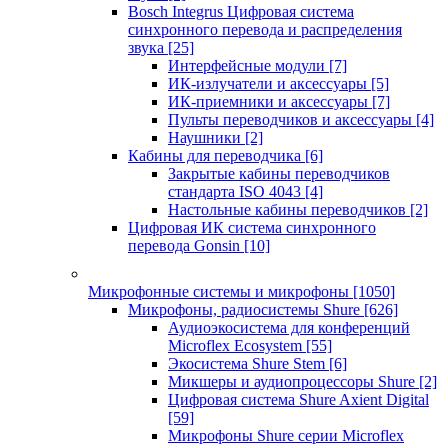
Bosch Integrus Цифровая система
синхронного перевода и распределения
звука
[25]
Интерфейсные модули
[7]
ИК-излучатели и аксессуары
[5]
ИК-приемники и аксессуары
[7]
Пульты переводчиков и аксессуары
[4]
Наушники
[2]
Кабины для переводчика
[6]
Закрытые кабины переводчиков
стандарта ISO 4043
[4]
Настольные кабины переводчиков
[2]
Цифровая ИК система синхронного
перевода Gonsin
[10]
Микрофонные системы и микрофоны
[1050]
Микрофоны, радиосистемы Shure
[626]
Аудиоэкосистема для конференций
Microflex Ecosystem
[55]
Экосистема Shure Stem
[6]
Микшеры и аудиопроцессоры Shure
[2]
Цифровая система Shure Axient Digital
[59]
Микрофоны Shure серии Microflex