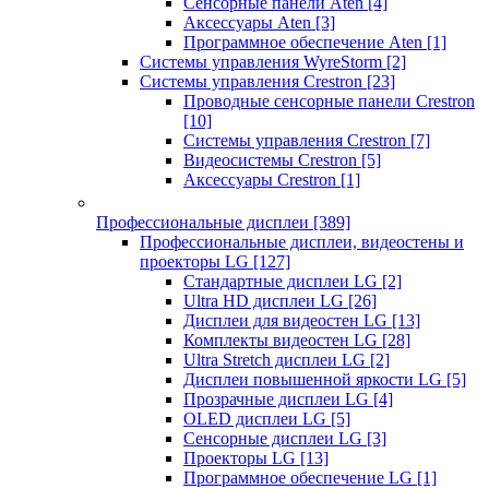
Сенсорные панели Aten
[4]
Аксессуары Aten
[3]
Программное обеспечение Aten
[1]
Системы управления WyreStorm
[2]
Системы управления Crestron
[23]
Проводные сенсорные панели Crestron
[10]
Системы управления Crestron
[7]
Видеосистемы Crestron
[5]
Аксессуары Crestron
[1]
Профессиональные дисплеи
[389]
Профессиональные дисплеи, видеостены и
проекторы LG
[127]
Стандартные дисплеи LG
[2]
Ultra HD дисплеи LG
[26]
Дисплеи для видеостен LG
[13]
Комплекты видеостен LG
[28]
Ultra Stretch дисплеи LG
[2]
Дисплеи повышенной яркости LG
[5]
Прозрачные дисплеи LG
[4]
OLED дисплеи LG
[5]
Сенсорные дисплеи LG
[3]
Проекторы LG
[13]
Программное обеспечение LG
[1]