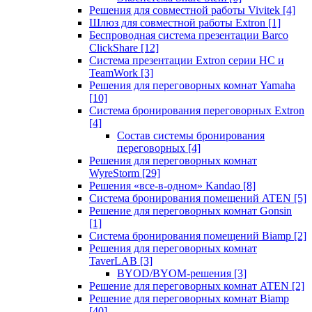
Решения для совместной работы Vivitek
[4]
Шлюз для совместной работы Extron
[1]
Беспроводная система презентации Barco
ClickShare
[12]
Система презентации Extron серии HC и
TeamWork
[3]
Решения для переговорных комнат Yamaha
[10]
Система бронирования переговорных Extron
[4]
Состав системы бронирования
переговорных
[4]
Решения для переговорных комнат
WyreStorm
[29]
Решения «все-в-одном» Kandao
[8]
Система бронирования помещений ATEN
[5]
Решение для переговорных комнат Gonsin
[1]
Система бронирования помещений Biamp
[2]
Решения для переговорных комнат
TaverLAB
[3]
BYOD/BYOM-решения
[3]
Решение для переговорных комнат ATEN
[2]
Решение для переговорных комнат Biamp
[40]