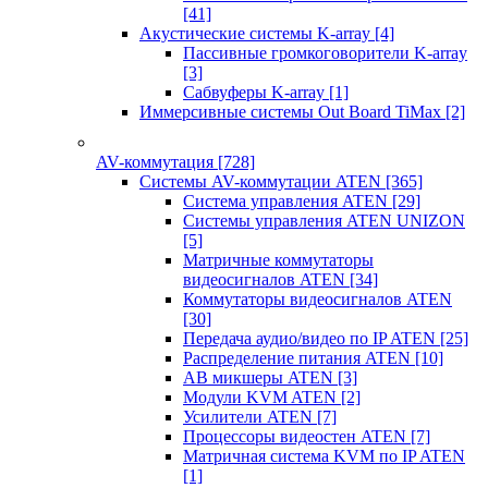
[41]
Акустические системы K-array
[4]
Пассивные громкоговорители K-array
[3]
Сабвуферы K-array
[1]
Иммерсивные системы Out Board TiMax
[2]
AV-коммутация
[728]
Системы AV-коммутации ATEN
[365]
Система управления ATEN
[29]
Системы управления ATEN UNIZON
[5]
Матричные коммутаторы
видеосигналов ATEN
[34]
Коммутаторы видеосигналов ATEN
[30]
Передача аудио/видео по IP ATEN
[25]
Распределение питания ATEN
[10]
АВ микшеры ATEN
[3]
Модули KVM ATEN
[2]
Усилители ATEN
[7]
Процессоры видеостен ATEN
[7]
Матричная система KVM по IP ATEN
[1]