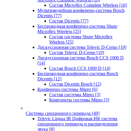
Состав Microflex Complete Wireless
[16]
Мультимедийная конференц-система Bosch
Dicentis
[77]
Состав Dicentis
[77]
Беспроводная конференц-система Shure
Microflex Wireless
[25]
Состав системы Shure Microflex
Wireless
[25]
Дискуссионная система Televic D-Cerno
[19]
Состав Televic D-Cerno
[19]
Дискуссионная система Bosch CCS 1000 D
[14]
Состав Bosch CCS 1000 D
[14]
Беспроводная конференц-система Bosch
Dicentis
[12]
Состав Dicentis Bosch
[12]
Конференц-системы Mipro
[6]
Состав системы Mipro
[3]
Комплекты системы Mipro
[3]
Системы синхронного перевода
[49]
Televic Lingua IR Цифровая ИК система
синхронного перевода и распределения
звука
[8]