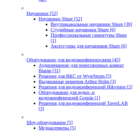
Наушники
[52]
Наушники Shure
[52]
Внутриканальные наушники Shure
[39]
Студийные наушники Shure
[6]
Профессиональные гарнитуры Shure
[1]
Аксессуары для наушников Shure
[6]
Оборудование для видеоконференцсвязи
[45]
Аудиорешение для переговорных комнат
Biamp
[31]
Решение для ВКС от WyreStorm
[5]
Выдвижные решения Arthur Holm
[3]
Решения для видеоконференций Hikvision
[2]
Оборудование для аудио- и
видеоконференций Gonsin
[1]
Решения для видеоконференций TaverLAB
[3]
Шоу-оборудование
[5]
Медиасерверы
[5]