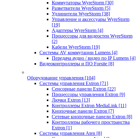
Коммутаторы WyreStorm
[30]
Разветвители WyreStorm
[5]
Удлинители WyreStorm
[38]
Управление и аксессуары WyreStorm
[19]
Адаптеры WyreStorm
[4]
Процессоры для видеостен WyreStorm
[2]
Кабели WyreStorm
[19]
Системы AV коммутации Lumens
[4]
Передача аудио / видео по IP Lumens
[4]
Видеоконтроллеры и ПО Forsite
[8]
Оборудование управления
[104]
Системы управления Extron
[71]
Сенсорные панели Extron
[22]
Процессоры управления Extron
[9]
Лючки Extron
[13]
Контроллеры Extron MediaLink
[11]
Кнопочные панели Extron
[7]
Сетевые кнопочные панели Extron
[8]
Контроллеры рабочего пространства
Extron
[1]
Системы управления Aten
[8]