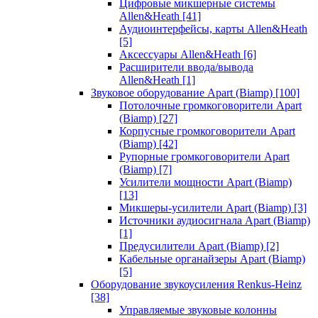
Цифровые микшерные системы
Allen&Heath
[41]
Аудиоинтерфейсы, карты Allen&Heath
[5]
Аксессуары Allen&Heath
[6]
Расширители ввода/вывода
Allen&Heath
[1]
Звуковое оборудование Apart (Biamp)
[100]
Потолочные громкоговорители Apart
(Biamp)
[27]
Корпусные громкоговорители Apart
(Biamp)
[42]
Рупорные громкоговорители Apart
(Biamp)
[7]
Усилители мощности Apart (Biamp)
[13]
Микшеры-усилители Apart (Biamp)
[3]
Источники аудиосигнала Apart (Biamp)
[1]
Предусилители Apart (Biamp)
[2]
Кабельные органайзеры Apart (Biamp)
[5]
Оборудование звукоусиления Renkus-Heinz
[38]
Управляемые звуковые колонны