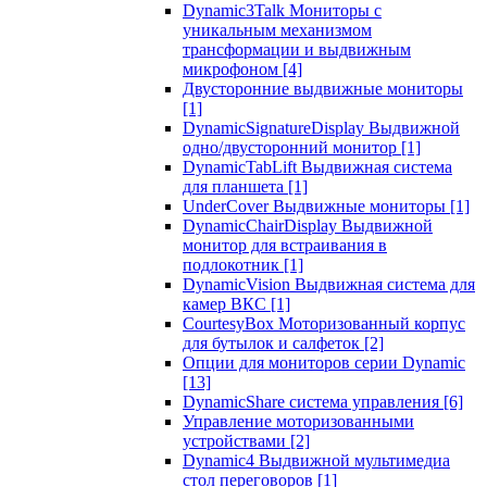
Dynamic3Talk Мониторы с
уникальным механизмом
трансформации и выдвижным
микрофоном
[4]
Двусторонние выдвижные мониторы
[1]
DynamicSignatureDisplay Выдвижной
одно/двусторонний монитор
[1]
DynamicTabLift Выдвижная система
для планшета
[1]
UnderCover Выдвижные мониторы
[1]
DynamicChairDisplay Выдвижной
монитор для встраивания в
подлокотник
[1]
DynamicVision Выдвижная система для
камер ВКС
[1]
CourtesyBox Моторизованный корпус
для бутылок и салфеток
[2]
Опции для мониторов серии Dynamic
[13]
DynamicShare система управления
[6]
Управление моторизованными
устройствами
[2]
Dynamic4 Выдвижной мультимедиа
стол переговоров
[1]