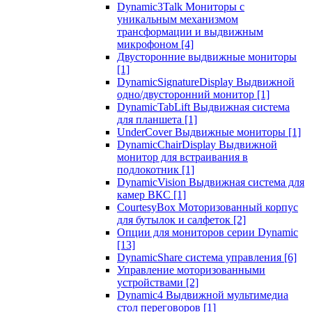
Dynamic3Talk Мониторы с
уникальным механизмом
трансформации и выдвижным
микрофоном
[4]
Двусторонние выдвижные мониторы
[1]
DynamicSignatureDisplay Выдвижной
одно/двусторонний монитор
[1]
DynamicTabLift Выдвижная система
для планшета
[1]
UnderCover Выдвижные мониторы
[1]
DynamicChairDisplay Выдвижной
монитор для встраивания в
подлокотник
[1]
DynamicVision Выдвижная система для
камер ВКС
[1]
CourtesyBox Моторизованный корпус
для бутылок и салфеток
[2]
Опции для мониторов серии Dynamic
[13]
DynamicShare система управления
[6]
Управление моторизованными
устройствами
[2]
Dynamic4 Выдвижной мультимедиа
стол переговоров
[1]