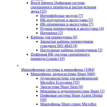
Bosch Integrus Цифровая система
синхронного перевода и распределения
звука
[25]
Интерфейсные модули
[7]
ИК-излучатели и аксессуары
[5]
ИК-приемники и аксессуары
[7]
Пульты переводчиков и аксессуары
[4]
Наушники
[2]
Кабины для переводчика
[6]
Закрытые кабины переводчиков
стандарта ISO 4043
[4]
Настольные кабины переводчиков
[2]
Цифровая ИК система синхронного
перевода Gonsin
[10]
Микрофонные системы и микрофоны
[1084]
Микрофоны, радиосистемы Shure
[660]
Аудиоэкосистема для конференций
Microflex Ecosystem
[55]
Экосистема Shure Stem
[6]
Микшеры и аудиопроцессоры Shure
[2]
Цифровая система Shure Axient Digital
[59]
Микрофоны Shure серии Microflex