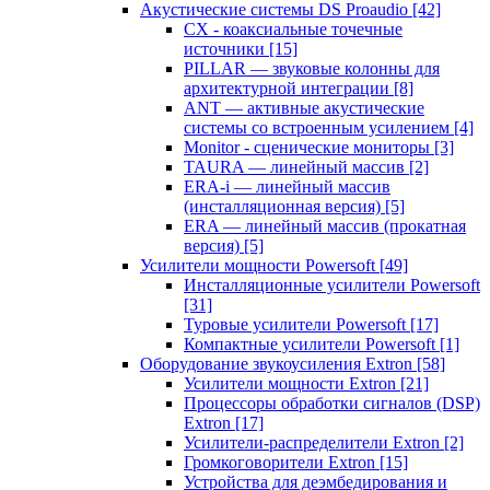
Акустические системы DS Proaudio
[42]
CX - коаксиальные точечные
источники
[15]
PILLAR — звуковые колонны для
архитектурной интеграции
[8]
ANT — активные акустические
системы со встроенным усилением
[4]
Monitor - сценические мониторы
[3]
TAURA — линейный массив
[2]
ERA-i — линейный массив
(инсталляционная версия)
[5]
ERA — линейный массив (прокатная
версия)
[5]
Усилители мощности Powersoft
[49]
Инсталляционные усилители Powersoft
[31]
Туровые усилители Powersoft
[17]
Компактные усилители Powersoft
[1]
Оборудование звукоусиления Extron
[58]
Усилители мощности Extron
[21]
Процессоры обработки сигналов (DSP)
Extron
[17]
Усилители-распределители Extron
[2]
Громкоговорители Extron
[15]
Устройства для деэмбедирования и