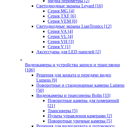
Медиа периметры
[2]
Светодиодные экраны Leyard
[16]
Серия MG
[4]
Серия TXF
[6]
Серия VEM
[6]
Светодиодные экраны LianTronics
[12]
Серия VA
[4]
Серия VL
[4]
Серия VH
[3]
Серия V
[1]
Аксессуары для LED панелей
[2]
Видеокамеры и устройства записи и трансляции
[106]
Решения для захвата и передачи видео
Lumens
[9]
Поворотные и стационарные камеры Lumens
[50]
Видеокамеры и трансиверы Bolin
[33]
Поворотные камеры для помещений
[21]
Трансиверы
[5]
Пульты управления камерами
[2]
Поворотные уличные камеры
[5]
Решения для видеозахвата и потокового