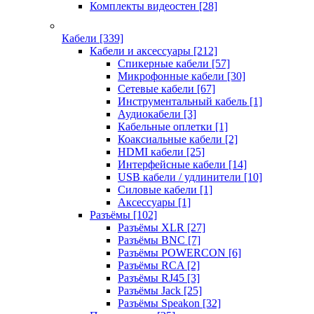
Комплекты видеостен
[28]
Кабели
[339]
Кабели и аксессуары
[212]
Спикерные кабели
[57]
Микрофонные кабели
[30]
Сетевые кабели
[67]
Инструментальный кабель
[1]
Аудиокабели
[3]
Кабельные оплетки
[1]
Коаксиальные кабели
[2]
HDMI кабели
[25]
Интерфейсные кабели
[14]
USB кабели / удлинители
[10]
Силовые кабели
[1]
Аксессуары
[1]
Разъёмы
[102]
Разъёмы XLR
[27]
Разъёмы BNC
[7]
Разъёмы POWERCON
[6]
Разъёмы RCA
[2]
Разъёмы RJ45
[3]
Разъёмы Jack
[25]
Разъёмы Speakon
[32]