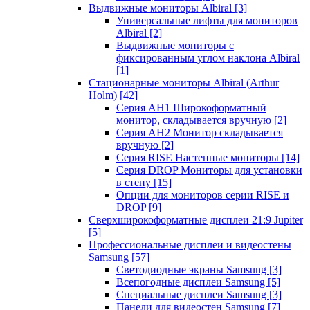
Выдвижные мониторы Albiral
[3]
Универсальные лифты для мониторов
Albiral
[2]
Выдвижные мониторы с
фиксированным углом наклона Albiral
[1]
Стационарные мониторы Albiral (Arthur
Holm)
[42]
Серия AH1 Широкоформатный
монитор, складывается вручную
[2]
Серия AH2 Монитор складывается
вручную
[2]
Серия RISE Настенные мониторы
[14]
Серия DROP Мониторы для установки
в стену
[15]
Опции для мониторов серии RISE и
DROP
[9]
Сверхширокоформатные дисплеи 21:9 Jupiter
[5]
Профессиональные дисплеи и видеостены
Samsung
[57]
Светодиодные экраны Samsung
[3]
Всепогодные дисплеи Samsung
[5]
Специальные дисплеи Samsung
[3]
Панели для видеостен Samsung
[7]