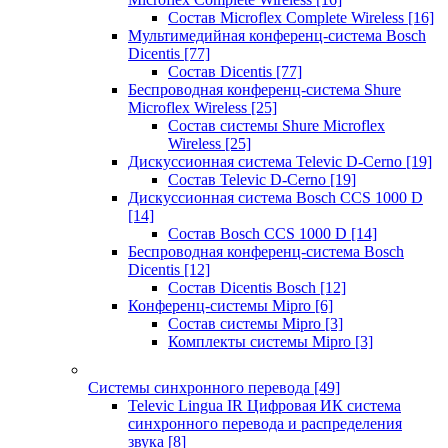
Состав Microflex Complete Wireless
[16]
Мультимедийная конференц-система Bosch
Dicentis
[77]
Состав Dicentis
[77]
Беспроводная конференц-система Shure
Microflex Wireless
[25]
Состав системы Shure Microflex
Wireless
[25]
Дискуссионная система Televic D-Cerno
[19]
Состав Televic D-Cerno
[19]
Дискуссионная система Bosch CCS 1000 D
[14]
Состав Bosch CCS 1000 D
[14]
Беспроводная конференц-система Bosch
Dicentis
[12]
Состав Dicentis Bosch
[12]
Конференц-системы Mipro
[6]
Состав системы Mipro
[3]
Комплекты системы Mipro
[3]
Системы синхронного перевода
[49]
Televic Lingua IR Цифровая ИК система
синхронного перевода и распределения
звука
[8]