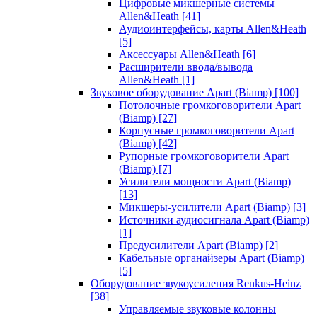
Цифровые микшерные системы
Allen&Heath
[41]
Аудиоинтерфейсы, карты Allen&Heath
[5]
Аксессуары Allen&Heath
[6]
Расширители ввода/вывода
Allen&Heath
[1]
Звуковое оборудование Apart (Biamp)
[100]
Потолочные громкоговорители Apart
(Biamp)
[27]
Корпусные громкоговорители Apart
(Biamp)
[42]
Рупорные громкоговорители Apart
(Biamp)
[7]
Усилители мощности Apart (Biamp)
[13]
Микшеры-усилители Apart (Biamp)
[3]
Источники аудиосигнала Apart (Biamp)
[1]
Предусилители Apart (Biamp)
[2]
Кабельные органайзеры Apart (Biamp)
[5]
Оборудование звукоусиления Renkus-Heinz
[38]
Управляемые звуковые колонны