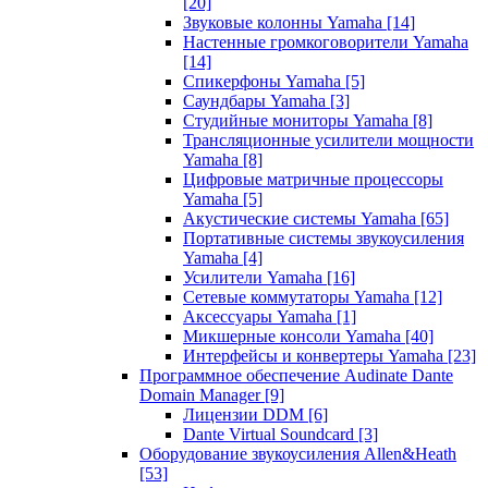
[20]
Звуковые колонны Yamaha
[14]
Настенные громкоговорители Yamaha
[14]
Спикерфоны Yamaha
[5]
Саундбары Yamaha
[3]
Студийные мониторы Yamaha
[8]
Трансляционные усилители мощности
Yamaha
[8]
Цифровые матричные процессоры
Yamaha
[5]
Акустические системы Yamaha
[65]
Портативные системы звукоусиления
Yamaha
[4]
Усилители Yamaha
[16]
Сетевые коммутаторы Yamaha
[12]
Аксессуары Yamaha
[1]
Микшерные консоли Yamaha
[40]
Интерфейсы и конвертеры Yamaha
[23]
Программное обеспечение Audinate Dante
Domain Manager
[9]
Лицензии DDM
[6]
Dante Virtual Soundcard
[3]
Оборудование звукоусиления Allen&Heath
[53]