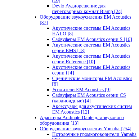
[16]
Devio Аудиорешение для
переговорных комнат Biamp
[24]
Оборудование звукоусиления EM Acoustics
[87]
Акустические системы EM Acoustics
HALO
[8]
Сабвуферы EM Acoustics серии S
[16]
Акустические системы EM Acoustics
серии EMS
[18]
Акустические системы EM Acoustics
серии Reference
[10]
Акустические системы EM Acoustics
серии i
[4]
Сценические мониторы EM Acoustics
[6]
Усилители EM Acoustics
[9]
Сабвуферы EM Acoustics серии CS
(кардиоидные)
[4]
Аксессуары для акустических систем
EM Acoustics
[12]
Адаптеры Audinate Dante для звукового
оборудования
[13]
Оборудование звукоусиления Yamaha
[254]
Потолочные громкоговорители Yamaha