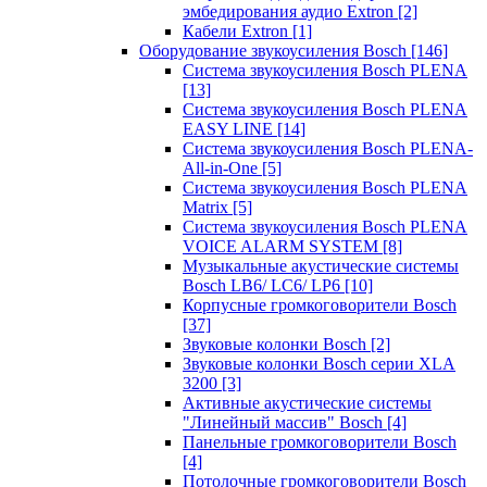
эмбедирования аудио Extron
[2]
Кабели Extron
[1]
Оборудование звукоусиления Bosch
[146]
Система звукоусиления Bosch PLENA
[13]
Система звукоусиления Bosch PLENA
EASY LINE
[14]
Система звукоусиления Bosch PLENA-
All-in-One
[5]
Система звукоусиления Bosch PLENA
Matrix
[5]
Система звукоусиления Bosch PLENA
VOICE ALARM SYSTEM
[8]
Музыкальные акустические системы
Bosch LB6/ LC6/ LP6
[10]
Корпусные громкоговорители Bosch
[37]
Звуковые колонки Bosch
[2]
Звуковые колонки Bosch серии XLA
3200
[3]
Активные акустические системы
"Линейный массив" Bosch
[4]
Панельные громкоговорители Bosch
[4]
Потолочные громкоговорители Bosch