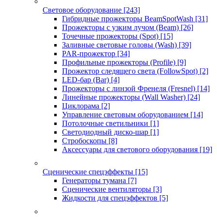
Световое оборудование
[243]
Гибридные прожекторы BeamSpotWash
[31]
Прожекторы с узким лучом (Beam)
[26]
Точечные прожекторы (Spot)
[15]
Заливные световые головы (Wash)
[39]
PAR-прожектор
[34]
Профильные прожекторы (Profile)
[9]
Прожектор следящего света (FollowSpot)
[2]
LED-бар (Bar)
[4]
Прожекторы с линзой Френеля (Fresnel)
[14]
Линейные прожекторы (Wall Washer)
[24]
Циклорама
[2]
Управление световым оборудованием
[14]
Потолочные светильники
[1]
Светодиодный диско-шар
[1]
Стробоскопы
[8]
Аксессуары для светового оборудования
[19]
Сценические спецэффекты
[15]
Генераторы тумана
[7]
Сценические вентиляторы
[3]
Жидкости для спецэффектов
[5]