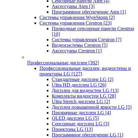
Сенсорные панели Aten
[4]
Аксессуары Aten
[3]
Программное обеспечение Aten
[1]
Системы управления WyreStorm
[2]
Системы управления Crestron
[23]
Проводные сенсорные панели Crestron
[10]
Системы управления Crestron
[7]
Видеосистемы Crestron
[5]
Аксессуары Crestron
[1]
Профессиональные дисплеи
[392]
Профессиональные дисплеи, видеостены и
проекторы LG
[127]
Стандартные дисплеи LG
[2]
Ultra HD дисплеи LG
[26]
Дисплеи для видеостен LG
[13]
Комплекты видеостен LG
[28]
Ultra Stretch дисплеи LG
[2]
Дисплеи повышенной яркости LG
[5]
Прозрачные дисплеи LG
[4]
OLED дисплеи LG
[5]
Сенсорные дисплеи LG
[3]
Проекторы LG
[13]
Программное обеспечение LG
[1]