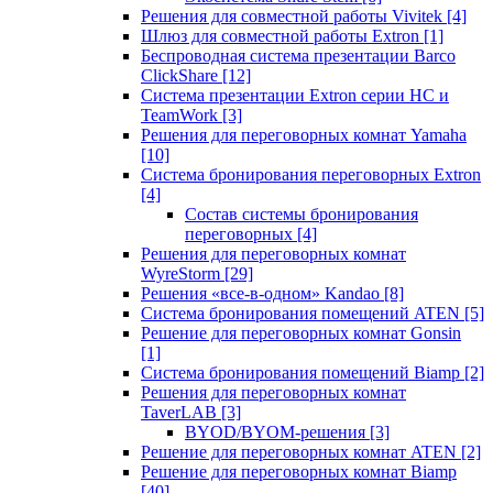
Решения для совместной работы Vivitek
[4]
Шлюз для совместной работы Extron
[1]
Беспроводная система презентации Barco
ClickShare
[12]
Система презентации Extron серии HC и
TeamWork
[3]
Решения для переговорных комнат Yamaha
[10]
Система бронирования переговорных Extron
[4]
Состав системы бронирования
переговорных
[4]
Решения для переговорных комнат
WyreStorm
[29]
Решения «все-в-одном» Kandao
[8]
Система бронирования помещений ATEN
[5]
Решение для переговорных комнат Gonsin
[1]
Система бронирования помещений Biamp
[2]
Решения для переговорных комнат
TaverLAB
[3]
BYOD/BYOM-решения
[3]
Решение для переговорных комнат ATEN
[2]
Решение для переговорных комнат Biamp
[40]