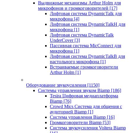
Выдвижные механизмы Arthur Holm для
микрофонов и громкоговорителей
[17]
Лифтовая система DynamicTalk для
микрофона
[4]
Лифтовая система DynamicTalkH для
микрофона
[1]
Лифтовая система DynamicTalk
UnderCover
[3]
Пассивная система MicConnect для
микрофона
[1]
Лифтовая система DynamicTalkB для
настольного микрофона
[1]
Встраиваемые громкоговорители
Arthur Holm
[1]
Оборудование звукоусиления
[1150]
Системы управления звуком Biamp
[186]
Tesira Цифровая медиаплатформа
Biamp
[76]
Crowd Mics Система для общения с
аудиторией Biamp
[1]
Система управления Biamp
[16]
Громкоговорители Biamp
[53]
Система звукоусиления Voltera Biamp