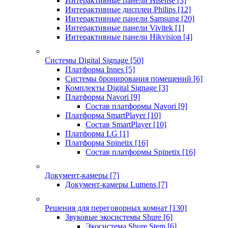
Интерактивные панели Hisense
[3]
Интерактивные дисплеи Philips
[12]
Интерактивные панели Samsung
[20]
Интерактивные панели Vivitek
[1]
Интерактивные панели Hikvision
[4]
Системы Digital Signage
[50]
Платформа Innes
[5]
Системы бронирования помещений
[6]
Комплекты Digital Signage
[3]
Платформа Navori
[9]
Состав платформы Navori
[9]
Платформа SmartPlayer
[10]
Состав SmartPlayer
[10]
Платформа LG
[1]
Платформа Spinetix
[16]
Состав платформы Spinetix
[16]
Документ-камеры
[7]
Документ-камеры Lumens
[7]
Решения для переговорных комнат
[130]
Звуковые экосистемы Shure
[6]
Экосистема Shure Stem
[6]