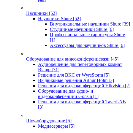
Наушники
[52]
Наушники Shure
[52]
Внутриканальные наушники Shure
[39]
Студийные наушники Shure
[6]
Профессиональные гарнитуры Shure
[1]
Аксессуары для наушников Shure
[6]
Оборудование для видеоконференцсвязи
[45]
Аудиорешение для переговорных комнат
Biamp
[31]
Решение для ВКС от WyreStorm
[5]
Выдвижные решения Arthur Holm
[3]
Решения для видеоконференций Hikvision
[2]
Оборудование для аудио- и
видеоконференций Gonsin
[1]
Решения для видеоконференций TaverLAB
[3]
Шоу-оборудование
[5]
Медиасерверы
[5]