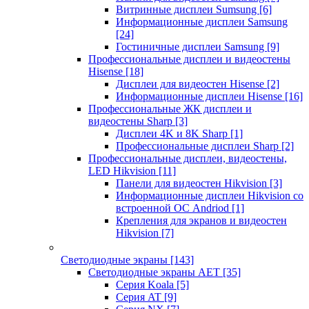
Витринные дисплеи Sumsung
[6]
Информационные дисплеи Samsung
[24]
Гостиничные дисплеи Samsung
[9]
Профессиональные дисплеи и видеостены
Hisense
[18]
Дисплеи для видеостен Hisense
[2]
Информационные дисплеи Hisense
[16]
Профессиональные ЖК дисплеи и
видеостены Sharp
[3]
Дисплеи 4K и 8K Sharp
[1]
Профессиональные дисплеи Sharp
[2]
Профессиональные дисплеи, видеостены,
LED Hikvision
[11]
Панели для видеостен Hikvision
[3]
Информационные дисплеи Hikvision со
встроенной ОС Andriod
[1]
Крепления для экранов и видеостен
Hikvision
[7]
Светодиодные экраны
[143]
Светодиодные экраны AET
[35]
Cерия Koala
[5]
Серия AT
[9]