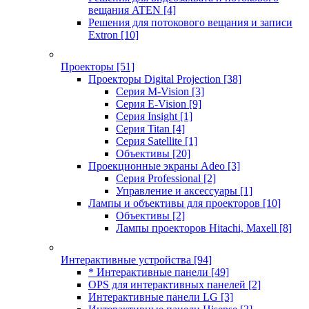
вещания ATEN
[4]
Решения для потокового вещания и записи
Extron
[10]
Проекторы
[51]
Проекторы Digital Projection
[38]
Серия M-Vision
[3]
Серия E-Vision
[9]
Серия Insight
[1]
Серия Titan
[4]
Серия Satellite
[1]
Объективы
[20]
Проекционные экраны Adeo
[3]
Серия Professional
[2]
Управление и аксессуары
[1]
Лампы и объективы для проекторов
[10]
Объективы
[2]
Лампы проекторов Hitachi, Maxell
[8]
Интерактивные устройства
[94]
* Интерактивные панели
[49]
OPS для интерактивных панелей
[2]
Интерактивные панели LG
[3]