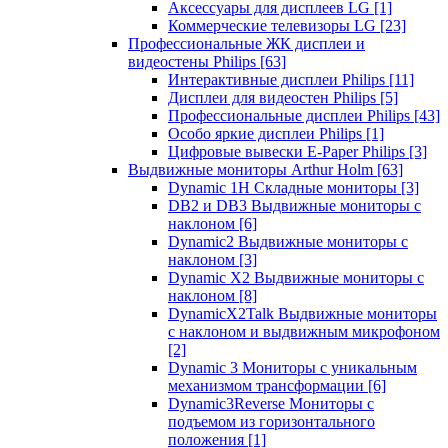
Аксессуары для дисплеев LG
[1]
Коммерческие телевизоры LG
[23]
Профессиональные ЖК дисплеи и
видеостены Philips
[63]
Интерактивные дисплеи Philips
[11]
Дисплеи для видеостен Philips
[5]
Профессиональные дисплеи Philips
[43]
Особо яркие дисплеи Philips
[1]
Цифровые вывески E-Paper Philips
[3]
Выдвижные мониторы Arthur Holm
[63]
Dynamic 1Н Складные мониторы
[3]
DB2 и DB3 Выдвижные мониторы с
наклоном
[6]
Dynamic2 Выдвижные мониторы с
наклоном
[3]
Dynamic X2 Выдвижные мониторы с
наклоном
[8]
DynamicX2Talk Выдвижные мониторы
с наклоном и выдвижным микрофоном
[2]
Dynamic 3 Мониторы с уникальным
механизмом трансформации
[6]
Dynamic3Reverse Мониторы с
подъемом из горизонтального
положения
[1]