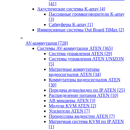
[41]
Акустические системы K-array
[4]
Пассивные громкоговорители K-array
[3]
Сабвуферы K-array
[1]
Иммерсивные системы Out Board TiMax
[2]
AV-коммутация
[728]
Системы AV-коммутации ATEN
[365]
Система управления ATEN
[29]
Системы управления ATEN UNIZON
[5]
Матричные коммутаторы
видеосигналов ATEN
[34]
Коммутаторы видеосигналов ATEN
[30]
Передача аудио/видео по IP ATEN
[25]
Распределение питания ATEN
[10]
АВ микшеры ATEN
[3]
Модули KVM ATEN
[2]
Усилители ATEN
[7]
Процессоры видеостен ATEN
[7]
Матричная система KVM по IP ATEN
[1]