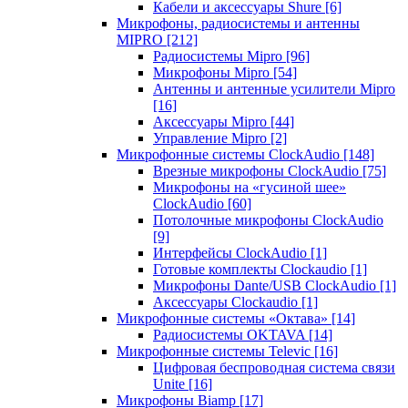
Кабели и аксессуары Shure
[6]
Микрофоны, радиосистемы и антенны
MIPRO
[212]
Радиосистемы Mipro
[96]
Микрофоны Mipro
[54]
Антенны и антенные усилители Mipro
[16]
Аксессуары Mipro
[44]
Управление Mipro
[2]
Микрофонные системы ClockAudio
[148]
Врезные микрофоны ClockAudio
[75]
Микрофоны на «гусиной шее»
ClockAudio
[60]
Потолочные микрофоны ClockAudio
[9]
Интерфейсы ClockAudio
[1]
Готовые комплекты Clockaudio
[1]
Микрофоны Dante/USB ClockAudio
[1]
Аксессуары Clockaudio
[1]
Микрофонные системы «Октава»
[14]
Радиосистемы OKTAVA
[14]
Микрофонные системы Televic
[16]
Цифровая беспроводная система связи
Unite
[16]
Микрофоны Biamp
[17]