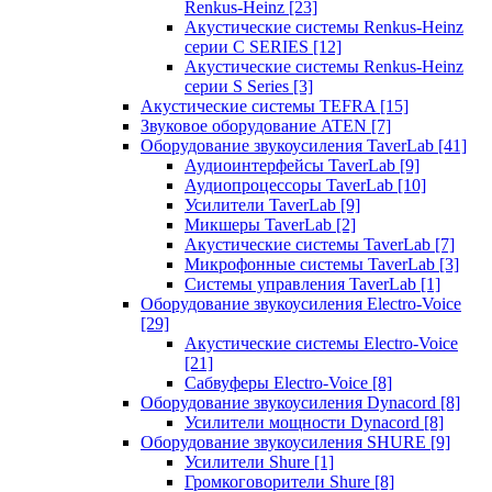
Renkus-Heinz
[23]
Акустические системы Renkus-Heinz
серии C SERIES
[12]
Акустические системы Renkus-Heinz
серии S Series
[3]
Акустические системы TEFRA
[15]
Звуковое оборудование ATEN
[7]
Оборудование звукоусиления TaverLab
[41]
Аудиоинтерфейсы TaverLab
[9]
Аудиопроцессоры TaverLab
[10]
Усилители TaverLab
[9]
Микшеры TaverLab
[2]
Акустические системы TaverLab
[7]
Микрофонные системы TaverLab
[3]
Системы управления TaverLab
[1]
Оборудование звукоусиления Electro-Voice
[29]
Акустические системы Electro-Voice
[21]
Сабвуферы Electro-Voice
[8]
Оборудование звукоусиления Dynacord
[8]
Усилители мощности Dynacord
[8]
Оборудование звукоусиления SHURE
[9]
Усилители Shure
[1]
Громкоговорители Shure
[8]