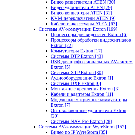
Видео разветвители ATEN
[30]
Видео удлинители ATEN
[79]
Видео конвертеры ATEN
[31]
KVM-переключатели ATEN
[9]
Кабели и аксессуары ATEN
[63]
Системы AV-коммутации Extron
[199]
Процессоры для видеостен Extron
[6]
Процессоры обработки видеосигналов
Extron
[22]
Коммутаторы Extron
[17]
Системы DTP Extron
[43]
USB для профессиональных AV-систем
Extron
[5]
Системы XTP Extron
[30]
Аудиооборудование Extron
[1]
Системы DXP Extron
[6]
Монтажные крепления Extron
[3]
Кабели и адаптеры Extron
[11]
Модульные матричные коммутаторы
Extron
[7]
Оптоволоконные удлинители Extron
[20]
Системы NAV Pro Extron
[28]
Системы AV-коммутации WyreStorm
[152]
Видео по IP WyreStorm
[35]