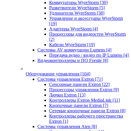
Коммутаторы WyreStorm
[30]
Разветвители WyreStorm
[5]
Удлинители WyreStorm
[38]
Управление и аксессуары WyreStorm
[19]
Адаптеры WyreStorm
[4]
Процессоры для видеостен WyreStorm
[2]
Кабели WyreStorm
[19]
Системы AV коммутации Lumens
[4]
Передача аудио / видео по IP Lumens
[4]
Видеоконтроллеры и ПО Forsite
[8]
Оборудование управления
[104]
Системы управления Extron
[71]
Сенсорные панели Extron
[22]
Процессоры управления Extron
[9]
Лючки Extron
[13]
Контроллеры Extron MediaLink
[11]
Кнопочные панели Extron
[7]
Сетевые кнопочные панели Extron
[8]
Контроллеры рабочего пространства
Extron
[1]
Системы управления Aten
[8]