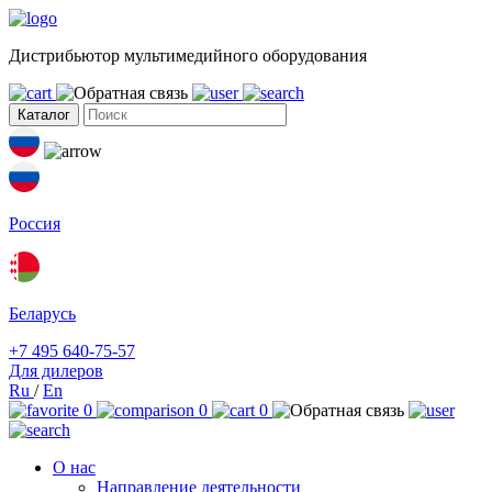
Дистрибьютор мультимедийного оборудования
Каталог
Россия
Беларусь
+7 495 640-75-57
Для дилеров
Ru
/
En
0
0
0
О нас
Направление деятельности