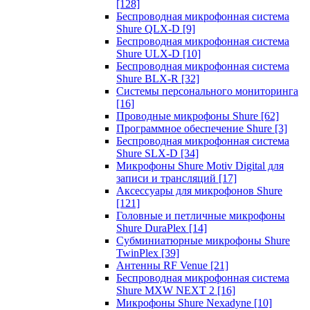
[128]
Беспроводная микрофонная система
Shure QLX-D
[9]
Беспроводная микрофонная система
Shure ULX-D
[10]
Беспроводная микрофонная система
Shure BLX-R
[32]
Системы персонального мониторинга
[16]
Проводные микрофоны Shure
[62]
Программное обеспечение Shure
[3]
Беспроводная микрофонная система
Shure SLX-D
[34]
Микрофоны Shure Motiv Digital для
записи и трансляций
[17]
Аксессуары для микрофонов Shure
[121]
Головные и петличные микрофоны
Shure DuraPlex
[14]
Субминиатюрные микрофоны Shure
TwinPlex
[39]
Антенны RF Venue
[21]
Беспроводная микрофонная система
Shure MXW NEXT 2
[16]
Микрофоны Shure Nexadyne
[10]